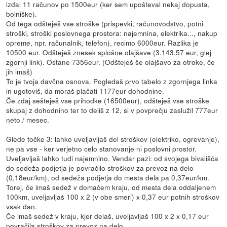
izdal 11 računov po 1500eur (ker sem upošteval nekaj dopusta,
bolniške).
Od tega odšteješ vse stroške (prispevki, računovodstvo, potni
stroški, stroški poslovnega prostora: najemnina, elektrika..., nakup
opreme, npr. računalnik, telefon), recimo 6000eur. Razlika je
10500 eur. Odšteješ znesek splošne olajšave (3.143,57 eur, glej
zgornji link). Ostane 7356eur. (Odšteješ še olajšavo za otroke, če
jih imaš)
To je tvoja davčna osnova. Pogledaš prvo tabelo z zgornjega linka
in ugotoviš, da moraš plačati 1177eur dohodnine.
Če zdaj sešteješ vse prihodke (16500eur), odšteješ vse stroške
skupaj z dohodnino ter to deliš z 12, si v povprečju zaslužil 777eur
neto / mesec.
Glede točke 3: lahko uveljavljaš del stroškov (elektriko, ogrevanje),
ne pa vse - ker verjetno celo stanovanje ni poslovni prostor.
Uveljavljaš lahko tudi najemnino. Vendar pazi: od svojega bivališča
do sedeža podjetja je povračilo stroškov za prevoz na delo
(0,18eur/km), od sedeža podjetja do mesta dela pa 0,37eur/km.
Torej, če imaš sedež v domačem kraju, od mesta dela oddaljenem
100km, uveljavljaš 100 x 2 (v obe smeri) x 0,37 eur potnih stroškov
vsak dan.
Če imaš sedež v kraju, kjer delaš, uveljavljaš 100 x 2 x 0,17 eur
povračila stroškov za prevoz na delo.