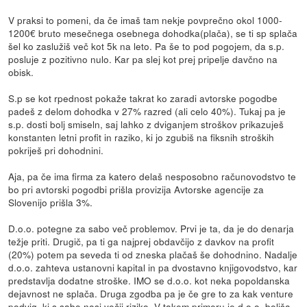
V praksi to pomeni, da če imaš tam nekje povprečno okol 1000-
1200€ bruto mesečnega osebnega dohodka(plača), se ti sp splača
šel ko zaslužiš več kot 5k na leto. Pa še to pod pogojem, da s.p.
posluje z pozitivno nulo. Kar pa slej kot prej pripelje davčno na
obisk.
S.p se kot rpednost pokaže takrat ko zaradi avtorske pogodbe
padeš z delom dohodka v 27% razred (ali celo 40%). Tukaj pa je
s.p. dosti bolj smiseln, saj lahko z dviganjem stroškov prikazuješ
konstanten letni profit in raziko, ki jo zgubiš na fiksnih stroških
pokriješ pri dohodnini.
Aja, pa če ima firma za katero delaš nesposobno računovodstvo te
bo pri avtorski pogodbi prišla provizija Avtorske agencije za
Slovenijo prišla 3%.
D.o.o. potegne za sabo več problemov. Prvi je ta, da je do denarja
težje priti. Drugič, pa ti ga najprej obdavčijo z davkov na profit
(20%) potem pa seveda ti od zneska plačaš še dohodnino. Nadalje
d.o.o. zahteva ustanovni kapital in pa dvostavno knjigovodstvo, kar
predstavlja dodatne stroške. IMO se d.o.o. kot neka popoldanska
dejavnost ne splača. Druga zgodba pa je če gre to za kak venture
podvig, ki s sabo nosi večji riziko. V takem primeru je d.o.o. boljša