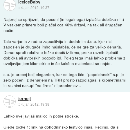
IceIceBaby
::
4. jan 2012, 19:37
Najprej se sprijazni, da poceni (in legalnega) izplačila dobička ni :)
V vsakem primeru boš plačal cca 40% državi, na tak ali drugačen
način.
Tale varjanta z redno zaposlitvijo in dodatnim d.o.o. kjer nisi
zaposlen je drugače imho najslabša, če ne gre za veliko denarja.
Denar sproti relativno težko dobiš iz firme, preko raznih izplačil
dobička ali avtorskih pogodb itd. Poleg tega imaš lahko probleme z
uveljavljanjem kilometrine in še kakšna malenkost se najde.
s.p. je precej bolj eleganten, kar se tega tiče. "popoldanski" s.p. je
zelo poceni, z denarjem na TRR prosto razpolagaš, s kilometrinami
in raznimi nakupi "na firmo" ni problemov...
jernejl
::
4. jan 2012, 19:38
Lahko uveljavljaš malico in potne stroške.
Glede točke 1: link na dohodninsko lestvico imaš. Recimo, da si