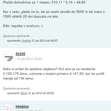
Plačilo dohodnine za 1 mesec: 310,11 * 0,16 = 49,62
Kar v redu, glede na to, da so realni stroški do 500€ in da imam v
1500 vštetih 20 dni dopusta na leto.
Edit: napaka v izračunu :)
Zgodovina sprememb…
spremenilo:
hhektor
(
5. jan 2012 ob 09:37
)
St235
::
5. jan 2012, 09:43
Kako si prišel do splošne olajšave? Kot vem je za rezidente
3.100,17€ letno, oziroma v tvojem primeru 4.147,50, ker bo profit
manjši od 10k letno.
Zgodovina sprememb…
spremenil:
St235
(
5. jan 2012 ob 09:52
)
hhektor