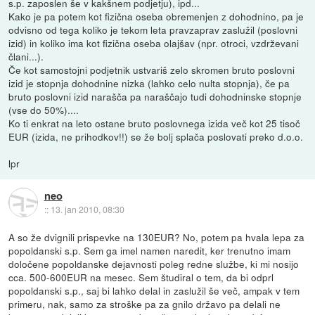
s.p. zaposlen še v kakšnem podjetju), ipd...
Kako je pa potem kot fizična oseba obremenjen z dohodnino, pa je
odvisno od tega koliko je tekom leta pravzaprav zaslužil (poslovni
izid) in koliko ima kot fizična oseba olajšav (npr. otroci, vzdrževani
člani...).
Če kot samostojni podjetnik ustvariš zelo skromen bruto poslovni
izid je stopnja dohodnine nizka (lahko celo nulta stopnja), če pa
bruto poslovni izid narašča pa naraščajo tudi dohodninske stopnje
(vse do 50%)....
Ko ti enkrat na leto ostane bruto poslovnega izida več kot 25 tisoč
EUR (izida, ne prihodkov!!) se že bolj splača poslovati preko d.o.o.
lpr
neo
::
13. jan 2010, 08:30
A so že dvignili prispevke na 130EUR? No, potem pa hvala lepa za
popoldanski s.p. Sem ga imel namen naredit, ker trenutno imam
določene popoldanske dejavnosti poleg redne službe, ki mi nosijo
cca. 500-600EUR na mesec. Sem študiral o tem, da bi odprl
popoldanski s.p., saj bi lahko delal in zaslužil še več, ampak v tem
primeru, nak, samo za stroške pa za gnilo državo pa delali ne