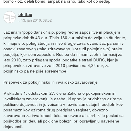
bomo - oz. delali bomo, ampak na črno, tako kot do sedaj.
chittax
::
13. jan 2010, 08:52
Jaz imam "popoldanski" s.p. poleg redne zaposlitve in plačujem
prispevke dobrih 43 eur. Tistih 130 eur mislim da velja za študente,
ki imajo s.p. poleg študija in niso drugje zavarovani. Jaz pa sem v
osnovi zavarovan (tako zdravstveno, kot tudi pokojninsko) preko
podjetja, kjer sem zaposlen. Res pa da nimam vseh informacij za
leto 2010, zato prilagam spodaj podatke s strani DURS, kjer je
prispevek za zdravstvo za l. 2010 povišan na 4,34 eur, za
pkojninsko pa ne piše spremembe:
Prispevek za pokojninsko in invalidsko zavarovanje
V skladu s 1. odstavkom 27. člena Zakona o pokojninskem in
invalidskem zavarovanju je oseba, ki opravlja pridobitno oziroma
poklicno dejavnost in je vpisana v razvid samostojnih podjetnikov
posameznikov oziroma drug predpisan register, obvezno
zavarovana za invalidnost, telesno okvaro ali smrt, ki je posledica
poškodbe pri delu ali poklicne bolezni pri opravljanju navedene
dejavnosti.