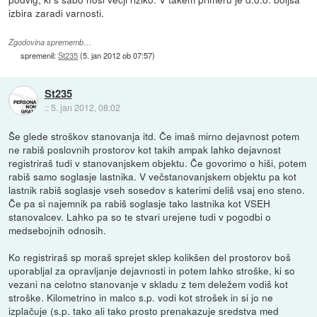
izbira zaradi varnosti.
Zgodovina sprememb…
spremenil:
St235
(
5. jan 2012 ob 07:57
)
St235
::
5. jan 2012, 08:02
Še glede stroškov stanovanja itd. Če imaš mirno dejavnost potem
ne rabiš poslovnih prostorov kot takih ampak lahko dejavnost
registriraš tudi v stanovanjskem objektu. Če govorimo o hiši, potem
rabiš samo soglasje lastnika. V večstanovanjskem objektu pa kot
lastnik rabiš soglasje vseh sosedov s katerimi deliš vsaj eno steno.
Če pa si najemnik pa rabiš soglasje tako lastnika kot VSEH
stanovalcev. Lahko pa so te stvari urejene tudi v pogodbi o
medsebojnih odnosih.
Ko registriraš sp moraš sprejet sklep kolikšen del prostorov boš
uporabljal za opravljanje dejavnosti in potem lahko stroške, ki so
vezani na celotno stanovanje v skladu z tem deležem vodiš kot
stroške. Kilometrino in malco s.p. vodi kot strošek in si jo ne
izplačuje (s.p. tako ali tako prosto prenakazuje sredstva med