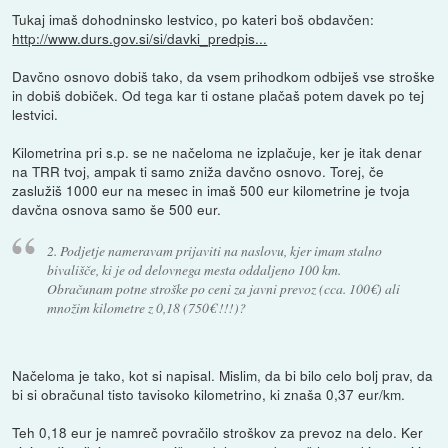
Tukaj imaš dohodninsko lestvico, po kateri boš obdavčen:
http://www.durs.gov.si/si/davki_predpis...
Davčno osnovo dobiš tako, da vsem prihodkom odbiješ vse stroške
in dobiš dobiček. Od tega kar ti ostane plačaš potem davek po tej
lestvici.
Kilometrina pri s.p. se ne načeloma ne izplačuje, ker je itak denar
na TRR tvoj, ampak ti samo zniža davčno osnovo. Torej, če
zaslužiš 1000 eur na mesec in imaš 500 eur kilometrine je tvoja
davčna osnova samo še 500 eur.
2. Podjetje nameravam prijaviti na naslovu, kjer imam stalno
bivališče, ki je od delovnega mesta oddaljeno 100 km.
Obračunam potne stroške po ceni za javni prevoz (cca. 100€) ali
množim kilometre z 0,18 (750€ !!!)?
Načeloma je tako, kot si napisal. Mislim, da bi bilo celo bolj prav, da
bi si obračunal tisto tavisoko kilometrino, ki znaša 0,37 eur/km.
Teh 0,18 eur je namreč povračilo stroškov za prevoz na delo. Ker