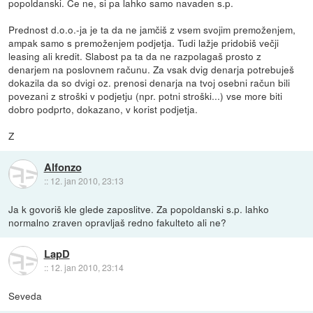
popoldanski. Če ne, si pa lahko samo navaden s.p.
Prednost d.o.o.-ja je ta da ne jamčiš z vsem svojim premoženjem,
ampak samo s premoženjem podjetja. Tudi lažje pridobiš večji
leasing ali kredit. Slabost pa ta da ne razpolagaš prosto z
denarjem na poslovnem računu. Za vsak dvig denarja potrebuješ
dokazila da so dvigi oz. prenosi denarja na tvoj osebni račun bili
povezani z stroški v podjetju (npr. potni stroški...) vse more biti
dobro podprto, dokazano, v korist podjetja.
Z
Alfonzo
::
12. jan 2010, 23:13
Ja k govoriš kle glede zaposlitve. Za popoldanski s.p. lahko
normalno zraven opravljaš redno fakulteto ali ne?
LapD
::
12. jan 2010, 23:14
Seveda