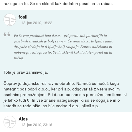
razloga za to. Se da sklenit kak dodaten posel na ta račun.
fosil
::
13. jan 2010, 18:22
Pa še eno prednost ima d.o.o. - pri poslovnih partnerjih in
zasebnih strankah je bolj cenjen. Če imaš d.o.o. te ljudje malo
drugače gledajo in ti ljudje bolj zaupajo, čeprav načeloma ni
nobenega razloga za to. Se da sklenit kak dodaten posel na ta
račun.
Tole je prav zanimivo ja.
Čeprav je dejansko res ravno obratno. Namreč če hočeš koga
nategnit boš odprl d.o.o., ker pri s.p. odgovarjaš z vsem svojim
osebnim premoženjem. Pri d.o.o. pa samo s premoženjem firme, ki
je lahko tudi 0. In vse znane nategancije, ki so se dogajale in o
katerih se rado piše, so bile vedno d.o.o., nikoli s.p.
Ales
::
13. jan 2010, 23:16