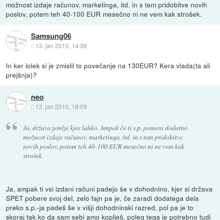
možnost izdaje računov, marketinga, itd. in s tem pridobitve novih
poslov, potem teh 40-100 EUR mesečno ni ne vem kak strošek.
Samsung06
::
13. jan 2010, 14:39
In ker lolek si je zmislil to povečanje na 130EUR? Kera vlada(ta ali
prejšnja)?
neo
::
13. jan 2010, 18:09
Ja, država jemlje kjer lahko. Ampak če ti s.p. pomeni dodatno
možnost izdaje računov, marketinga, itd. in s tem pridobitve
novih poslov, potem teh 40-100 EUR mesečno ni ne vem kak
strošek.
Ja, ampak ti vsi izdani računi padejo še v dohodnino, kjer si država
SPET pobere svoj del, zelo fajn pa je, če zaradi dodatega dela
preko s.p.-ja padeš še v višji dohodninski razred, pol pa je to
skoraj tak ko da sam sebi amo koplješ, poleg tega je potrebno tudi