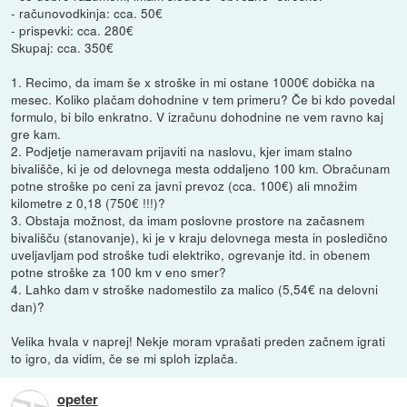
- računovodkinja: cca. 50€
- prispevki: cca. 280€
Skupaj: cca. 350€
1. Recimo, da imam še x stroške in mi ostane 1000€ dobička na
mesec. Koliko plačam dohodnine v tem primeru? Če bi kdo povedal
formulo, bi bilo enkratno. V izračunu dohodnine ne vem ravno kaj
gre kam.
2. Podjetje nameravam prijaviti na naslovu, kjer imam stalno
bivališče, ki je od delovnega mesta oddaljeno 100 km. Obračunam
potne stroške po ceni za javni prevoz (cca. 100€) ali množim
kilometre z 0,18 (750€ !!!)?
3. Obstaja možnost, da imam poslovne prostore na začasnem
bivališču (stanovanje), ki je v kraju delovnega mesta in posledično
uveljavljam pod stroške tudi elektriko, ogrevanje itd. in obenem
potne stroške za 100 km v eno smer?
4. Lahko dam v stroške nadomestilo za malico (5,54€ na delovni
dan)?
Velika hvala v naprej! Nekje moram vprašati preden začnem igrati
to igro, da vidim, če se mi sploh izplača.
opeter