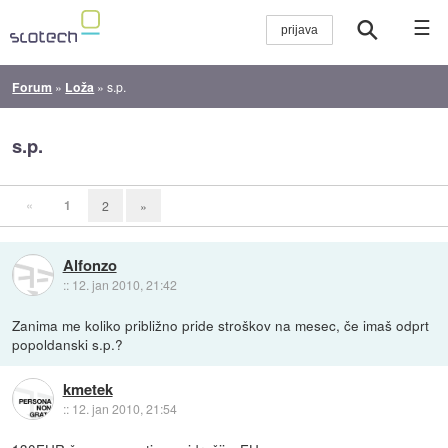
☰
Forum
»
Loža
»
s.p.
s.p.
«
1
2
»
Alfonzo
::
12. jan 2010, 21:42
Zanima me koliko približno pride stroškov na mesec, če imaš odprt
popoldanski s.p.?
kmetek
::
12. jan 2010, 21:54