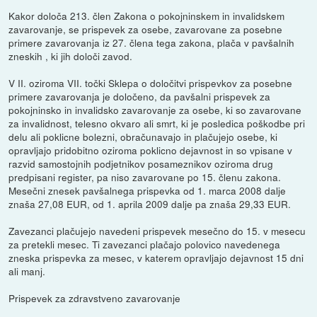
Kakor določa 213. člen Zakona o pokojninskem in invalidskem
zavarovanje, se prispevek za osebe, zavarovane za posebne
primere zavarovanja iz 27. člena tega zakona, plača v pavšalnih
zneskih , ki jih določi zavod.
V II. oziroma VII. točki Sklepa o določitvi prispevkov za posebne
primere zavarovanja je določeno, da pavšalni prispevek za
pokojninsko in invalidsko zavarovanje za osebe, ki so zavarovane
za invalidnost, telesno okvaro ali smrt, ki je posledica poškodbe pri
delu ali poklicne bolezni, obračunavajo in plačujejo osebe, ki
opravljajo pridobitno oziroma poklicno dejavnost in so vpisane v
razvid samostojnih podjetnikov posameznikov oziroma drug
predpisani register, pa niso zavarovane po 15. členu zakona.
Mesečni znesek pavšalnega prispevka od 1. marca 2008 dalje
znaša 27,08 EUR, od 1. aprila 2009 dalje pa znaša 29,33 EUR.
Zavezanci plačujejo navedeni prispevek mesečno do 15. v mesecu
za pretekli mesec. Ti zavezanci plačajo polovico navedenega
zneska prispevka za mesec, v katerem opravljajo dejavnost 15 dni
ali manj.
Prispevek za zdravstveno zavarovanje