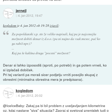
jernejl
::
4. jan 2012, 19:47
kogledom
je
4. jan 2012 ob 19:28
izjavil
:
Za popoldanski s.p. ste že veliko napisali, kaj pa je najcenejša
možnost dobiti denar iz d.o.o. (pa ni nujno da vsak mesec, pač ko
ga rabiš npr.)?
...
Kaj pa še kakšna druga "poceni" možnost?
Denar si lahko izposodiš (sproti, po potrebi) in ga potem vrneš, ko
si izplačaš dobiček.
Pri tej varianti pa moraš sicer podjetju vrniti posojilo skupaj z
obrestmi (minimalna obrestna mera je predpisana).
kogledom
::
4. jan 2012, 20:02
@IceIceBaby: Zakaj pa bi bil problem z uveljavljanjem kilometrine
oz. kdaj nastane "siva" situacija? Zgoraj si svetoval premislek tudi o