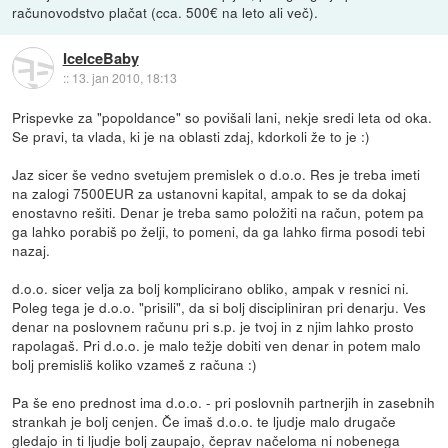
računovodstvo plačat (cca. 500€ na leto ali več).
IceIceBaby
::
13. jan 2010, 18:13
Prispevke za "popoldance" so povišali lani, nekje sredi leta od oka.
Se pravi, ta vlada, ki je na oblasti zdaj, kdorkoli že to je :)
Jaz sicer še vedno svetujem premislek o d.o.o. Res je treba imeti
na zalogi 7500EUR za ustanovni kapital, ampak to se da dokaj
enostavno rešiti. Denar je treba samo položiti na račun, potem pa
ga lahko porabiš po želji, to pomeni, da ga lahko firma posodi tebi
nazaj.
d.o.o. sicer velja za bolj komplicirano obliko, ampak v resnici ni.
Poleg tega je d.o.o. "prisili", da si bolj discipliniran pri denarju. Ves
denar na poslovnem računu pri s.p. je tvoj in z njim lahko prosto
rapolagaš. Pri d.o.o. je malo težje dobiti ven denar in potem malo
bolj premisliš koliko vzameš z računa :)
Pa še eno prednost ima d.o.o. - pri poslovnih partnerjih in zasebnih
strankah je bolj cenjen. Če imaš d.o.o. te ljudje malo drugače
gledajo in ti ljudje bolj zaupajo, čeprav načeloma ni nobenega