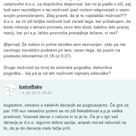
ustanovitvi d.o.o. za dopolnilno dejavnost, kar mi je padlo v oči, saj
tudi sam razmišljam o tej možnosti (pač nočem odgovarjati z vsem
svojim premoženjem). Zdaj praviš, da je to najslabša možnost?!?
d.o.o. se mi zdi boljša možnost tudi zaradi tega, ker pričakujem, da
bodo nihanja v letnem prometu (eno leto dosti, kakšno leto precej
manj), kar pri s.p. lahko povzroča precejšnje težave, ni res?
@jernejl: Za malico in potne stroške sem seznanjen, zato pa me
zanimajo morebitni problemi pri tem, razen tega, da pazim na
postavko kilometrine (0,18 oz 0,37).
Druge možnosti so torej še avtorska pogodba, delovršna
pogodba... kaj pa je od teh možnosti najmanj oderuško?
IceIceBaby
::
4. jan 2012, 20:45
kogledom, odvisno o kakšnih denarjih se pogovarjamo. Če gre za
par 100 eur mesečno potem se mi zdi fleksibilnost s.p.ja velika
prednost. Vzameš denar z računa in to je to. Če je v igri več
denarja je d.o.o. sigurno dobra opcija, ampak moraš računati na
to, da je do denarja malo težje priti.