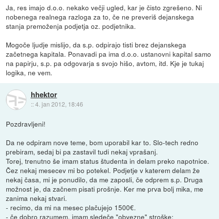
Ja, res imajo d.o.o. nekako večji ugled, kar je čisto zgrešeno. Ni
nobenega realnega razloga za to, če ne preveriš dejanskega
stanja premoženja podjetja oz. podjetnika.
Mogoče ljudje mislijo, da s.p. odpirajo tisti brez dejanskega
začetnega kapitala. Ponavadi pa ima d.o.o. ustanovni kapital samo
na papirju, s.p. pa odgovarja s svojo hišo, avtom, itd. Kje je tukaj
logika, ne vem.
hhektor
::
4. jan 2012, 18:46
Pozdravljeni!
Da ne odpiram nove teme, bom uporabil kar to. Slo-tech redno
prebiram, sedaj bi pa zastavil tudi nekaj vprašanj.
Torej, trenutno še imam status študenta in delam preko napotnice.
Čez nekaj mesecev mi bo potekel. Podjetje v katerem delam že
nekaj časa, mi je ponudilo, da me zaposli, če odprem s.p. Druga
možnost je, da začnem pisati prošnje. Ker me prva bolj mika, me
zanima nekaj stvari.
- recimo, da mi na mesec plačujejo 1500€.
- če dobro razumem, imam sledeče "obvezne" stroške: