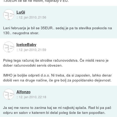
130EUR če se ne motim, najdražji v EU.
LuGi
::
12. jan 2010, 21:56
Lani februarja je bil se 35EUR.. sedaj je pa ta stevilka poskocla na
130.. neugodna stvar.
IceIceBaby
::
12. jan 2010, 21:59
Poleg tega računaj še stroške računovodstva. Če misliš resno je
dober računovodski servis obvezen.
IMHO je boljše odpreti d.o.o. Ni treba, da si zaposlen, lahko denar
dobiš ven na druge načine, če gre bolj za popoldansko dejavnost.
Alfonzo
::
12. jan 2010, 22:18
Ja sej me ravno to zanima kaj se mi najbokj splača. Rad bi pa pač
odpru en salon v katerem bi delal poleg šole še tam popodlan.