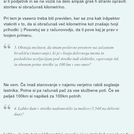
si ti podjetnik in se ne voziš na delo ampak greš h stranki opraviti
storitev si obračunaš kilometrino.
Pri tem je vseeno treba biti previden, ker se zna kak inšpektor
vtakniti v to, da si obračunaš več kilometrine kot znašajo tvoji
prihodki :) Posvetuj se z računovodjo, da ti pove kaj je prav v
tvojem primeru.
3. Obstaja možnost, da imam poslovne prostore na začasnem
bivališču (stanovanje), ki je v kraju delovnega mesta in
posledično uveljavljam pod stroške tudi elektriko, ogrevanje itd.
in obenem potne stroške za 100 km v eno smer?
Ne vem. Če imaš stanovanje v najemu verjetno rabiš soglasje
lastnika. Potne si pa računaš pač za vse službene poti. Če se
pelješ 100km si napišeš za 100km potnih.
4. Lahko dam v stroške nadomestilo za malico (5,54€ na delovni
dan)?
Lahko. Je isto kot pri kilometrini, zneska si ne izplačaš ampak se ti