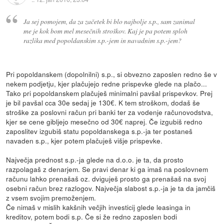
Ja sej pomojem, da za začetek bi blo najbolje s.p., sam zanimal
me je kok bom mel mesečnih stroškov. Kaj je pa potem sploh
razlika med popoldanskim s.p.-jem in navadnim s.p.-jem?
Pri popoldanskem (dopolnilni) s.p., si obvezno zaposlen redno še v
nekem podjetju, kjer plačujejo redne prispevke glede na plačo...
Tako pri popoldanskem plačuješ minimalni pavšal prispevkov. Prej
je bil pavšal cca 30e sedaj je 130€. K tem stroškom, dodaš še
stroške za poslovni račun pri banki ter za vodenje računovodstva,
kjer se cene gibljejo mesečno od 30€ naprej. Če izgubiš redno
zaposlitev izgubiš statu popoldanskega s.p.-ja ter postaneš
navaden s.p., kjer potem plačuješ višje prispevke.
Največja prednost s.p.-ja glede na d.o.o. je ta, da prosto
razpolagaš z denarjem. Se pravi denar ki ga imaš na poslovnem
računu lahko prenašaš oz. dviguješ prosto ga prenašaš na svoj
osebni račun brez razlogov. Največja slabost s.p.-ja je ta da jamčiš
z vsem svojim premoženjem.
Če nimaš v mislih kakšnih večjih investicij glede leasinga in
kreditov, potem bodi s.p. Če si že redno zaposlen bodi