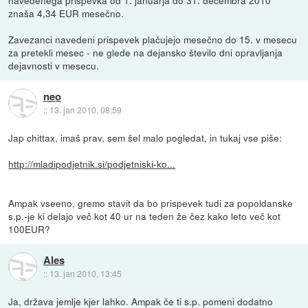
znaša 4,34 EUR mesečno.
Zavezanci navedeni prispevek plačujejo mesečno do 15. v mesecu
za pretekli mesec - ne glede na dejansko število dni opravljanja
dejavnosti v mesecu.
neo
::
13. jan 2010, 08:59
Jap chittax, imaš prav, sem šel malo pogledat, in tukaj vse piše:
http://mladipodjetnik.si/podjetniski-ko...
Ampak vseeno, gremo stavit da bo prispevek tudi za popoldanske
s.p.-je ki delajo več kot 40 ur na teden že čez kako leto več kot
100EUR?
Ales
::
13. jan 2010, 13:45
Ja, država jemlje kjer lahko. Ampak če ti s.p. pomeni dodatno