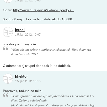
::
5. jan 2012, 10:05
Od tu:
http://www.durs.gov.si/si/davki_predpis...
6.205,68 naj bi bila za letni dobiček do 10.000.
jernejl
::
5. jan 2012, 10:07
hhektor pazi, tam piše:
Višina skupne splošne olajšave je odvisna od višine skupnega
dohodka v letu 2011
Gledamo torej skupni dohodek in ne dobiček.
hhektor
::
5. jan 2012, 10:15
Popravek, računa se tako:
Višino splošne olajšave ugotavljate v skladu s 4. odstavkom 111.
člena Zakona o dohodnini:
(4) Za dohodek iz dejavnosti iz drugega in tretjega odstavka tega