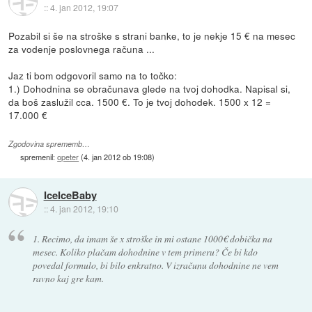
::
4. jan 2012, 19:07
Pozabil si še na stroške s strani banke, to je nekje 15 € na mesec
za vodenje poslovnega računa ...
Jaz ti bom odgovoril samo na to točko:
1.) Dohodnina se obračunava glede na tvoj dohodka. Napisal si,
da boš zaslužil cca. 1500 €. To je tvoj dohodek. 1500 x 12 =
17.000 €
Zgodovina sprememb…
spremenil:
opeter
(
4. jan 2012 ob 19:08
)
IceIceBaby
::
4. jan 2012, 19:10
1. Recimo, da imam še x stroške in mi ostane 1000€ dobička na
mesec. Koliko plačam dohodnine v tem primeru? Če bi kdo
povedal formulo, bi bilo enkratno. V izračunu dohodnine ne vem
ravno kaj gre kam.