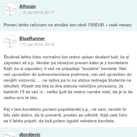
Alfonzo
::
12. jan 2010, 23:17
Pomen lahko računam na stroške tam okoli 150EUR + vsak mesec.
BlueRunner
::
12. jan 2010, 23:18
Študiraš lahko čisto normalno kot redno vpisan študent tudi, če si
zaposlen ali s.p. Vendar pa obvezno preveri kako je z bonitetami.
Kajti, ko si zaposlen, ti več ne pripadajo "socialne" bonitete. Nisi
več upravičen do subvencionirane prehrane, nisi več upravičen do
cenjših vozovnic, ... ne vpliva pa to na status rednega študenta na
fakulteti. Včasih sta bila ta dva statusa neločljivo povezana, že
kakšnih 15 let več ni - veliko ljudi še vedno narobe misli, da je to še
vedno eno te isto.
Kaj v tem kontekstu pomeni popoldanski s.p., ne vem, vendar bi
bilo zelo dobro, da to preveriš, preden se odločiš. Kajti zelo hitro
se ti lahko pripeti, da boš potem izgubil nekatere bonitete.
djordjevic