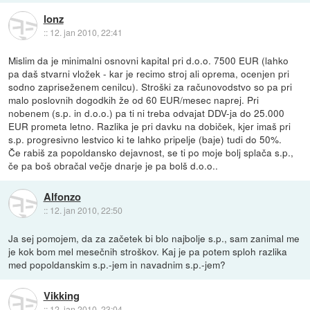
lonz
::
12. jan 2010, 22:41
Mislim da je minimalni osnovni kapital pri d.o.o. 7500 EUR (lahko
pa daš stvarni vložek - kar je recimo stroj ali oprema, ocenjen pri
sodno zapriseženem cenilcu). Stroški za računovodstvo so pa pri
malo poslovnih dogodkih že od 60 EUR/mesec naprej. Pri
nobenem (s.p. in d.o.o.) pa ti ni treba odvajat DDV-ja do 25.000
EUR prometa letno. Razlika je pri davku na dobiček, kjer imaš pri
s.p. progresivno lestvico ki te lahko pripelje (baje) tudi do 50%.
Če rabiš za popoldansko dejavnost, se ti po moje bolj splača s.p.,
če pa boš obračal večje dnarje je pa bolš d.o.o..
Alfonzo
::
12. jan 2010, 22:50
Ja sej pomojem, da za začetek bi blo najbolje s.p., sam zanimal me
je kok bom mel mesečnih stroškov. Kaj je pa potem sploh razlika
med popoldanskim s.p.-jem in navadnim s.p.-jem?
Vikking
::
12. jan 2010, 23:04