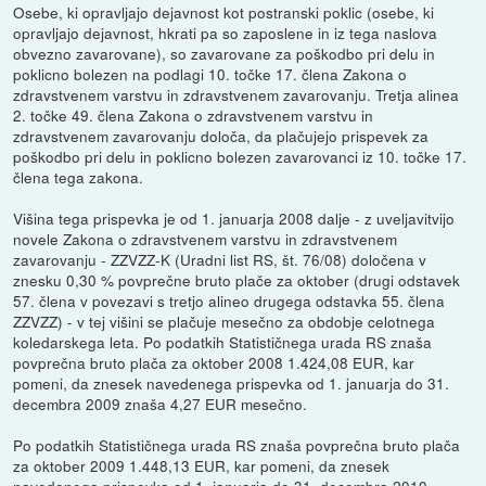
Osebe, ki opravljajo dejavnost kot postranski poklic (osebe, ki
opravljajo dejavnost, hkrati pa so zaposlene in iz tega naslova
obvezno zavarovane), so zavarovane za poškodbo pri delu in
poklicno bolezen na podlagi 10. točke 17. člena Zakona o
zdravstvenem varstvu in zdravstvenem zavarovanju. Tretja alinea
2. točke 49. člena Zakona o zdravstvenem varstvu in
zdravstvenem zavarovanju določa, da plačujejo prispevek za
poškodbo pri delu in poklicno bolezen zavarovanci iz 10. točke 17.
člena tega zakona.
Višina tega prispevka je od 1. januarja 2008 dalje - z uveljavitvijo
novele Zakona o zdravstvenem varstvu in zdravstvenem
zavarovanju - ZZVZZ-K (Uradni list RS, št. 76/08) določena v
znesku 0,30 % povprečne bruto plače za oktober (drugi odstavek
57. člena v povezavi s tretjo alineo drugega odstavka 55. člena
ZZVZZ) - v tej višini se plačuje mesečno za obdobje celotnega
koledarskega leta. Po podatkih Statističnega urada RS znaša
povprečna bruto plača za oktober 2008 1.424,08 EUR, kar
pomeni, da znesek navedenega prispevka od 1. januarja do 31.
decembra 2009 znaša 4,27 EUR mesečno.
Po podatkih Statističnega urada RS znaša povprečna bruto plača
za oktober 2009 1.448,13 EUR, kar pomeni, da znesek
navedenega prispevka od 1. januarja do 31. decembra 2010