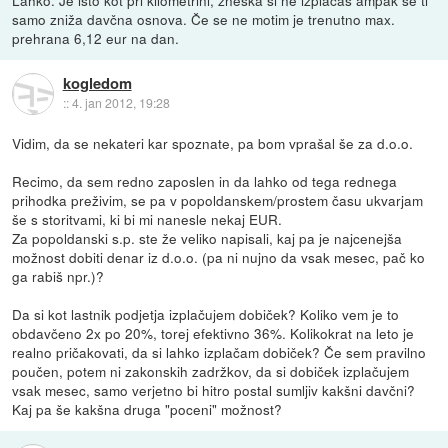
samo zniža davčna osnova. Če se ne motim je trenutno max.
prehrana 6,12 eur na dan.
kogledom
::
4. jan 2012, 19:28
Vidim, da se nekateri kar spoznate, pa bom vprašal še za d.o.o.
Recimo, da sem redno zaposlen in da lahko od tega rednega
prihodka preživim, se pa v popoldanskem/prostem času ukvarjam
še s storitvami, ki bi mi nanesle nekaj EUR.
Za popoldanski s.p. ste že veliko napisali, kaj pa je najcenejša
možnost dobiti denar iz d.o.o. (pa ni nujno da vsak mesec, pač ko
ga rabiš npr.)?
Da si kot lastnik podjetja izplačujem dobiček? Koliko vem je to
obdavčeno 2x po 20%, torej efektivno 36%. Kolikokrat na leto je
realno pričakovati, da si lahko izplačam dobiček? Če sem pravilno
poučen, potem ni zakonskih zadržkov, da si dobiček izplačujem
vsak mesec, samo verjetno bi hitro postal sumljiv kakšni davčni?
Kaj pa še kakšna druga "poceni" možnost?