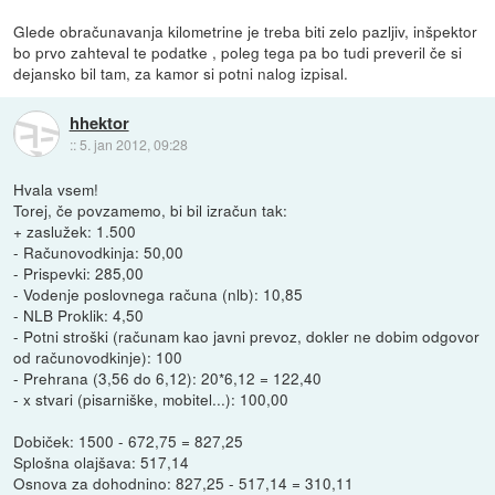
Glede obračunavanja kilometrine je treba biti zelo pazljiv, inšpektor
bo prvo zahteval te podatke , poleg tega pa bo tudi preveril če si
dejansko bil tam, za kamor si potni nalog izpisal.
hhektor
::
5. jan 2012, 09:28
Hvala vsem!
Torej, če povzamemo, bi bil izračun tak:
+ zaslužek: 1.500
- Računovodkinja: 50,00
- Prispevki: 285,00
- Vodenje poslovnega računa (nlb): 10,85
- NLB Proklik: 4,50
- Potni stroški (računam kao javni prevoz, dokler ne dobim odgovor
od računovodkinje): 100
- Prehrana (3,56 do 6,12): 20*6,12 = 122,40
- x stvari (pisarniške, mobitel...): 100,00
Dobiček: 1500 - 672,75 = 827,25
Splošna olajšava: 517,14
Osnova za dohodnino: 827,25 - 517,14 = 310,11