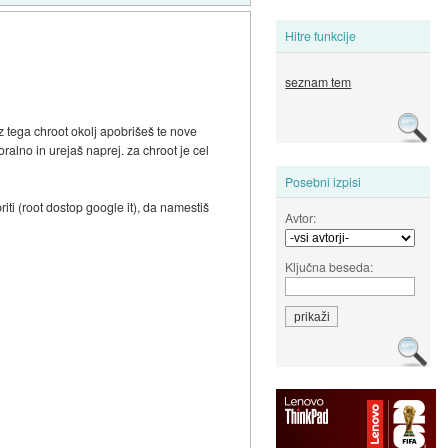
Hitre funkcije
seznam tem
iz tega chroot okolj apobrišeš te nove
ralno in urejaš naprej. za chroot je cel
Posebni izpisi
riti (root dostop google it), da namestiš
Avtor:
Ključna beseda: