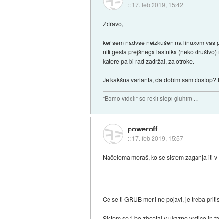
::
17. feb 2019, 15:42
Zdravo,
ker sem nadvse neizkušen na linuxom vas p
niti gesla prejšnega lastnika (neko društvo)
katere pa bi rad zadržal, za otroke.
Je kakšna varianta, da dobim sam dostop?
"Bomo videli" so rekli slepi gluhim ...
poweroff
::
17. feb 2019, 15:57
Načeloma moraš, ko se sistem zaganja iti 
Če se ti GRUB meni ne pojavi, je treba pritis
Sistem se ti bo zbootal v ukazno vrstico in 