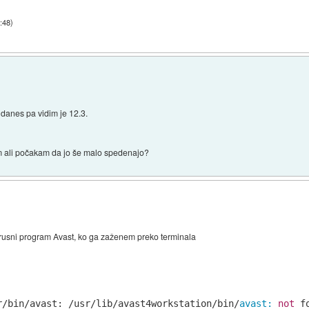
:48
)
, danes pa vidim je 12.3.
im ali počakam da jo še malo spedenajo?
irusni program Avast, ko ga zaženem preko terminala
r/bin
/avast: /usr
/lib/avast
4workstation/bin/
avast:
not
 f