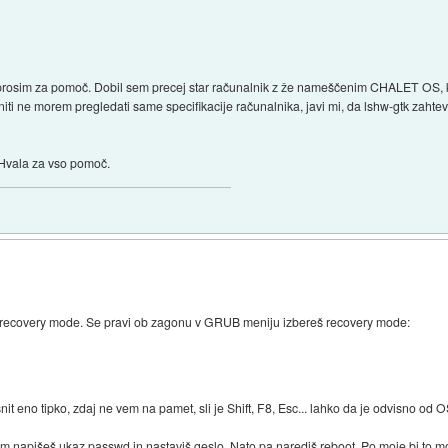
rosim za pomoč. Dobil sem precej star računalnik z že nameščenim CHALET OS, ka
 niti ne morem pregledati same specifikacije računalnika, javi mi, da lshw-gtk zaht
 Hvala za vso pomoč.
v recovery mode. Se pravi ob zagonu v GRUB meniju izbereš recovery mode:
nit eno tipko, zdaj ne vem na pamet, sli je Shift, F8, Esc... lahko da je odvisno od O
tam napišeš ukaz passwd in nastaviš geslo. Nato pa narediš reboot. Po moje bi to mo