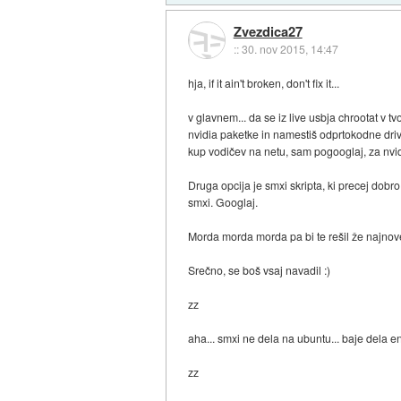
Zvezdica27
::
30. nov 2015, 14:47
hja, if it ain't broken, don't fix it...
v glavnem... da se iz live usbja chrootat v 
nvidia paketke in namestiš odprtokodne drive
kup vodičev na netu, sam pogooglaj, za nvidi
Druga opcija je smxi skripta, ki precej dobro
smxi. Googlaj.
Morda morda morda pa bi te rešil že najnovejš
Srečno, se boš vsaj navadil :)
zz
aha... smxi ne dela na ubuntu... baje dela en
zz