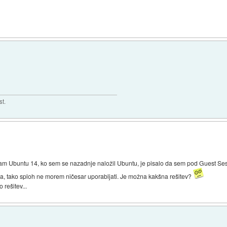
st.
am Ubuntu 14, ko sem se nazadnje naložil Ubuntu, je pisalo da sem pod Guest Sess
a, tako sploh ne morem ničesar uporabljati. Je možna kakšna rešitev?
rešitev...