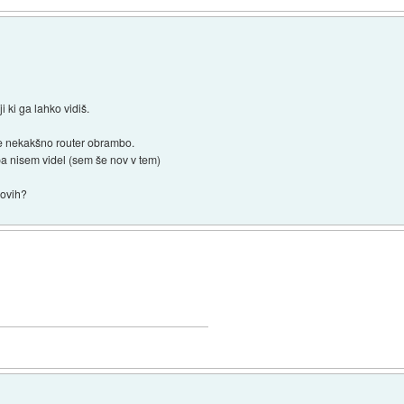
i ki ga lahko vidiš.
še nekakšno router obrambo.
pa nisem videl (sem še nov v tem)
dovih?