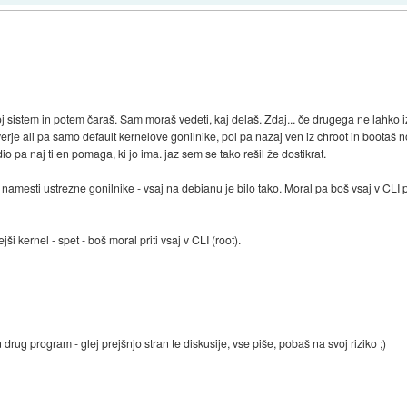
tvoj sistem in potem čaraš. Sam moraš vedeti, kaj delaš. Zdaj... če drugega ne lahko 
rje ali pa samo default kernelove gonilnike, pol pa nazaj ven iz chroot in bootaš no
o pa naj ti en pomaga, ki jo ima. jaz sem se tako rešil že dostikrat.
 namesti ustrezne gonilnike - vsaj na debianu je bilo tako. Moral pa boš vsaj v CLI p
i kernel - spet - boš moral priti vsaj v CLI (root).
 drug program - glej prejšnjo stran te diskusije, vse piše, pobaš na svoj riziko ;)