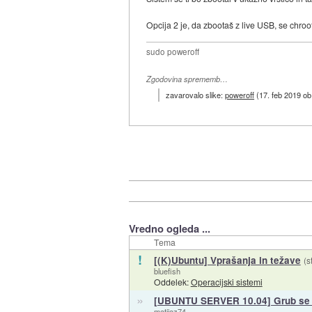
Opcija 2 je, da zbootaš z live USB, se chroo
sudo poweroff
Zgodovina sprememb…
zavarovalo slike:
poweroff
(
17. feb 2019 ob
Vredno ogleda ...
Tema
!
[(K)Ubuntu] Vprašanja in težave
(s
bluefish
Oddelek:
Operacijski sistemi
»
[UBUNTU SERVER 10.04] Grub se 
matijaz74