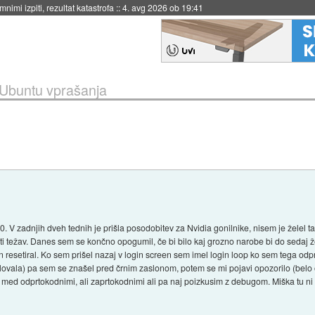
nimi izpiti, rezultat katastrofa
::
4. avg 2026 ob 19:41
Ubuntu vprašanja
zadnjih dveh tednih je prišla posodobitev za Nvidia gonilnike, nisem je želel tak
i težav. Danes sem se končno opogumil, če bi bilo kaj grozno narobe bi do sedaj ž
 resetiral. Ko sem prišel nazaj v login screen sem imel login loop ko sem tega odpr
lovala) pa sem se znašel pred črnim zaslonom, potem se mi pojavi opozorilo (belo 
m med odprtokodnimi, ali zaprtokodnimi ali pa naj poizkusim z debugom. Miška tu ni 