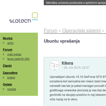
Mehiška univerza poizkusila s spletnimi sprejem
Forum
»
Operacijski sistemi
»
Novice
Ubuntu vprašanja
arhiv
Forum
mali oglasi
teme zadnjih 24h
Kiborg
Članki
::
26. nov 2015, 22:37
Zaposlitve
Uporabljam Ubuntu 15.10 GeForce GTX 970. V 
brskaj
označena kot varnostna ker nisem želel imet
Ostalo
namestil vse kar je paket manager ponudil in
pravila
grafičnega vmesnika (konzola je ves čas de
gonilnliki ne deujejo pravilno in naj izbere
vrže nazaj na to okno.