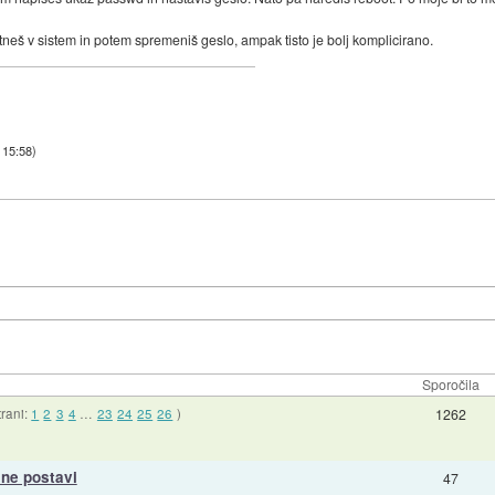
tneš v sistem in potem spremeniš geslo, ampak tisto je bolj komplicirano.
 15:58
)
Sporočila
trani:
1
2
3
4
…
23
24
25
26
)
1262
ne postavi
47