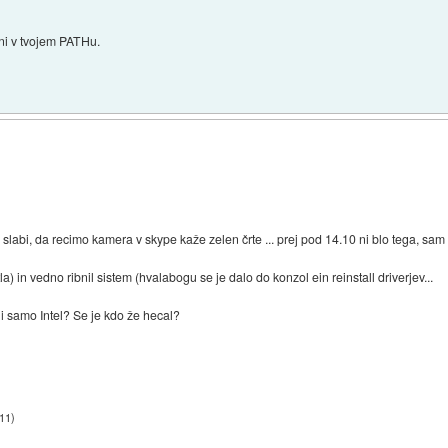
y ni v tvojem PATHu.
 slabi, da recimo kamera v skype kaže zelen črte ... prej pod 14.10 ni blo tega, sam
a) in vedno ribnil sistem (hvalabogu se je dalo do konzol ein reinstall driverjev...
li samo Intel? Se je kdo že hecal?
:11
)