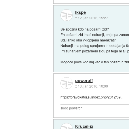
Ikspe
::
12. jan 2016, 15:27
Se spozna kdo na požarni zid?
En požarni zid imaš notranji, en je pa zunanj
Sta lahko oba vklopljena naenkrat?
Notranji ima poleg sprejema in oddajanja 
Pri zunanjem požarnem zidu pa tega ni ali 
Mogoče pove kdo kaj več o teh požarnih zi
poweroff
::
13. jan 2016, 10:00
https://pravokator.si/index.php/2012/09...
sudo poweroff
KruceFix