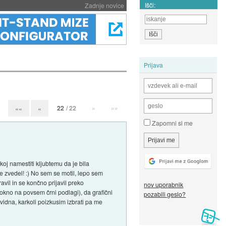
Išči:
Zadnje novice
Prijava
22
/ 22
»
»»
««
«
Zapomni si me
oj namestiti kljubtemu da je bila
e zvedel! :) No sem se motil, lepo sem
avil in se končno prijavil preko
nov uporabnik
okno na povsem črni podlagi), da grafični
pozabili geslo?
vidna, karkoli poizkusim izbrati pa me