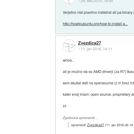
::
29. dec 2015, 16:54
Verjetno nisi pravilno instaliral ali pa binar
http://howtoubuntu.org/how-to-install-a...
Zvezdica27
::
11. jan 2016, 14:11
whoa...
ali je možno da so AMD driverji (za R7) tkao
sem skušal dati na opensource (z in brez intl
kater enaj imam: open source, proprietary a
zz
Zgodovina sprememb…
spremenil:
Zvezdica27
(
11. jan 2016 ob 14