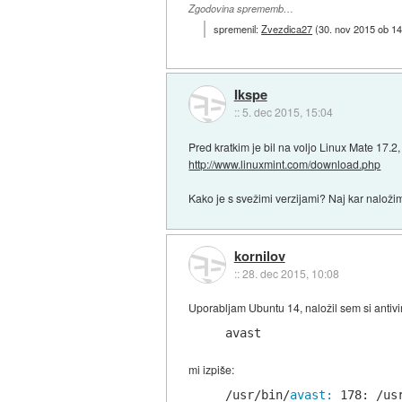
Zgodovina sprememb…
spremenil:
Zvezdica27
(
30. nov 2015 ob 14
Ikspe
::
5. dec 2015, 15:04
Pred kratkim je bil na voljo Linux Mate 17.2
http://www.linuxmint.com/download.php
Kako je s svežimi verzijami? Naj kar nalož
kornilov
::
28. dec 2015, 10:08
Uporabljam Ubuntu 14, naložil sem si antiv
avast
mi izpiše:
/usr/bin/
avast:
178
: 
/us