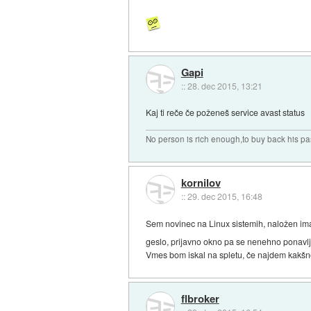
Gapi
::
28. dec 2015, 13:21
Kaj ti reče če poženeš service avast status
No person is rich enough,to buy back his pa
kornilov
::
29. dec 2015, 16:48
Sem novinec na Linux sistemih, naložen im
geslo, prijavno okno pa se nenehno ponavlj
Vmes bom iskal na spletu, če najdem kakšno 
flbroker