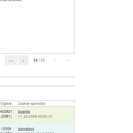
22
/ 22
»
»»
««
«
Ogledi
Zadnje sporočilo
402821
bosmla
(2381)
11. jul 2026 20:52:12
12058
Icematxyz