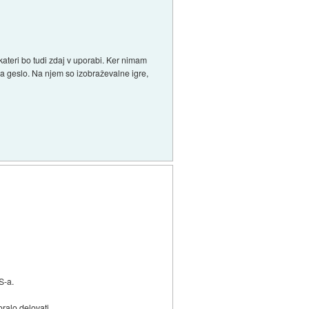
teri bo tudi zdaj v uporabi. Ker nimam
eva geslo. Na njem so izobraževalne igre,
S-a.
ralo delovati.