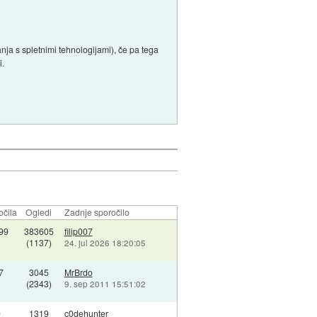
anja s spletnimi tehnologijami), če pa tega
i.
očila
Ogledi
Zadnje sporočilo
99
383605
filip007
(1137)
24. jul 2026 18:20:05
7
3045
MrBrdo
(2343)
9. sep 2011 15:51:02
9
1319
c0dehunter