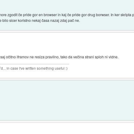
 more zgodit če pride gor en browser in kaj če pride gor drug borwser. In ker skrip
 je bilo sicer koristno nekaj časa nazaj zdaj pač ne.
j očitno iframov ne resiza pravilno, tako da večina strani sploh ni vidne.
n case I've written something useful :)