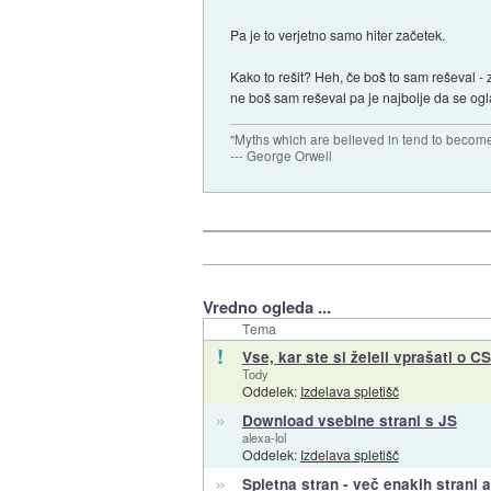
Pa je to verjetno samo hiter začetek.
Kako to rešit? Heh, če boš to sam reševal - 
ne boš sam reševal pa je najbolje da se ogl
"Myths which are believed in tend to become
--- George Orwell
Vredno ogleda ...
Tema
!
Vse, kar ste si želeli vprašati o CS
Tody
Oddelek:
Izdelava spletišč
»
Download vsebine strani s JS
alexa-lol
Oddelek:
Izdelava spletišč
»
Spletna stran - več enakih strani 