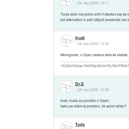
::
28. sep 2009, 13:11
Tvoja stran ma polno enih if stavkov kaj se
kot alternativo in pač izključi javascript, kar
frudi
::
28. sep 2009, 13:38
Mimogrede, v Operi zadeva dela še slabše, sa
1ACDoHVj3wn7N4EMpGVU4YGLR9HTfkNhTd... i
Dr.S
::
28. sep 2009, 15:38
frudi, hvala za poročilo o Operi,
kako pa rešim ta problem, če sploh lahko?
Tody