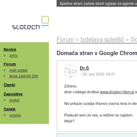
Spletne strani začele streči oglase za agente
Forum
»
Izdelava spletišč
»
Do
Novice
Domača stran v Google Chro
arhiv
Forum
Dr.S
mali oglasi
::
28. sep 2009, 09:51
teme zadnjih 24h
Članki
Zdravo,
stran našega društva
www.drustvo-ritem.si
s
Zaposlitve
brskaj
Ne prikaže ozadja iframov (ravna leva in de
Ostalo
pravila
Poskusil sem že vse, a rešitve ne najdem.
Ideje?