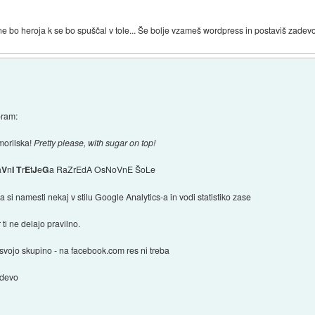
 ne bo heroja k se bo spuščal v tole... Še bolje vzameš wordpress in postaviš zadev
oram:
morilska!
Pretty please, with sugar on top!
a
V
n
I
T
r
E
t
J
e
G
a RaZrEdA OsNoVnE ŠoLe
ka si namesti nekaj v stilu Google Analytics-a in vodi statistiko zase
 ti ne delajo pravilno.
 svojo skupino - na facebook.com res ni treba
zadevo