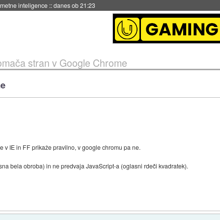
 umetne inteligence
::
danes ob 21:23
mača stran v Google Chrome
me
e v IE in FF prikaže pravilno, v google chromu pa ne.
sna bela obroba) in ne predvaja JavaScript-a (oglasni rdeči kvadratek).