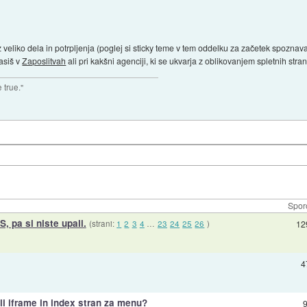
z veliko dela in potrpljenja (poglej si sticky teme v tem oddelku za začetek spoznav
asiš v
Zaposlitvah
ali pri kakšni agenciji, ki se ukvarja z oblikovanjem spletnih stran
 true."
Spor
S, pa si niste upali.
(strani:
1
2
3
4
…
23
24
25
26
)
12
4
ali iframe in index stran za menu?