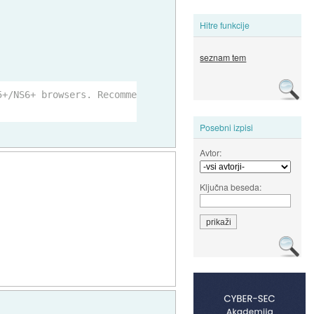
Hitre funkcije
seznam tem
5+/NS6+ browsers. Recommended):
Posebni izpisi
Avtor:
Ključna beseda: