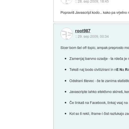
::
28. sep 2009, 18:45
Popraviš Javascript kodo... kako pa vrjetno
root987
::
29. sep 2009, 00:34
Sicer bom šel off-topic, ampak preprosto m
Zamenjaj barvno ozadje - ta rdeča je 
Teksti naj bodo civilizirani in n
E
N
a
R
Odstrani števec - če te zanima statisti
Javascripte lahko efektivno skineš, ker
Če linkaš na Facebook, linkaj vsaj na
Kot so ti rekli, iframe-i čist razfukajo 