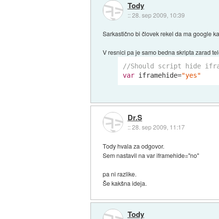
Tody
::
28. sep 2009, 10:39
Sarkastično bi človek rekel da ma google kak 
V resnici pa je samo bedna skripta zarad tele
//Should script hide ifr
var
 iframehide=
"yes"
Dr.S
::
28. sep 2009, 11:17
Tody hvala za odgovor.
Sem nastavil na var iframehide="no"
pa ni razlike.
Še kakšna ideja.
Tody