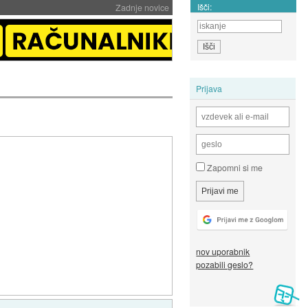
Išči:
Zadnje novice
Prijava
Zapomni si me
nov uporabnik
pozabili geslo?