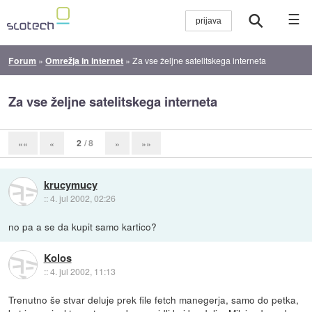
☰
Forum
»
Omrežja in internet
»
Za vse željne satelitskega interneta
Za vse željne satelitskega interneta
2
/ 8
««
«
»
»»
krucymucy
::
4. jul 2002, 02:26
no pa a se da kupit samo kartico?
Kolos
::
4. jul 2002, 11:13
Trenutno še stvar deluje prek file fetch manegerja, samo do petka,