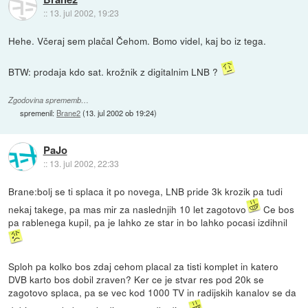
::
13. jul 2002, 19:23
Hehe. Včeraj sem plačal Čehom. Bomo videl, kaj bo iz tega.
BTW: prodaja kdo sat. krožnik z digitalnim LNB ?
Zgodovina sprememb…
spremenil:
Brane2
(
13. jul 2002 ob 19:24
)
PaJo
::
13. jul 2002, 22:33
Brane:bolj se ti splaca it po novega, LNB pride 3k krozik pa tudi
nekaj takege, pa mas mir za naslednjih 10 let zagotovo
Ce bos
pa rablenega kupil, pa je lahko ze star in bo lahko pocasi izdihnil
Sploh pa kolko bos zdaj cehom placal za tisti komplet in katero
DVB karto bos dobil zraven? Ker ce je stvar res pod 20k se
zagotovo splaca, pa se vec kod 1000 TV in radijskih kanalov se da