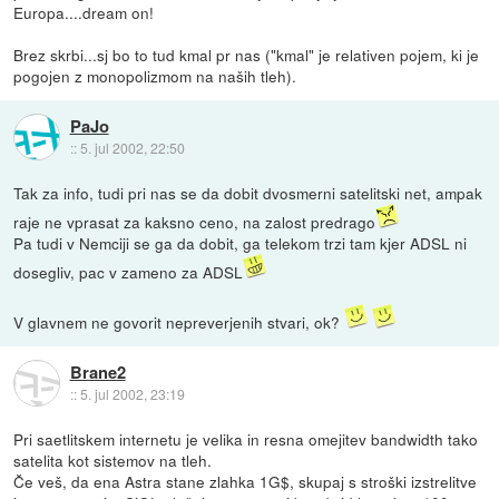
Europa....dream on!
Brez skrbi...sj bo to tud kmal pr nas ("kmal" je relativen pojem, ki je
pogojen z monopolizmom na naših tleh).
PaJo
::
5. jul 2002, 22:50
Tak za info, tudi pri nas se da dobit dvosmerni satelitski net, ampak
raje ne vprasat za kaksno ceno, na zalost predrago
Pa tudi v Nemciji se ga da dobit, ga telekom trzi tam kjer ADSL ni
dosegliv, pac v zameno za ADSL
V glavnem ne govorit nepreverjenih stvari, ok?
Brane2
::
5. jul 2002, 23:19
Pri saetlitskem internetu je velika in resna omejitev bandwidth tako
satelita kot sistemov na tleh.
Če veš, da ena Astra stane zlahka 1G$, skupaj s stroški izstrelitve