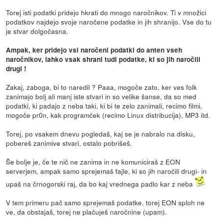
Torej isti podatki pridejo hkrati do mnogo naročnikov. Ti v množici
podatkov najdejo svoje naročene podatke in jih shranijo. Vse do tu
je stvar dolgočasna.
Ampak, ker pridejo vsi naročeni podatki do anten vseh
naročnikov, lahko vsak shrani tudi podatke, ki so jih naročili
drugi !
Zakaj, zaboga, bi to naredil ? Paaa, mogoče zato, ker ves folk
zanimajo bolj ali manj iste stvari in so velike šanse, da so med
podatki, ki padajo z neba taki, ki bi te zelo zanimali, recimo filmi,
mogoče pr0n, kak programček (recimo Linux distribucija), MP3 itd.
Torej, po vsakem dnevu pogledaš, kaj se je nabralo na disku,
pobereš zanimive stvari, ostalo pobrišeš.
Še bolje je, če te nič ne zanima in ne komuniciraš z EON
serverjem, ampak samo sprejemaš fajle, ki so jih naročili drugi- in
upaš na črnogorski raj, da bo kaj vrednega padlo kar z neba
V tem primeru pač samo sprejemaš podatke, torej EON sploh ne
ve, da obstajaš, torej ne plačuješ naročnine (upam).