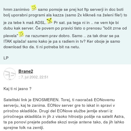
hmm zanimivo
samo pomoje se prej kot ftp serverji in dcc boti
bolj uporabni programi ala kazza (samo 2x klikneš na želeni file!) to
je za tebe k maš ADSL.
Pr sat. pa tega ni in .. ne vem kje bi
dubu kak server. Če povem po pravici tisto o prenosu "ločit zrne od
plevela"
ne razumem prav dobro. Samo .. za tak dnar se pa
ITAK splača! samo kako je pa s radiem in tv? Ker oboje je samo
download tko da. ti ni potreba bit na netu.
LP
Brane2
::
7. jul 2002, 22:51
Kaj ti ni jasno ?
Satelitski link je ENOSMEREN. Torej, ti naoračaš EONovemu
serverju, kaj te zanima. EONov server gre to iskat in spravi v
priročno skladišče. Drugi del EONove službe jemlje stvari iz
priročnega skladišča in jih z visoko hitrostjo pošlje na satelit Astra,
ta pa ponovi prejete podatke skozi svoje antene tako, da jih lahko
sprejme folk na zemlji.