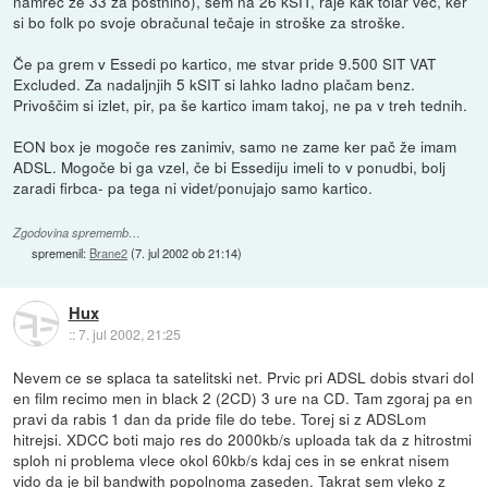
namreč že 33 za poštnino), sem na 26 kSIT, raje kak tolar več, ker
si bo folk po svoje obračunal tečaje in stroške za stroške.
Če pa grem v Essedi po kartico, me stvar pride 9.500 SIT VAT
Excluded. Za nadaljnjih 5 kSIT si lahko ladno plačam benz.
Privoščim si izlet, pir, pa še kartico imam takoj, ne pa v treh tednih.
EON box je mogoče res zanimiv, samo ne zame ker pač že imam
ADSL. Mogoče bi ga vzel, če bi Essediju imeli to v ponudbi, bolj
zaradi firbca- pa tega ni videt/ponujajo samo kartico.
Zgodovina sprememb…
spremenil:
Brane2
(
7. jul 2002 ob 21:14
)
Hux
::
7. jul 2002, 21:25
Nevem ce se splaca ta satelitski net. Prvic pri ADSL dobis stvari dol
en film recimo men in black 2 (2CD) 3 ure na CD. Tam zgoraj pa en
pravi da rabis 1 dan da pride file do tebe. Torej si z ADSLom
hitrejsi. XDCC boti majo res do 2000kb/s uploada tak da z hitrostmi
sploh ni problema vlece okol 60kb/s kdaj ces in se enkrat nisem
vido da je bil bandwith popolnoma zaseden. Takrat sem vleko z