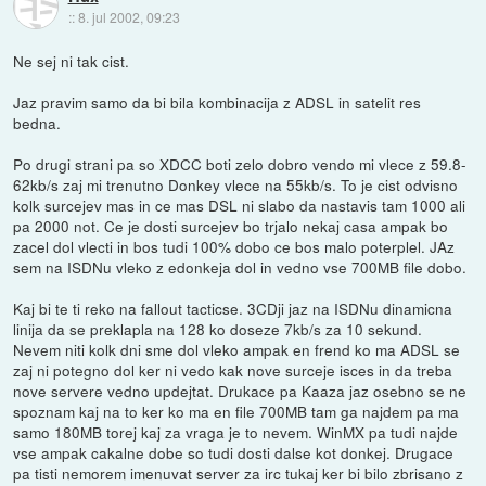
::
8. jul 2002, 09:23
Ne sej ni tak cist.
Jaz pravim samo da bi bila kombinacija z ADSL in satelit res
bedna.
Po drugi strani pa so XDCC boti zelo dobro vendo mi vlece z 59.8-
62kb/s zaj mi trenutno Donkey vlece na 55kb/s. To je cist odvisno
kolk surcejev mas in ce mas DSL ni slabo da nastavis tam 1000 ali
pa 2000 not. Ce je dosti surcejev bo trjalo nekaj casa ampak bo
zacel dol vlecti in bos tudi 100% dobo ce bos malo poterplel. JAz
sem na ISDNu vleko z edonkeja dol in vedno vse 700MB file dobo.
Kaj bi te ti reko na fallout tacticse. 3CDji jaz na ISDNu dinamicna
linija da se preklapla na 128 ko doseze 7kb/s za 10 sekund.
Nevem niti kolk dni sme dol vleko ampak en frend ko ma ADSL se
zaj ni potegno dol ker ni vedo kak nove surceje isces in da treba
nove servere vedno updejtat. Drukace pa Kaaza jaz osebno se ne
spoznam kaj na to ker ko ma en file 700MB tam ga najdem pa ma
samo 180MB torej kaj za vraga je to nevem. WinMX pa tudi najde
vse ampak cakalne dobe so tudi dosti dalse kot donkej. Drugace
pa tisti nemorem imenuvat server za irc tukaj ker bi bilo zbrisano z