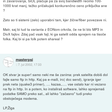
in zavarovanja, SiOL plačuje pa za svoj bandwidth recimo 100-
1000 krat manj, težko pričakuješ konkurenčno ceno priključka ane
?
Zato so ti sistemi (zelo) uporabni tam, kjer žične/fiber povezave ni.
Matr, saj bi tud ta varianta z EONom crknila, če ne bi blo MP3 in
DivX fajlov. Zdaj pač vsak fajl, ki ga satelit odda sprejem na tisoče
folka. Kaj bi si pa folk potem shareal ?
masterpsi
::
7. jul 2002, 17:33
OK stvar je super! samo neki me še zanima: prek satelita dobiš dol
fajle samo ftp in http. Kaj pa e-maili, irc( dcc send), igranje iger
prek neta (quake3 primer), .... kazaa,..... vse ostalo kar ni vezano
na ftp in http. In a potem, ko instaliraš software, lahko sprejemaš
podatke SAMO preko sat., ali lahko "začasno" tudi preko
obstoječega modema.
LP,Žiga