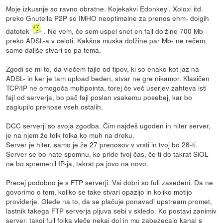
Moje izkusnje so ravno obratne. Kojekakvi Edonkeyi, Xoloxi itd.
preko Gnutella P2P so IMHO neoptimalne za prenos ehm- dolgih
datotek
. Ne vem, če sem uspel snet en fajl dolžine 700 Mb
preko ADSL-a v celoti. Kakšna muska dolžine par Mb- ne rečem,
samo daljše stvari so pa tema.
Zgodi se mi to, da vlečem fajle od tipov, ki so enako kot jaz na
ADSL- in ker je tam upload beden, stvar ne gre nikamor. Klasičen
TCP/IP ne omogoča multipointa, torej če več userjev zahteva isti
fajl od serverja, bo pač fajl poslan vsakemu posebej, kar bo
zaglupilo prenose vseh ostalih.
DCC serverji so svoja zgodba. Čim najdeš ugoden in hiter server,
je na njem že tolk folka ko muh na dreku.
Server je hiter, samo je že 27 prenosov v vrsti in tvoj bo 28-ti.
Server se bo nate spomnu, ko pride tvoj čas, če ti do takrat SiOL
ne bo spremenil IP-ja, takrat pa jovo na novo.
Precej podobno je s FTP serverji. Vsi dobri so full zasedeni. Da ne
govorimo o tem, koliko se take stvari opazijo in koliko motijo
providerje. Glede na to, da se plačuje ponavadi upstream promet,
lastnik takega FTP serverja pljuva sebi v skledo. Ko postavi zanimiv
server, takoj full folka vleče nekaj dol in mu zabezecajo kanal s