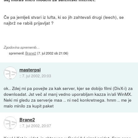
Če pa jemlješ stvari iz lufta, ki so jih zahtevali drugi (leech), se
najbrž ne rabiš prijavljat ?
Zgodovina sprememb…
spremenil:
Brane2
(
7. jul 2002 ob 21:06
)
masterpsi
::
7. jul 2002, 20:03
ok.. Zdej mi pa povejte za kak server, kjer se dobijo filmi (DivX-i) za
downloadat. Jst več al manj vedno uporabljam kazza in/ali WinMX.
Neki mi gledu za serverje maa .. ni neč konkretnega. hmm .. me je
malo minilo za kupit paket
Brane2
::
7. jul 2002, 20:07