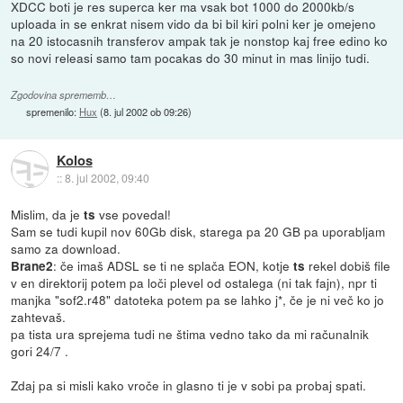
XDCC boti je res superca ker ma vsak bot 1000 do 2000kb/s
uploada in se enkrat nisem vido da bi bil kiri polni ker je omejeno
na 20 istocasnih transferov ampak tak je nonstop kaj free edino ko
so novi releasi samo tam pocakas do 30 minut in mas linijo tudi.
Zgodovina sprememb…
spremenilo:
Hux
(
8. jul 2002 ob 09:26
)
Kolos
::
8. jul 2002, 09:40
Mislim, da je
vse povedal!
ts
Sam se tudi kupil nov 60Gb disk, starega pa 20 GB pa uporabljam
samo za download.
: če imaš ADSL se ti ne splača EON, kotje
rekel dobiš file
Brane2
ts
v en direktorij potem pa loči plevel od ostalega (ni tak fajn), npr ti
manjka "sof2.r48" datoteka potem pa se lahko j*, če je ni več ko jo
zahtevaš.
pa tista ura sprejema tudi ne štima vedno tako da mi računalnik
gori 24/7 .
Zdaj pa si misli kako vroče in glasno ti je v sobi pa probaj spati.