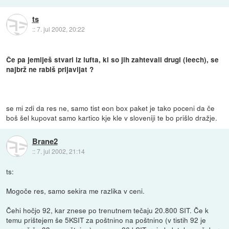
ts
::
7. jul 2002, 20:22
Če pa jemlješ stvari iz lufta, ki so jih zahtevali drugi (leech), se
najbrž ne rabiš prijavljat ?
se mi zdi da res ne, samo tist eon box paket je tako poceni da če
boš šel kupovat samo kartico kje kle v sloveniji te bo prišlo dražje.
Brane2
::
7. jul 2002, 21:14
ts:
Mogoče res, samo sekira me razlika v ceni.
Čehi hočjo 92, kar znese po trenutnem tečaju 20.800 SIT. Če k
temu prištejem še 5KSIT za poštnino na poštnino (v tistih 92 je