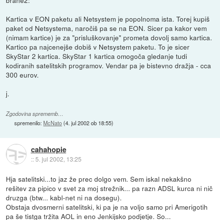
Kartica v EON paketu ali Netsystem je popolnoma ista. Torej kupiš
paket od Netsystema, naročiš pa se na EON. Sicer pa kakor vem
(nimam kartice) je za "prisluškovanje" prometa dovolj samo kartica.
Kartico pa najcenejše dobiš v Netsystem paketu. To je sicer
SkyStar 2 kartica. SkyStar 1 kartica omogoča gledanje tudi
kodiranih satelitskih programov. Vendar pa je bistevno dražja - cca
300 eurov.
j.
Zgodovina sprememb…
spremenilo:
McNato
(
4. jul 2002 ob 18:55
)
cahahopie
::
5. jul 2002, 13:25
Hja satelitski...to jaz že prec dolgo vem. Sem iskal nekakšno
rešitev za pipico v svet za moj strežnik... pa razn ADSL kurca ni nič
druzga (btw... kabl-net ni na dosegu).
Obstaja dvosmerni satelitski, ki pa je na voljo samo pri Amerigotih
pa še tistga tržita AOL in eno Jenkijsko podjetje. So...