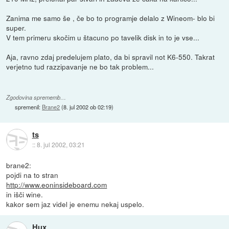
Zanima me samo še , če bo to programje delalo z Wineom- blo bi
super.
V tem primeru skočim u štacuno po tavelik disk in to je vse...
Aja, ravno zdaj predelujem plato, da bi spravil not K6-550. Takrat
verjetno tud razzipavanje ne bo tak problem...
Zgodovina sprememb…
spremenil:
Brane2
(
8. jul 2002 ob 02:19
)
ts
::
8. jul 2002, 03:21
brane2:
pojdi na to stran
http://www.eoninsideboard.com
in išči wine.
kakor sem jaz videl je enemu nekaj uspelo.
Hux