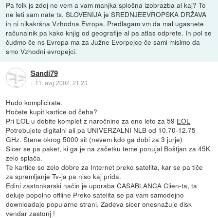
Pa folk js zdej ne vem a vam manjka splošna izobrazba al kaj? To
ne leti sam nate ts. SLOVENIJA je SREDNJEEVROPSKA DRŽAVA
in ni nikakršna Vzhodna Evropa. Predlagam vm da mal ugasnete
računalnik pa kako knjig od geografije al pa atlas odprete. In pol se
čudmo če ns Evropa ma za Južne Evorpejce če sami mislmo da
smo Vzhodni evropejci.
Sandi79
::
11. avg 2002, 21:23
Hudo komplicirate.
Hočete kupit kartice od čeha?
Pri EOL-u dobite komplet z naročnino za eno leto za 59
EOL
Potrebujete digitalni ali pa UNIVERZALNI NLB od 10.70-12.75
GHz. Stane okrog 5000 sit (nevem kdo ga dobi za 3 jurje)
Sicer se pa paket, ki ga je na začetku teme ponujal Boštjan za 45K
zelo splača.
Te kartice so zelo dobre za Internet preko satelita, kar se pa tiče
za spremljanje Tv-ja pa niso kaj prida.
Edini zastonkarski način je uporaba CASABLANCA Clien-ta, ta
deluje popolno offline Preko satelita se pa vam samodejno
downloadajo popularne strani. Zadeva sicer onesnažuje disk
vendar zastonj !