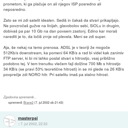
prometom, ki ga plačuje on ali njegov ISP posredno ali
neposredno.
Zato se mi zdi satelit idealen. Sediš in čakaš da stvari prikapljajo.
Ne povzročaš gužve na linijah, glavobolov sebi, SiOLu in drugim,
dobivaš pa par 10 Gb na dan povsem zastonj. Edino kar moraš
narediti je to, da ločiš zrnje od plevela. Meni se zdi super.
Aja, še nekaj na temo prenosa. ADSL je v teoriji že mogoče
512Kb/s downstream, ka pomeni 64 KB/s a rad bi videl kak zanimiv
FTP server, ki bi mi lahko poslal stvari s hitrostjo, vsaj približno
podobno tej. V tem trenutku vlečem fajl dolžine 700 Mb s hitrostjo
34 KB/s (se pravi 53% teoretične hitrosti) in se mi glede na 26 KB/s
povprečje zdi NORO hitr. Pri satelitu imaš pa stalno hitrost.
Zgodovina sprememb…
spremenil:
Brane2
(
7. jul 2002 ob 21:43
)
masterpsi
::
7. jul 2002, 22:33