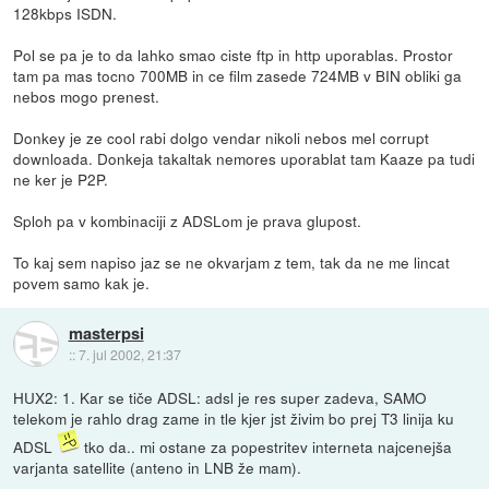
128kbps ISDN.
Pol se pa je to da lahko smao ciste ftp in http uporablas. Prostor
tam pa mas tocno 700MB in ce film zasede 724MB v BIN obliki ga
nebos mogo prenest.
Donkey je ze cool rabi dolgo vendar nikoli nebos mel corrupt
downloada. Donkeja takaltak nemores uporablat tam Kaaze pa tudi
ne ker je P2P.
Sploh pa v kombinaciji z ADSLom je prava glupost.
To kaj sem napiso jaz se ne okvarjam z tem, tak da ne me lincat
povem samo kak je.
masterpsi
::
7. jul 2002, 21:37
HUX2: 1. Kar se tiče ADSL: adsl je res super zadeva, SAMO
telekom je rahlo drag zame in tle kjer jst živim bo prej T3 linija ku
ADSL
tko da.. mi ostane za popestritev interneta najcenejša
varjanta satellite (anteno in LNB že mam).