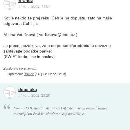
Brane2
::
14. jul 2002, 11:57
Kot je nekdo že prej reku, Čeh je na dopustu, zato na maile
odgovarja Čehinja:
Milena Vorlíčková ( vorlickova@enet.cz )
Je precej pozabljiva, zato ob ponudbi/predračunu obvezno
zahtevajte podatke banke:
(SWIFT kodo, ime in naslov)
Zgodovina sprememb…
spremenil:
Brane2
(
14. jul 2002 ob 12:03
)
dobaluka
::
14. jul 2002, 23:20
tam na EOL uradni strani na FAQ stranije en e-mail kamor
moraš pisat če si iz vzhodno evropske države.