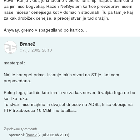
Kewl ! Kot je videt, je shtacuno v Gorici ful simpl najdet. Sam cene
pa jim niso bogvekaj. Razen NetSystem kartice prevzeprav nisem
našel ničesar cenejšega kot v domačih štacunah. Tu pa tam je kaj
za kak drobižek cenejše, a precej stvari je tud dražjih.
Anyway, gremo v špagettiland po kartico...
Brane2
::
7. jul 2002, 20:10
masterpsi :
Naj te kar spet prime. Iskanje takih stvari na ST je, kot vem
prepovedano.
Poleg tega, tudi če kdo ima in ve za kak server, ti valjda tega ne bo
kar tko reku.
Te stvari niso majhne in dvajset dripcev na ADSL, ki se obesijo na
FTP ti zabezeca 10 MBit line totalka...
Zgodovina sprememb…
spremenil:
Brane2
(
7. jul 2002 ob 20:11
)