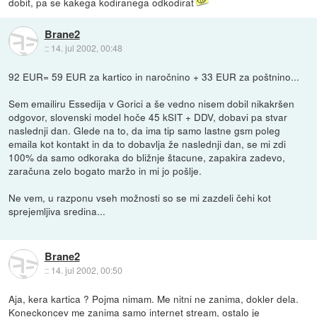
dobit, pa se kakega kodiranega odkodirat
Brane2
::
14. jul 2002, 00:48
92 EUR= 59 EUR za kartico in naročnino + 33 EUR za poštnino...
Sem emailiru Essedija v Gorici a še vedno nisem dobil nikakršen
odgovor, slovenski model hoče 45 kSIT + DDV, dobavi pa stvar
naslednji dan. Glede na to, da ima tip samo lastne gsm poleg
emaila kot kontakt in da to dobavlja že naslednji dan, se mi zdi
100% da samo odkoraka do bližnje štacune, zapakira zadevo,
zaračuna zelo bogato maržo in mi jo pošlje.
Ne vem, u razponu vseh možnosti so se mi zazdeli čehi kot
sprejemljiva sredina...
Brane2
::
14. jul 2002, 00:50
Aja, kera kartica ? Pojma nimam. Me nitni ne zanima, dokler dela.
Koneckoncev me zanima samo internet stream, ostalo je