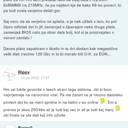
6x86MMX na 210MHz, če pa najdem kje še kako K6-ko poceni, bi
pa tudi znala verjetno delati gor.
Saj vem, da se verjetno ne splača, a je nek užitek v tem, ko pol
čipov odlotaš dol in jih zamenjaš s čiperajem neke druge plate,
zamenjaš BIOS nato pa stvar dela bolj, kot si je proizvajalec v
osnovi zamislu !
Danes plato zapakiram v škatlo in te dni dodam kak megastično
velik disk (recimo 120 Gb) in to bi moralo biti O.K. za EON...
Rippy
::
13. jul 2002, 17:37
Hm vsi tukile govorite o leech strani tega sistema. Jst si bom
najvrjetneje na narocnino vzel. Pa me zanim ce je mozno datoteko
povlect dol ko se meni sprdne in ne tistim v eu online
. Em a
prenos je skos 250/kbs ali je tudi kaj vec in ali je tudi kaj manj
oki hvala ce ste dali kaj info uživite
Brane2