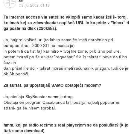
::
8. jul 2002, 01:13
Ta internet access via satellite vklopiš samo kadar želiš- torej,
ko imaš kej za zdownloadat napišeš URL in ko pride v "inbox" ti
ga pošle na disk (250kB/s).
Ja, najprej vpišeš url (to lahko samo če imaš naročnino pri
europeonline - 3000 SIT na mesec je)
in potem ti da tist fajl kar hitro v tvoj file zone, približno pol ure,
potem moraš pa še enkrat "requestat" file in takrat ti pove da ti bo
čez en
dan prišel file dol - takrat moraš imeti računalnik prižgan, tudi če je
ob 3h ponoči.
Za surfat, pa uporabljaš SAMO obstoječi modem?
Ja, obstaja SkyBooster samo je drag.
Obstaja en program Casablanca ki ti pošilja najbolj popularne
strani- ga še nisem sprobal.
hmm. kej pa radio recimo z real playerjem se da poslušat? (k je
itak samo download)