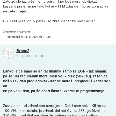
Zato zdajle jaz pišem en program kjer boš moral obkljukati
kaj želiš prejeti in ne tako kot je v FFM zdaj kjer moraš zbrisati kar
ne želiš prejeti.
PS. FFM ni šel dol v petek, so zbral denar za nov Server.
Zgodovina sprememb…
spremenil:
ts
(
8. jul 2002 ob 01:20
)
Brane2
::
8. jul 2002, 02:18
Lahko je če imaš še en računalnik samo za EON - jaz nimam,
pa še tist računalnik mora imeti velik disk (50+ GB), razen če
boš vsak dan pregledoval - kar ne moreš, pregledujš kadar se ti
da
ne pa vsak dan, pa še dosti časa ti vzame to pregledovanje.
Zato pa sem si zrihtal ena stara jetra. Dobil sem nekje K5-ko na
100 MHz, ki ni delala, jo zrihtal, dal not Cyrixa 233, ga friznil na
210 MHz, preluftal par stvari in zadeva že čaka na kartico...