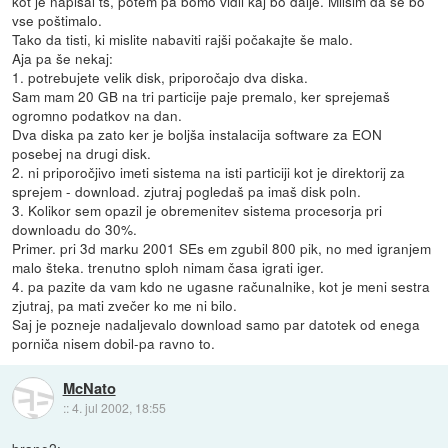
kot je napisal ts, potem pa bomo vidli kaj bo dalje. Milsim da se bo
vse poštimalo.
Tako da tisti, ki mislite nabaviti rajši počakajte še malo.
Aja pa še nekaj:
1. potrebujete velik disk, priporočajo dva diska.
Sam mam 20 GB na tri particije paje premalo, ker sprejemaš
ogromno podatkov na dan.
Dva diska pa zato ker je boljša instalacija software za EON
posebej na drugi disk.
2. ni priporočjivo imeti sistema na isti particiji kot je direktorij za
sprejem - download. zjutraj pogledaš pa imaš disk poln.
3. Kolikor sem opazil je obremenitev sistema procesorja pri
downloadu do 30%.
Primer. pri 3d marku 2001 SEs em zgubil 800 pik, no med igranjem
malo šteka. trenutno sploh nimam časa igrati iger.
4. pa pazite da vam kdo ne ugasne računalnike, kot je meni sestra
zjutraj, pa mati zvečer ko me ni bilo.
Saj je pozneje nadaljevalo download samo par datotek od enega
porniča nisem dobil-pa ravno to.
McNato
::
4. jul 2002, 18:55
brane2: