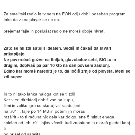
Za satelitski radio in tv sem na EON cdju dobil poseben program,
tako da z realplayer se ne da.
prejemat fajle in poslušat radio ne moreš oboje hkrati.
Zato se mi zdi satelit idealen. Sediš in čakaš da stvari
prikapljajo.
Ne povzročaš gužve na linijah, glavobolov sebi, SiOLu in
drugim, dobivaš pa par 10 Gb na dan povsem zastonj.
Edino kar moraš narediti je to, da ločiš zrnje od plevela. Meni se
zdi super.
In to ni tako lahka naloga kot se ti zdi!
Ker v en direktorij dobiš vse na kupu,
filmi in velike igre so skoraj vsi razdeljeni
na .r01 .. fajle po 14 MB in potem jih moraš
razširit - to ti računalnik dela kar dolgo, ene 5 minut enega.
kakšen od teh .r01 fajlov včasih tudi zaostane in moraš gledat kdaj
ti
bo prišel od satelita.