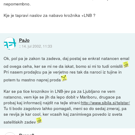
nepomembno.
Kje je tapravi naslov za nabavo krožnika +LNB ?
PaJo
::
14. jul 2002, 11:33
Ok, pol pa je zakon ta zadeva, daj postaj se enkrat natancen emal
od ovega ceha, ker se mi ne da iskat, bomo si mi to tudi omislili
Pri nasem prodajlcu pa je verjetno res tak da naroci iz tujine in
potem tu mastno naprej proda
Kar se pa tice kroznikov in LNB-jev pa za Ljubljano ne vem
natancno, vem kje se jih da lepo dobit v Mariboru, drugace pa
probaj kaj informacij najdit na tejle strani:
http://www.sibila.si/telstar/
Tu ti bodo zagotovo lahko pomagali, meni so do sedaj zmeraj, pa
se revija je kar cool, ker vcasih kaj zanimivega povedo iz sveta
satelitiskih zadev