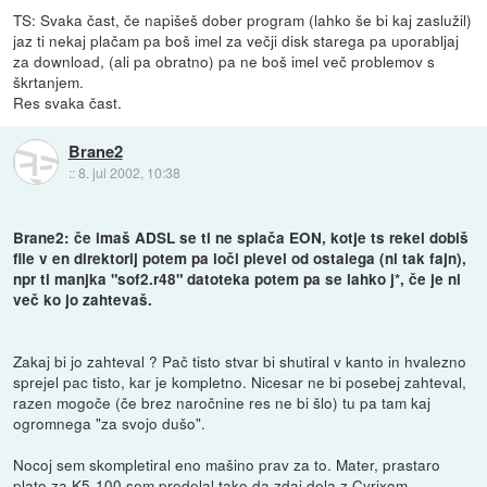
TS: Svaka čast, če napišeš dober program (lahko še bi kaj zaslužil)
jaz ti nekaj plačam pa boš imel za večji disk starega pa uporabljaj
za download, (ali pa obratno) pa ne boš imel več problemov s
škrtanjem.
Res svaka čast.
Brane2
::
8. jul 2002, 10:38
Brane2: če imaš ADSL se ti ne splača EON, kotje ts rekel dobiš
file v en direktorij potem pa loči plevel od ostalega (ni tak fajn),
npr ti manjka "sof2.r48" datoteka potem pa se lahko j*, če je ni
več ko jo zahtevaš.
Zakaj bi jo zahteval ? Pač tisto stvar bi shutiral v kanto in hvalezno
sprejel pac tisto, kar je kompletno. Nicesar ne bi posebej zahteval,
razen mogoče (če brez naročnine res ne bi šlo) tu pa tam kaj
ogromnega "za svojo dušo".
Nocoj sem skompletiral eno mašino prav za to. Mater, prastaro
plato za K5-100 sem predelal tako da zdaj dela z Cyrixom