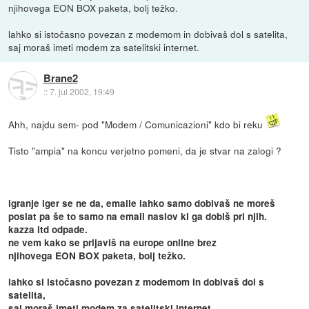
njihovega EON BOX paketa, bolj težko.
lahko si istočasno povezan z modemom in dobivaš dol s satelita,
saj moraš imeti modem za satelitski internet.
Brane2
::
7. jul 2002, 19:49
Ahh, najdu sem- pod "Modem / Comunicazioni" kdo bi reku
Tisto "ampia" na koncu verjetno pomeni, da je stvar na zalogi ?
igranje iger se ne da, emaile lahko samo dobivaš ne moreš
poslat pa še to samo na email naslov ki ga dobiš pri njih.
kazza itd odpade.
ne vem kako se prijaviš na europe online brez
njihovega EON BOX paketa, bolj težko.
lahko si istočasno povezan z modemom in dobivaš dol s
satelita,
saj moraš imeti modem za satelitski internet.