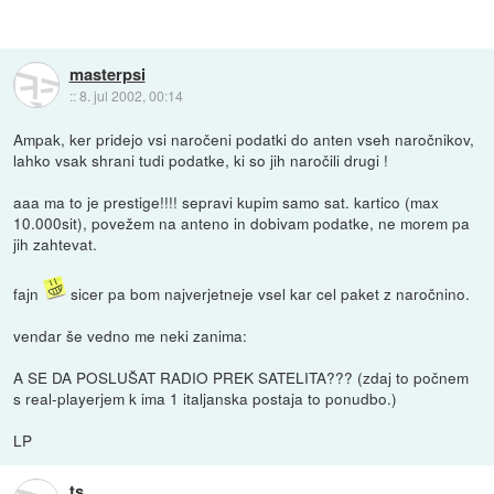
masterpsi
::
8. jul 2002, 00:14
Ampak, ker pridejo vsi naročeni podatki do anten vseh naročnikov,
lahko vsak shrani tudi podatke, ki so jih naročili drugi !
aaa ma to je prestige!!!! sepravi kupim samo sat. kartico (max
10.000sit), povežem na anteno in dobivam podatke, ne morem pa
jih zahtevat.
fajn
sicer pa bom najverjetneje vsel kar cel paket z naročnino.
vendar še vedno me neki zanima:
A SE DA POSLUŠAT RADIO PREK SATELITA??? (zdaj to počnem
s real-playerjem k ima 1 italjanska postaja to ponudbo.)
LP
ts