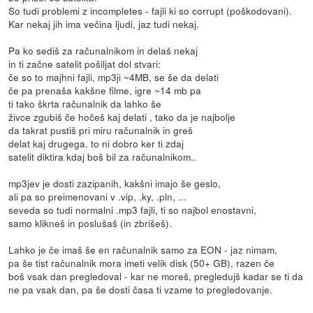
So tudi problemi z incompletes - fajli ki so corrupt (poškodovani).
Kar nekaj jih ima večina ljudi, jaz tudi nekaj.
Pa ko sediš za računalnikom in delaš nekaj
in ti začne satelit pošiljat dol stvari:
če so to majhni fajli, mp3ji ~4MB, se še da delati
če pa prenaša kakšne filme, igre ~14 mb pa
ti tako škrta računalnik da lahko še
živce zgubiš če hočeš kaj delati , tako da je najbolje
da takrat pustiš pri miru računalnik in greš
delat kaj drugega. to ni dobro ker ti zdaj
satelit diktira kdaj boš bil za računalnikom..
mp3jev je dosti zazipanih, kakšni imajo še geslo,
ali pa so preimenovani v .vip, .ky, .pln, ...
seveda so tudi normalni .mp3 fajli, ti so najbol enostavni,
samo klikneš in poslušaš (in zbrišeš).
Lahko je če imaš še en računalnik samo za EON - jaz nimam,
pa še tist računalnik mora imeti velik disk (50+ GB), razen če
boš vsak dan pregledoval - kar ne moreš, pregledujš kadar se ti da
ne pa vsak dan, pa še dosti časa ti vzame to pregledovanje.