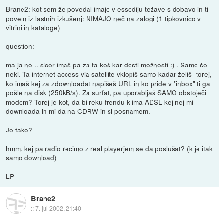
Brane2: kot sem že povedal imajo v essediju težave s dobavo in ti
povem iz lastnih izkušenj: NIMAJO neč na zalogi (1 tipkovnico v
vitrini in kataloge)
question:
ma ja no .. sicer imaš pa za ta keš kar dosti možnosti :) . Samo še
neki. Ta internet access via satellite vklopiš samo kadar želiš- torej,
ko imaš kej za zdownloadat napišeš URL in ko pride v "inbox" ti ga
pošle na disk (250kB/s). Za surfat, pa uporabljaš SAMO obstoječi
modem? Torej je kot, da bi reku frendu k ima ADSL kej nej mi
downloada in mi da na CDRW in si posnamem.
Je tako?
hmm. kej pa radio recimo z real playerjem se da poslušat? (k je itak
samo download)
LP
Brane2
::
7. jul 2002, 21:40