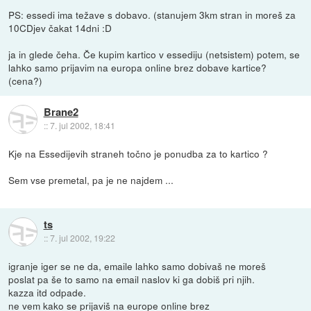
PS: essedi ima težave s dobavo. (stanujem 3km stran in moreš za
10CDjev čakat 14dni :D
ja in glede čeha. Če kupim kartico v essediju (netsistem) potem, se
lahko samo prijavim na europa online brez dobave kartice?
(cena?)
Brane2
::
7. jul 2002, 18:41
Kje na Essedijevih straneh točno je ponudba za to kartico ?
Sem vse premetal, pa je ne najdem ...
ts
::
7. jul 2002, 19:22
igranje iger se ne da, emaile lahko samo dobivaš ne moreš
poslat pa še to samo na email naslov ki ga dobiš pri njih.
kazza itd odpade.
ne vem kako se prijaviš na europe online brez