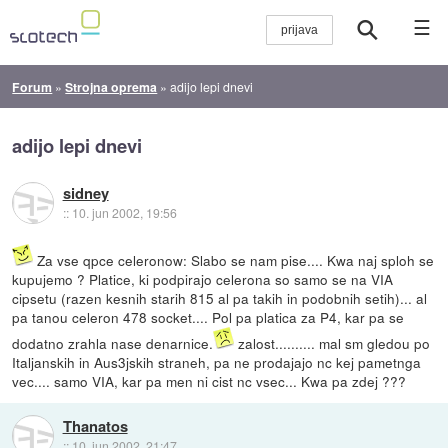
☰
Forum
»
Strojna oprema
»
adijo lepi dnevi
adijo lepi dnevi
sidney
::
10. jun 2002, 19:56
Za vse qpce celeronow: Slabo se nam pise.... Kwa naj sploh se
kupujemo ? Platice, ki podpirajo celerona so samo se na VIA
cipsetu (razen kesnih starih 815 al pa takih in podobnih setih)... al
pa tanou celeron 478 socket.... Pol pa platica za P4, kar pa se
dodatno zrahla nase denarnice.
zalost.......... mal sm gledou po
Italjanskih in Aus3jskih straneh, pa ne prodajajo nc kej pametnga
vec.... samo VIA, kar pa men ni cist nc vsec... Kwa pa zdej ???
Thanatos
::
10. jun 2002, 21:47