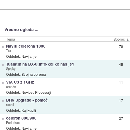
Vredno ogleda ...
Tema
Sporočila
»
Naviti celerona 1000
70
Tilc
Oddelek:
Navijanje
»
Tualatin na BX-u:info-koliko nas je?
45
Spajky
Oddelek:
Strojna oprema
»
VIA C3 z 1GHz
11
uros3n
Oddelek:
Novice
/
Procesorji
»
BH6 Upgrade - pomoč
17
recoil
Oddelek:
Kaj kupiti
»
celeron 800/900
37
Podurkac
Oddelek:
Navijanje