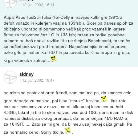
::
12. jun 2002, 16:11
Kupiš Asus Tusl2c+Tulca-1G-Celly in naviješ kolkr gre (99% z
defolt voltažo in kulerjem vsaj na 133fsb!). Sicer pa danes sploh za
običajno uporabo ni pomembno več kak proc vzameš in katere
firme za frekvence čez 1G in 133 fsb; razen za redke posebne
primere ne boš opazil razlike! /tu ne štejejo Benchmarki, razen če
se hočeš pokazat pred frendom/. Najpočasnejše in edino pravo
ozko grlo je mehanika: HD ! In pa seveda količina hrupa in gretja,
ki ga vzameš v zakup!...
sidney
::
12. jun 2002, 18:47
ne mism se postavlat pred frendi, sam mot me pa, da zmeces cele
gore denarja za masino, pol ti pa "mouze" k svina.
. itak rata
cez par mesecev za v muzej. se ni tolk nazaj k sm menou hdd
4.3Gb, takrat je blo to skor najvec, vse pod 10G. dons mam ta disk
namesto disket, za okrog prenasat, da ne omenjam 4Mb RAM-a,
za 16KSIT....., Zato se mi gre, da bi meu usaj nekej cajta gmah. Pa
za normalno ceno. Sorry tko je.
.