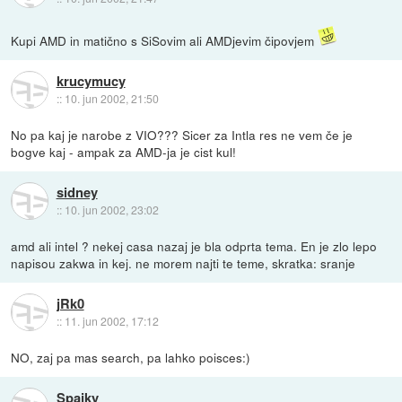
Kupi AMD in matično s SiSovim ali AMDjevim čipovjem
krucymucy
::
10. jun 2002, 21:50
No pa kaj je narobe z VIO??? Sicer za Intla res ne vem če je
bogve kaj - ampak za AMD-ja je cist kul!
sidney
::
10. jun 2002, 23:02
amd ali intel ? nekej casa nazaj je bla odprta tema. En je zlo lepo
napisou zakwa in kej. ne morem najti te teme, skratka: sranje
jRk0
::
11. jun 2002, 17:12
NO, zaj pa mas search, pa lahko poisces:)
Spajky