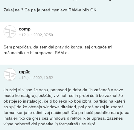
Zakaj ne ? Če pa je pred menjavo RAM-a bilo OK.
comp
::
12. jun 2002, 07:50
Sem prepričan, da sem dal prav do konca, saj drugače mi
računalnik ne bi prepoznal RAM-a.
rap3r
::
12. jun 2002, 10:52
Ja zdej si vinse že sesu, ponavad je dobr da jih zaženeš v save
mode ko nadgrajuješ!Zdej vrž notr cd in probi će ti bo zaznal že
obstoješo inštalacijo, če ti bo reku ko boš izbral particio na kateri
so xpji da že obstaja windows direktori, pol greš nazaj in zbereš
format ker je to edini tvoj način pol!!!Če pa hočš podatke na c ju pa
inštaleri tko da greš čez windows direktori k te upraša, zaženeš
vinse pobereš dol podatke in formatiraš use skp!