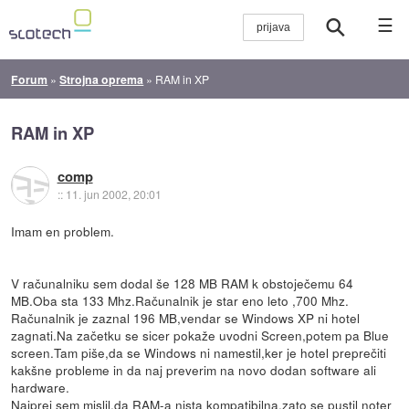
☰
Forum
»
Strojna oprema
»
RAM in XP
RAM in XP
comp
::
11. jun 2002, 20:01
Imam en problem.
V računalniku sem dodal še 128 MB RAM k obstoječemu 64
MB.Oba sta 133 Mhz.Računalnik je star eno leto ,700 Mhz.
Računalnik je zaznal 196 MB,vendar se Windows XP ni hotel
zagnati.Na začetku se sicer pokaže uvodni Screen,potem pa Blue
screen.Tam piše,da se Windows ni namestil,ker je hotel preprečiti
kakšne probleme in da naj preverim na novo dodan software ali
hardware.
Najprej sem mislil,da RAM-a nista kompatibilna,zato se pustil noter