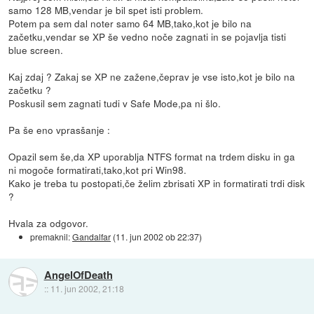
samo 128 MB,vendar je bil spet isti problem.
Potem pa sem dal noter samo 64 MB,tako,kot je bilo na
začetku,vendar se XP še vedno noče zagnati in se pojavlja tisti
blue screen.
Kaj zdaj ? Zakaj se XP ne zažene,čeprav je vse isto,kot je bilo na
začetku ?
Poskusil sem zagnati tudi v Safe Mode,pa ni šlo.
Pa še eno vprasšanje :
Opazil sem še,da XP uporablja NTFS format na trdem disku in ga
ni mogoče formatirati,tako,kot pri Win98.
Kako je treba tu postopati,če želim zbrisati XP in formatirati trdi disk
?
Hvala za odgovor.
premaknil:
Gandalfar
(
11. jun 2002 ob 22:37
)
AngelOfDeath
::
11. jun 2002, 21:18