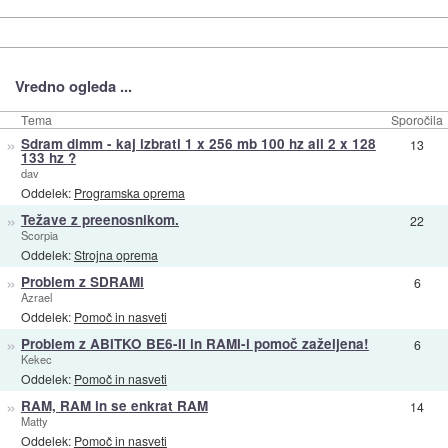
Vredno ogleda ...
Tema
Sporočila
»
Sdram dimm - kaj izbrati 1 x 256 mb 100 hz ali 2 x 128
13
133 hz ?
dav
Oddelek:
Programska oprema
»
Težave z preenosnikom.
22
Scorpia
Oddelek:
Strojna oprema
»
Problem z SDRAMi
6
Azrael
Oddelek:
Pomoč in nasveti
»
Problem z ABITKO BE6-II in RAMI-i pomoč zaželjena!
6
Kekec
Oddelek:
Pomoč in nasveti
»
RAM, RAM in se enkrat RAM
14
Matty
Oddelek:
Pomoč in nasveti