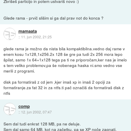
Zbrišeš particijo in potem ustvariš novo :)
Glede rama - prvič slišim si ga dal prav not do konca ?
mamaata
::
11. jun 2002, 21:25
glede rama je možno da nista bila kompaktibilna.vedno daj rame v
enem kosu 1x128,1x256.2x 128 še gre pa tudi 2x 256 mora lepo
špilat, samo 1x 64+1x128 tega pa ti ne priporočam,ker nas je imelo
s tem veliko problemov,pa še nobenega haska ni.smo vedno vse
merili z programi.
disk pa formatiraš z cd jem ,kjer imaš xp in imaš 2 opciji za
formatiranje.za fat 32 in za ntfs.ti pač označiš da formatiraš disk z
ntfs
comp
::
12. jun 2002, 07:47
Sem dal tudi enkrat 128 MB, pa ne deluje.
Sem dal samo 64 MB, kot na začetku, pa se XP noče zagnati.