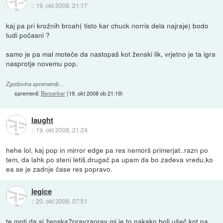
::
19. okt 2008, 21:17
kaj pa pri krožnih brcah( tisto kar chuck norris dela najraje) bodo
tudi počasni ?
samo je pa mal moteče da nastopaš kot ženski lik, vrjetno je ta igra
nasprotje novemu pop.
Zgodovina sprememb…
spremenil:
Berserker
(
19. okt 2008 ob 21:19
)
laught
::
19. okt 2008, 21:24
hehe lol, kaj pop in mirror edge pa res nemorš primerjat..razn po
tem, da lahk po steni letiš.drugač pa upam da bo zadeva vredu,ko
ea se je zadnje čase res popravo.
legice
::
20. okt 2008, 07:51
te moti da si ženska?pravzaprav mi je to nakako bolj ušeč,kot pa