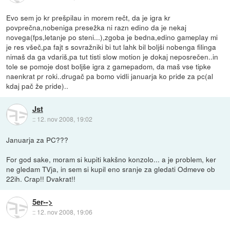
Evo sem jo kr prešpilau in morem rečt, da je igra kr
povprečna,nobeniga presežka ni razn edino da je nekaj
novega(fps,letanje po steni...),zgoba je bedna,edino gameplay mi
je res všeč,pa fajt s sovražniki bi tut lahk bil boljši nobenga filinga
nimaš da ga vdariš,pa tut tisti slow motion je dokaj neposrečen..in
tole se pomoje dost boljše igra z gamepadom, da maš vse tipke
naenkrat pr roki..drugač pa bomo vidli januarja ko pride za pc(al
kdaj pač že pride)..
Jst
::
12. nov 2008, 19:02
Januarja za PC???
For god sake, moram si kupiti kakšno konzolo... a je problem, ker
ne gledam TVja, in sem si kupil eno sranje za gledati Odmeve ob
22ih. Crap!! Dvakrat!!
5er-->
::
12. nov 2008, 19:06