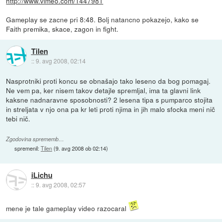
http://www.vimeo.com/1447981
Gameplay se zacne pri 8:48. Bolj natancno pokazejo, kako se
Faith premika, skace, zagon in fight.
Tilen
::
9. avg 2008, 02:14
Nasprotniki proti koncu se obnašajo tako leseno da bog pomagaj.
Ne vem pa, ker nisem takov detajle spremljal, ima ta glavni link
kaksne nadnaravne sposobnosti? 2 lesena tipa s pumparco stojita
in streljata v njo ona pa kr leti proti njima in jih malo sfocka meni nič
tebi nič.
Zgodovina sprememb…
spremenil:
Tilen
(
9. avg 2008 ob 02:14
)
iLichu
::
9. avg 2008, 02:57
mene je tale gameplay video razocaral