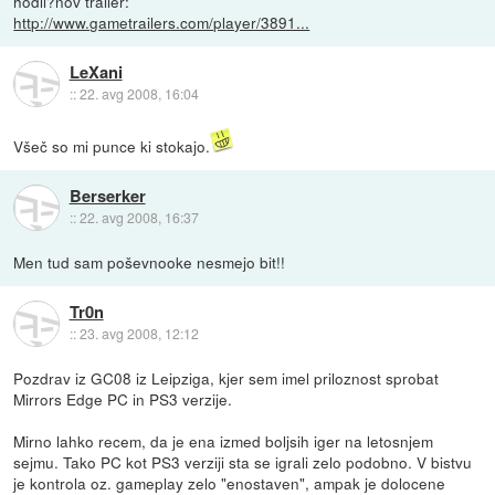
hodli?nov trailer:
http://www.gametrailers.com/player/3891...
LeXani
::
22. avg 2008, 16:04
Všeč so mi punce ki stokajo.
Berserker
::
22. avg 2008, 16:37
Men tud sam poševnooke nesmejo bit!!
Tr0n
::
23. avg 2008, 12:12
Pozdrav iz GC08 iz Leipziga, kjer sem imel priloznost sprobat
Mirrors Edge PC in PS3 verzije.
Mirno lahko recem, da je ena izmed boljsih iger na letosnjem
sejmu. Tako PC kot PS3 verziji sta se igrali zelo podobno. V bistvu
je kontrola oz. gameplay zelo "enostaven", ampak je dolocene