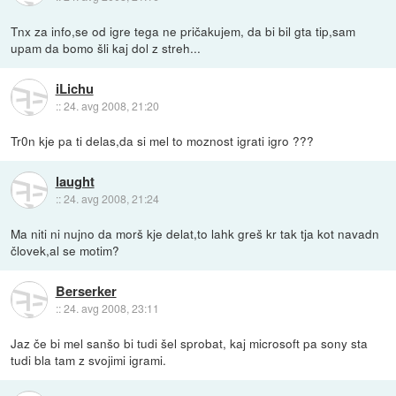
Tnx za info,se od igre tega ne pričakujem, da bi bil gta tip,sam
upam da bomo šli kaj dol z streh...
iLichu
::
24. avg 2008, 21:20
Tr0n kje pa ti delas,da si mel to moznost igrati igro ???
laught
::
24. avg 2008, 21:24
Ma niti ni nujno da morš kje delat,to lahk greš kr tak tja kot navadn
človek,al se motim?
Berserker
::
24. avg 2008, 23:11
Jaz če bi mel sanšo bi tudi šel sprobat, kaj microsoft pa sony sta
tudi bla tam z svojimi igrami.