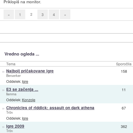
Priklopiš na monitor.
2
«
1
3
4
»
Vredno ogleda ...
Tema
Sporočila
»
Najbolj pričakovane igre
158
Berserker
Oddelek:
Igre
»
E3 se začenja ...
11
llamma
Oddelek:
Konzole
»
Chronicles of riddick: assault on dark athena
67
Tr0n
Oddelek:
Igre
»
Igre 2009
362
Tr0n