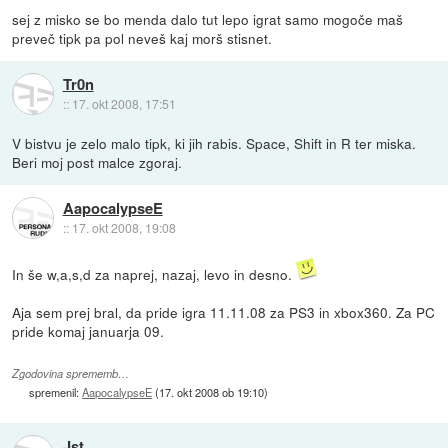
sej z misko se bo menda dalo tut lepo igrat samo mogoče maš
preveč tipk pa pol neveš kaj morš stisnet.
Tr0n
::
17. okt 2008, 17:51
V bistvu je zelo malo tipk, ki jih rabis. Space, Shift in R ter miska.
Beri moj post malce zgoraj.
AapocalypseE
::
17. okt 2008, 19:08
In še w,a,s,d za naprej, nazaj, levo in desno.
Aja sem prej bral, da pride igra 11.11.08 za PS3 in xbox360. Za PC
pride komaj januarja 09.
Zgodovina sprememb…
spremenil:
AapocalypseE
(
17. okt 2008 ob 19:10
)
Jst