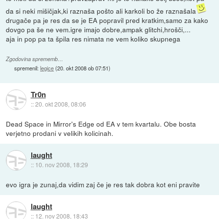
da si neki mišičjak,ki raznaša pošto ali karkoli bo že raznašala
drugače pa je res da se je EA popravil pred kratkim,samo za kako
dovgo pa še ne vem.igre imajo dobre,ampak glitchi,hrošči,...
aja in pop pa ta špila res nimata ne vem koliko skupnega
Zgodovina sprememb…
spremenil:
legice
(
20. okt 2008 ob 07:51
)
Tr0n
::
20. okt 2008, 08:06
Dead Space in Mirror's Edge od EA v tem kvartalu. Obe bosta
verjetno prodani v velikih kolicinah.
laught
::
10. nov 2008, 18:29
evo igra je zunaj,da vidim zaj če je res tak dobra kot eni pravite
laught
::
12. nov 2008, 18:43