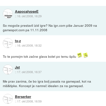
AapocalypseE
::
16. okt 2008, 16:29
So mogoče prestavli izid igre? Na ign.com piše Januar 2009 na
gamespot.com pa 11.11.2008
tx-z
::
16. okt 2008, 18:32
To te pomojm tok začne glava bolet po temu špilu
Jst
::
17. okt 2008, 16:37
Me prav zanima, če bo igra bolj pasala na gamepad, kot na
miš&tipke. Koncept je namreč idealen za na gamepad.
Berserker
::
17. okt 2008, 16:59