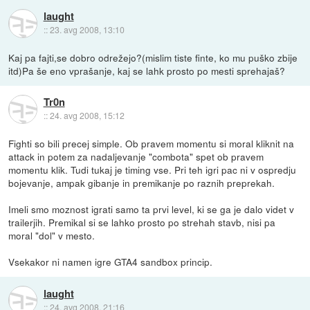
laught
::
23. avg 2008, 13:10
Kaj pa fajti,se dobro odrežejo?(mislim tiste finte, ko mu puško zbije
itd)Pa še eno vprašanje, kaj se lahk prosto po mesti sprehajaš?
Tr0n
::
24. avg 2008, 15:12
Fighti so bili precej simple. Ob pravem momentu si moral kliknit na
attack in potem za nadaljevanje "combota" spet ob pravem
momentu klik. Tudi tukaj je timing vse. Pri teh igri pac ni v ospredju
bojevanje, ampak gibanje in premikanje po raznih preprekah.
Imeli smo moznost igrati samo ta prvi level, ki se ga je dalo videt v
trailerjih. Premikal si se lahko prosto po strehah stavb, nisi pa
moral "dol" v mesto.
Vsekakor ni namen igre GTA4 sandbox princip.
laught
::
24. avg 2008, 21:16