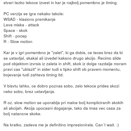
stvari tezko tekoce izvest in kar je najbolj pomembno je timing.
PC verzija se igra nekako takole:
WSAD - klasicno premikanje
Leva miska - attack
Space - skok
Shift - pocep
R - Slow motion
Kar je v igri pomembno je "zalet", ki ga dobis, ce teces brez da bi
se ustavljal, skakal ali izvedel kaksno drugo akcijo. Recimo slide
pod objektom izvrsis iz zaleta in shift, skok iz dolge razdalje moram
pravi cas "ublazit" in sider tudi s tipko shift ob pravem momentu,
bojevanje tudi zahteva timing itd.
V bisvtu lahko, ce dobro poznas sobo, zelo tekoce prides skozi
neko sobo, brez ustavljanja.
R oz. slow motion se uporablja pri malce bolj kompliciranih skokih
ali akcijah. Akcija upocasni dogajanje, tako da imas vec casa za
bolj natancne skoke.
Na kratko, zadeva me je definitino impresionirala. Can´t wait. :)