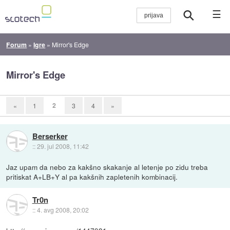
☰
Forum
»
Igre
»
Mirror's Edge
Mirror's Edge
2
«
1
3
4
»
Berserker
::
29. jul 2008, 11:42
Jaz upam da nebo za kakšno skakanje al letenje po zidu treba
pritiskat A+LB+Y al pa kakšnih zapletenih kombinacij.
Tr0n
::
4. avg 2008, 20:02