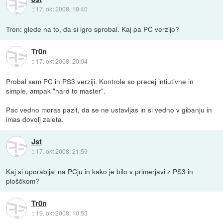
::
17. okt 2008, 19:40
Tron: glede na to, da si igro sprobal. Kaj pa PC verzijo?
Tr0n
::
17. okt 2008, 20:04
Probal sem PC in PS3 verziji. Kontrole so precej intiutivne in
simple, ampak "hard to master".
Pac vedno moras pazit, da se ne ustavljas in si vedno v gibanju in
imas dovolj zaleta.
Jst
::
17. okt 2008, 21:59
Kaj si uporabljal na PCju in kako je bilo v primerjavi z PS3 in
ploščkom?
Tr0n
::
19. okt 2008, 10:53