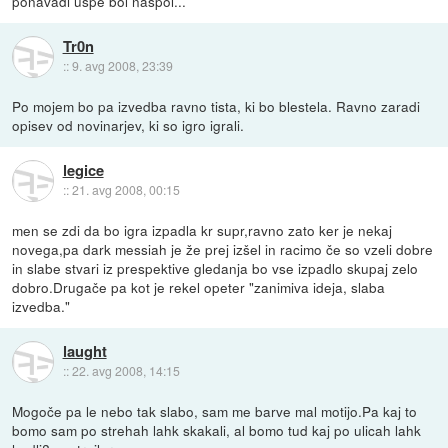
ponavadi uspe bol naspol...
Tr0n
::
9. avg 2008, 23:39
Po mojem bo pa izvedba ravno tista, ki bo blestela. Ravno zaradi
opisev od novinarjev, ki so igro igrali.
legice
::
21. avg 2008, 00:15
men se zdi da bo igra izpadla kr supr,ravno zato ker je nekaj
novega,pa dark messiah je že prej izšel in racimo če so vzeli dobre
in slabe stvari iz prespektive gledanja bo vse izpadlo skupaj zelo
dobro.Drugače pa kot je rekel opeter "zanimiva ideja, slaba
izvedba."
laught
::
22. avg 2008, 14:15
Mogoče pa le nebo tak slabo, sam me barve mal motijo.Pa kaj to
bomo sam po strehah lahk skakali, al bomo tud kaj po ulicah lahk