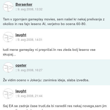
Berserker
::
9. avg 2008, 13:32
Tam v zgornjem gameplay movies, sem našel kr nekaj prelivanja z
okolico in res fajn leseno AI, verjetno bo ocena 60-80.
laught
::
9. avg 2008, 14:01
tudi mene gameplay ni prepričal.In res zleda bolj leseno vse
skupaj...
opeter
::
9. avg 2008, 16:27
Že vidim oceno v Jokerju: zanimiva ideja, slaba izvedba.
laught
::
9. avg 2008, 21:44
Saj EA se zadnje čase trudi,da bi naredili res nekaj novega,sam jim