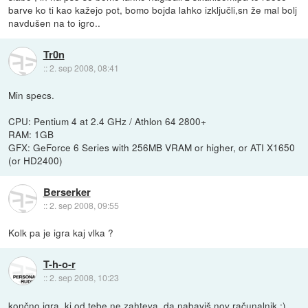
barve ko ti kao kažejo pot, bomo bojda lahko izključli,sn že mal bolj
navdušen na to igro..
Tr0n
::
2. sep 2008, 08:41
Min specs.
CPU: Pentium 4 at 2.4 GHz / Athlon 64 2800+
RAM: 1GB
GFX: GeForce 6 Series with 256MB VRAM or higher, or ATI X1650
(or HD2400)
Berserker
::
2. sep 2008, 09:55
Kolk pa je igra kaj vlka ?
T-h-o-r
::
2. sep 2008, 10:23
končno igra, ki od tebe ne zahteva, da nabaviš nov računalnik :)