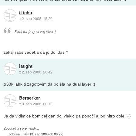
iLichu
::
2. sep 2008, 15:20
Kolk pa je igra kaj vlka ?
zakaj rabs vedet,a da jo dol das ?
laught
::
2. sep 2008, 20:42
tr33k lahk ti zagotovim da bo šla na dual layer :)
Berserker
::
3. sep 2008, 00:10
Ja da vidim če bom cel dan dol vleklo pa ponoči al bo hitro dole. =)
Zgodovina sprememb…
odbrisal:
Tilen
(
3. sep 2008 ob 00:27
)