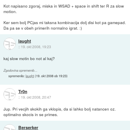
Kot napisano zgoraj, miska in WSAD + space in shift ter R za slow
motion.
Ker sem bolj PCjas mi taksna kombinacija dolj disi kot pa gamepad.
Da pa se v obeh primerih normalno igrat. :)
laught
::
19. okt 2008, 19:23
kaj slow motin bo not al kaj?
Zgodovina sprememb…
spremenilo:
laught
(
19. okt 2008 ob 19:23
)
Tr0n
::
19. okt 2008, 20:47
Jup. Pri vecjih skokih ga vklopis, da si lahko bolj natancen oz.
optimalno skocis in se primes.
Berserker