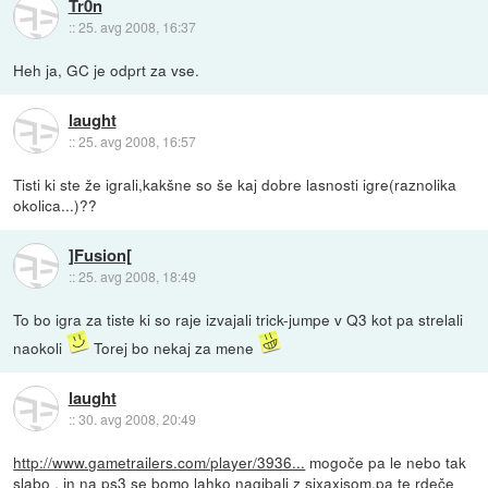
Tr0n
::
25. avg 2008, 16:37
Heh ja, GC je odprt za vse.
laught
::
25. avg 2008, 16:57
Tisti ki ste že igrali,kakšne so še kaj dobre lasnosti igre(raznolika
okolica...)??
]Fusion[
::
25. avg 2008, 18:49
To bo igra za tiste ki so raje izvajali trick-jumpe v Q3 kot pa strelali
naokoli
Torej bo nekaj za mene
laught
::
30. avg 2008, 20:49
http://www.gametrailers.com/player/3936...
mogoče pa le nebo tak
slabo , in na ps3 se bomo lahko nagibali z sixaxisom.pa te rdeče