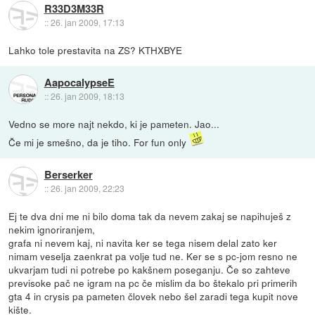
R33D3M33R
::
26. jan 2009, 17:13
Lahko tole prestavita na ZS? KTHXBYE
AapocalypseE
::
26. jan 2009, 18:13
Vedno se more najt nekdo, ki je pameten. Jao...
Če mi je smešno, da je tiho. For fun only
Berserker
::
26. jan 2009, 22:23
Ej te dva dni me ni bilo doma tak da nevem zakaj se napihuješ z
nekim ignoriranjem,
grafa ni nevem kaj, ni navita ker se tega nisem delal zato ker
nimam veselja zaenkrat pa volje tud ne. Ker se s pc-jom resno ne
ukvarjam tudi ni potrebe po kakšnem poseganju. Če so zahteve
previsoke pač ne igram na pc če mislim da bo štekalo pri primerih
gta 4 in crysis pa pameten človek nebo šel zaradi tega kupit nove
kište.