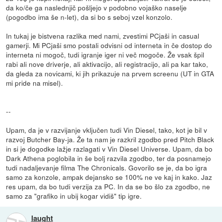
da ko/če ga naslednjič pošljejo v podobno vojaško naselje
(pogodbo ima še n-let), da si bo s seboj vzel konzolo.
In tukaj je bistvena razlika med nami, zvestimi PCjaši in casual
gamerji. Mi PCjaši smo postali odvisni od interneta in če dostop do
interneta ni mogoč, tudi igranje iger ni več mogoče. Že vsak špil
rabi ali nove driverje, ali aktivacijo, ali registracijo, ali pa kar tako,
da gleda za novicami, ki jih prikazuje na prvem screenu (UT in GTA
mi pride na misel).
--
Upam, da je v razvijanje vključen tudi Vin Diesel, tako, kot je bil v
razvoj Butcher Bay-ja. Že ta nam je razkril zgodbo pred Pitch Black
in si je dogodke lažje razlagati v Vin Diesel Universe. Upam, da bo
Dark Athena poglobila in še bolj razvila zgodbo, ter da posnamejo
tudi nadaljevanje filma The Chronicals. Govorilo se je, da bo igra
samo za konzole, ampak dejansko se 100% ne ve kaj in kako. Jaz
res upam, da bo tudi verzija za PC. In da se bo šlo za zgodbo, ne
samo za "grafiko in ubij kogar vidiš" tip igre.
laught