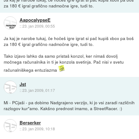
za 180 € igral grafično nadmočne igre, tudi to.
AapocalypseE
::
23. jan 2009, 00:55
Ja kaj je narobe tukaj, če hočeš igre igrat si pač kupiš xbox pa boš
za 180 € igral grafično nadmočne igre, tudi to.
Tako izjavo lahko da samo pristaš konzol, ker nimaš dovolj
močnega računalnika in ti je konzola svetinja. Pač nisi v svetu
računalniškega entuziazma
Jst
::
23. jan 2009, 01:17
Mi - PCjaši - pa dobimo Nadgrajeno verzijo, ki jo vsi zaradi različnih
razlogov kur*amo. Kakšno prednost imamo, a StreetRacer. :)
Berserker
::
23. jan 2009, 10:18