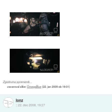
Zgodovina sprememb…
zavaroval slike:
OmegaBlue
(
22. jan 2009 ob 19:01
)
lonz
::
22. dec 2008, 19:27