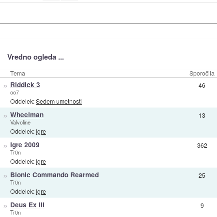
Vredno ogleda ...
Tema
Sporočila
»
Riddick 3
46
oo7
Oddelek:
Sedem umetnosti
»
Wheelman
13
Valvoline
Oddelek:
Igre
»
Igre 2009
362
Tr0n
Oddelek:
Igre
»
Bionic Commando Rearmed
25
Tr0n
Oddelek:
Igre
»
Deus Ex III
9
Tr0n