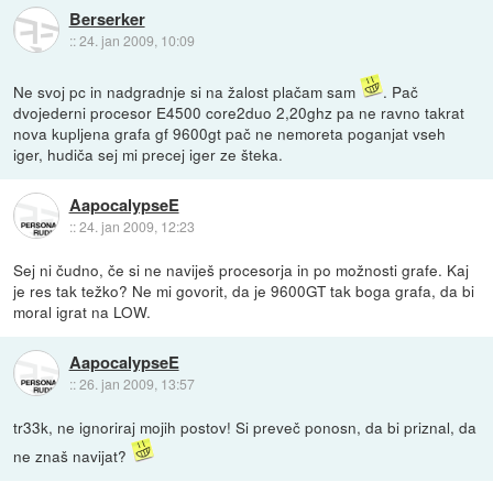
Berserker
::
24. jan 2009, 10:09
Ne svoj pc in nadgradnje si na žalost plačam sam
. Pač
dvojederni procesor E4500 core2duo 2,20ghz pa ne ravno takrat
nova kupljena grafa gf 9600gt pač ne nemoreta poganjat vseh
iger, hudiča sej mi precej iger ze šteka.
AapocalypseE
::
24. jan 2009, 12:23
Sej ni čudno, če si ne naviješ procesorja in po možnosti grafe. Kaj
je res tak težko? Ne mi govorit, da je 9600GT tak boga grafa, da bi
moral igrat na LOW.
AapocalypseE
::
26. jan 2009, 13:57
tr33k, ne ignoriraj mojih postov! Si preveč ponosn, da bi priznal, da
ne znaš navijat?