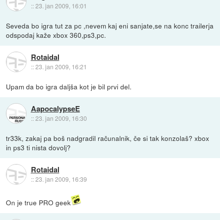
::
23. jan 2009, 16:01
Seveda bo igra tut za pc ,nevem kaj eni sanjate,se na konc trailerja
odspodaj kaže xbox 360,ps3,pc.
Rotaidal
::
23. jan 2009, 16:21
Upam da bo igra daljša kot je bil prvi del.
AapocalypseE
::
23. jan 2009, 16:30
tr33k, zakaj pa boš nadgradil računalnik, če si tak konzolaš? xbox
in ps3 ti nista dovolj?
Rotaidal
::
23. jan 2009, 16:39
On je true PRO geek