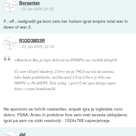
Berserker
::
23. jan 2009, 21:55
F.. off , nadgradil ga bom zato ker hočem igrat empire total war in
down of war 2.
R33D3M33R
::
23. jan 2009, 22:18
>Butchers Bay je lepo deloval na 9500Pro na visokih detajlih.
Če sem vklopil shaderje 2.0++ mi je 79GS navita do amena,
tako hudo pokleknila; razlika med 2.0 in 2.0++ je bilo ene
90FPS vs 30-40FPS. Šele sedaj, z gts512 mi igra deluje super
hitro z vsemi bombomčki.
Ne spomnim se točnih nastavitev, ampak igra je izgledala noro
dobro. FSAA, Aniso in podobne fore sem imel seveda izklopljene,
igral pa sem na nizki resoluciji - 1024x768 najverjetneje.
Jst