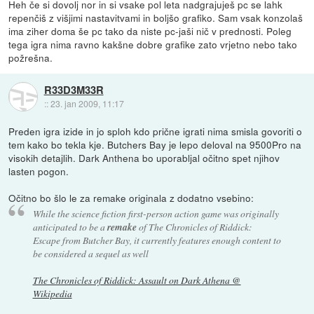
Heh če si dovolj nor in si vsake pol leta nadgrajuješ pc se lahk
repenčiš z višjimi nastavitvami in boljšo grafiko. Sam vsak konzolaš
ima ziher doma še pc tako da niste pc-jaši nič v prednosti. Poleg
tega igra nima ravno kakšne dobre grafike zato vrjetno nebo tako
požrešna.
R33D3M33R
::
23. jan 2009, 11:17
Preden igra izide in jo sploh kdo prične igrati nima smisla govoriti o
tem kako bo tekla kje. Butchers Bay je lepo deloval na 9500Pro na
visokih detajlih. Dark Anthena bo uporabljal očitno spet njihov
lasten pogon.
Očitno bo šlo le za remake originala z dodatno vsebino:
While the science fiction first-person action game was originally
anticipated to be a
remake
of The Chronicles of Riddick:
Escape from Butcher Bay, it currently features enough content to
be considered a sequel as well
The Chronicles of Riddick: Assault on Dark Athena @
Wikipedia