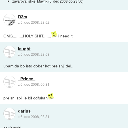
zavaroval slike:
Mavrik
(
5. dec 2008 ob 23:56
)
D3m
::
5. dec 2008, 23:52
OMG.........HOLY SHIT.......
i need it
laught
::
5. dec 2008, 23:53
upam da bo isto dober kot prejšnji del..
_Prince_
::
6. dec 2008, 00:31
prejsni spil je bil odfukan
darius
::
6. dec 2008, 08:31
can't wait!