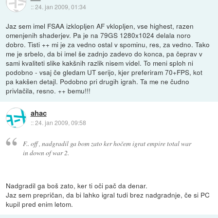
::
24. jan 2009, 01:34
Jaz sem imel FSAA izklopljen AF vklopljen, vse highest, razen
omenjenih shaderjev. Pa je na 79GS 1280x1024 delala noro
dobro. Tisti ++ mi je za vedno ostal v spominu, res, za vedno. Tako
me je srbelo, da bi imel še zadnjo zadevo do konca, pa čeprav v
sami kvaliteti slike kakšnih razlik nisem videl. To meni sploh ni
podobno - vsaj če gledam UT serijo, kjer preferiram 70+FPS, kot
pa kakšen detajl. Podobno pri drugih igrah. Ta me ne čudno
privlačila, resno. ++ bemu!!!
ahac
::
24. jan 2009, 09:58
F.. off , nadgradil ga bom zato ker hočem igrat empire total war
in down of war 2.
Nadgradil ga boš zato, ker ti oči pač da denar.
Jaz sem prepričan, da bi lahko igral tudi brez nadgradnje, če si PC
kupil pred enim letom.