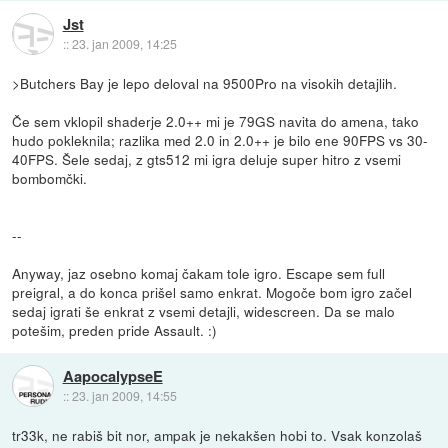
Jst
::
23. jan 2009, 14:25
>Butchers Bay je lepo deloval na 9500Pro na visokih detajlih.
Če sem vklopil shaderje 2.0++ mi je 79GS navita do amena, tako
hudo pokleknila; razlika med 2.0 in 2.0++ je bilo ene 90FPS vs 30-
40FPS. Šele sedaj, z gts512 mi igra deluje super hitro z vsemi
bombomčki.
--
Anyway, jaz osebno komaj čakam tole igro. Escape sem full
preigral, a do konca prišel samo enkrat. Mogoče bom igro začel
sedaj igrati še enkrat z vsemi detajli, widescreen. Da se malo
potešim, preden pride Assault. :)
AapocalypseE
::
23. jan 2009, 14:55
tr33k, ne rabiš bit nor, ampak je nekakšen hobi to. Vsak konzolaš