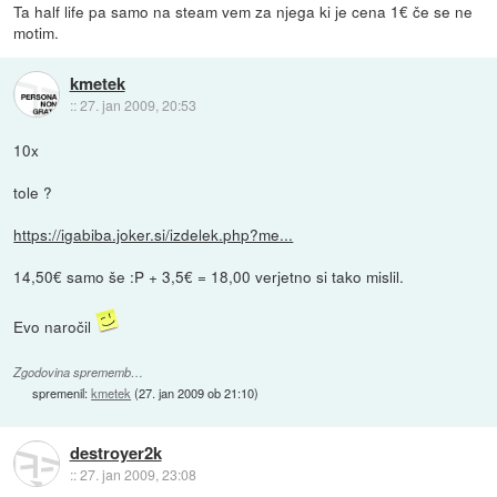
Ta half life pa samo na steam vem za njega ki je cena 1€ če se ne
motim.
kmetek
::
27. jan 2009, 20:53
10x
tole ?
https://igabiba.joker.si/izdelek.php?me...
14,50€ samo še :P + 3,5€ = 18,00 verjetno si tako mislil.
Evo naročil
Zgodovina sprememb…
spremenil:
kmetek
(
27. jan 2009 ob 21:10
)
destroyer2k
::
27. jan 2009, 23:08