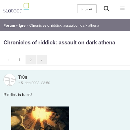
☰
Forum
»
Igre
»
Chronicles of riddick: assault on dark athena
Chronicles of riddick: assault on dark athena
«
1
2
»
Tr0n
::
5. dec 2008, 23:50
Riddick is back!