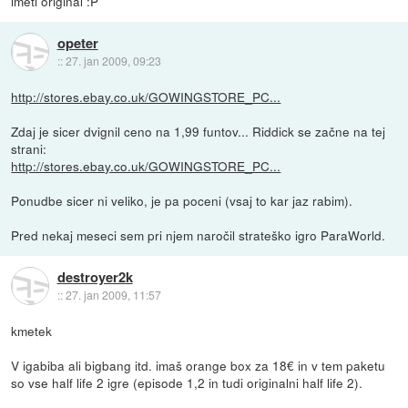
imeti original :P
opeter
::
27. jan 2009, 09:23
http://stores.ebay.co.uk/GOWINGSTORE_PC...
Zdaj je sicer dvignil ceno na 1,99 funtov... Riddick se začne na tej
strani:
http://stores.ebay.co.uk/GOWINGSTORE_PC...
Ponudbe sicer ni veliko, je pa poceni (vsaj to kar jaz rabim).
Pred nekaj meseci sem pri njem naročil strateško igro ParaWorld.
destroyer2k
::
27. jan 2009, 11:57
kmetek
V igabiba ali bigbang itd. imaš orange box za 18€ in v tem paketu
so vse half life 2 igre (episode 1,2 in tudi originalni half life 2).