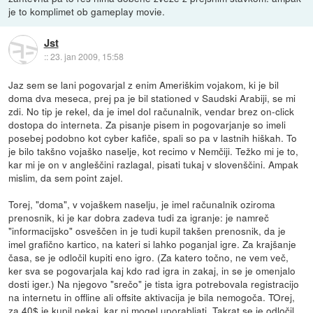
je to komplimet ob gameplay movie.
Jst
::
23. jan 2009, 15:58
Jaz sem se lani pogovarjal z enim Ameriškim vojakom, ki je bil
doma dva meseca, prej pa je bil stationed v Saudski Arabiji, se mi
zdi. No tip je rekel, da je imel dol računalnik, vendar brez on-click
dostopa do interneta. Za pisanje pisem in pogovarjanje so imeli
posebej podobno kot cyber kafiče, spali so pa v lastnih hiškah. To
je bilo takšno vojaško naselje, kot recimo v Nemčiji. Težko mi je to,
kar mi je on v angleščini razlagal, pisati tukaj v slovenščini. Ampak
mislim, da sem point zajel.
Torej, "doma", v vojaškem naselju, je imel računalnik oziroma
prenosnik, ki je kar dobra zadeva tudi za igranje: je namreč
"informacijsko" osveščen in je tudi kupil takšen prenosnik, da je
imel grafično kartico, na kateri si lahko poganjal igre. Za krajšanje
časa, se je odločil kupiti eno igro. (Za katero točno, ne vem več,
ker sva se pogovarjala kaj kdo rad igra in zakaj, in se je omenjalo
dosti iger.) Na njegovo "srečo" je tista igra potrebovala registracijo
na internetu in offline ali offsite aktivacija je bila nemogoča. TOrej,
za 40$ je kupil nekaj, kar ni mogel uporabljati. Takrat se je odločil,