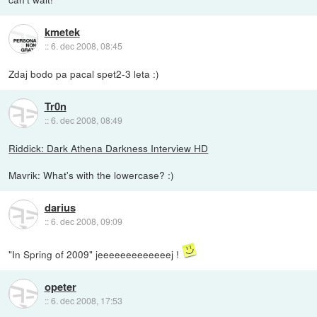
kmetek
::
6. dec 2008, 08:45
Zdaj bodo pa pacal spet2-3 leta :)
Tr0n
::
6. dec 2008, 08:49
Riddick: Dark Athena Darkness Interview HD
Mavrik: What's with the lowercase? :)
darius
::
6. dec 2008, 09:09
"In Spring of 2009" jeeeeeeeeeeeeej !
opeter
::
6. dec 2008, 17:53