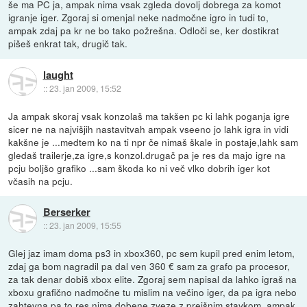
še ma PC ja, ampak nima vsak zgleda dovolj dobrega za komot
igranje iger. Zgoraj si omenjal neke nadmočne igro in tudi to,
ampak zdaj pa kr ne bo tako požrešna. Odloči se, ker dostikrat
pišeš enkrat tak, drugič tak.
laught
::
23. jan 2009, 15:52
Ja ampak skoraj vsak konzolaš ma takšen pc ki lahk poganja igre
sicer ne na najvišjih nastavitvah ampak vseeno jo lahk igra in vidi
kakšne je ...medtem ko na ti npr če nimaš škale in postaje,lahk sam
gledaš trailerje,za igre,s konzol.drugač pa je res da majo igre na
pcju boljšo grafiko ...sam škoda ko ni več vlko dobrih iger kot
včasih na pcju.
Berserker
::
23. jan 2009, 15:55
Glej jaz imam doma ps3 in xbox360, pc sem kupil pred enim letom,
zdaj ga bom nagradil pa dal ven 360 € sam za grafo pa procesor,
za tak denar dobiš xbox elite. Zgoraj sem napisal da lahko igraš na
xboxu grafično nadmočne tu mislim na večino iger, da pa igra nebo
zahtevna pa to res nima dobene zveze z prejšnim stavkom. ampak