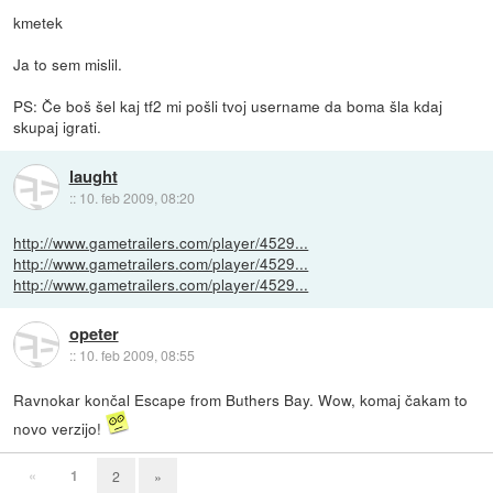
kmetek
Ja to sem mislil.
PS: Če boš šel kaj tf2 mi pošli tvoj username da boma šla kdaj
skupaj igrati.
laught
::
10. feb 2009, 08:20
http://www.gametrailers.com/player/4529...
http://www.gametrailers.com/player/4529...
http://www.gametrailers.com/player/4529...
opeter
::
10. feb 2009, 08:55
Ravnokar končal Escape from Buthers Bay. Wow, komaj čakam to
novo verzijo!
«
1
2
»