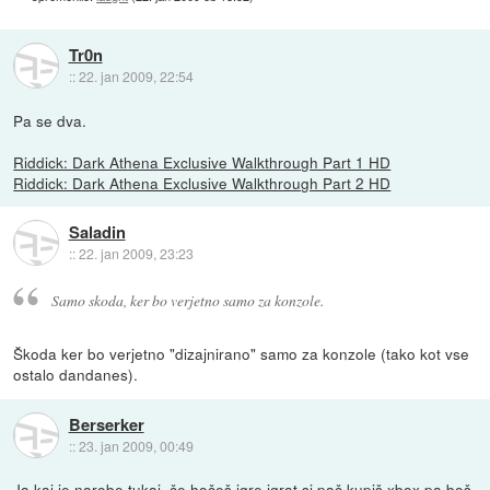
Tr0n
::
22. jan 2009, 22:54
Pa se dva.
Riddick: Dark Athena Exclusive Walkthrough Part 1 HD
Riddick: Dark Athena Exclusive Walkthrough Part 2 HD
Saladin
::
22. jan 2009, 23:23
Samo skoda, ker bo verjetno samo za konzole.
Škoda ker bo verjetno "dizajnirano" samo za konzole (tako kot vse
ostalo dandanes).
Berserker
::
23. jan 2009, 00:49
Ja kaj je narobe tukaj, če hočeš igre igrat si pač kupiš xbox pa boš