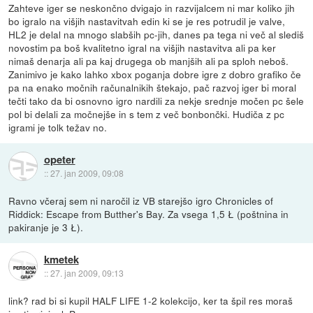
Zahteve iger se neskončno dvigajo in razvijalcem ni mar koliko jih
bo igralo na višjih nastavitvah edin ki se je res potrudil je valve,
HL2 je delal na mnogo slabših pc-jih, danes pa tega ni več al slediš
novostim pa boš kvalitetno igral na višjih nastavitva ali pa ker
nimaš denarja ali pa kaj drugega ob manjših ali pa sploh neboš.
Zanimivo je kako lahko xbox poganja dobre igre z dobro grafiko če
pa na enako močnih računalnikih štekajo, pač razvoj iger bi moral
tečti tako da bi osnovno igro nardili za nekje srednje močen pc šele
pol bi delali za močnejše in s tem z več bonbončki. Hudiča z pc
igrami je tolk težav no.
opeter
::
27. jan 2009, 09:08
Ravno včeraj sem ni naročil iz VB starejšo igro Chronicles of
Riddick: Escape from Butther's Bay. Za vsega 1,5 Ł (poštnina in
pakiranje je 3 Ł).
kmetek
::
27. jan 2009, 09:13
link? rad bi si kupil HALF LIFE 1-2 kolekcijo, ker ta špil res moraš