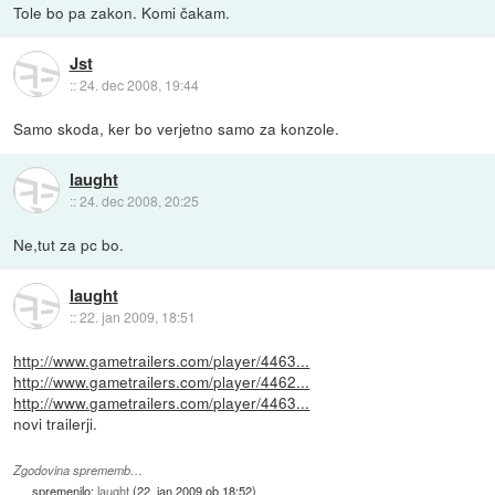
Tole bo pa zakon. Komi čakam.
Jst
::
24. dec 2008, 19:44
Samo skoda, ker bo verjetno samo za konzole.
laught
::
24. dec 2008, 20:25
Ne,tut za pc bo.
laught
::
22. jan 2009, 18:51
http://www.gametrailers.com/player/4463...
http://www.gametrailers.com/player/4462...
http://www.gametrailers.com/player/4463...
novi trailerji.
Zgodovina sprememb…
spremenilo:
laught
(
22. jan 2009 ob 18:52
)