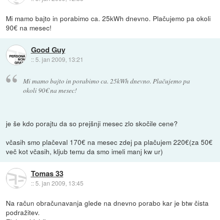
Mi mamo bajto in porabimo ca. 25kWh dnevno. Plačujemo pa okoli
90€ na mesec!
Good Guy
::
5. jan 2009, 13:21
Mi mamo bajto in porabimo ca. 25kWh dnevno. Plačujemo pa
okoli 90€ na mesec!
je še kdo porajtu da so prejšnji mesec zlo skočile cene?
včasih smo plačeval 170€ na mesec zdej pa plačujem 220€(za 50€
več kot včasih, kljub temu da smo imeli manj kw ur)
Tomas 33
::
5. jan 2009, 13:45
Na račun obračunavanja glede na dnevno porabo kar je btw čista
podražitev.