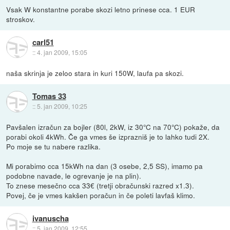
Vsak W konstantne porabe skozi letno prinese cca. 1 EUR
stroskov.
carl51
::
4. jan 2009, 15:05
naša skrinja je zeloo stara in kuri 150W, laufa pa skozi.
Tomas 33
::
5. jan 2009, 10:25
Pavšalen izračun za bojler (80l, 2kW, iz 30°C na 70°C) pokaže, da
porabi okoli 4kWh. Če ga vmes še izprazniš je to lahko tudi 2X.
Po moje se tu nabere razlika.
Mi porabimo cca 15kWh na dan (3 osebe, 2,5 SS), imamo pa
podobne navade, le ogrevanje je na plin).
To znese mesečno cca 33€ (tretji obračunski razred x1.3).
Povej, če je vmes kakšen poračun in če poleti lavfaš klimo.
ivanuscha
::
5. jan 2009, 12:55