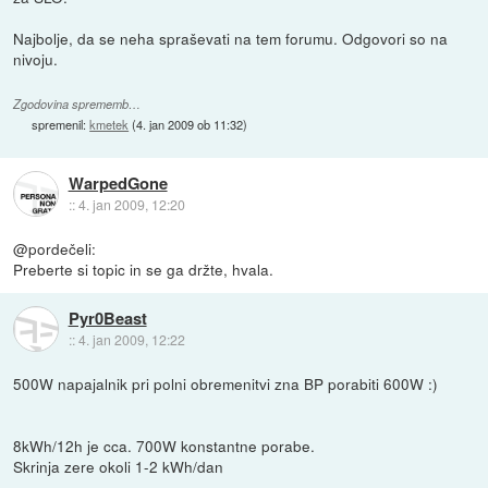
Najbolje, da se neha spraševati na tem forumu. Odgovori so na
nivoju.
Zgodovina sprememb…
spremenil:
kmetek
(
4. jan 2009 ob 11:32
)
WarpedGone
::
4. jan 2009, 12:20
@pordečeli:
Preberte si topic in se ga držte, hvala.
Pyr0Beast
::
4. jan 2009, 12:22
500W napajalnik pri polni obremenitvi zna BP porabiti 600W :)
8kWh/12h je cca. 700W konstantne porabe.
Skrinja zere okoli 1-2 kWh/dan