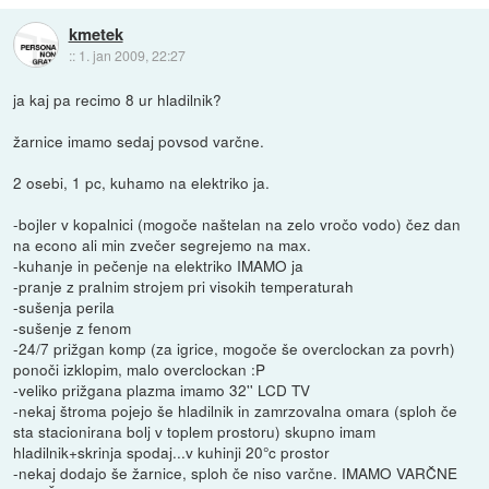
kmetek
::
1. jan 2009, 22:27
ja kaj pa recimo 8 ur hladilnik?
žarnice imamo sedaj povsod varčne.
2 osebi, 1 pc, kuhamo na elektriko ja.
-bojler v kopalnici (mogoče naštelan na zelo vročo vodo) čez dan
na econo ali min zvečer segrejemo na max.
-kuhanje in pečenje na elektriko IMAMO ja
-pranje z pralnim strojem pri visokih temperaturah
-sušenja perila
-sušenje z fenom
-24/7 prižgan komp (za igrice, mogoče še overclockan za povrh)
ponoči izklopim, malo overclockan :P
-veliko prižgana plazma imamo 32'' LCD TV
-nekaj štroma pojejo še hladilnik in zamrzovalna omara (sploh če
sta stacionirana bolj v toplem prostoru) skupno imam
hladilnik+skrinja spodaj...v kuhinji 20°c prostor
-nekaj dodajo še žarnice, sploh če niso varčne. IMAMO VARČNE