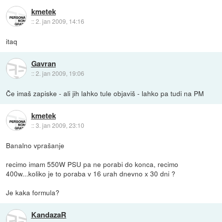
kmetek
::
2. jan 2009, 14:16
itaq
Gavran
::
2. jan 2009, 19:06
Če imaš zapiske - ali jih lahko tule objaviš - lahko pa tudi na PM
kmetek
::
3. jan 2009, 23:10
Banalno vprašanje
recimo imam 550W PSU pa ne porabi do konca, recimo
400w...koliko je to poraba v 16 urah dnevno x 30 dni ?
Je kaka formula?
KandazaR