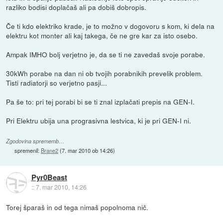
razliko bodisi doplačaš ali pa dobiš dobropis.
Če ti kdo elektriko krade, je to možno v dogovoru s kom, ki dela na
elektru kot monter ali kaj takega, če ne gre kar za isto osebo.
Ampak IMHO bolj verjetno je, da se ti ne zavedaš svoje porabe.
30kWh porabe na dan ni ob tvojih porabnikih prevelik problem.
Tisti radiatorji so verjetno pasji...
Pa še to: pri tej porabi bi se ti znal izplačati prepis na GEN-I.
Pri Elektru ubija una prograsivna lestvica, ki je pri GEN-I ni.
Zgodovina sprememb…
spremenil:
Brane2
(
7. mar 2010 ob 14:26
)
Pyr0Beast
::
7. mar 2010, 14:26
Torej šparaš in od tega nimaš popolnoma nič.