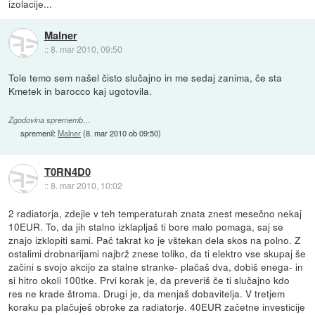
izolacije...
Malner
::
8. mar 2010, 09:50
Tole temo sem našel čisto slučajno in me sedaj zanima, če sta
Kmetek in barocco kaj ugotovila.
Zgodovina sprememb…
spremenil:
Malner
(
8. mar 2010 ob 09:50
)
T0RN4D0
::
8. mar 2010, 10:02
2 radiatorja, zdejle v teh temperaturah znata znest mesečno nekaj
10EUR. To, da jih stalno izklapljaš ti bore malo pomaga, saj se
znajo izklopiti sami. Pač takrat ko je vštekan dela skos na polno. Z
ostalimi drobnarijami najbrž znese toliko, da ti elektro vse skupaj še
začini s svojo akcijo za stalne stranke- plačaš dva, dobiš enega- in
si hitro okoli 100tke. Prvi korak je, da preveriš če ti slučajno kdo
res ne krade štroma. Drugi je, da menjaš dobavitelja. V tretjem
koraku pa plačuješ obroke za radiatorje. 40EUR začetne investicije