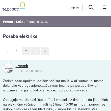
☰
Forum
»
Loža
»
Poraba elektrike
Poraba elektrike
«
1
2
3
»
kmetek
::
1. jan 2009, 10:30
Zadnje čase opažam, da čez noč kurimo 9kw ali watov ko imamo
dejansko vse ugasnjeno.....čez dan imamo pa porabe 6kw ali
w.....meni nič jasno kako lahko čez noč porabimo več?
Obstajajo morda kaki "štekarji" ali vmesniki z timerjem, da jih prikloš
na električno vtičnico in naštimaš timer 15-30 min, da ti ponoči res
izklopi čisto vse razen hladilnika, ki mora biti na standby. Vse