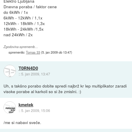
Elektro Ljubljana
Dnevna poraba / faktor cene
do 6kWh / 1x
6kWh - 12kWh / 1,1x
12kWh - 18kWh / 1,3x
18kWh - 24kWh /1,5x
nad 24kWh / 2x
Zgodovina sprememb…
spremenilo:
Tomas 33
(
5. jan 2009 ob 13:47
)
T0RN4D0
::
5. jan 2009, 13:47
Uh, s takšno porabo dobite spredi najbrž kr lep multiplikator zaradi
visoke porabe al karkoli so si že zmislni. :)
kmetek
::
5. jan 2009, 15:06
/me si nabavi sveče.