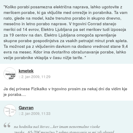
"Koliko porabi posamezna električna naprava, lahko ugotovite z
merilcem porabe, ki ga vključite med omrežje in porabnika. Ta vam
nato, glede na model, kaže trenutno porabo in skupno dnevno,
mesečno in letno porabo naprave. V trgovini Conrad stanejo
merilci od 14 evrov, Elektro Ljubljana pa set merilcev tudi izposoja
za 19 centov na dan. Elektro Ljubljana omogoča spremljanje
skupne porabe gospodinjstva za vsakih petnajst minut prek spleta.
Ta možnost pa z vključenim davkom na dodano vrednost stane 9,4
evra na mesec. Kdor ima dvotarifno obračunavanje porabe, lahko
večje porabnike vklaplja v času nižje tarife. "
kmetek
::
2. jan 2009, 11:29
Ja dej prinese Fizikalko v trgovino prosim za nekaj dni da vidim kje
je poraba....
Gavran
::
2. jan 2009, 11:33
na hodniku naš števec....ker imam nenormalno visoke
zneske....65-70€ mesečno 2 sobno stanovanje se mi zdi absurd.