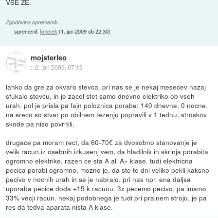
VSE ŽE.
Zgodovina sprememb…
spremenil:
kmetek
(
1. jan 2009 ob 22:30
)
mojsterleo
::
2. jan 2009, 07:13
lahko da gre za okvaro stevca. pri nas se je nekaj mesecev nazaj
sfukalo stevcu, in je zacel stet samo dnevno elektriko ob vseh
urah. pol je prisla pa fajn poloznica porabe: 140 dnevne, 0 nocne.
na sreco so stvar po obilnem tezenju popravili v 1 tednu, stroskov
skode pa niso povrnili.
drugace pa moram rect, da 60-70€ za dvosobno stanovanje je
velik racun.iz osebnih izkusenj vem, da hladilnik in skrinja porabita
ogromno elektrike, razen ce sta A ali A+ klase. tudi elektricna
pecica porabi ogromno, mozno je, da ste te dni veliko pekli kaksno
pecivo v nocnih urah in se je nabralo. pri nas npr. ena daljsa
uporaba pecice doda +15 k racunu. 3x pecemo pecivo, pa imamo
33% vecji racun. nekaj podobnega je tudi pri pralnem stroju. je pa
res da tedva aparata nista A klase.