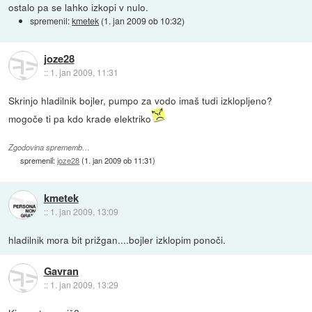
ostalo pa se lahko izkopi v nulo.
spremenil:
kmetek
(
1. jan 2009 ob 10:32
)
joze28
::
1. jan 2009, 11:31
Skrinjo hladilnik bojler, pumpo za vodo imaš tudi izklopljeno?
mogoče ti pa kdo krade elektriko
Zgodovina sprememb…
spremenil:
joze28
(
1. jan 2009 ob 11:31
)
kmetek
::
1. jan 2009, 13:09
hladilnik mora bit prižgan....bojler izklopim ponoči.
Gavran
::
1. jan 2009, 13:29