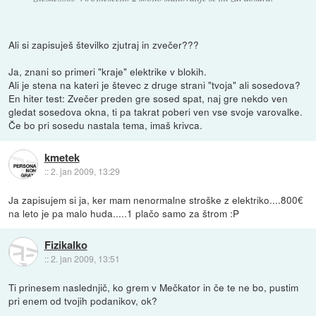
Ali si zapisuješ številko zjutraj in zvečer???
Ja, znani so primeri "kraje" elektrike v blokih.
Ali je stena na kateri je števec z druge strani "tvoja" ali sosedova?
En hiter test: Zvečer preden gre sosed spat, naj gre nekdo ven
gledat sosedova okna, ti pa takrat poberi ven vse svoje varovalke.
Če bo pri sosedu nastala tema, imaš krivca.
kmetek
::
2. jan 2009, 13:29
Ja zapisujem si ja, ker mam nenormalne stroške z elektriko....800€
na leto je pa malo huda.....1 plačo samo za štrom :P
Fizikalko
::
2. jan 2009, 13:51
Ti prinesem naslednjič, ko grem v Mečkator in če te ne bo, pustim
pri enem od tvojih podanikov, ok?