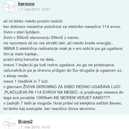
barocco
::
7. mar 2010, 13:51
ali mi lahko nekdo prosim razloži.
ker dobivam mesečne položnice za elektriko mesečno 114 evrov.
živim v stari ljubljani.
živim v 50km2 stanovanju 50km2 z mamo.
ne razumeva ali so res stroški taki ,ali nekdo krade energijo..
IMAVA 2 električna radioatorja vsak je v eni sobi,ki pa ga ugašava
čim je malo topleje..
pralni stroj trenutne ne dela..
imava 1 bojler,ki ga tudi redno ugašava ,ko ga ne potebujeva.
računalnik,ki pa je dnevno prižgan do 5ur-drugače je ugasnen oz.
v sleep mode.
mava 1 hladilnik in 7 luči.
v glavnem ŽIVIVA SKROMNO ZA SABO REDNO UGAŠAVA LUĆI
,PLAĆUJEVA PA 114 EVROV NA MESEC.-iz prejšnega meseca do
tega sva porabila 1065kwh-NE MOREM VERJET KAKO???
v zadnjih 7 letih je mogoče 1krat prišel od elekjktra odčitat števec.
mi lahko kaj svetujete ,ker resnično živiva skromno.
Brane2
::
7. mar 2010, 14:10