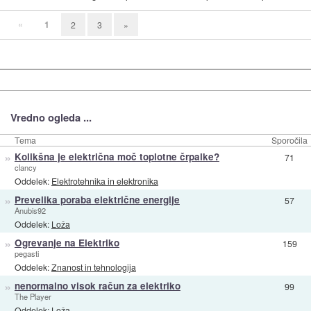
«
1
2
3
»
Vredno ogleda ...
Tema
Sporočila
»
Kolikšna je električna moč toplotne črpalke?
71
clancy
Oddelek:
Elektrotehnika in elektronika
»
Prevelika poraba električne energije
57
Anubis92
Oddelek:
Loža
»
Ogrevanje na Elektriko
159
pegasti
Oddelek:
Znanost in tehnologija
»
nenormalno visok račun za elektriko
99
The Player
Oddelek:
Loža