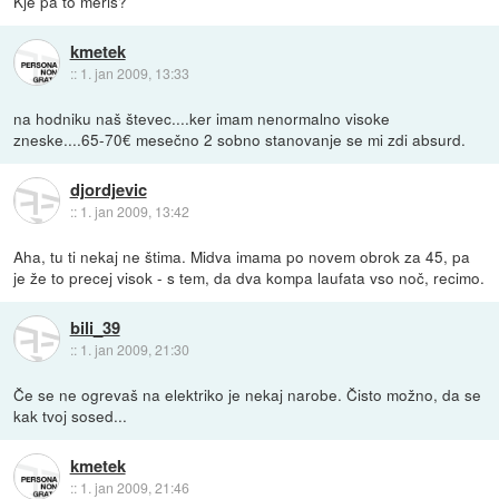
Kje pa to meriš?
kmetek
::
1. jan 2009, 13:33
na hodniku naš števec....ker imam nenormalno visoke
zneske....65-70€ mesečno 2 sobno stanovanje se mi zdi absurd.
djordjevic
::
1. jan 2009, 13:42
Aha, tu ti nekaj ne štima. Midva imama po novem obrok za 45, pa
je že to precej visok - s tem, da dva kompa laufata vso noč, recimo.
bili_39
::
1. jan 2009, 21:30
Če se ne ogrevaš na elektriko je nekaj narobe. Čisto možno, da se
kak tvoj sosed...
kmetek
::
1. jan 2009, 21:46