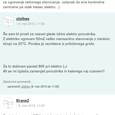
za ogrevanje celotnega stanovanja- ostanek do ene konkretne
centralne pa vsak mesec elektru. :)
clothes
::
8. mar 2010, 11:50
Še sam bi prosil za nasvet glede izbire elektro ponudnika.
Z elektriko ogrevam 50m2 veliko mansardno stanovanje z visokimi
stropi na 20°C. Poraba je razvidana iz priloženega grafa.
Za to dobivam pavsal 80€ pri elektro LJ.
Ali se mi izplača zamenjati ponudnika in katerega naj vzamem?
Zgodovina sprememb…
spremenil:
clothes
(
8. mar 2010 ob 11:55
)
Brane2
::
8. mar 2010, 11:53