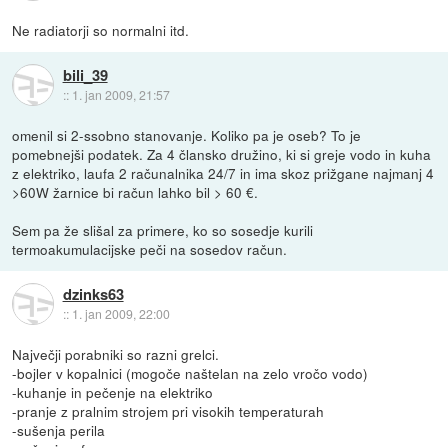
Ne radiatorji so normalni itd.
bili_39
::
1. jan 2009, 21:57
omenil si 2-ssobno stanovanje. Koliko pa je oseb? To je
pomebnejši podatek. Za 4 člansko družino, ki si greje vodo in kuha
z elektriko, laufa 2 računalnika 24/7 in ima skoz prižgane najmanj 4
>60W žarnice bi račun lahko bil > 60 €.
Sem pa že slišal za primere, ko so sosedje kurili
termoakumulacijske peči na sosedov račun.
dzinks63
::
1. jan 2009, 22:00
Največji porabniki so razni grelci.
-bojler v kopalnici (mogoče naštelan na zelo vročo vodo)
-kuhanje in pečenje na elektriko
-pranje z pralnim strojem pri visokih temperaturah
-sušenja perila