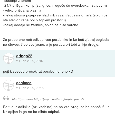
-sušenje z fenom
-24/7 prižgan komp (za igrice, mogoče še overclockan za povrh)
-veliko prižgana plazma
-nekaj štroma pojejo še hladilnik in zamrzovalna omara (sploh če
sta stacionirana bolj v toplem prostoru)
-nekaj dodajo še žarnice, sploh če niso varčne.
-...
Za probo eno noč odklopi vse porabnike in ko boš zjutraj pogledal
na števec, ti bo vse jasno, a je poraba pri tebi ali kje drugje.
gringo22
::
1. jan 2009, 22:07
pejt k sosedu prečekirat porabo hehehe xD
ganimed
::
1. jan 2009, 22:15
hladilnik mora bit prižgan....bojler izklopim ponoči.
Pa tudi hladilnika (oz. vsebine) ne bo vzel vrag, če bo ponoči 6 ur
izklopljen in ga ne bo nihče odpiral.