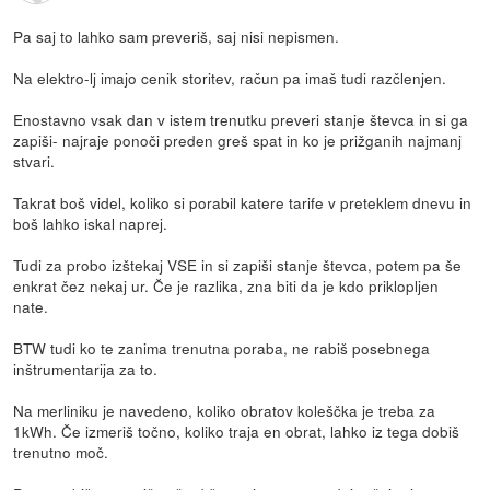
Pa saj to lahko sam preveriš, saj nisi nepismen.
Na elektro-lj imajo cenik storitev, račun pa imaš tudi razčlenjen.
Enostavno vsak dan v istem trenutku preveri stanje števca in si ga
zapiši- najraje ponoči preden greš spat in ko je prižganih najmanj
stvari.
Takrat boš videl, koliko si porabil katere tarife v preteklem dnevu in
boš lahko iskal naprej.
Tudi za probo izštekaj VSE in si zapiši stanje števca, potem pa še
enkrat čez nekaj ur. Če je razlika, zna biti da je kdo priklopljen
nate.
BTW tudi ko te zanima trenutna poraba, ne rabiš posebnega
inštrumentarija za to.
Na merliniku je navedeno, koliko obratov koleščka je treba za
1kWh. Če izmeriš točno, koliko traja en obrat, lahko iz tega dobiš
trenutno moč.