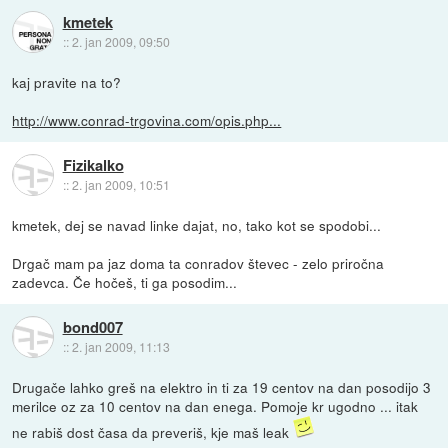
kmetek
::
2. jan 2009, 09:50
kaj pravite na to?
http://www.conrad-trgovina.com/opis.php...
Fizikalko
::
2. jan 2009, 10:51
kmetek, dej se navad linke dajat, no, tako kot se spodobi...
Drgač mam pa jaz doma ta conradov števec - zelo priročna
zadevca. Če hočeš, ti ga posodim...
bond007
::
2. jan 2009, 11:13
Drugače lahko greš na elektro in ti za 19 centov na dan posodijo 3
merilce oz za 10 centov na dan enega. Pomoje kr ugodno ... itak
ne rabiš dost časa da preveriš, kje maš leak