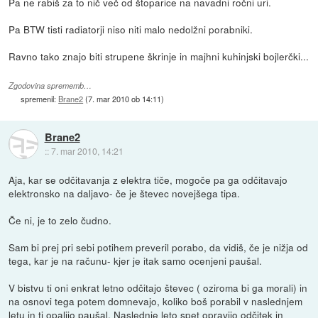
Pa ne rabiš za to nič več od štoparice na navadni ročni uri.
Pa BTW tisti radiatorji niso niti malo nedolžni porabniki.
Ravno tako znajo biti strupene škrinje in majhni kuhinjski bojlerčki...
Zgodovina sprememb…
spremenil:
Brane2
(
7. mar 2010 ob 14:11
)
Brane2
::
7. mar 2010, 14:21
Aja, kar se odčitavanja z elektra tiče, mogoče pa ga odčitavajo
elektronsko na daljavo- če je števec novejšega tipa.
Če ni, je to zelo čudno.
Sam bi prej pri sebi potihem preveril porabo, da vidiš, če je nižja od
tega, kar je na računu- kjer je itak samo ocenjeni paušal.
V bistvu ti oni enkrat letno odčitajo števec ( oziroma bi ga morali) in
na osnovi tega potem domnevajo, koliko boš porabil v naslednjem
letu in ti opalijo paušal. Naslednje leto spet opravijo odčitek in