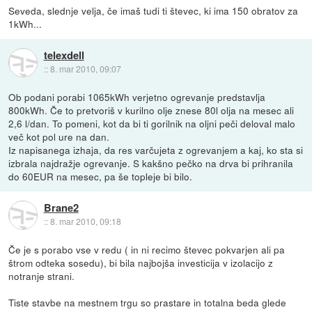
Seveda, slednje velja, če imaš tudi ti števec, ki ima 150 obratov za
1kWh...
telexdell
::
8. mar 2010, 09:07
Ob podani porabi 1065kWh verjetno ogrevanje predstavlja
800kWh. Če to pretvoriš v kurilno olje znese 80l olja na mesec ali
2,6 l/dan. To pomeni, kot da bi ti gorilnik na oljni peči deloval malo
več kot pol ure na dan.
Iz napisanega izhaja, da res varčujeta z ogrevanjem a kaj, ko sta si
izbrala najdražje ogrevanje. S kakšno pečko na drva bi prihranila
do 60EUR na mesec, pa še topleje bi bilo.
Brane2
::
8. mar 2010, 09:18
Če je s porabo vse v redu ( in ni recimo števec pokvarjen ali pa
štrom odteka sosedu), bi bila najbojša investicija v izolacijo z
notranje strani.
Tiste stavbe na mestnem trgu so prastare in totalna beda glede