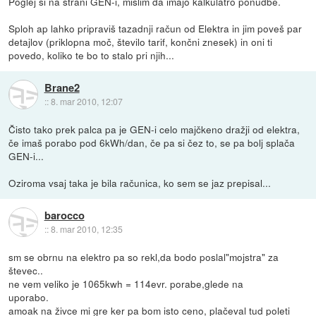
Poglej si na strani GEN-i, mislim da imajo kalkulatro ponudbe.
Sploh ap lahko pripraviš tazadnji račun od Elektra in jim poveš par
detajlov (priklopna moč, število tarif, končni znesek) in oni ti
povedo, koliko te bo to stalo pri njih...
Brane2
::
8. mar 2010, 12:07
Čisto tako prek palca pa je GEN-i celo majčkeno dražji od elektra,
če imaš porabo pod 6kWh/dan, če pa si čez to, se pa bolj splača
GEN-i...
Oziroma vsaj taka je bila računica, ko sem se jaz prepisal...
barocco
::
8. mar 2010, 12:35
sm se obrnu na elektro pa so rekl,da bodo poslal"mojstra" za
števec..
ne vem veliko je 1065kwh = 114evr. porabe,glede na
uporabo.
amoak na živce mi gre ker pa bom isto ceno, plačeval tud poleti