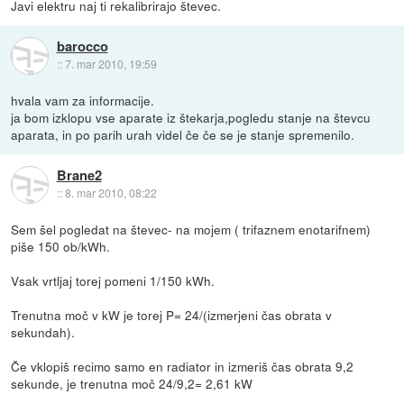
Javi elektru naj ti rekalibrirajo števec.
barocco
::
7. mar 2010, 19:59
hvala vam za informacije.
ja bom izklopu vse aparate iz štekarja,pogledu stanje na števcu
aparata, in po parih urah videl če če se je stanje spremenilo.
Brane2
::
8. mar 2010, 08:22
Sem šel pogledat na števec- na mojem ( trifaznem enotarifnem)
piše 150 ob/kWh.
Vsak vrtljaj torej pomeni 1/150 kWh.
Trenutna moč v kW je torej P= 24/(izmerjeni čas obrata v
sekundah).
Če vklopiš recimo samo en radiator in izmeriš čas obrata 9,2
sekunde, je trenutna moč 24/9,2= 2,61 kW