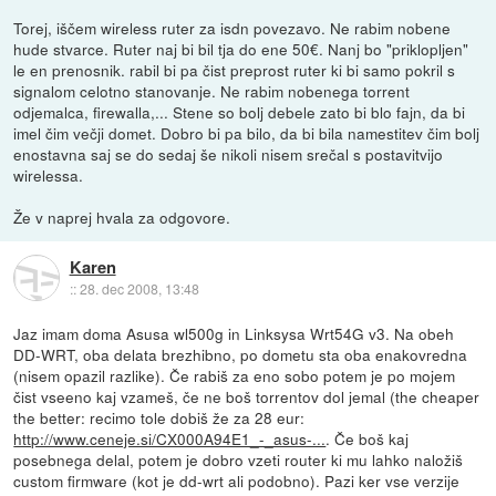
Torej, iščem wireless ruter za isdn povezavo. Ne rabim nobene
hude stvarce. Ruter naj bi bil tja do ene 50€. Nanj bo "priklopljen"
le en prenosnik. rabil bi pa čist preprost ruter ki bi samo pokril s
signalom celotno stanovanje. Ne rabim nobenega torrent
odjemalca, firewalla,... Stene so bolj debele zato bi blo fajn, da bi
imel čim večji domet. Dobro bi pa bilo, da bi bila namestitev čim bolj
enostavna saj se do sedaj še nikoli nisem srečal s postavitvijo
wirelessa.
Že v naprej hvala za odgovore.
Karen
::
28. dec 2008, 13:48
Jaz imam doma Asusa wl500g in Linksysa Wrt54G v3. Na obeh
DD-WRT, oba delata brezhibno, po dometu sta oba enakovredna
(nisem opazil razlike). Če rabiš za eno sobo potem je po mojem
čist vseeno kaj vzameš, če ne boš torrentov dol jemal (the cheaper
the better: recimo tole dobiš že za 28 eur:
http://www.ceneje.si/CX000A94E1_-_asus-...
. Če boš kaj
posebnega delal, potem je dobro vzeti router ki mu lahko naložiš
custom firmware (kot je dd-wrt ali podobno). Pazi ker vse verzije