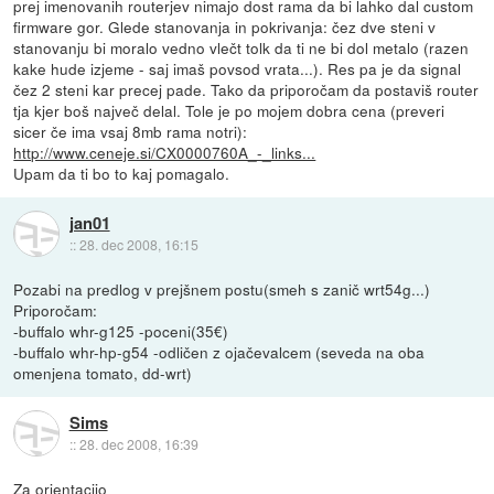
prej imenovanih routerjev nimajo dost rama da bi lahko dal custom
firmware gor. Glede stanovanja in pokrivanja: čez dve steni v
stanovanju bi moralo vedno vlečt tolk da ti ne bi dol metalo (razen
kake hude izjeme - saj imaš povsod vrata...). Res pa je da signal
čez 2 steni kar precej pade. Tako da priporočam da postaviš router
tja kjer boš največ delal. Tole je po mojem dobra cena (preveri
sicer če ima vsaj 8mb rama notri):
http://www.ceneje.si/CX0000760A_-_links...
Upam da ti bo to kaj pomagalo.
jan01
::
28. dec 2008, 16:15
Pozabi na predlog v prejšnem postu(smeh s zanič wrt54g...)
Priporočam:
-buffalo whr-g125 -poceni(35€)
-buffalo whr-hp-g54 -odličen z ojačevalcem (seveda na oba
omenjena tomato, dd-wrt)
Sims
::
28. dec 2008, 16:39
Za orientacijo