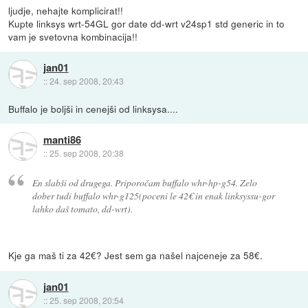
ljudje, nehajte komplicirat!!
Kupte linksys wrt-54GL gor date dd-wrt v24sp1 std generic in to
vam je svetovna kombinacija!!
jan01
::
24. sep 2008, 20:43
Buffalo je boljši in cenejši od linksysa....
manti86
::
25. sep 2008, 20:38
En slabši od drugega. Priporočam buffalo whr-hp-g54. Zelo
dober tudi buffalo whr-g125(poceni le 42€ in enak linksyssu-gor
lahko daš tomato, dd-wrt).
Kje ga maš ti za 42€? Jest sem ga našel najceneje za 58€.
jan01
::
25. sep 2008, 20:54