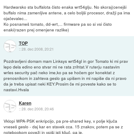
Hardwarsko sta buffalota čisto enaka wrt54glju. No skoraj(cenejši
buffalo nima zamenljive antene, a celo boljši procesor, dražji pa ima
ojačevalec...
Ko posnameš tomato, dd-wrt,... firmware pa so si vsi čisto
enaki(razen prej omenjene razlike)
TOP
::
28. dec 2008, 20:21
Pozdravljeni domam mam Linksys wrt54gl in gor Tomato ki mi prav
lepo dela edino eno stvar mi ne rata zrihtat.V ruterju nastavim
wrles security pač neko ime,ko pa se hočem gor konektat z
prenosnikom in zahteva geslo ga upišem in mi napiše da ni pravo
da je treba upisat neki KEY.Prosim če mi poveste kako se to
nastavi.Hvala
Karen
::
28. dec 2008, 20:46
Vklopi WPA-PSK enkripcijo, pa pre-shared key, v polje ključa
vneseš geslo - daj kar en stavek cca. 15 znakov, potem pa se z
notebookom poveži in vpiši isti ključ, pa je.