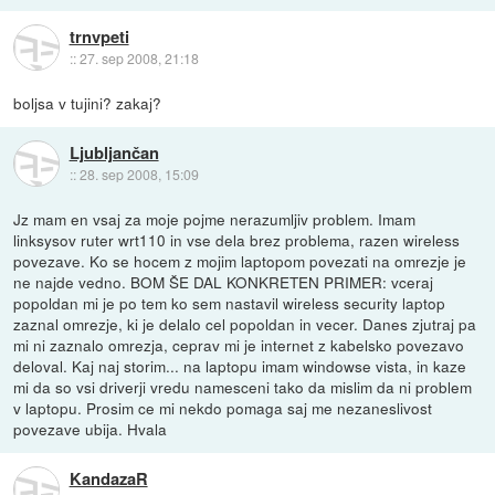
trnvpeti
::
27. sep 2008, 21:18
boljsa v tujini? zakaj?
Ljubljančan
::
28. sep 2008, 15:09
Jz mam en vsaj za moje pojme nerazumljiv problem. Imam
linksysov ruter wrt110 in vse dela brez problema, razen wireless
povezave. Ko se hocem z mojim laptopom povezati na omrezje je
ne najde vedno. BOM ŠE DAL KONKRETEN PRIMER: vceraj
popoldan mi je po tem ko sem nastavil wireless security laptop
zaznal omrezje, ki je delalo cel popoldan in vecer. Danes zjutraj pa
mi ni zaznalo omrezja, ceprav mi je internet z kabelsko povezavo
deloval. Kaj naj storim... na laptopu imam windowse vista, in kaze
mi da so vsi driverji vredu namesceni tako da mislim da ni problem
v laptopu. Prosim ce mi nekdo pomaga saj me nezaneslivost
povezave ubija. Hvala
KandazaR