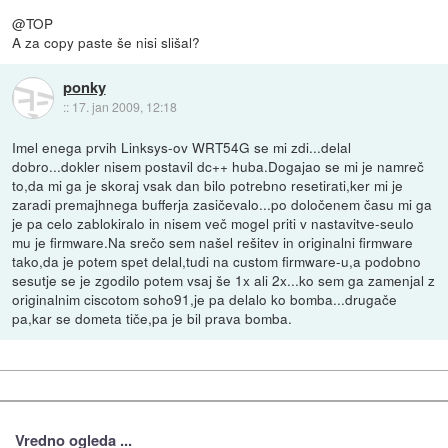
@TOP
A za copy paste še nisi slišal?
ponky
::
17. jan 2009, 12:18
Imel enega prvih Linksys-ov WRT54G se mi zdi...delal
dobro...dokler nisem postavil dc++ huba.Dogajao se mi je namreč
to,da mi ga je skoraj vsak dan bilo potrebno resetirati,ker mi je
zaradi premajhnega bufferja zasičevalo...po določenem času mi ga
je pa celo zablokiralo in nisem več mogel priti v nastavitve-seulo
mu je firmware.Na srečo sem našel rešitev in originalni firmware
tako,da je potem spet delal,tudi na custom firmware-u,a podobno
sesutje se je zgodilo potem vsaj še 1x ali 2x...ko sem ga zamenjal z
originalnim ciscotom soho91,je pa delalo ko bomba...drugače
pa,kar se dometa tiče,pa je bil prava bomba.
Vredno ogleda ...