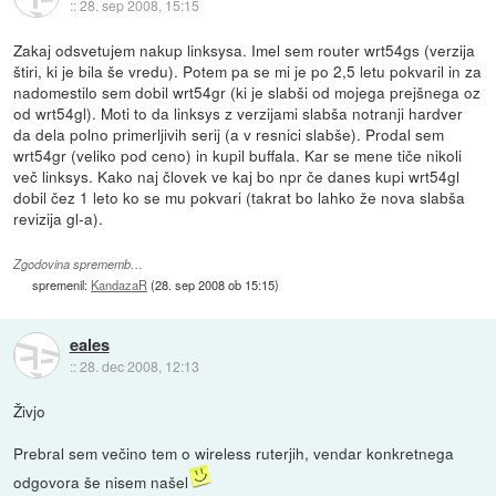
::
28. sep 2008, 15:15
Zakaj odsvetujem nakup linksysa. Imel sem router wrt54gs (verzija
štiri, ki je bila še vredu). Potem pa se mi je po 2,5 letu pokvaril in za
nadomestilo sem dobil wrt54gr (ki je slabši od mojega prejšnega oz
od wrt54gl). Moti to da linksys z verzijami slabša notranji hardver
da dela polno primerljivih serij (a v resnici slabše). Prodal sem
wrt54gr (veliko pod ceno) in kupil buffala. Kar se mene tiče nikoli
več linksys. Kako naj človek ve kaj bo npr če danes kupi wrt54gl
dobil čez 1 leto ko se mu pokvari (takrat bo lahko že nova slabša
revizija gl-a).
Zgodovina sprememb…
spremenil:
KandazaR
(
28. sep 2008 ob 15:15
)
eales
::
28. dec 2008, 12:13
Živjo
Prebral sem večino tem o wireless ruterjih, vendar konkretnega
odgovora še nisem našel