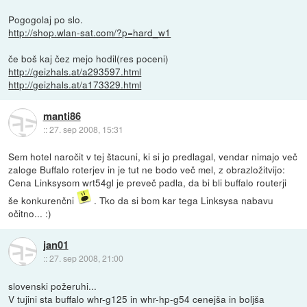
Pogogolaj po slo.
http://shop.wlan-sat.com/?p=hard_w1
če boš kaj čez mejo hodil(res poceni)
http://geizhals.at/a293597.html
http://geizhals.at/a173329.html
manti86
::
27. sep 2008, 15:31
Sem hotel naročit v tej štacuni, ki si jo predlagal, vendar nimajo več
zaloge Buffalo roterjev in je tut ne bodo več mel, z obrazložitvijo:
Cena Linksysom wrt54gl je preveč padla, da bi bli buffalo routerji
še konkurenčni
. Tko da si bom kar tega Linksysa nabavu
očitno... :)
jan01
::
27. sep 2008, 21:00
slovenski požeruhi...
V tujini sta buffalo whr-g125 in whr-hp-g54 cenejša in boljša