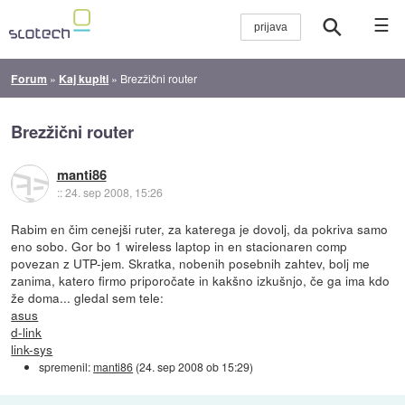
☰
Forum
»
Kaj kupiti
»
Brezžični router
Brezžični router
manti86
::
24. sep 2008, 15:26
Rabim en čim cenejši ruter, za katerega je dovolj, da pokriva samo
eno sobo. Gor bo 1 wireless laptop in en stacionaren comp
povezan z UTP-jem. Skratka, nobenih posebnih zahtev, bolj me
zanima, katero firmo priporočate in kakšno izkušnjo, če ga ima kdo
že doma... gledal sem tele:
asus
d-link
link-sys
spremenil:
manti86
(
24. sep 2008 ob 15:29
)