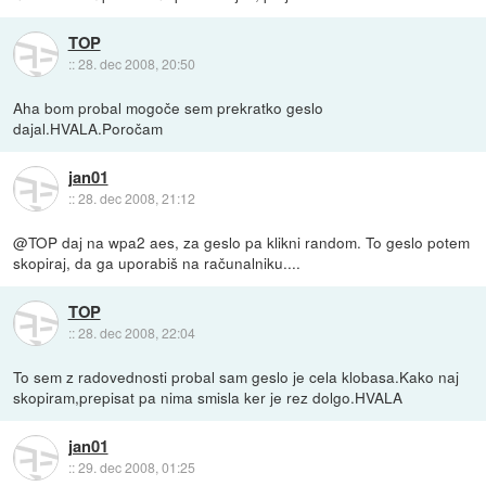
TOP
::
28. dec 2008, 20:50
Aha bom probal mogoče sem prekratko geslo
dajal.HVALA.Poročam
jan01
::
28. dec 2008, 21:12
@TOP daj na wpa2 aes, za geslo pa klikni random. To geslo potem
skopiraj, da ga uporabiš na računalniku....
TOP
::
28. dec 2008, 22:04
To sem z radovednosti probal sam geslo je cela klobasa.Kako naj
skopiram,prepisat pa nima smisla ker je rez dolgo.HVALA
jan01
::
29. dec 2008, 01:25