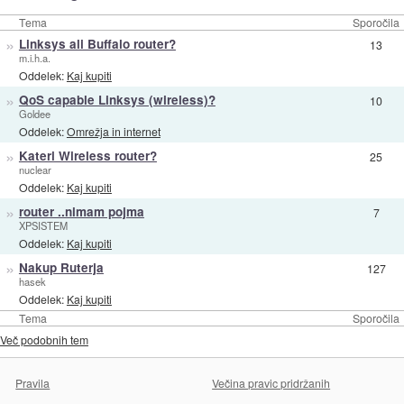
Tema
Sporočila
»
Linksys ali Buffalo router?
13
m.i.h.a.
Oddelek:
Kaj kupiti
»
QoS capable Linksys (wireless)?
10
Goldee
Oddelek:
Omrežja in internet
»
Kateri Wireless router?
25
nuclear
Oddelek:
Kaj kupiti
»
router ..nimam pojma
7
XPSISTEM
Oddelek:
Kaj kupiti
»
Nakup Ruterja
127
hasek
Oddelek:
Kaj kupiti
Tema
Sporočila
Več podobnih tem
Pravila
Večina pravic pridržanih