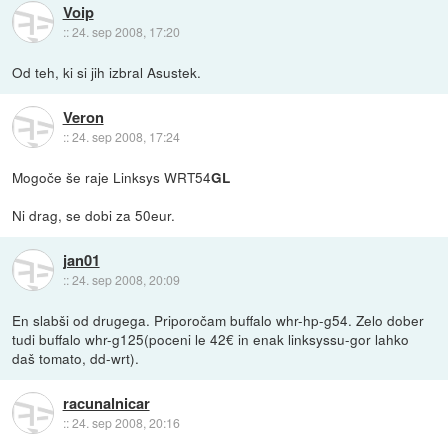
Voip
::
24. sep 2008, 17:20
Od teh, ki si jih izbral Asustek.
Veron
::
24. sep 2008, 17:24
Mogoče še raje Linksys WRT54
GL
Ni drag, se dobi za 50eur.
jan01
::
24. sep 2008, 20:09
En slabši od drugega. Priporočam buffalo whr-hp-g54. Zelo dober
tudi buffalo whr-g125(poceni le 42€ in enak linksyssu-gor lahko
daš tomato, dd-wrt).
racunalnicar
::
24. sep 2008, 20:16