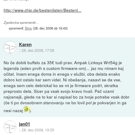
http://www.chip.de/bestenlisten/Bestenl...
Zgodovina sprememb…
spremenil:
Sims
(
28. dec 2008 ob 16:43
)
Karen
::
28. dec 2008, 17:58
No če dobiš buffalo za 35€ tudi prav. Ampak Linksys Wrt54g je
legenda (eden prvih s custom firmware-om)... jaz mu nimam kaj
očitat. Imam enega doma in enega v službi, oba delata enako
dobro kot ostalo kar sem videl. Ni obešanja, nasavt se da vse,
enega sem celo debrickal ko se mi je firmware podrl, skratka
preprosto dela. Sicer pa vsak svojo kravo hvali. Pač vzami
najcenejš, glede na to kar si napisal bo za tvoje potrebe vsak dobr
(če ti po dvosobnem stanovanju ne bo lovil pol je pokvarjen in ga
nesi nazaj
).
jan01
::
28. dec 2008, 19:35