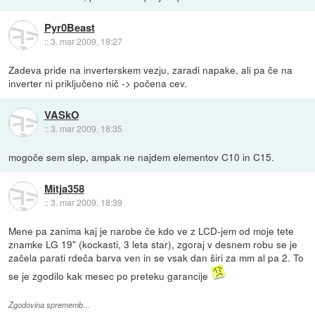
Pyr0Beast
::
3. mar 2009, 18:27
Zadeva pride na inverterskem vezju, zaradi napake, ali pa če na
inverter ni priključeno nič -> počena cev.
VASkO
::
3. mar 2009, 18:35
mogoče sem slep, ampak ne najdem elementov C10 in C15.
Mitja358
::
3. mar 2009, 18:39
Mene pa zanima kaj je narobe če kdo ve z LCD-jem od moje tete
znamke LG 19" (kockasti, 3 leta star), zgoraj v desnem robu se je
začela parati rdeča barva ven in se vsak dan širi za mm al pa 2. To
se je zgodilo kak mesec po preteku garancije
Zgodovina sprememb…