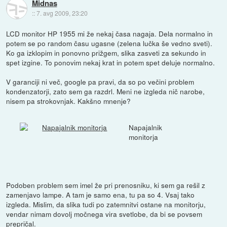
Midnas
::
7. avg 2009, 23:20
LCD monitor HP 1955 mi že nekaj časa nagaja. Dela normalno in
potem se po random času ugasne (zelena lučka še vedno sveti).
Ko ga izklopim in ponovno prižgem, slika zasveti za sekundo in
spet izgine. To ponovim nekaj krat in potem spet deluje normalno.
V garanciji ni več, google pa pravi, da so po večini problem
kondenzatorji, zato sem ga razdrl. Meni ne izgleda nič narobe,
nisem pa strokovnjak. Kakšno mnenje?
Napajalnik
monitorja
Podoben problem sem imel že pri prenosniku, ki sem ga rešil z
zamenjavo lampe. A tam je samo ena, tu pa so 4. Vsaj tako
izgleda. Mislim, da slika tudi po zatemnitvi ostane na monitorju,
vendar nimam dovolj močnega vira svetlobe, da bi se povsem
prepričal.