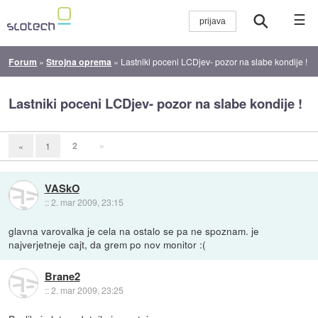
☰
Forum
»
Strojna oprema
»
Lastniki poceni LCDjev- pozor na slabe kondije !
Lastniki poceni LCDjev- pozor na slabe kondije !
2
»
«
1
VASkO
::
2. mar 2009, 23:15
glavna varovalka je cela na ostalo se pa ne spoznam. je
najverjetneje cajt, da grem po nov monitor :(
Brane2
::
2. mar 2009, 23:25