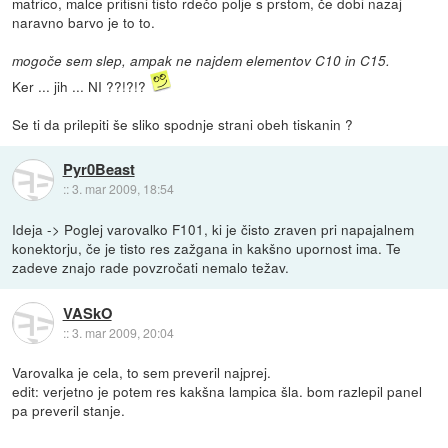
matrico, malce pritisni tisto rdečo polje s prstom, če dobi nazaj
naravno barvo je to to.
mogoče sem slep, ampak ne najdem elementov C10 in C15.
Ker ... jih ... NI ??!?!?
Se ti da prilepiti še sliko spodnje strani obeh tiskanin ?
Pyr0Beast
::
3. mar 2009, 18:54
Ideja -> Poglej varovalko F101, ki je čisto zraven pri napajalnem
konektorju, če je tisto res zažgana in kakšno upornost ima. Te
zadeve znajo rade povzročati nemalo težav.
VASkO
::
3. mar 2009, 20:04
Varovalka je cela, to sem preveril najprej.
edit: verjetno je potem res kakšna lampica šla. bom razlepil panel
pa preveril stanje.