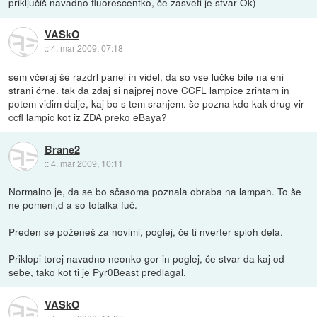
priključiš navadno fluorescentko, če zasveti je stvar Ok)
VASkO
::
4. mar 2009, 07:18
sem včeraj še razdrl panel in videl, da so vse lučke bile na eni
strani črne. tak da zdaj si najprej nove CCFL lampice zrihtam in
potem vidim dalje, kaj bo s tem sranjem. še pozna kdo kak drug vir
ccfl lampic kot iz ZDA preko eBaya?
Brane2
::
4. mar 2009, 10:11
Normalno je, da se bo sčasoma poznala obraba na lampah. To še
ne pomeni,d a so totalka fuč.
Preden se poženeš za novimi, poglej, če ti nverter sploh dela.
Priklopi torej navadno neonko gor in poglej, če stvar da kaj od
sebe, tako kot ti je Pyr0Beast predlagal.
VASkO