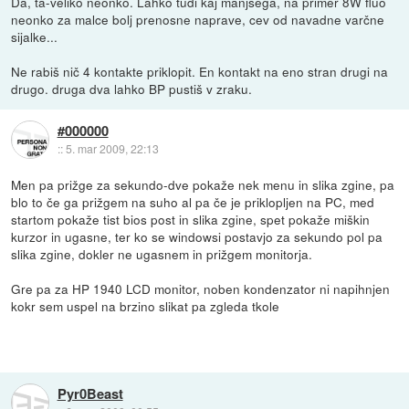
Da, ta-veliko neonko. Lahko tudi kaj manjšega, na primer 8W fluo
neonko za malce bolj prenosne naprave, cev od navadne varčne
sijalke...
Ne rabiš nič 4 kontakte priklopit. En kontakt na eno stran drugi na
drugo. druga dva lahko BP pustiš v zraku.
#000000
::
5. mar 2009, 22:13
Men pa prižge za sekundo-dve pokaže nek menu in slika zgine, pa
blo to če ga prižgem na suho al pa če je priklopljen na PC, med
startom pokaže tist bios post in slika zgine, spet pokaže miškin
kurzor in ugasne, ter ko se windowsi postavjo za sekundo pol pa
slika zgine, dokler ne ugasnem in prižgem monitorja.
Gre pa za HP 1940 LCD monitor, noben kondenzator ni napihnjen
kokr sem uspel na brzino slikat pa zgleda tkole
Pyr0Beast