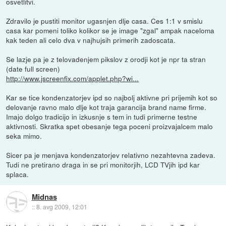
osvetlitvi.
Zdravilo je pustiti monitor ugasnjen dlje casa. Ces 1:1 v smislu
casa kar pomeni toliko kolikor se je image "zgal" ampak naceloma
kak teden ali celo dva v najhujsih primerih zadoscata.
Se lazje pa je z telovadenjem pikslov z orodji kot je npr ta stran
(date full screen)
http://www.jscreenfix.com/applet.php?wi...
Kar se tice kondenzatorjev ipd so najbolj aktivne pri prijemih kot so
delovanje ravno malo dlje kot traja garancija brand name firme.
Imajo dolgo tradicijo in izkusnje s tem in tudi primerne testne
aktivnosti. Skratka spet obesanje tega poceni proizvajalcem malo
seka mimo.
Sicer pa je menjava kondenzatorjev relativno nezahtevna zadeva.
Tudi ne pretirano draga in se pri monitorjih, LCD TVjih ipd kar
splaca.
Midnas
::
8. avg 2009, 12:01