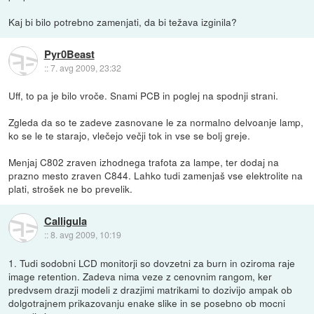
Kaj bi bilo potrebno zamenjati, da bi težava izginila?
Pyr0Beast
::
7. avg 2009, 23:32
Uff, to pa je bilo vroče. Snami PCB in poglej na spodnji strani.
Zgleda da so te zadeve zasnovane le za normalno delvoanje lamp,
ko se le te starajo, vlečejo večji tok in vse se bolj greje.
Menjaj C802 zraven izhodnega trafota za lampe, ter dodaj na
prazno mesto zraven C844. Lahko tudi zamenjaš vse elektrolite na
plati, strošek ne bo prevelik.
Calligula
::
8. avg 2009, 10:19
1. Tudi sodobni LCD monitorji so dovzetni za burn in oziroma raje
image retention. Zadeva nima veze z cenovnim rangom, ker
predvsem drazji modeli z drazjimi matrikami to dozivijo ampak ob
dolgotrajnem prikazovanju enake slike in se posebno ob mocni