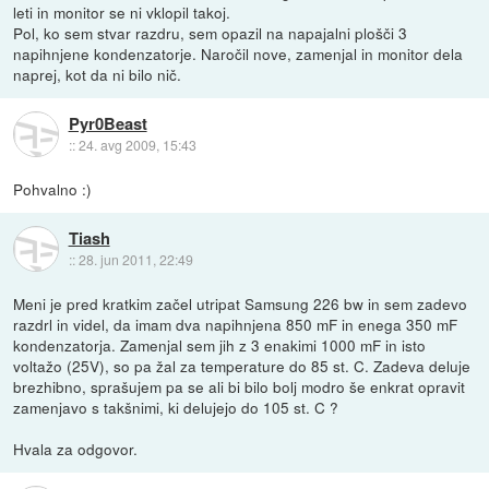
leti in monitor se ni vklopil takoj.
Pol, ko sem stvar razdru, sem opazil na napajalni plošči 3
napihnjene kondenzatorje. Naročil nove, zamenjal in monitor dela
naprej, kot da ni bilo nič.
Pyr0Beast
::
24. avg 2009, 15:43
Pohvalno :)
Tiash
::
28. jun 2011, 22:49
Meni je pred kratkim začel utripat Samsung 226 bw in sem zadevo
razdrl in videl, da imam dva napihnjena 850 mF in enega 350 mF
kondenzatorja. Zamenjal sem jih z 3 enakimi 1000 mF in isto
voltažo (25V), so pa žal za temperature do 85 st. C. Zadeva deluje
brezhibno, sprašujem pa se ali bi bilo bolj modro še enkrat opravit
zamenjavo s takšnimi, ki delujejo do 105 st. C ?
Hvala za odgovor.