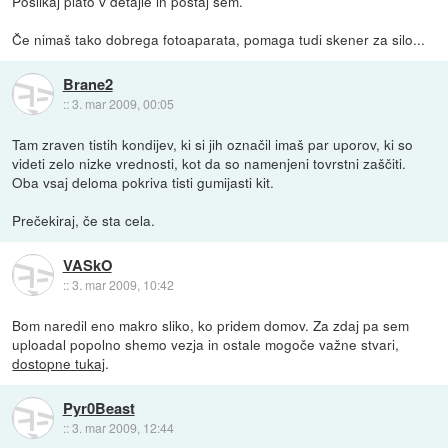
Poslikaj plato v detajle in postaj sem.
Če nimaš tako dobrega fotoaparata, pomaga tudi skener za silo...
Brane2
::
3. mar 2009, 00:05
Tam zraven tistih kondijev, ki si jih označil imaš par uporov, ki so
videti zelo nizke vrednosti, kot da so namenjeni tovrstni zaščiti.
Oba vsaj deloma pokriva tisti gumijasti kit.
Prečekiraj, če sta cela.
VASkO
::
3. mar 2009, 10:42
Bom naredil eno makro sliko, ko pridem domov. Za zdaj pa sem
uploadal popolno shemo vezja in ostale mogoče važne stvari,
dostopne tukaj
.
Pyr0Beast
::
3. mar 2009, 12:44