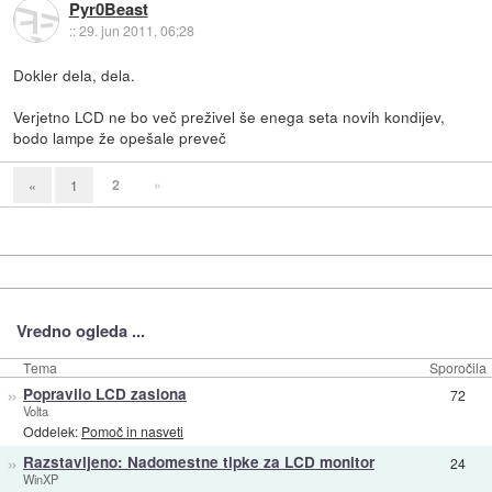
Pyr0Beast
::
29. jun 2011, 06:28
Dokler dela, dela.
Verjetno LCD ne bo več preživel še enega seta novih kondijev,
bodo lampe že opešale preveč
2
»
«
1
Vredno ogleda ...
Tema
Sporočila
»
Popravilo LCD zaslona
72
Volta
Oddelek:
Pomoč in nasveti
»
Razstavljeno: Nadomestne tipke za LCD monitor
24
WinXP