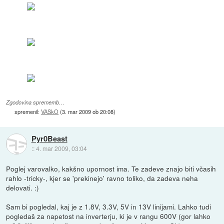
Zgodovina sprememb…
spremenil:
VASkO
(
3. mar 2009 ob 20:08
)
Pyr0Beast
::
4. mar 2009, 03:04
Poglej varovalko, kakšno upornost ima. Te zadeve znajo biti včasih
rahlo -tricky-, kjer se 'prekinejo' ravno toliko, da zadeva neha
delovati. :)
Sam bi pogledal, kaj je z 1.8V, 3.3V, 5V in 13V linijami. Lahko tudi
pogledaš za napetost na inverterju, ki je v rangu 600V (gor lahko