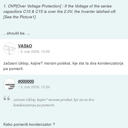
1. OVP[Over Voltage Protection] : If the Voltage of the series
capacitors C10 & C15 is over the 2.0V, the Inverter latched-off.
[See the Picture1]
.. should be. ...
VASkO
::
3. mar 2009, 15:09
začasni izklop, kajne? moram poiskat, kje sta ta dva kondenzatorja
pa pomerit.
#000000
::
3. mar 2009, 15:39
začasni izklop, kajne? moram poiskat, kje sta ta dva
kondenzatorja pa pomerit.
Kako pomeriš kondenzator ?