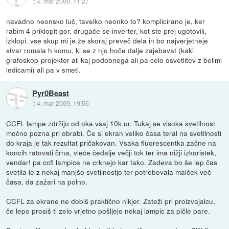
::
4. mar 2009, 11:27
navadno neonsko luč, tavelko neonko to? komplicirano je, ker
rabim 4 priklopit gor, drugače se inverter, kot ste prej ugotovili,
izklopi. vse skup mi je že skoraj preveč dela in bo najverjetneje
stvar romala h komu, ki se z njo hoče dalje zajebavat (kaki
grafoskop-projektor ali kaj podobnega ali pa celo osvetlitev z belimi
ledicami) ali pa v smeti.
Pyr0Beast
::
4. mar 2009, 19:56
CCFL lampe zdržijo od oka vsaj 10k ur. Tukaj se visoka svetilnost
močno pozna pri obrabi. Če si ekran veliko časa teral na svetilnosti
do kraja je tak rezultat pričakovan. Vsaka fluorescentka začne na
koncih ratovati črna, vleče čedalje večji tok ter ima nižji izkoristek,
vendar! pa ccfl lampice ne crknejo kar tako. Zadeva bo še lep čas
svetila le z nekaj manjšo svetilnostjo ter potrebovala malček več
časa, da zažari na polno.
CCFL za ekrane ne dobiš praktično nikjer. Zateži pri proizvajalcu,
če lepo prosiš ti zelo vrjetno pošljejo nekaj lampic za pičle pare.