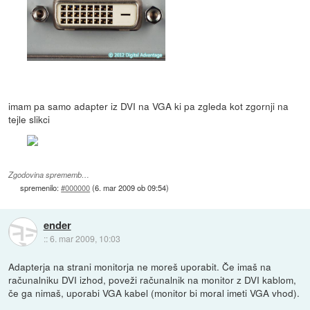
imam pa samo adapter iz DVI na VGA ki pa zgleda kot zgornji na
tejle slikci
Zgodovina sprememb…
spremenilo:
#000000
(
6. mar 2009 ob 09:54
)
ender
::
6. mar 2009, 10:03
Adapterja na strani monitorja ne moreš uporabit. Če imaš na
računalniku DVI izhod, poveži računalnik na monitor z DVI kablom,
če ga nimaš, uporabi VGA kabel (monitor bi moral imeti VGA vhod).