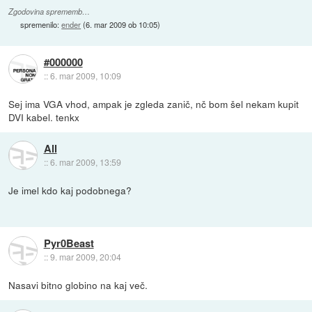
Zgodovina sprememb…
spremenilo:
ender
(
6. mar 2009 ob 10:05
)
#000000
::
6. mar 2009, 10:09
Sej ima VGA vhod, ampak je zgleda zanič, nč bom šel nekam kupit
DVI kabel. tenkx
All
::
6. mar 2009, 13:59
Je imel kdo kaj podobnega?
Pyr0Beast
::
9. mar 2009, 20:04
Nasavi bitno globino na kaj več.