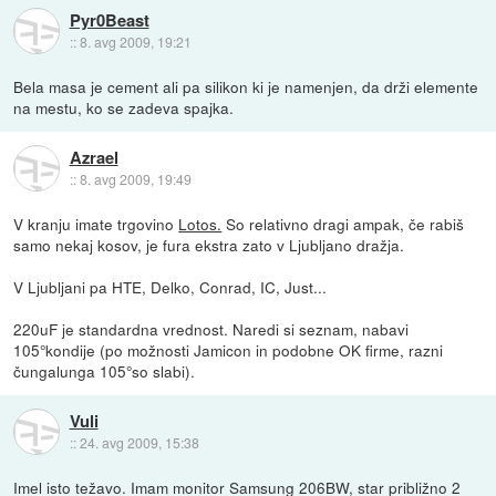
Pyr0Beast
::
8. avg 2009, 19:21
Bela masa je cement ali pa silikon ki je namenjen, da drži elemente
na mestu, ko se zadeva spajka.
Azrael
::
8. avg 2009, 19:49
V kranju imate trgovino
Lotos.
So relativno dragi ampak, če rabiš
samo nekaj kosov, je fura ekstra zato v Ljubljano dražja.
V Ljubljani pa HTE, Delko, Conrad, IC, Just...
220uF je standardna vrednost. Naredi si seznam, nabavi
105°kondije (po možnosti Jamicon in podobne OK firme, razni
čungalunga 105°so slabi).
Vuli
::
24. avg 2009, 15:38
Imel isto težavo. Imam monitor Samsung 206BW, star približno 2