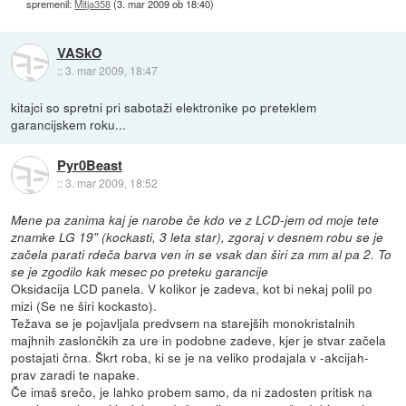
spremenil:
Mitja358
(
3. mar 2009 ob 18:40
)
VASkO
::
3. mar 2009, 18:47
kitajci so spretni pri sabotaži elektronike po preteklem
garancijskem roku...
Pyr0Beast
::
3. mar 2009, 18:52
Mene pa zanima kaj je narobe če kdo ve z LCD-jem od moje tete
znamke LG 19" (kockasti, 3 leta star), zgoraj v desnem robu se je
začela parati rdeča barva ven in se vsak dan širi za mm al pa 2. To
se je zgodilo kak mesec po preteku garancije
Oksidacija LCD panela. V kolikor je zadeva, kot bi nekaj polil po
mizi (Se ne širi kockasto).
Težava se je pojavljala predvsem na starejših monokristalnih
majhnih zaslončkih za ure in podobne zadeve, kjer je stvar začela
postajati črna. Škrt roba, ki se je na veliko prodajala v -akcijah-
prav zaradi te napake.
Če imaš srečo, je lahko probem samo, da ni zadosten pritisk na