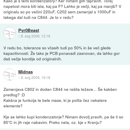
Kako je s temi kondenzatorji? Ker nimam glih tapravih. Torej
napetost mora biti ista, kaj pa F? Lahko je večji, kaj pa manjši? V
originalu so po večini 220uF, C202 sem zamenjal s 1000uF in
takega dal tudi na C844. Je to v redu?
Pyr0Beast
::
8. avg 2009, 12:18
V redu bo, tolerance so včasih tudi po 50% in še več glede
kapacitivnosti. Že tako je PCB ponavadi zasnovan, da lahko gor
daš večje kondije od originalnih.
Midnas
::
8. avg 2009, 19:18
Zamenjava C802 in dodan C844 ne rešita težave... Še kakšen
predlog? :D
Kakšna je funkcija te bele mase, ki je polita čez nekatere
elemente?
Kje se lahko kupi kondenzatorje? Nimam dovolj pravih, pa še ti so
85°C in jih raje nabavim. Preko neta, oz. kje v Kranju?