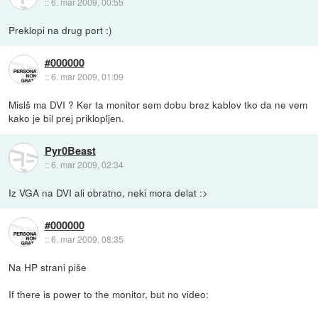
::
6. mar 2009, 00:55
Preklopi na drug port :)
#000000
::
6. mar 2009, 01:09
Mislš ma DVI ? Ker ta monitor sem dobu brez kablov tko da ne vem
kako je bil prej priklopljen.
Pyr0Beast
::
6. mar 2009, 02:34
Iz VGA na DVI ali obratno, neki mora delat :>
#000000
::
6. mar 2009, 08:35
Na HP strani piše
If there is power to the monitor, but no video: