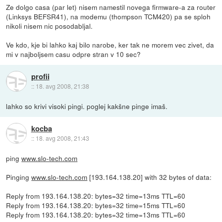
Ze dolgo casa (par let) nisem namestil novega firmware-a za router
(Linksys BEFSR41), na modemu (thompson TCM420) pa se sploh
nikoli nisem nic posodabljal.
Ve kdo, kje bi lahko kaj bilo narobe, ker tak ne morem vec zivet, da
mi v najboljsem casu odpre stran v 10 sec?
profii
::
18. avg 2008, 21:38
lahko so krivi visoki pingi. poglej kakšne pinge imaš.
kocba
::
18. avg 2008, 21:43
ping
www.slo-tech.com
Pinging
www.slo-tech.com
[193.164.138.20] with 32 bytes of data:
Reply from 193.164.138.20: bytes=32 time=13ms TTL=60
Reply from 193.164.138.20: bytes=32 time=15ms TTL=60
Reply from 193.164.138.20: bytes=32 time=13ms TTL=60