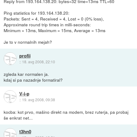
Reply from 193.164.138.20: bytes=32 time=13ms TTL=60
Ping statistics for 193.164.138.20:
Packets: Sent = 4, Received = 4, Lost = 0 (0% loss),
Approximate round trip times in milli-seconds:
Minimum = 13ms, Maximum = 15ms, Average = 13ms
Je to v normalnih mejah?
profii
::
18. avg 2008, 22:10
zgleda kar normalen ja.
kdaj si pa nazadnje formatiral?
V-i-p
::
19. avg 2008, 09:38
kocba: kot prvo, mašino direkt na modem, brez ruterja, pa probaj
še enkrat net...
t3hn0