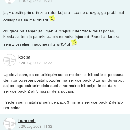
::
19. avg 2008, 10:21
ja, v dostih primerih zna ruter kej srat...ce ne druzga, ga probi mal
odklopt da se mal ohladi
drugace pa zamenjat...men je prejsni ruter zacel delat pocas,
kmalu za tem je pa crknu...bla so neka jajca od Planet-a, katera
sem z veseljem nadomestil z wrt54gl
kocba
::
20. avg 2008, 13:33
Ugotovil sem, da ce priklopim samo modem je hitrost isto pocasna.
Sem pa posebaj postal pozoren na service pack 3 za windows xp,
saj ce tega ostranim dela spet z normalno hitrostjo. In ce dam
service pack 2 ali 3 nazaj, dela pocasi.
Preden sem instaliral service pack 3, mi je s service pack 2 delalo
normalno.
buneech
::
20. avg 2008, 14:32