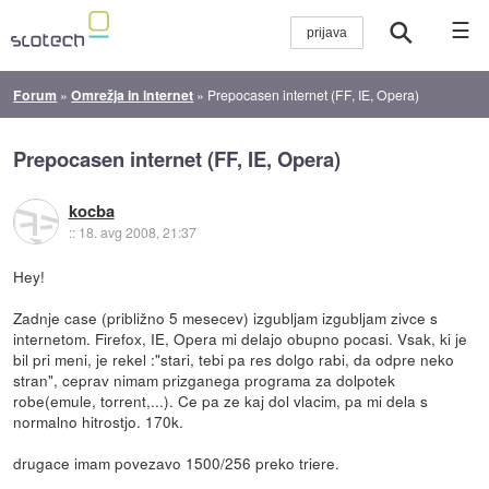
☰
Forum
»
Omrežja in internet
»
Prepocasen internet (FF, IE, Opera)
Prepocasen internet (FF, IE, Opera)
kocba
::
18. avg 2008, 21:37
Hey!
Zadnje case (približno 5 mesecev) izgubljam izgubljam zivce s
internetom. Firefox, IE, Opera mi delajo obupno pocasi. Vsak, ki je
bil pri meni, je rekel :"stari, tebi pa res dolgo rabi, da odpre neko
stran", ceprav nimam prizganega programa za dolpotek
robe(emule, torrent,...). Ce pa ze kaj dol vlacim, pa mi dela s
normalno hitrostjo. 170k.
drugace imam povezavo 1500/256 preko triere.