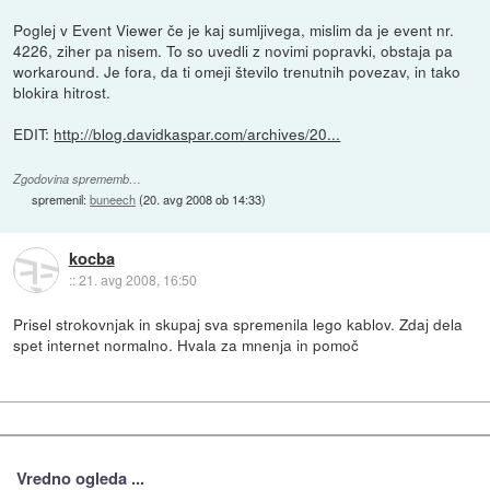
Poglej v Event Viewer če je kaj sumljivega, mislim da je event nr.
4226, ziher pa nisem. To so uvedli z novimi popravki, obstaja pa
workaround. Je fora, da ti omeji število trenutnih povezav, in tako
blokira hitrost.
EDIT:
http://blog.davidkaspar.com/archives/20...
Zgodovina sprememb…
spremenil:
buneech
(
20. avg 2008 ob 14:33
)
kocba
::
21. avg 2008, 16:50
Prisel strokovnjak in skupaj sva spremenila lego kablov. Zdaj dela
spet internet normalno. Hvala za mnenja in pomoč
Vredno ogleda ...