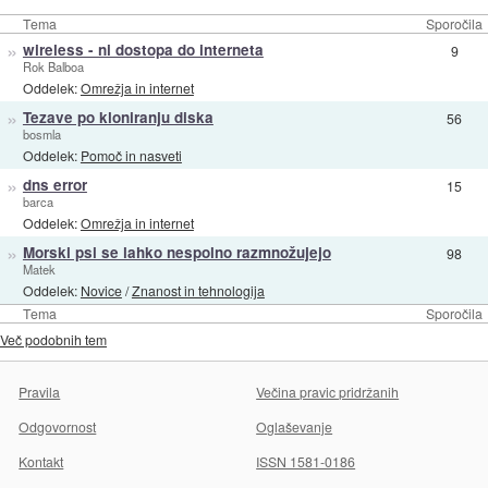
Tema
Sporočila
»
wireless - ni dostopa do interneta
9
Rok Balboa
Oddelek:
Omrežja in internet
»
Tezave po kloniranju diska
56
bosmla
Oddelek:
Pomoč in nasveti
»
dns error
15
barca
Oddelek:
Omrežja in internet
»
Morski psi se lahko nespolno razmnožujejo
98
Matek
Oddelek:
Novice
/
Znanost in tehnologija
Tema
Sporočila
Več podobnih tem
Pravila
Večina pravic pridržanih
Odgovornost
Oglaševanje
Kontakt
ISSN 1581-0186