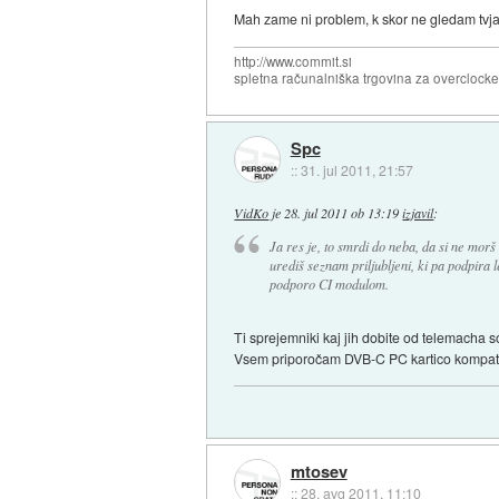
Mah zame ni problem, k skor ne gledam tvja. 
http://www.commit.si
spletna računalniška trgovina za overclock
Spc
::
31. jul 2011, 21:57
VidKo
je
28. jul 2011 ob 13:19
izjavil
:
Ja res je, to smrdi do neba, da si ne mor
urediš seznam priljubljeni, ki pa podpira l
podporo CI modulom.
Ti sprejemniki kaj jih dobite od telemacha so
Vsem priporočam DVB-C PC kartico kompati
mtosev
::
28. avg 2011, 11:10