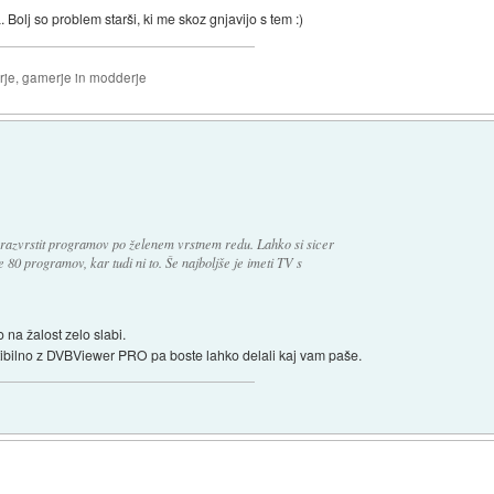
Bolj so problem starši, ki me skoz gnjavijo s tem :)
erje, gamerje in modderje
š razvrstit programov po želenem vrstnem redu. Lahko si sicer
e 80 programov, kar tudi ni to. Še najboljše je imeti TV s
 na žalost zelo slabi.
bilno z DVBViewer PRO pa boste lahko delali kaj vam paše.