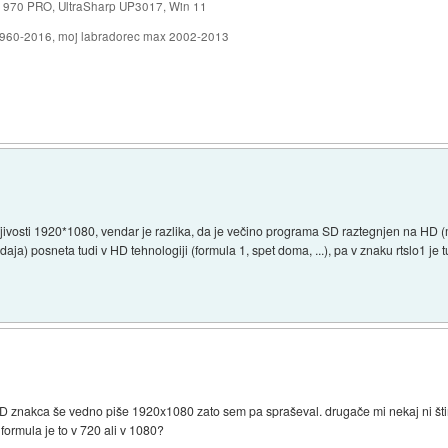
 970 PRO, UltraSharp UP3017, Win 11
1960-2016, moj labradorec max 2002-2013
ivosti 1920*1080, vendar je razlika, da je večino programa SD raztegnjen na HD (m
aja) posneta tudi v HD tehnologiji (formula 1, spet doma, ...), pa v znaku rtslo1 je
HD znakca še vedno piše 1920x1080 zato sem pa spraševal. drugače mi nekaj ni štim
formula je to v 720 ali v 1080?