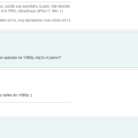
30, 32GB 4x8 3600Mhz G.skill, CM H500M,
 970 PRO, UltraSharp UP3017, Win 11
1960-2016, moj labradorec max 2002-2013
e upscala na 1080p, kaj tu ni jasno?
o ralike do 1080p :)