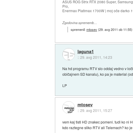
ASUS ROG Strix RTX 2080 Super, Samsung
Pro,
Enermax Platimax 1700W | moj oče darko 
Zgodovina sprememb…
spremenil:
mtosev
(
29. avg 2011 ob 11:55
)
laguna1
::
29. avg 2011, 14:23
Na hd programu RTV slo oddaj vedno v ločlj
običajnem SD kanalu), ko pa je material (odd
LP
mtosev
::
29. avg 2011, 15:27
vem kaj tisti HD znakec pomeni. tudi ko ni 
kdo raztegne sliko RTV ali Telemach? ko je 