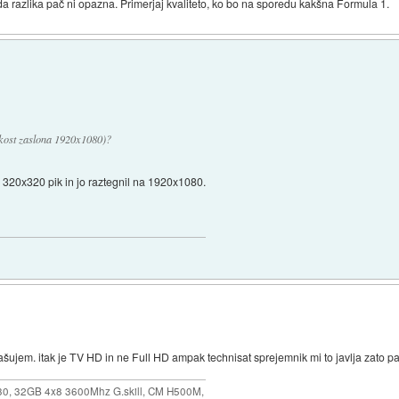
razlika pač ni opazna. Primerjaj kvaliteto, ko bo na sporedu kakšna Formula 1.
ikost zaslona 1920x1080)?
ma 320x320 pik in jo raztegnil na 1920x1080.
ašujem. itak je TV HD in ne Full HD ampak technisat sprejemnik mi to javlja zato 
30, 32GB 4x8 3600Mhz G.skill, CM H500M,