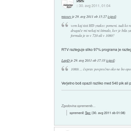
::
30. avg 2011, 01:04
mtosev
je
29. avg 2011 ob 15:27
izjavil
:
vem kaj tisti HD znakec pomeni. tudi ko 
drugače mi nekaj ni štimalo, ker je bila 
formula je to v 720 ali v 1080?
RTV razteguje sliko 97% programa je razte
LapD
je
29. avg 2011 ob 17:33
izjavil
:
1080i ... čeprav povprečno oko ne bo opoz
Verjetno boš opazil razliko med 540 pik ali p
Zgodovina sprememb…
spremenil:
Spc
(
30. avg 2011 ob 01:08
)