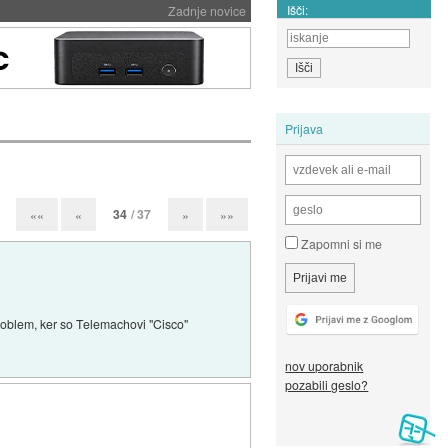
Išči:
Zadnje novice
Prijava
34
/ 37
««
«
»
»»
Zapomni si me
 problem, ker so Telemachovi "Cisco"
nov uporabnik
pozabili geslo?