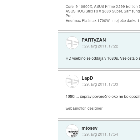
Core i9 10900X, ASUS Prime X299 Edition 
ASUS ROG Strix RTX 2080 Super, Samsung
Pro,
Enermax Platimax 1700W | moj oče darko 
PARTyZAN
::
29. avg 2011, 17:22
HD vsebino se oddaja v 1080p. Vse ostalo s
LapD
::
29. avg 2011, 17:33
1080i ... čeprav povprečno oko ne bo opozil
web&motion designer
mtosev
::
29. avg 2011, 17:54