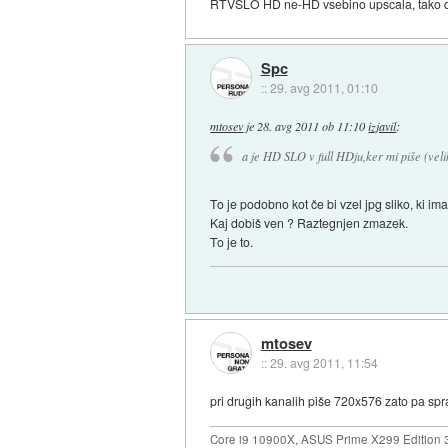
RTVSLO HD ne-HD vsebino upscala, tako da 
Spc
::
29. avg 2011, 01:10
mtosev
je
28. avg 2011 ob 11:10
izjavil
:
a je HD SLO v full HDju,ker mi piše (vel
To je podobno kot če bi vzel jpg sliko, ki i
Kaj dobiš ven ? Raztegnjen zmazek.
To je to.
mtosev
::
29. avg 2011, 11:54
pri drugih kanalih piše 720x576 zato pa spr
Core i9 10900X, ASUS Prime X299 Edition 