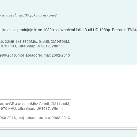
se upscala na 1080p, kaj tu ni jasno?
 kateri se prodajajo in so 1080p so označeni full HD ali HD 1080p. Preostali TVji
30, 32GB 4x8 3600Mhz G.skill, CM H500M,
 970 PRO, UltraSharp UP3017, Win 11
1960-2016, moj labradorec max 2002-2013
30, 32GB 4x8 3600Mhz G.skill, CM H500M,
 970 PRO, UltraSharp UP3017, Win 11
1960-2016, moj labradorec max 2002-2013