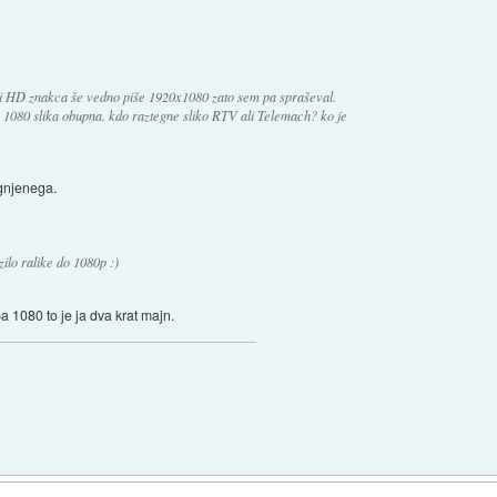
ni HD znakca še vedno piše 1920x1080 zato sem pa spraševal.
za 1080 slika obupna. kdo raztegne sliko RTV ali Telemach? ko je
gnjenega.
ilo ralike do 1080p :)
a 1080 to je ja dva krat majn.