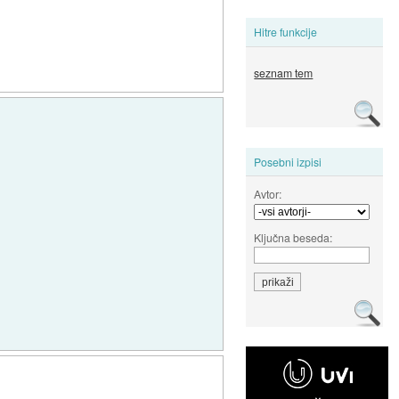
Hitre funkcije
seznam tem
Posebni izpisi
Avtor:
Ključna beseda: