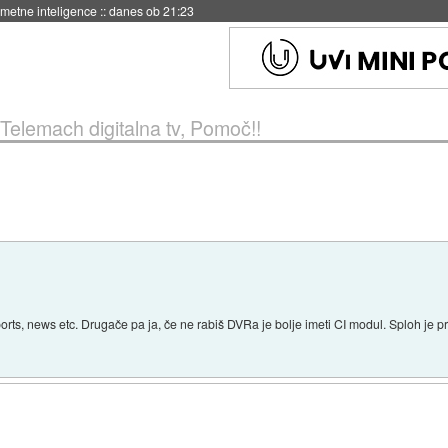
 umetne inteligence
::
danes ob 21:23
Telemach digitalna tv, Pomoč!!
sports, news etc. Drugače pa ja, če ne rabiš DVRa je bolje imeti CI modul. Sploh je