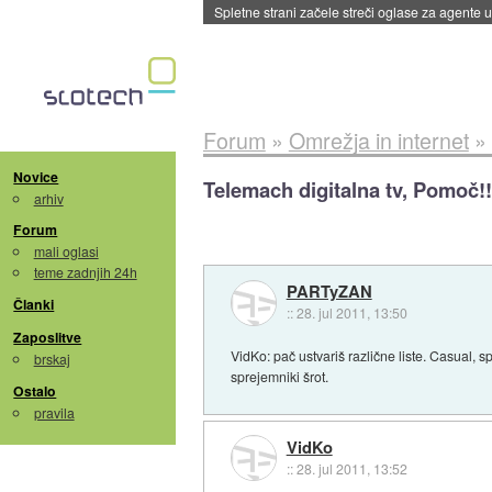
Spletne strani začele streči oglase za agente
Forum
»
Omrežja in internet
»
Novice
Telemach digitalna tv, Pomoč!!
arhiv
Forum
mali oglasi
teme zadnjih 24h
PARTyZAN
Članki
::
28. jul 2011, 13:50
Zaposlitve
VidKo: pač ustvariš različne liste. Casual, 
brskaj
sprejemniki šrot.
Ostalo
pravila
VidKo
::
28. jul 2011, 13:52