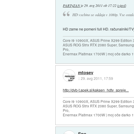
PARTyZAN
je
29. avg 2011 ob 17:22
izjavil
:
HD vsebino se oddaja v 1080p. Vse ostalo 
HD zame ne pomeni full HD. računalniki/TVji
Core i9 10900X, ASUS Prime X299 Edition 
ASUS ROG Strix RTX 2080 Super, Samsung
Pro,
Enermax Platimax 1700W | moj oče darko 
mtosev
::
29. avg 2011, 17:59
http://dvb-t.apek.si/kaksen_hdtv_spreje...
Core i9 10900X, ASUS Prime X299 Edition 
ASUS ROG Strix RTX 2080 Super, Samsung
Pro,
Enermax Platimax 1700W | moj oče darko 
Spc