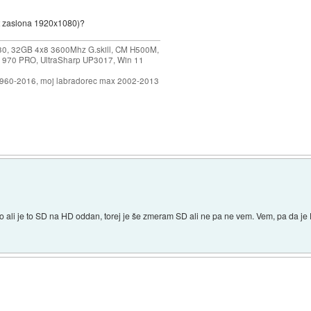
ost zaslona 1920x1080)?
30, 32GB 4x8 3600Mhz G.skill, CM H500M,
 970 PRO, UltraSharp UP3017, Win 11
1960-2016, moj labradorec max 2002-2013
 ali je to SD na HD oddan, torej je še zmeram SD ali ne pa ne vem. Vem, pa da je H