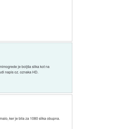
imogrede je boljša slika kot na
 tudi napis oz. oznaka HD.
alo, ker je bila za 1080 slika obupna.