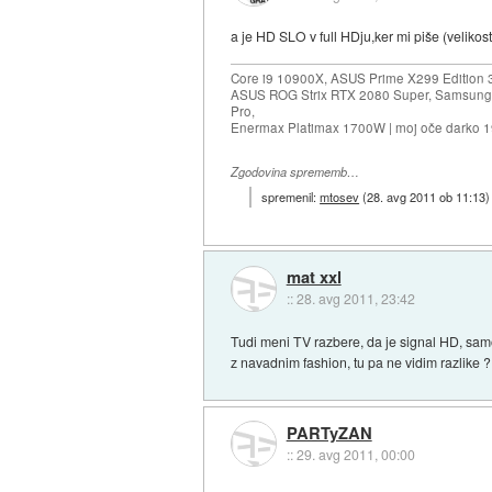
a je HD SLO v full HDju,ker mi piše (velik
Core i9 10900X, ASUS Prime X299 Edition 
ASUS ROG Strix RTX 2080 Super, Samsung
Pro,
Enermax Platimax 1700W | moj oče darko 
Zgodovina sprememb…
spremenil:
mtosev
(
28. avg 2011 ob 11:13
)
mat xxl
::
28. avg 2011, 23:42
Tudi meni TV razbere, da je signal HD, samo
z navadnim fashion, tu pa ne vidim razlike ?
PARTyZAN
::
29. avg 2011, 00:00