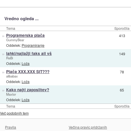
Vredno ogleda ...
Tema
Sporočila
»
Programerska plača
413
GummyBear
Oddelek:
Programiranje
»
lahki/najlažji faks ali vš
149
ReBi
Oddelek:
Loža
»
Plača XXX.XXX SIT???
78
alibabax
Oddelek:
Loža
»
Kako najti zaposlitev?
65
Maxtor
Oddelek:
Loža
Tema
Sporočila
Več podobnih tem
Pravila
Večina pravic pridržanih