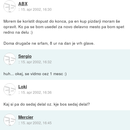
ABX
::
15. apr 2002, 16:30
Morem še koristit dopust do konca, pa en kup pizdarji moram še
opravit. Ko pa se bom usedel za novo delavno mesto pa bom spet
redno na delu :)
Doma drugače ne srfam, 8 ur na dan je vrh glave.
Sergio
::
15. apr 2002, 16:32
huh... okej, se vidmo cez 1 mesc :)
Loki
::
15. apr 2002, 16:36
Kaj si pa do sedaj delal oz. kje bos sedaj delal?
Mercier
::
15. apr 2002, 16:45