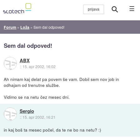
☰
Forum
»
Loža
»
Sem dal odpoved!
Sem dal odpoved!
ABX
::
15. apr 2002, 16:02
Ah nimam kaj delat pa povem še vam. Dobil sem nov job in
odhajam od trenutne službe.
Vidimo se na netu čez mesec dni.
Sergio
::
15. apr 2002, 16:21
in kaj boš ta mesec počel, da te ne bo na netu? :)