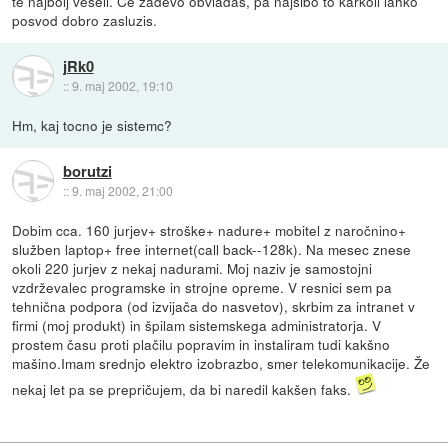
te najbolj veseli. Ce zadevo obvladas, pa najsibo to karkoli lahko
posvod dobro zasluzis.
jRk0
::
9. maj 2002, 19:10
Hm, kaj tocno je sistemc?
borutzi
::
9. maj 2002, 21:00
Dobim cca. 160 jurjev+ stroške+ nadure+ mobitel z naročnino+
služben laptop+ free internet(call back--128k). Na mesec znese
okoli 220 jurjev z nekaj nadurami. Moj naziv je samostojni
vzdrževalec programske in strojne opreme. V resnici sem pa
tehnična podpora (od izvijača do nasvetov), skrbim za intranet v
firmi (moj produkt) in špilam sistemskega administratorja. V
prostem času proti plačilu popravim in instaliram tudi kakšno
mašino.Imam srednjo elektro izobrazbo, smer telekomunikacije. Že
nekaj let pa se prepričujem, da bi naredil kakšen faks.