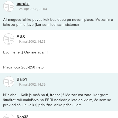
borutzi
::
25. apr 2002, 22:03
Ali mogoce lahko poves kok bos dobu po novem place. Me zanima
tako za primerjavo (ker sem tudi sam sistemc)
ABX
::
9. maj 2002, 14:33
Evo mene :) On-line again!
Plača: cca 200-250 neto
Bajo1
::
9. maj 2002, 14:39
Ni slabo... Kolk je maš pa ti, francelj? Me zanima zato, ker grem
študirat računalništvo na FERI naslednje leto da vidim, če sem se
prav odloču in kolk $ približno lahko pričakujem.
Neo32