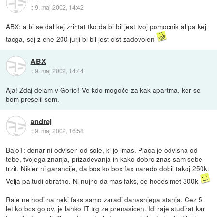
::
9. maj 2002, 14:42
ABX: a bi se dal kej zrihtat tko da bi bil jest tvoj pomocnik al pa kej
tacga, sej z ene 200 jurji bi bil jest cist zadovolen
ABX
::
9. maj 2002, 14:44
Aja! Zdaj delam v Gorici! Ve kdo mogoče za kak apartma, ker se
bom preselil sem.
andrej
::
9. maj 2002, 16:58
Bajo1: denar ni odvisen od sole, ki jo imas. Placa je odvisna od
tebe, tvojega znanja, prizadevanja in kako dobro znas sam sebe
trzit. Nikjer ni garancije, da bos ko box fax naredo dobil takoj 250k.
Velja pa tudi obratno. Ni nujno da mas faks, ce hoces met 300k
Raje ne hodi na neki faks samo zaradi danasnjega stanja. Cez 5
let ko bos gotov, je lahko IT trg ze prenasicen. Idi raje studirat kar