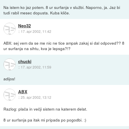
Na istem ko jaz potem. 8 ur surfanja v službi. Naporno, ja. Jaz bi
tudi rabil mesec dopusta. Kuba kliče.
Neo32
::
17. apr 2002, 11:42
ABX: sej vem da se me nic ne tice ampak zakaj si dal odpoved?? 8
ur surfanja na sihtu, kva je lepsga?!?
chucki
::
17. apr 2002, 11:59
adijos!
ABX
::
25. apr 2002, 13:12
Razlog: plača in večji sistem na katerem delat.
8 ur surfanja pa itak mi pripada po pogodbi. :)