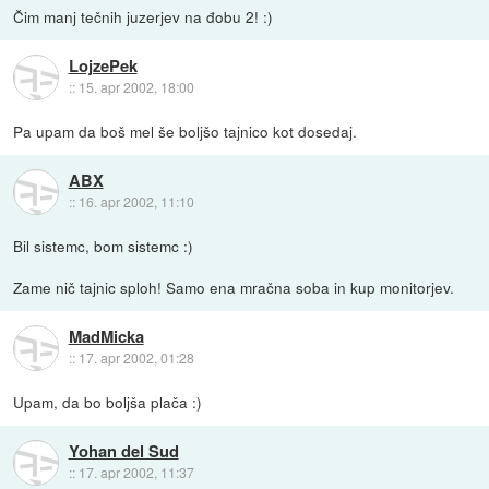
Čim manj tečnih juzerjev na đobu 2! :)
LojzePek
::
15. apr 2002, 18:00
Pa upam da boš mel še boljšo tajnico kot dosedaj.
ABX
::
16. apr 2002, 11:10
Bil sistemc, bom sistemc :)
Zame nič tajnic sploh! Samo ena mračna soba in kup monitorjev.
MadMicka
::
17. apr 2002, 01:28
Upam, da bo boljša plača :)
Yohan del Sud
::
17. apr 2002, 11:37