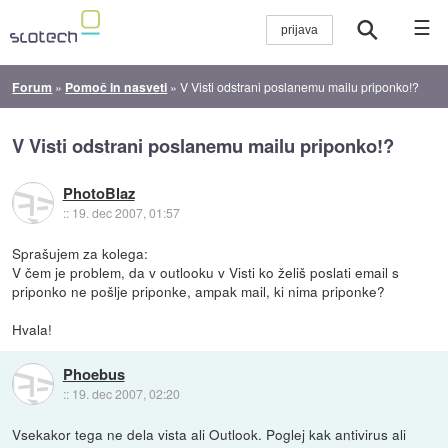
☰
Forum
»
Pomoč in nasveti
»
V Visti odstrani poslanemu mailu priponko!?
V Visti odstrani poslanemu mailu priponko!?
PhotoBlaz
::
19. dec 2007, 01:57
Sprašujem za kolega:
V čem je problem, da v outlooku v Visti ko želiš poslati email s
priponko ne pošlje priponke, ampak mail, ki nima priponke?
Hvala!
Phoebus
::
19. dec 2007, 02:20
Vsekakor tega ne dela vista ali Outlook. Poglej kak antivirus ali