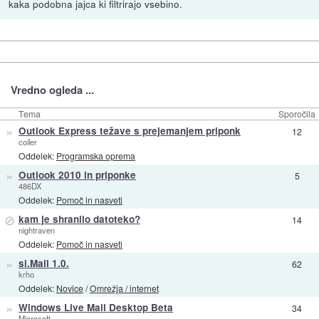
kaka podobna jajca ki filtrirajo vsebino.
Vredno ogleda ...
Tema
Sporočila
»
Outlook Express težave s prejemanjem priponk
12
coiler
Oddelek:
Programska oprema
»
Outlook 2010 in priponke
5
486DX
Oddelek:
Pomoč in nasveti
⊘
kam je shranilo datoteko?
14
nightraven
Oddelek:
Pomoč in nasveti
»
si.Mail 1.0.
62
krho
Oddelek:
Novice
/
Omrežja / internet
»
Windows Live Mail Desktop Beta
34
Microsoft