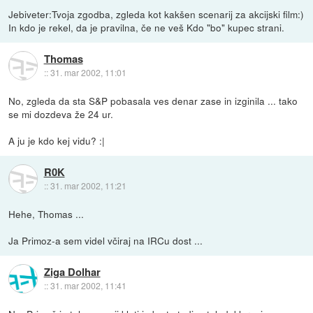
Jebiveter:Tvoja zgodba, zgleda kot kakšen scenarij za akcijski film:)
In kdo je rekel, da je pravilna, če ne veš Kdo "bo" kupec strani.
Thomas
::
31. mar 2002, 11:01
No, zgleda da sta S&P pobasala ves denar zase in izginila ... tako
se mi dozdeva že 24 ur.
A ju je kdo kej vidu? :|
R0K
::
31. mar 2002, 11:21
Hehe, Thomas ...
Ja Primoz-a sem videl včiraj na IRCu dost ...
Ziga Dolhar
::
31. mar 2002, 11:41