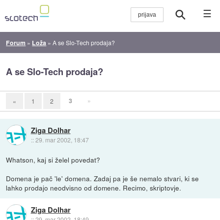
☰
Forum
»
Loža
»
A se Slo-Tech prodaja?
A se Slo-Tech prodaja?
3
»
«
1
2
Ziga Dolhar
::
29. mar 2002, 18:47
Whatson, kaj si želel povedat?
Domena je pač 'le' domena. Zadaj pa je še nemalo stvari, ki se
lahko prodajo neodvisno od domene. Recimo, skriptovje.
Ziga Dolhar
::
29. mar 2002, 18:49