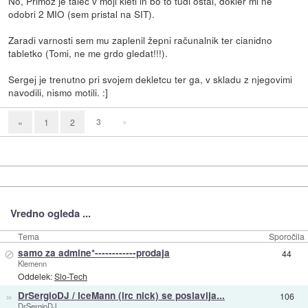
No, Primož je talec v moji kleti in bo to tudi ostal, dokler mi ne
odobri 2 MIO (sem pristal na SIT).
Zaradi varnosti sem mu zaplenil žepni računalnik ter cianidno
tabletko (Tomi, ne me grdo gledat!!!).
Sergej je trenutno pri svojem dekletcu ter ga, v skladu z njegovimi
navodili, nismo motili. :]
3
»
«
1
2
Vredno ogleda ...
Tema
Sporočila
⊘
samo za admine*------------prodaja
44
Klemenn
Oddelek:
Slo-Tech
»
DrSergioDJ / IceMann (irc nick) se poslavlja...
106
DrSergioDJ