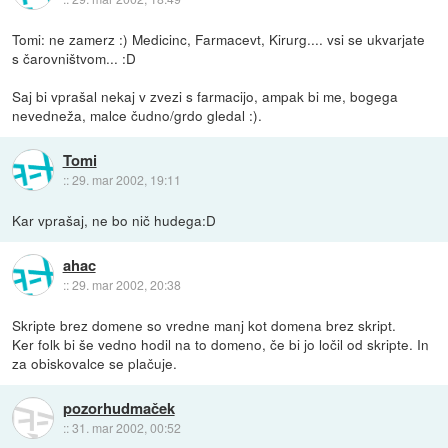
Tomi: ne zamerz :) Medicinc, Farmacevt, Kirurg.... vsi se ukvarjate
s čarovništvom... :D
Saj bi vprašal nekaj v zvezi s farmacijo, ampak bi me, bogega
nevedneža, malce čudno/grdo gledal :).
Tomi
::
29. mar 2002, 19:11
Kar vprašaj, ne bo nič hudega:D
ahac
::
29. mar 2002, 20:38
Skripte brez domene so vredne manj kot domena brez skript.
Ker folk bi še vedno hodil na to domeno, če bi jo ločil od skripte. In
za obiskovalce se plačuje.
pozorhudmaček
::
31. mar 2002, 00:52