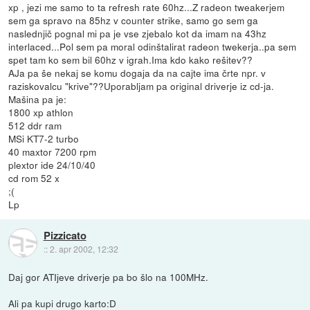
xp , jezi me samo to ta refresh rate 60hz...Z radeon tweakerjem
sem ga spravo na 85hz v counter strike, samo go sem ga
naslednjič pognal mi pa je vse zjebalo kot da imam na 43hz
interlaced...Pol sem pa moral odinštalirat radeon twekerja..pa sem
spet tam ko sem bil 60hz v igrah.Ima kdo kako rešitev??
AJa pa še nekaj se komu dogaja da na cajte ima črte npr. v
raziskovalcu "krive"??Uporabljam pa original driverje iz cd-ja.
Mašina pa je:
1800 xp athlon
512 ddr ram
MSi KT7-2 turbo
40 maxtor 7200 rpm
plextor ide 24/10/40
cd rom 52 x
;(
Lp
Pizzicato
::
2. apr 2002, 12:32
Daj gor ATIjeve driverje pa bo šlo na 100MHz.
Ali pa kupi drugo karto:D