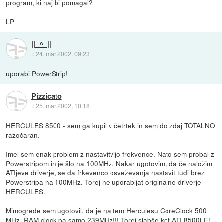
program, ki naj bi pomagal?
LP
||_^_||
::
24. mar 2002, 09:23
uporabi PowerStrip!
Pizzicato
::
25. mar 2002, 10:18
HERCULES 8500 - sem ga kupil v četrtek in sem do zdaj TOTALNO
razočaran.
Imel sem enak problem z nastavitvijo frekvence. Nato sem probal z
Powerstripom in je šlo na 100MHz. Nakar ugotovim, da če naložim
ATIjeve driverje, se da frkevenco osveževanja nastavit tudi brez
Powerstripa na 100MHz. Torej ne uporabljat originalne driverje
HERCULES.
Mimogrede sem ugotovil, da je na tem Herculesu CoreClock 500
MHz, RAM clock pa samo 239MHz!!! Torej slabše kot ATI 8500LE!