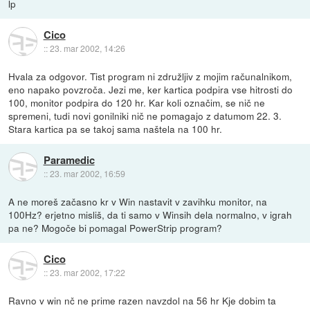
lp
Cico
::
23. mar 2002, 14:26
Hvala za odgovor. Tist program ni združljiv z mojim računalnikom,
eno napako povzroča. Jezi me, ker kartica podpira vse hitrosti do
100, monitor podpira do 120 hr. Kar koli označim, se nič ne
spremeni, tudi novi gonilniki nič ne pomagajo z datumom 22. 3.
Stara kartica pa se takoj sama naštela na 100 hr.
Paramedic
::
23. mar 2002, 16:59
A ne moreš začasno kr v Win nastavit v zavihku monitor, na
100Hz? erjetno misliš, da ti samo v Winsih dela normalno, v igrah
pa ne? Mogoče bi pomagal PowerStrip program?
Cico
::
23. mar 2002, 17:22
Ravno v win nč ne prime razen navzdol na 56 hr Kje dobim ta