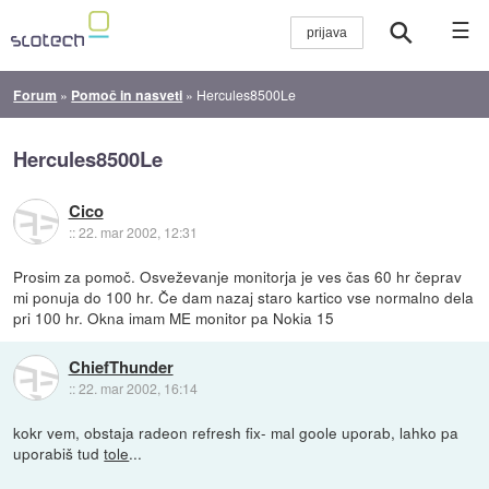
☰
Forum
»
Pomoč in nasveti
»
Hercules8500Le
Hercules8500Le
Cico
::
22. mar 2002, 12:31
Prosim za pomoč. Osveževanje monitorja je ves čas 60 hr čeprav
mi ponuja do 100 hr. Če dam nazaj staro kartico vse normalno dela
pri 100 hr. Okna imam ME monitor pa Nokia 15
ChiefThunder
::
22. mar 2002, 16:14
kokr vem, obstaja radeon refresh fix- mal goole uporab, lahko pa
uporabiš tud
tole
...