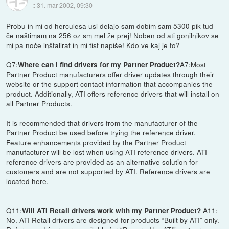
::
31. mar 2002, 09:30
Probu in mi od herculesa usi delajo sam dobim sam 5300 pik tud
če naštimam na 256 oz sm mel že prej! Noben od ati gonilnikov se
mi pa noče inštalirat in mi tist napiše! Kdo ve kaj je to?
Q7:
A7:Most
Where can I find drivers for my Partner Product?
Partner Product manufacturers offer driver updates through their
website or the support contact information that accompanies the
product. Additionally, ATI offers reference drivers that will install on
all Partner Products.
It is recommended that drivers from the manufacturer of the
Partner Product be used before trying the reference driver.
Feature enhancements provided by the Partner Product
manufacturer will be lost when using ATI reference drivers. ATI
reference drivers are provided as an alternative solution for
customers and are not supported by ATI. Reference drivers are
located here.
Q11:
A11:
Will ATI Retail drivers work with my Partner Product?
No. ATI Retail drivers are designed for products “Built by ATI” only.