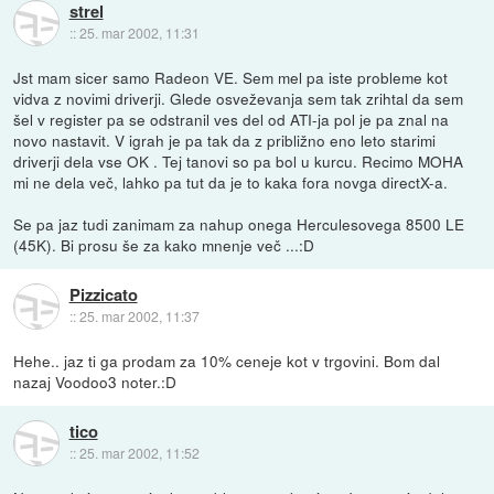
strel
::
25. mar 2002, 11:31
Jst mam sicer samo Radeon VE. Sem mel pa iste probleme kot
vidva z novimi driverji. Glede osveževanja sem tak zrihtal da sem
šel v register pa se odstranil ves del od ATI-ja pol je pa znal na
novo nastavit. V igrah je pa tak da z približno eno leto starimi
driverji dela vse OK . Tej tanovi so pa bol u kurcu. Recimo MOHA
mi ne dela več, lahko pa tut da je to kaka fora novga directX-a.
Se pa jaz tudi zanimam za nahup onega Herculesovega 8500 LE
(45K). Bi prosu še za kako mnenje več ...:D
Pizzicato
::
25. mar 2002, 11:37
Hehe.. jaz ti ga prodam za 10% ceneje kot v trgovini. Bom dal
nazaj Voodoo3 noter.:D
tico
::
25. mar 2002, 11:52