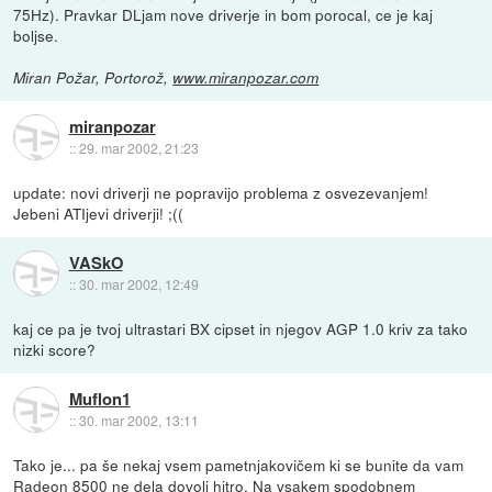
75Hz). Pravkar DLjam nove driverje in bom porocal, ce je kaj
boljse.
Miran Požar, Portorož,
www.miranpozar.com
miranpozar
::
29. mar 2002, 21:23
update: novi driverji ne popravijo problema z osvezevanjem!
Jebeni ATIjevi driverji! ;((
VASkO
::
30. mar 2002, 12:49
kaj ce pa je tvoj ultrastari BX cipset in njegov AGP 1.0 kriv za tako
nizki score?
Muflon1
::
30. mar 2002, 13:11
Tako je... pa še nekaj vsem pametnjakovičem ki se bunite da vam
Radeon 8500 ne dela dovolj hitro. Na vsakem spodobnem