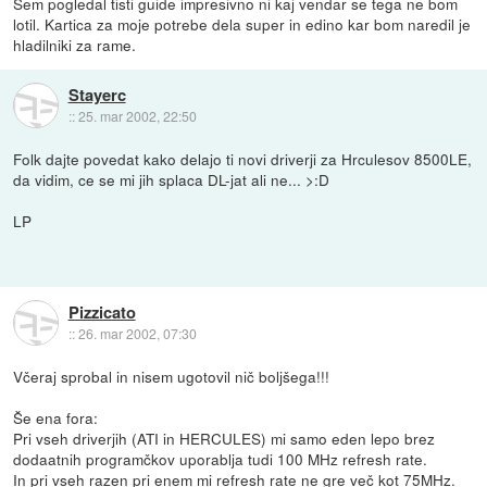
Sem pogledal tisti guide impresivno ni kaj vendar se tega ne bom
lotil. Kartica za moje potrebe dela super in edino kar bom naredil je
hladilniki za rame.
Stayerc
::
25. mar 2002, 22:50
Folk dajte povedat kako delajo ti novi driverji za Hrculesov 8500LE,
da vidim, ce se mi jih splaca DL-jat ali ne... >:D
LP
Pizzicato
::
26. mar 2002, 07:30
Včeraj sprobal in nisem ugotovil nič boljšega!!!
Še ena fora:
Pri vseh driverjih (ATI in HERCULES) mi samo eden lepo brez
dodaatnih programčkov uporablja tudi 100 MHz refresh rate.
In pri vseh razen pri enem mi refresh rate ne gre več kot 75MHz.