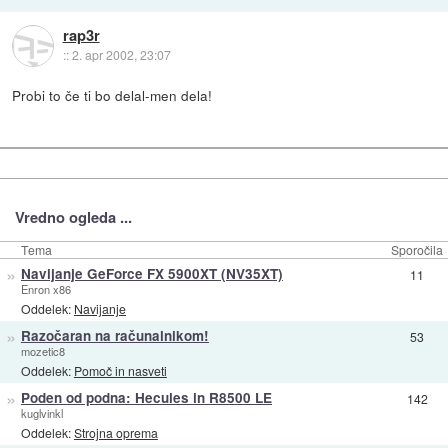
rap3r
::
2. apr 2002, 23:07
Probi to če ti bo delal-men dela!
Vredno ogleda ...
Tema
Sporočila
»
Navijanje GeForce FX 5900XT (NV35XT)
11
Enron x86
Oddelek:
Navijanje
»
Razočaran na računalnikom!
53
mozetic8
Oddelek:
Pomoč in nasveti
»
Poden od podna: Hecules in R8500 LE
142
kuglvinkl
Oddelek:
Strojna oprema