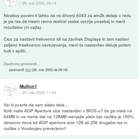
::
26. mar 2002, 09:14
Niceboy povem ti lahko da mi driverji 6043 za win2k delajo v redu
je pa res da nisem ravno testiral vsake verzije posebaj in meril
rezultatov (ni cajta).
Cico za nastavit frekvenco idi na zavihek Displays in tam nastavi
zeljeno freekvenco osvezevanja, meni ta nastavitev deluje potem
tudi v spilih.
Zgodovina sprememb…
spremenil:
tico
(
26. mar 2002 ob 09:16
)
Muflon1
::
26. mar 2002, 11:34
Vsi ki pravte da vam slabo dela...
Kolk mate AGP Aperture size nastavljen v BIOS-u? če ga mate na
64MB in ne morte dat na 128MB menjajte plato kar razlika je 100%
obvezno mora bit AGP aperture size 128 ali 256 drugače res ni
razlike z Voodoojev preverjeno!!