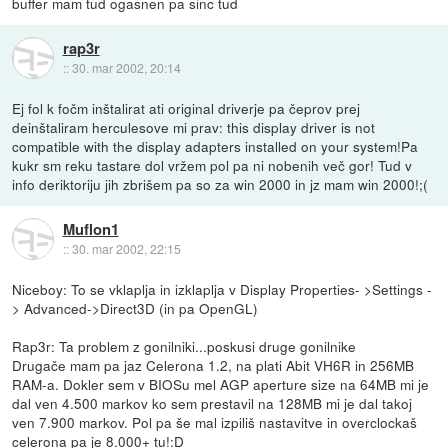
buffer mam tud ogasnen pa sinc tud
rap3r
::
30. mar 2002, 20:14
Ej fol k fočm inštalirat ati original driverje pa čeprov prej
deinštaliram herculesove mi prav: this display driver is not
compatible with the display adapters installed on your system!Pa
kukr sm reku tastare dol vržem pol pa ni nobenih več gor! Tud v
info deriktoriju jih zbrišem pa so za win 2000 in jz mam win 2000!;(
Muflon1
::
30. mar 2002, 22:15
Niceboy: To se vklaplja in izklaplja v Display Properties- >Settings -
> Advanced->Direct3D (in pa OpenGL)
Rap3r: Ta problem z gonilniki...poskusi druge gonilnike
Drugače mam pa jaz Celerona 1.2, na plati Abit VH6R in 256MB
RAM-a. Dokler sem v BIOSu mel AGP aperture size na 64MB mi je
dal ven 4.500 markov ko sem prestavil na 128MB mi je dal takoj
ven 7.900 markov. Pol pa še mal izpiliš nastavitve in overclockaš
celerona pa je 8.000+ tu!:D