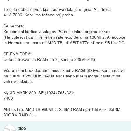
Torej ta dober driver, kjer zadeva dela je original ATI driver
4.13.7206. Kdor ima težave naj proba.
Še ne fora:
Ko sem dal kartico v kolegov PC in instaliral original driver
(Herculesov) pa mi je refreh rate lepo delal na 100MHz. A mogoče
ta Hercules ne mara ali AMD TB, ali ABIT KT7a ali celo SB Live?:\\
ŠE ENA FORA;
Default frekvenca RAMa na tej karti je 239MHz!!!;(
Včeraj sem brez dodatnih modifikacij z RAGE3D tweakom nastavil
na 300MHz/250MHz. RAMa enostavno nisem mogel nastavit na
več (artifaksi...).
My 3D MARK 2001SE (1024x768x32):
7400
ABIT KT7a, AMD TB 960MHz, 256MB RAMa pri 139MHz, 2xIBM
30GB v RAID 0,...
tico