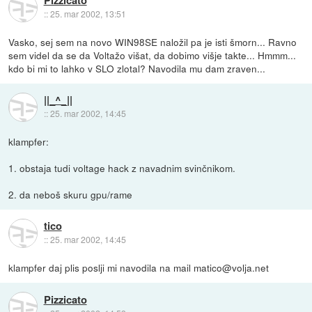
Pizzicato
::
25. mar 2002, 13:51
Vasko, sej sem na novo WIN98SE naložil pa je isti šmorn... Ravno
sem videl da se da Voltažo višat, da dobimo višje takte... Hmmm...
kdo bi mi to lahko v SLO zlotal? Navodila mu dam zraven...
||_^_||
::
25. mar 2002, 14:45
klampfer:
1. obstaja tudi voltage hack z navadnim svinčnikom.
2. da neboš skuru gpu/rame
tico
::
25. mar 2002, 14:45
klampfer daj plis poslji mi navodila na mail matico@volja.net
Pizzicato