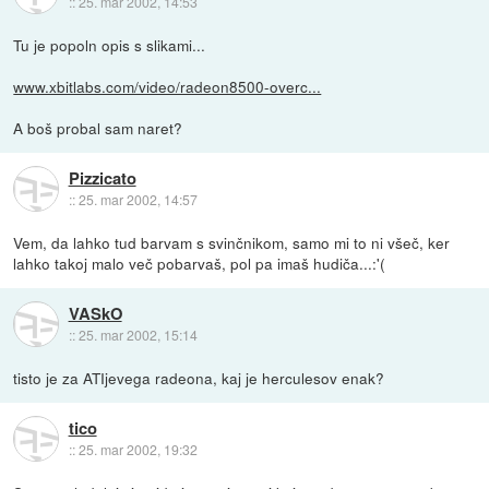
::
25. mar 2002, 14:53
Tu je popoln opis s slikami...
www.xbitlabs.com/video/radeon8500-overc...
A boš probal sam naret?
Pizzicato
::
25. mar 2002, 14:57
Vem, da lahko tud barvam s svinčnikom, samo mi to ni všeč, ker
lahko takoj malo več pobarvaš, pol pa imaš hudiča...:'(
VASkO
::
25. mar 2002, 15:14
tisto je za ATIjevega radeona, kaj je herculesov enak?
tico
::
25. mar 2002, 19:32