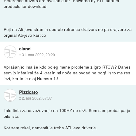
Reference drivers are available for “Powered by ATI” partner
products for download.
Pejt na Ati-jevo stran in uporab refrence drajvers ne pa drajvere za
orginal Ati-jevo kartico
eland
::
31. mar 2002, 20:20
Vprašanje: Ima še kdo poleg mene probleme z igro RTCW? Danes
sem jo inštaliral že 4 krat in mi noče nalovdad pa bog! In to me res
jezi, ker to je moj Numero 1.!
Pizzicato
::
2. apr 2002, 07:37
Tale finta za osveževanje na 100HZ ne drži. Sem sam probal pa je
bilo isto.
Kot sem rekel, namestit je treba ATI jeve driverje.