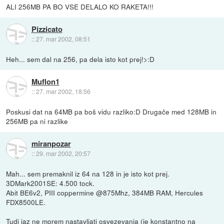
ALI 256MB PA BO VSE DELALO KO RAKETA!!!
Pizzicato
::
27. mar 2002, 08:51
Heh... sem dal na 256, pa dela isto kot prej!>:D
Muflon1
::
27. mar 2002, 18:56
Poskusi dat na 64MB pa boš vidu razliko:D Drugače med 128MB in
256MB pa ni razlike
miranpozar
::
29. mar 2002, 20:57
Mah... sem premaknil iz 64 na 128 in je isto kot prej.
3DMark2001SE: 4.500 tock.
Abit BE6v2, PIII coppermine @875Mhz, 384MB RAM, Hercules
FDX8500LE.
Tudi jaz ne morem nastavljati osvezevanja (je konstantno na