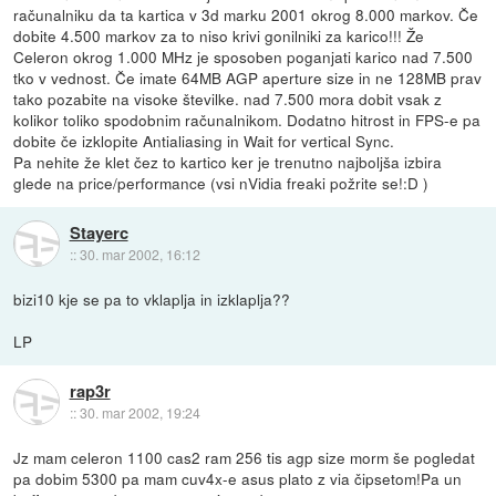
računalniku da ta kartica v 3d marku 2001 okrog 8.000 markov. Če
dobite 4.500 markov za to niso krivi gonilniki za karico!!! Že
Celeron okrog 1.000 MHz je sposoben poganjati karico nad 7.500
tko v vednost. Če imate 64MB AGP aperture size in ne 128MB prav
tako pozabite na visoke številke. nad 7.500 mora dobit vsak z
kolikor toliko spodobnim računalnikom. Dodatno hitrost in FPS-e pa
dobite če izklopite Antialiasing in Wait for vertical Sync.
Pa nehite že klet čez to kartico ker je trenutno najboljša izbira
glede na price/performance (vsi nVidia freaki požrite se!:D )
Stayerc
::
30. mar 2002, 16:12
bizi10 kje se pa to vklaplja in izklaplja??
LP
rap3r
::
30. mar 2002, 19:24
Jz mam celeron 1100 cas2 ram 256 tis agp size morm še pogledat
pa dobim 5300 pa mam cuv4x-e asus plato z via čipsetom!Pa un