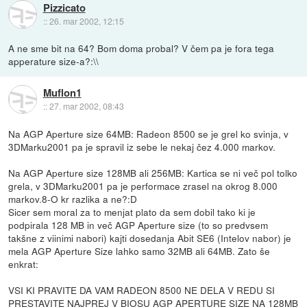
Pizzicato
::
26. mar 2002, 12:15
A ne sme bit na 64? Bom doma probal? V čem pa je fora tega
apperature size-a?:\\
Muflon1
::
27. mar 2002, 08:43
Na AGP Aperture size 64MB: Radeon 8500 se je grel ko svinja, v
3DMarku2001 pa je spravil iz sebe le nekaj čez 4.000 markov.
Na AGP Aperture size 128MB ali 256MB: Kartica se ni več pol tolko
grela, v 3DMarku2001 pa je performace zrasel na okrog 8.000
markov.8-O kr razlika a ne?:D
Sicer sem moral za to menjat plato da sem dobil tako ki je
podpirala 128 MB in več AGP Aperture size (to so predvsem
takšne z viinimi nabori) kajti dosedanja Abit SE6 (Intelov nabor) je
mela AGP Aperture Size lahko samo 32MB ali 64MB. Zato še
enkrat:
VSI KI PRAVITE DA VAM RADEON 8500 NE DELA V REDU SI
PRESTAVITE NAJPREJ V BIOSU AGP APERTURE SIZE NA 128MB