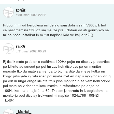
rap3r
::
30. mar 2002, 22:32
Probu in mi od herculesa usi delajo sam dobim sam 5300 pik tud
če naštimam na 256 oz sm mel že prej! Noben od ati gonilnikov se
mi pa noče inštalirat in mi tist napiše! Kdo ve kaj je to?;((
rap3r
::
31. mar 2002, 00:29
Ej tisti k mate probleme naštimat 100Hz pejte na display properties
pa kliknte advanced pa pol tm zavihek displays pa en monitor
ugasnte tko da mate sam enga to tko nardite da v leve kotku un
krogc prtisnete in rata rdeč pol morte met en napis monitor siv drug
pa črn in unga črnga kliknte tm k piše monitor in se vam neki odpre
pol mate pa v desnem kotu maximun refreshrate pa dejte na
100Hz ker mate najbrž na 60! Tko sm jz naredu in k pogledam na
monitorju pod display frekvenci mi napiše 1024x768 100HZ!
Tko!8-)
_Mortal_