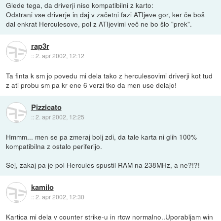
Glede tega, da driverji niso kompatibilni z karto:
Odstrani vse driverje in daj v začetni fazi ATIjeve gor, ker če boš
dal enkrat Herculesove, pol z ATIjevimi več ne bo šlo "prek".
rap3r
::
2. apr 2002, 12:12
Ta finta k sm jo povedu mi dela tako z herculesovimi driverji kot tud
z ati probu sm pa kr ene 6 verzi tko da men use delajo!
Pizzicato
::
2. apr 2002, 12:25
Hmmm... men se pa zmeraj bolj zdi, da tale karta ni glih 100%
kompatibilna z ostalo periferijo.
Sej, zakaj pa je pol Hercules spustil RAM na 238MHz, a ne?!?!
kamilo
::
2. apr 2002, 12:30
Kartica mi dela v counter strike-u in rtcw normalno..Uporabljam win