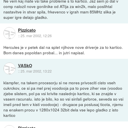
Ne vem kaj mate vsi take probleme s to kartico. Jaz sem jo dal v
comp nalozil nove gonilnike od ATIja za win2k, malo poslihtal
nastavitve in stvar spila, frkevenco v igrah mam 85MHz slika je
super igre delajo gladko.
Pizzicato
::
25. mar 2002, 12:26
Hercules je v petek dal na splet njihove nove driverje za to kartico.
Bom danes popoldan probal... in jutri napisal.
VASkO
::
25. mar 2002, 13:22
klampfer, na takem procesorju si ne mores privosciti cisto vseh
cukrckov, ce si pa mel prej voodooja pa to pove ziher vse (voodoo
zjebe siistem, pol pa vsi krivite naslednjo kartico, ki se znajde v
vasem racunalu. isto je bilo, ko so vsi sinfali geforce, seveda so vsi
imeli pred tem v kisti voodooje) - drugace pa poslusaj ticota, njemu
na enakem procu v 1280x1024 32bit dela vse lepo gladko z isto
kartico