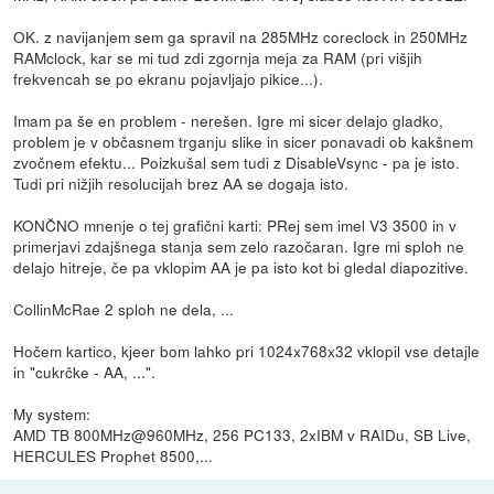
OK. z navijanjem sem ga spravil na 285MHz coreclock in 250MHz
RAMclock, kar se mi tud zdi zgornja meja za RAM (pri višjih
frekvencah se po ekranu pojavljajo pikice...).
Imam pa še en problem - nerešen. Igre mi sicer delajo gladko,
problem je v občasnem trganju slike in sicer ponavadi ob kakšnem
zvočnem efektu... Poizkušal sem tudi z DisableVsync - pa je isto.
Tudi pri nižjih resolucijah brez AA se dogaja isto.
KONČNO mnenje o tej grafični karti: PRej sem imel V3 3500 in v
primerjavi zdajšnega stanja sem zelo razočaran. Igre mi sploh ne
delajo hitreje, če pa vklopim AA je pa isto kot bi gledal diapozitive.
CollinMcRae 2 sploh ne dela, ...
Hočem kartico, kjeer bom lahko pri 1024x768x32 vklopil vse detajle
in "cukrčke - AA, ...".
My system:
AMD TB 800MHz@960MHz, 256 PC133, 2xIBM v RAIDu, SB Live,
HERCULES Prophet 8500,...