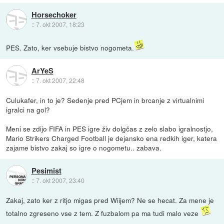
Horsechoker
::
7. okt 2007, 18:23
PES. Zato, ker vsebuje bistvo nogometa.
ArYeS
::
7. okt 2007, 22:48
Culukafer, in to je? Sedenje pred PCjem in brcanje z virtualnimi
igralci na gol?
Meni se zdijo FIFA in PES igre živ dolgčas z zelo slabo igralnostjo,
Mario Strikers Charged Football je dejansko ena redkih iger, katera
zajame bistvo zakaj so igre o nogometu.. zabava.
Pesimist
::
7. okt 2007, 23:40
Zakaj, zato ker z ritjo migas pred Wiijem? Ne se hecat. Za mene je
totalno zgreseno vse z tem. Z fuzbalom pa ma tudi malo veze