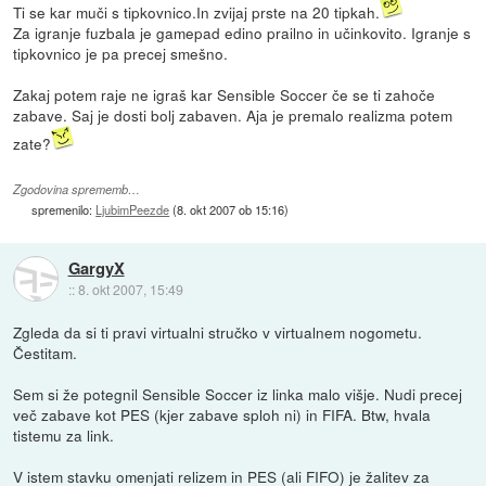
Ti se kar muči s tipkovnico.In zvijaj prste na 20 tipkah.
Za igranje fuzbala je gamepad edino prailno in učinkovito. Igranje s
tipkovnico je pa precej smešno.
Zakaj potem raje ne igraš kar Sensible Soccer če se ti zahoče
zabave. Saj je dosti bolj zabaven. Aja je premalo realizma potem
zate?
Zgodovina sprememb…
spremenilo:
LjubimPeezde
(
8. okt 2007 ob 15:16
)
GargyX
::
8. okt 2007, 15:49
Zgleda da si ti pravi virtualni stručko v virtualnem nogometu.
Čestitam.
Sem si že potegnil Sensible Soccer iz linka malo višje. Nudi precej
več zabave kot PES (kjer zabave sploh ni) in FIFA. Btw, hvala
tistemu za link.
V istem stavku omenjati relizem in PES (ali FIFO) je žalitev za