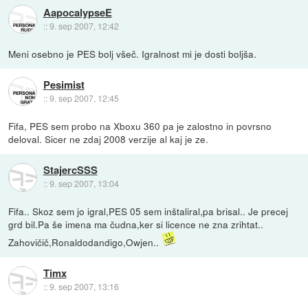
AapocalypseE
::
9. sep 2007, 12:42
Meni osebno je PES bolj všeč. Igralnost mi je dosti boljša.
Pesimist
::
9. sep 2007, 12:45
Fifa, PES sem probo na Xboxu 360 pa je zalostno in povrsno
deloval. Sicer ne zdaj 2008 verzije al kaj je ze.
StajercSSS
::
9. sep 2007, 13:04
Fifa.. Skoz sem jo igral,PES 05 sem inštaliral,pa brisal.. Je precej
grd bil.Pa še imena ma čudna,ker si licence ne zna zrihtat..
Zahovičič,Ronaldodandigo,Owjen..
Timx
::
9. sep 2007, 13:16