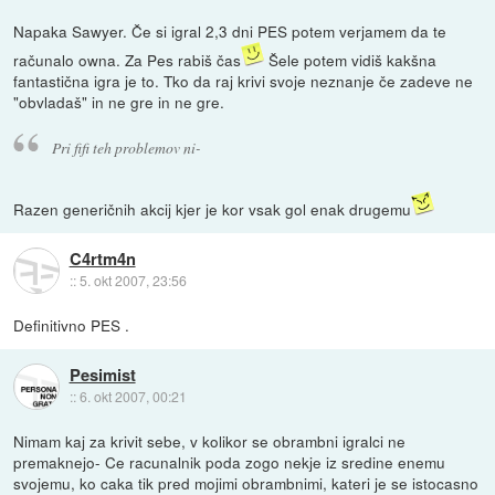
Napaka Sawyer. Če si igral 2,3 dni PES potem verjamem da te
računalo owna. Za Pes rabiš čas
Šele potem vidiš kakšna
fantastična igra je to. Tko da raj krivi svoje neznanje če zadeve ne
"obvladaš" in ne gre in ne gre.
Pri fifi teh problemov ni-
Razen generičnih akcij kjer je kor vsak gol enak drugemu
C4rtm4n
::
5. okt 2007, 23:56
Definitivno PES .
Pesimist
::
6. okt 2007, 00:21
Nimam kaj za krivit sebe, v kolikor se obrambni igralci ne
premaknejo- Ce racunalnik poda zogo nekje iz sredine enemu
svojemu, ko caka tik pred mojimi obrambnimi, kateri je se istocasno