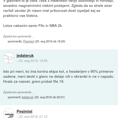
V glavnem to je čista 16ka z malenksot vecjo odzivostjo in hitrostjo,
sevedno magnetnimimi niskimi podajami. Zgleda da so strele sicer
nerfali vendar jih nisem imel priloznosti dosti izpeljati sej se
prakticno vse blokira.
Letos nabavim samo Fifo in NBA 2k
Zgodovina sprememb…
spremenilo:
Pesimist
(
23. avg 2016 ob 16:20
)
jedateruk
::
23. avg 2016, 19:59
Isto pri meni, ko ima kontra ekipa kot, s headerjem v 90% primerov
zadene, meni skoki z glavo ne delajo niti v obrambi in ne v napadu.
Hvala za nasvet, grem probat fifa 16.
Zgodovina sprememb…
spremenil:
jedateruk
(
23. avg 2016 ob 20:01
)
Pesimist
::
23. avg 2016, 21:12