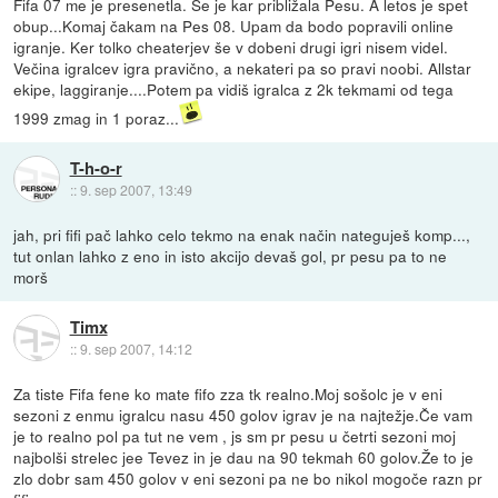
Fifa 07 me je presenetla. Se je kar približala Pesu. A letos je spet
obup...Komaj čakam na Pes 08. Upam da bodo popravili online
igranje. Ker tolko cheaterjev še v dobeni drugi igri nisem videl.
Večina igralcev igra pravično, a nekateri pa so pravi noobi. Allstar
ekipe, laggiranje....Potem pa vidiš igralca z 2k tekmami od tega
1999 zmag in 1 poraz...
T-h-o-r
::
9. sep 2007, 13:49
jah, pri fifi pač lahko celo tekmo na enak način nateguješ komp...,
tut onlan lahko z eno in isto akcijo devaš gol, pr pesu pa to ne
morš
Timx
::
9. sep 2007, 14:12
Za tiste Fifa fene ko mate fifo zza tk realno.Moj sošolc je v eni
sezoni z enmu igralcu nasu 450 golov igrav je na najtežje.Če vam
je to realno pol pa tut ne vem , js sm pr pesu u četrti sezoni moj
najbolši strelec jee Tevez in je dau na 90 tekmah 60 golov.Že to je
zlo dobr sam 450 golov v eni sezoni pa ne bo nikol mogoče razn pr