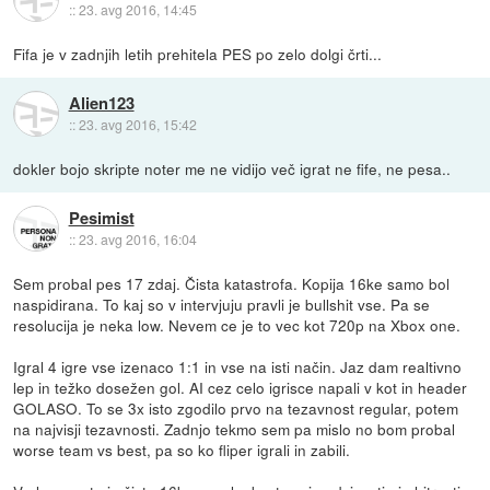
::
23. avg 2016, 14:45
Fifa je v zadnjih letih prehitela PES po zelo dolgi črti...
Alien123
::
23. avg 2016, 15:42
dokler bojo skripte noter me ne vidijo več igrat ne fife, ne pesa..
Pesimist
::
23. avg 2016, 16:04
Sem probal pes 17 zdaj. Čista katastrofa. Kopija 16ke samo bol
naspidirana. To kaj so v intervjuju pravli je bullshit vse. Pa se
resolucija je neka low. Nevem ce je to vec kot 720p na Xbox one.
Igral 4 igre vse izenaco 1:1 in vse na isti način. Jaz dam realtivno
lep in težko dosežen gol. AI cez celo igrisce napali v kot in header
GOLASO. To se 3x isto zgodilo prvo na tezavnost regular, potem
na najvisji tezavnosti. Zadnjo tekmo sem pa mislo no bom probal
worse team vs best, pa so ko fliper igrali in zabili.