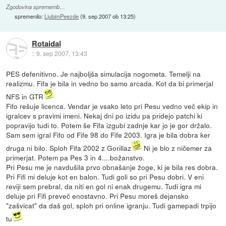
Zgodovina sprememb…
spremenilo:
LjubimPeezde
(
9. sep 2007 ob 13:25
)
Rotaidal
::
9. sep 2007, 13:43
PES defenitivno. Je najboljša simulacija nogometa. Temelji na
realizmu. Fifa je bila in vedno bo samo arcada. Kot da bi primerjal
NFS in GTR
Fifo rešuje licenca. Vendar je vsako leto pri Pesu vedno več ekip in
igralcev s pravimi imeni. Nekaj dni po izidu pa pridejo patchi ki
popravijo tudi to. Potem še Fifa izgubi zadnje kar jo je gor držalo.
Sam sem igral Fifo od Fife 98 do Fife 2003. Igra je bila dobra ker
druga ni bilo. Sploh Fifa 2002 z Gorillaz
Ni je blo z ničemer za
primerjat. Potem pa Pes 3 in 4....božanstvo.
Pri Pesu me je navdušila prvo obnašanje žoge, ki je bila res dobra.
Pri Fifi mi deluje kot en balon. Tudi goli so pri Pesu dobri. V eni
reviji sem prebral, da niti en gol ni enak drugemu. Tudi igra mi
deluje pri Fifi preveč enostavno. Pri Pesu moreš dejansko
"zašvicat" da daš gol, sploh pri online igranju. Tudi gamepadi trpijo
tu