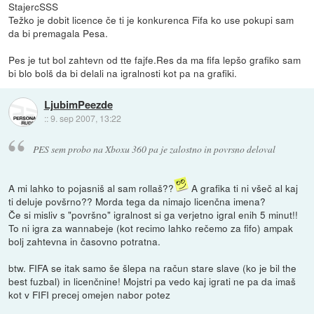
StajercSSS
Težko je dobit licence če ti je konkurenca Fifa ko use pokupi sam
da bi premagala Pesa.
Pes je tut bol zahtevn od tte fajfe.Res da ma fifa lepšo grafiko sam
bi blo bolš da bi delali na igralnosti kot pa na grafiki.
LjubimPeezde
::
9. sep 2007, 13:22
PES sem probo na Xboxu 360 pa je zalostno in povrsno deloval
A mi lahko to pojasniš al sam rollaš??
A grafika ti ni všeč al kaj
ti deluje povšrno?? Morda tega da nimajo licenčna imena?
Če si misliv s "površno" igralnost si ga verjetno igral enih 5 minut!!
To ni igra za wannabeje (kot recimo lahko rečemo za fifo) ampak
bolj zahtevna in časovno potratna.
btw. FIFA se itak samo še šlepa na račun stare slave (ko je bil the
best fuzbal) in licenčnine! Mojstri pa vedo kaj igrati ne pa da imaš
kot v FIFI precej omejen nabor potez