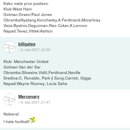
Kako mate prvo postavo.
Klub:West Ham
Golman:Green/Paul Jones
ObrambaNyatang,Konchesky,A.Ferdinand,Mccartney
Veza:Bystrov,Deguzman,Reo Coker,A.Lennon
Napad:Tevez,Vittek/Ashton
billgates
::
9. sep 2007, 20:39
Klub: Manchester United
Golman:Van der Sar
Obramba:Silvestre,Vidič,Ferdinand,Neville
Sredina:C. Ronaldo, Park ji Sung,Carrick, Giggs
Napad:Wayne Rooney, Louis Saha
Mercenary
::
9. sep 2007, 21:47
Nobena!
I hate football!