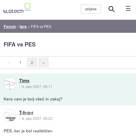
☰
Forum
»
Igre
»
FIFA vs PES
FIFA vs PES
«
1
2
»
Timx
::
9. sep 2007, 09:11
Kera vam je bolj všeč in zakaj?
T-h-o-r
::
9. sep 2007, 09:22
PES, ker je bol realističen