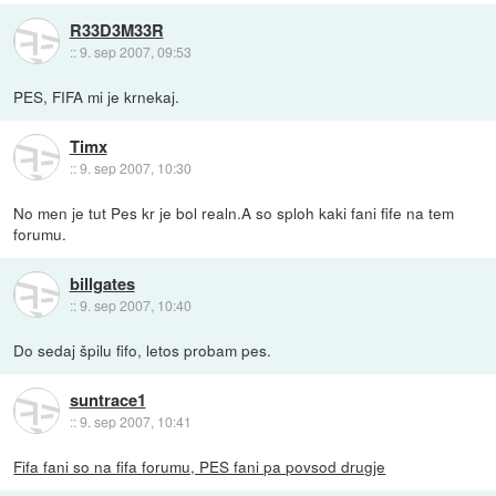
R33D3M33R
::
9. sep 2007, 09:53
PES, FIFA mi je krnekaj.
Timx
::
9. sep 2007, 10:30
No men je tut Pes kr je bol realn.A so sploh kaki fani fife na tem
forumu.
billgates
::
9. sep 2007, 10:40
Do sedaj špilu fifo, letos probam pes.
suntrace1
::
9. sep 2007, 10:41
Fifa fani so na fifa forumu, PES fani pa povsod drugje