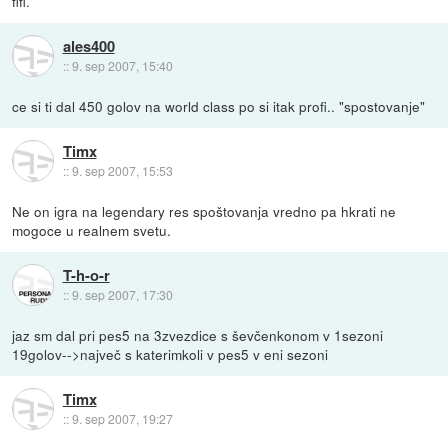
fifi.
ales400
::
9. sep 2007, 15:40
ce si ti dal 450 golov na world class po si itak profi.. "spostovanje"
Timx
::
9. sep 2007, 15:53
Ne on igra na legendary res spoštovanja vredno pa hkrati ne
mogoce u realnem svetu.
T-h-o-r
::
9. sep 2007, 17:30
jaz sm dal pri pes5 na 3zvezdice s ševčenkonom v 1sezoni
19golov-->največ s katerimkoli v pes5 v eni sezoni
Timx
::
9. sep 2007, 19:27