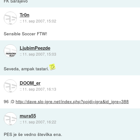
FK Sarajevo
Tr0n
::
11. sep 2007, 15:02
Sensible Soccer FTW!
LjubimPeezde
::
11. sep 2007, 15:03
Seveda, ampak tastari.
DOOM_er
::
11. sep 2007, 16:13
96 :D
http://dave.slo-igre.net/index.php?pojdi=igra&id_igre=388
mura55
::
11. sep 2007, 16:22
PES je še vedno številka ena.