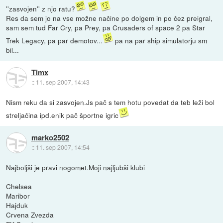
''zasvojen'' z njo ratu?
Res da sem jo na vse možne načine po dolgem in po čez preigral,
sam sem tud Far Cry, pa Prey, pa Crusaders of space 2 pa Star
Trek Legacy, pa par demotov...
pa na par ship simulatorju sm
bil...
Timx
::
11. sep 2007, 14:43
Nism reku da si zasvojen.Js pač s tem hotu povedat da teb leži bol
streljačina ipd.enik pač športne igric
marko2502
::
11. sep 2007, 14:54
Najboljši je pravi nogomet.Moji najljubši klubi
Chelsea
Maribor
Hajduk
Crvena Zvezda