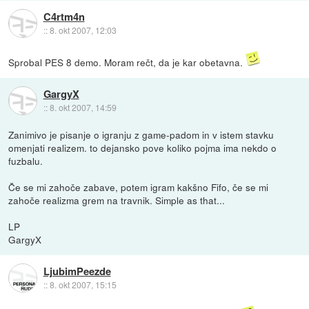
C4rtm4n
::
8. okt 2007, 12:03
Sprobal PES 8 demo. Moram rečt, da je kar obetavna.
GargyX
::
8. okt 2007, 14:59
Zanimivo je pisanje o igranju z game-padom in v istem stavku
omenjati realizem. to dejansko pove koliko pojma ima nekdo o
fuzbalu.
Če se mi zahoče zabave, potem igram kakšno Fifo, če se mi
zahoče realizma grem na travnik. Simple as that...
LP
GargyX
LjubimPeezde
::
8. okt 2007, 15:15