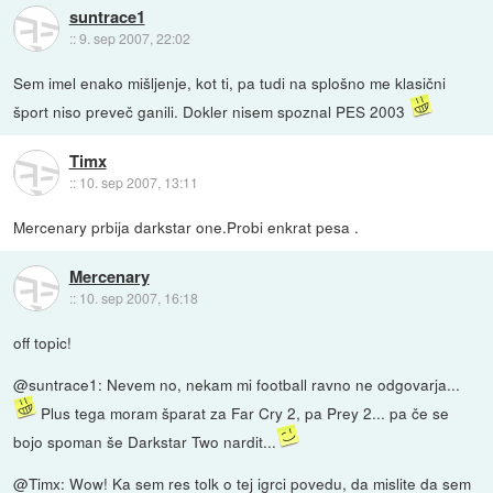
suntrace1
::
9. sep 2007, 22:02
Sem imel enako mišljenje, kot ti, pa tudi na splošno me klasični
šport niso preveč ganili. Dokler nisem spoznal PES 2003
Timx
::
10. sep 2007, 13:11
Mercenary prbija darkstar one.Probi enkrat pesa .
Mercenary
::
10. sep 2007, 16:18
off topic!
@suntrace1: Nevem no, nekam mi football ravno ne odgovarja...
Plus tega moram šparat za Far Cry 2, pa Prey 2... pa če se
bojo spoman še Darkstar Two nardit...
@Timx: Wow! Ka sem res tolk o tej igrci povedu, da mislite da sem