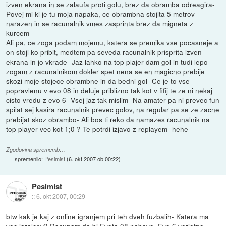
izven ekrana in se zalaufa proti golu, brez da obramba odreagira-
Povej mi ki je tu moja napaka, ce obrambna stojita 5 metrov
narazen in se racunalnik vmes zasprinta brez da migneta z
kurcem-
Ali pa, ce zoga podam mojemu, katera se premika vse pocasneje a
on stoji ko pribit, medtem pa seveda racunalnik prisprita izven
ekrana in jo vkrade- Jaz lahko na top plajer dam gol in tudi lepo
zogam z racunalnikom dokler spet nena se en magicno prebije
skozi moje stojece obrambne in da bedni gol- Ce je to vse
popravlenu v evo 08 in deluje priblizno tak kot v fifij te ze ni nekaj
cisto vredu z evo 6- Vsej jaz tak mislim- Na amater pa ni prevec fun
spilat sej kasira racunalnik prevec golov, na regular pa se ze zacne
prebijat skoz obrambo- Ali bos ti reko da namazes racunalnik na
top player vec kot 1;0 ? Te potrdi izjavo z replayem- hehe
Zgodovina sprememb…
spremenilo:
Pesimist
(
6. okt 2007 ob 00:22
)
Pesimist
::
6. okt 2007, 00:29
btw kak je kaj z online igranjem pri teh dveh fuzbalih- Katera ma