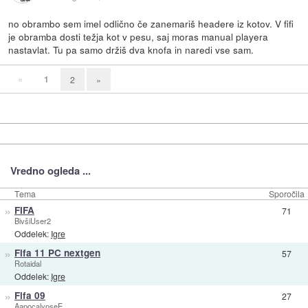
no obrambo sem imel odlično če zanemariš headere iz kotov. V fifi
je obramba dosti težja kot v pesu, saj moras manual playera
nastavlat. Tu pa samo držiš dva knofa in naredi vse sam.
«
1
2
»
Vredno ogleda ...
Tema
Sporočila
»
FIFA
71
BivšiUser2
Oddelek:
Igre
»
Fifa 11 PC nextgen
57
Rotaidal
Oddelek:
Igre
»
Fifa 09
27
AapocalypseE