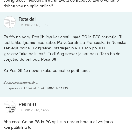
vec igralcev? Racunam da bi Evota 08 nabavo, Evo 6 verjetno
doben vec ne spila online?
Rotaidal
::
6. okt 2007, 11:31
Za fifo ne vem. Pes jih ima kar dosti. Imaš PC in PS2 serverje. Ti
tudi lahko igramo med sabo. Po večerah sta Francoska in Nemška
serverja polna. 1k igralcev razdeljenih v 10 sob po 100
igralcev.Tako pc in ps2. Tudi Ang server je kar poln. Tako bo še
verjetno do prihoda Pesa 08.
Za Pes 08 še nevem kako bo mel to porihtano.
Zgodovina sprememb…
spremenil:
Rotaidal
(
6. okt 2007 ob 11:32
)
Pesimist
::
6. okt 2007, 14:27
Aha cool. Ce bo PS in PC spil isto nareta bota tudi verjetno
kompatibilna te.