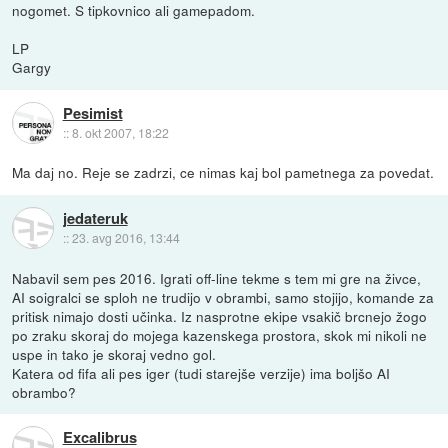
nogomet. S tipkovnico ali gamepadom.
LP
Gargy
Pesimist
::
8. okt 2007, 18:22
Ma daj no. Reje se zadrzi, ce nimas kaj bol pametnega za povedat.
jedateruk
::
23. avg 2016, 13:44
Nabavil sem pes 2016. Igrati off-line tekme s tem mi gre na živce,
AI soigralci se sploh ne trudijo v obrambi, samo stojijo, komande za
pritisk nimajo dosti učinka. Iz nasprotne ekipe vsakič brcnejo žogo
po zraku skoraj do mojega kazenskega prostora, skok mi nikoli ne
uspe in tako je skoraj vedno gol.
Katera od fifa ali pes iger (tudi starejše verzije) ima boljšo AI
obrambo?
Excalibrus