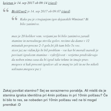
kajetan
je
14. sep 2017 ob 09:14
izjavil
:
BivšiUser2
je
14. sep 2017 ob 09:07
izjavil
:
Kako pa je s trajanjem igre dejanskih 90minut? Bi
bilo zanimivo.
max je 20 kolikor vem. verjami,ne bi bilo zanimivo,zaradi
stamine in nerealnega stevila golov. recimo da damo v 12
minutah povprecno 2-3 gole,bi jih tam bilo 5x vec.
sicer jaz ne vidim,kje bi bil problem - vse kar bi morali naredi je
povisati igralcem stamino - vzdrzljivost - verjetno predvidevajo
da noben nima casa da bi igral take tekme in imajo prav.
mogoce si kak procent igralcev ali se manj to zeli in ne bo nikoli
uslisano.mogoce pa:)
Zakaj povišat stamino? Sej se sorazmerno porablja. Ali misliš da je
stamina igralca identična pri 4min polčasu in pri 10min polčasu? Če
bi bilo to res, se nobeden pri 10min polčasu več ne bi mogel
premikat :D