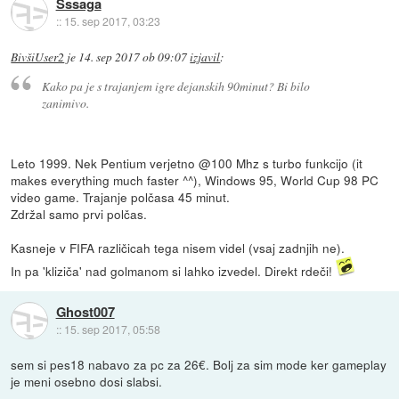
Sssaga
::
15. sep 2017, 03:23
BivšiUser2
je
14. sep 2017 ob 09:07
izjavil
:
Kako pa je s trajanjem igre dejanskih 90minut? Bi bilo
zanimivo.
Leto 1999. Nek Pentium verjetno @100 Mhz s turbo funkcijo (it
makes everything much faster ^^), Windows 95, World Cup 98 PC
video game. Trajanje polčasa 45 minut.
Zdržal samo prvi polčas.
Kasneje v FIFA različicah tega nisem videl (vsaj zadnjih ne).
In pa 'kliziča' nad golmanom si lahko izvedel. Direkt rdeči!
Ghost007
::
15. sep 2017, 05:58
sem si pes18 nabavo za pc za 26€. Bolj za sim mode ker gameplay
je meni osebno dosi slabsi.