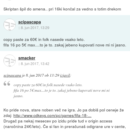
Skriptan špil do amena.. pri 16ki končal za vedno s totim drekom
scipascapa
::
8. jun 2017, 13:29
copy paste za 60€ in folk nasede vsako leto.
fifa 16 po 5€ max....to je to. zakaj jebeno kupovati nove mi ni jasno.
smacker
::
8. jun 2017, 13:42
scipascapa
je
8. jun 2017 ob 13:29
izjavil
:
copy paste za 60€ in folk nasede vsako leto.
fifa 16 po 5€ max....to je to. zakaj jebeno kupovati nove mi ni
jasno.
Ko pride nova, stare noben več ne igra. Jo pa dobiš pol ceneje že
zdaj:
http://www.cdkeys.com/pc/games/fifa-18-...
Drugač pa nekaj mesecev po izidu pride tud v origin access
(naročnina 24€/leto). Če si fan in preračunaš odigrane ure v cente,