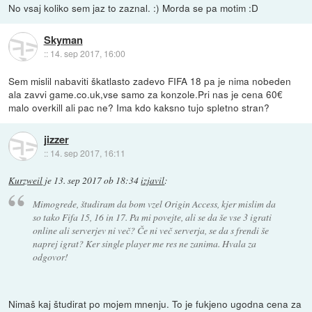
No vsaj koliko sem jaz to zaznal. :) Morda se pa motim :D
Skyman
::
14. sep 2017, 16:00
Sem mislil nabaviti škatlasto zadevo FIFA 18 pa je nima nobeden
ala zavvi game.co.uk,vse samo za konzole.Pri nas je cena 60€
malo overkill ali pac ne? Ima kdo kaksno tujo spletno stran?
jizzer
::
14. sep 2017, 16:11
Kurzweil
je
13. sep 2017 ob 18:34
izjavil
:
Mimogrede, študiram da bom vzel Origin Access, kjer mislim da
so tako Fifa 15, 16 in 17. Pa mi povejte, ali se da še vse 3 igrati
online ali serverjev ni več? Če ni več serverja, se da s frendi še
naprej igrat? Ker single player me res ne zanima. Hvala za
odgovor!
Nimaš kaj študirat po mojem mnenju. To je fukjeno ugodna cena za