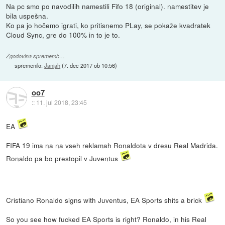
Na pc smo po navodilih namestili Fifo 18 (original). namestitev je
bila uspešna.
Ko pa jo hočemo igrati, ko pritisnemo PLay, se pokaže kvadratek
Cloud Sync, gre do 100% in to je to.
Zgodovina sprememb…
spremenilo:
Janjah
(
7. dec 2017 ob 10:56
)
oo7
::
11. jul 2018, 23:45
EA
FIFA 19 ima na na vseh reklamah Ronaldota v dresu Real Madrida.
Ronaldo pa bo prestopil v Juventus
Cristiano Ronaldo signs with Juventus, EA Sports shits a brick
So you see how fucked EA Sports is right? Ronaldo, in his Real