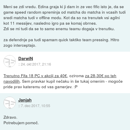
Meni se zdi vredu. Edina graja ki ji dam in ze vec fific isto je, da se
game speed random spreminja od matcha do matcha in vcasih tudi
sredi matcha tudi v offline modu. Kot da so na trenutek vsi agilni
kot 11 messijev, nasledno igro pa se komaj obrnes.
Zdi se mi tudi da se to samo enemu teamu dogaja v trenutku.
za defendnje pa tudi spamam quick taktiko team pressing. Hitro
zogo interceptajo.
DarwiN
::
24. okt 2017, 21:16
Trenutno Fifa 18 PC v akciji za 40€
, oziroma
za 28-30€ po teh
navodilih
. Sem pravkar kupil nečaku in še tukaj omenim - mogoče
pride prav kateremu od vas gamerjev. :P
Janjah
::
7. dec 2017, 10:55
Zdravo.
Potrebujem pomoč.