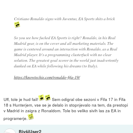
Cristiano Ronaldo signs with Juventus, EA Sports shits a brick
So you see how fucked EA Sports is right? Ronaldo, in his Real
Madrid gear, is on the cover and all marketing materials. The
game is centered around an interaction with Ronaldo, as a Real
Madrid player. It's a programming clusterfuck with no clear
solution. The greatest goal scorer in the world just inadvertently
dunked on EA while following his dreams (to Italy).
https://knowtechie.com/ronaldo-fifa-19/
Uff, tole je hud fail!
Sem odigral obe sezoni v Fifa 17 in Fifa
18 s Hunterjem, vse se je delalo in stopnjevalo na tem, da prestopi
v Madrid in zaigra z Ronaldom. Tole bo veliko sivih las za EA in
programerje.
BivšiUser2