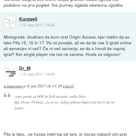
podobno na prvi pogled. the journey izgleda obetavna zgodba.
Kurzweil
::
13. sep 2017, 18:34
Mimogrede, študiram da bom vzel Origin Access, kjer mislim da so
tako Fifa 15, 16 in 17. Pa mi povejte, ali se da še vse 3 igrati online
ali serverjev ni več? Če ni več serverja, se da s frendi še naprej
igrat? Ker single player me res ne zanima. Hvala za odgovor!
Dr_M
::
13. sep 2017, 19:45
scipascapa
je
8. jun 2017 ob 13:29
izjavil
:
copy paste za 60€ in folk nasede vsako leto.
fifa 16 po 5€ max....to je to. zakaj jebeno kupovati nove mi ni
jasno.
Fifa je tako...ce hoces imeti kaj od igre, jo moras nabavit cim prej