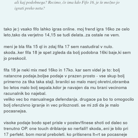
ali kaj podobnega? Recimo, če ima kdo Fifo 16, je še možno jo
igrati preko neta?
tako je:) vsako fifo lahko igras online. moj frend igra 16ko ze celo
leto,tako da verjetno 14,15 se tudi delata..za ostale ne vem.
meni je bla fifa 15 ql in zdaj fifa 17 sem nastudiral v nulo.
skoda..ker fifa 18 je spet zgleda da bolj podobna 16ki baje,ki sem
jo preskocil.
fifa 18 je neki mix med 16ko in 17ko. kar sem videl je to: bolj
natancne podaje,boljse podaje v prazen prosto - vse skup bolj
primerno za tika taka stajl. branilci so malo manj okretni,obramba
bo letos malo bolj sepala.kdor je navajen da mu brani vecinoma
racunalnik bo najebal.
veliko vec bo manualnega defendanja. drugace pa bo to omogocilo
bolj ofenzivno igranje in vec priloznosti. se mi zdi da je malo
pocasnejsa.
visoke podaje bodo spet prisle v postev!finese shoti od dalec so
trenutno OP. one touch driblanje so nerfali!! skoda,.eni je bilo pri
17 perfekt. bom moral preboleti. ko pritisnens lt+rt se pocasneje