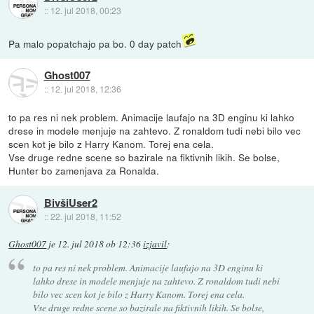
::
12. jul 2018, 00:23
Pa malo popatchajo pa bo. 0 day patch
Ghost007
::
12. jul 2018, 12:36
to pa res ni nek problem. Animacije laufajo na 3D enginu ki lahko
drese in modele menjuje na zahtevo. Z ronaldom tudi nebi bilo vec
scen kot je bilo z Harry Kanom. Torej ena cela.
Vse druge redne scene so bazirale na fiktivnih likih. Se bolse,
Hunter bo zamenjava za Ronalda.
BivšiUser2
::
22. jul 2018, 11:52
Ghost007
je
12. jul 2018 ob 12:36
izjavil
:
to pa res ni nek problem. Animacije laufajo na 3D enginu ki
lahko drese in modele menjuje na zahtevo. Z ronaldom tudi nebi
bilo vec scen kot je bilo z Harry Kanom. Torej ena cela.
Vse druge redne scene so bazirale na fiktivnih likih. Se bolse,