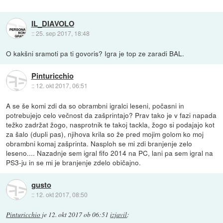
IL_DIAVOLO
::
25. sep 2017, 18:48
O kakšni sramoti pa ti govoris? Igra je top ze zaradi BAL.
Pinturicchio
::
12. okt 2017, 06:51
A se še komi zdi da so obrambni igralci leseni, počasni in
potrebujejo celo večnost da zašprintajo? Prav tako je v fazi napada
težko zadržat žogo, nasprotnik te takoj tackla, žogo si podajajo kot
za šalo (dupli pas), njihova krila so že pred mojim golom ko moj
obrambni komaj zašprinta. Nasploh se mi zdi branjenje zelo
leseno.... Nazadnje sem igral fifo 2014 na PC, lani pa sem igral na
PS3-ju in se mi je branjenje zdelo običajno.
gusto
::
12. okt 2017, 08:50
Pinturicchio
je
12. okt 2017 ob 06:51
izjavil
: