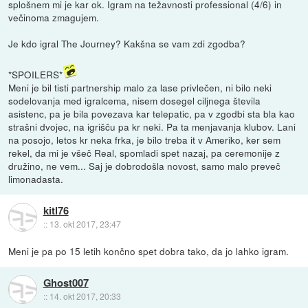
splošnem mi je kar ok. Igram na težavnosti professional (4/6) in
večinoma zmagujem.
Je kdo igral The Journey? Kakšna se vam zdi zgodba?
*SPOILERS*
Meni je bil tisti partnership malo za lase privlečen, ni bilo neki
sodelovanja med igralcema, nisem dosegel ciljnega števila
asistenc, pa je bila povezava kar telepatic, pa v zgodbi sta bla kao
strašni dvojec, na igrišču pa kr neki. Pa ta menjavanja klubov. Lani
na posojo, letos kr neka frka, je bilo treba it v Ameriko, ker sem
rekel, da mi je všeč Real, spomladi spet nazaj, pa ceremonije z
družino, ne vem... Saj je dobrodošla novost, samo malo preveč
limonadasta.
kitl76
::
13. okt 2017, 23:47
Meni je pa po 15 letih končno spet dobra tako, da jo lahko igram.
Ghost007
::
14. okt 2017, 20:33