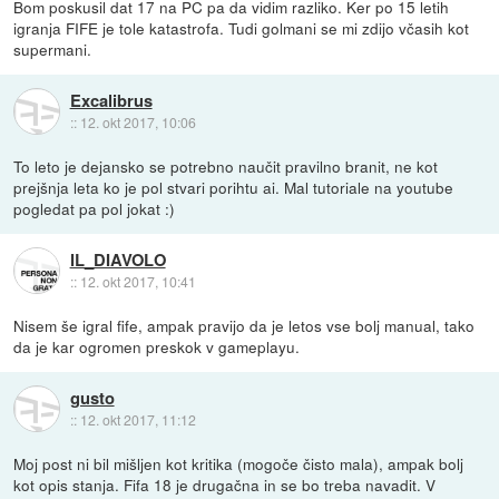
Bom poskusil dat 17 na PC pa da vidim razliko. Ker po 15 letih
igranja FIFE je tole katastrofa. Tudi golmani se mi zdijo včasih kot
supermani.
Excalibrus
::
12. okt 2017, 10:06
To leto je dejansko se potrebno naučit pravilno branit, ne kot
prejšnja leta ko je pol stvari porihtu ai. Mal tutoriale na youtube
pogledat pa pol jokat :)
IL_DIAVOLO
::
12. okt 2017, 10:41
Nisem še igral fife, ampak pravijo da je letos vse bolj manual, tako
da je kar ogromen preskok v gameplayu.
gusto
::
12. okt 2017, 11:12
Moj post ni bil mišljen kot kritika (mogoče čisto mala), ampak bolj
kot opis stanja. Fifa 18 je drugačna in se bo treba navadit. V