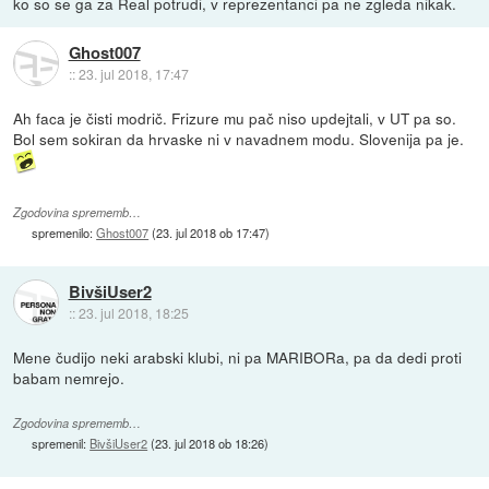
ko so se ga za Real potrudi, v reprezentanci pa ne zgleda nikak.
Ghost007
::
23. jul 2018, 17:47
Ah faca je čisti modrič. Frizure mu pač niso updejtali, v UT pa so.
Bol sem sokiran da hrvaske ni v navadnem modu. Slovenija pa je.
Zgodovina sprememb…
spremenilo:
Ghost007
(
23. jul 2018 ob 17:47
)
BivšiUser2
::
23. jul 2018, 18:25
Mene čudijo neki arabski klubi, ni pa MARIBORa, pa da dedi proti
babam nemrejo.
Zgodovina sprememb…
spremenil:
BivšiUser2
(
23. jul 2018 ob 18:26
)