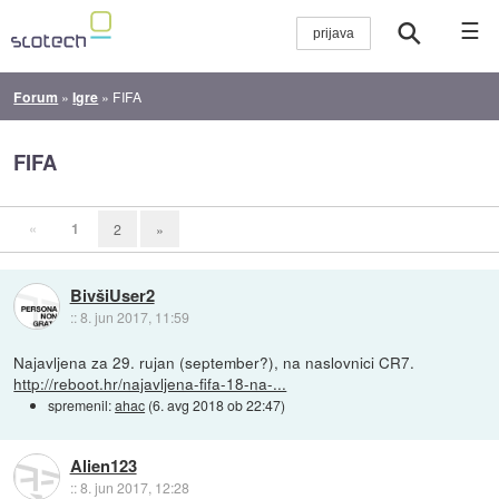
☰
Forum
»
Igre
»
FIFA
FIFA
«
1
2
»
BivšiUser2
::
8. jun 2017, 11:59
Najavljena za 29. rujan (september?), na naslovnici CR7.
http://reboot.hr/najavljena-fifa-18-na-...
spremenil:
ahac
(
6. avg 2018 ob 22:47
)
Alien123
::
8. jun 2017, 12:28