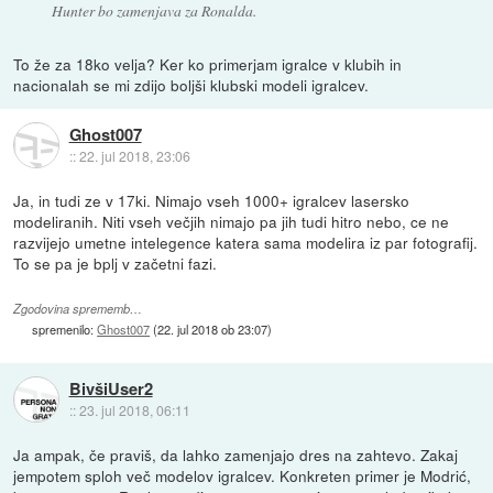
Hunter bo zamenjava za Ronalda.
To že za 18ko velja? Ker ko primerjam igralce v klubih in
nacionalah se mi zdijo boljši klubski modeli igralcev.
Ghost007
::
22. jul 2018, 23:06
Ja, in tudi ze v 17ki. Nimajo vseh 1000+ igralcev lasersko
modeliranih. Niti vseh večjih nimajo pa jih tudi hitro nebo, ce ne
razvijejo umetne intelegence katera sama modelira iz par fotografij.
To se pa je bplj v začetni fazi.
Zgodovina sprememb…
spremenilo:
Ghost007
(
22. jul 2018 ob 23:07
)
BivšiUser2
::
23. jul 2018, 06:11
Ja ampak, če praviš, da lahko zamenjajo dres na zahtevo. Zakaj
jempotem sploh več modelov igralcev. Konkreten primer je Modrić,