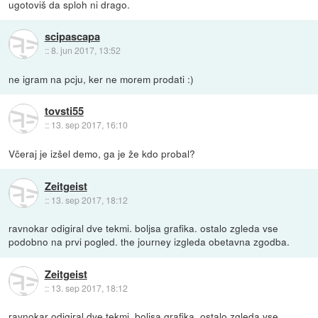
ugotoviš da sploh ni drago.
scipascapa
::
8. jun 2017, 13:52
ne igram na pcju, ker ne morem prodati :)
tovsti55
::
13. sep 2017, 16:10
Včeraj je izšel demo, ga je že kdo probal?
Zeitgeist
::
13. sep 2017, 18:12
ravnokar odigiral dve tekmi. boljsa grafika. ostalo zgleda vse
podobno na prvi pogled. the journey izgleda obetavna zgodba.
Zeitgeist
::
13. sep 2017, 18:12
ravnokar odigiral dve tekmi. boljsa grafika. ostalo zgleda vse