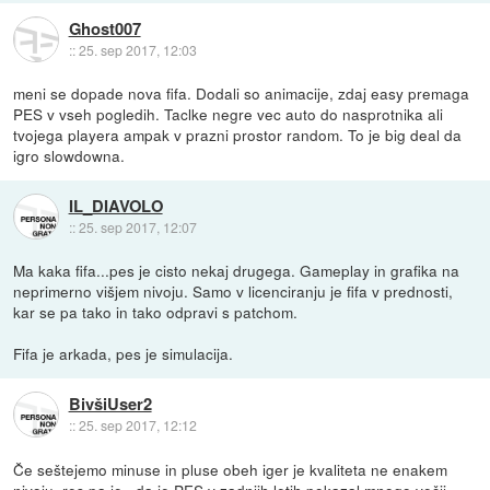
Ghost007
::
25. sep 2017, 12:03
meni se dopade nova fifa. Dodali so animacije, zdaj easy premaga
PES v vseh pogledih. Taclke negre vec auto do nasprotnika ali
tvojega playera ampak v prazni prostor random. To je big deal da
igro slowdowna.
IL_DIAVOLO
::
25. sep 2017, 12:07
Ma kaka fifa...pes je cisto nekaj drugega. Gameplay in grafika na
neprimerno višjem nivoju. Samo v licenciranju je fifa v prednosti,
kar se pa tako in tako odpravi s patchom.
Fifa je arkada, pes je simulacija.
BivšiUser2
::
25. sep 2017, 12:12
Če seštejemo minuse in pluse obeh iger je kvaliteta ne enakem
nivoju, res pa je , da je PES v zadnjih letih pokazal mnogo večji