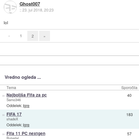
Ghost007
::
23. jul 2018, 20:23
lol
«
1
2
»
Vredno ogleda ...
Tema
Sporočila
»
Najboljša Fifa za pc
40
Samo346
Oddelek:
Igre
»
FIFA 17
183
shadeX
Oddelek:
Igre
»
Fifa 11 PC nextgen
57
Rotaidal