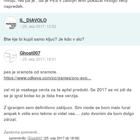
napredek.
IL_DIAVOLO
::
25. sep 2017, 12:52
Btw kje bi kupil samo kljuc? Je kdo v slo?
Ghost007
::
25. sep 2017, 18:01
pes je sramota od sramote.
https://www.cdkeys.com/pc/games/pro-evo...
zal mi je vsakega centa za ta apfal produkt. Se 2017 se mi zdi da
se je igral bolse ko je tista free verzija.
Z igranjem sem definitivno zakljuco. Sim mode se bom malo fural
ampak k vidis eno tekmo si videl vse.... zato dvomim da bom dolgo
zdrzal.
Zgodovina sprememb…
spremenilo:
Ghost007
(
25. sep 2017 ob 18:06
)