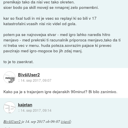
premikajo tako da nisi vec tako okreten.
sicer bodo pa skill moveji se nmaprej zelo pomembni.
kar so fixal tudi in mi je vsec so replayi ki so bili v 17
katastrofalni.vcasih nisi nic videl od gola.
potem pa se najnovejsa stvar - med igro lahko naredis hitro
menjavo - med prekrski ti racunalnik priporoca menjavo,tako da ti
ni treba vec v menu. huda poteza.sovrazim pajace ki prevec
pavzirajo med igro-mogoce bo jih zdaj manj.
to je to zaenkrat.
BivšiUser2
::
14. sep 2017, 09:07
Kako pa je s trajanjem igre dejanskih 90minut? Bi bilo zanimivo.
kajetan
::
14. sep 2017, 09:14
BivšiUser2
je
14. sep 2017 ob 09:07
izjavil
: