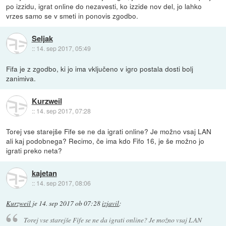
po izzidu, igrat online do nezavesti, ko izzide nov del, jo lahko
vrzes samo se v smeti in ponovis zgodbo.
Seljak
::
14. sep 2017, 05:49
Fifa je z zgodbo, ki jo ima vključeno v igro postala dosti bolj
zanimiva.
Kurzweil
::
14. sep 2017, 07:28
Torej vse starejše Fife se ne da igrati online? Je možno vsaj LAN
ali kaj podobnega? Recimo, če ima kdo Fifo 16, je še možno jo
igrati preko neta?
kajetan
::
14. sep 2017, 08:06
Kurzweil
je
14. sep 2017 ob 07:28
izjavil
:
Torej vse starejše Fife se ne da igrati online? Je možno vsaj LAN