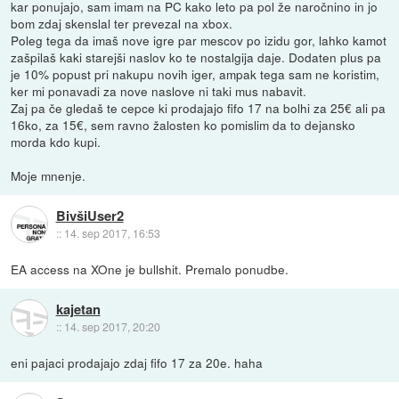
kar ponujajo, sam imam na PC kako leto pa pol že naročnino in jo
bom zdaj skenslal ter prevezal na xbox.
Poleg tega da imaš nove igre par mescov po izidu gor, lahko kamot
zašpilaš kaki starejši naslov ko te nostalgija daje. Dodaten plus pa
je 10% popust pri nakupu novih iger, ampak tega sam ne koristim,
ker mi ponavadi za nove naslove ni taki mus nabavit.
Zaj pa če gledaš te cepce ki prodajajo fifo 17 na bolhi za 25€ ali pa
16ko, za 15€, sem ravno žalosten ko pomislim da to dejansko
morda kdo kupi.
Moje mnenje.
BivšiUser2
::
14. sep 2017, 16:53
EA access na XOne je bullshit. Premalo ponudbe.
kajetan
::
14. sep 2017, 20:20
eni pajaci prodajajo zdaj fifo 17 za 20e. haha