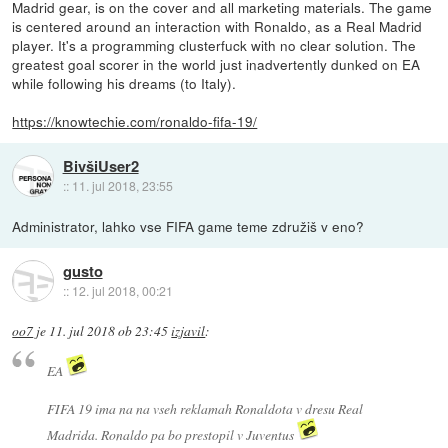
Madrid gear, is on the cover and all marketing materials. The game
is centered around an interaction with Ronaldo, as a Real Madrid
player. It's a programming clusterfuck with no clear solution. The
greatest goal scorer in the world just inadvertently dunked on EA
while following his dreams (to Italy).
https://knowtechie.com/ronaldo-fifa-19/
BivšiUser2
::
11. jul 2018, 23:55
Administrator, lahko vse FIFA game teme združiš v eno?
gusto
::
12. jul 2018, 00:21
oo7
je
11. jul 2018 ob 23:45
izjavil
:
EA
FIFA 19 ima na na vseh reklamah Ronaldota v dresu Real
Madrida. Ronaldo pa bo prestopil v Juventus