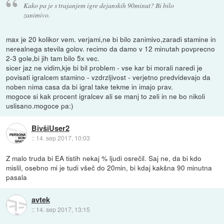
Kako pa je s trajanjem igre dejanskih 90minut? Bi bilo
zanimivo.
max je 20 kolikor vem. verjami,ne bi bilo zanimivo,zaradi stamine in
nerealnega stevila golov. recimo da damo v 12 minutah povprecno
2-3 gole,bi jih tam bilo 5x vec.
sicer jaz ne vidim,kje bi bil problem - vse kar bi morali naredi je
povisati igralcem stamino - vzdrzljivost - verjetno predvidevajo da
noben nima casa da bi igral take tekme in imajo prav.
mogoce si kak procent igralcev ali se manj to zeli in ne bo nikoli
uslisano.mogoce pa:)
BivšiUser2
::
14. sep 2017, 10:03
Z malo truda bi EA tistih nekaj % ljudi osrečil. Saj ne, da bi kdo
mislil, osebno mi je tudi všeč do 20min, bi kdaj kakšna 90 minutna
pasala
avtek
::
14. sep 2017, 13:15