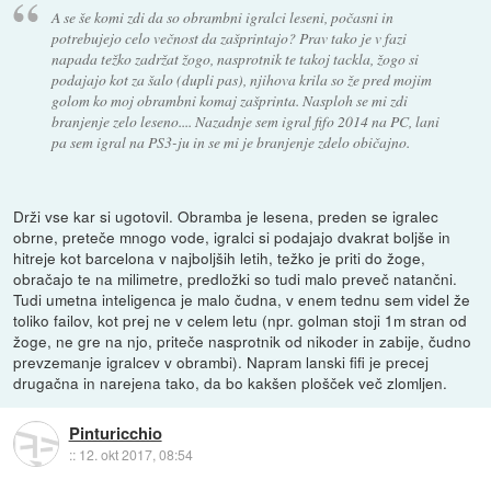
A se še komi zdi da so obrambni igralci leseni, počasni in
potrebujejo celo večnost da zašprintajo? Prav tako je v fazi
napada težko zadržat žogo, nasprotnik te takoj tackla, žogo si
podajajo kot za šalo (dupli pas), njihova krila so že pred mojim
golom ko moj obrambni komaj zašprinta. Nasploh se mi zdi
branjenje zelo leseno.... Nazadnje sem igral fifo 2014 na PC, lani
pa sem igral na PS3-ju in se mi je branjenje zdelo običajno.
Drži vse kar si ugotovil. Obramba je lesena, preden se igralec
obrne, preteče mnogo vode, igralci si podajajo dvakrat boljše in
hitreje kot barcelona v najboljših letih, težko je priti do žoge,
obračajo te na milimetre, predložki so tudi malo preveč natančni.
Tudi umetna inteligenca je malo čudna, v enem tednu sem videl že
toliko failov, kot prej ne v celem letu (npr. golman stoji 1m stran od
žoge, ne gre na njo, priteče nasprotnik od nikoder in zabije, čudno
prevzemanje igralcev v obrambi). Napram lanski fifi je precej
drugačna in narejena tako, da bo kakšen plošček več zlomljen.
Pinturicchio
::
12. okt 2017, 08:54