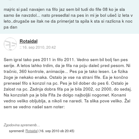
majric si pač navajen na fifo jaz sem bil tudi do fife 08 ko je sla
samo še navzdol... nato presedlal na pes in mi je bol ušeč iz leta v
leto..drugače se itak ne da primerjat ta spila k sta si razlicna k noc
pa dan
Rotaidal
::
16. sep 2010, 20:42
Sem igral tako pes 2011 in fifo 2011. Vedno sem bil bolj fan pes
serije. A letos lahko trdim, da je fifa na pcju daleč pred pesom. Ni
tračnic, 360 kontrole, animacije... Pes pa je tako lesen. Le fizika
žoge je nekako enaka. Ostalo je vse na strani fife. Ea je končno
prenesel fifo s konzol na pc. Pes je bil dober do pes 6. Ostalo je
žalost na pc. Zadnja dobra fifa pa je bila 2002, oz 2000, do sedaj.
Na konzolah pa je bila Fifa že dolgo najboljši nogomet. Konami
vedno veliko obljublja, a nikoli ne naredi. Ta slika pove veliko. Žal
sem se vedno našel sam noter:
Zgodovina sprememb…
spremenil:
Rotaidal
(
16. sep 2010 ob 20:45
)