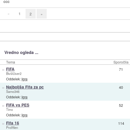
ccc
«
1
2
»
Vredno ogleda ...
Tema
Sporočila
»
FIFA
71
BivšiUser2
Oddelek:
Igre
»
Najboljša Fifa za pc
40
Samo346
Oddelek:
Igre
»
FIFA vs PES
52
Timx
Oddelek:
Igre
»
Fifa 16
114
ProfAlen