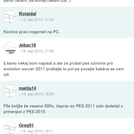
samo rečem, da komaj čakam izid :)
Rotaidal
::
16. sep 2010, 17:40
Končno pravi nogomet na PC.
Jebac18
::
16. sep 2010, 17:45
lj samo nekaj bom napisal a ste ze probal pes oziroma pro
evolution soccer 2011 probajte to pol pa povejte kakšna se vam
zdi
matija14
::
16. sep 2010, 18:00
Fifa boljša še vseeno 500x, čeprav so PES 2011 zelo dodelali v
primerjavi z PES 2010.
Greg91
::
16. sep 2010, 18:11