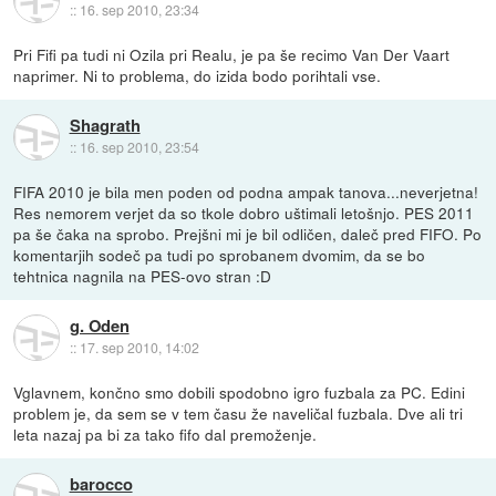
::
16. sep 2010, 23:34
Pri Fifi pa tudi ni Ozila pri Realu, je pa še recimo Van Der Vaart
naprimer. Ni to problema, do izida bodo porihtali vse.
Shagrath
::
16. sep 2010, 23:54
FIFA 2010 je bila men poden od podna ampak tanova...neverjetna!
Res nemorem verjet da so tkole dobro uštimali letošnjo. PES 2011
pa še čaka na sprobo. Prejšni mi je bil odličen, daleč pred FIFO. Po
komentarjih sodeč pa tudi po sprobanem dvomim, da se bo
tehtnica nagnila na PES-ovo stran :D
g. Oden
::
17. sep 2010, 14:02
Vglavnem, končno smo dobili spodobno igro fuzbala za PC. Edini
problem je, da sem se v tem času že naveličal fuzbala. Dve ali tri
leta nazaj pa bi za tako fifo dal premoženje.
barocco