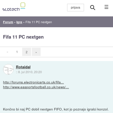
☰
Forum
»
Igre
»
Fifa 11 PC nextgen
Fifa 11 PC nextgen
«
1
2
»
Rotaidal
::
8. jul 2010, 20:20
http://forums.electronicarts.co.uk/fifa...
http://www.easportsfootball.co.uk/news/...
Končno bi naj PC dobil nextgen FIFO, kot jo poznajo igralci konzol.