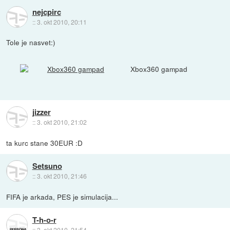
nejcpirc
::
3. okt 2010, 20:11
Tole je nasvet:)
Xbox360 gampad
jizzer
::
3. okt 2010, 21:02
ta kurc stane 30EUR :D
Setsuno
::
3. okt 2010, 21:46
FIFA je arkada, PES je simulacija...
T-h-o-r
::
3. okt 2010, 21:54