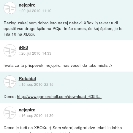
nejcpirc
::
20. jul 2010, 11:10
Razlog zakaj sem dobro leto nazaj nabavil XBox in takrat tudi
opustil vse druge špile na PCju. In še danes, če kaj špilam, je to
Fifa 10 na XBoxu
jRk0
::
20. jul 2010, 14:33
hvala za ta prispevek, nejcpirc. nas veseli da tako mislis :>
Rotaidal
::
15. sep 2010, 22:15
Demo:
http://www.gamershell.com/download_6353...
nejcpirc
::
16. sep 2010, 14:39
Demo je tudi na XBOXu :) Sem včeraj odigral dve tekmi in lahko