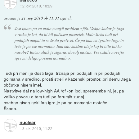
::
2. okt 2010, 18:29
arozma
je
21. sep 2010 ob 11:31
izjavil
:
Jest imam pa en malo manjši problem s fifo. Vedno kadar je žoga
v zraku je kot, da bi bil počasen posnetek. Malo šteka tudi pri
podajah ampat to se še da preživet. Če pa ima en igralec žogo in
teče je pa vse normalno. Ima kdo kakšno idejo kaj bi bilo lahko
narobe? Računalnik je sigurno dovolj močan. Vse ostale novejše
igre mi delajo povsem normalno.
Tudi pri meni je dosti laga, trznaja pri podajah in pri podajah
golmana v sredino, prosti streli v kazenski prostor,.pri demu ,tega
občutka nisem imel.
Nastvitve dal na low-high AA /of -on ipd. spremembe ni, je, pa
veliko govoru o tem tudi po forumih zunaj.
osebno nisen neki fan igre,je pa na momente moteče.
Škoda.
nuclear
::
3. okt 2010, 11:22