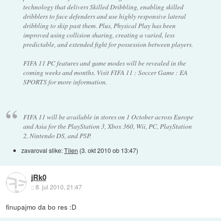
technology that delivers Skilled Dribbling, enabling skilled
dribblers to face defenders and use highly responsive lateral
dribbling to skip past them. Plus, Physical Play has been
improved using collision sharing, creating a varied, less
predictable, and extended fight for possession between players.
FIFA 11 PC features and game modes will be revealed in the
coming weeks and months. Visit FIFA 11 : Soccer Game : EA
SPORTS for more information.
FIFA 11 will be available in stores on 1 October across Europe
and Asia for the PlayStation 3, Xbox 360, Wii, PC, PlayStation
2, Nintendo DS, and PSP.
zavaroval slike:
Tilen
(
3. okt 2010 ob 13:47
)
jRk0
::
8. jul 2010, 21:47
finupajmo da bo res :D