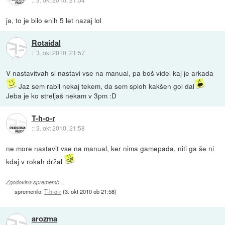
ja, to je bilo enih 5 let nazaj lol
Rotaidal
::
3. okt 2010, 21:57
V nastavitvah si nastavi vse na manual, pa boš videl kaj je arkada
Jaz sem rabil nekaj tekem, da sem sploh kakšen gol dal
Jeba je ko streljaš nekam v 3pm :D
T-h-o-r
::
3. okt 2010, 21:58
ne more nastavit vse na manual, ker nima gamepada, niti ga še ni
kdaj v rokah držal
Zgodovina sprememb…
spremenilo:
T-h-o-r
(
3. okt 2010 ob 21:58
)
arozma