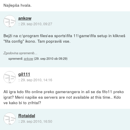
Najlepša hvala.
ankow
::
29. sep 2010, 09:27
Bejži na c:\program files\ea sports\fifa 11\game\fifa setup in klikneš
"fifa config" ikono. Tam popraviš vse.
Zgodovina sprememb…
spremenil:
ankow
(
29. sep 2010 ob 09:29
)
gil111
::
29. sep 2010, 14:16
Ali igra kdo fifo online preko gamerangera in ali se da fifo11 preko
igrat? Meni napiše ea servers are not available at this time.. Kdo
ve kako bi to zrihtal?
Rotaidal
::
29. sep 2010, 16:50