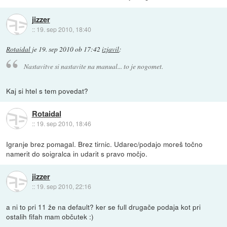
jizzer
::
19. sep 2010, 18:40
Rotaidal
je
19. sep 2010 ob 17:42
izjavil
:
Nastavitve si nastavite na manual... to je nogomet.
Kaj si htel s tem povedat?
Rotaidal
::
19. sep 2010, 18:46
Igranje brez pomagal. Brez tirnic. Udarec/podajo moreš točno
namerit do soigralca in udarit s pravo močjo.
jizzer
::
19. sep 2010, 22:16
a ni to pri 11 že na default? ker se full drugače podaja kot pri
ostalih fifah mam občutek :)