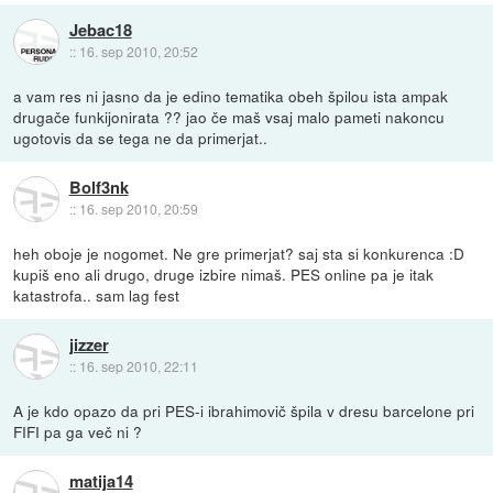
Jebac18
::
16. sep 2010, 20:52
a vam res ni jasno da je edino tematika obeh špilou ista ampak
drugače funkijonirata ?? jao če maš vsaj malo pameti nakoncu
ugotovis da se tega ne da primerjat..
Bolf3nk
::
16. sep 2010, 20:59
heh oboje je nogomet. Ne gre primerjat? saj sta si konkurenca :D
kupiš eno ali drugo, druge izbire nimaš. PES online pa je itak
katastrofa.. sam lag fest
jizzer
::
16. sep 2010, 22:11
A je kdo opazo da pri PES-i ibrahimovič špila v dresu barcelone pri
FIFI pa ga več ni ?
matija14