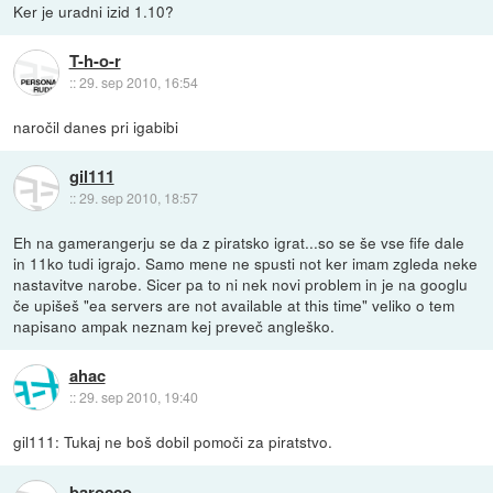
Ker je uradni izid 1.10?
T-h-o-r
::
29. sep 2010, 16:54
naročil danes pri igabibi
gil111
::
29. sep 2010, 18:57
Eh na gamerangerju se da z piratsko igrat...so se še vse fife dale
in 11ko tudi igrajo. Samo mene ne spusti not ker imam zgleda neke
nastavitve narobe. Sicer pa to ni nek novi problem in je na googlu
če upišeš "ea servers are not available at this time" veliko o tem
napisano ampak neznam kej preveč angleško.
ahac
::
29. sep 2010, 19:40
gil111: Tukaj ne boš dobil pomoči za piratstvo.
barocco