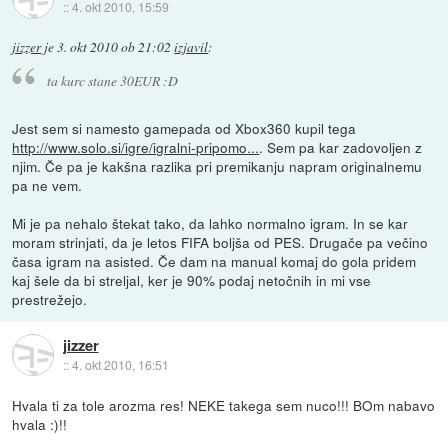
::
4. okt 2010, 15:59
jizzer
je
3. okt 2010 ob 21:02
izjavil
:
ta kurc stane 30EUR :D
Jest sem si namesto gamepada od Xbox360 kupil tega
http://www.solo.si/igre/igralni-pripomo...
. Sem pa kar zadovoljen z
njim. Če pa je kakšna razlika pri premikanju napram originalnemu
pa ne vem.
Mi je pa nehalo štekat tako, da lahko normalno igram. In se kar
moram strinjati, da je letos FIFA boljša od PES. Drugače pa večino
časa igram na asisted. Če dam na manual komaj do gola pridem
kaj šele da bi streljal, ker je 90% podaj netočnih in mi vse
prestrežejo.
jizzer
::
4. okt 2010, 16:51
Hvala ti za tole arozma res! NEKE takega sem nuco!!! BOm nabavo
hvala :)!!