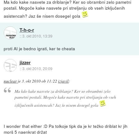
Ma kdo kake nasvete za driblanje? Ker so obrambni zelo pametni
postali. Mogoče kake nasvete pri streljanju ob vseh izključenih
asistencah? Jaz še nisem dosegel gola
T-h-o-r
::
3. okt 2010, 13:39
proti AI je bedno igrati, ker te cheata
jizzer
::
3. okt 2010, 20:09
nuclear
je
3. okt 2010 ob 11:22
izjavil
:
Ma kdo kake nasvete za driblanje? Ker so obrambni zelo
pametni postali. Mogoče kake nasvete pri streljanju ob vseh
izključenih asistencah? Jaz še nisem dosegel gola
I wonder that either :D Pa tolkoje tipk da je kr težko driblat kr jih
morš 5 naenkrat držat