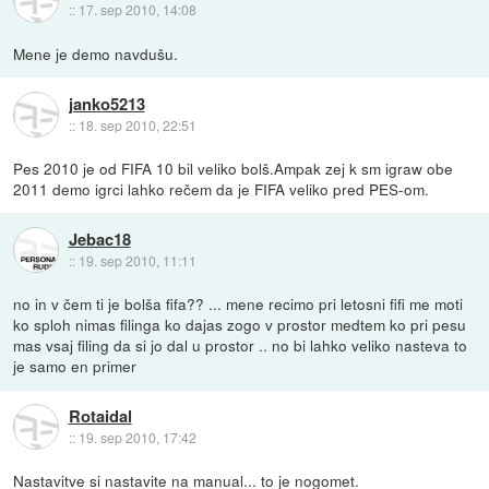
::
17. sep 2010, 14:08
Mene je demo navdušu.
janko5213
::
18. sep 2010, 22:51
Pes 2010 je od FIFA 10 bil veliko bolš.Ampak zej k sm igraw obe
2011 demo igrci lahko rečem da je FIFA veliko pred PES-om.
Jebac18
::
19. sep 2010, 11:11
no in v čem ti je bolša fifa?? ... mene recimo pri letosni fifi me moti
ko sploh nimas filinga ko dajas zogo v prostor medtem ko pri pesu
mas vsaj filing da si jo dal u prostor .. no bi lahko veliko nasteva to
je samo en primer
Rotaidal
::
19. sep 2010, 17:42
Nastavitve si nastavite na manual... to je nogomet.