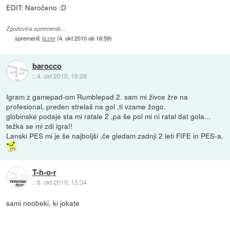
EDIT: Naročeno :D
Zgodovina sprememb…
spremenil:
jizzer
(
4. okt 2010 ob 16:59
)
barocco
::
4. okt 2010, 19:28
Igram z gamepad-om Rumblepad 2. sam mi živce žre na
profesional, preden strelaš na gol ,ti vzame žogo.
globinske podaje sta mi ratale 2 ,pa še pol mi ni ratal dat gola...
težka se mi zdi igra!!
Lanski PES mi je še najboljši ,če gledam zadnji 2 leti FIFE in PES-a.
T-h-o-r
::
6. okt 2010, 15:34
sami noobeki, ki jokate