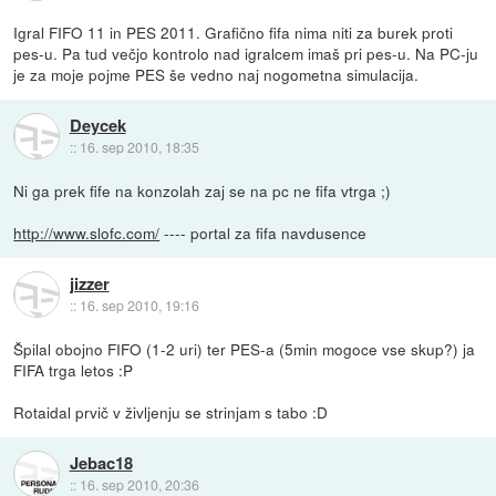
Igral FIFO 11 in PES 2011. Grafično fifa nima niti za burek proti
pes-u. Pa tud večjo kontrolo nad igralcem imaš pri pes-u. Na PC-ju
je za moje pojme PES še vedno naj nogometna simulacija.
Deycek
::
16. sep 2010, 18:35
Ni ga prek fife na konzolah zaj se na pc ne fifa vtrga ;)
http://www.slofc.com/
---- portal za fifa navdusence
jizzer
::
16. sep 2010, 19:16
Špilal obojno FIFO (1-2 uri) ter PES-a (5min mogoce vse skup?) ja
FIFA trga letos :P
Rotaidal prvič v življenju se strinjam s tabo :D
Jebac18
::
16. sep 2010, 20:36