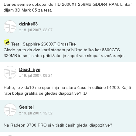
Danes sem se dokopal do HD 2600XT 256MB GDDR4 RAM. Lihkar
dljam 3D Mark 05 za test.
dzinks63
::
18. jul 2007, 23:07
Test :
Sapphire 2600XT CrossFire
Glede na to da dve karti staneta približno toliko kot 8800GTS
320MB in se ji slabo približata, je zopet vse skupaj razočaranje.
Dead_Eye
::
19. jul 2007, 09:24
Hehe, to z dx10 me spominja na stare čase in odlično ti4200. Kaj ti
rabi boljša grafika če gledaš diapozitive? :D
Senitel
::
19. jul 2007, 12:52
Na Radeon 9700 PRO si v tistih časih gledal diapozitive?