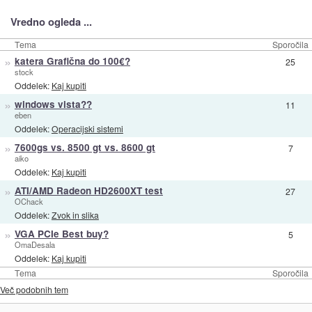
Vredno ogleda ...
Tema
Sporočila
»
katera Grafična do 100€?
25
stock
Oddelek:
Kaj kupiti
»
windows vista??
11
eben
Oddelek:
Operacijski sistemi
»
7600gs vs. 8500 gt vs. 8600 gt
7
aiko
Oddelek:
Kaj kupiti
»
ATI/AMD Radeon HD2600XT test
27
OChack
Oddelek:
Zvok in slika
»
VGA PCIe Best buy?
5
OmaDesala
Oddelek:
Kaj kupiti
Tema
Sporočila
Več podobnih tem