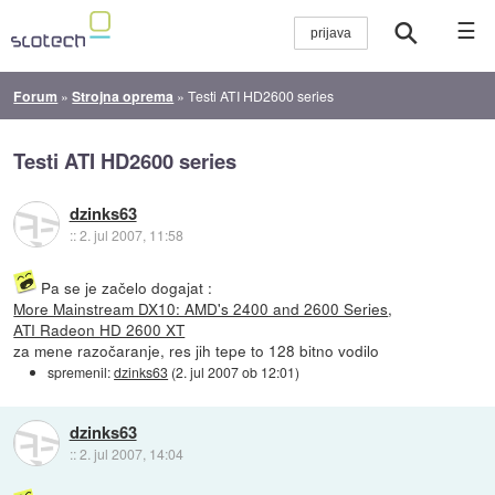
☰
Forum
»
Strojna oprema
»
Testi ATI HD2600 series
Testi ATI HD2600 series
dzinks63
::
2. jul 2007, 11:58
Pa se je začelo dogajat :
More Mainstream DX10: AMD's 2400 and 2600 Series
,
ATI Radeon HD 2600 XT
za mene razočaranje, res jih tepe to 128 bitno vodilo
spremenil:
dzinks63
(
2. jul 2007 ob 12:01
)
dzinks63
::
2. jul 2007, 14:04