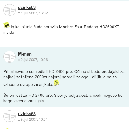
dzinks63
::
4. jul 2007, 16:02
In kaj bi tole čudo spravilo iz sebe:
Four Radeon HD2600XT
inside
M-man
::
9. jul 2007, 10:26
Pri mimovrste sem odkril
HD 2400 pro
. Očitno si bodo prodajalci za
najbolj zaželjeno 2600xt najprej naredili zalogo - ali jih je pa za
vzhodno evropo zmanjkalo.
Še en
test
za HD 2400 pro. Sicer je bolj žalost, ampak mogoče bo
koga vseeno zanimala.
dzinks63
::
9. jul 2007, 10:31