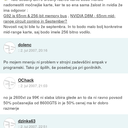
nadomestiti močnejše karte, ker te so ena sama žalost in nvidia že
ima odgovor :
G92 is 65nm & 256-bit memory bus
,
NVIDIA D8M - 65nm mid-
range circuit coming in September?
Novosti naj bi bile tu že septembra. In to bodo malo bolj konkretne
mid-range karte, saj bodo imele 256 bitno vodilo.
dolenc
::
2. jul 2007, 20:16
Po mojem mnenju ni problem v strojni zadevščini ampak v
programski. Tako pr špilih, še posebej pa pri gonilnikih.
OChack
::
2. jul 2007, 21:03
no ja 2600xt za 99€ ni slaba izbira glede an to da ni ravno povsod
50% počasnejša od 8600GTS in je 50% cenej ma kr dobro
razmerje
dzinks63
::
2. jul 2007, 22:51