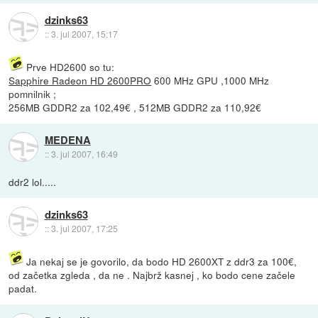
dzinks63
::
3. jul 2007, 15:17
Prve HD2600 so tu:
Sapphire Radeon HD 2600PRO
600 MHz GPU ,1000 MHz
pomnilnik ;
256MB GDDR2 za 102,49€ , 512MB GDDR2 za 110,92€
MEDENA
::
3. jul 2007, 16:49
ddr2 lol.....
dzinks63
::
3. jul 2007, 17:25
Ja nekaj se je govorilo, da bodo HD 2600XT z ddr3 za 100€,
od začetka zgleda , da ne . Najbrž kasnej , ko bodo cene začele
padat.