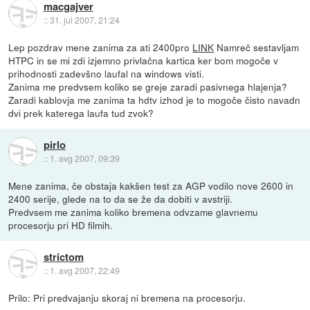
macgajver
::
31. jul 2007, 21:24
Lep pozdrav mene zanima za ati 2400pro
LINK
Namreč sestavljam
HTPC in se mi zdi izjemno privlačna kartica ker bom mogoče v
prihodnosti zadevšno laufal na windows visti.
Zanima me predvsem koliko se greje zaradi pasivnega hlajenja?
Zaradi kablovja me zanima ta hdtv izhod je to mogoče čisto navadn
dvi prek katerega laufa tud zvok?
pirlo
::
1. avg 2007, 09:39
Mene zanima, če obstaja kakšen test za AGP vodilo nove 2600 in
2400 serije, glede na to da se že da dobiti v avstriji.
Predvsem me zanima koliko bremena odvzame glavnemu
procesorju pri HD filmih.
strictom
::
1. avg 2007, 22:49
Prilo: Pri predvajanju skoraj ni bremena na procesorju.