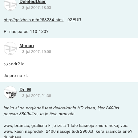
DeletedUser
::
3. jul 2007, 18:03
http://geizhals.at/a263234.html
- 92EUR
Pr nas pa bo 110-120?
M-man
::
3. jul 2007, 19:08
>>>ddr2 lol.....
Je pro ne xt.
Dr_M
::
3. jul 2007, 21:38
lahko si pa pogledaš test dekodiranja HD videa, kjer 2400xt
poseka 8800ultra, to je šele sramota
wow, braniac, graficna ki je izsla 1 leto kasneje zmore nekaj vec.
waw, kasn napredek. 2400 nascije tudi 2900xt. kera sramota ane?
dumbass.