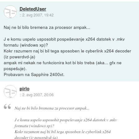
DeletedUser
::
2. avg 2007, 19:42
Naj ne bi bilo bremena za procesor ampak...
J e komu uspelo usposobit pospeševanje x264 datotek v .mkv
formatu (windows xp)?
Kokr razumem naj bi bil tega sposoben le cyberlink x264 decoder
(iz powerdvd-ja)
ampak mi nekak ne funkcionira kot bi blo treba (aka... gfx ne
pospešuje).
Probavam na Sapphire 2400xt.
pirlo
::
2. avg 2007, 20:06
Naj ne bi bilo bremena za procesor ampak...
J e komu uspelo usposobit pospeševanje x264 datotek v .mkv
formatu (windows xp)?
Kokr razumem naj bi bil tega sposoben le cyberlink x264
decoder (iz powerdvd-ja)