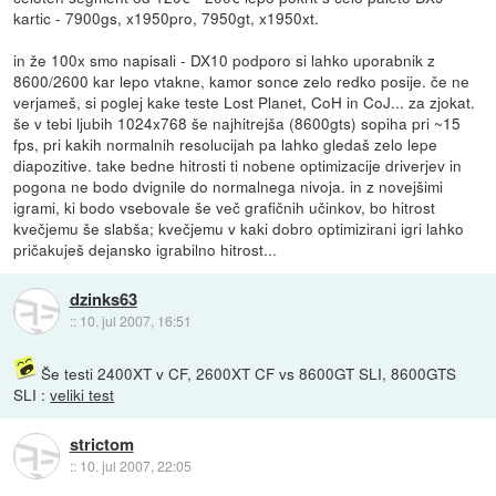
kartic - 7900gs, x1950pro, 7950gt, x1950xt.
in že 100x smo napisali - DX10 podporo si lahko uporabnik z
8600/2600 kar lepo vtakne, kamor sonce zelo redko posije. če ne
verjameš, si poglej kake teste Lost Planet, CoH in CoJ... za zjokat.
še v tebi ljubih 1024x768 še najhitrejša (8600gts) sopiha pri ~15
fps, pri kakih normalnih resolucijah pa lahko gledaš zelo lepe
diapozitive. take bedne hitrosti ti nobene optimizacije driverjev in
pogona ne bodo dvignile do normalnega nivoja. in z novejšimi
igrami, ki bodo vsebovale še več grafičnih učinkov, bo hitrost
kvečjemu še slabša; kvečjemu v kaki dobro optimizirani igri lahko
pričakuješ dejansko igrabilno hitrost...
dzinks63
::
10. jul 2007, 16:51
Še testi 2400XT v CF, 2600XT CF vs 8600GT SLI, 8600GTS
SLI :
veliki test
strictom
::
10. jul 2007, 22:05