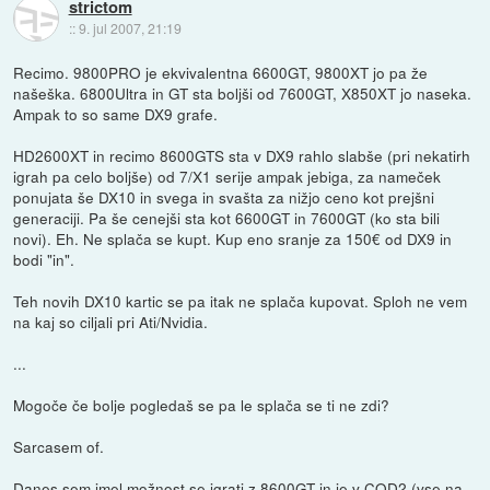
strictom
::
9. jul 2007, 21:19
Recimo. 9800PRO je ekvivalentna 6600GT, 9800XT jo pa že
našeška. 6800Ultra in GT sta boljši od 7600GT, X850XT jo naseka.
Ampak to so same DX9 grafe.
HD2600XT in recimo 8600GTS sta v DX9 rahlo slabše (pri nekatirh
igrah pa celo boljše) od 7/X1 serije ampak jebiga, za nameček
ponujata še DX10 in svega in svašta za nižjo ceno kot prejšni
generaciji. Pa še cenejši sta kot 6600GT in 7600GT (ko sta bili
novi). Eh. Ne splača se kupt. Kup eno sranje za 150€ od DX9 in
bodi "in".
Teh novih DX10 kartic se pa itak ne splača kupovat. Sploh ne vem
na kaj so ciljali pri Ati/Nvidia.
...
Mogoče če bolje pogledaš se pa le splača se ti ne zdi?
Sarcasem of.
Danes sem imel možnost se igrati z 8600GT in je v COD2 (vse na