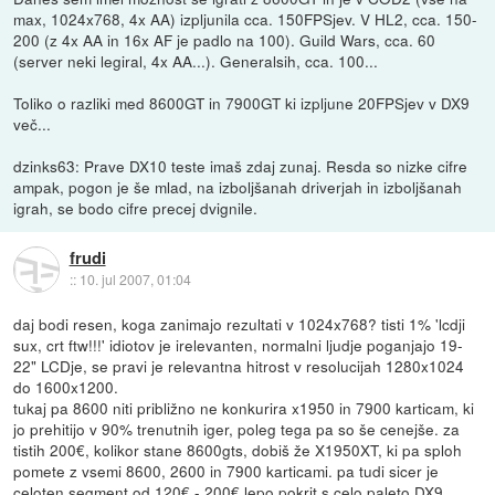
max, 1024x768, 4x AA) izpljunila cca. 150FPSjev. V HL2, cca. 150-
200 (z 4x AA in 16x AF je padlo na 100). Guild Wars, cca. 60
(server neki legiral, 4x AA...). Generalsih, cca. 100...
Toliko o razliki med 8600GT in 7900GT ki izpljune 20FPSjev v DX9
več...
dzinks63: Prave DX10 teste imaš zdaj zunaj. Resda so nizke cifre
ampak, pogon je še mlad, na izboljšanah driverjah in izboljšanah
igrah, se bodo cifre precej dvignile.
frudi
::
10. jul 2007, 01:04
daj bodi resen, koga zanimajo rezultati v 1024x768? tisti 1% 'lcdji
sux, crt ftw!!!' idiotov je irelevanten, normalni ljudje poganjajo 19-
22" LCDje, se pravi je relevantna hitrost v resolucijah 1280x1024
do 1600x1200.
tukaj pa 8600 niti približno ne konkurira x1950 in 7900 karticam, ki
jo prehitijo v 90% trenutnih iger, poleg tega pa so še cenejše. za
tistih 200€, kolikor stane 8600gts, dobiš že X1950XT, ki pa sploh
pomete z vsemi 8600, 2600 in 7900 karticami. pa tudi sicer je
celoten segment od 120€ - 200€ lepo pokrit s celo paleto DX9