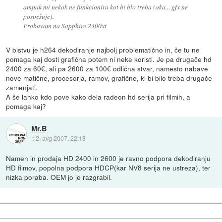
ampak mi nekak ne funkcionira kot bi blo treba (aka... gfx ne
pospešuje).
Probavam na Sapphire 2400xt
V bistvu je h264 dekodiranje najbolj problematično in, če tu ne
pomaga kaj dosti grafična potem ni neke koristi. Je pa drugače hd
2400 za 60€, ali pa 2600 za 100€ odlična stvar, namesto nabave
nove matične, procesorja, ramov, grafične, ki bi bilo treba drugače
zamenjati.
A še lahko kdo pove kako dela radeon hd serija pri filmih, a
pomaga kaj?
Mr.B
::
2. avg 2007, 22:18
Namen in prodaja HD 2400 in 2600 je ravno podpora dekodiranju
HD filmov, popolna podpora HDCP(kar NV8 serija ne ustreza), ter
nizka poraba. OEM jo je razgrabil.