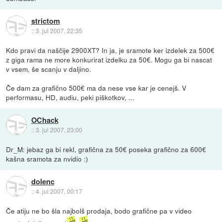
strictom
::
3. jul 2007, 22:35
Kdo pravi da naščije 2900XT? In ja, je sramote ker izdelek za 500€
z giga rama ne more konkurirat izdelku za 50€. Mogu ga bi nascat
v vsem, še scanju v daljino.
Če dam za grafično 500€ ma da nese vse kar je cenejš. V
performasu, HD, audiu, peki piškotkov, ...
OChack
::
3. jul 2007, 23:00
Dr_M: jebaz ga bi rekl, grafična za 50€ poseka grafično za 600€
kašna sramota za nvidio :)
dolenc
::
4. jul 2007, 00:17
Če atiju ne bo šla najbolš prodaja, bodo grafične pa v video