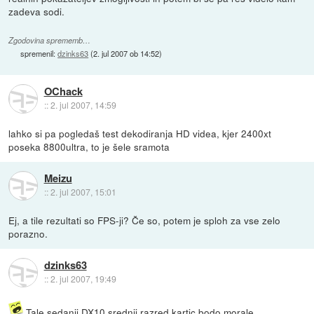
zadeva sodi.
Zgodovina sprememb…
spremenil:
dzinks63
(
2. jul 2007 ob 14:52
)
OChack
::
2. jul 2007, 14:59
lahko si pa pogledaš test dekodiranja HD videa, kjer 2400xt
poseka 8800ultra, to je šele sramota
Meizu
::
2. jul 2007, 15:01
Ej, a tile rezultati so FPS-ji? Če so, potem je sploh za vse zelo
porazno.
dzinks63
::
2. jul 2007, 19:49
Tale sedanji DX10 srednji razred kartic bodo morale