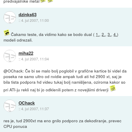
predvajalnike metal
dzinks63
::
4. jul 2007, 11:00
Čakamo teste, da vidimo kako se bodo dual (
1.
,
2.
,
3.
,
4.
)
modeli odrezali.
miha22
::
4. jul 2007, 11:04
@OChack: Če bi se malo bolj poglobil v grafične kartice bi videl da
poseka ne samo ultro od nvidie ampak tudi ati hd 2900 xt, saj je
bila tista podpora hd videu tukaj bolj namišljena, oziroma kakor so
pri ATI-ju rekli naj bi jo odklenili potem z novejšimi driverji
OChack
::
4. jul 2007, 11:37
res je, tud 2900xt ma eno gnilo podporo za dekodiranje, prevec
CPU ponuca