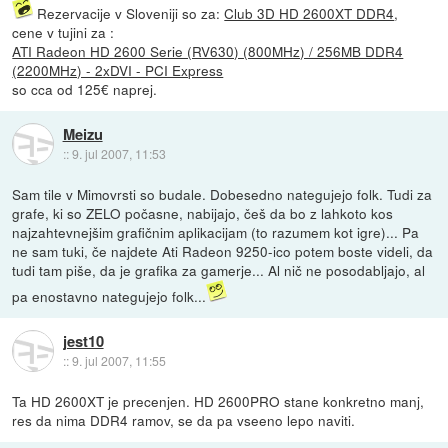
Rezervacije v Sloveniji so za:
Club 3D HD 2600XT DDR4
,
cene v tujini za :
ATI Radeon HD 2600 Serie (RV630) (800MHz) / 256MB DDR4
(2200MHz) - 2xDVI - PCI Express
so cca od 125€ naprej.
Meizu
::
9. jul 2007, 11:53
Sam tile v Mimovrsti so budale. Dobesedno nategujejo folk. Tudi za
grafe, ki so ZELO počasne, nabijajo, češ da bo z lahkoto kos
najzahtevnejšim grafičnim aplikacijam (to razumem kot igre)... Pa
ne sam tuki, če najdete Ati Radeon 9250-ico potem boste videli, da
tudi tam piše, da je grafika za gamerje... Al nič ne posodabljajo, al
pa enostavno nategujejo folk...
jest10
::
9. jul 2007, 11:55
Ta HD 2600XT je precenjen. HD 2600PRO stane konkretno manj,
res da nima DDR4 ramov, se da pa vseeno lepo naviti.