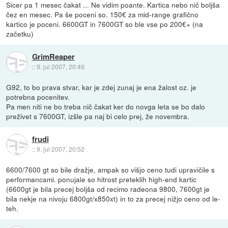
Sicer pa 1 mesec čakat ... Ne vidim poante. Kartica nebo nič boljša
čez en mesec. Pa še poceni so. 150€ za mid-range grafično
kartico je poceni. 6600GT in 7600GT so ble vse po 200€+ (na
začetku)
GrimReaper
::
9. jul 2007, 20:49
G92, to bo prava stvar, kar je zdej zunaj je ena žalost oz. je
potrebna pocenitev.
Pa men niti ne bo treba nič čakat ker do novga leta se bo dalo
preživet s 7600GT, izšle pa naj bi celo prej, že novembra.
frudi
::
9. jul 2007, 20:52
6600/7600 gt so bile dražje, ampak so višjo ceno tudi upravičile s
performancami. ponujale so hitrost preteklih high-end kartic
(6600gt je bila precej boljša od recimo radeona 9800, 7600gt je
bila nekje na nivoju 6800gt/x850xt) in to za precej nižjo ceno od le-
teh.