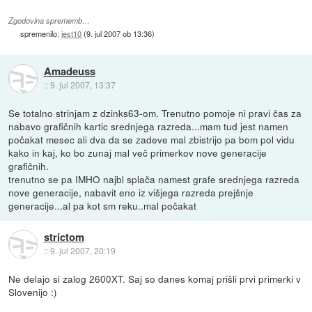
Zgodovina sprememb…
spremenilo:
jest10
(
9. jul 2007 ob 13:36
)
Amadeuss
::
9. jul 2007, 13:37
Se totalno strinjam z dzinks63-om. Trenutno pomoje ni pravi čas za
nabavo grafičnih kartic srednjega razreda...mam tud jest namen
počakat mesec ali dva da se zadeve mal zbistrijo pa bom pol vidu
kako in kaj, ko bo zunaj mal več primerkov nove generacije
grafičnih.
trenutno se pa IMHO najbl splača namest grafe srednjega razreda
nove generacije, nabavit eno iz višjega razreda prejšnje
generacije...al pa kot sm reku..mal počakat
strictom
::
9. jul 2007, 20:19
Ne delajo si zalog 2600XT. Saj so danes komaj prišli prvi primerki v
Slovenijo :)