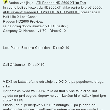
Vedno več jih je :
ATI Radeon HD 2600 XT im Test
In vedno bolj se kaže , da HD2600XT lahko parira le proti 8600gt.
AMD revient: Radeon HD 2600 XT & HD 2400 XT
, preseneča v
Half-Life 2 Lost Coast,
Radeon HD2600 Preview
,
se pa dokaj dobro izkažejo v DX10 testih ;
Company Of Heroes - v1.70 - DirectX 10
Lost Planet Extreme Condition - DirectX 10
Call Of Juarez - DirectX 10
V DX9 se katastrofalno odrežejo , v DX10 je pa popolnoma druga
slika
kjer potolče nvido za 100%, tako da tudi ni vse tako črno, kot
zgleda na prvi pogled, čeprav ne vem kakšen bi bil užitek igrat igro
z cca 10 FPS
Škoda , da ni primerjave v DX10 z 8800gts, ki pa je eden od
realnih pokazateljev zmogljivosti in potem bi se pa res videlo kam