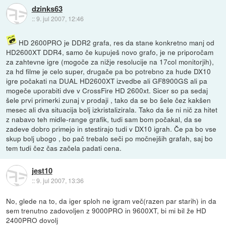
dzinks63
::
9. jul 2007, 12:46
HD 2600PRO je DDR2 grafa, res da stane konkretno manj od
HD2600XT DDR4, samo če kupuješ novo grafo, je ne priporočam
za zahtevne igre (mogoče za nižje resolucije na 17col monitorjih),
za hd filme je celo super, drugače pa bo potrebno za hude DX10
igre počakati na DUAL HD2600XT izvedbe ali GF8900GS ali pa
mogeče uporabiti dve v CrossFire HD 2600xt. Sicer so pa sedaj
šele prvi primerki zunaj v prodaji , tako da se bo šele čez kakšen
mesec ali dva situacija bolj izkristalizirala. Tako da še ni nič za hitet
z nabavo teh midle-range grafik, tudi sam bom počakal, da se
zadeve dobro primejo in stestirajo tudi v DX10 igrah. Če pa bo vse
skup bolj ubogo , bo pač trebalo seči po močnejših grafah, saj bo
tem tudi čez čas začela padati cena.
jest10
::
9. jul 2007, 13:36
No, glede na to, da iger sploh ne igram več(razen par starih) in da
sem trenutno zadovoljen z 9000PRO in 9600XT, bi mi bil že HD
2400PRO dovolj