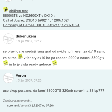
obširen test
8800GTS vs HD2600XT v DX10 :
Call of Juarez D3D10 &#8211; 1280x1024
Company of Heroes D3D10 &#8211; 1280x1024
dukenukem
::
3. jul 2007, 02:12
se pravi da je srednji rang graf od nvidie ,primeren za dx10 samo
za okras
v far cry dx10 bo pa radeon 2900xt nascal 8800gtx
in to je vista ready geforce
Veron
::
3. jul 2007, 07:25
use skup porazno, da komi 8800GTS 320mb spravi na 33fsp???
Zgodovina sprememb…
spremenil:
Veron
(
3. jul 2007 ob 07:26
)