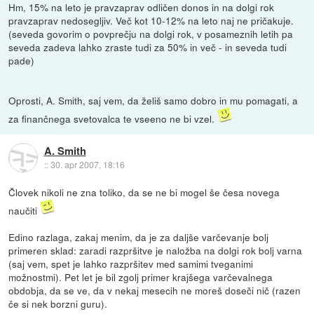
Hm, 15% na leto je pravzaprav odličen donos in na dolgi rok
pravzaprav nedosegljiv. Več kot 10-12% na leto naj ne pričakuje.
(seveda govorim o povprečju na dolgi rok, v posameznih letih pa
seveda zadeva lahko zraste tudi za 50% in več - in seveda tudi
pade)
Oprosti, A. Smith, saj vem, da želiš samo dobro in mu pomagati, a
za finančnega svetovalca te vseeno ne bi vzel.
A. Smith
::
30. apr 2007, 18:16
Človek nikoli ne zna toliko, da se ne bi mogel še česa novega
naučiti
Edino razlaga, zakaj menim, da je za daljše varčevanje bolj
primeren sklad: zaradi razpršitve je naložba na dolgi rok bolj varna
(saj vem, spet je lahko razpršitev med samimi tveganimi
možnostmi). Pet let je bil zgolj primer krajšega varčevalnega
obdobja, da se ve, da v nekaj mesecih ne moreš doseči nič (razen
če si nek borzni guru).