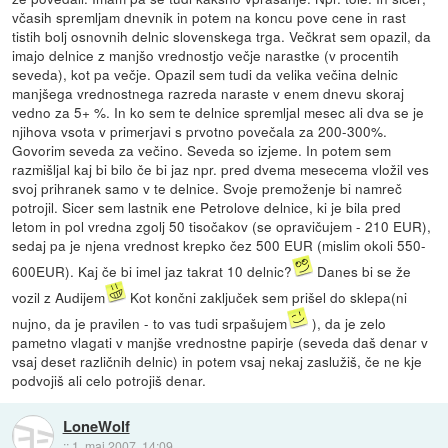
včasih spremljam dnevnik in potem na koncu pove cene in rast
tistih bolj osnovnih delnic slovenskega trga. Večkrat sem opazil, da
imajo delnice z manjšo vrednostjo večje narastke (v procentih
seveda), kot pa večje. Opazil sem tudi da velika večina delnic
manjšega vrednostnega razreda naraste v enem dnevu skoraj
vedno za 5+ %. In ko sem te delnice spremljal mesec ali dva se je
njihova vsota v primerjavi s prvotno povečala za 200-300%.
Govorim seveda za večino. Seveda so izjeme. In potem sem
razmišljal kaj bi bilo če bi jaz npr. pred dvema mesecema vložil ves
svoj prihranek samo v te delnice. Svoje premoženje bi namreč
potrojil. Sicer sem lastnik ene Petrolove delnice, ki je bila pred
letom in pol vredna zgolj 50 tisočakov (se opravičujem - 210 EUR),
sedaj pa je njena vrednost krepko čez 500 EUR (mislim okoli 550-
600EUR). Kaj če bi imel jaz takrat 10 delnic?
Danes bi se že
vozil z Audijem
Kot končni zaključek sem prišel do sklepa(ni
nujno, da je pravilen - to vas tudi srpašujem
), da je zelo
pametno vlagati v manjše vrednostne papirje (seveda daš denar v
vsaj deset različnih delnic) in potem vsaj nekaj zaslužiš, če ne kje
podvojiš ali celo potrojiš denar.
LoneWolf
::
1. maj 2007, 14:09