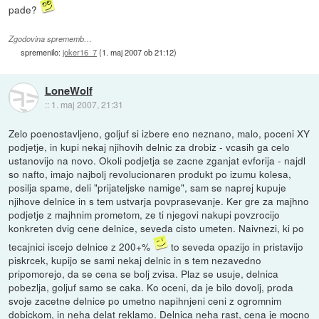
pade?
Zgodovina sprememb…
spremenilo:
joker16_7
(
1. maj 2007 ob 21:12
)
LoneWolf
::
1. maj 2007, 21:31
Zelo poenostavljeno, goljuf si izbere eno neznano, malo, poceni XY
podjetje, in kupi nekaj njihovih delnic za drobiz - vcasih ga celo
ustanovijo na novo. Okoli podjetja se zacne zganjat evforija - najdl
so nafto, imajo najbolj revolucionaren produkt po izumu kolesa,
posilja spame, deli "prijateljske namige", sam se naprej kupuje
njihove delnice in s tem ustvarja povprasevanje. Ker gre za majhno
podjetje z majhnim prometom, ze ti njegovi nakupi povzrocijo
konkreten dvig cene delnice, seveda cisto umeten. Naivnezi, ki po
tecajnici iscejo delnice z 200+%
to seveda opazijo in pristavijo
piskrcek, kupijo se sami nekaj delnic in s tem nezavedno
pripomorejo, da se cena se bolj zvisa. Plaz se usuje, delnica
pobezlja, goljuf samo se caka. Ko oceni, da je bilo dovolj, proda
svoje zacetne delnice po umetno napihnjeni ceni z ogromnim
dobickom, in neha delat reklamo. Delnica neha rast, cena je mocno