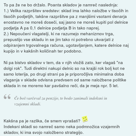
To pa že ne bo držalo. Poanta skladov je namreč naslednja:
1.) Velika razpršitev sredstev: sklad ima lahko naložbe v tisočih in
tisočih podjetjih, takšne razpršitve pa z manjšimi vsotami denarja
enostavno ne moreš doseči, saj jasno ne moreš kupiti pol delnice
podjetja A pa 0,1 delnice podjetja B in tako naprej.
2.) Nepoučeni vlagatelji, ki ne razumejo mehanizmov trga,
prepustijo vse skladu in se jim tako ni potrebno ukvarjati z
odpiranjem trgovalnega računa, ugotavljanjem, katere delnice naj
kupijo in v kakšnih količinah ter podobno.
Ni pa bistvo skladov v tem, da v njih vložiš zato, ker vlagaš "na
dolgi rok". Tudi direktni nakupi delnic so na krajši rok bolj kot ne
samo loterija, po drugi strani pa je priporočljiva minimalna doba
vlaganja v sklade odvisna predvsem od same naložbene politike
sklada in ne moremo kar pavšalno reči, da je meja npr. 5 let.
Če boš varčeval za penzijo, te bodo zanimali indeksni in
vzajemni skladi.
Kakšna pa je razlika, če smem vprašati?
Indeksni skladi so namreč samo neka podmnožica vzajemnih
skladov, ki ima svojo naložbeno strategijo.