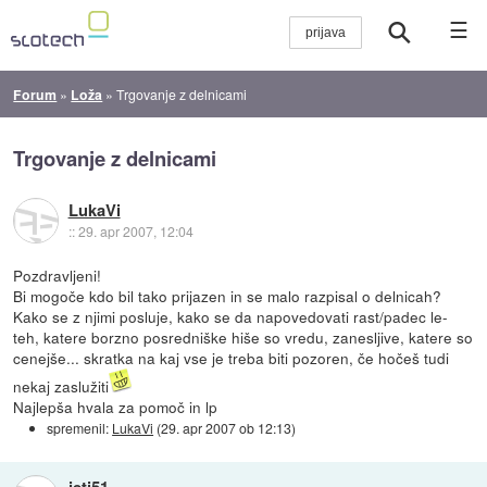
☰
Forum
»
Loža
»
Trgovanje z delnicami
Trgovanje z delnicami
LukaVi
::
29. apr 2007, 12:04
Pozdravljeni!
Bi mogoče kdo bil tako prijazen in se malo razpisal o delnicah?
Kako se z njimi posluje, kako se da napovedovati rast/padec le-
teh, katere borzno posredniške hiše so vredu, zanesljive, katere so
cenejše... skratka na kaj vse je treba biti pozoren, če hočeš tudi
nekaj zaslužiti
Najlepša hvala za pomoč in lp
spremenil:
LukaVi
(
29. apr 2007 ob 12:13
)
jeti51