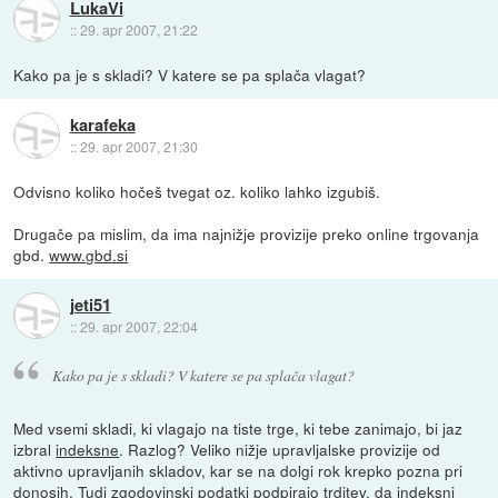
LukaVi
::
29. apr 2007, 21:22
Kako pa je s skladi? V katere se pa splača vlagat?
karafeka
::
29. apr 2007, 21:30
Odvisno koliko hočeš tvegat oz. koliko lahko izgubiš.
Drugače pa mislim, da ima najnižje provizije preko online trgovanja
gbd.
www.gbd.si
jeti51
::
29. apr 2007, 22:04
Kako pa je s skladi? V katere se pa splača vlagat?
Med vsemi skladi, ki vlagajo na tiste trge, ki tebe zanimajo, bi jaz
izbral
indeksne
. Razlog? Veliko nižje upravljalske provizije od
aktivno upravljanih skladov, kar se na dolgi rok krepko pozna pri
donosih. Tudi zgodovinski podatki podpirajo trditev, da indeksni