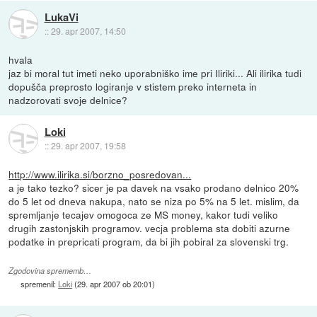
LukaVi
::
29. apr 2007, 14:50
hvala
jaz bi moral tut imeti neko uporabniško ime pri Iliriki... Ali ilirika tudi
dopušča preprosto logiranje v stistem preko interneta in
nadzorovati svoje delnice?
Loki
::
29. apr 2007, 19:58
http://www.ilirika.si/borzno_posredovan...
a je tako tezko? sicer je pa davek na vsako prodano delnico 20%
do 5 let od dneva nakupa, nato se niza po 5% na 5 let. mislim, da
spremljanje tecajev omogoca ze MS money, kakor tudi veliko
drugih zastonjskih programov. vecja problema sta dobiti azurne
podatke in prepricati program, da bi jih pobiral za slovenski trg.
Zgodovina sprememb…
spremenil:
Loki
(
29. apr 2007 ob 20:01
)