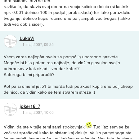
fora skladov. drzi se teh.
razlika je, da stavis svoj denar na vecjo kolicino delnic (si lastnik
npr. 0.001 delnice 100tih podjetij prek sklada) ter tako porazdelis
tveganje. delnice kupis recimo ene par, ampak vec tvegas (lahko
tudi vec dobis sicer).
LukaVi
::
1. maj 2007, 09:25
Vsem zares najlepša hvala za pomoč in uporabne nasvete.
Mogoče bi bilo potem res najbolje, da vložim glavnino svojih
prihrankov v kak sklad - vendar kateri?
Katerega bi mi priporočili?
Kot pa si omenil jeti51 bi morda tudi poizkusil kupiti eno bolj cheap
delnico, da vidim kako se tem stvarem streže :)
joker16_7
::
1. maj 2007, 10:05
Vidim, da ste v tejle temi sami strokovnjaki
Tudi jaz sem se že
večkrat spraševal kako ta sistem kaj deluje. Veliko pametnega ste
že povedali. Imam pa še tudi kakšno vprašanje. Npr. tole. In sicer;