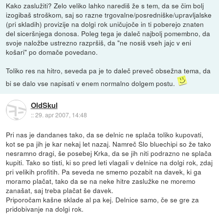
Kako zaslužiti? Zelo veliko lahko narediš že s tem, da se čim bolj
izogibaš stroškom, saj so razne trgovalne/posredniške/upravljalske
(pri skladih) provizije na dolgi rok uničujoče in ti poberejo znaten
del siceršnjega donosa. Poleg tega je daleč najbolj pomembno, da
svoje naložbe ustrezno razpršiš, da "ne nosiš vseh jajc v eni
košari" po domače povedano.
Toliko res na hitro, seveda pa je to daleč preveč obsežna tema, da
bi se dalo vse napisati v enem normalno dolgem postu.
OldSkul
::
29. apr 2007, 14:48
Pri nas je dandanes tako, da se delnic ne splača toliko kupovati,
kot se pa jih je kar nekaj let nazaj. Namreč Slo bluechipi so že tako
nesramno dragi, še posebej Krka, da se jih niti podrazno ne splača
kupiti. Tako so tisti, ki so pred leti vlagali v delnice na dolgi rok, zdaj
pri velikih profitih. Pa seveda ne smemo pozabit na davek, ki ga
moramo plačat, tako da se na neke hitre zaslužke ne moremo
zanašat, saj treba plačat še davek.
Priporočam kašne sklade al pa kej. Delnice samo, če se gre za
pridobivanje na dolgi rok.