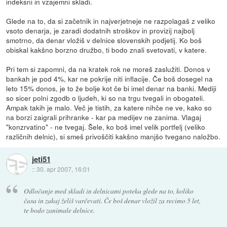
indeksni in vzajemni skladi.
Glede na to, da si začetnik in najverjetneje ne razpolagaš z veliko
vsoto denarja, je zaradi dodatnih stroškov in provizij najbolj
smotrno, da denar vložiš v delnice slovenskih podjetij. Ko boš
obiskal kakšno borzno družbo, ti bodo znali svetovati, v katere.
Pri tem si zapomni, da na kratek rok ne moreš zaslužiti. Donos v
bankah je pod 4%, kar ne pokrije niti inflacije. Če boš dosegel na
leto 15% donos, je to že bolje kot če bi imel denar na banki. Mediji
so sicer polni zgodb o ljudeh, ki so na trgu tvegali in obogateli.
Ampak takih je malo. Več je tistih, za katere nihče ne ve, kako so
na borzi zaigrali prihranke - kar pa medijev ne zanima. Vlagaj
"konzrvatino" - ne tvegaj. Šele, ko boš imel velik portfelj (veliko
različnih delnic), si smeš privoščiti kakšno manjšo tvegano naložbo.
jeti51
::
30. apr 2007, 16:01
Odločanje med skladi in delnicami poteka glede na to, koliko
časa in zakaj želiš varčevati. Če boš denar vložil za recimo 5 let,
te bodo zanimale delnice.