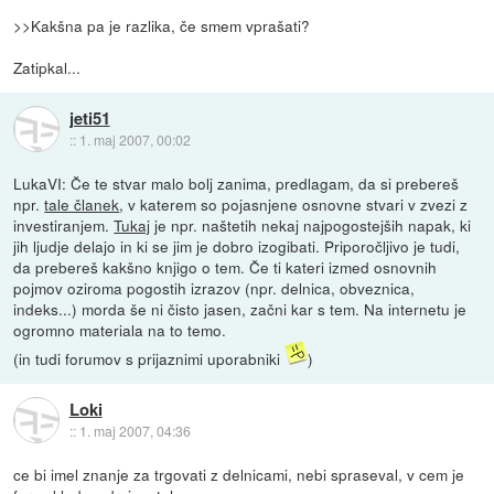
>>Kakšna pa je razlika, če smem vprašati?
Zatipkal...
jeti51
::
1. maj 2007, 00:02
LukaVI: Če te stvar malo bolj zanima, predlagam, da si prebereš
npr.
tale članek
, v katerem so pojasnjene osnovne stvari v zvezi z
investiranjem.
Tukaj
je npr. naštetih nekaj najpogostejših napak, ki
jih ljudje delajo in ki se jim je dobro izogibati. Priporočljivo je tudi,
da prebereš kakšno knjigo o tem. Če ti kateri izmed osnovnih
pojmov oziroma pogostih izrazov (npr. delnica, obveznica,
indeks...) morda še ni čisto jasen, začni kar s tem. Na internetu je
ogromno materiala na to temo.
(in tudi forumov s prijaznimi uporabniki
)
Loki
::
1. maj 2007, 04:36
ce bi imel znanje za trgovati z delnicami, nebi spraseval, v cem je