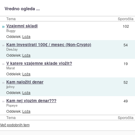
Vredno ogleda ...
Tema
Sporočila
»
Vzajemni skladi
102
Buggy
Oddelek:
Loža
»
Kam investirati 100€ / mesec (Non-Crypto)
54
DeeJay
Oddelek:
Loža
»
V katere vzajemne sklade vložit?
19
Marat
Oddelek:
Loža
»
Kam naložiti denar
52
jjohny
Oddelek:
Loža
»
Kam nej vlozim denar???
49
Popeye
Oddelek:
Loža
Tema
Sporočila
Več podobnih tem