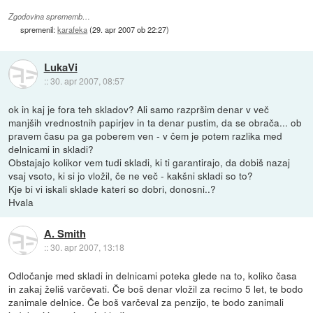
Zgodovina sprememb…
spremenil:
karafeka
(
29. apr 2007 ob 22:27
)
LukaVi
::
30. apr 2007, 08:57
ok in kaj je fora teh skladov? Ali samo razpršim denar v več
manjših vrednostnih papirjev in ta denar pustim, da se obrača... ob
pravem času pa ga poberem ven - v čem je potem razlika med
delnicami in skladi?
Obstajajo kolikor vem tudi skladi, ki ti garantirajo, da dobiš nazaj
vsaj vsoto, ki si jo vložil, če ne več - kakšni skladi so to?
Kje bi vi iskali sklade kateri so dobri, donosni..?
Hvala
A. Smith
::
30. apr 2007, 13:18
Odločanje med skladi in delnicami poteka glede na to, koliko časa
in zakaj želiš varčevati. Če boš denar vložil za recimo 5 let, te bodo
zanimale delnice. Če boš varčeval za penzijo, te bodo zanimali