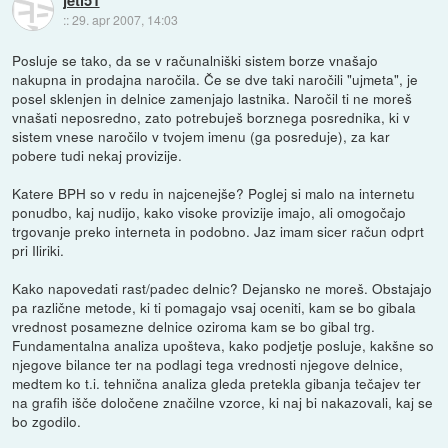
::
29. apr 2007, 14:03
Posluje se tako, da se v računalniški sistem borze vnašajo
nakupna in prodajna naročila. Če se dve taki naročili "ujmeta", je
posel sklenjen in delnice zamenjajo lastnika. Naročil ti ne moreš
vnašati neposredno, zato potrebuješ borznega posrednika, ki v
sistem vnese naročilo v tvojem imenu (ga posreduje), za kar
pobere tudi nekaj provizije.
Katere BPH so v redu in najcenejše? Poglej si malo na internetu
ponudbo, kaj nudijo, kako visoke provizije imajo, ali omogočajo
trgovanje preko interneta in podobno. Jaz imam sicer račun odprt
pri Iliriki.
Kako napovedati rast/padec delnic? Dejansko ne moreš. Obstajajo
pa različne metode, ki ti pomagajo vsaj oceniti, kam se bo gibala
vrednost posamezne delnice oziroma kam se bo gibal trg.
Fundamentalna analiza upošteva, kako podjetje posluje, kakšne so
njegove bilance ter na podlagi tega vrednosti njegove delnice,
medtem ko t.i. tehnična analiza gleda pretekla gibanja tečajev ter
na grafih išče določene značilne vzorce, ki naj bi nakazovali, kaj se
bo zgodilo.