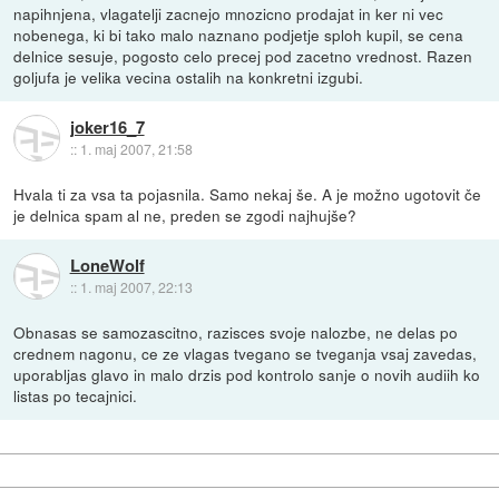
napihnjena, vlagatelji zacnejo mnozicno prodajat in ker ni vec
nobenega, ki bi tako malo naznano podjetje sploh kupil, se cena
delnice sesuje, pogosto celo precej pod zacetno vrednost. Razen
goljufa je velika vecina ostalih na konkretni izgubi.
joker16_7
::
1. maj 2007, 21:58
Hvala ti za vsa ta pojasnila. Samo nekaj še. A je možno ugotovit če
je delnica spam al ne, preden se zgodi najhujše?
LoneWolf
::
1. maj 2007, 22:13
Obnasas se samozascitno, razisces svoje nalozbe, ne delas po
crednem nagonu, ce ze vlagas tvegano se tveganja vsaj zavedas,
uporabljas glavo in malo drzis pod kontrolo sanje o novih audiih ko
listas po tecajnici.