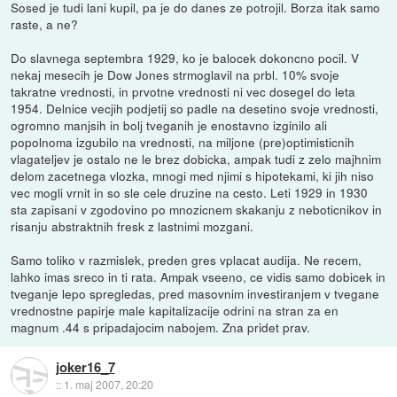
Sosed je tudi lani kupil, pa je do danes ze potrojil. Borza itak samo
raste, a ne?
Do slavnega septembra 1929, ko je balocek dokoncno pocil. V
nekaj mesecih je Dow Jones strmoglavil na prbl. 10% svoje
takratne vrednosti, in prvotne vrednosti ni vec dosegel do leta
1954. Delnice vecjih podjetij so padle na desetino svoje vrednosti,
ogromno manjsih in bolj tveganih je enostavno izginilo ali
popolnoma izgubilo na vrednosti, na miljone (pre)optimisticnih
vlagateljev je ostalo ne le brez dobicka, ampak tudi z zelo majhnim
delom zacetnega vlozka, mnogi med njimi s hipotekami, ki jih niso
vec mogli vrnit in so sle cele druzine na cesto. Leti 1929 in 1930
sta zapisani v zgodovino po mnozicnem skakanju z neboticnikov in
risanju abstraktnih fresk z lastnimi mozgani.
Samo toliko v razmislek, preden gres vplacat audija. Ne recem,
lahko imas sreco in ti rata. Ampak vseeno, ce vidis samo dobicek in
tveganje lepo spregledas, pred masovnim investiranjem v tvegane
vrednostne papirje male kapitalizacije odrini na stran za en
magnum .44 s pripadajocim nabojem. Zna pridet prav.
joker16_7
::
1. maj 2007, 20:20