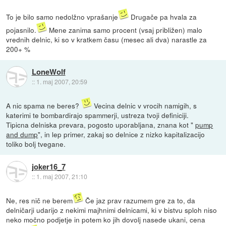
To je bilo samo nedolžno vprašanje
Drugače pa hvala za
pojasnilo.
Mene zanima samo procent (vsaj približen) malo
vrednih delnic, ki so v kratkem času (mesec ali dva) narastle za
200+ %
LoneWolf
::
1. maj 2007, 20:59
A nic spama ne beres?
Vecina delnic v vrocih namigih, s
katerimi te bombardirajo spammerji, ustreza tvoji definiciji.
Tipicna delniska prevara, pogosto uporabljana, znana kot "
pump
and dump
", in lep primer, zakaj so delnice z nizko kapitalizacijo
toliko bolj tvegane.
joker16_7
::
1. maj 2007, 21:10
Ne, res nič ne berem
Če jaz prav razumem gre za to, da
delničarji udarijo z nekimi majhnimi delnicami, ki v bistvu sploh niso
neko močno podjetje in potem ko jih dovolj nasede ukani, cena