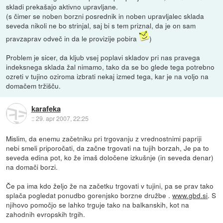
skladi prekašajo aktivno upravljane.
(s čimer se noben borzni posrednik in noben upravljalec sklada
seveda nikoli ne bo strinjal, saj bi s tem priznal, da je on sam
pravzaprav odveč in da le provizije pobira
)
Problem je sicer, da kljub vsej poplavi skladov pri nas pravega
indeksnega sklada žal nimamo, tako da se bo glede tega potrebno
ozreti v tujino oziroma izbrati nekaj izmed tega, kar je na voljo na
domačem tržišču.
karafeka
::
29. apr 2007, 22:25
Mislim, da enemu začetniku pri trgovanju z vrednostnimi papriji
nebi smeli priporočati, da začne trgovati na tujih borzah, Je pa to
seveda edina pot, ko že imaš določene izkušnje (in seveda denar)
na domači borzi.
Če pa ima kdo željo že na začetku trgovati v tujini, pa se prav tako
splača pogledat ponudbo gorenjsko borzne družbe .
www.gbd.si
. S
njihovo pomočjo se lahko trguje tako na balkanskih, kot na
zahodnih evropskih trgih.