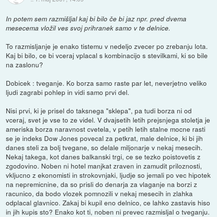
In potem sem razmišljal kaj bi bilo če bi jaz npr. pred dvema
mesecema vložil ves svoj prihranek samo v te delnice.
To razmisljanje je enako tistemu v nedeljo zvecer po zrebanju lota.
Kaj bi bilo, ce bi vceraj vplacal s kombinacijo s stevilkami, ki so bile
na zaslonu?
Dobicek : tveganje. Ko borza samo raste par let, neverjetno veliko
ljudi zagrabi pohlep in vidi samo prvi del.
Nisi prvi, ki je prisel do taksnega "sklepa", pa tudi borza ni od
vceraj, svet je vse to ze videl. V dvajsetih letih prejsnjega stoletja je
ameriska borza naravnost cvetela, v petih letih stalne mocne rasti
se je indeks Dow Jones povecal za petkrat, male delnice, ki bi jih
danes steli za bolj tvegane, so delale miljonarje v nekaj mesecih.
Nekaj takega, kot danes balkanski trgi, ce se tezko poistovetis z
zgodovino. Noben ni hotel manjkat zraven in zamudit priloznosti,
vkljucno z ekonomisti in strokovnjaki, ljudje so jemali po vec hipotek
na nepremicnine, da so prisli do denarja za vlaganje na borzi z
racunico, da bodo vlozek pomnozili v nekaj mesecih in zlahka
odplacal glavnico. Zakaj bi kupil eno delnico, ce lahko zastavis hiso
in jih kupis sto? Enako kot ti, noben ni prevec razmisljal o tveganju.