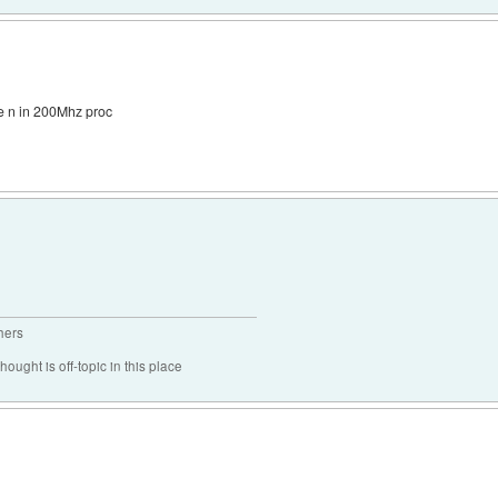
e n in 200Mhz proc
hers
hought is off-topic in this place