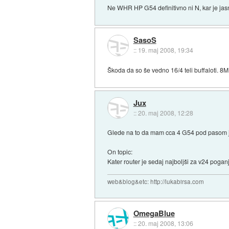
Ne WHR HP G54 definitivno ni N, kar je jasn
SasoS
::
19. maj 2008, 19:34
Škoda da so še vedno 16/4 teli buffaloti. 8MB
Jux
::
20. maj 2008, 12:28
Glede na to da mam cca 4 G54 pod pasom je 
On topic:
Kater router je sedaj najboljši za v24 poga
web&blog&etc: http://lukabirsa.com
OmegaBlue
::
20. maj 2008, 13:06