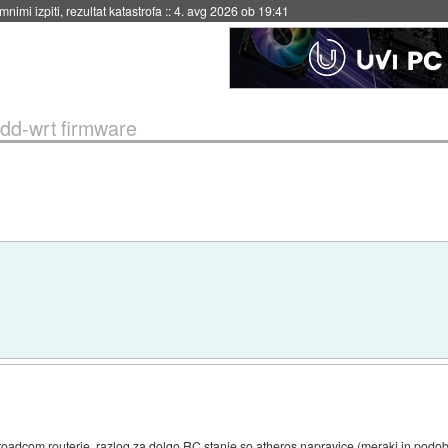
eto za večkratno uporabo
::
4. avg 2026 ob 19:41
dd-wrt firmware
a broadcom routerje, razlog za dolgo RC stanje so atheros napravice (meraki in podo