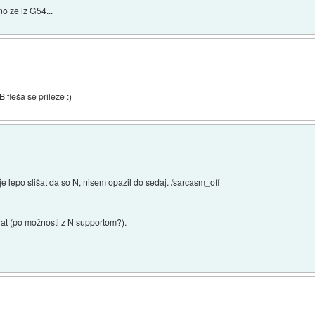
o že iz G54...
 fleša se prileže :)
lepo slišat da so N, nisem opazil do sedaj. /sarcasm_off
njat (po možnosti z N supportom?).