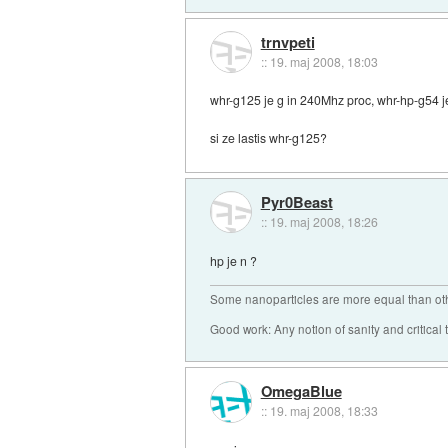
trnvpeti
::
19. maj 2008, 18:03
whr-g125 je g in 240Mhz proc, whr-hp-g54 j
si ze lastis whr-g125?
Pyr0Beast
::
19. maj 2008, 18:26
hp je n ?
Some nanoparticles are more equal than ot
Good work: Any notion of sanity and critical t
OmegaBlue
::
19. maj 2008, 18:33