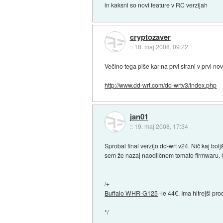
in kaksni so novi feature v RC verzijah
cryptozaver
::
18. maj 2008, 09:22
Večino tega piše kar na prvi strani v prvi novi
http://www.dd-wrt.com/dd-wrtv3/index.php
jan01
::
19. maj 2008, 17:34
Sprobal final verzijo dd-wrt v24. Nič kaj bolj
sem že nazaj naodličnem tomato firmwaru. 
/+
Buffalo WHR-G125
-le 44€. Ima hitrejši pro
*/