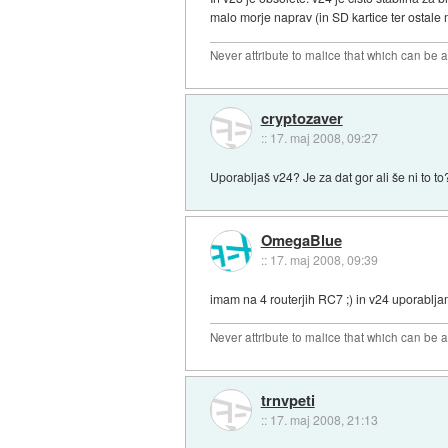
malo morje naprav (in SD kartice ter ostale m
Never attribute to malice that which can be 
cryptozaver
::
17. maj 2008, 09:27
Uporabljaš v24? Je za dat gor ali še ni to to
OmegaBlue
::
17. maj 2008, 09:39
imam na 4 routerjih RC7 ;) in v24 uporablja
Never attribute to malice that which can be 
trnvpeti
::
17. maj 2008, 21:13