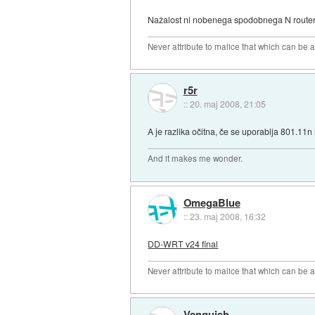
Nažalost ni nobenega spodobnega N routerja
Never attribute to malice that which can be 
r5r
::
20. maj 2008, 21:05
A je razlika očitna, če se uporablja 801.11
And it makes me wonder.
OmegaBlue
::
23. maj 2008, 16:32
DD-WRT v24 final
Never attribute to malice that which can be 
Vanquish