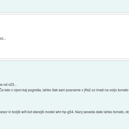
ci...
še od v23...
Če kdo v njem kaj pogreša, lahko itak sam posname v jffs2 oz imaš na voljo toma
cesor in boljši wifi kot starejši model whr-hp-g54. Nanj seveda date lahko tomato, dd-w