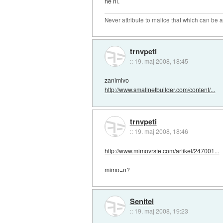
ne ni.
Never attribute to malice that which can be 
trnvpeti
::
19. maj 2008, 18:45
zanimivo
http://www.smallnetbuilder.com/content/...
trnvpeti
::
19. maj 2008, 18:46
http://www.mimovrste.com/artikel/247001...
mimo=n?
Senitel
::
19. maj 2008, 19:23