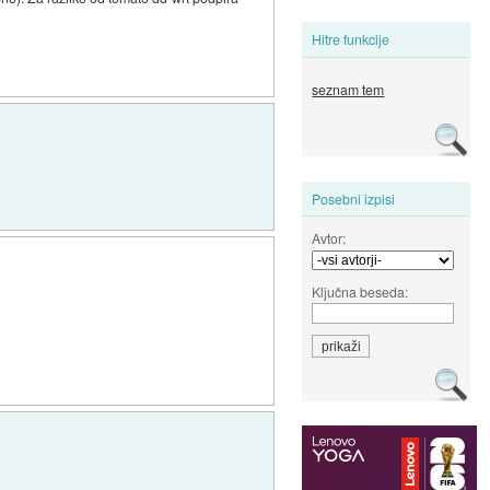
Hitre funkcije
seznam tem
Posebni izpisi
Avtor:
Ključna beseda: