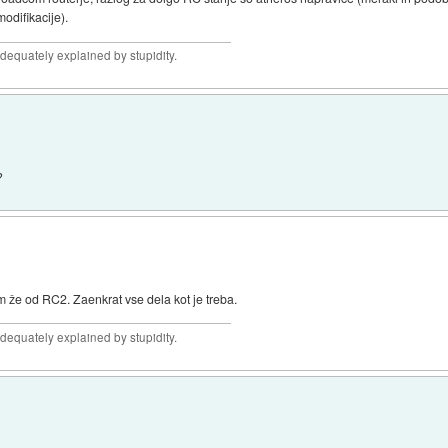
odifikacije).
adequately explained by stupidity.
?
m že od RC2. Zaenkrat vse dela kot je treba.
adequately explained by stupidity.