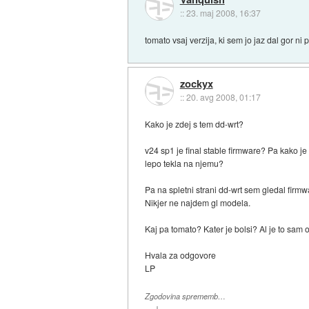
::
23. maj 2008, 16:37
tomato vsaj verzija, ki sem jo jaz dal gor ni 
zockyx
::
20. avg 2008, 01:17
Kako je zdej s tem dd-wrt?
v24 sp1 je final stable firmware? Pa kako j
lepo tekla na njemu?
Pa na spletni strani dd-wrt sem gledal firmwar
Nikjer ne najdem gl modela.
Kaj pa tomato? Kater je bolsi? Al je to sam
Hvala za odgovore
LP
Zgodovina sprememb…