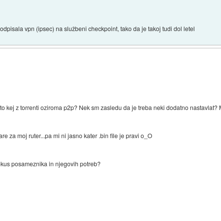
podpisala vpn (ipsec) na službeni checkpoint, tako da je takoj tudi dol letel
e to kej z torrenti oziroma p2p? Nek sm zasledu da je treba neki dodatno nastavla
e za moj ruter...pa mi ni jasno kater .bin file je pravi o_O
 okus posameznika in njegovih potreb?