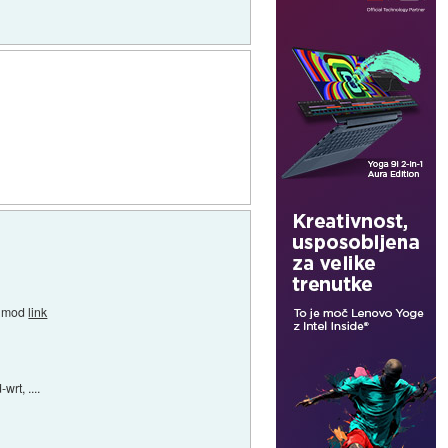
to mod
link
rt, ....