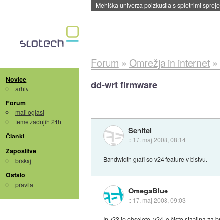
Evropska vesoljska agencija razvija svojo rak
Forum
»
Omrežja in internet
»
Novice
dd-wrt firmware
arhiv
Forum
mali oglasi
teme zadnjih 24h
Senitel
Članki
::
17. maj 2008, 08:14
Zaposlitve
Bandwidth grafi so v24 feature v bistvu.
brskaj
Ostalo
pravila
OmegaBlue
::
17. maj 2008, 09:03
In v23 je obsolete. v24 je čisto stabilna z