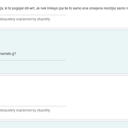
, ki bi pogajal dd-wrt. Je nek linksys (pa še to samo ena omejena revizija) samo 
adequately explained by stupidity.
n namsto g?
adequately explained by stupidity.