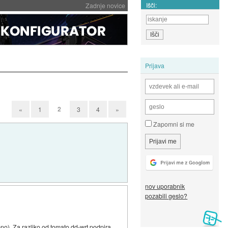
Išči:
Zadnje novice
Prijava
2
«
1
3
4
»
Zapomni si me
nov uporabnik
pozabili geslo?
bno). Za razliko od tomato dd-wrt podpira