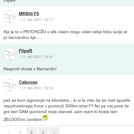
MRB0rYS
::
11. feb 2001, 18:17
Kje je to v PRTOROŽU s slik nisem mogu videt nekje blizu lucije al
pr bernardinu kje.....
FlipeR
::
11. feb 2001, 18:44
Nasproti vhoda v Bernardin!
Caboose
::
11. feb 2001, 19:19
pač se bom izgovarjal na kilometre... ki si te vido da bo mati spustla
nepolnoletnega froca v portorož 300km stran?? No pa naj pove če
gre keri SAM vportorož moje starosti..sam vsem ki boste tam
ZELOOOoo zavidam
«
1
2
3
»