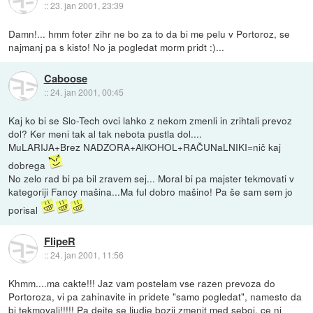
::
23. jan 2001, 23:39
Damn!... hmm foter zihr ne bo za to da bi me pelu v Portoroz, se
najmanj pa s kisto! No ja pogledat morm pridt :)...
Caboose
::
24. jan 2001, 00:45
Kaj ko bi se Slo-Tech ovci lahko z nekom zmenli in zrihtali prevoz
dol? Ker meni tak al tak nebota pustla dol....
MuLARIJA+Brez NADZORA+AlKOHOL+RAČUNaLNIKI=nič kaj
dobrega
No zelo rad bi pa bil zravem sej... Moral bi pa majster tekmovati v
kategoriji Fancy mašina...Ma ful dobro mašino! Pa še sam sem jo
porisal
FlipeR
::
24. jan 2001, 11:56
Khmm....ma cakte!!! Jaz vam postelam vse razen prevoza do
Portoroza, vi pa zahinavite in pridete "samo pogledat", namesto da
bi tekmovali!!!!! Pa dejte se ljudje bozji zmenit med seboj, ce ni