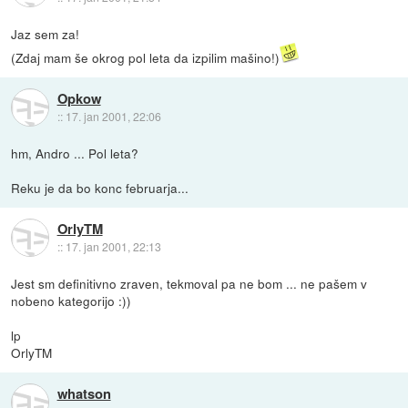
Jaz sem za!
(Zdaj mam še okrog pol leta da izpilim mašino!)
Opkow
::
17. jan 2001, 22:06
hm, Andro ... Pol leta?
Reku je da bo konc februarja...
OrlyTM
::
17. jan 2001, 22:13
Jest sm definitivno zraven, tekmoval pa ne bom ... ne pašem v
nobeno kategorijo :))
lp
OrlyTM
whatson