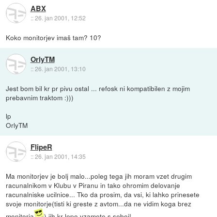
ABX
::
26. jan 2001, 12:52
Koko monitorjev imaš tam? 10?
OrlyTM
::
26. jan 2001, 13:10
Jest bom bil kr pr pivu ostal ... refosk ni kompatibilen z mojim
prebavnim traktom :)))
lp
OrlyTM
FlipeR
::
26. jan 2001, 14:35
Ma monitorjev je bolj malo...poleg tega jih moram vzet drugim
racunalnikom v Klubu v Piranu in tako ohromim delovanje
racunalniske ucilnice... Tko da prosim, da vsi, ki lahko prinesete
svoje monitorje(tisti ki greste z avtom...da ne vidim koga brez
monitorja
) jih kr lepo vzamete s seboj!