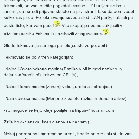
tekmovali, pa vsaj pridite pogledat masine... Z Lunijem se bom
zmenu, da naredi prijavno skripto na prvi strani, tako da bom vedel
kolko vas pride! Po tekmovanju seveda sledi LAN party, nabijali pa
boste tisto, kar vam pase!
Vse skupaj pa bomo zakljucili v
bliznjem barcku Eskimo in nazdravili zmagovalcem.
Glede tekmovanja samega pa tole(ce ste ze pozabili):
Tekmovalo se bo v treh kategorijah:
-Najbolj Overclockana masina(Razlika v MHz med nazivno in
dejansko(stabilno!) frekvenco CPUja),
-Najbolj fancy masina(zunanji videz, urejena notranjost),
-Najmocnejsa masina(Merjeno z paleto razlicnih Benchmarkov)
-?...mogoce se kej...ideje posljite na filipus@hotmail.com
Zirija bo 4-clanska, imen clanov se ne vem:)
Nekaj podrobnosti moramo se uredit, bodite pa brez skrbi, da vas