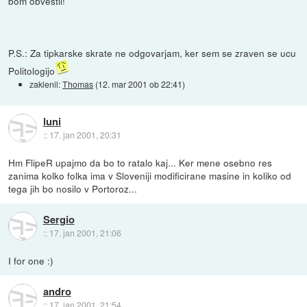
bom obvestil!
P.S.: Za tipkarske skrate ne odgovarjam, ker sem se zraven se ucu
Politologijo
zaklenil:
Thomas
(
12. mar 2001 ob 22:41
)
luni
::
17. jan 2001, 20:31
Hm FlipeR upajmo da bo to ratalo kaj... Ker mene osebno res
zanima kolko folka ima v Sloveniji modificirane masine in koliko od
tega jih bo nosilo v Portoroz...
Sergio
::
17. jan 2001, 21:06
I for one :)
andro
::
17. jan 2001, 21:54