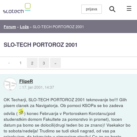
☰
Forum
»
Loža
»
SLO-TECH PORTOROZ 2001
SLO-TECH PORTOROZ 2001
«
1
2
3
»
FlipeR
::
17. jan 2001, 14:37
OK Techarji, SLO-TECH PORTOROZ 2001 tekmovanje bo!!! Glih
pisem clanek za Navigatorja. Ob pomoci KSOPa se bo zadeva
odvila (
) konec Februarja v Portoroskem Korotanu(pod
studenstkim domom Fakultete za pomorstvo in promet), tocen
datum pa bomo se dolocili(drugi teden bo ze znano)! Vsekakor bo
to sobota/nedelja! Trudimo se tudi okoli nagrad, od vas pa
pricakujem, da tekmujete v cimvecjem stevilu! Ce ze ne boste