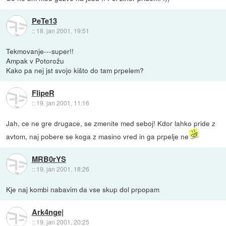
PeTe13
::
18. jan 2001, 19:51
Tekmovanje---super!!
Ampak v Potorožu
Kako pa nej jst svojo kišto do tam prpelem?
FlipeR
::
19. jan 2001, 11:16
Jah, ce ne gre drugace, se zmenite med seboj! Kdor lahko pride z
avtom, naj pobere se koga z masino vred in ga prpelje ne
MRB0rYS
::
19. jan 2001, 18:26
Kje naj kombi nabavim da vse skup dol prpopam
Ark4nge|
::
19. jan 2001, 20:25