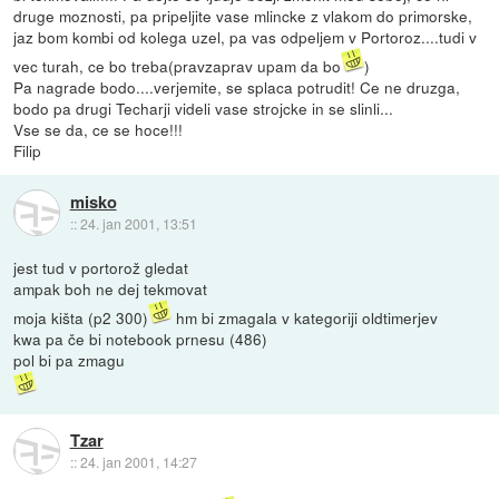
druge moznosti, pa pripeljite vase mlincke z vlakom do primorske,
jaz bom kombi od kolega uzel, pa vas odpeljem v Portoroz....tudi v
vec turah, ce bo treba(pravzaprav upam da bo
)
Pa nagrade bodo....verjemite, se splaca potrudit! Ce ne druzga,
bodo pa drugi Techarji videli vase strojcke in se slinli...
Vse se da, ce se hoce!!!
Filip
misko
::
24. jan 2001, 13:51
jest tud v portorož gledat
ampak boh ne dej tekmovat
moja kišta (p2 300)
hm bi zmagala v kategoriji oldtimerjev
kwa pa če bi notebook prnesu (486)
pol bi pa zmagu
Tzar
::
24. jan 2001, 14:27