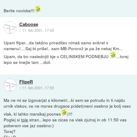
Berite novicke!!!
Caboose
::
11. feb 2001, 17:43
Upam fliper...da takšno prireditev nimaš samo enkrat v
namenu!....Saj bi prišel.. sam MB-Pororož je pa že nekaj Km...
Upam, da bo naslednjič kje v CELINSKEM PODNEBJU
...torej
lepo se imejte tam ...doli.
FlipeR
::
11. feb 2001, 17:55
Ma ne mi se izgovarjat s kilometri...ki sem se potrudu in ti najdu
urnik vlakov, ce ne mores drugace pridet(meni osebno je bolj vsec
vlak, ki lahko marsikaj pocnes
)!!!
Poglej si
tole
stran...lepo se cicas na vlak zjutraj in ob 11:50 vas
poberem vse jaz osebno:)
Torej?
FlipeR