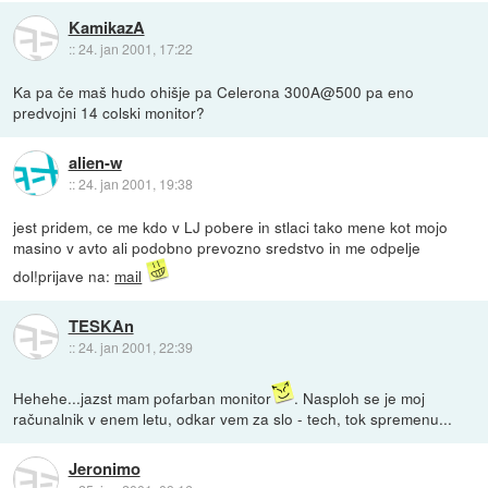
KamikazA
::
24. jan 2001, 17:22
Ka pa če maš hudo ohišje pa Celerona 300A@500 pa eno
predvojni 14 colski monitor?
alien-w
::
24. jan 2001, 19:38
jest pridem, ce me kdo v LJ pobere in stlaci tako mene kot mojo
masino v avto ali podobno prevozno sredstvo in me odpelje
dol!prijave na:
mail
TESKAn
::
24. jan 2001, 22:39
Hehehe...jazst mam pofarban monitor
. Nasploh se je moj
računalnik v enem letu, odkar vem za slo - tech, tok spremenu...
Jeronimo