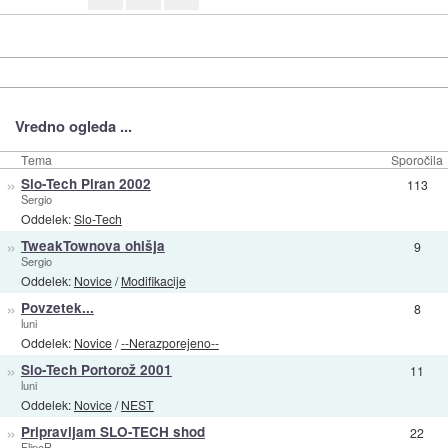
Vredno ogleda ...
Tema
Sporočila
»
Slo-Tech Piran 2002
113
Sergio
Oddelek:
Slo-Tech
»
TweakTownova ohišja
9
Sergio
Oddelek:
Novice
/
Modifikacije
»
Povzetek...
8
luni
Oddelek:
Novice
/
--Nerazporejeno--
»
Slo-Tech Portorož 2001
11
luni
Oddelek:
Novice
/
NEST
»
Pripravljam SLO-TECH shod
22
FlipeR