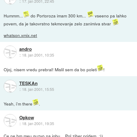
::
17. jan 2001, 22:45
Hummm...
do Portoroza imam 300 km...
vseeno pa lahko
povem, da je takovrstno tekmovanje zelo zanimiva stvar
whatson.xmix.net
andro
::
18. jan 2001, 10:35
Ojoj, nisem vredu prebral! Mislil sem da bo poleti
!
TESKAn
::
18. jan 2001, 15:55
Yeah, i'm there
.
Opkow
::
18. jan 2001, 19:35
Ce ne bm meu guzvo na jobu .. Pol ziher pridem. :))