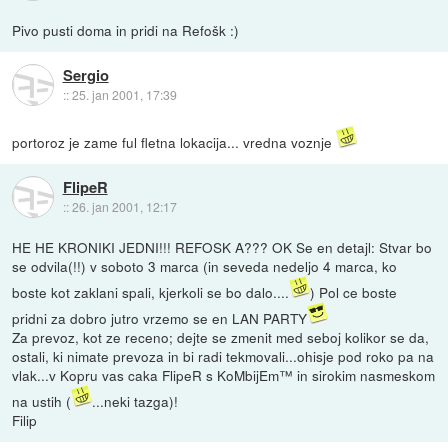
Pivo pusti doma in pridi na Refošk :)
Sergio
::
25. jan 2001, 17:39
portoroz je zame ful fletna lokacija... vredna voznje
FlipeR
::
26. jan 2001, 12:17
HE HE KRONIKI JEDNI!!! REFOSK A??? OK Se en detajl: Stvar bo
se odvila(!!) v soboto 3 marca (in seveda nedeljo 4 marca, ko
boste kot zaklani spali, kjerkoli se bo dalo....
) Pol ce boste
pridni za dobro jutro vrzemo se en LAN PARTY
Za prevoz, kot ze receno; dejte se zmenit med seboj kolikor se da,
ostali, ki nimate prevoza in bi radi tekmovali...ohisje pod roko pa na
vlak...v Kopru vas caka FlipeR s KoMbijEm™ in sirokim nasmeskom
na ustih (
...neki tazga)!
Filip