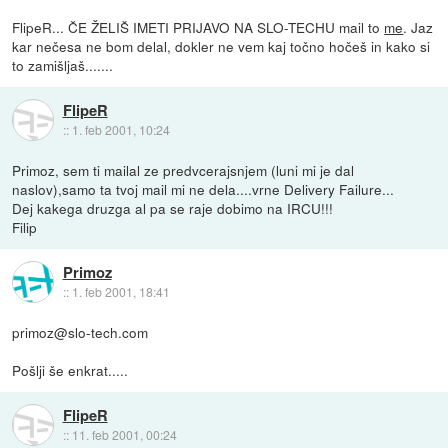
FlipeR... ČE ŽELIŠ IMETI PRIJAVO NA SLO-TECHU mail to
me
. Jaz
kar nečesa ne bom delal, dokler ne vem kaj točno hočeš in kako si
to zamišljaš.......
FlipeR
::
1. feb 2001, 10:24
Primoz, sem ti mailal ze predvcerajsnjem (luni mi je dal
naslov),samo ta tvoj mail mi ne dela....vrne Delivery Failure...
Dej kakega druzga al pa se raje dobimo na IRCU!!!
Filip
Primoz
::
1. feb 2001, 18:41
primoz@slo-tech.com
Pošlji še enkrat.....
FlipeR
::
11. feb 2001, 00:24