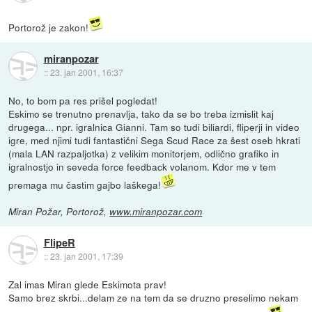
Portorož je zakon!
miranpozar
::
23. jan 2001, 16:37
No, to bom pa res prišel pogledat!
Eskimo se trenutno prenavlja, tako da se bo treba izmislit kaj
drugega... npr. igralnica Gianni. Tam so tudi biliardi, fliperji in video
igre, med njimi tudi fantastični Sega Scud Race za šest oseb hkrati
(mala LAN razpaljotka) z velikim monitorjem, odlično grafiko in
igralnostjo in seveda force feedback volanom. Kdor me v tem
premaga mu častim gajbo laškega!
Miran Požar, Portorož,
www.miranpozar.com
FlipeR
::
23. jan 2001, 17:39
Zal imas Miran glede Eskimota prav!
Samo brez skrbi...delam ze na tem da se druzno preselimo nekam