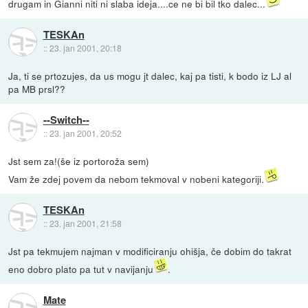
drugam in Gianni niti ni slaba ideja....ce ne bi bil tko dalec...
TESKAn
::
23. jan 2001, 20:18
Ja, ti se prtozujes, da us mogu jt dalec, kaj pa tisti, k bodo iz LJ al
pa MB prsl??
--Switch--
::
23. jan 2001, 20:52
Jst sem za!(še iz portoroža sem)
Vam že zdej povem da nebom tekmoval v nobeni kategoriji.
TESKAn
::
23. jan 2001, 21:58
Jst pa tekmujem najman v modificiranju ohišja, če dobim do takrat
eno dobro plato pa tut v navijanju
.
Mate