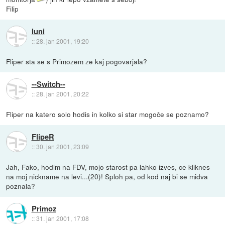
Filip
luni
::
28. jan 2001, 19:20
Fliper sta se s Primozem ze kaj pogovarjala?
--Switch--
::
28. jan 2001, 20:22
Fliper na katero solo hodis in kolko si star mogoče se poznamo?
FlipeR
::
30. jan 2001, 23:09
Jah, Fako, hodim na FDV, mojo starost pa lahko izves, ce kliknes
na moj nickname na levi...(20)! Sploh pa, od kod naj bi se midva
poznala?
Primoz
::
31. jan 2001, 17:08