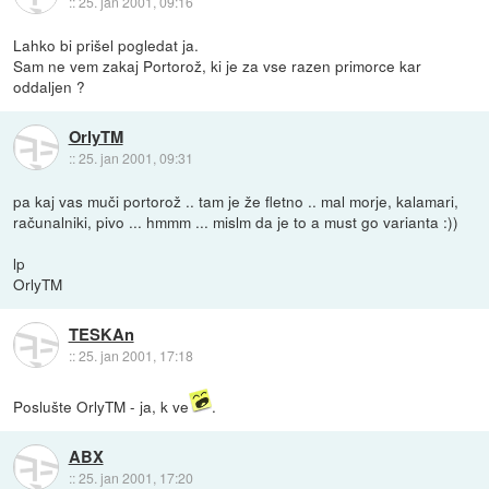
::
25. jan 2001, 09:16
Lahko bi prišel pogledat ja.
Sam ne vem zakaj Portorož, ki je za vse razen primorce kar
oddaljen ?
OrlyTM
::
25. jan 2001, 09:31
pa kaj vas muči portorož .. tam je že fletno .. mal morje, kalamari,
računalniki, pivo ... hmmm ... mislm da je to a must go varianta :))
lp
OrlyTM
TESKAn
::
25. jan 2001, 17:18
Poslušte OrlyTM - ja, k ve
.
ABX
::
25. jan 2001, 17:20