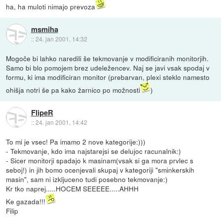
ha, ha muloti nimajo prevoza
msmiha
::
24. jan 2001, 14:32
Mogoče bi lahko naredili še tekmovanje v modificiranih monitorjih.
Samo bi blo pomojem brez udeležencev. Naj se javi vsak spodaj v
formu, ki ima modificiran monitor (prebarvan, plexi steklo namesto
ohišja notri še pa kako žarnico po možnosti
)
FlipeR
::
24. jan 2001, 14:42
To mi je vsec! Pa imamo 2 nove kategorije:)))
- Tekmovanje, kdo ima najstarejsi se delujoc racunalnik:)
- Sicer monitorji spadajo k masinam(vsak si ga mora prvlec s
seboj!) in jih bomo ocenjevali skupaj v kategoriji "sminkerskih
masin", sam ni izkljuceno tudi posebno tekmovanje:)
Kr tko naprej.....HOCEM SEEEEE.....AHHH
Ke gazada!!!
Filip