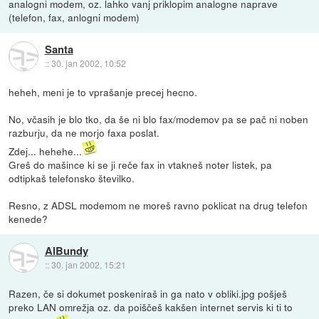
analogni modem, oz. lahko vanj priklopim analogne naprave
(telefon, fax, anlogni modem)
Santa
::
30. jan 2002, 10:52
heheh, meni je to vprašanje precej hecno.
No, včasih je blo tko, da še ni blo fax/modemov pa se pač ni noben
razburju, da ne morjo faxa poslat.
Zdej... hehehe...
Greš do mašince ki se ji reče fax in vtakneš noter listek, pa
odtipkaš telefonsko številko.
Resno, z ADSL modemom ne moreš ravno poklicat na drug telefon
kenede?
AlBundy
::
30. jan 2002, 15:21
Razen, če si dokumet poskeniraš in ga nato v obliki.jpg pošješ
preko LAN omrežja oz. da poiščeš kakšen internet servis ki ti to