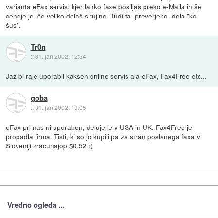
varianta eFax servis, kjer lahko faxe pošiljaš preko e-Maila in še
ceneje je, če veliko delaš s tujino. Tudi ta, preverjeno, dela "ko
šus".
Tr0n
::
31. jan 2002, 12:34
Jaz bi raje uporabil kaksen online servis ala eFax, Fax4Free etc...
goba
::
31. jan 2002, 13:05
eFax pri nas ni uporaben, deluje le v USA in UK. Fax4Free je
propadla firma. Tisti, ki so jo kupili pa za stran poslanega faxa v
Sloveniji zracunajop $0.52 :(
Vredno ogleda ...