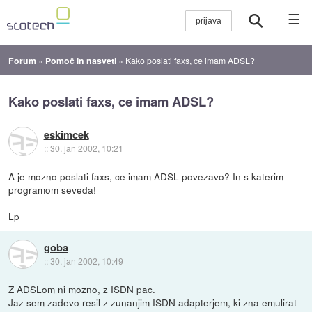
☰
Forum
»
Pomoč in nasveti
»
Kako poslati faxs, ce imam ADSL?
Kako poslati faxs, ce imam ADSL?
eskimcek
::
30. jan 2002, 10:21
A je mozno poslati faxs, ce imam ADSL povezavo? In s katerim
programom seveda!
Lp
goba
::
30. jan 2002, 10:49
Z ADSLom ni mozno, z ISDN pac.
Jaz sem zadevo resil z zunanjim ISDN adapterjem, ki zna emulirat