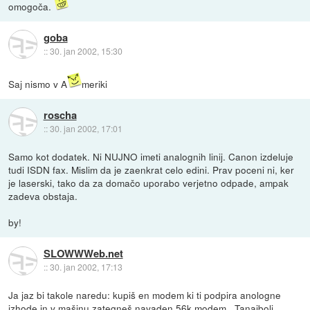
omogoča.
goba
::
30. jan 2002, 15:30
Saj nismo v A
meriki
roscha
::
30. jan 2002, 17:01
Samo kot dodatek. Ni NUJNO imeti analognih linij. Canon izdeluje
tudi ISDN fax. Mislim da je zaenkrat celo edini. Prav poceni ni, ker
je laserski, tako da za domačo uporabo verjetno odpade, ampak
zadeva obstaja.
by!
SLOWWWeb.net
::
30. jan 2002, 17:13
Ja jaz bi takole naredu: kupiš en modem ki ti podpira anologne
izhode in v mašinu zategneš navaden 56k modem . Tanajbolj