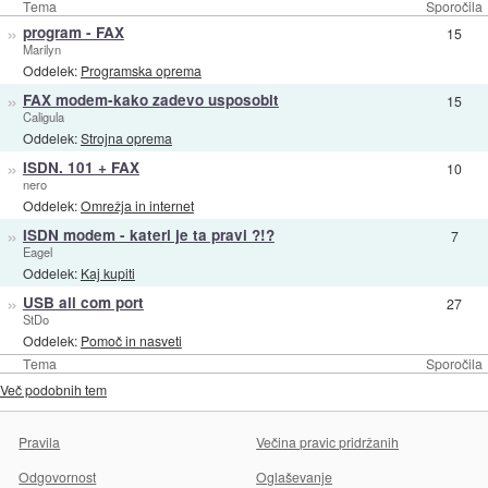
Tema
Sporočila
»
program - FAX
15
Marilyn
Oddelek:
Programska oprema
»
FAX modem-kako zadevo usposobit
15
Caligula
Oddelek:
Strojna oprema
»
ISDN. 101 + FAX
10
nero
Oddelek:
Omrežja in internet
»
ISDN modem - kateri je ta pravi ?!?
7
Eagel
Oddelek:
Kaj kupiti
»
USB ali com port
27
StDo
Oddelek:
Pomoč in nasveti
Tema
Sporočila
Več podobnih tem
Pravila
Večina pravic pridržanih
Odgovornost
Oglaševanje