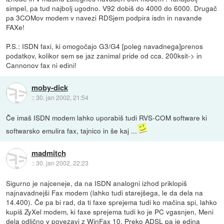
simpel, pa tud najbolj ugodno. V92 dobiš do 4000 do 6000. Drugač
pa 3COMov modem v navezi RDSjem podpira isdn in navande
FAXe!
P.S.: ISDN faxi, ki omogočajo G3/G4 [poleg navadnega]prenos
podatkov, kolikor sem se jaz zanimal pride od cca. 200ksit-> in
Cannonov fax ni edini!
moby-dick
::
30. jan 2002, 21:54
Če imaš ISDN modem lahko uporabiš tudi RVS-COM software ki
softwarsko emulira fax, tajnico in še kaj ...
madmitch
::
30. jan 2002, 22:23
Sigurno je najceneje, da na ISDN analogni izhod priklopiš
najnavadnejši Fax modem (lahko tudi starejšega, le da dela na
14.400). Če pa bi rad, da ti faxe sprejema tudi ko mačina spi, lahko
kupiš ZyXel modem, ki faxe sprejema tudi ko je PC vgasnjen, Meni
dela odlično v povezavi z WinFax 10. Preko ADSL pa je edina