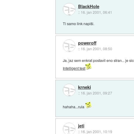
BlackHole
::
16. jan 2001, 06:41
Ti samo link napiši.
poweroff
::
16. jan 2001, 08:50
Ja, jaz sem enkrat postavil eno stran... je s
Intelligent test
krneki
::
16. jan 2001, 09:27
hahaha...rula
jeti
::
16. jan 2001, 10:19