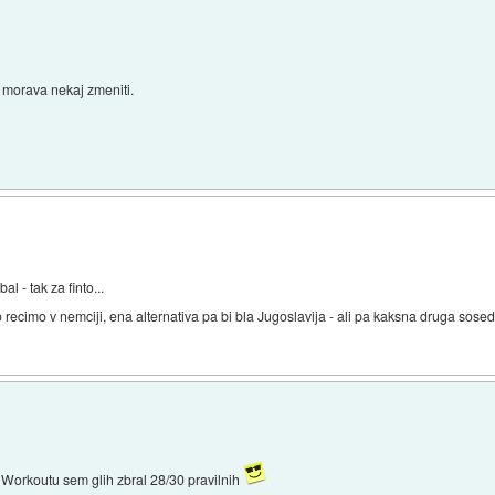
e morava nekaj zmeniti.
 - tak za finto...
recimo v nemciji, ena alternativa pa bi bla Jugoslavija - ali pa kaksna druga sosed
 Workoutu sem glih zbral 28/30 pravilnih