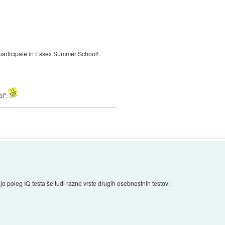
 participate in Essex Summer School!.
l".
ajo poleg IQ testa še tudi razne vrste drugih osebnostnih testov: