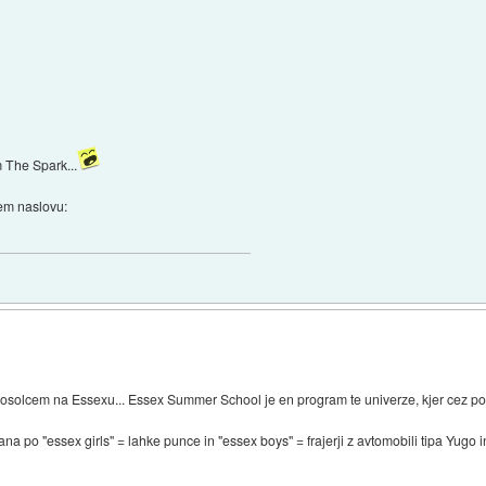
 The Spark...
tem naslovu:
 sosolcem na Essexu... Essex Summer School je en program te univerze, kjer cez pole
ana po "essex girls" = lahke punce in "essex boys" = frajerji z avtomobili tipa Yugo 