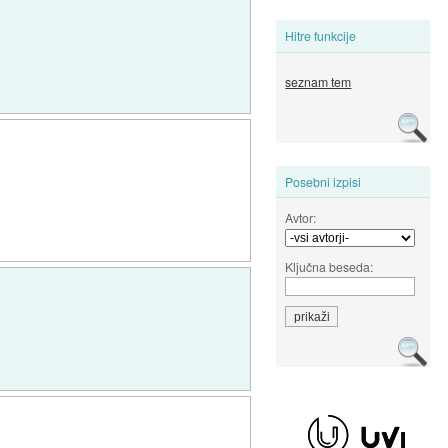
Hitre funkcije
seznam tem
Posebni izpisi
Avtor:
Ključna beseda: