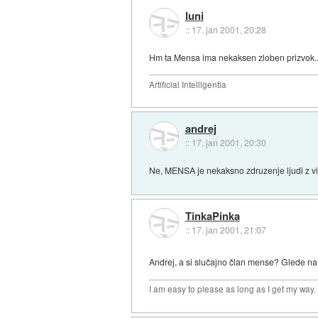
luni
::
17. jan 2001, 20:28
Hm ta Mensa ima nekaksen zloben prizvok... So
Artificial Intelligentia
andrej
::
17. jan 2001, 20:30
Ne, MENSA je nekaksno zdruzenje ljudi z vis
TinkaPinka
::
17. jan 2001, 21:07
Andrej, a si slučajno član mense? Glede na t
I am easy to please as long as I get my way.