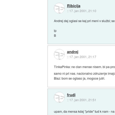
Ribicija
::
17. jan 2001, 21:10
Andrej daj oglasi se kaj pri meni v službi; s
lp
B
andrej
::
17. jan 2001, 21:17
TinkaPinka: ne clan mense nisem. bi pa probal
samo ni pri nas. nacionalno zdruzenje imajo 
Blaz: bom se oglaso ja, mogoce jutri.
frudi
::
17. jan 2001, 21:51
upam, da mensa kdaj "pride" tud k nam - na