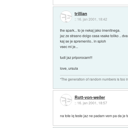
trillian
::
16. jan 2001, 18:42
the spark... to je nekaj jako imenitnega.
jaz ze strasno dolgo casa vsake toliko .. d
kaj se je spremenilo.. in sploh
vsec mi je...
tudi jaz priporocam!!!
love, ursula
"The generation of random numbers is too im
Rott-von-weiler
::
16. jan 2001, 18:57
na tote iq teste jaz ne padam vem pa da je tu