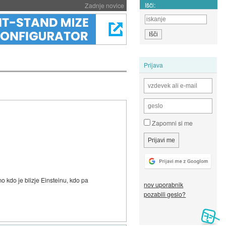
Išči:
Zadnje novice
Prijava
Zapomni si me
 kdo je blizje Einsteinu, kdo pa
nov uporabnik
pozabili geslo?