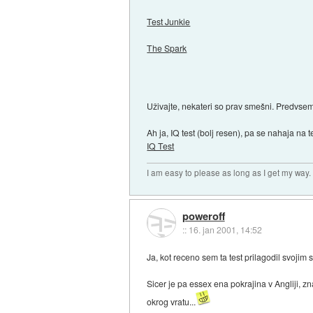
Test Junkie
The Spark
Uživajte, nekateri so prav smešni. Predvsem
Ah ja, IQ test (bolj resen), pa se nahaja na 
IQ Test
I am easy to please as long as I get my way.
poweroff
::
16. jan 2001, 14:52
Ja, kot receno sem ta test prilagodil svojim
Sicer je pa essex ena pokrajina v Angliji, zn
okrog vratu...