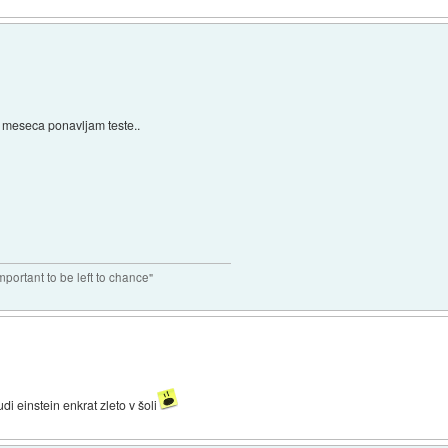
va meseca ponavljam teste..
portant to be left to chance"
di einstein enkrat zleto v šoli