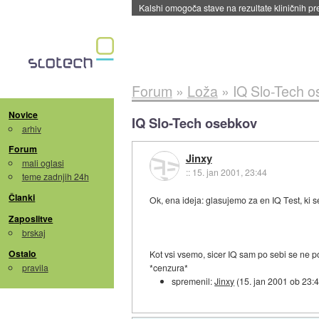
Sandisk že prodal več kot polovico SSD-jev za 
Forum
»
Loža
»
IQ Slo-Tech 
Novice
IQ Slo-Tech osebkov
arhiv
Forum
Jinxy
mali oglasi
::
15. jan 2001, 23:44
teme zadnjih 24h
Članki
Ok, ena ideja: glasujemo za en IQ Test, ki 
Zaposlitve
brskaj
Ostalo
Kot vsi vsemo, sicer IQ sam po sebi se ne p
pravila
*cenzura*
spremenil:
Jinxy
(
15. jan 2001 ob 23: