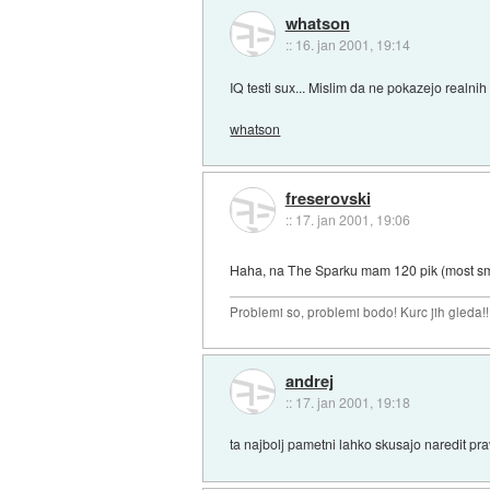
whatson
::
16. jan 2001, 19:14
IQ testi sux... Mislim da ne pokazejo realnih r
whatson
freserovski
::
17. jan 2001, 19:06
Haha, na The Sparku mam 120 pik (most smart
Problemi so, problemi bodo! Kurc jih gleda!!
andrej
::
17. jan 2001, 19:18
ta najbolj pametni lahko skusajo naredit pr