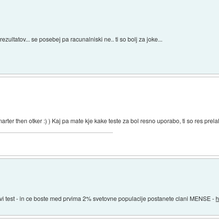
ezultatov... se posebej pa racunalniski ne.. ti so bolj za joke...
er then otker :) ) Kaj pa mate kje kake teste za bol resno uporabo, ti so res prel
avi test - in ce boste med prvima 2% svetovne populacije postanete clani MENSE -
h