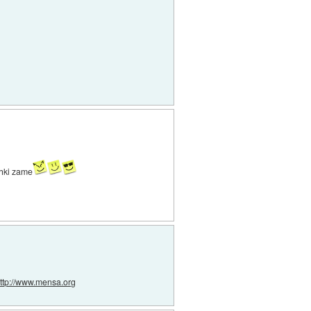
ahki zame
ttp://www.mensa.org