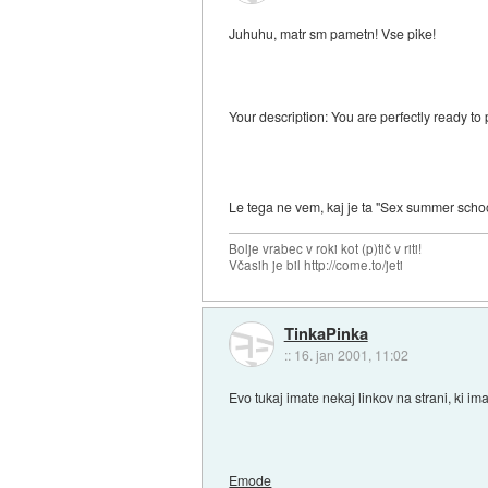
Juhuhu, matr sm pametn! Vse pike!
Your description: You are perfectly ready to
Le tega ne vem, kaj je ta "Sex summer schoo
Bolje vrabec v roki kot (p)tič v riti!
Včasih je bil http://come.to/jeti
TinkaPinka
::
16. jan 2001, 11:02
Evo tukaj imate nekaj linkov na strani, ki im
Emode