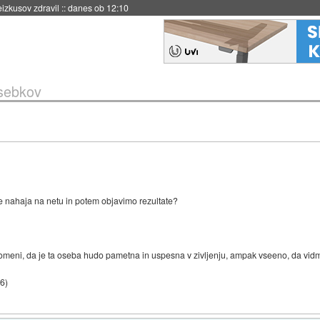
naslednji dve leti
::
danes ob 11:37
osebkov
se nahaja na netu in potem objavimo rezultate?
omeni, da je ta oseba hudo pametna in uspesna v zivljenju, ampak vseeno, da vidmo
46
)