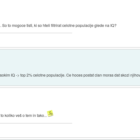
 to mogoce tisti, ki so hteli filtrirat celotne populacije glede na IQ?
okim IQ -> top 2% celotne populacije. Ce hoces postat clan moras dat skozi njihove
o koliko veš o tem in tako...