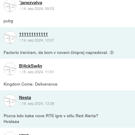
˙janezvalva
::
14. sep 2024, 09:53
pubg
111111111111
::
14. sep 2024, 12:07
Factorio treniram, da bom v novem čimprej napredoval. :D
Bl4ckSw4n
::
15. sep 2024, 11:01
Kingdom Come: Deliverance
Nesta
::
19. sep 2024, 13:38
Pozna kdo kake nove RTS igre v stilu Red Alerta?
Hvalaaa
yayo