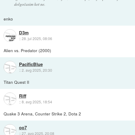
dolgočasim kot ne.
enko
D3m
::
28. jul 2025, 08:06
Alien vs. Predator (2000)
PacificBlue
::
2. avg 2025, 20:30
Titan Quest II
Riff
::
8. avg 2025, 18:54
Quake 3 Arena, Counter Strike 2, Dota 2
oo7
::
27. avg 2025, 20:08