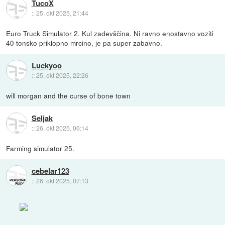
TucoX
::
25. okt 2025, 21:44
Euro Truck Simulator 2. Kul zadevščina. Ni ravno enostavno voziti
40 tonsko priklopno mrcino, je pa super zabavno.
Luckyoo
::
25. okt 2025, 22:26
will morgan and the curse of bone town
Seljak
::
26. okt 2025, 06:14
Farming simulator 25.
cebelar123
::
26. okt 2025, 07:13