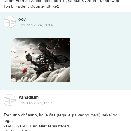
Doom Eternal: Aincet gods part 1 , Quake 3 Arena , Shadow of
Tomb Raider , Counter Strike2
oo7
::
11. sep 2024, 21:14
Vanadium
::
12. sep 2024, 14:34
Trenutno občasno, ko je čas (tega je pa vedno manj) nekaj od
tega:
- C&C in C&C Red alert remastered,