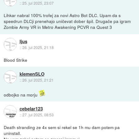
::
25. jul 2025, 23:07
Lihkar nabral 100% trofej za novi Astro Bot DLC. Upam da s
speedrun DLCji prenehajo uničevat dober špil. Drugače pa igram
Zombie Army VR in Metro Awakening PCVR na Quest 3
Ijus
::
26. jul 2025, 21:18
Blood Strike
klemenSLO
::
26. jul 2025, 21:21
odbojko na morju
cebelar123
::
27. jul 2025, 08:53
Death stranding ze 4x sem si rekel se 1h mu dam potem pa
uninstall.
Ne vem zakaj potem se zmeraj igram :/