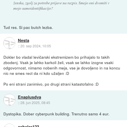
ženska, zgolj za potrebe prijave na razpis. Smejo oni dvomiti v
mojo samoidentifikacijo?
Tud res. Si pac butch lezba.
Nesta
::
20. sep 2024, 10:05
Dokler bo vladal levičarski ekstremizem bo prihajalo to takih
zbodenj. Vsak je lahko karkoli želi, vsak se lahko izogne vsaki
odgovornost, nimamo nobenih meja, vse je dovoljeno in na koncu
nic ne smes rect da ni kdo užaljen :D
Po eni strani zanimivo, po drugi strani katastofalno :D
Enaplusdva
::
28. jun 2025, 08:45
Dystopika. Dober cyberpunk building. Trenutno samo 4 eur.
cebelar123