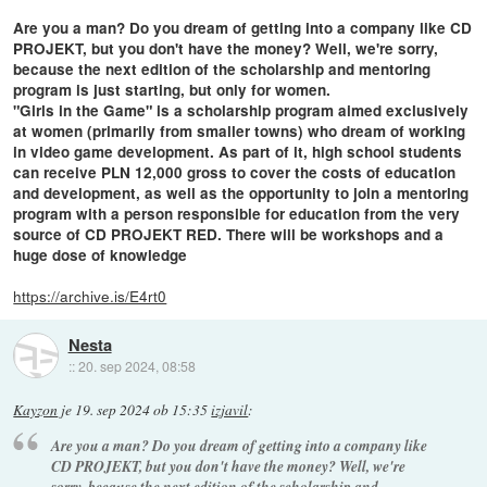
Are you a man? Do you dream of getting into a company like CD
PROJEKT, but you don't have the money? Well, we're sorry,
because the next edition of the scholarship and mentoring
program is just starting, but only for women.
"Girls in the Game" is a scholarship program aimed exclusively
at women (primarily from smaller towns) who dream of working
in video game development. As part of it, high school students
can receive PLN 12,000 gross to cover the costs of education
and development, as well as the opportunity to join a mentoring
program with a person responsible for education from the very
source of CD PROJEKT RED. There will be workshops and a
huge dose of knowledge
https://archive.is/E4rt0
Nesta
::
20. sep 2024, 08:58
Kayzon
je
19. sep 2024 ob 15:35
izjavil
:
Are you a man? Do you dream of getting into a company like
CD PROJEKT, but you don't have the money? Well, we're
sorry, because the next edition of the scholarship and