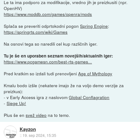
Le ta ima podporo za modifikacije, vredno jih je preizkusiti (npr.
OpenHV)
https://www.moddb.com/games/openra/mods
Splača se preveriti odprtokodni pogon
Spring Engine
:
https://springrts.com/wiki/Games
Na osnovi tega so naredili cel kup različnih iger.
Tu je še en uporaben seznam novejših/aktualnih iger:
https://www.pcgamesn.com/best-rts-games...
Pred kratkim so izdali tudi prenovljeni
Age of Mythology
Kmalu bodo izšle (nekatere imajo že na voljo demo verzije za
preizkus):
- v Early Access igra z naslovom
Global Conflagration
-
Siege Up!
Plus še en
svež video
na to temo.
Kayzon
::
19. sep 2024, 15:35