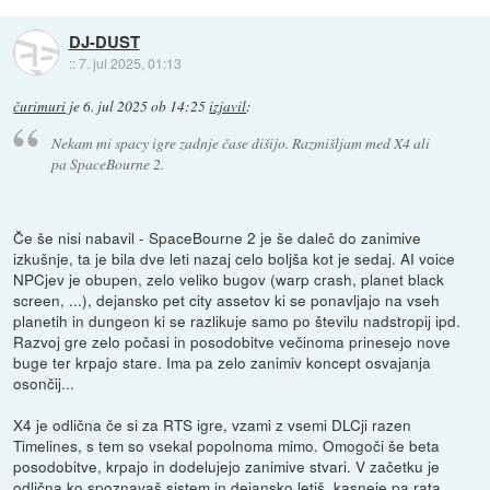
DJ-DUST
::
7. jul 2025, 01:13
čurimuri
je
6. jul 2025 ob 14:25
izjavil
:
Nekam mi spacy igre zadnje čase dišijo. Razmišljam med X4 ali
pa SpaceBourne 2.
Če še nisi nabavil - SpaceBourne 2 je še daleč do zanimive
izkušnje, ta je bila dve leti nazaj celo boljša kot je sedaj. AI voice
NPCjev je obupen, zelo veliko bugov (warp crash, planet black
screen, ...), dejansko pet city assetov ki se ponavljajo na vseh
planetih in dungeon ki se razlikuje samo po številu nadstropij ipd.
Razvoj gre zelo počasi in posodobitve večinoma prinesejo nove
buge ter krpajo stare. Ima pa zelo zanimiv koncept osvajanja
osončij...
X4 je odlična če si za RTS igre, vzami z vsemi DLCji razen
Timelines, s tem so vsekal popolnoma mimo. Omogoči še beta
posodobitve, krpajo in dodelujejo zanimive stvari. V začetku je
odlična ko spoznavaš sistem in dejansko letiš, kasneje pa rata