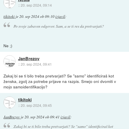
::
20. sep 2024, 09:14
tikitoki
je
20. sep 2024 ob 09:10
izjavil
:
Po svoje zabaven odgovor. Sam, a se ti res da pretvarjati?
Ne ;)
JanBrezov
::
20. sep 2024, 09:41
Zakaj bi se ti bilo treba pretvarjati? Se "samo" identificiraš kot
ženska, zgolj za potrebe prijave na razpis. Smejo oni dvomiti v
mojo samoidentifikacijo?
tikitoki
::
20. sep 2024, 09:45
JanBrezov
je
20. sep 2024 ob 09:41
izjavil
:
Zakaj bi se ti bilo treba pretvarjati? Se "samo" identificiraš kot