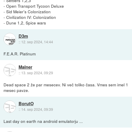
- Settlers 1,2,3
- Open Transport Tycoon Deluxe
- Sid Meier's Colonization
- Civilization IV: Colonization
- Dune 1,2, Spice wars
D3m
::
12. sep 2024, 14:44
F.E.A.R. Platinum
Malner
::
13. sep 2024, 09:29
Dead space 2 že par mesecev. Ni več toliko časa. Vmes sem imel 1
mesec pavze.
BorutO
::
14. sep 2024, 09:39
Last day on earth na android emulatorju ...