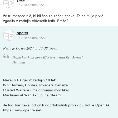
::
19. sep 2024, 15:03
že tri mesece nič, bi bil čas za začeti znova. To se mi je prvič
zgodilo v zadnjih tridesetih letih. Emšo?
opeter
::
19. sep 2024, 15:23
Nesta
je
19. sep 2024 ob 13:38
izjavil
:
Pozna kdo kake nove RTS igre v stilu Red Alerta?
Hvalaaa
Nekaj RTS iger iz zadnjih 10 let:
8-bit Armies
, Hordes, Invaders franšiza
Rusted Warfare
(ima ogromno modifikacij)
Machines at War 3
- tudi na
Steamu
Je tudi kar nekaj odličnih odprtokodnih projektov, kot je OpenRA:
https://www.openra.net/