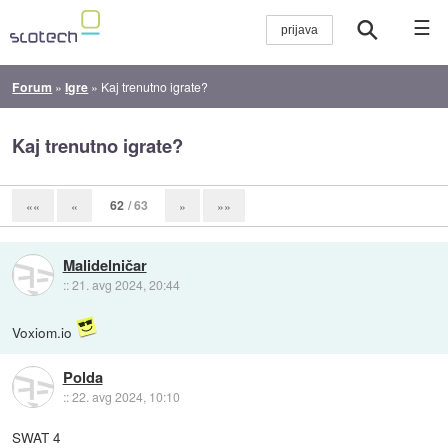
☰
Forum
»
Igre
»
Kaj trenutno igrate?
Kaj trenutno igrate?
62
/ 63
««
«
»
»»
Malidelničar
::
21. avg 2024, 20:44
Voxiom.io
Polda
::
22. avg 2024, 10:10
SWAT 4