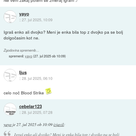
yayo
::
27. jul 2025, 10:09
Igraš enko ali dvojko? Meni je enka bila top z dvojko pa se bolj
dolgočasim kot ne.
Zgodovina sprememb…
spremenil:
yayo
(
27. jul 2025 ob 10:09
)
Ijus
::
28. jul 2025, 06:10
celo noč Blood Strike
cebelar123
::
28. jul 2025, 07:28
yayo
je
27. jul 2025 ob 10:09
izjavil
:
Igraš enko ali dvojko? Meni je enka bila top z dvojko pa se bolj