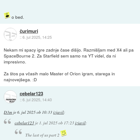
o bed.
čurimuri
::
6. jul 2025, 14:25
Nekam mi spacy igre zadnje čase dišijo. Razmišljam med X4 ali pa
SpaceBourne 2. Za Starfield sem samo na YT videl, da ni
impresivno.
Za štos pa včasih malo Master of Orion igram, starega in
najnovejšega. :D
cebelar123
::
6. jul 2025, 14:40
D3m
je
6. jul 2025 ob 10:33
izjavil
:
cebelar123
je
1. jul 2025 ob 17:23
izjavil
:
The last of us part 2