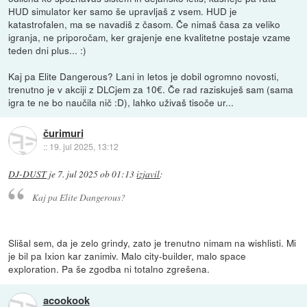
HUD simulator ker samo še upravljaš z vsem. HUD je
katastrofalen, ma se navadiš z časom. Če nimaš časa za veliko
igranja, ne priporočam, ker grajenje ene kvalitetne postaje vzame
teden dni plus... :)
Kaj pa Elite Dangerous? Lani in letos je dobil ogromno novosti,
trenutno je v akciji z DLCjem za 10€. Če rad raziskuješ sam (sama
igra te ne bo naučila nič :D), lahko uživaš tisoče ur...
čurimuri
::
19. jul 2025, 13:12
DJ-DUST
je
7. jul 2025 ob 01:13
izjavil
:
Kaj pa Elite Dangerous?
Slišal sem, da je zelo grindy, zato je trenutno nimam na wishlisti. Mi
je bil pa Ixion kar zanimiv. Malo city-builder, malo space
exploration. Pa še zgodba ni totalno zgrešena.
acookook