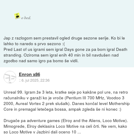
o bed.
Jap z razlogom sem prestavil ogled druge sezone serije. Ko bi le
lahko to naredo s prvo sezono :(
Pred Last of us igrami sem igral Days gone za pa bom igral Death
stranding. Oziroma sem igral enih 40 min in bil navdušen nad
zgodbo nad samo igro pa bomo še vidli.
Enron x86
::
6. jul 2025, 22:36
Unreal 99. Igram že 3 leta, kratke seje po kakšne pol ure, na retro
računalniku v garaži ko je vroče (Pentium III 700 MHz, Voodoo 3
2000, Aureal Vortex 2 prek slušalk). Danes končal level Mothership
Core in premagal letečega bossa, ampak zgleda še ni konec :)
Drugače pa adventure games (Elroy and the Aliens, Loco Motive).
Mimogrede, Elroy deklasira Loco Motive na celi črti. Ne vem, kako
so Loco Motive v Jazbini dali oceno 10 ...