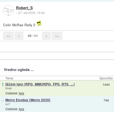
Robert_S
::
27. okt 2025, 19:34
Colin McRae Rally 2
62
/ 63
««
«
»
»»
Vredno ogleda ...
Tema
Sporočila
!
Iščem igro (RPG, MMORPG, FPS, RTS, ...)
1444
timek
Oddelek:
Igre
»
Metro Exodus [Metro 2035]
746
oo7
Oddelek:
Igre