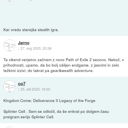
Kar vredu starejša stealth igra.
Jarno
::
27. avg 2025, 20:38
Ta vikend verjetno začnem z novo Path of Exile 2 sezono. Nekoč, v
prihodnosti, upamo, da bo bolj ošiljen endgame, z jasnimi in zelo
težkimi izzivi, do takrat pa gear&wealth adventure.
oo7
::
25. okt 2025, 18:35
Kingdom Come: Deliverance II Legacy of the Forge
Splinter Cell . Sem se odločil, da še enkrat po dolgem času
preigram serijo Splinter Cell.