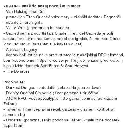
Za ARPG imaš še nekaj novejših in sicer:
- Van Helsing Final Cut
- prenovljen Titan Quest Anniversary + vikinški dodatek Ragnarök
- oba dela Torchlighta
- Victor Vran (poporana s humorjem)
- Sacred serija z odvrtki tipa Citadel. Tretji del Sacreda je bolj
casual, torej primerna tudi za nedeljske igralce, če ne moreš take
igrat več sto ur (ta zahteva le kakšen ducat)
- Aarklash: Legacy
- čeprav bolj kot ne neke vrste strategija z akcijskimi RPG elementi,
bom vseeno omenil Spellforce serijo.
Tretji del je izšel pred kratkim
,
kmalu izide dodatek SpellForce 3: Soul Harvest.
- The Dwarves
Pogojno še:
- Darkest Dungeon z dodatki (zelo zafrknjena zadeva)
- Divinity Original Sin serija (sicer potezna z druščino)
- ATOM RPG: Post-apocalyptic indie game (če imaš rad klasični
Fallout)
- Tower of Time (čeprav si rekel, da želiš v glavnem kontrolirat
samo en lik)
- Underrail (potezna, rahlo podobna Fallout, kmalu izide dodatek
Expedition)