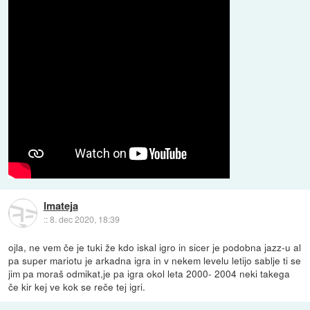
lmateja
::
8. dec 2020, 18:39
ojla, ne vem če je tuki že kdo iskal igro in sicer je podobna jazz-u al
pa super mariotu je arkadna igra in v nekem levelu letijo sablje ti se
jim pa moraš odmikat,je pa igra okol leta 2000- 2004 neki takega
če kir kej ve kok se reče tej igri.