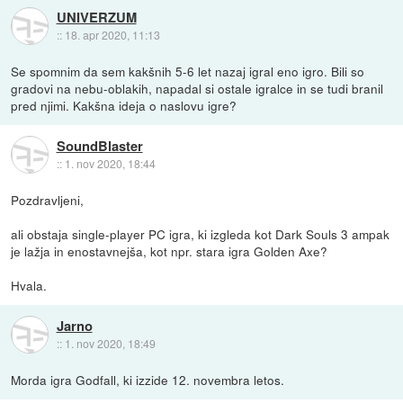
UNIVERZUM
::
18. apr 2020, 11:13
Se spomnim da sem kakšnih 5-6 let nazaj igral eno igro. Bili so
gradovi na nebu-oblakih, napadal si ostale igralce in se tudi branil
pred njimi. Kakšna ideja o naslovu igre?
SoundBlaster
::
1. nov 2020, 18:44
Pozdravljeni,
ali obstaja single-player PC igra, ki izgleda kot Dark Souls 3 ampak
je lažja in enostavnejša, kot npr. stara igra Golden Axe?
Hvala.
Jarno
::
1. nov 2020, 18:49
Morda igra Godfall, ki izzide 12. novembra letos.