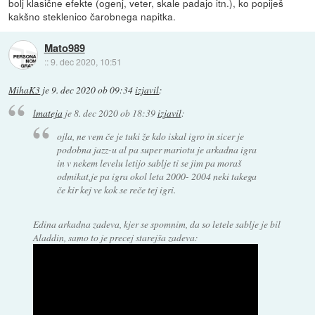
bolj klasične efekte (ogenj, veter, skale padajo itn.), ko popiješ
kakšno steklenico čarobnega napitka.
Mato989
::
9. dec 2020, 10:51
MihaK3
je
9. dec 2020 ob 09:34
izjavil
:
lmateja
je
8. dec 2020 ob 18:39
izjavil
:
ojla, ne vem če je tuki že kdo iskal igro in sicer je
podobna jazz-u al pa super mariotu je arkadna igra
in v nekem levelu letijo sablje ti se jim pa moraš
odmikat,je pa igra okol leta 2000- 2004 neki takega
če kir kej ve kok se reče tej igri.
Edina arkadna zadeva, kjer se spomnim, da so letele sablje je bil
Aladdin, samo to je precej starejša zadeva: