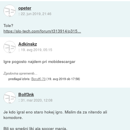
opeter
::
22. jun 2019, 21:46
Tole?
https://slo-tech.com/forum/t313914/p315...
Adkinskz
::
19. avg 2019, 05:15
Igre pogosto najdem pri mobidescargar
Zgodovina sprememb…
predlagal izbris:
BorutK-73
(
19. avg 2019 ob 17:58
)
Bolf3nk
::
31. mar 2020, 12:08
Je kdo igral eno staro hokej igro. Mislim da za nitendo ali
komodore.
Bili so smešni liki ala soccer mania.