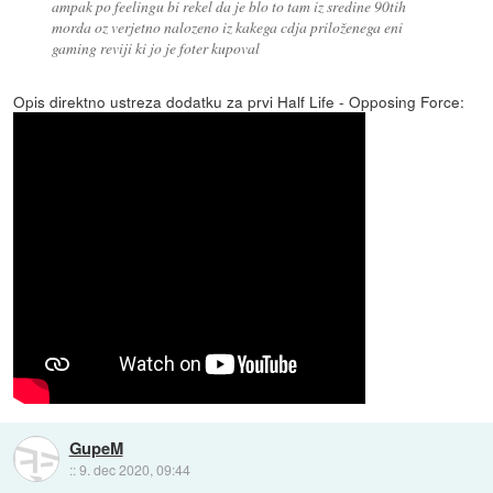
ampak po feelingu bi rekel da je blo to tam iz sredine 90tih
morda oz verjetno nalozeno iz kakega cdja priloženega eni
gaming reviji ki jo je foter kupoval
Opis direktno ustreza dodatku za prvi Half Life - Opposing Force:
GupeM
::
9. dec 2020, 09:44