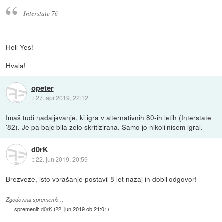
Interstate 76
Hell Yes!
Hvala!
opeter
::
27. apr 2019, 22:12
Imaš tudi nadaljevanje, ki igra v alternativnih 80-ih letih (Interstate
'82). Je pa baje bila zelo skritizirana. Samo jo nikoli nisem igral.
d0rK
::
22. jun 2019, 20:59
Brezveze, isto vprašanje postavil 8 let nazaj in dobil odgovor!
Zgodovina sprememb…
spremenil:
d0rK
(
22. jun 2019 ob 21:01
)