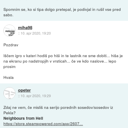
Spomnim se, ko si tipa dolgo pretepal, je podivjal in rušil vse pred
sabo.
miha98
::
10. apr 2020, 19:20
Pozdrav
Iščem igro v kateri hodiš po hiši in te lastnik ne sme dobiti... hiša je
na ekranu po nadstropjih v vrsticah... če ve kdo naslove... lepo
prosim
Hvala
opeter
::
10. apr 2020, 19:29
Zdaj ne vem, če misliš na serijo porednih sosedov/sosedov iz
Pekla?
Neighbours from Hell
https://store.steampowered.com/app/2607...