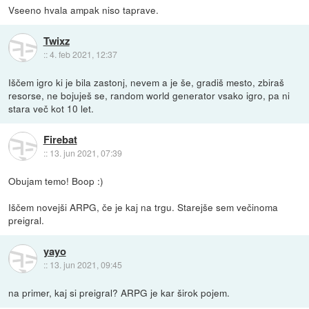
Vseeno hvala ampak niso taprave.
Twixz
::
4. feb 2021, 12:37
Iščem igro ki je bila zastonj, nevem a je še, gradiš mesto, zbiraš
resorse, ne bojuješ se, random world generator vsako igro, pa ni
stara več kot 10 let.
Firebat
::
13. jun 2021, 07:39
Obujam temo! Boop :)
Iščem novejši ARPG, če je kaj na trgu. Starejše sem večinoma
preigral.
yayo
::
13. jun 2021, 09:45
na primer, kaj si preigral? ARPG je kar širok pojem.