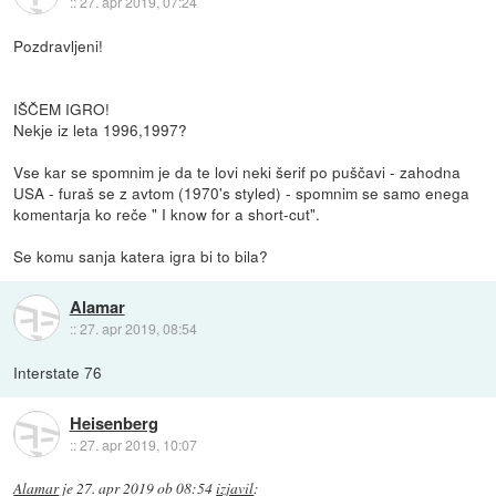
::
27. apr 2019, 07:24
Pozdravljeni!
IŠČEM IGRO!
Nekje iz leta 1996,1997?
Vse kar se spomnim je da te lovi neki šerif po puščavi - zahodna
USA - furaš se z avtom (1970's styled) - spomnim se samo enega
komentarja ko reče " I know for a short-cut".
Se komu sanja katera igra bi to bila?
Alamar
::
27. apr 2019, 08:54
Interstate 76
Heisenberg
::
27. apr 2019, 10:07
Alamar
je
27. apr 2019 ob 08:54
izjavil
: