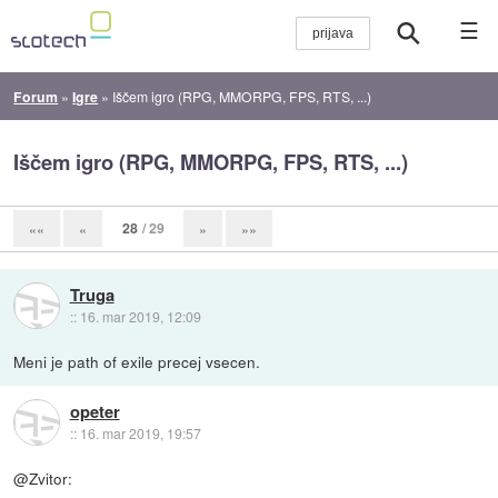
☰
Forum
»
Igre
»
Iščem igro (RPG, MMORPG, FPS, RTS, ...)
Iščem igro (RPG, MMORPG, FPS, RTS, ...)
28
/ 29
««
«
»
»»
Truga
::
16. mar 2019, 12:09
Meni je path of exile precej vsecen.
opeter
::
16. mar 2019, 19:57
@Zvitor: