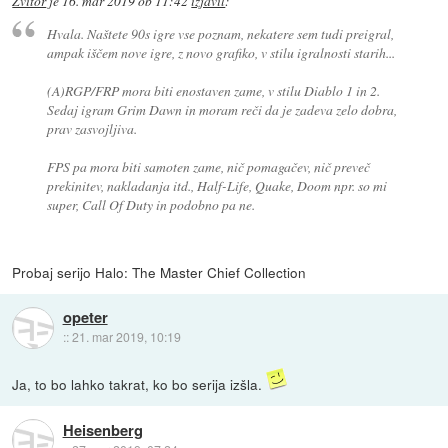
Zvitor
je
16. mar 2019 ob 11:42
izjavil
:
Hvala. Naštete 90s igre vse poznam, nekatere sem tudi preigral,
ampak iščem nove igre, z novo grafiko, v stilu igralnosti starih...
(A)RGP/FRP mora biti enostaven zame, v stilu Diablo 1 in 2.
Sedaj igram Grim Dawn in moram reči da je zadeva zelo dobra,
prav zasvojljiva.
FPS pa mora biti samoten zame, nič pomagačev, nič preveč
prekinitev, nakladanja itd., Half-Life, Quake, Doom npr. so mi
super, Call Of Duty in podobno pa ne.
Probaj serijo Halo: The Master Chief Collection
opeter
::
21. mar 2019, 10:19
Ja, to bo lahko takrat, ko bo serija izšla.
Heisenberg