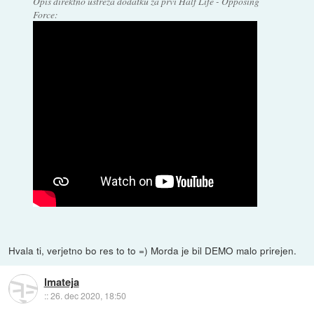
Opis direktno ustreza dodatku za prvi Half Life - Opposing
Force:
Hvala ti, verjetno bo res to to =) Morda je bil DEMO malo prirejen.
lmateja
::
26. dec 2020, 18:50