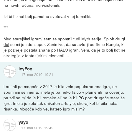
na novih računalnikih/sistemih.
Izi bi ti znal bolj pametno svetovat v tej tematiki.
***
Med starejšimi igrami sem se spomnil tudi Myth serije. Sploh
drugi
del
se mi je zdel super. Zanimivo, da so avtorji od firme Bungie, ki
je pozneje postala znana po HALO igrah. Vem, da je to bolj kot ne
strategija z fantazijskimi elementi ...
IcyFox
::
17. mar 2019, 19:21
Lani ali pa mogoče v 2017 je bila zelo popularna ena igra, ne
spomnim se imena, imela je pa neko lisico v plamenih na coverju,
pa zdi se mi da je bil remake ali pa je bil PC port drugače starejše
igre. Imela je zelo tak unikaten artstyle, skoraj kot bi bila neka
risanka. Mogoče kdo ve, katero igro mislim?
yayo
::
17. mar 2019, 19:42