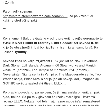
- Zenith
Pa en velik seznam:
https://store.steampowered.com/search/?...
(so pa vmes tudi
kakšne streljačine ipd.)
***
Ker si omenil Baldurs Gate je vredno preverit novejše gerenacije te
zvrtsi in sicer
z dodatki ter seveda
,
Pillars of Eternity I. del
II. del
ki je še obsežnejši in baj bolj izpiljen (nisem igral, samo bral). Pa
kakšen
.
Tyranny
Seveda imaš na voljo miljavžent RPG-jev kot so Nox, Revenant,
Dark Stone, Evil Islands, Arcanum: Of Steamworks and Magick
Obscura (potezni), The Temple of Elemental Evil (potezni),
Neverwinter Nights serija in Vampire: The Masquerade serijo, Two
Worlds serijo, Elder Scrolls serijo (sploh novejši deli), mogoče še
GOTHIC serijo z nasledniki Risen, ELEX ...
Po pravici povedano, pa ne vem, če jih ima smisla omenit, ampak
ajde, naj bo. So pa te v glavnem že (zelo) stare igre - izvzemši
recimo ELEX. Nekateri od teh imajo razne mode in/ali remastered
variante, ki omogočajo, da jih lahko uživaš tudi v današnjih časih