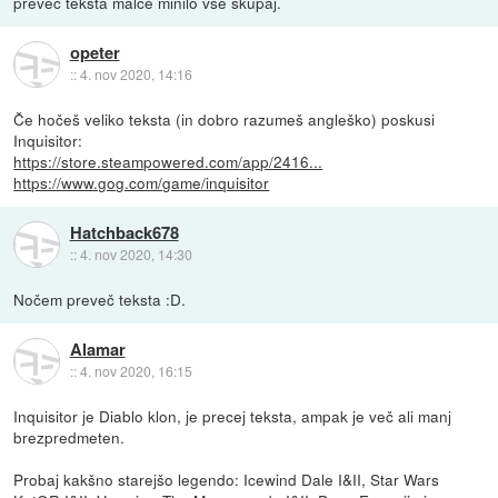
preveč teksta malce minilo vse skupaj.
opeter
::
4. nov 2020, 14:16
Če hočeš veliko teksta (in dobro razumeš angleško) poskusi
Inquisitor:
https://store.steampowered.com/app/2416...
https://www.gog.com/game/inquisitor
Hatchback678
::
4. nov 2020, 14:30
Nočem preveč teksta :D.
Alamar
::
4. nov 2020, 16:15
Inquisitor je Diablo klon, je precej teksta, ampak je več ali manj
brezpredmeten.
Probaj kakšno starejšo legendo: Icewind Dale I&II, Star Wars