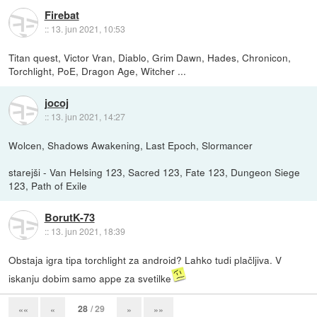
Firebat
::
13. jun 2021, 10:53
Titan quest, Victor Vran, Diablo, Grim Dawn, Hades, Chronicon,
Torchlight, PoE, Dragon Age, Witcher ...
jocoj
::
13. jun 2021, 14:27
Wolcen, Shadows Awakening, Last Epoch, Slormancer
starejši - Van Helsing 123, Sacred 123, Fate 123, Dungeon Siege
123, Path of Exile
BorutK-73
::
13. jun 2021, 18:39
Obstaja igra tipa torchlight za android? Lahko tudi plačljiva. V
iskanju dobim samo appe za svetilke
28
/ 29
««
«
»
»»