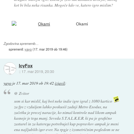
kot bi bila neka risanka. Mogoče kdo ve, katero igro mislim?
Okami
Zgodovina sprememb…
spremenil:
yayo
(
17. mar 2019 ob 19:46
)
IcyFox
::
17. mar 2019, 20:30
yayo
je
17. mar 2019 ob 19:42
izjavil
:
@ Zvitor
sem si kar mislil, kaj boš neke indie igre igral z 1080 kartico
za fps z vzdušjem lahko poskusiš zadnji Metro Exodus, na
začetku je precej naracije, ko nimaš kontrole nad likom ampak
kasneje je tega manj. Seveda S.T.A.L.K.E.R. ki pa je grafično
zastarel in za katerega potrebuješ kup popravkov ampak je meni
ena najljubših iger ever. Na rpgje z izometričnim pogledom se ne