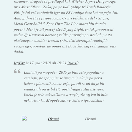
razumem, drugače bi predlagal kak Witcher 3, prvi Dragon Age,
prvi Mass Effect... Zakaj pa ne tudi zadnje tri Tomb Raiderje.
Fak, je žal več zanimivih iger na PS4 zadnje čase kot na pcju, žal.
Aha, zadnji Prey priporočam, Crysis bilokateri del - SF fps,
Metal Gear Solid 5, Spec Ops: The Line mora biti že zelo
poceni. Meni je bil precej všeč Dying Light, en tak prvoosebni
melee'/fps/survival horror z veliko parkurja po strehah mesta
okuženega z zombie virusom (niso tisti steretipni zombiji iz
večine iger, posebno ne ponoči...) Bo še kdo kaj bolj zanimivega
dodal.
IcyFox
je
17. mar 2019 ob 19:21
izjavil
:
Lani ali pa mogoče v 2017 je bila zelo popularna
ena igra, ne spomnim se imena, imela je pa neko
lisico v plamenih na coverju, pa zdi se mi da je bil
remake ali pa je bil PC port drugače starejše igre.
Imela je zelo tak unikaten artstyle, skoraj kot bi bila
neka risanka. Mogoče kdo ve, katero igro mislim?
Okami