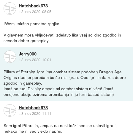
Hatchback678
::
3. nov 2020, 08:05
Iščem kakšno pametno rpgjko.
V glavnem mora vključevati izdelavo lika,vsaj solidno zgodbo in
seveda dober gameplay.
Jerry000
::
3. nov 2020, 10:01
Pillars of Eternity. Igra ima combat sistem podoben Dragon Age
Origins (tudi priporočam če še nisi igral). Obe igri imata res dobro
zgodbo in gameplay.
Imaš pa tudi Divinity ampak mi combat sistem ni všeč (imaš
omejene akcije oziroma premikanja in je turn based sistem)
Hatchback678
::
3. nov 2020, 11:11
Sem igral Pillars ja, ampak na neki točki sem se ustavil igrati,
nekako me ni več vleklo naprej.