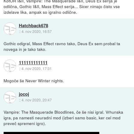
KotOR I&II, Vampire: The Masquerade I&II, Deus Ex serija je
odlična, Gothic I&II, Mass Effect serija... Sicer nimajo čisto vse
izdelave lika, ampak so igralno odlične.
Hatchback678
::
4. nov 2020, 16:57
Gothic odigral, Mass Effect ravno tako, Deus Ex sem probal ta
novega in je tako tako.
111111111111
::
4. nov 2020, 17:31
Mogoče še Never Winter nights.
jocoj
::
4. nov 2020, 20:47
Vampire: The Masquerade Bloodlines, če še nisi igral. Vrhunska
igra, pa namesti neuradni mod (izberi samo basic, ker cel mod
preveč spremeni igro).