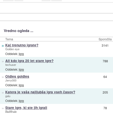
Vredno ogleda ...
Tema
Sporočila
»
Kaj trenutno igrate?
3141
Golden eye
Oddelek:
Igre
»
Ali kdo igra 20 let stare igre?
788
techuser
Oddelek:
Igre
»
Oldies goldies
64
Jerry000
Oddelek:
Igre
»
Katera je vaša najljubša igra vseh časov?
205
galu
Oddelek:
Igre
»
Stare igre, ki ste jih igrali
78
BigWhale