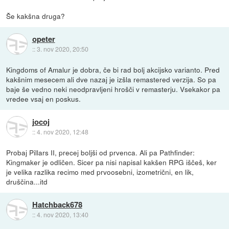
Še kakšna druga?
opeter
::
3. nov 2020, 20:50
Kingdoms of Amalur je dobra, če bi rad bolj akcijsko varianto. Pred
kakšnim mesecem ali dve nazaj je izšla remastered verzija. So pa
baje še vedno neki neodpravljeni hrošči v remasterju. Vsekakor pa
vredee vsaj en poskus.
jocoj
::
4. nov 2020, 12:48
Probaj Pillars II, precej boljši od prvenca. Ali pa Pathfinder:
Kingmaker je odličen. Sicer pa nisi napisal kakšen RPG iščeš, ker
je velika razlika recimo med prvoosebni, izometrični, en lik,
druščina...itd
Hatchback678
::
4. nov 2020, 13:40