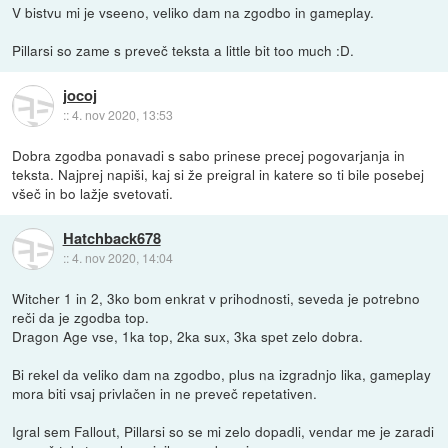
V bistvu mi je vseeno, veliko dam na zgodbo in gameplay.
Pillarsi so zame s preveč teksta a little bit too much :D.
jocoj
::
4. nov 2020, 13:53
Dobra zgodba ponavadi s sabo prinese precej pogovarjanja in
teksta. Najprej napiši, kaj si že preigral in katere so ti bile posebej
všeč in bo lažje svetovati.
Hatchback678
::
4. nov 2020, 14:04
Witcher 1 in 2, 3ko bom enkrat v prihodnosti, seveda je potrebno
reči da je zgodba top.
Dragon Age vse, 1ka top, 2ka sux, 3ka spet zelo dobra.
Bi rekel da veliko dam na zgodbo, plus na izgradnjo lika, gameplay
mora biti vsaj privlačen in ne preveč repetativen.
Igral sem Fallout, Pillarsi so se mi zelo dopadli, vendar me je zaradi