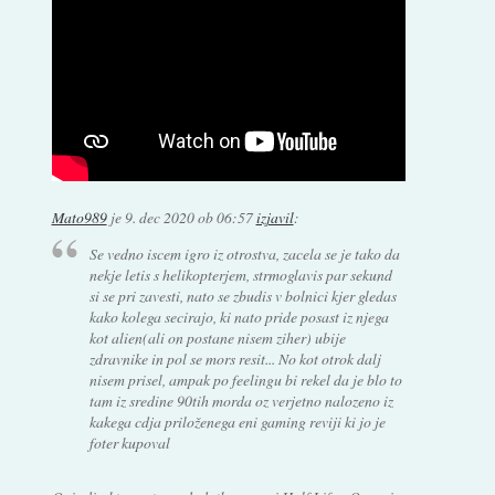
Mato989
je
9. dec 2020 ob 06:57
izjavil
:
Se vedno iscem igro iz otrostva, zacela se je tako da
nekje letis s helikopterjem, strmoglavis par sekund
si se pri zavesti, nato se zbudis v bolnici kjer gledas
kako kolega secirajo, ki nato pride posast iz njega
kot alien(ali on postane nisem ziher) ubije
zdravnike in pol se mors resit... No kot otrok dalj
nisem prisel, ampak po feelingu bi rekel da je blo to
tam iz sredine 90tih morda oz verjetno nalozeno iz
kakega cdja priloženega eni gaming reviji ki jo je
foter kupoval