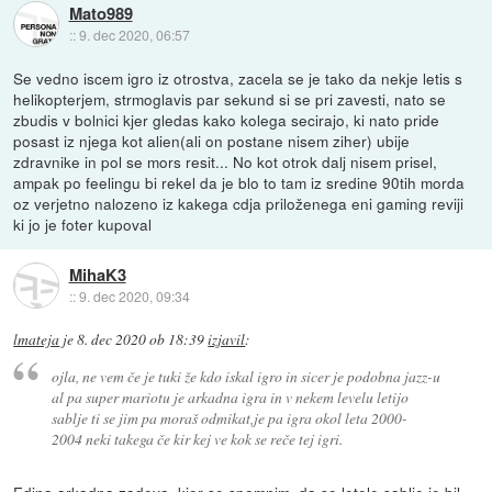
Mato989
::
9. dec 2020, 06:57
Se vedno iscem igro iz otrostva, zacela se je tako da nekje letis s
helikopterjem, strmoglavis par sekund si se pri zavesti, nato se
zbudis v bolnici kjer gledas kako kolega secirajo, ki nato pride
posast iz njega kot alien(ali on postane nisem ziher) ubije
zdravnike in pol se mors resit... No kot otrok dalj nisem prisel,
ampak po feelingu bi rekel da je blo to tam iz sredine 90tih morda
oz verjetno nalozeno iz kakega cdja priloženega eni gaming reviji
ki jo je foter kupoval
MihaK3
::
9. dec 2020, 09:34
lmateja
je
8. dec 2020 ob 18:39
izjavil
:
ojla, ne vem če je tuki že kdo iskal igro in sicer je podobna jazz-u
al pa super mariotu je arkadna igra in v nekem levelu letijo
sablje ti se jim pa moraš odmikat,je pa igra okol leta 2000-
2004 neki takega če kir kej ve kok se reče tej igri.
Edina arkadna zadeva, kjer se spomnim, da so letele sablje je bil