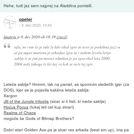
Hehe, tudi jaz sem najprej na Aladdina pomislil.
opeter
::
9. dec 2020, 10:43
lmateja
je
8. dec 2020 ob 18:39
izjavil
:
ojla, ne vem če je tuki že kdo iskal igro in sicer je podobna jazz-u
al pa super mariotu je arkadna igra in v nekem levelu letijo
sablje ti se jim pa moraš odmikat,je pa igra okol leta 2000-
2004 neki takega če kir kej ve kok se reče tej igri.
Leteče sablje? Hmmm, tak na pamet, se spomnim sledečih iger (za
DOS), kjer se je pojavila kakšna leteča sablja:
Xargon
Jill of the Jungle trilogija
(sicer si ti tisti, ki meče sablje)
Hocus Pocus
(tukaj leti cel kup stvari)
Realms of Chaos
mogoče še Gods of Bitmap Brothers?
Dobri stari Golden Axe pa je sicer res arkada (beat em up), ima pa