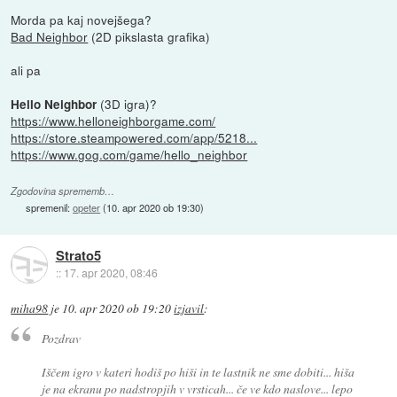
Morda pa kaj novejšega?
Bad Neighbor
(2D pikslasta grafika)
ali pa
(3D igra)?
Hello Neighbor
https://www.helloneighborgame.com/
https://store.steampowered.com/app/5218...
https://www.gog.com/game/hello_neighbor
Zgodovina sprememb…
spremenil:
opeter
(
10. apr 2020 ob 19:30
)
Strato5
::
17. apr 2020, 08:46
miha98
je
10. apr 2020 ob 19:20
izjavil
:
Pozdrav
Iščem igro v kateri hodiš po hiši in te lastnik ne sme dobiti... hiša
je na ekranu po nadstropjih v vrsticah... če ve kdo naslove... lepo