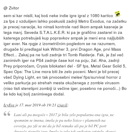
@ Zvitor
sem si kar mislil, kaj boš neke indie igre igral z 1080 kartico
za fps z vzdušjem lahko poskusiš zadnji Metro Exodus, na začetku
je precej naracije, ko nimaš kontrole nad likom ampak kasneje je
tega manj. Seveda S.T.A.L.K.E.R. ki pa je grafično zastarel in za
katerega potrebuješ kup popravkov ampak je meni ena najljubših
iger ever. Na rpgje z izometričnim pogledom se ne razumem,
drugače bi predlagal kak Witcher 3, prvi Dragon Age, prvi Mass
Effect... Zakaj pa ne tudi zadnje tri Tomb Raiderje. Fak, je žal več
zanimivih iger na PS4 zadnje čase kot na pcju, žal. Aha, zadnji
Prey priporočam, Crysis bilokateri del - SF fps, Metal Gear Solid 5,
Spec Ops: The Line mora biti že zelo poceni. Meni je bil precej
všeč Dying Light, en tak prvoosebni melee'/fps/survival horror z
veliko parkurja po strehah mesta okuženega z zombie virusom
(niso tisti steretipni zombiji iz večine iger, posebno ne ponoči...) Bo
še kdo kaj bolj zanimivega dodal.
IcyFox
je
17. mar 2019 ob 19:21
izjavil
:
Lani ali pa mogoče v 2017 je bila zelo popularna ena igra, ne
spomnim se imena, imela je pa neko lisico v plamenih na
coverju, pa zdi se mi da je bil remake ali pa je bil PC port
drugače starejše igre. Imela je zelo tak unikaten artstyle, skoraj