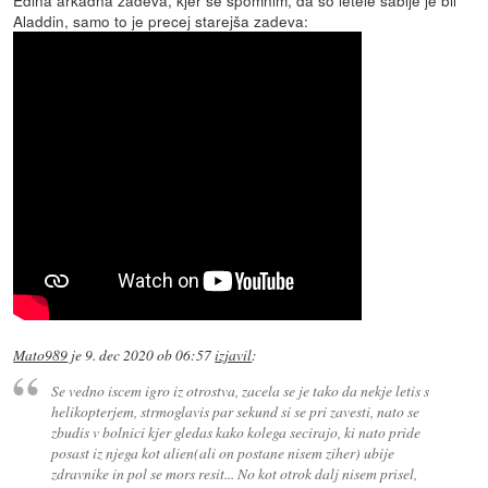
Aladdin, samo to je precej starejša zadeva:
Mato989
je
9. dec 2020 ob 06:57
izjavil
:
Se vedno iscem igro iz otrostva, zacela se je tako da nekje letis s
helikopterjem, strmoglavis par sekund si se pri zavesti, nato se
zbudis v bolnici kjer gledas kako kolega secirajo, ki nato pride
posast iz njega kot alien(ali on postane nisem ziher) ubije
zdravnike in pol se mors resit... No kot otrok dalj nisem prisel,