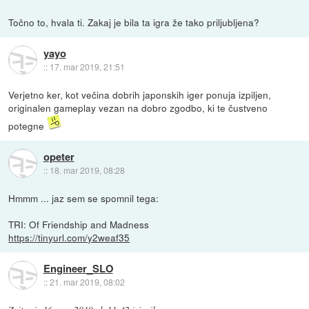
Točno to, hvala ti. Zakaj je bila ta igra že tako priljubljena?
yayo
::
17. mar 2019, 21:51
Verjetno ker, kot večina dobrih japonskih iger ponuja izpiljen,
originalen gameplay vezan na dobro zgodbo, ki te čustveno
potegne
opeter
::
18. mar 2019, 08:28
Hmmm ... jaz sem se spomnil tega:
TRI: Of Friendship and Madness
https://tinyurl.com/y2weaf35
Engineer_SLO
::
21. mar 2019, 08:02