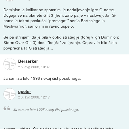
Dominion je kolikor se spomnim, je nadaljevanje igre G-nome.
Dogaja se na planetu Gift 3 (heh, zato pa je v naslovu). Ja, G-
nome je takrat poskušal "premagati" serijo Earthsiege in
Mechwarrior, samo jim ni ravno uspelo.
Se pa strinjam, da je bila v obliki strategije (torej v igri Dominion:
Storm Over Gift 3) dosti "boljša" za igranje. Čeprav je bila čisto
povprečna RTS strategija...
Berserker
::
6. avg 2008, 10:37
Ja sam za leto 1998 nekaj čist posebnega.
opeter
::
6. avg 2008, 12:17
Ja sam za leto 1998 nekaj čist posebnega.
hmmm... niti ne. Če gledaš review-je, potem je dobila nekako