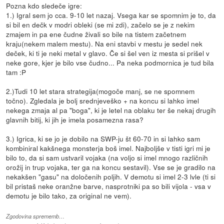
Pozna kdo sledeče igre:
1.) Igral sem jo cca. 9-10 let nazaj. Vsega kar se spomnim je to, da
si bil en dečk v modri obleki (se mi zdi), začelo se je z nekim
zmajem in pa ene čudne živali so bile na tistem začetnem
kraju(nekem malem mestu). Na eni stavbi v mestu je sedel nek
deček, ki ti je neki metal v glavo. Če si šel ven iz mesta si prišel v
neke gore, kjer je bilo vse čudno... Pa neka podmornica je tud bila
tam :P
2.)Tudi 10 let stara strategija(mogoče manj, se ne spomnem
točno). Zgledala je bolj srednjeveško + na koncu si lahko imel
nekega zmaja al pa "boga", ki je letel na oblaku ter še nekaj drugih
glavnih bitij, ki jih je imela posamezna rasa?
3.) Igrica, ki se jo je dobilo na SWP-ju št 60-70 in si lahko sam
kombiniral kakšnega monsterja boš imel. Najboljše v tisti igri mi je
bilo to, da si sam ustvaril vojaka (na voljo si imel mnogo različnih
orožij in trup vojaka, ter ga na koncu sestavil). Vse se je gradilo na
nekakšen "gasu" na določenih poljih. V demotu si imel 2-3 lvle (ti si
bil pristaš neke oranžne barve, nasprotniki pa so bili vijola - vsa v
demotu je bilo tako, za original ne vem).
Zgodovina sprememb…