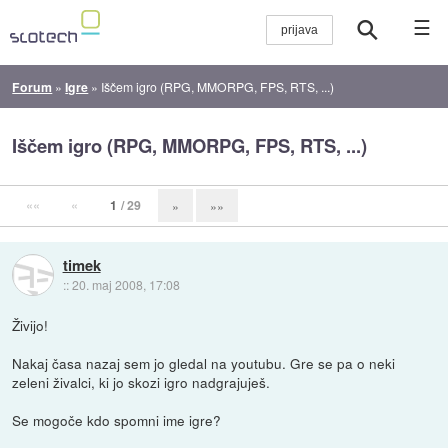
☰
Forum
»
Igre
»
Iščem igro (RPG, MMORPG, FPS, RTS, ...)
Iščem igro (RPG, MMORPG, FPS, RTS, ...)
««
«
1
/ 29
»
»»
timek
::
20. maj 2008, 17:08
Živijo!
Nakaj časa nazaj sem jo gledal na youtubu. Gre se pa o neki
zeleni živalci, ki jo skozi igro nadgrajuješ.
Se mogoče kdo spomni ime igre?