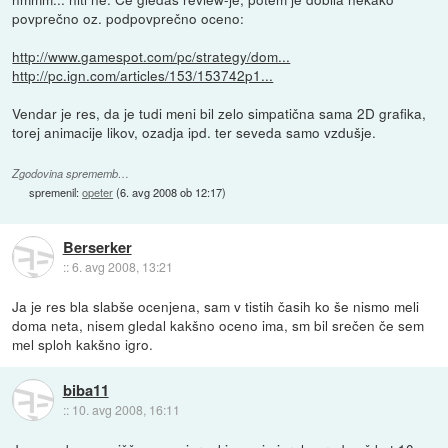
povprečno oz. podpovprečno oceno:
http://www.gamespot.com/pc/strategy/dom...
http://pc.ign.com/articles/153/153742p1...
Vendar je res, da je tudi meni bil zelo simpatična sama 2D grafika,
torej animacije likov, ozadja ipd. ter seveda samo vzdušje.
Zgodovina sprememb…
spremenil:
opeter
(
6. avg 2008 ob 12:17
)
Berserker
::
6. avg 2008, 13:21
Ja je res bla slabše ocenjena, sam v tistih časih ko še nismo meli
doma neta, nisem gledal kakšno oceno ima, sm bil srečen če sem
mel sploh kakšno igro.
biba11
::
10. avg 2008, 16:11