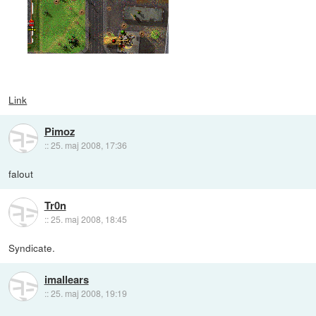
Link
Pimoz
::
25. maj 2008, 17:36
falout
Tr0n
::
25. maj 2008, 18:45
Syndicate.
imallears
::
25. maj 2008, 19:19