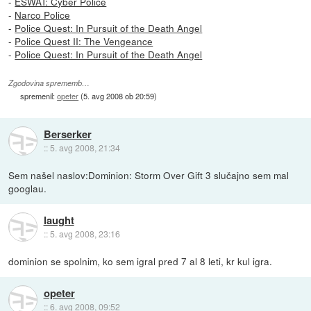
-
ESWAT: Cyber Police
-
Narco Police
-
Police Quest: In Pursuit of the Death Angel
-
Police Quest II: The Vengeance
-
Police Quest: In Pursuit of the Death Angel
Zgodovina sprememb…
spremenil:
opeter
(
5. avg 2008 ob 20:59
)
Berserker
::
5. avg 2008, 21:34
Sem našel naslov:Dominion: Storm Over Gift 3 slučajno sem mal
googlau.
laught
::
5. avg 2008, 23:16
dominion se spolnim, ko sem igral pred 7 al 8 leti, kr kul igra.
opeter
::
6. avg 2008, 09:52