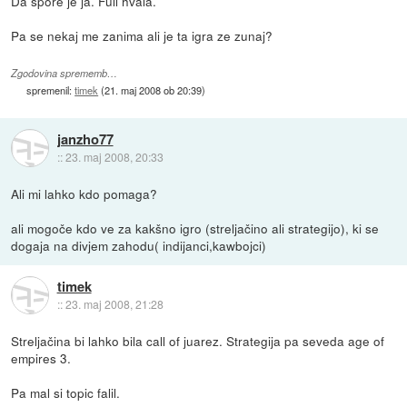
Da spore je ja. Full hvala.
Pa se nekaj me zanima ali je ta igra ze zunaj?
Zgodovina sprememb…
spremenil:
timek
(
21. maj 2008 ob 20:39
)
janzho77
::
23. maj 2008, 20:33
Ali mi lahko kdo pomaga?
ali mogoče kdo ve za kakšno igro (streljačino ali strategijo), ki se
dogaja na divjem zahodu( indijanci,kawbojci)
timek
::
23. maj 2008, 21:28
Streljačina bi lahko bila call of juarez. Strategija pa seveda age of
empires 3.
Pa mal si topic falil.