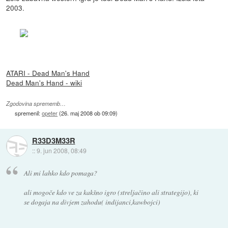
2003.
ATARI - Dead Man's Hand
Dead Man's Hand - wiki
Zgodovina sprememb…
spremenil:
opeter
(
26. maj 2008 ob 09:09
)
R33D3M33R
::
9. jun 2008, 08:49
Ali mi lahko kdo pomaga?
ali mogoče kdo ve za kakšno igro (streljačino ali strategijo), ki
se dogaja na divjem zahodu( indijanci,kawbojci)