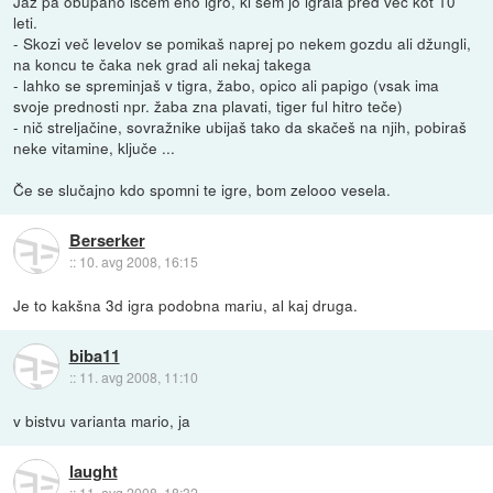
Jaz pa obupano iščem eno igro, ki sem jo igrala pred več kot 10
leti.
- Skozi več levelov se pomikaš naprej po nekem gozdu ali džungli,
na koncu te čaka nek grad ali nekaj takega
- lahko se spreminjaš v tigra, žabo, opico ali papigo (vsak ima
svoje prednosti npr. žaba zna plavati, tiger ful hitro teče)
- nič streljačine, sovražnike ubijaš tako da skačeš na njih, pobiraš
neke vitamine, ključe ...
Če se slučajno kdo spomni te igre, bom zelooo vesela.
Berserker
::
10. avg 2008, 16:15
Je to kakšna 3d igra podobna mariu, al kaj druga.
biba11
::
11. avg 2008, 11:10
v bistvu varianta mario, ja
laught
::
11. avg 2008, 18:32