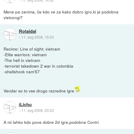
Mene pa zanima, če kdo ve za kako dobro igro,ki je podobna
vietcongi?
Rotaidal
::
11. avg 2008, 19:20
Recimo: Line of sight; vietnam
-Elite warriors: vietnam
-The hell in vietnam
-terrorist takedown 2 war in colombia
-shellshock nam'67
Vendar so to vse drugo razredne igre
iLichu
::
11. avg 2008, 20:22
A mi lahko kdo pove dobre 2d igre,podobne Contri