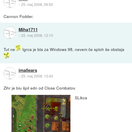
::
25. maj 2008, 09:50
Cannon Fodder.
Miha1711
::
25. maj 2008, 12:10
Tut ne
Igrca je bla za Windows 98, nevem če sploh še obstaja
imallears
::
25. maj 2008, 13:43
Zihr je biu špil edn od Close Combatov.
SLikca