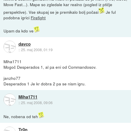
Move Fast...). Mape so zgledale kar realno (pogled iz ptičje
perspektive). Vse skupaj se je premikalo bolj počasi
Je ful
podobna igrici
Firefight
Upam da kdo ve
davco
::
25. maj 2008, 01:19
Miha1711
Mogoč Desperados 1, al pa eni od Commandosov.
janzho77
Desperados 1 Je kr dobra 2 pa se nism igru.
Miha1711
::
25. maj 2008, 09:06
Ne, nobena od teh
Tr0n