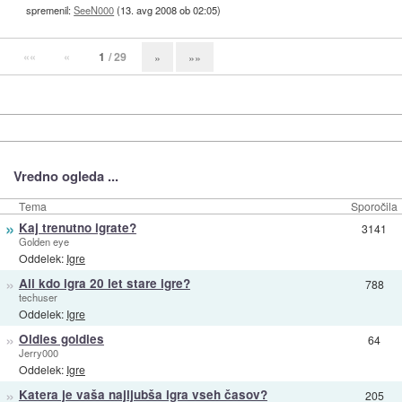
spremenil:
SeeN000
(
13. avg 2008 ob 02:05
)
««
«
1
/ 29
»
»»
Vredno ogleda ...
Tema
Sporočila
»
Kaj trenutno igrate?
3141
Golden eye
Oddelek:
Igre
»
Ali kdo igra 20 let stare igre?
788
techuser
Oddelek:
Igre
»
Oldies goldies
64
Jerry000
Oddelek:
Igre
»
Katera je vaša najljubša igra vseh časov?
205