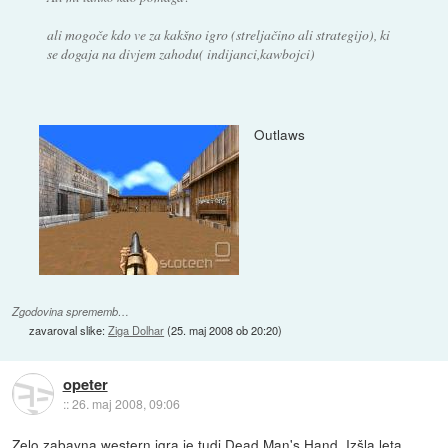
ali mogoče kdo ve za kakšno igro (streljačino ali strategijo), ki
se dogaja na divjem zahodu( indijanci,kawbojci)
Outlaws
Zgodovina sprememb…
zavaroval slike:
Ziga Dolhar
(
25. maj 2008 ob 20:20
)
opeter
::
26. maj 2008, 09:06
Zelo zabavna western igra je tudi Dead Man's Hand. Izšla leta