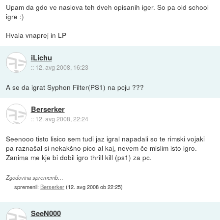
Upam da gdo ve naslova teh dveh opisanih iger. So pa old school
igre :)
Hvala vnaprej in LP
iLichu
::
12. avg 2008, 16:23
A se da igrat Syphon Filter(PS1) na pcju ???
Berserker
::
12. avg 2008, 22:24
Seenooo tisto lisico sem tudi jaz igral napadali so te rimski vojaki
pa raznašal si nekakšno pico al kaj, nevem če mislim isto igro.
Zanima me kje bi dobil igro thrill kill (ps1) za pc.
Zgodovina sprememb…
spremenil:
Berserker
(
12. avg 2008 ob 22:25
)
SeeN000