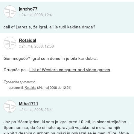
janzho77
::
24. maj 2008, 12:41
call of juarez s, že igral. ali je tudi kakšna druga?
Rotaidal
::
24. maj 2008, 12:53
Gun mogoče? Igral sem demo in je bila kar dobra.
Drugače pa...
List of Western computer and video games
Zgodovina sprememb…
spremenil:
Rotaidal
(
24. maj 2008 ob 12:54
)
Miha1711
::
24. maj 2008, 23:41
Jaz pa iščem igrico, ki sem jo igral pred 10 leti, in sicer streljačino...
Spomnem se, da če si hotel upravljati vojačke, si moral na njih
kliknit z desnim gumbom na miški in pokazal se je meni (Fire, Move,