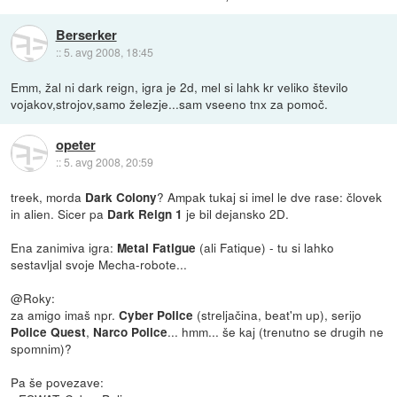
Berserker
::
5. avg 2008, 18:45
Emm, žal ni dark reign, igra je 2d, mel si lahk kr veliko število
vojakov,strojov,samo železje...sam vseeno tnx za pomoč.
opeter
::
5. avg 2008, 20:59
treek, morda
? Ampak tukaj si imel le dve rase: človek
Dark Colony
in alien. Sicer pa
je bil dejansko 2D.
Dark Reign 1
Ena zanimiva igra:
(ali Fatique) - tu si lahko
Metal Fatigue
sestavljal svoje Mecha-robote...
@Roky:
za amigo imaš npr.
(streljačina, beat'm up), serijo
Cyber Police
,
... hmm... še kaj (trenutno se drugih ne
Police Quest
Narco Police
spomnim)?
Pa še povezave: