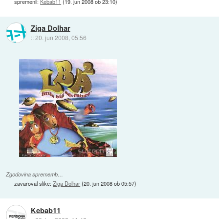
spremenil:
Kebab11
(
19. jun 2008 ob 23:10
)
Ziga Dolhar
::
20. jun 2008, 05:56
Zgodovina sprememb…
zavaroval slike:
Ziga Dolhar
(
20. jun 2008 ob 05:57
)
Kebab11