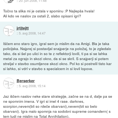
::
20. jun 2008, 11:48
Točno ta slika mi je ostala v spominu :P Najlepša hvala!
Ali kdo ve naslov za ostali 2, slabo opisani igri?
jrtjtejtt
::
5. avg 2008, 14:47
Iščem eno staro igro, igral sem jo mislim da na Amigi. Bla je taka
policijska. Najprej si postavljal snajperje na položaj, to je zgledalo
tako, da si šel po ulici in so te z reflektorji lovili, ti pa si se lahka
metal za ograjo in skozi okno, da si se skril. S snajperji si potem
streljal v stavbo osumljence skozi okno. Pol ko si postrelil tisto kar
si lahko, si vdrl v stavbo s specialcem in si lovil lopove.
Berserker
::
5. avg 2008, 15:14
Jaz iščem naslov neke stare strategije, začne se na d, dalje pa se
ne spomnim imena. V igri si imel 4 rase. darknes,
scorpion,nevem(bli so rdeče obarvani),nevem(bli so belo
obarvani). Igra malo spomnja na sodobni supreme comandern( s
tem tudi ne mislim na Total Annihilation).