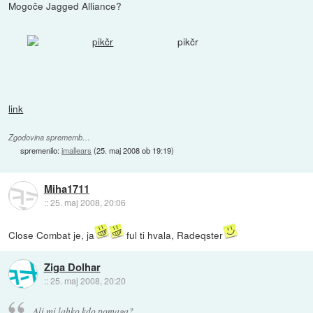
Mogoče Jagged Alliance?
pikčr
link
Zgodovina sprememb…
spremenilo:
imallears
(
25. maj 2008 ob 19:19
)
Miha1711
::
25. maj 2008, 20:06
Close Combat je, ja
ful ti hvala, Radeqster
Ziga Dolhar
::
25. maj 2008, 20:20
Ali mi lahko kdo pomaga?