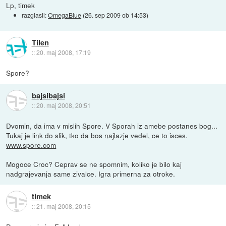
Lp, timek
razglasil:
OmegaBlue
(
26. sep 2009 ob 14:53
)
Tilen
::
20. maj 2008, 17:19
Spore?
bajsibajsi
::
20. maj 2008, 20:51
Dvomin, da ima v mislih Spore. V Sporah iz amebe postanes bog...
Tukaj je link do slik, tko da bos najlazje vedel, ce to isces.
www.spore.com
Mogoce Croc? Ceprav se ne spomnim, koliko je bilo kaj
nadgrajevanja same zivalce. Igra primerna za otroke.
timek
::
21. maj 2008, 20:15