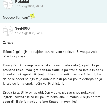
Rotaidal
::
11. avg 2008, 20:34
Mogoče Turrican?
SeeN000
::
12. avg 2008, 04:06
Zdravo.
Iščem 2 igri ki jih ne najdem oz. ne vem naslova. Bi vas pa zelo
prosil za pomoč
Prva igra: Dogajanje je v rimskem času (neki stebri), igralni lik je
oranžna lisica, med igro pobiraš zlatnike,pa vrane so letale in če te
je zadela, si izgubiu žiuljenje. Bila so pa tudi brezna s špicami, tako
da če si padel na njih te je odbila v loku pa šla pol iz vidnega polja.
Igrala se je na enak način kot Prehistoric
Druga igra: Bil je en tip oblečen v belo, plezau si po nekakšnih
lojtrcih, sovražniki so bili pa kot nekakšne kumarce ki si jih potem
sestrelil. Baje je naslou te igre Space...nevem kaj.