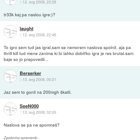
::
12. avg 2008, 22:28
tr33k kaj pa naslou igre:)?
laught
::
12. avg 2008, 22:46
To igro sem tud jas igral,sam se nemorem naslova spolnit. aja pa
thrill kill tud mene zanima ki bi lahko dobil!ko igra je res brutal.sam
baje so jo prepovedli...
Berserker
::
13. avg 2008, 00:21
Jaz sem to gonil na 200mgh škatli.
SeeN000
::
13. avg 2008, 02:05
Naslova se pa ne spomneš?
Zgodovina sprememb…