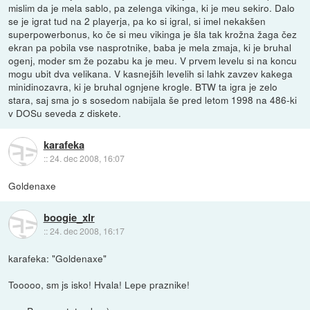
mislim da je mela sablo, pa zelenga vikinga, ki je meu sekiro. Dalo
se je igrat tud na 2 playerja, pa ko si igral, si imel nekakšen
superpowerbonus, ko če si meu vikinga je šla tak krožna žaga čez
ekran pa pobila vse nasprotnike, baba je mela zmaja, ki je bruhal
ogenj, moder sm že pozabu ka je meu. V prvem levelu si na koncu
mogu ubit dva velikana. V kasnejših levelih si lahk zavzev kakega
minidinozavra, ki je bruhal ognjene krogle. BTW ta igra je zelo
stara, saj sma jo s sosedom nabijala še pred letom 1998 na 486-ki
v DOSu seveda z diskete.
karafeka
::
24. dec 2008, 16:07
Goldenaxe
boogie_xlr
::
24. dec 2008, 16:17
karafeka: "Goldenaxe"
Tooooo, sm js isko! Hvala! Lepe praznike!