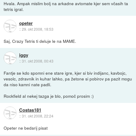
Hvala. Ampak mislim bolj na arkadne avtomate kjer sem včasih ta
tetris igral.
opeter
::
29. okt 2008, 18:53
Saj, Crazy Tetris ti deluje le na MAME.
iggy
::
31. okt 2008, 00:43
Fantje se kdo spomni ene stare igre, kjer si biv indijanc, kavbojc,
vesolc, zdravnik in kuhar lahko, pa žetone si pobirov pa pazit mogu
da niso kamni nate padli.
Rockfield al nekej tazga je blo, pomoč prosim :)
Costas181
::
31. okt 2008, 22:24
Opeter ne bedarij pisat