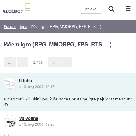
☰
Forum
»
Igre
»
Iščem igro (RPG, MMORPG, FPS, RTS, ...)
Iščem igro (RPG, MMORPG, FPS, RTS, ...)
2
/ 29
««
«
»
»»
iLichu
::
13. avg 2008, 09:15
a niso thrill kill ukinil pol ? če hoces brutalne igre pejt igrat manhunt
:D
Valvoline
::
13. avg 2008, 09:20