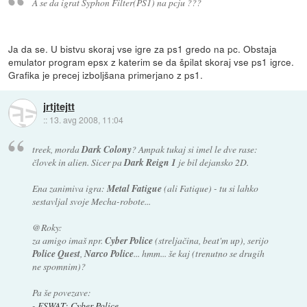
A se da igrat Syphon Filter(PS1) na pcju ???
Ja da se. U bistvu skoraj vse igre za ps1 gredo na pc. Obstaja
emulator program epsx z katerim se da špilat skoraj vse ps1 igrce.
Grafika je precej izboljšana primerjano z ps1.
jrtjtejtt
::
13. avg 2008, 11:04
treek, morda
Dark Colony
? Ampak tukaj si imel le dve rase:
človek in alien. Sicer pa
Dark Reign 1
je bil dejansko 2D.
Ena zanimiva igra:
Metal Fatigue
(ali Fatique) - tu si lahko
sestavljal svoje Mecha-robote...
@Roky:
za amigo imaš npr.
Cyber Police
(streljačina, beat'm up), serijo
Police Quest
,
Narco Police
... hmm... še kaj (trenutno se drugih
ne spomnim)?
Pa še povezave:
-
ESWAT: Cyber Police