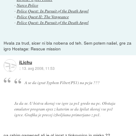
-
Narco Police
-
Police Quest: In Pursuit of the Death Angel
-
Police Quest II: The Vengeance
-
Police Quest: In Pursuit of the Death Angel
Hvala za trud, sicer ni bla nobena od teh. Sem potem našel, gre za
igro Hostage: Rescue mission
iLichu
::
13. avg 2008, 11:53
A se da igrat Syphon Filter(PS1) na pcju ???
Ja da se. U bistvu skoraj vse igre za ps1 gredo na pc. Obstaja
emulator program epsx z katerim se da špilat skoraj vse ps1
igrce. Grafika je precej izboljšana primerjano z ps1.
pa rabim gamepad ali je ql igrat z tipkovnico in misko ??