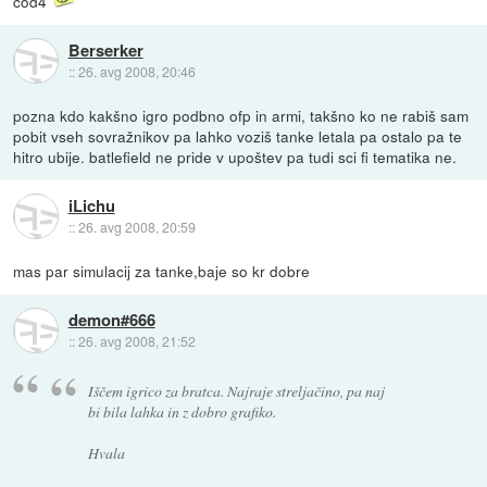
cod4
Berserker
::
26. avg 2008, 20:46
pozna kdo kakšno igro podbno ofp in armi, takšno ko ne rabiš sam
pobit vseh sovražnikov pa lahko voziš tanke letala pa ostalo pa te
hitro ubije. batlefield ne pride v upoštev pa tudi sci fi tematika ne.
iLichu
::
26. avg 2008, 20:59
mas par simulacij za tanke,baje so kr dobre
demon#666
::
26. avg 2008, 21:52
Iščem igrico za bratca. Najraje streljačino, pa naj
bi bila lahka in z dobro grafiko.
Hvala