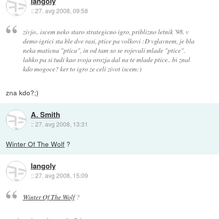
langoly
::
27. avg 2008, 09:58
zivjo.. iscem neko staro strategicno igro, priblizno letnik '98. v
demo igrici sta ble dve rasi, ptice pa volkovi :D vglavnem, je bla
neka maticna "ptica", in od tam so se rojevali mlade "ptice".
lahko pa si tudi kao svoja orozja dal na te mlade ptice.. bi znal
kdo mogoce? ker to igro ze celi zivot iscem:)
zna kdo?;)
A. Smith
::
27. avg 2008, 13:31
Winter Of The Wolf
?
langoly
::
27. avg 2008, 15:09
Winter Of The Wolf
?