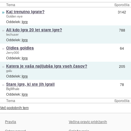
Tema
Sporočila
»
Kaj trenutno igrate?
3142
Golden eye
Oddelek:
Igre
»
Ali kdo igra 20 let stare igre?
788
techuser
Oddelek:
Igre
»
Oldies goldies
64
Jerry000
Oddelek:
Igre
»
Katera je vaša najljubša igra vseh časov?
205
galu
Oddelek:
Igre
»
Stare igre, ki ste jih igrali
78
BigWhale
Oddelek:
Igre
Tema
Sporočila
Več podobnih tem
Pravila
Večina pravic pridržanih
Odgovornost
Oglaševanje