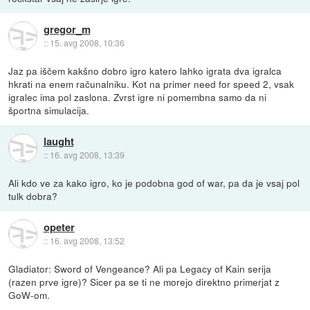
gregor_m
::
15. avg 2008, 10:36
Jaz pa iščem kakšno dobro igro katero lahko igrata dva igralca
hkrati na enem računalniku. Kot na primer need for speed 2, vsak
igralec ima pol zaslona. Zvrst igre ni pomembna samo da ni
športna simulacija.
laught
::
16. avg 2008, 13:39
Ali kdo ve za kako igro, ko je podobna god of war, pa da je vsaj pol
tulk dobra?
opeter
::
16. avg 2008, 13:52
Gladiator: Sword of Vengeance? Ali pa Legacy of Kain serija
(razen prve igre)? Sicer pa se ti ne morejo direktno primerjat z
GoW-om.