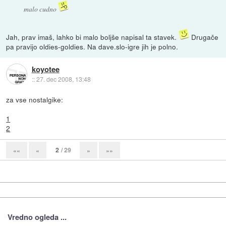
malo cudno
Jah, prav imaš, lahko bi malo boljše napisal ta stavek.
Drugače
pa pravijo oldies-goldies. Na dave.slo-igre jih je polno.
koyotee
::
27. dec 2008, 13:48
za vse nostalgike:
1
2
2
/ 29
««
«
»
»»
Vredno ogleda ...