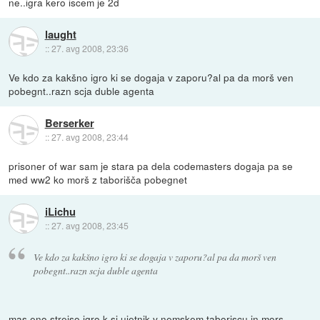
ne..igra kero iscem je 2d
laught
::
27. avg 2008, 23:36
Ve kdo za kakšno igro ki se dogaja v zaporu?al pa da morš ven
pobegnt..razn scja duble agenta
Berserker
::
27. avg 2008, 23:44
prisoner of war sam je stara pa dela codemasters dogaja pa se
med ww2 ko morš z taborišča pobegnet
iLichu
::
27. avg 2008, 23:45
Ve kdo za kakšno igro ki se dogaja v zaporu?al pa da morš ven
pobegnt..razn scja duble agenta
mas eno strejso igro,k si ujetnik v nemskem taboriscu in mors