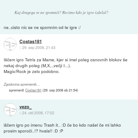
Kaj drugega se ne spomniš? Recimo kdo je igro izdelal?
ne..cisto nic se ne spomnim od te igre :/
Costas181
::
29. sep 2008, 21:43
Iščem igro Tetris za Mame, kjer si imel poleg osnovnih blokov še
nekaj drugih poleg (M,X,.,večji I...).
Magix/Rock je zelo podobno.
Zgodovina sprememb…
spremenil:
Costas181
(
29. sep 2008 ob 21:54
)
vezo_
::
24. okt 2008, 17:02
iščem igro po imenu Trash it.. :D če bo kdo našel če mi lahko
prosim sporoči..!? hvala!! :D :P