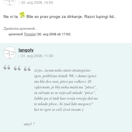
::
30. avg 2008, 16:59
Ne ni ta
Bile so prav proge za dirkanje. Razni lupingi itd..
Zgodovina sprememb…
spremenil:
Rotaidal
(
30. avg 2008 ob 17:00
)
langoly
::
31. avg 2008, 11:39
zivjo.. iscem neko staro strategicno
igro, priblizno letnik '98. v demo igrici
sta ble dve rasi, ptice pa volkovi :D
vglavnem, je bla neka maticna "ptica",
in od tam so se rojevali mlade "ptice".
lahko pa si tudi kao svoja orozja dal na
te mlade ptice.. bi znal kdo mogoce?
ker to igro ze celi zivot iscem:)
any1 ?