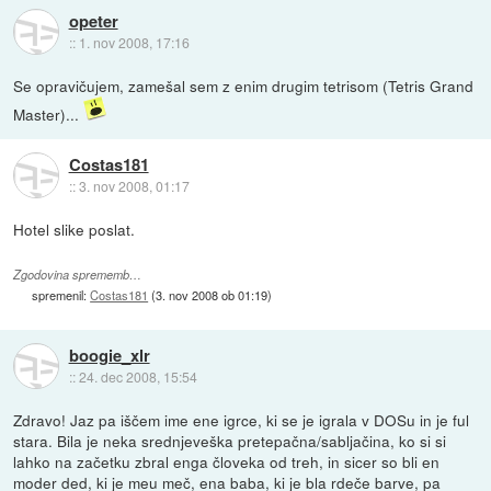
opeter
::
1. nov 2008, 17:16
Se opravičujem, zamešal sem z enim drugim tetrisom (Tetris Grand
Master)...
Costas181
::
3. nov 2008, 01:17
Hotel slike poslat.
Zgodovina sprememb…
spremenil:
Costas181
(
3. nov 2008 ob 01:19
)
boogie_xlr
::
24. dec 2008, 15:54
Zdravo! Jaz pa iščem ime ene igrce, ki se je igrala v DOSu in je ful
stara. Bila je neka srednjeveška pretepačna/sabljačina, ko si si
lahko na začetku zbral enga človeka od treh, in sicer so bli en
moder ded, ki je meu meč, ena baba, ki je bla rdeče barve, pa