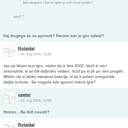
kdo mogoce? ker to igro ze celi zivot iscem:)
any1 ?
Kaj drugega se ne spomniš? Recimo kdo je igro izdelal?
Rotaidal
::
30. avg 2008, 16:28
Jaz pa iščem eno igro, mislim da iz leta 2002. Vozil si mini
avtomobile, ki so bili daljinsko vodeni. Vozil pa si jih po mini progah.
Mislim, da si lahko menjaval baterije, ki so ti potem omogočale
daljše turbote.. Se mogoče kdo spomni imena igre?
opeter
::
30. avg 2008, 16:50
Hmmm... Re-Volt (revolt)?
Rotaidal