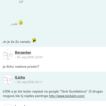
LP
cod4
Jo je že 2x naredu
Berserker
::
26. avg 2008, 22:00
ja ilichu naslove prosim?
iLichu
::
26. avg 2008, 22:11
tr33k a je tok tezko napisat na google "Tank Sumilations" :D drugac
mogoce kle kj najdes pamtnga
http://www.tanksim.com/