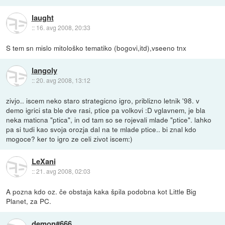
laught
::
16. avg 2008, 20:33
S tem sn mislo mitološko tematiko (bogovi,itd),vseeno tnx
langoly
::
20. avg 2008, 13:12
zivjo.. iscem neko staro strategicno igro, priblizno letnik '98. v
demo igrici sta ble dve rasi, ptice pa volkovi :D vglavnem, je bla
neka maticna "ptica", in od tam so se rojevali mlade "ptice". lahko
pa si tudi kao svoja orozja dal na te mlade ptice.. bi znal kdo
mogoce? ker to igro ze celi zivot iscem:)
LeXani
::
21. avg 2008, 02:03
A pozna kdo oz. če obstaja kaka špila podobna kot Little Big
Planet, za PC.
demon#666