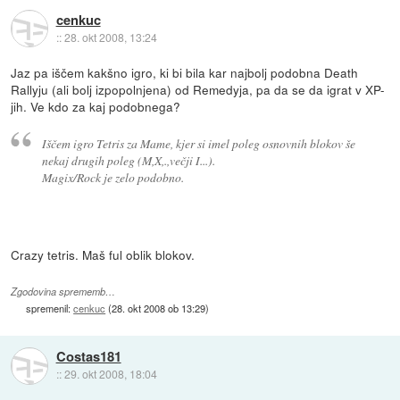
cenkuc
::
28. okt 2008, 13:24
Jaz pa iščem kakšno igro, ki bi bila kar najbolj podobna Death
Rallyju (ali bolj izpopolnjena) od Remedyja, pa da se da igrat v XP-
jih. Ve kdo za kaj podobnega?
Iščem igro Tetris za Mame, kjer si imel poleg osnovnih blokov še
nekaj drugih poleg (M,X,.,večji I...).
Magix/Rock je zelo podobno.
Crazy tetris. Maš ful oblik blokov.
Zgodovina sprememb…
spremenil:
cenkuc
(
28. okt 2008 ob 13:29
)
Costas181
::
29. okt 2008, 18:04