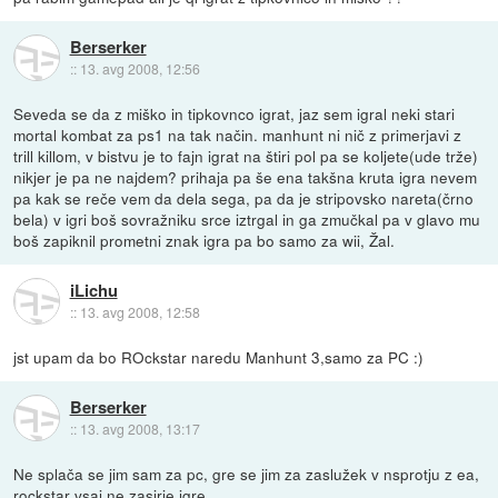
Berserker
::
13. avg 2008, 12:56
Seveda se da z miško in tipkovnco igrat, jaz sem igral neki stari
mortal kombat za ps1 na tak način. manhunt ni nič z primerjavi z
trill killom, v bistvu je to fajn igrat na štiri pol pa se koljete(ude trže)
nikjer je pa ne najdem? prihaja pa še ena takšna kruta igra nevem
pa kak se reče vem da dela sega, pa da je stripovsko nareta(črno
bela) v igri boš sovražniku srce iztrgal in ga zmučkal pa v glavo mu
boš zapiknil prometni znak igra pa bo samo za wii, Žal.
iLichu
::
13. avg 2008, 12:58
jst upam da bo ROckstar naredu Manhunt 3,samo za PC :)
Berserker
::
13. avg 2008, 13:17
Ne splača se jim sam za pc, gre se jim za zaslužek v nsprotju z ea,
rockstar vsaj ne zasirje igre.