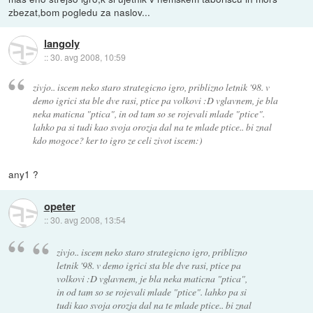
zbezat,bom pogledu za naslov...
langoly
::
30. avg 2008, 10:59
zivjo.. iscem neko staro strategicno igro, priblizno letnik '98. v
demo igrici sta ble dve rasi, ptice pa volkovi :D vglavnem, je bla
neka maticna "ptica", in od tam so se rojevali mlade "ptice".
lahko pa si tudi kao svoja orozja dal na te mlade ptice.. bi znal
kdo mogoce? ker to igro ze celi zivot iscem:)
any1 ?
opeter
::
30. avg 2008, 13:54
zivjo.. iscem neko staro strategicno igro, priblizno
letnik '98. v demo igrici sta ble dve rasi, ptice pa
volkovi :D vglavnem, je bla neka maticna "ptica",
in od tam so se rojevali mlade "ptice". lahko pa si
tudi kao svoja orozja dal na te mlade ptice.. bi znal