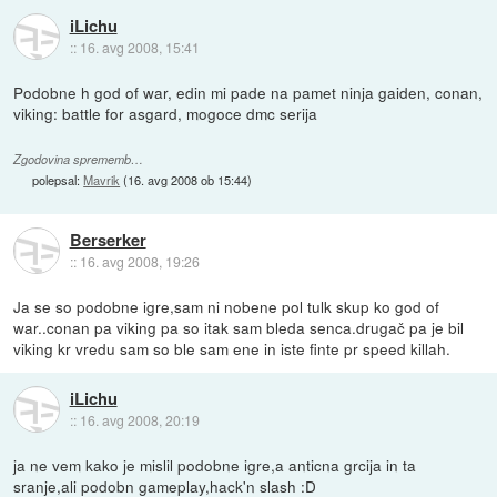
iLichu
::
16. avg 2008, 15:41
Podobne h god of war, edin mi pade na pamet ninja gaiden, conan,
viking: battle for asgard, mogoce dmc serija
Zgodovina sprememb…
polepsal:
Mavrik
(
16. avg 2008 ob 15:44
)
Berserker
::
16. avg 2008, 19:26
Ja se so podobne igre,sam ni nobene pol tulk skup ko god of
war..conan pa viking pa so itak sam bleda senca.drugač pa je bil
viking kr vredu sam so ble sam ene in iste finte pr speed killah.
iLichu
::
16. avg 2008, 20:19
ja ne vem kako je mislil podobne igre,a anticna grcija in ta
sranje,ali podobn gameplay,hack'n slash :D