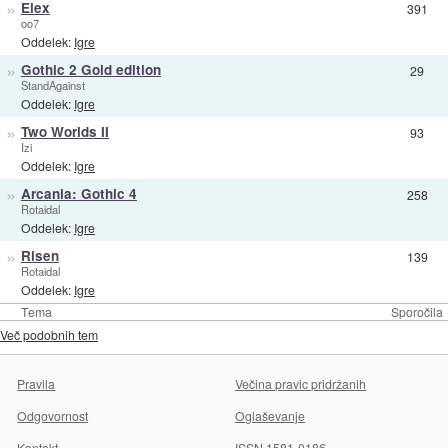
»
Elex
391
oo7
Oddelek:
Igre
»
Gothic 2 Gold edition
29
StandAgainst
Oddelek:
Igre
»
Two Worlds II
93
Izi
Oddelek:
Igre
»
Arcania: Gothic 4
258
Rotaidal
Oddelek:
Igre
»
Risen
139
Rotaidal
Oddelek:
Igre
Tema
Sporočila
Več podobnih tem
Pravila
Večina pravic pridržanih
Odgovornost
Oglaševanje
Kontakt
ISSN 1581-0186