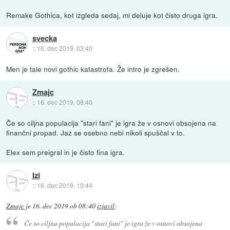
Remake Gothica, kot izgleda sedaj, mi deluje kot čisto druga igra.
svecka
::
16. dec 2019, 03:40
Men je tale novi gothic katastrofa. Že intro je zgrešen.
Zmajc
::
16. dec 2019, 08:40
Če so ciljna populacija "stari fani" je igra že v osnovi obsojena na
finančni propad. Jaz se osebno nebi nikoli spuščal v to.
Elex sem preigral in je čisto fina igra.
Izi
::
16. dec 2019, 10:44
Zmajc
je
16. dec 2019 ob 08:40
izjavil
:
Če so ciljna populacija "stari fani" je igra že v osnovi obsojena