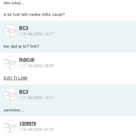
isto tukaj...
a se tudi tebi vsake tolko usuje?
BC3
::
16. feb 2002, 14:17
ker špil je to? link?
R@C@
::
17. feb 2002, 08:55
EVO TI LINK
BC3
::
17. feb 2002, 13:11
zanimivo...
1309976
::
19. feb 2002, 01:07