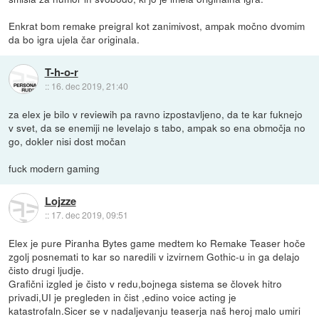
Enkrat bom remake preigral kot zanimivost, ampak močno dvomim
da bo igra ujela čar originala.
T-h-o-r
::
16. dec 2019, 21:40
za elex je bilo v reviewih pa ravno izpostavljeno, da te kar fuknejo
v svet, da se enemiji ne levelajo s tabo, ampak so ena območja no
go, dokler nisi dost močan
fuck modern gaming
Lojzze
::
17. dec 2019, 09:51
Elex je pure Piranha Bytes game medtem ko Remake Teaser hoče
zgolj posnemati to kar so naredili v izvirnem Gothic-u in ga delajo
čisto drugi ljudje.
Grafični izgled je čisto v redu,bojnega sistema se človek hitro
privadi,UI je pregleden in čist ,edino voice acting je
katastrofaln.Sicer se v nadaljevanju teaserja naš heroj malo umiri