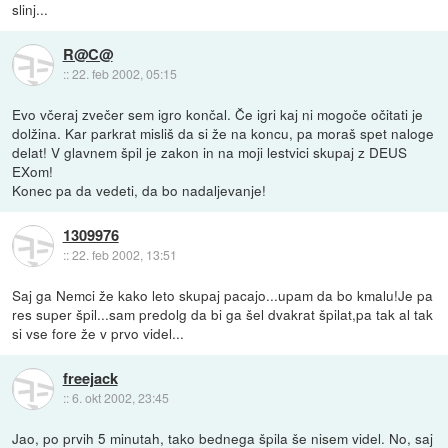
slinj...
R@C@
::
22. feb 2002, 05:15
Evo včeraj zvečer sem igro končal. Če igri kaj ni mogoče očitati je
dolžina. Kar parkrat misliš da si že na koncu, pa moraš spet naloge
delat! V glavnem špil je zakon in na moji lestvici skupaj z DEUS
EXom!
Konec pa da vedeti, da bo nadaljevanje!
1309976
::
22. feb 2002, 13:51
Saj ga Nemci že kako leto skupaj pacajo...upam da bo kmalu!Je pa
res super špil...sam predolg da bi ga šel dvakrat špilat,pa tak al tak
si vse fore že v prvo videl...
freejack
::
6. okt 2002, 23:45
Jao, po prvih 5 minutah, tako bednega špila še nisem videl. No, saj