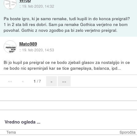
::
19. feb 2020, 14:32
Pa boste igro, ki je samo remake, tudi kupili in do konca preigrali?
1 in 2 sta bili res dobri. Sam pa remake Gothica verjetno ne bom
povohal. Gothic z novo zgodbo pa bi zelo verjetno preigral.
Mato989
::
19. feb 2020, 14:53
Bi jo kupil pa preigral ce ne bodo zjebali glasov za nostalgijo in ce
ne bodo nic spreminjali kar se tice gameplaya, balanca, ipd...
««
«
1
/ 7
»
»»
Vredno ogleda ...
Tema
Sporočila