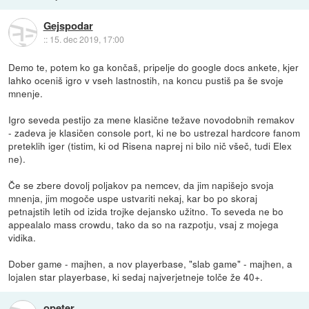
Gejspodar
::
15. dec 2019, 17:00
Demo te, potem ko ga končaš, pripelje do google docs ankete, kjer
lahko oceniš igro v vseh lastnostih, na koncu pustiš pa še svoje
mnenje.
Igro seveda pestijo za mene klasične težave novodobnih remakov
- zadeva je klasičen console port, ki ne bo ustrezal hardcore fanom
preteklih iger (tistim, ki od Risena naprej ni bilo nič všeč, tudi Elex
ne).
Če se zbere dovolj poljakov pa nemcev, da jim napišejo svoja
mnenja, jim mogoče uspe ustvariti nekaj, kar bo po skoraj
petnajstih letih od izida trojke dejansko užitno. To seveda ne bo
appealalo mass crowdu, tako da so na razpotju, vsaj z mojega
vidika.
Dober game - majhen, a nov playerbase, "slab game" - majhen, a
lojalen star playerbase, ki sedaj najverjetneje tolče že 40+.
opeter