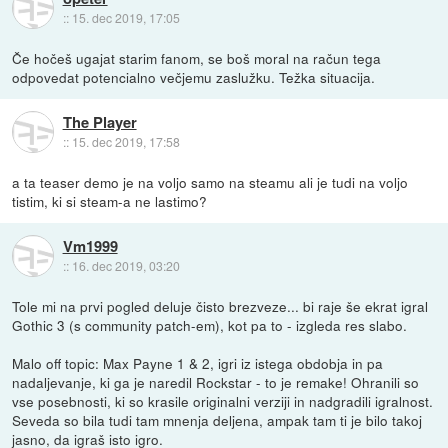
::
15. dec 2019, 17:05
Če hočeš ugajat starim fanom, se boš moral na račun tega
odpovedat potencialno večjemu zaslužku. Težka situacija.
The Player
::
15. dec 2019, 17:58
a ta teaser demo je na voljo samo na steamu ali je tudi na voljo
tistim, ki si steam-a ne lastimo?
Vm1999
::
16. dec 2019, 03:20
Tole mi na prvi pogled deluje čisto brezveze... bi raje še ekrat igral
Gothic 3 (s community patch-em), kot pa to - izgleda res slabo.
Malo off topic: Max Payne 1 & 2, igri iz istega obdobja in pa
nadaljevanje, ki ga je naredil Rockstar - to je remake! Ohranili so
vse posebnosti, ki so krasile originalni verziji in nadgradili igralnost.
Seveda so bila tudi tam mnenja deljena, ampak tam ti je bilo takoj
jasno, da igraš isto igro.