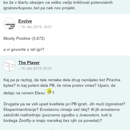
bo že v štartu obsojen na veliko večjo kritičnost potencialnih
igralcev/kupcev, kot pa nek nov projekt.
Evolve
::
16. dec 2019, 18:01
Mostly Positive (3,672)
a vi govorite o isti igri?
The Player
::
16. dec 2019, 20:31
Kaj pa je razlog, da tale remake dela drug razvijalec kot Piranha
bytes? In kaj potem dela PB, če nima prstov vmes? Upam, da
delajo na novem Elexu
?
Drugače pa se vidi upad kvalitete pri PB igrah. Jih muči izgorelost?
Eksperimentiranje? Enostavno nimajo več idej? Al jih enostavno
založniki maltretirajo (poznamo zgodbo z Jowoodom, tudi iz
bivšega Zootfly-a imajo marsikaj čez njih za povedat)?