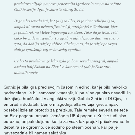
predelavo ciljajo na novo generacijo igralcev in ne na stare fane
Gothic serije. Igra je stara že skoraj 20 let.
Pogon bo seveda isti, kot za igro Elex, ki je sicer odlična igra,
ampak ni ravno primerljiva (sci-fi, streljanje) z Gothicom, kjer
je poudarek na Melee bojevanju z mečem. Tako da je težko reči
kako bo zadeva izpadla. Ta zgodnji alfa demo so dali ven ravno
zato, da dobijo odziv publike. Glede na to, da je odziv porazno
slab je vprašanje kaj se bo sedaj zgodilo.
Če bo ta predelava že kdaj izšla jo bom seveda preigral, ampak
osebno bolj čakam na Elex 2 o katerem ni zadnje čase prav
nobenih novic.
Gothic je bila igra pred svojim časom in edino, kar je bilo nekoliko
nedodelano, je bil samosvoj vmesnik, ki pa si se ga hitro navadil. In
dokajšnja hroščatost v angleški verziji. Gothic 2 ni imel DLCjev, le
en uradni dodatek. Demo ni zgodnja alfa verzija igre, ampak
posebej izdelan prototip za preizkus. Tale remake seveda ne teče
na Elex pogonu, ampak licenčnem UE 4 pogonu. Kritike tudi niso
porazne, ampak deljene, kot je za vsak tak projekt pričakovano. In
debatira se ogromno, če sodimo po steam ocenah, kar pa je
navsezadnje bil namen založnika.