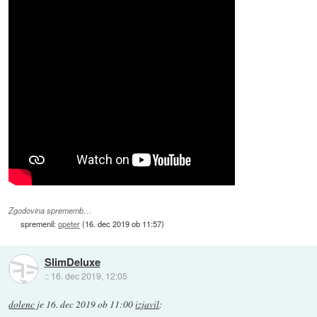
Zgodovina sprememb…
spremenil:
opeter
(
16. dec 2019 ob 11:57
)
SlimDeluxe
::
16. dec 2019, 12:05
dolenc
je
16. dec 2019 ob 11:00
izjavil
: