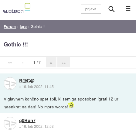
☰
Forum
»
Igre
»
Gothic !!!
Gothic !!!
««
«
1
/ 7
»
»»
R@C@
::
16. feb 2002, 11:45
V glavnem končno spet špil, ki sem ga sposoben igrati 12 ur
naenkrat na dan! No more words!
g0Run7
::
16. feb 2002, 12:53