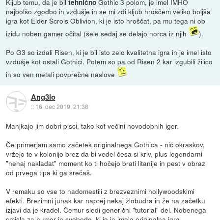
Kljub temu, da je bil
Gothic 3 polom, je imel IMHO
tehnično
najbolšo zgodbo in vzdušje in se mi zdi kljub hroščem veliko boljša
igra kot Elder Scrols Oblivion, ki je isto hroščat, pa mu tega ni ob
izidu noben gamer očital (šele sedaj se delajo norca iz njih
).
Po G3 so izdali Risen, ki je bil isto zelo kvalitetna igra in je imel isto
vzdušje kot ostali Gothici. Potem so pa od Risen 2 kar izgubili žilico
in so ven metali povprečne naslove
Ang3lo
::
16. dec 2019, 21:38
Manjkajo jim dobri pisci, tako kot večini novodobnih iger.
Če primerjam samo začetek originalnega Gothica - nič okraskov,
vržejo te v kolonijo brez da bi vedel česa si kriv, plus legendarni
"nehaj nakladat" moment ko ti hočejo brati litanije in pest v obraz
od prvega tipa ki ga srečaš.
V remaku so vse to nadomestili z brezveznimi hollywoodskimi
efekti. Brezimni junak kar naprej nekaj žlobudra in že na začetku
izjavi da je kradel. Čemur sledi generični "tutorial" del. Nobenega
smisla za humor in svobodo, ki jo je imela originalna igra.