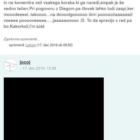
in ne komentira več vsakega koraka ki ga naredi,ampak je še
vedno tečen.Pri pogovoru z Diegom pa človek lahko tudi zaspi,ker
mooodeeeel..takoooo...na doooolgoooooo iiinn pooooočaaaaasiii
vseeee pooooveeeee.....jaaaaaooooo :D. To da spravijo v red pa
bo.Kakorkoli,I'm sold
Zgodovina sprememb…
spremenil:
Lojzze
(
17. dec 2019 ob 09:52
)
jocoj
::
17. dec 2019, 15:58