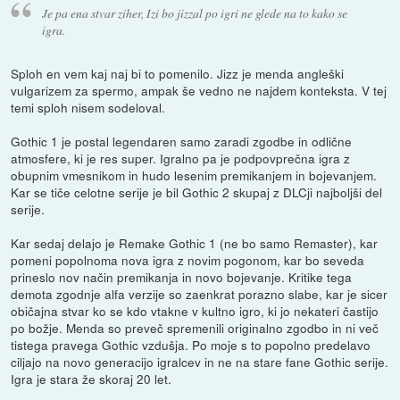
Je pa ena stvar ziher, Izi bo jizzal po igri ne glede na to kako se
igra.
Sploh en vem kaj naj bi to pomenilo. Jizz je menda angleški
vulgarizem za spermo, ampak še vedno ne najdem konteksta. V tej
temi sploh nisem sodeloval.
Gothic 1 je postal legendaren samo zaradi zgodbe in odlične
atmosfere, ki je res super. Igralno pa je podpovprečna igra z
obupnim vmesnikom in hudo lesenim premikanjem in bojevanjem.
Kar se tiče celotne serije je bil Gothic 2 skupaj z DLCji najboljši del
serije.
Kar sedaj delajo je Remake Gothic 1 (ne bo samo Remaster), kar
pomeni popolnoma nova igra z novim pogonom, kar bo seveda
prineslo nov način premikanja in novo bojevanje. Kritike tega
demota zgodnje alfa verzije so zaenkrat porazno slabe, kar je sicer
običajna stvar ko se kdo vtakne v kultno igro, ki jo nekateri častijo
po božje. Menda so preveč spremenili originalno zgodbo in ni več
tistega pravega Gothic vzdušja. Po moje s to popolno predelavo
ciljajo na novo generacijo igralcev in ne na stare fane Gothic serije.
Igra je stara že skoraj 20 let.