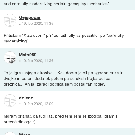
and carefully modernizing certain gameplay mechanics".
Gejspodar
::
19. feb 2020, 11:35
Pritiskam "X za dvom" pri "as faithfully as possible" pa "carefully
modernizing".
Mato989
::
19. feb 2020, 11:36
To je igra mojega otrostva... Kak dobra je bil pa zgodba enka in
dvojke in potem dodatek potem pa se okish trojka pol pa
greznica... Ah ja, zaradi gothica sem postal fan rpgjev
dolenc
::
19. feb 2020, 13:09
Moram priznat, da tudi jaz, pred tem sem se izogibal igram s
preveč dialoga :)
Wrop