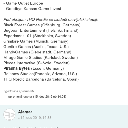
- Game Outlet Europe
- Goodbye Kansas Game Invest
Pod okriljem THQ Nordic so sledeči razvijalski studiji:
Black Forest Games (Offenburg, Germany)
Bugbear Entertainment (Helsinki, Finland)
Experiment 101 (Stockholm, Sweden)
Grimlore Games (Munich, Germany)
Gunfire Games (Austin, Texas, U.S.)
HandyGames (Giebelstadt, Germany)
Mirage Game Studios (Karlstad, Sweden)
Pieces Interactive (Skövde, Sweden)
(Essen, Germany)
Piranha Bytes
Rainbow Studios(Phoenix, Arizona, U.S.)
THQ Nordic Barcelona (Barcelona, Spain)
Zgodovina sprememb…
spremenil:
opeter
(
15. dec 2019 ob 14:08
)
Alamar
::
15. dec 2019, 16:33