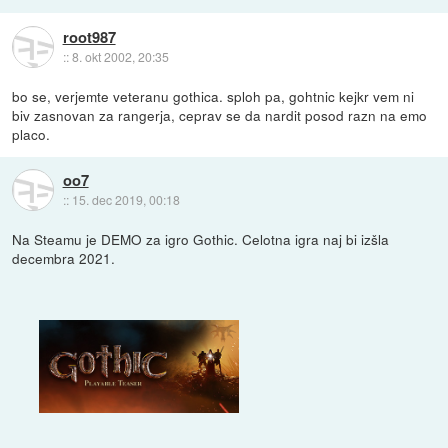
root987
::
8. okt 2002, 20:35
bo se, verjemte veteranu gothica. sploh pa, gohtnic kejkr vem ni
biv zasnovan za rangerja, ceprav se da nardit posod razn na emo
placo.
oo7
::
15. dec 2019, 00:18
Na Steamu je DEMO za igro Gothic. Celotna igra naj bi izšla
decembra 2021.