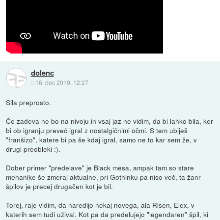
dolenc
::
16. dec 2019, 12:27
Sila preprosto.
Če zadeva ne bo na nivoju in vsaj jaz ne vidim, da bi lahko bila, ker
bi ob igranju preveč igral z nostalgičnimi očmi. S tem ubiješ
"franšizo", katere bi pa še kdaj igral, samo ne to kar sem že, v
drugi preobleki :).
Dober primer "predelave" je Black mesa, ampak tam so stare
mehanike še zmeraj aktualne, pri Gothinku pa niso več, ta žanr
špilov je precej drugačen kot je bil.
Torej, raje vidim, da naredijo nekaj novega, ala Risen, Elex, v
katerih sem tudi užival. Kot pa da predelujejo "legendaren" špil, ki