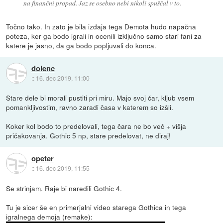
na finančni propad. Jaz se osebno nebi nikoli spuščal v to.
Točno tako. In zato je bila izdaja tega Demota hudo napačna
poteza, ker ga bodo igrali in ocenili izključno samo stari fani za
katere je jasno, da ga bodo popljuvali do konca.
dolenc
::
16. dec 2019, 11:00
Stare dele bi morali pustiti pri miru. Majo svoj čar, kljub vsem
pomankljivostim, ravno zaradi časa v katerem so izšli.
Koker kol bodo to predelovali, tega čara ne bo več + višja
pričakovanja. Gothic 5 np, stare predelovat, ne diraj!
opeter
::
16. dec 2019, 11:55
Se strinjam. Raje bi naredili Gothic 4.
Tu je sicer še en primerjalni video starega Gothica in tega
igralnega demoja (remake):