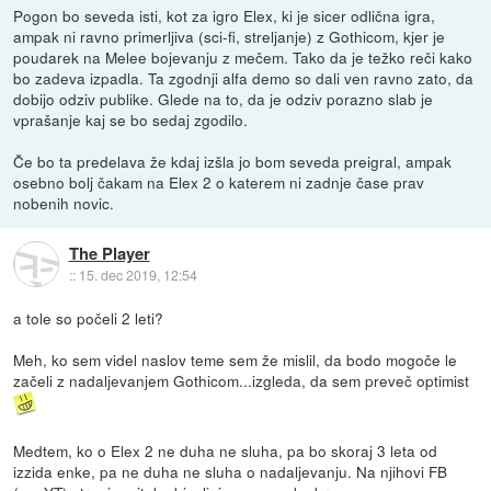
Pogon bo seveda isti, kot za igro Elex, ki je sicer odlična igra,
ampak ni ravno primerljiva (sci-fi, streljanje) z Gothicom, kjer je
poudarek na Melee bojevanju z mečem. Tako da je težko reči kako
bo zadeva izpadla. Ta zgodnji alfa demo so dali ven ravno zato, da
dobijo odziv publike. Glede na to, da je odziv porazno slab je
vprašanje kaj se bo sedaj zgodilo.
Če bo ta predelava že kdaj izšla jo bom seveda preigral, ampak
osebno bolj čakam na Elex 2 o katerem ni zadnje čase prav
nobenih novic.
The Player
::
15. dec 2019, 12:54
a tole so počeli 2 leti?
Meh, ko sem videl naslov teme sem že mislil, da bodo mogoče le
začeli z nadaljevanjem Gothicom...izgleda, da sem preveč optimist
Medtem, ko o Elex 2 ne duha ne sluha, pa bo skoraj 3 leta od
izzida enke, pa ne duha ne sluha o nadaljevanju. Na njihovi FB