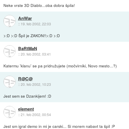
Neke vrste 3D Diablo...oba dobra špila!
AnWar
::
19. feb 2002, 22:03
>:D >:D Špil je ZAKON!!>:D >:D
BaRtMaN
::
20. feb 2002, 03:41
Katermu 'klanu' se pa pridružujete (močvirniki, Novo mesto...?)
R@C@
::
20. feb 2002, 10:23
Jest sem se Dzankijem! :D
element
::
21. feb 2002, 00:54
Jest sm igral demo in mi je carski... Si morem nabavt ta špil :P