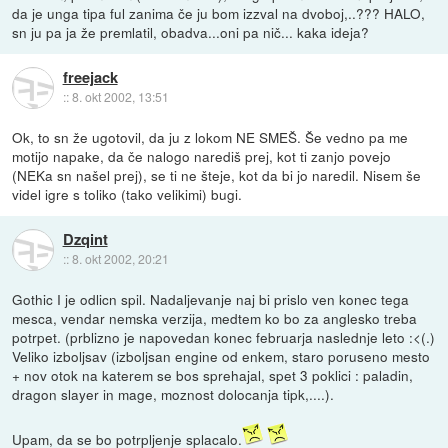
da je unga tipa ful zanima če ju bom izzval na dvoboj,..??? HALO,
sn ju pa ja že premlatil, obadva...oni pa nič... kaka ideja?
freejack
::
8. okt 2002, 13:51
Ok, to sn že ugotovil, da ju z lokom NE SMEŠ. Še vedno pa me
motijo napake, da če nalogo narediš prej, kot ti zanjo povejo
(NEKa sn našel prej), se ti ne šteje, kot da bi jo naredil. Nisem še
videl igre s toliko (tako velikimi) bugi.
Dzqint
::
8. okt 2002, 20:21
Gothic I je odlicn spil. Nadaljevanje naj bi prislo ven konec tega
mesca, vendar nemska verzija, medtem ko bo za anglesko treba
potrpet. (prblizno je napovedan konec februarja naslednje leto :<(.)
Veliko izboljsav (izboljsan engine od enkem, staro poruseno mesto
+ nov otok na katerem se bos sprehajal, spet 3 poklici : paladin,
dragon slayer in mage, moznost dolocanja tipk,....).
Upam, da se bo potrpljenje splacalo.