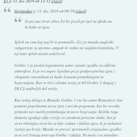
Izi
je
15. dec 2019 ob 12:12
izjavil
:
Gejspodar
je
15. dec 2019 ob 09:58
izjavil
:
Je pa ena stvar ziher, Izi bo jizzal po igri ne glede na
to kako se igra.
Sploh en vem kaj naj bi to pomenilo. Jizz je menda angleški
vulgarizem za spermo, ampak še vedno ne najdem konteksta. V
tej temi sploh nisem sodeloval.
Gothic 1 je postal legendaren samo zaradi zgodbe in odlične
atmosfere, ki je res super. Igralno pa je podpovprečna igra z
obupnim vmesnikom in hudo lesenim premikanjem in
bojevanjem. Kar se tiče celotne serije je bil Gothic 2 skupaj z
DLCji najboljši del serije.
Kar sedaj delajo je Remake Gothic 1 (ne bo samo Remaster), kar
pomeni popolnoma nova igra z novim pogonom, kar bo seveda
prineslo nov način premikanja in novo bojevanje. Kritike tega
demota zgodnje alfa verzije so zaenkrat porazno slabe, kar je
sicer običajna stvar ko se kdo vtakne v kultno igro, ki jo nekateri
častijo po božje. Menda so preveč spremenili originalno zgodbo
in ni več tistega pravega Gothic vzdušja. Po moje s to popolno