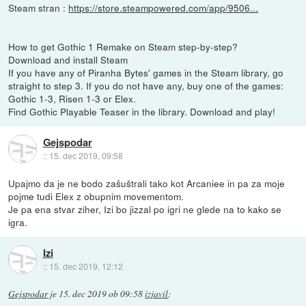
Steam stran :
https://store.steampowered.com/app/9506...
How to get Gothic 1 Remake on Steam step-by-step?
Download and install Steam
If you have any of Piranha Bytes' games in the Steam library, go
straight to step 3. If you do not have any, buy one of the games:
Gothic 1-3, Risen 1-3 or Elex.
Find Gothic Playable Teaser in the library. Download and play!
Gejspodar
::
15. dec 2019, 09:58
Upajmo da je ne bodo zašuštrali tako kot Arcaniee in pa za moje
pojme tudi Elex z obupnim movementom.
Je pa ena stvar ziher, Izi bo jizzal po igri ne glede na to kako se
igra.
Izi
::
15. dec 2019, 12:12
Gejspodar
je
15. dec 2019 ob 09:58
izjavil
: