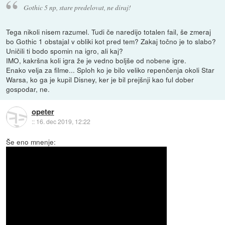
Gothic 5 np, stare predelovat, ne diraj!
Tega nikoli nisem razumel. Tudi če naredijo totalen fail, še zmeraj
bo Gothic 1 obstajal v obliki kot pred tem? Zakaj točno je to slabo?
Uničili ti bodo spomin na igro, ali kaj?
IMO, kakršna koli igra že je vedno boljše od nobene igre.
Enako velja za filme... Sploh ko je bilo veliko repenčenja okoli Star
Warsa, ko ga je kupil Disney, ker je bil prejšnji kao ful dober
gospodar, ne.
opeter
::
16. dec 2019, 12:22
Še eno mnenje: