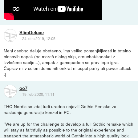
SlimDeluxe
::
24. dec 2019, 12:05
Meni osebno deluje obetavno, ima veliko pomanjkljivosti in totalno
blesavih napak (ne moreš dialog skip, crouchat/sneakat z
izvlečeno sabljo...), ampak z gamepadom se prav lepo igra.
Čeprav mi v celem demu niti enkrat ni uspel parry ali power attack
:|
oo7
::
19. feb 2020, 11:11
THQ Nordic so zdaj tudi uradno najavili Gothic Remake za
naslednjo generacijo konzol in PC.
"We are up for the challenge to develop a full Gothic remake which
will stay as faithfully as possible to the original experience and
transport the atmospheric world of Gothic into a high quality look