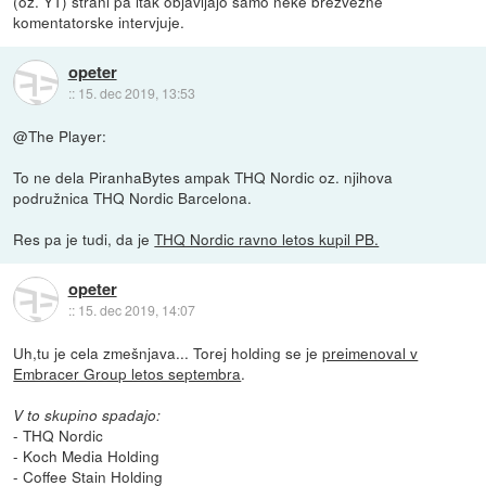
(oz. YT) strani pa itak objavljajo samo neke brezvezne
komentatorske intervjuje.
opeter
::
15. dec 2019, 13:53
@The Player:
To ne dela PiranhaBytes ampak THQ Nordic oz. njihova
podružnica THQ Nordic Barcelona.
Res pa je tudi, da je
THQ Nordic ravno letos kupil PB.
opeter
::
15. dec 2019, 14:07
Uh,tu je cela zmešnjava... Torej holding se je
preimenoval v
Embracer Group letos septembra
.
V to skupino spadajo:
- THQ Nordic
- Koch Media Holding
- Coffee Stain Holding