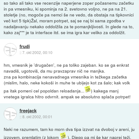
so tako ali tako vse recenzije naperjene zoper počasnemu začetku
in pa vmesniku, ki spominja na 2. svetovno voljno, ne pa na 21.
stoletje (no, mogoče pa nemci še ne vedo, da obstaja na tipkovnici
več kot 5 tipk)Žal, moram potrpet, saj se naj bi sama zgodba v
nadaljevanju nekako oddolžila za te pomanjkljivosti. In glede na to,
kako zaj*** je ta interface itd. se ima igra kar veliko za oddolžit.
frudi
::
7. okt 2002, 00:10
hm, vmesnik je 'drugačen', ne pa toliko zajeban. ko se ga enkrat
navadiš, ugotoviš, da mu pravzaprav nič ne manjka.
zna pa kombinacija nenavadnega vmesnika in težkega začetka
(mislim, halo, neke kokoši in muhe te ubijejo kot za šalo; kak volk
pa itak pomeni cel popoldan reloadanja...
) kakega manj
vnetega igralca hitro odvrnit. ampak se absolutno splača potrpet!
freejack
::
8. okt 2002, 00:01
Neki ne razumem, tam ko morn dva tipa izzvat na dvoboj v areni, ju
izzovem, premlatim (z lokom
), Diego pa mi še kar naprej teži,