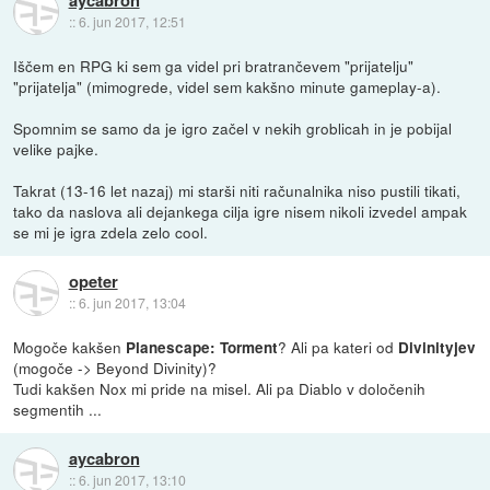
aycabron
::
6. jun 2017, 12:51
Iščem en RPG ki sem ga videl pri bratrančevem "prijatelju"
"prijatelja" (mimogrede, videl sem kakšno minute gameplay-a).
Spomnim se samo da je igro začel v nekih groblicah in je pobijal
velike pajke.
Takrat (13-16 let nazaj) mi starši niti računalnika niso pustili tikati,
tako da naslova ali dejankega cilja igre nisem nikoli izvedel ampak
se mi je igra zdela zelo cool.
opeter
::
6. jun 2017, 13:04
Mogoče kakšen
? Ali pa kateri od
Planescape: Torment
Divinityjev
(mogoče -> Beyond Divinity)?
Tudi kakšen Nox mi pride na misel. Ali pa Diablo v določenih
segmentih ...
aycabron
::
6. jun 2017, 13:10