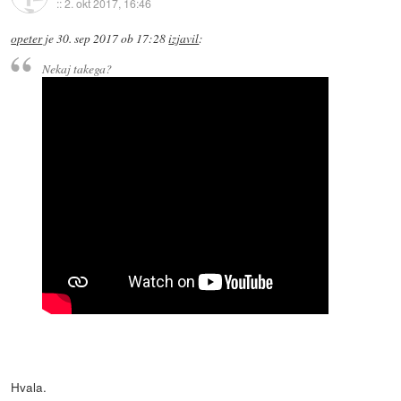
::
2. okt 2017, 16:46
opeter
je
30. sep 2017 ob 17:28
izjavil
:
Nekaj takega?
Hvala.