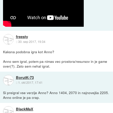
freesty
::
30. sep 2017, 19:34
Kaksna podobna igra kot Anno?
Anno sem igral, potem pa nimas vec prostora/resursov in je game
over(?). Zato sem nehal igrat.
BorutK-73
::
1. okt 2017, 17:41
Si preigral vse verzije Anno? Anno 1404, 2070 in najnovejša 2205.
Anno online je pa crap.
BlackMaX