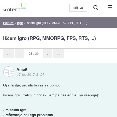
☰
Forum
»
Igre
»
Iščem igro (RPG, MMORPG, FPS, RTS, ...)
Iščem igro (RPG, MMORPG, FPS, RTS, ...)
26
/ 29
««
«
»
»»
Anja9
::
7. feb 2017, 21:07
Ojla fantje, prosila bi vas za pomoč.
Iščem igro...želim in pričakujem pa naslednje (na vsebuje):
- miselna igra
- reševanje nekega problema