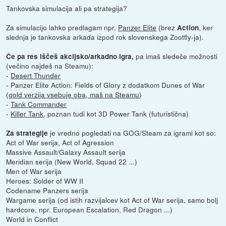
Tankovska simulacija ali pa strategija?
Za simulacijo lahko predlagam npr.
Panzer Elite
(brez
, ker
Action
slednja je tankovska arkada izpod rok slovenskega Zootfly-ja).
pa imaš sledeče možnosti
Če pa res iščeš akcijsko/arkadno igra,
(večino najdeš na Steamu):
-
Desert Thunder
- Panzer Elite Action: Fields of Glory z dodatkom Dunes of War
(
gold verzija vsebuje oba, maš na Steamu
)
-
Tank Commander
-
Killer Tank
, poznan tudi kot 3D Power Tank (futuristična)
je vredno pogledati na GOG/Steam za igrami kot so:
Za strategije
Act of War serija, Act of Agression
Massive Assault/Galaxy Assault serija
Meridian serija (New World, Squad 22 ...)
Men of War serija
Heroes: Solder of WW II
Codename Panzers serija
Wargame serija (od istih razvijalcev kot Act of War serija, samo bolj
hardcore, npr. European Escalation, Red Dragon ...)
World in Conflict