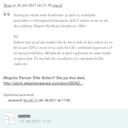
Twixz
je
26. feb 2017 ob 15:38
izjavil
:
Strategijo iščem neko konkretno za špil čez nedeljske
popoldneve (Stronghold končujem, AoE 2 online se mi ne da
skoz nabijat, Empire Earth pa štrajka na 10ki).
P.S.
Enkrat sem igral eno tankovsko ko mi je bila še kar zakon, ko so
bli še uni CD-ji zravn revij, nek črn CD s srebrnim napisom (15
let nazaj približno). Mislim da si imel explicitno in samo tanke
za upravljat. Če ma kdo kje zacahjeno to v spominu bi blo
čudovito.
Mogoče Panzer Elite Action? Sta pa dva dela.
http://store.steampowered.com/app/29242...
Zgodovina sprememb…
spremenil:
BorutK-73
(
26. feb 2017 ob 17:35
)
opeter
::
27. feb 2017, 11:18