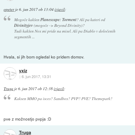
opeter
je
6. jun 2017 ob 13:04
izjavil
:
Mogoče kakšen
Planescape: Torment
? Ali pa kateri od
Divinityjev
(mogoče -> Beyond Divinity)?
Tudi kakšen Nox mi pride na misel. Ali pa Diablo v določenih
segmentih ...
Hvala, si jih bom ogledal ko pridem domov.
yxiz
::
6. jun 2017, 13:31
Truga
je
6. jun 2017 ob 12:38
izjavil
:
Kaksen MMO pa isces? Sandbox? PVP? PVE? Themepark?
pve z možnostjo pvpja :D
Truga