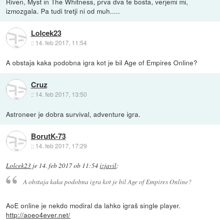
Riven, Myst in The Whitness, prva dva te bosta, verjemi mi,
izmozgala. Pa tudi tretji ni od muh.....
Lolcek23
::
14. feb 2017, 11:54
A obstaja kaka podobna igra kot je bil Age of Empires Online?
Cruz
::
14. feb 2017, 13:50
Astroneer je dobra survival, adventure igra.
BorutK-73
::
14. feb 2017, 17:29
Lolcek23
je
14. feb 2017 ob 11:54
izjavil
:
A obstaja kaka podobna igra kot je bil Age of Empires Online?
AoE online je nekdo modiral da lahko igraš single player.
http://aoeo4ever.net/