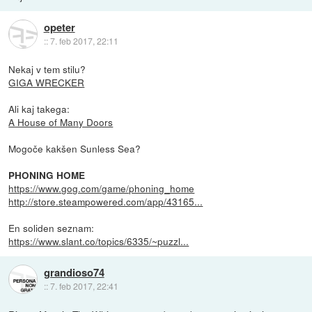
opeter
::
7. feb 2017, 22:11
Nekaj v tem stilu?
GIGA WRECKER
Ali kaj takega:
A House of Many Doors
Mogoče kakšen Sunless Sea?
PHONING HOME
https://www.gog.com/game/phoning_home
http://store.steampowered.com/app/43165...
En soliden seznam:
https://www.slant.co/topics/6335/~puzzl...
grandioso74
::
7. feb 2017, 22:41