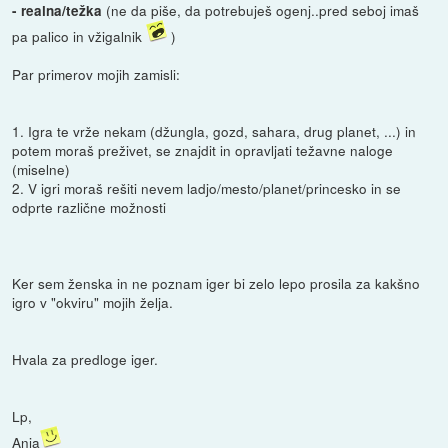
(ne da piše, da potrebuješ ogenj..pred seboj imaš
- realna/težka
pa palico in vžigalnik
)
Par primerov mojih zamisli:
1. Igra te vrže nekam (džungla, gozd, sahara, drug planet, ...) in
potem moraš preživet, se znajdit in opravljati težavne naloge
(miselne)
2. V igri moraš rešiti nevem ladjo/mesto/planet/princesko in se
odprte različne možnosti
Ker sem ženska in ne poznam iger bi zelo lepo prosila za kakšno
igro v "okviru" mojih želja.
Hvala za predloge iger.
Lp,
Anja