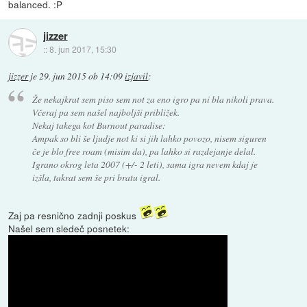
balanced. :P
jizzer
::
8. jun 2017, 15:30
jizzer
je
29. jun 2015 ob 14:09
izjavil
:
Že nekajkrat sem piso sem not za eno igro pa ni bla nikoli prava.
Včeraj pa sem našel najboljši približek.
Nekaj takega kot Burnout paradise:
Ampak so bli še ljudje not ki si jih lahko povozo, nisem siguren
če je blo free roam (misim da), pa lahko si razdejanje delal.
Igrano okrog leta 2007 (+/- 2 leti), sama igra nevem kdaj je
izšla, takrat sem še pri bratu igral.
Zaj pa resnično zadnji poskus
Našel sem sledeč posnetek: