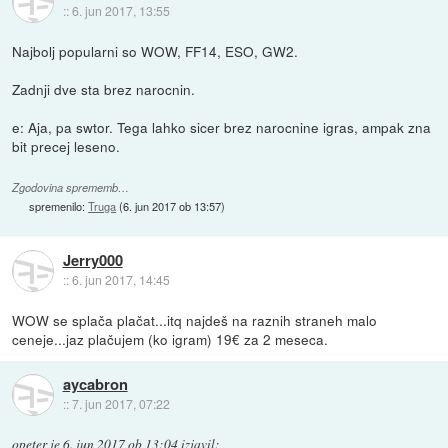
::
6. jun 2017, 13:55
Najbolj popularni so WOW, FF14, ESO, GW2.
Zadnji dve sta brez narocnin.
e: Aja, pa swtor. Tega lahko sicer brez narocnine igras, ampak zna
bit precej leseno.
Zgodovina sprememb…
spremenilo:
Truga
(
6. jun 2017 ob 13:57
)
Jerry000
::
6. jun 2017, 14:45
WOW se splača plačat...itq najdeš na raznih straneh malo
ceneje...jaz plačujem (ko igram) 19€ za 2 meseca.
aycabron
::
7. jun 2017, 07:22
opeter
je
6. jun 2017 ob 13:04
izjavil
: