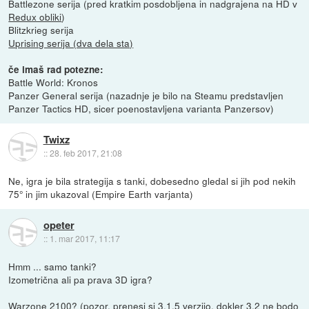
Battlezone serija (pred kratkim posdobljena in nadgrajena na HD v
Redux obliki
)
Blitzkrieg serija
Uprising serija (dva dela sta)
če imaš rad potezne:
Battle World: Kronos
Panzer General serija (nazadnje je bilo na Steamu predstavljen
Panzer Tactics HD, sicer poenostavljena varianta Panzersov)
Twixz
::
28. feb 2017, 21:08
Ne, igra je bila strategija s tanki, dobesedno gledal si jih pod nekih
75° in jim ukazoval (Empire Earth varjanta)
opeter
::
1. mar 2017, 11:17
Hmm ... samo tanki?
Izometrična ali pa prava 3D igra?
Warzone 2100?
(pozor, prenesi si 3.1.5 verzijo, dokler 3.2 ne bodo