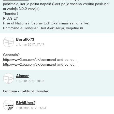
poštimale, ker je polna napak! Sicer pa je vseeno vredno poskusiti
ta zadnjo 3.2.2 verzijo)
Thandor?
R.U.S.E?
Rise of Nations? (čeprav tudi tukaj nimaš samo tanke)
Command & Conquer, Red Alert serija, verjetno ni
BorutK-73
::
1. mar 2017, 17:47
Generals?
http://www2.ea.com/uk/command-and-conqu...
http://www2.ea.com/uk/command-and-conqu...
Alamar
::
1. mar 2017, 18:38
Frontline - Fields of Thunder
BivšiUser2
::
10. mar 2017, 16:03