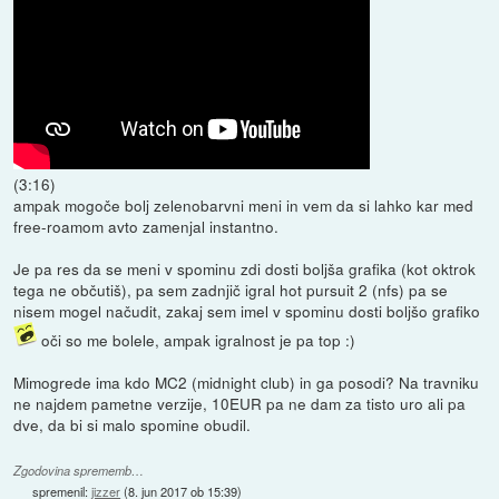
(3:16)
ampak mogoče bolj zelenobarvni meni in vem da si lahko kar med
free-roamom avto zamenjal instantno.
Je pa res da se meni v spominu zdi dosti boljša grafika (kot oktrok
tega ne občutiš), pa sem zadnjič igral hot pursuit 2 (nfs) pa se
nisem mogel načudit, zakaj sem imel v spominu dosti boljšo grafiko
oči so me bolele, ampak igralnost je pa top :)
Mimogrede ima kdo MC2 (midnight club) in ga posodi? Na travniku
ne najdem pametne verzije, 10EUR pa ne dam za tisto uro ali pa
dve, da bi si malo spomine obudil.
Zgodovina sprememb…
spremenil:
jizzer
(
8. jun 2017 ob 15:39
)