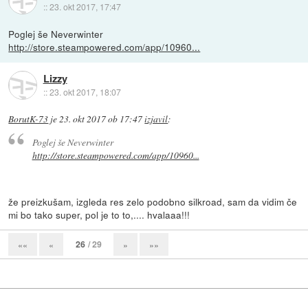
::
23. okt 2017, 17:47
Poglej še Neverwinter
http://store.steampowered.com/app/10960...
Lizzy
::
23. okt 2017, 18:07
BorutK-73
je
23. okt 2017 ob 17:47
izjavil
:
Poglej še Neverwinter
http://store.steampowered.com/app/10960...
že preizkušam, izgleda res zelo podobno silkroad, sam da vidim če
mi bo tako super, pol je to to,.... hvalaaa!!!
26
/ 29
««
«
»
»»