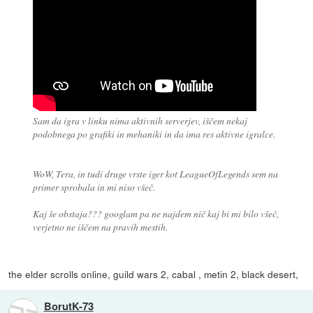
Sam da igra v linku nima aktivnih serverjev, iščem nekaj
podobnega po grafiki in mehaniki in da ima res aktivne igralce.
WoW, Tera, in tudi druge vrste iger kot LeagueOfLegends sem na
primer sprobala in mi niso všeč.
Kaj še obstaja??? googlam pa ne najdem nič kaj bi mi bilo všeč,
verjetno ne iščem na pravih mestih.
the elder scrolls online, guild wars 2, cabal , metin 2, black desert,
BorutK-73