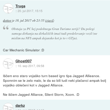
Truga
::
20. jul 2017, 15:15
dottor
je
18. jul 2017 ob 23:55
izjavil
:
Obstaja za PC kej podobnega Gran Turismo seriji? Da polegi
samega dirkanja na dirkališčih imaš tudi predelovanje vozil (ne
mislim na NFS ampak dejansko kot je to v GTju).
Car Mechanic Simulator :D
Ghost007
::
10. sep 2017, 09:58
Iščem eno staro vojaško turn based igro tipa Jagged Allieance.
Spomnim se le zelo malo, le da so bili tudi neki plačanci ampak bolj
vojaško oblečeni kot v Jagged Alliance.
Ne iščem Jagged Alliance, Silent Storm, Xcom. :D
darkz