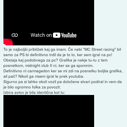
To je najboljši približek kaj ga imam. Če nebi "MC Street racing" bil
samo za PS bi definitivno trdil da je to to, ker sem igral na pc!
Obstaja kaj podobnega za pc? Grafika je nekje tu-tu z tem
posnetkom, midnight club II ni, ker se ga spomnim.
Definitivno ni carmagedon ker se mi zdi na posnetku boljša grafika,
ali pač? Nikoli ga nisem igral le prek youtuba.
Sigurno pa si lahko okoli vozil pa določene stvari podiral in vem da
je bilo ogromno folka za povozit.
Izbira avtov je bila identična kot tu: