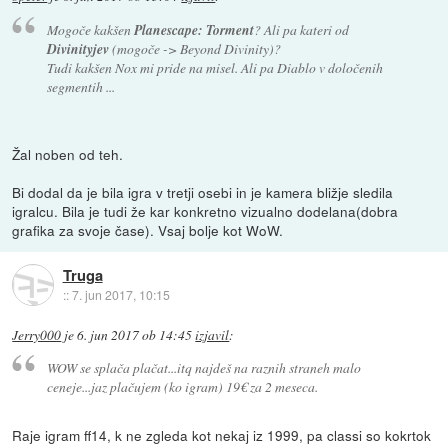
Mogoče kakšen
Planescape: Torment
? Ali pa kateri od
Divinityjev
(mogoče -> Beyond Divinity)?
Tudi kakšen Nox mi pride na misel. Ali pa Diablo v določenih
segmentih ...
Žal noben od teh.
Bi dodal da je bila igra v tretji osebi in je kamera bližje sledila
igralcu. Bila je tudi že kar konkretno vizualno dodelana(dobra
grafika za svoje čase). Vsaj bolje kot WoW.
Truga
::
7. jun 2017, 10:15
Jerry000
je
6. jun 2017 ob 14:45
izjavil
:
WOW se splača plačat...itq najdeš na raznih straneh malo
ceneje...jaz plačujem (ko igram) 19€ za 2 meseca.
Raje igram ff14, k ne zgleda kot nekaj iz 1999, pa classi so kokrtok