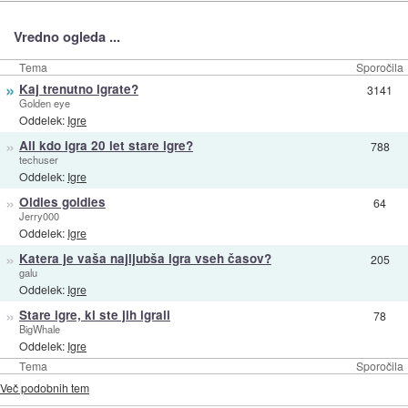
Vredno ogleda ...
Tema
Sporočila
»
Kaj trenutno igrate?
3141
Golden eye
Oddelek:
Igre
»
Ali kdo igra 20 let stare igre?
788
techuser
Oddelek:
Igre
»
Oldies goldies
64
Jerry000
Oddelek:
Igre
»
Katera je vaša najljubša igra vseh časov?
205
galu
Oddelek:
Igre
»
Stare igre, ki ste jih igrali
78
BigWhale
Oddelek:
Igre
Tema
Sporočila
Več podobnih tem