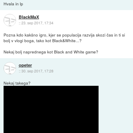
Hvala in lp
BlackMaX
::
23. sep 2017, 17:34
Pozna kdo kakšno igro, kjer se populacija razvija skozi čas in ti si
bolj v vlogi boga, tako kot Black&White...?
Nekaj bolj naprednega kot Black and White game?
opeter
::
30. sep 2017, 17:28
Nekaj takega?