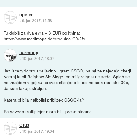
opeter
::
9. jun 2017, 13:58
Tu dobiš za dva evra + 3 EUR poštnina:
https://www.medimops.de/produkte-C0/?fc...
harmony
::
10. jun 2017, 18:07
Jaz iscem dobro streljacino. Igram CSGO, pa mi ze najedajo citerji.
Vceraj kupil Rainbow Six Siege, pa mi igralnost ne sede. Sploh se
ne znajdem v gejmu, prevec stisnjeno in ocitno sem res tak n00b,
da sem takoj ustreljen.
Katera bi bila najboljsi priblizek CSGO-ja?
Pa seveda multiplejer mora bit...preko steama.
Cruz
::
10. jun 2017, 19:04