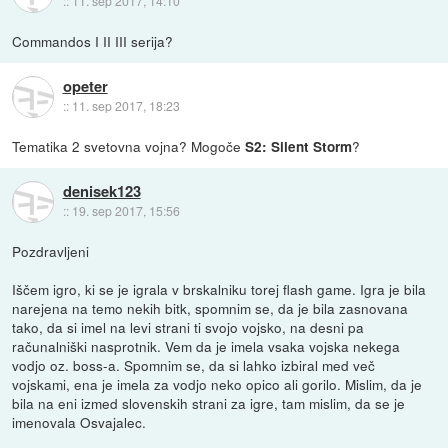
::
11. sep 2017, 14:10
Commandos I II III serija?
opeter
::
11. sep 2017, 18:23
Tematika 2 svetovna vojna? Mogoče
?
S2: Silent Storm
denisek123
::
19. sep 2017, 15:56
Pozdravljeni
Iščem igro, ki se je igrala v brskalniku torej flash game. Igra je bila
narejena na temo nekih bitk, spomnim se, da je bila zasnovana
tako, da si imel na levi strani ti svojo vojsko, na desni pa
računalniški nasprotnik. Vem da je imela vsaka vojska nekega
vodjo oz. boss-a. Spomnim se, da si lahko izbiral med več
vojskami, ena je imela za vodjo neko opico ali gorilo. Mislim, da je
bila na eni izmed slovenskih strani za igre, tam mislim, da se je
imenovala Osvajalec.