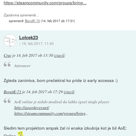
https://steamcommunity.com/groups/bring...
Zgodovina sprememb…
spremenil:
BorutK-73
(
14. feb 2017 ob 17:31
)
Lolcek23
::
16. feb 2017, 11:40
Cruz
je
14. feb 2017 ob 13:50
izjavil
:
Astroneer
Zgleda zanimiva, bom prečekiral ko pride iz early accessa :)
BorutK-73
je
14. feb 2017 ob 17:29
izjavil
:
AoE online je nekdo modiral da lahko igraš single player.
http://aoeo4ever.net/
https://steamcommunity.com/groups/bring
...
Sledim tem projektom ampak žal ni enaka izkušnja kot je bil AoE:
Online