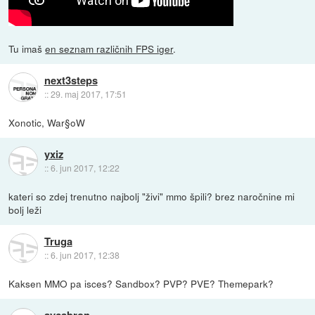
Tu imaš
en seznam različnih FPS iger
.
next3steps
::
29. maj 2017, 17:51
Xonotic, War§oW
yxiz
::
6. jun 2017, 12:22
kateri so zdej trenutno najbolj "živi" mmo špili? brez naročnine mi
bolj leži
Truga
::
6. jun 2017, 12:38
Kaksen MMO pa isces? Sandbox? PVP? PVE? Themepark?