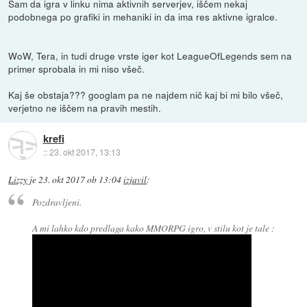
Sam da igra v linku nima aktivnih serverjev, iščem nekaj
podobnega po grafiki in mehaniki in da ima res aktivne igralce.
WoW, Tera, in tudi druge vrste iger kot LeagueOfLegends sem na
primer sprobala in mi niso všeč.
Kaj še obstaja??? googlam pa ne najdem nič kaj bi mi bilo všeč,
verjetno ne iščem na pravih mestih.
krefi
::
23. okt 2017, 13:13
Lizzy
je
23. okt 2017 ob 13:04
izjavil
:
Pozdravljeni.
A mi lahko kdo predlaga kako MMORPG igro, v stilu kot je tale :