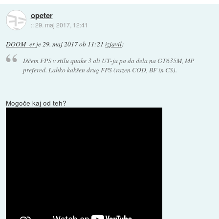
opeter
::
29. maj 2017, 12:41
DOOM_er
je
29. maj 2017 ob 11:21
izjavil
:
Iščem FPS v stilu quake 3 ali UT-ja pa da dela na GT635M, MP
prefered. Lahko kakšen drug FPS (razen COD, BF in CS).
Mogoče kaj od teh?