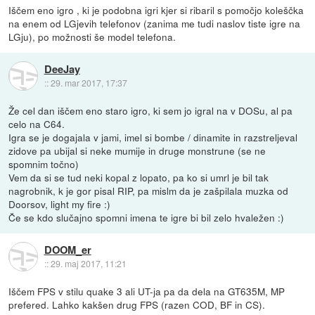
Iščem eno igro , ki je podobna igri kjer si ribaril s pomočjo koleščka
na enem od LGjevih telefonov (zanima me tudi naslov tiste igre na
LGju), po možnosti še model telefona.
DeeJay
::
29. mar 2017, 17:37
Že cel dan iščem eno staro igro, ki sem jo igral na v DOSu, al pa
celo na C64.
Igra se je dogajala v jami, imel si bombe / dinamite in razstreljeval
zidove pa ubijal si neke mumije in druge monstrune (se ne
spomnim točno)
Vem da si se tud neki kopal z lopato, pa ko si umrl je bil tak
nagrobnik, k je gor pisal RIP, pa mislm da je zašpilala muzka od
Doorsov, light my fire :)
Če se kdo slučajno spomni imena te igre bi bil zelo hvaležen :)
DOOM_er
::
29. maj 2017, 11:21
Iščem FPS v stilu quake 3 ali UT-ja pa da dela na GT635M, MP
prefered. Lahko kakšen drug FPS (razen COD, BF in CS).