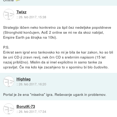
Twixz
::
26. feb 2017, 15:38
Strategijo iščem neko konkretno za špil čez nedeljske popoldneve
(Stronghold končujem, AoE 2 online se mi ne da skoz nabijat,
Empire Earth pa štrajka na 10ki).
P.S.
Enkrat sem igral eno tankovsko ko mi je bila še kar zakon, ko so bli
še uni CD-ji zravn revij, nek črn CD s srebrnim napisom (15 let
nazaj približno). Mislim da si imel explicitno in samo tanke za
upravljat. Če ma kdo kje zacahjeno to v spominu bi blo čudovito.
Highlag
::
26. feb 2017, 16:20
Portal je že ena "miselna" igra. Reševanje ugank in problemov.
BorutK-73
::
26. feb 2017, 17:34