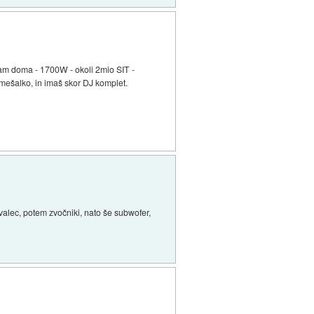
mam doma - 1700W - okoli 2mio SIT -
ešalko, in imaš skor DJ komplet.
alec, potem zvočniki, nato še subwofer,