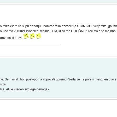
no mizo (sam če si pri denarju - namreč taka ozvočenja STANEJO (verjemite, ga i
o, recimo 2 150W zvočnika, recimo LEM, ki so res ODLIČNI in recimo eno majhno m
aravnost čudovit.
e. Sem mislil bolj postopoma kupovati opremo. Sedaj je na prvem mestu en ojačev
miza.
lca. Ali je vreden svojega denarja?