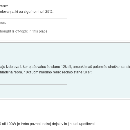
 zvok!
elovanja, ki pa sigurno ni pri 25%.
hers
hought is off-topic in this place
ajo izdelovati. ker ojačevalec že stane 12k sit, ampak imaš potem še stroške tran
hladilna rebra. 10x10cm hladilno rebro recimo stane 5k sit.
0 ali 100W je treba poznati nekaj dejstev in jih tudi upoštevati.