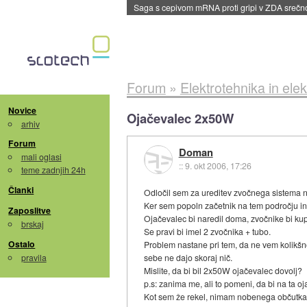
BMW v vozilih začel predvajati reklame
::
dane
Forum
»
Elektrotehnika in elek
Novice
Ojačevalec 2x50W
arhiv
Forum
Doman
mali oglasi
::
9. okt 2006, 17:26
teme zadnjih 24h
Članki
Odločil sem za ureditev zvočnega sistema na
Ker sem popoln začetnik na tem področju 
Zaposlitve
Ojačevalec bi naredil doma, zvočnike bi kupil
brskaj
Se pravi bi imel 2 zvočnika + tubo.
Ostalo
Problem nastane pri tem, da ne vem kolikšn
pravila
sebe ne dajo skoraj nič.
Mislite, da bi bil 2x50W ojačevalec dovolj?
p.s: zanima me, ali to pomeni, da bi na ta 
Kot sem že rekel, nimam nobenega občutka.