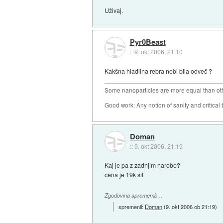
Uživaj.
Pyr0Beast
::
9. okt 2006, 21:10
Kakšna hladilna rebra nebi bila odveč ?
Some nanoparticles are more equal than ot
Good work: Any notion of sanity and critical t
Doman
::
9. okt 2006, 21:19
Kaj je pa z zadnjim narobe?
cena je 19k sit
Zgodovina sprememb…
spremenil:
Doman
(
9. okt 2006 ob 21:19
)