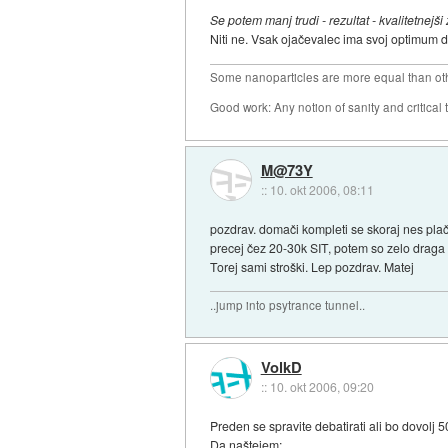
Se potem manj trudi - rezultat - kvalitetnejši
Niti ne. Vsak ojačevalec ima svoj optimum d
Some nanoparticles are more equal than ot
Good work: Any notion of sanity and critical t
M@73Y
::
10. okt 2006, 08:11
pozdrav. domači kompleti se skoraj nes plač
precej čez 20-30k SIT, potem so zelo draga 
Torej sami stroški. Lep pozdrav. Matej
..jump into psytrance tunnel..
VolkD
::
10. okt 2006, 09:20
Preden se spravite debatirati ali bo dovolj 5
Da naštejem: