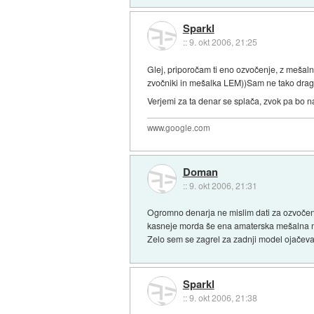
Sparkl
::
9. okt 2006, 21:25
Glej, priporočam ti eno ozvočenje, z mešal
zvočniki in mešalka LEM))Sam ne tako drag
Verjemi za ta denar se splača, zvok pa bo n
www.google.com
Doman
::
9. okt 2006, 21:31
Ogromno denarja ne mislim dati za ozvočenj
kasneje morda še ena amaterska mešalna 
Zelo sem se zagrel za zadnji model ojačeva
Sparkl
::
9. okt 2006, 21:38