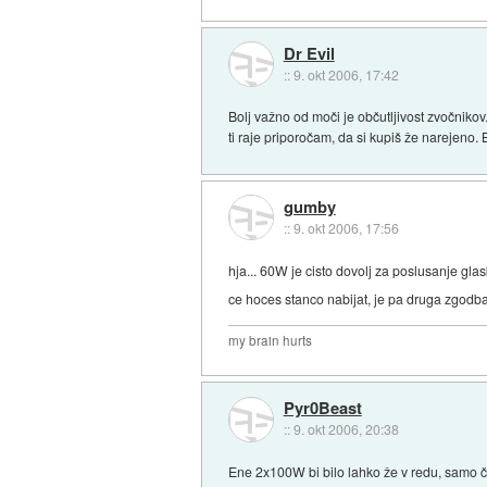
Dr Evil
::
9. okt 2006, 17:42
Bolj važno od moči je občutljivost zvočniko
ti raje priporočam, da si kupiš že narejeno. 
gumby
::
9. okt 2006, 17:56
hja... 60W je cisto dovolj za poslusanje gla
ce hoces stanco nabijat, je pa druga zgodba
my brain hurts
Pyr0Beast
::
9. okt 2006, 20:38
Ene 2x100W bi bilo lahko že v redu, samo če