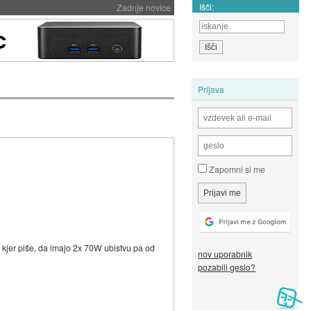
Išči:
Zadnje novice
Prijava
Zapomni si me
 kjer piše, da imajo 2x 70W ubistvu pa od
nov uporabnik
pozabili geslo?