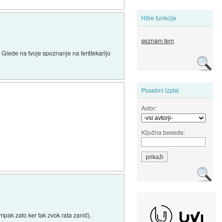
Hitre funkcije
seznam tem
. Glede na tvoje spoznanje na ferštekarijo
Posebni izpisi
Avtor:
Ključna beseda:
mpak zato ker tak zvok rata zanič).