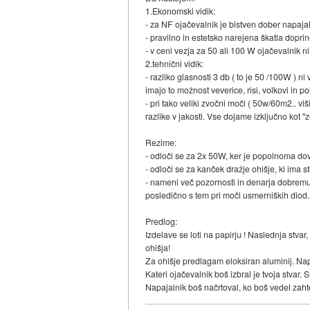
1.Ekonomski vidik:
- za NF ojačevalnik je bistven dober napajal
- pravilno in estetsko narejena škatla dopri
- v ceni vezja za 50 ali 100 W ojačevalnik n
2.tehnični vidik:
- razliko glasnosti 3 db ( to je 50 /100W )
imajo to možnost veverice, risi, volkovi in p
- pri tako veliki zvočni moči ( 50w/60m2.. vi
razlike v jakosti. Vse dojame izključno kot "
Rezime:
- odloči se za 2x 50W, ker je popolnoma dovo
- odloči se za kanček dražje ohišje, ki ima s
- nameni več pozornosti in denarja dobremu 
posledično s tem pri moči usmerniških diod.
Predlog:
Izdelave se loti na papirju ! Naslednja stvar,
ohišja!
Za ohišje predlagam eloksiran aluminij. Nap
Kateri ojačevalnik boš izbral je tvoja stvar.
Napajalnik boš načrtoval, ko boš vedel zah