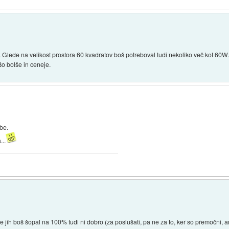
v. Glede na velikost prostora 60 kvadratov boš potreboval tudi nekoliko več kot 60W
Bo bolše in ceneje.
sbe.
...
 jih boš šopal na 100% tudi ni dobro (za poslušati, pa ne za to, ker so premočni, a