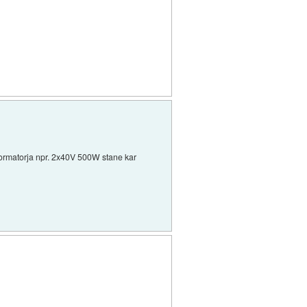
sformatorja npr. 2x40V 500W stane kar