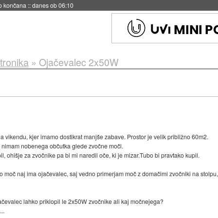
s ob 06:09
tronika
»
Ojačevalec 2x50W
 vikendu, kjer imamo dostikrat manjše zabave. Prostor je velik približno 60m2.
in nimam nobenega občutka glede zvočne moči.
, ohišje za zvočnike pa bi mi naredil oče, ki je mizar.Tubo bi pravtako kupil.
o moč naj ima ojačevalec, saj vedno primerjam moč z domačimi zvočniki na stolpu,
ojačevalec lahko priklopil le 2x50W zvočnike ali kaj močnejega?
..