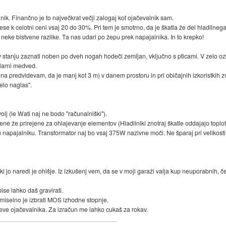
nik. Finančno je to največkrat večji zalogaj kot ojačevalnik sam.
nese k celotni ceni vsaj 20 do 30%. Pri tem je smotrno, da je škatla že del hladilneg
i neke bistvene razlike. Ta nas udari po žepu prek napajalnika. In to krepko!
 ni v stanju zaznati noben po dveh nogah hodeči zemljan, vključno s pticami. V zelo
olarni medved.
šina predvidevam, da je manj kot 3 m) v danem prostoru in pri običajnih izkoristkih z
zelo naglas".
lj (le Wati naj ne bodo "računalniški").
tene že prirejene za ohlajevanje elementov (Hladilniki znotraj škatle oddajajo toploto
napajalniku. Transformator naj bo vsaj 375W nazivne moči. Ne šparaj pri velikosti 
 ki jo naredi je ohišje. Iz izkušenj vem, da se v moji garaži valja kup neuporabnih, č
ise lahko daš gravirati.
 Smiselno je izbrati MOS izhodne stopnje.
teve ojačevalnika. Za izračun me lahko cukaš za rokav.