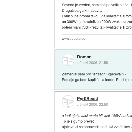
Seveda je vreden, sam boš pa velik plačal, 
Drugač pa ga kr nabavi...
Lohk bi pa probal tako... Za kvalitetnejši zv
en 300W ojačevalnik pa 200W zvoka za začete
potem manj trudi - rezultat - kvalitetnejši zvo
www.google.com
Doman
::
9. okt 2006, 21:59
Zamenjal sem prvi ter zadnji ojačevalnik.
Pomoje ga bom kupil še ta teden. Prodajajo g
Pyr0Beast
::
9. okt 2006, 22:50
a tudi ojačevalci morjo bit vsaj 100W nad s
To je sigurno preveč.
ojačevalci so ponavadi moči 1/3 zvočnikov, 