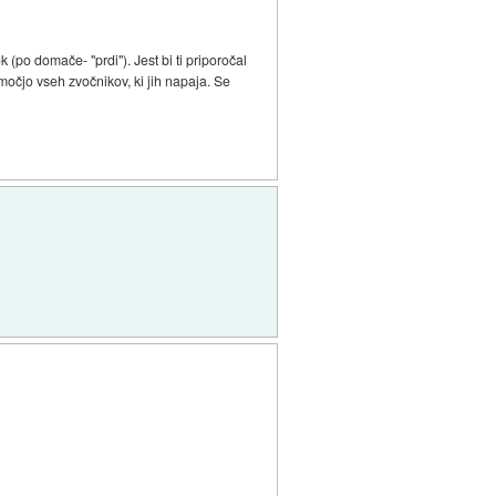
 (po domače- "prdi"). Jest bi ti priporočal
očjo vseh zvočnikov, ki jih napaja. Se