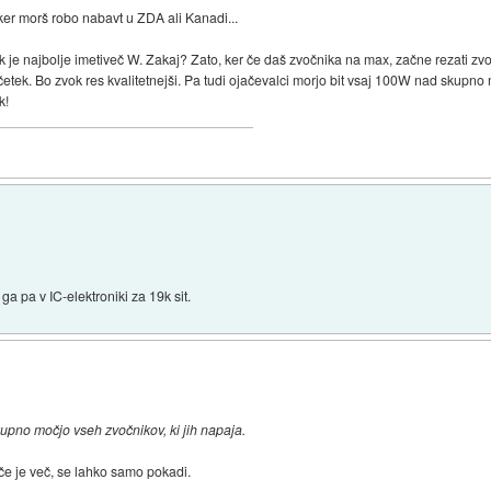
ker morš robo nabavt u ZDA ali Kanadi...
ok je najbolje imetiveč W. Zakaj? Zato, ker če daš zvočnika na max, začne rezati zvok
k. Bo zvok res kvalitetnejši. Pa tudi ojačevalci morjo bit vsaj 100W nad skupno m
k!
a pa v IC-elektroniki za 19k sit.
kupno močjo vseh zvočnikov, ki jih napaja.
če je več, se lahko samo pokadi.