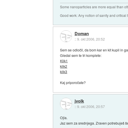
Some nanoparticles are more equal than ot
Good work: Any notion of sanity and critical t
Doman
::
9. okt 2006, 20:52
Sem se odločil, da bom kar en kit kupil in ga
Gledal sem te tri komplete:
Klik1
klik2
klik3
Kaj priporočate?
jvolk
::
9. okt 2006, 20:57
Ojla.
Jaz sem za srednjega. Zraven potrebuješ š