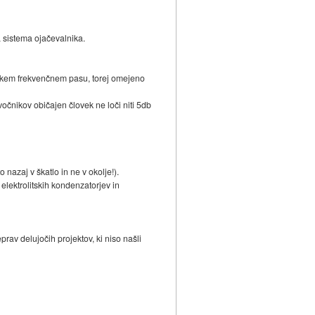
a sistema ojačevalnika.
 ozkem frekvenčnem pasu, torej omejeno
vočnikov običajen človek ne loči niti 5db
 nazaj v škatlo in ne v okolje!).
elektrolitskih kondenzatorjev in
eprav delujočih projektov, ki niso našli