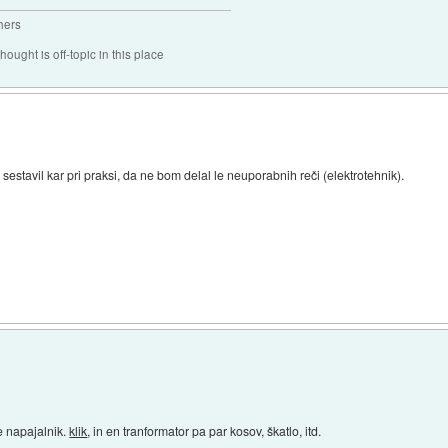
hers
hought is off-topic in this place
 sestavil kar pri praksi, da ne bom delal le neuporabnih reči (elektrotehnik).
e napajalnik.
klik
, in en tranformator pa par kosov, škatlo, itd.