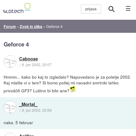
☰
Forum
»
Zvok in slika
»
Geforce 4
Geforce 4
Caboose
::
8. jan 2002, 20:07
Hmmm... kako bo kaj to izgledalo? Napovedano je za poletje 2002.
Kaj mislite vi o tem? Si bomo potlej mi navadni smrtniki lahko
privoščili GF3? Luštno bi bilo ane?
_Mortal_
::
8. jan 2002, 20:59
naka. 5 februar