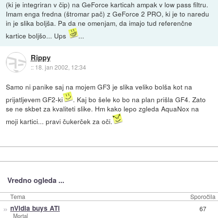
(ki je integriran v čip) na GeForce karticah ampak v low pass filtru.
Imam enga fredna (štromar pač) z GeForce 2 PRO, ki je to naredu
in je slika boljša. Pa da ne omenjam, da imajo tud referenčne
kartice boljšo... Ups
...
Rippy
::
18. jan 2002, 12:34
Samo ni panike saj na mojem GF3 je slika veliko bolša kot na
prijatljevem GF2-ki
. Kaj bo šele ko bo na plan prišla GF4. Zato
se ne skbet za kvaliteti slike. Hm kako lepo zgleda AquaNox na
moji kartici... pravi čukerček za oči.
Vredno ogleda ...
Tema
Sporočila
»
nVidia buys ATi
67
_Mortal_