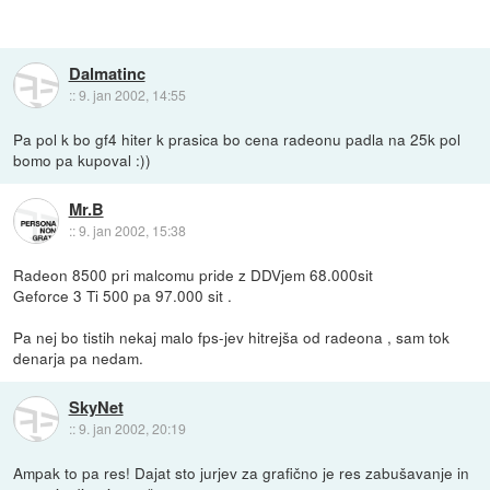
Dalmatinc
::
9. jan 2002, 14:55
Pa pol k bo gf4 hiter k prasica bo cena radeonu padla na 25k pol
bomo pa kupoval :))
Mr.B
::
9. jan 2002, 15:38
Radeon 8500 pri malcomu pride z DDVjem 68.000sit
Geforce 3 Ti 500 pa 97.000 sit .
Pa nej bo tistih nekaj malo fps-jev hitrejša od radeona , sam tok
denarja pa nedam.
SkyNet
::
9. jan 2002, 20:19
Ampak to pa res! Dajat sto jurjev za grafično je res zabušavanje in