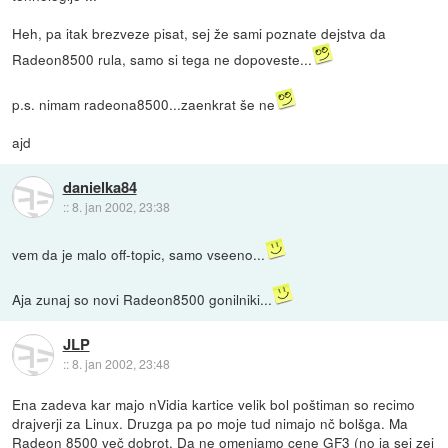
Heh, pa itak brezveze pisat, sej že sami poznate dejstva da
Radeon8500 rula, samo si tega ne dopoveste...
p.s. nimam radeona8500...zaenkrat še ne
ajd
danielka84
::
8. jan 2002, 23:38
vem da je malo off-topic, samo vseeno...
Aja zunaj so novi Radeon8500 gonilniki...
JLP
::
8. jan 2002, 23:48
Ena zadeva kar majo nVidia kartice velik bol poštiman so recimo
drajverji za Linux. Druzga pa po moje tud nimajo nč bolšga. Ma
Radeon 8500 več dobrot. Da ne omenjamo cene GF3 (no ja sej zej