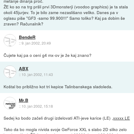
metanje dinarja proč.
ŽE ko so na trg pršli prvi 3Dmonsterji (voodoo graphics) je ta stala
okoli 45jurjev. To je bilo zame nezaslišano veliko. Danes pa v
oglasu piše "GF3 -samo 99.900!!!" Samo toliko? Kaj pa dobim še
zraven? Računalnik?
BendeR
::
9. jan 2002, 20:49
Čujete kaj pa o ceni g4 mx-ov je že kaj znano?
ABX
::
10. jan 2002, 11:43
Koštal bo približno kot tri kepice Talinbanskega sladoleda.
Mr.B
::
10. jan 2002, 15:18
Sedej ko bodo začeli drugi izdelovati ATI-jeve karice (LE) ,
xxxxx LE
Tako da bo mogla nivida svoje GeForce XXL s slabo 2D sliko zelo