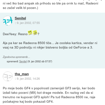
ni več tko bad ampak ob prihodu so ble pa ornk tu mač, Radeoni
so začel velik bl pocen.)
Senitel
::
9. jan 2002, 07:55
DeeYeey: Resno
?
Aja pa kar se Radeona 8500 tiče... Je coolska kartica, vendar ni
vsaj na 3D področju ni nikjer bistveno boljša od GeForce-a 3.
Zgodovina sprememb…
spremenil:
Senitel
(
9. jan 2002 ob 07:57
)
tha_man
::
9. jan 2002, 14:26
Po moje bodo GF4 v popolnosti zamenjali GF3 serijo, ker bodo
izdali tako poceni (MX) kot drage modele. En razlog več da si
trenutno ne kupovat GF3 sploh! Pa tud Radeona 8500 ne, raje
počakajmo kaj bodo pokazali GF4.