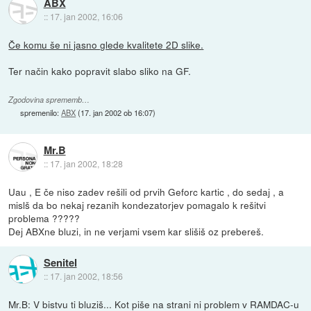
ABX
::
17. jan 2002, 16:06
Če komu še ni jasno glede kvalitete 2D slike.
Ter način kako popravit slabo sliko na GF.
Zgodovina sprememb…
spremenilo:
ABX
(
17. jan 2002 ob 16:07
)
Mr.B
::
17. jan 2002, 18:28
Uau , E če niso zadev rešili od prvih Geforc kartic , do sedaj , a
mislš da bo nekaj rezanih kondezatorjev pomagalo k rešitvi
problema ?????
Dej ABXne bluzi, in ne verjami vsem kar slišiš oz prebereš.
Senitel
::
17. jan 2002, 18:56
Mr.B: V bistvu ti bluziš... Kot piše na strani ni problem v RAMDAC-u