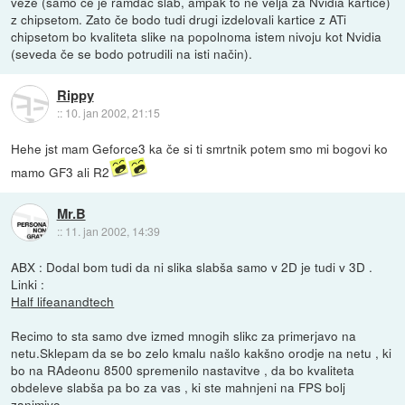
veze (samo če je ramdac slab, ampak to ne velja za Nvidia kartice)
z chipsetom. Zato če bodo tudi drugi izdelovali kartice z ATi
chipsetom bo kvaliteta slike na popolnoma istem nivoju kot Nvidia
(seveda če se bodo potrudili na isti način).
Rippy
::
10. jan 2002, 21:15
Hehe jst mam Geforce3 ka če si ti smrtnik potem smo mi bogovi ko
mamo GF3 ali R2
Mr.B
::
11. jan 2002, 14:39
ABX : Dodal bom tudi da ni slika slabša samo v 2D je tudi v 3D .
Linki :
Half life
anandtech
Recimo to sta samo dve izmed mnogih slikc za primerjavo na
netu.Sklepam da se bo zelo kmalu našlo kakšno orodje na netu , ki
bo na RAdeonu 8500 spremenilo nastavitve , da bo kvaliteta
obdeleve slabša pa bo za vas , ki ste mahnjeni na FPS bolj
zanimivo.