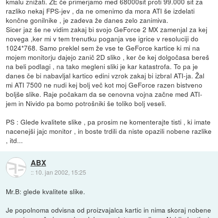
kmalu znižati. ŽE če primerjamo med 68000sit proti 99.000 sit za
razliko nekaj FPS-jev , da ne omenimo da mora ATI še izdelati
končne gonilnike , je zadeva že danes zelo zanimiva.
Sicer jaz še ne vidim zakaj bi svojo GeForce 2 MX zamenjal za kej
novega ,ker mi v tem trenutku poganja vse igrice v resoluciji do
1024*768. Samo preklel sem že vse te GeForce kartice ki mi na
mojem monitorju dajejo zanič 2D sliko , ker če kej dolgočasa bereš
na beli podlagi , na tako megleni sliki je kar katastrofa. To pa je
danes če bi nabavljal kartico edini vzrok zakaj bi izbral ATI-ja. Žal
mi ATI 7500 ne nudi kej bolj več kot moj GeForce razen bistveno
boljše slike. Raje počakam da se cenovna vojna začne med ATI-
jem in Nivido pa bomo potrošniki še toliko bolj veseli.
PS : Glede kvalitete slike , pa prosim ne komenterajte tisti , ki imate
nacenejši jajc monitor , in boste trdili da niste opazili nobene razlike
, itd...
ABX
::
10. jan 2002, 15:25
Mr.B: glede kvalitete slike.
Je popolnoma odvisna od proizvajalca kartic in nima skoraj nobene