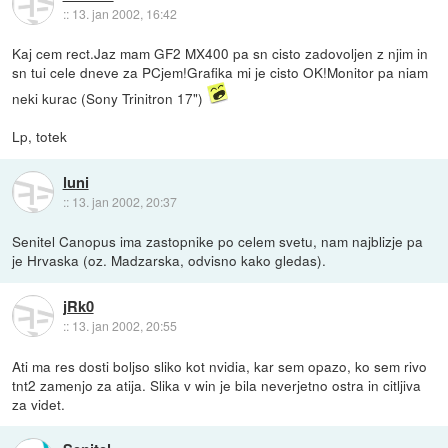
::
13. jan 2002, 16:42
Kaj cem rect.Jaz mam GF2 MX400 pa sn cisto zadovoljen z njim in
sn tui cele dneve za PCjem!Grafika mi je cisto OK!Monitor pa niam
neki kurac (Sony Trinitron 17")
Lp, totek
luni
::
13. jan 2002, 20:37
Senitel Canopus ima zastopnike po celem svetu, nam najblizje pa
je Hrvaska (oz. Madzarska, odvisno kako gledas).
jRk0
::
13. jan 2002, 20:55
Ati ma res dosti boljso sliko kot nvidia, kar sem opazo, ko sem rivo
tnt2 zamenjo za atija. Slika v win je bila neverjetno ostra in citljiva
za videt.