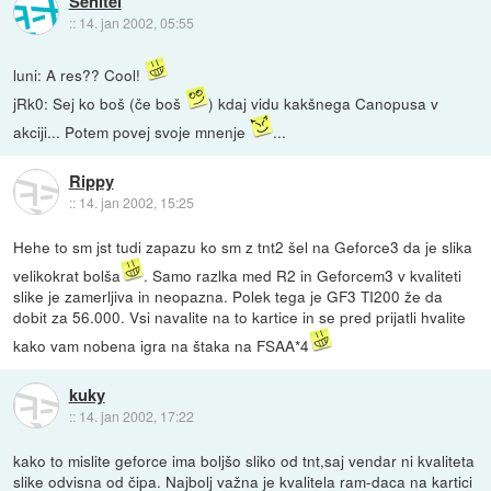
Senitel
::
14. jan 2002, 05:55
luni: A res?? Cool!
jRk0: Sej ko boš (če boš
) kdaj vidu kakšnega Canopusa v
akciji... Potem povej svoje mnenje
...
Rippy
::
14. jan 2002, 15:25
Hehe to sm jst tudi zapazu ko sm z tnt2 šel na Geforce3 da je slika
velikokrat bolša
. Samo razlka med R2 in Geforcem3 v kvaliteti
slike je zamerljiva in neopazna. Polek tega je GF3 TI200 že da
dobit za 56.000. Vsi navalite na to kartice in se pred prijatli hvalite
kako vam nobena igra na štaka na FSAA*4
kuky
::
14. jan 2002, 17:22
kako to mislite geforce ima boljšo sliko od tnt,saj vendar ni kvaliteta
slike odvisna od čipa. Najbolj važna je kvalitela ram-daca na kartici