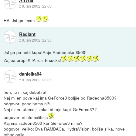
AnWar
::
8. jan 2002, 22:06
HA! Jst ga imam.
Radiant
::
8. jan 2002, 22:30
Jst ga pa nebi kupu!Raje Radeoncka 8500!
Zaj pa prepir!!!!A rulz B sucks!
danielka84
::
8. jan 2002, 23:35
heh, tu ni kaj debatirat!
Naj mi en pove kaj ima GeForce3 boljše od Radeona8500?
odgovor: popolnoma nič
Naj mi en utemelji zakaj bi raje kupil GeForce3??
odgovor: ni utemelitelja
Kaj ima radeon8500 kar GeForce3 nima?
odgovor: veliko; Dva RAMDACa, HydraVision, boljša slika, nove
tehnologije ...