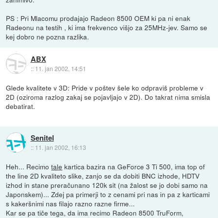
PS : Pri Mlacomu prodajajo Radeon 8500 OEM ki pa ni enak
Radeonu na testih , ki ima frekvenco višjo za 25MHz-jev. Samo se
kej dobro ne pozna razlika.
ABX
::
11. jan 2002, 14:51
Glede kvalitete v 3D: Pride v poštev šele ko odpraviš probleme v
2D (oziroma razlog zakaj se pojavljajo v 2D). Do takrat nima smisla
debatirat.
Senitel
::
11. jan 2002, 16:13
Heh... Recimo
tale
kartica bazira na GeForce 3 Ti 500, ima top of
the line 2D kvaliteto slike, zanjo se da dobiti BNC izhode, HDTV
izhod in stane preračunano 120k sit (na žalost se jo dobi samo na
Japonskem)... Zdej pa primerji to z cenami pri nas in pa z karticami
s kakeršnimi nas filajo razno razne firme...
Kar se pa tiče tega, da ima recimo Radeon 8500 TruForm,