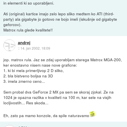
in elementi ki so uporabljeni.
Ati (original) kartice imajo zelo lepo sliko medtem ko ATI (third-
party) ala gigabyte jo gotovo ne bojo imeli (iskušnje od gigabyte
geforcov).
Matrox rula glede kvalitete!!
andrej
::
14. jan 2002, 18:09
jop. matrox rula. Jaz se zdaj uporabljam starega Matrox MGA-200,
ker enostavno nisem nase nove graficne:
1. ki bi mela primerljivop 2 D sliko,
2. bla bistveno boljsa na 3D
3. imela zmerno ceno...
Sem probal dva GeForce 2 MX pa sem se skoraj zjokal. Ze na
1024 je opazna razlika v kvaliteti na 100 m, kar sele na visjih
locljivostih... Res skoda...
Eh, zato pa mamo konzole, da spile naturavamo