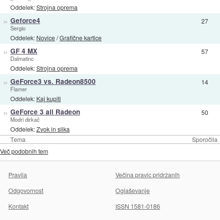
Oddelek:
Strojna oprema
»
Geforce4
27
Sergio
Oddelek:
Novice
/
Grafične kartice
»
GF 4 MX
57
Dalmatinc
Oddelek:
Strojna oprema
»
GeForce3 vs. Radeon8500
14
Flamer
Oddelek:
Kaj kupiti
»
GeForce 3 ali Radeon
50
Modri dirkač
Oddelek:
Zvok in slika
Tema
Sporočila
Več podobnih tem
Pravila
Večina pravic pridržanih
Odgovornost
Oglaševanje
Kontakt
ISSN 1581-0186