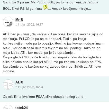
GeForce 3 pa ne: Ma P3 tud SSE, pa to ne pomeni, da računa
BOLJE kot P2, ki ga nima
... Ampak kvečjemu hitreje...
Mr.B
::
11. jan 2002, 16:17
ABX hec je v tem , da večina 2D ne opazi ker ima seveda jajca od
monitorja. PriLCD-jih pa se to neopazi. Tisti ki pa imajo
konkretnejše mode pa to opazijo. Recimo jaz kovnem odgar imam
MX2 , ker dosti časa delam s textom na beli podlagi. Tako da bo
moja izbira ATI , ker model pa je še uprašanje .
Če pa gledaš 3D pa če Nivid poravi napake tako da bo izgledala
slika nekako enako kot pri ATI-ju me pa zanima kakšnen bo FPS.
Uprašanje pa je kakšne so kej zaloge še v gonilnikih za ATI-jeve
modele.
ABX
::
11. jan 2002, 16:24
Če misliš na kvaliteto FSAA slike obstaja razlog za to.
totek24