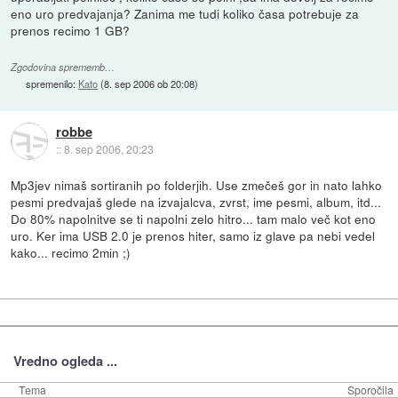
eno uro predvajanja? Zanima me tudi koliko časa potrebuje za
prenos recimo 1 GB?
Zgodovina sprememb…
spremenilo:
Kato
(
8. sep 2006 ob 20:08
)
robbe
::
8. sep 2006, 20:23
Mp3jev nimaš sortiranih po folderjih. Use zmečeš gor in nato lahko
pesmi predvajaš glede na izvajalcva, zvrst, ime pesmi, album, itd...
Do 80% napolnitve se ti napolni zelo hitro... tam malo več kot eno
uro. Ker ima USB 2.0 je prenos hiter, samo iz glave pa nebi vedel
kako... recimo 2min ;)
Vredno ogleda ...
Tema
Sporočila