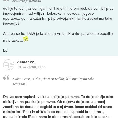
kvaliteta je porazna
od kje to tebi, jaz sem ga imel 1 leto in morem rect, da sem bil prav
impresjoniran nad vrtljivim kolesckom i seveda njegovo
uporabo...Kje, na katerih mp3 predvajalnikih lahko zasledimo tako
inovacijo?
Aha pa se to, BMW je kvaliteten-vrhunski avto, pa vseeno obcutljiv
na praske...
Lp
klemen22
::
8. sep 2006, 12:05
svaka ti cast, mislim, da si en redkih, ki si upa izustit tako
neumnost!
Da kot sem napisal kvaliteta ohišja je porazna. To da je ohišje tako
občutljivo na praske je porazno. Ob dejstvu da je cena precej
zaosljena še dodatno poglobi ta moj dvom. Imam mobitel (ki stane
nekako kot iPod) in ohišje je ob normalni uproabi brez prask,
punca je imela iPoda nana in ob normalni uporabi so bile praske.