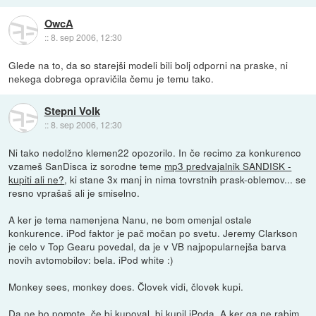
OwcA
::
8. sep 2006, 12:30
Glede na to, da so starejši modeli bili bolj odporni na praske, ni
nekega dobrega opravičila čemu je temu tako.
Stepni Volk
::
8. sep 2006, 12:30
Ni tako nedolžno klemen22 opozorilo. In če recimo za konkurenco
vzameš SanDisca iz sorodne teme
mp3 predvajalnik SANDISK -
kupiti ali ne?
, ki stane 3x manj in nima tovrstnih prask-oblemov... se
resno vprašaš ali je smiselno.
A ker je tema namenjena Nanu, ne bom omenjal ostale
konkurence. iPod faktor je pač močan po svetu. Jeremy Clarkson
je celo v Top Gearu povedal, da je v VB najpopularnejša barva
novih avtomobilov: bela. iPod white :)
Monkey sees, monkey does. Človek vidi, človek kupi.
Da ne bo pomote, če bi kupoval, bi kupil iPoda. A ker ga ne rabim,