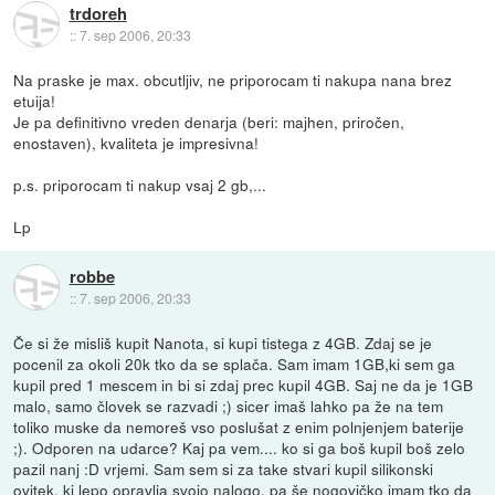
trdoreh
::
7. sep 2006, 20:33
Na praske je max. obcutljiv, ne priporocam ti nakupa nana brez
etuija!
Je pa definitivno vreden denarja (beri: majhen, priročen,
enostaven), kvaliteta je impresivna!
p.s. priporocam ti nakup vsaj 2 gb,...
Lp
robbe
::
7. sep 2006, 20:33
Če si že misliš kupit Nanota, si kupi tistega z 4GB. Zdaj se je
pocenil za okoli 20k tko da se splača. Sam imam 1GB,ki sem ga
kupil pred 1 mescem in bi si zdaj prec kupil 4GB. Saj ne da je 1GB
malo, samo človek se razvadi ;) sicer imaš lahko pa že na tem
toliko muske da nemoreš vso poslušat z enim polnjenjem baterije
;). Odporen na udarce? Kaj pa vem.... ko si ga boš kupil boš zelo
pazil nanj :D vrjemi. Sam sem si za take stvari kupil silikonski
ovitek, ki lepo opravlja svojo nalogo, pa še nogovičko imam tko da