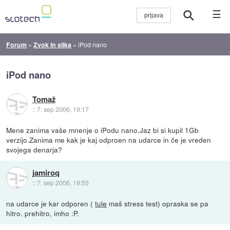
☰
Forum
»
Zvok in slika
»
iPod nano
iPod nano
Tomaž
::
7. sep 2006, 19:17
Mene zanima vaše mnenje o iPodu nano.Jaz bi si kupil 1Gb
verzijo.Zanima me kak je kaj odproen na udarce in če je vreden
svojega denarja?
jamiroq
::
7. sep 2006, 19:55
na udarce je kar odporen (
tule
maš stress test) opraska se pa
hitro. prehitro, imho :P.