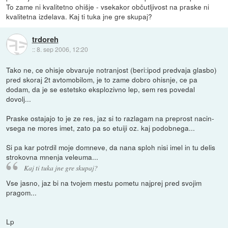
To zame ni kvalitetno ohišje - vsekakor občutljivost na praske ni
kvalitetna izdelava. Kaj ti tuka jne gre skupaj?
trdoreh
::
8. sep 2006, 12:20
Tako ne, ce ohisje obvaruje notranjost (beri:ipod predvaja glasbo)
pred skoraj 2t avtomobilom, je to zame dobro ohisnje, ce pa
dodam, da je se estetsko eksplozivno lep, sem res povedal
dovolj...
Praske ostajajo to je ze res, jaz si to razlagam na preprost nacin-
vsega ne mores imet, zato pa so etuiji oz. kaj podobnega...
Si pa kar potrdil moje domneve, da nana sploh nisi imel in tu delis
strokovna mnenja veleuma...
Kaj ti tuka jne gre skupaj?
Vse jasno, jaz bi na tvojem mestu pometu najprej pred svojim
pragom...
Lp