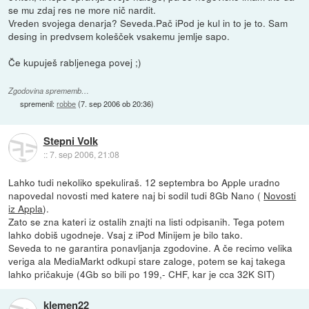
se mu zdaj res ne more nič nardit.
Vreden svojega denarja? Seveda.Pač iPod je kul in to je to. Sam
desing in predvsem kolešček vsakemu jemlje sapo.
Če kupuješ rabljenega povej ;)
Zgodovina sprememb…
spremenil:
robbe
(
7. sep 2006 ob 20:36
)
Stepni Volk
::
7. sep 2006, 21:08
Lahko tudi nekoliko spekuliraš. 12 septembra bo Apple uradno
napovedal novosti med katere naj bi sodil tudi 8Gb Nano (
Novosti
iz Appla
).
Zato se zna kateri iz ostalih znajti na listi odpisanih. Tega potem
lahko dobiš ugodneje. Vsaj z iPod Minijem je bilo tako.
Seveda to ne garantira ponavljanja zgodovine. A če recimo velika
veriga ala MediaMarkt odkupi stare zaloge, potem se kaj takega
lahko pričakuje (4Gb so bili po 199,- CHF, kar je cca 32K SIT)
klemen22