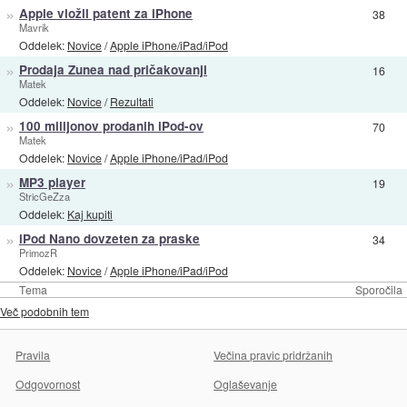
»
Apple vložil patent za iPhone
38
Mavrik
Oddelek:
Novice
/
Apple iPhone/iPad/iPod
»
Prodaja Zunea nad pričakovanji
16
Matek
Oddelek:
Novice
/
Rezultati
»
100 milijonov prodanih iPod-ov
70
Matek
Oddelek:
Novice
/
Apple iPhone/iPad/iPod
»
MP3 player
19
StricGeZza
Oddelek:
Kaj kupiti
»
iPod Nano dovzeten za praske
34
PrimozR
Oddelek:
Novice
/
Apple iPhone/iPad/iPod
Tema
Sporočila
Več podobnih tem
Pravila
Večina pravic pridržanih
Odgovornost
Oglaševanje