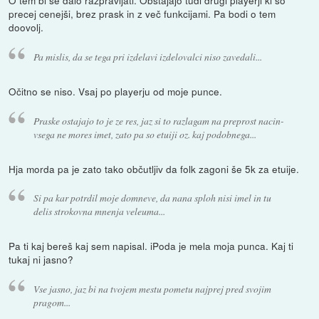
O tem bi se dalo razpravljati. Obstajajo tudi drugi playerji ki so
precej cenejši, brez prask in z več funkcijami. Pa bodi o tem
doovolj.
Pa mislis, da se tega pri izdelavi izdelovalci niso zavedali...
Očitno se niso. Vsaj po playerju od moje punce.
Praske ostajajo to je ze res, jaz si to razlagam na preprost nacin-
vsega ne mores imet, zato pa so etuiji oz. kaj podobnega...
Hja morda pa je zato tako občutljiv da folk zagoni še 5k za etuije.
Si pa kar potrdil moje domneve, da nana sploh nisi imel in tu
delis strokovna mnenja veleuma...
Pa ti kaj bereš kaj sem napisal. iPoda je mela moja punca. Kaj ti
tukaj ni jasno?
Vse jasno, jaz bi na tvojem mestu pometu najprej pred svojim
pragom...