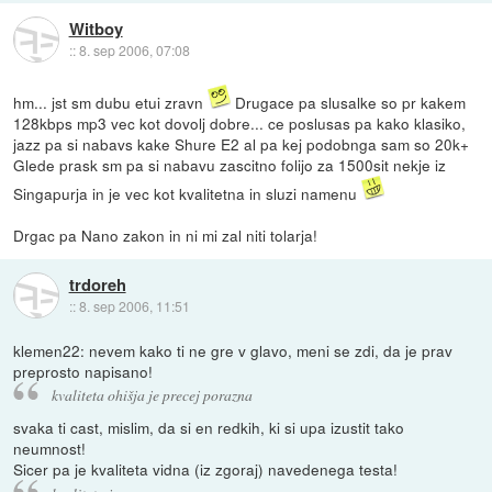
Witboy
::
8. sep 2006, 07:08
hm... jst sm dubu etui zravn
Drugace pa slusalke so pr kakem
128kbps mp3 vec kot dovolj dobre... ce poslusas pa kako klasiko,
jazz pa si nabavs kake Shure E2 al pa kej podobnga sam so 20k+
Glede prask sm pa si nabavu zascitno folijo za 1500sit nekje iz
Singapurja in je vec kot kvalitetna in sluzi namenu
Drgac pa Nano zakon in ni mi zal niti tolarja!
trdoreh
::
8. sep 2006, 11:51
klemen22: nevem kako ti ne gre v glavo, meni se zdi, da je prav
preprosto napisano!
kvaliteta ohišja je precej porazna
svaka ti cast, mislim, da si en redkih, ki si upa izustit tako
neumnost!
Sicer pa je kvaliteta vidna (iz zgoraj) navedenega testa!