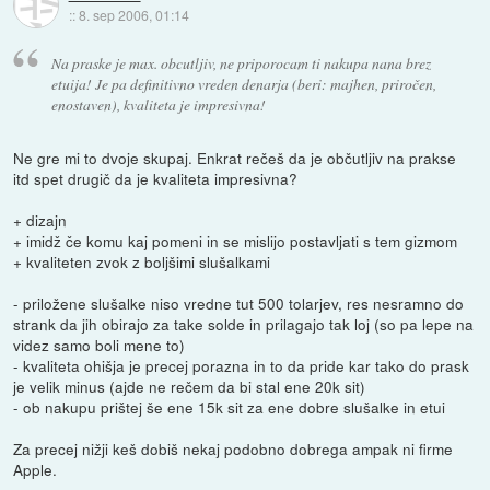
::
8. sep 2006, 01:14
Na praske je max. obcutljiv, ne priporocam ti nakupa nana brez
etuija! Je pa definitivno vreden denarja (beri: majhen, priročen,
enostaven), kvaliteta je impresivna!
Ne gre mi to dvoje skupaj. Enkrat rečeš da je občutljiv na prakse
itd spet drugič da je kvaliteta impresivna?
+ dizajn
+ imidž če komu kaj pomeni in se mislijo postavljati s tem gizmom
+ kvaliteten zvok z boljšimi slušalkami
- priložene slušalke niso vredne tut 500 tolarjev, res nesramno do
strank da jih obirajo za take solde in prilagajo tak loj (so pa lepe na
videz samo boli mene to)
- kvaliteta ohišja je precej porazna in to da pride kar tako do prask
je velik minus (ajde ne rečem da bi stal ene 20k sit)
- ob nakupu prištej še ene 15k sit za ene dobre slušalke in etui
Za precej nižji keš dobiš nekaj podobno dobrega ampak ni firme
Apple.