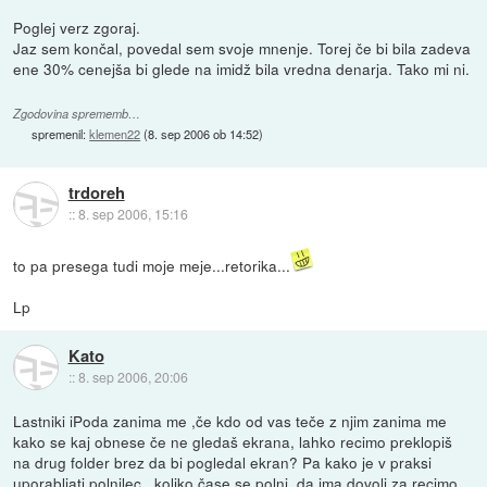
Poglej verz zgoraj.
Jaz sem končal, povedal sem svoje mnenje. Torej če bi bila zadeva
ene 30% cenejša bi glede na imidž bila vredna denarja. Tako mi ni.
Zgodovina sprememb…
spremenil:
klemen22
(
8. sep 2006 ob 14:52
)
trdoreh
::
8. sep 2006, 15:16
to pa presega tudi moje meje...retorika...
Lp
Kato
::
8. sep 2006, 20:06
Lastniki iPoda zanima me ,če kdo od vas teče z njim zanima me
kako se kaj obnese če ne gledaš ekrana, lahko recimo preklopiš
na drug folder brez da bi pogledal ekran? Pa kako je v praksi
uporabljati polnilec , koliko čase se polni ,da ima dovolj za recimo