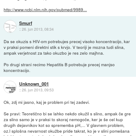
http://www.ncbi.nlm.nih.gov/pubmed/9989...
Smurf
::
26. jun 2013, 08:34
Da se okuzis s HIV-om potrebujes precej visoko koncentracijo, kar
v praksi pomeni direktni stik s krvjo. V teoriji je mozna tudi slina,
ampak verjetnost za tako okuzbo je res zelo majhna.
Po drugi strani recimo Hepatitis B potrebuje precej manjso
koncentracijo.
Unknown_001
::
26. jun 2013, 09:53
Ok, zdj mi jasno, kaj je problem pri tej zadevi.
Se pravi: Teoretično bi se lahko nekdo okužil s slino, ampak če gre
za slino samo je v praksi to skoraj nemogoče, ker je še cel kup
drugih dejavnikov kot so sprememba pH,... V glavnem problem,
oz.l splošna nevarnost okužbe pride takrat, ko je v slini pomešana