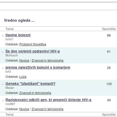
Vredno ogleda ...
Tema
Sporočila
»
Spolne bolezni
88
turist1
Oddelek:
Problemi človeštva
»
Še dve verjetni ozdravitvi HIV-a
61
McHusch
Oddelek:
Novice
/
Znanost in tehnologija
»
prenos nalezljivih bolezni s komarjem
26
tsh2
Oddelek:
Loža
»
Gensko "izboljšani" komarji?
105
Marjan
Oddelek:
Znanost in tehnologija
»
Raziskovalci odkrili gen, ki prepreči širjenje HIV-a
49
root987
Oddelek:
Novice
/
Znanost in tehnologija
Tema
Sporočila