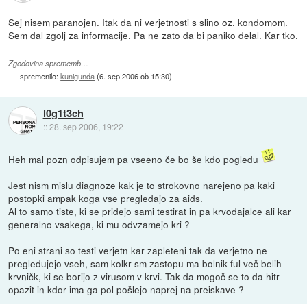
Sej nisem paranojen. Itak da ni verjetnosti s slino oz. kondomom.
Sem dal zgolj za informacije. Pa ne zato da bi paniko delal. Kar tko.
Zgodovina sprememb…
spremenilo:
kunigunda
(
6. sep 2006 ob 15:30
)
l0g1t3ch
::
28. sep 2006, 19:22
Heh mal pozn odpisujem pa vseeno če bo še kdo pogledu
Jest nism mislu diagnoze kak je to strokovno narejeno pa kaki
postopki ampak koga vse pregledajo za aids.
Al to samo tiste, ki se pridejo sami testirat in pa krvodajalce ali kar
generalno vsakega, ki mu odvzamejo kri ?
Po eni strani so testi verjetn kar zapleteni tak da verjetno ne
pregledujejo vseh, sam kolkr sm zastopu ma bolnik ful več belih
krvničk, ki se borijo z virusom v krvi. Tak da mogoč se to da hitr
opazit in kdor ima ga pol pošlejo naprej na preiskave ?