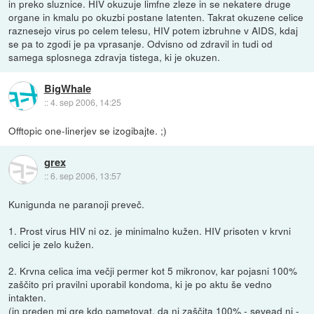
in preko sluznice. HIV okuzuje limfne zleze in se nekatere druge
organe in kmalu po okuzbi postane latenten. Takrat okuzene celice
raznesejo virus po celem telesu, HIV potem izbruhne v AIDS, kdaj
se pa to zgodi je pa vprasanje. Odvisno od zdravil in tudi od
samega splosnega zdravja tistega, ki je okuzen.
BigWhale
::
4. sep 2006, 14:25
Offtopic one-linerjev se izogibajte. ;)
grex
::
6. sep 2006, 13:57
Kunigunda ne paranoji preveč.
1. Prost virus HIV ni oz. je minimalno kužen. HIV prisoten v krvni
celici je zelo kužen.
2. Krvna celica ima večji permer kot 5 mikronov, kar pojasni 100%
zaščito pri pravilni uporabil kondoma, ki je po aktu še vedno
intakten.
(in preden mi gre kdo pametovat, da ni zaščita 100% - sevead ni -