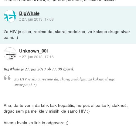
BigWhale
::
27. jun 2013, 17:08
Za HIV je slina, recimo da, skoraj nedolzna, za kaksno drugo stvar
pa ni. :)
Unknown_001
::
27. jun 2013, 17:16
BigWhale
je
27. jun 2013 ob 17:08
izjavil
:
Za HIV je slina, recimo da, skoraj nedolzna, za kaksno drugo
stvar pa ni. :)
Aha, da to vem, da lahk kak hepatitis, herpes al pa še kj stakneš,
drgač sem pa mel kle v mislih kle samo HIV :)
Vseen hvala za link in odgovore ;)