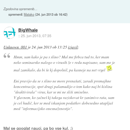
Zgodovina sprememb…
spremenil:
Matako
(
24. jun 2013 ob 16:42
)
BigWhale
::
25. jun 2013, 07:35
Unknown_001
je
24. jun 2013 ob 13:25
izjavil
:
Hmm, sam kako je pa s slino? Mal me firbca tud to, ker mam
neko seminarsko nalogo o virusih že v redu napisano, sam me je
mal zamikalo, da bi še kj dopolnil, pa kasneje na net vrgel
Eni pravijo da se s slino ne more prenašati, zaradi premajhne
koncentracije, spet drugi palamudijo o tem kako naj bi kislina
"deaktivirala" virus, kar se mi ne sliši smiselno.
V glavnem, ko začneš kj takega raziskovat kr zanimivo rata, sam
je cel hudič, ker se med iskanjem podatkov dobesedno utapljaš
med "informacijsko onesnaženostjo".
Mal se googlat nauci, pa bo vse kul. ;)