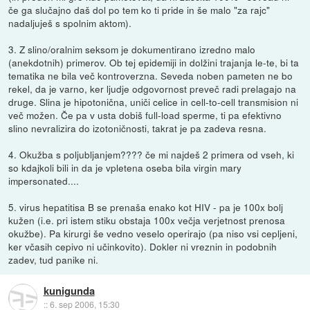
če ga slučajno daš dol po tem ko ti pride in še malo "za rajc"
nadaljuješ s spolnim aktom).
3. Z slino/oralnim seksom je dokumentirano izredno malo
(anekdotnih) primerov. Ob tej epidemiji in dolžini trajanja le-te, bi ta
tematika ne bila več kontroverzna. Seveda noben pameten ne bo
rekel, da je varno, ker ljudje odgovornost preveč radi prelagajo na
druge. Slina je hipotonična, uniči celice in cell-to-cell transmision ni
več možen. Če pa v usta dobiš full-load sperme, ti pa efektivno
slino nevralizira do izotoničnosti, takrat je pa zadeva resna.
4. Okužba s poljubljanjem???? če mi najdeš 2 primera od vseh, ki
so kdajkoli bili in da je vpletena oseba bila virgin mary
impersonated....
5. virus hepatitisa B se prenaša enako kot HIV - pa je 100x bolj
kužen (i.e. pri istem stiku obstaja 100x večja verjetnost prenosa
okužbe). Pa kirurgi še vedno veselo operirajo (pa niso vsi cepljeni,
ker včasih cepivo ni učinkovito). Dokler ni vreznin in podobnih
zadev, tud panike ni.
kunigunda
::
6. sep 2006, 15:30