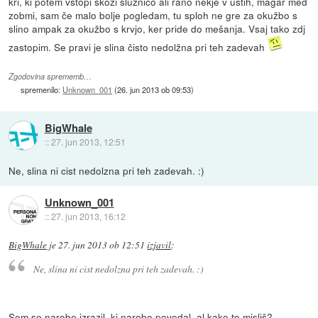
kri, ki potem vstopi skozi sluznico ali rano nekje v ustih, magar med
zobmi, sam če malo bolje pogledam, tu sploh ne gre za okužbo s
slino ampak za okužbo s krvjo, ker pride do mešanja. Vsaj tako zdj
zastopim. Se pravi je slina čisto nedolžna pri teh zadevah
Zgodovina sprememb…
spremenilo:
Unknown_001
(
26. jun 2013 ob 09:53
)
BigWhale
::
27. jun 2013, 12:51
Ne, slina ni cist nedolzna pri teh zadevah. :)
Unknown_001
::
27. jun 2013, 16:12
BigWhale
je
27. jun 2013 ob 12:51
izjavil
:
Ne, slina ni cist nedolzna pri teh zadevah. :)
Sem se narobe izrazil, kj narobe povedal, al kako to misliš?