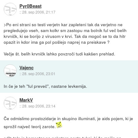
Pyr0Beast
::
28. sep 2006, 21:17
>Po eni strani so testi verjetn kar zapleteni tak da verjetno ne
pregledujejo vseh, sam kolkr sm zastopu ma bolnik ful več belih
krvničk, ki se borijo z virusom v krvi. Tak da mogoč se to da hitr
opazit in kdor ima ga pol pošlejo naprej na preiskave ?
Večje št. belih krvničk lahko povzroči tudi kakšen prehlad.
Vajenc
::
28. sep 2006, 23:01
In če je teh "ful preveč", nastane levkemija.
MarkV
::
28. sep 2006, 23:14
Če odmislimo prostozidarje in skupino illuminati, je aids pojem, ki je
sprožil največ teorij zarote.