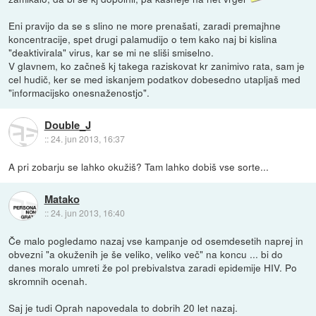
Eni pravijo da se s slino ne more prenašati, zaradi premajhne
koncentracije, spet drugi palamudijo o tem kako naj bi kislina
"deaktivirala" virus, kar se mi ne sliši smiselno.
V glavnem, ko začneš kj takega raziskovat kr zanimivo rata, sam je
cel hudič, ker se med iskanjem podatkov dobesedno utapljaš med
"informacijsko onesnaženostjo".
Double_J
::
24. jun 2013, 16:37
A pri zobarju se lahko okužiš? Tam lahko dobiš vse sorte...
Matako
::
24. jun 2013, 16:40
Če malo pogledamo nazaj vse kampanje od osemdesetih naprej in
obvezni "a okuženih je še veliko, veliko več" na koncu ... bi do
danes moralo umreti že pol prebivalstva zaradi epidemije HIV. Po
skromnih ocenah.
Saj je tudi Oprah napovedala to dobrih 20 let nazaj.