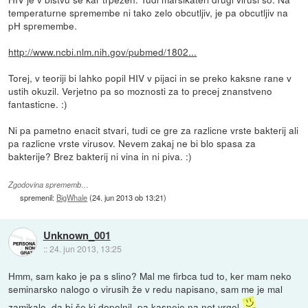
temperaturne spremembe ni tako zelo obcutljiv, je pa obcutljiv na
pH spremembe.
http://www.ncbi.nlm.nih.gov/pubmed/1802...
Torej, v teoriji bi lahko popil HIV v pijaci in se preko kaksne rane v
ustih okuzil. Verjetno pa so moznosti za to precej znanstveno
fantasticne. :)
Ni pa pametno enacit stvari, tudi ce gre za razlicne vrste bakterij ali
pa razlicne vrste virusov. Nevem zakaj ne bi blo spasa za
bakterije? Brez bakterij ni vina in ni piva. :)
Zgodovina sprememb…
spremenil:
BigWhale
(
24. jun 2013 ob 13:21
)
Unknown_001
::
24. jun 2013, 13:25
Hmm, sam kako je pa s slino? Mal me firbca tud to, ker mam neko
seminarsko nalogo o virusih že v redu napisano, sam me je mal
zamikalo, da bi še kj dopolnil, pa kasneje na net vrgel