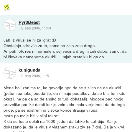
Pyr0Beast
::
2. sep 2006, 11:40
Jah, z virusi se ni za igrat :D
Obstajajo zdravila za to, samo so zelo zelo draga.
Ampak folk res ni normalen, sej večina drugim želi slabo, samo, da
bi človeka namenoma okužil ..., mjah pretolku bi ga do ...
kunigunda
::
2. sep 2006, 11:51
Mene bolj zanima to, ko govorijo npr. da se s slino ne da okuziti
(potem pa takoj poudarijo, da nimajo podatkov, da se bi s tem kdo
okuzil, ne pa da so dejansko to tudi dokazali). Mogoce pac nocjo
prevelike panike delati ker je zelo zelo mala verjetnost da do tega
pride, pa se exstremno visoka koncentracija virusa
mora po moje biti v slini takrat.
K da so teste delali na 1000 ljudeh da lahko to zatrdijo. Kar je
dokazano je, da je virus v vlaznem zraku ziv se 7 dni. Da je v krvi