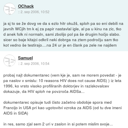
OChack
::
2. sep 2006, 10:52
ja sj to se že dovg ve da s ezlo hitr okužš, sploh pa so eni debili na
javnih WCjih tm k ej za papir nastavlal igle, al pa u kinu na zic, tko
d anek folk ni normaln, sami zbolijo pol pa še drugim hočjo slabo.
sicer so baje kitajci odkril neki dobrga na ztem področju sam tko
kot vedno še testirajo....na 24 ur je en člank pa zele ne najdem
Samuel
::
2. sep 2006, 10:54
probaj najt dokumentarec (vem kje je, sam ne morem povedat - je
pa naslov v smislu: 10 reasons HIV does not cause AIDS) ) iz leta
1996, ko vrsto visoko profiliranih doktorjev in raziskovalcev
dokazuje, da HIV sploh ne povzroča AIDSa...
dokumentarec opisuje tudi čisto začetno obdobje spora med
Francijo in USA pri kao ugotovitvi vzroka za AIDS (od tu dve imeni
AIDS in SIDA)
in res, samo zjal sem 2 uri v zaslon in si potem mislim svoje...