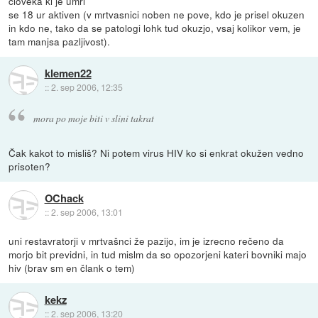
cloveka ki je umrl
se 18 ur aktiven (v mrtvasnici noben ne pove, kdo je prisel okuzen
in kdo ne, tako da se patologi lohk tud okuzjo, vsaj kolikor vem, je
tam manjsa pazljivost).
klemen22
::
2. sep 2006, 12:35
mora po moje biti v slini takrat
Čak kakot to misliš? Ni potem virus HIV ko si enkrat okužen vedno
prisoten?
OChack
::
2. sep 2006, 13:01
uni restavratorji v mrtvašnci že pazijo, im je izrecno rečeno da
morjo bit previdni, in tud mislm da so opozorjeni kateri bovniki majo
hiv (brav sm en člank o tem)
kekz
::
2. sep 2006, 13:20