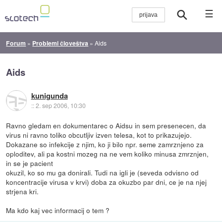
☰
Forum
»
Problemi človeštva
»
Aids
Aids
kunigunda
::
2. sep 2006, 10:30
Ravno gledam en dokumentarec o Aidsu in sem presenecen, da
virus ni ravno toliko obcutljiv izven telesa, kot to prikazujejo.
Dokazane so infekcije z njim, ko ji bilo npr. seme zamrznjeno za
oploditev, ali pa kostni mozeg na ne vem koliko minusa zmrznjen,
in se je pacient
okuzil, ko so mu ga donirali. Tudi na igli je (seveda odvisno od
koncentracije virusa v krvi) doba za okuzbo par dni, ce je na njej
strjena kri.
Ma kdo kaj vec informacij o tem ?