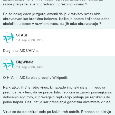
razne preglede la je to predrago / prekomplicirano ?
Pa še nekaj eden je zgoraj omenil da je v razvitev svetu aids
obravnavan kot kronična bolezen. Koliko je potem življenska doba
obolelih z aidsom v razvitem svetu, da jih tako obravnavajo ?
STASI
::
4. sep 2006, 13:58
Diagnoza AIDS/HIV-a
.
BigWhale
::
4. sep 2006, 14:23
O HIVu in AIDSu pise precej v Wikipedii.
Na kratko, HIV je retro virus, ki napade imunski sistem, njegova
prednost je v tem, da se precej hitro replicira in zaradi pomanjkanja
dolocenih encimov, ki preverjajo replikacijo prihaja pri replikaciji do
polno napak. Rezultat je kar precejsnja genetska diverziteta virusa.
Virus se da detektirati sele po kakih treh tednih. Prenasa se s krvjo