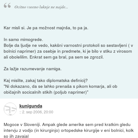
Ocitno vseeno luknje ne najde...
Kar misli si. Je pa možnost majnša, to pa ja.
In samo mimogrede.
Bolje da ljudje ne vedo, kakšni varnostni protokoli so sestavljeni ( v
bolnici naprimer) za osebje in predmete, ki je bilo v stiku z virosom
ali obolelilim. Enkrat sem ga bral, pa sem se zgrozil.
Za lažje razumevanje namiga.
Kaj mislite, zakaj tako diplomatska definicij?
"Ni dokazano, da se lahko prenaša s pikom komarja, ali ob
običajnih socicalnih stikih (poljub naprimer)"
kunigunda
::
2. sep 2006, 20:00
Mogoce v Sloveniji. Ampak glede amerike sem pred kratkim gledu
intervju z vodjo (in kirurginjo) ortopedske kirurgije v eni bolnici, kolk
so jih zavajal