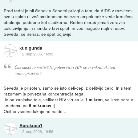
Pred tedni je bil članek v Sobotni prilogi o tem, da AIDS v razvitem
svetu sploh ni več smrtonosna bolezen ampak neke vrste kronično
obolenje, podobno kot sladkorna. Redno moraš jemati zdravila
celo življenje in menda v krvi sploh ni več mogoče najti virusov.
Seveda, če nehaš, se spet pojavijo.
kunigunda
::
2. sep 2006, 16:33
Čak kakot to misliš? Ni potem virus HIV ko si enkrat okužen
vedno prisoten?
Seveda je prisoten, samo se isto deli-cepi z delitvijo celic. In s tem
razumem je povezana koncentracija tega.
Je pa zanimivo tole, velikost HIV virusa je
, velikost pore v
1 mikron
kondomu pa
:)
5 mikronov
Ocitno vseeno luknje ne najde...
Barakuda1
::
2. sep 2006, 19:56