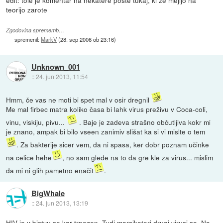
edit: tole je komentar na nekatere poste tukaj, ki že mejijo na
teorijo zarote
Zgodovina sprememb…
spremenil:
MarkV
(
28. sep 2006 ob 23:16
)
Unknown_001
::
24. jun 2013, 11:54
Hmm, če vas ne moti bi spet mal v osir dregnil
Me mal firbec matra koliko časa bi lahk virus preživu v Coca-coli,
vinu, viskiju, pivu...
. Baje je zadeva strašno občutljiva kokr mi
je znano, ampak bi bilo vseen zanimiv slišat ka si vi mislte o tem
. Za bakterije sicer vem, da ni spasa, ker dobr poznam učinke
na celice hehe
, no sam glede na to da gre kle za virus... mislim
da mi ni glih pametno enačit
.
BigWhale
::
24. jun 2013, 13:19
HIV je v bistvu se kar trpezen. Tudi marsikateri drugi virusi so. Na