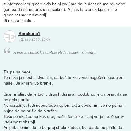
z informacijami glede aids bolnikov (kao da je dost da ma rokavice
gor, pa da se ne ureze ali spikne). A mas ta clanek kje on-line
glede razmer v sloveniji.
Bi me zanimalo...
Barakuda1
::
2. sep 2006, 20:07
A mas ta clanek kje on-line glede razmer v sloveniji.
Tis pa na hece.
To ni za javnost in dvomim, da boš to kje z vsemogočnim googlom
našel. Je kr srhljivo branje.
Sicer mislim, da je tudi v drugih državah podobno, je pa prav, da se
ne dela panika.
Nenazadnje, tudi neposreden sploni akt z obolelilim, še ne pomeni
nujno da bo prišlo do okužbe.
Tako so okužbe na kak drug način še toliko manj verjetne, čeprav
verjetnost obstoji.
Ampak menim, da te bo prej strela zadela, kot pa da bo prišlo do