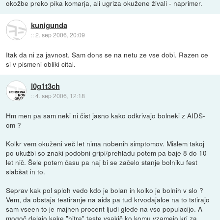
okožbe preko pika komarja, ali ugriza okužene živali - naprimer.
kunigunda
::
2. sep 2006, 20:09
Itak da ni za javnost. Sam dons se na netu ze vse dobi. Razen ce
si v pismeni obliki cital.
l0g1t3ch
::
4. sep 2006, 12:18
Hm men pa sam neki ni čist jasno kako odkrivajo bolneki z AIDS-
om ?
Kolkr vem okuženi več let nima nobenih simptomov. Mislem takoj
po ukužbi so znaki podobni gripi/prehladu potem pa baje 8 do 10
let nič. Šele potem času pa naj bi se začelo stanje bolniku fest
slabšat in to.
Seprav kak pol sploh vedo kdo je bolan in kolko je bolnih v slo ?
Vem, da obstaja testiranje na aids pa tud krvodajalce na to tstirajo
sam vseen to je majhen procent ljudi glede na vso populacijo. A
mogoč delajo kake "hitre" teste vsakič ko komu vzamejo kri za