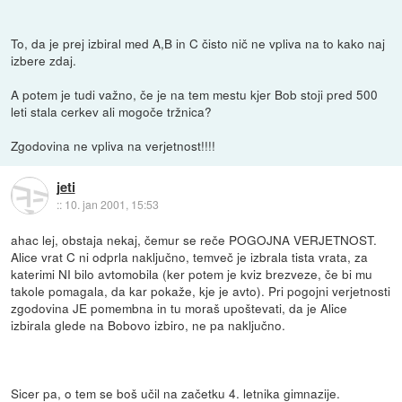
To, da je prej izbiral med A,B in C čisto nič ne vpliva na to kako naj
izbere zdaj.
A potem je tudi važno, če je na tem mestu kjer Bob stoji pred 500
leti stala cerkev ali mogoče tržnica?
Zgodovina ne vpliva na verjetnost!!!!
jeti
::
10. jan 2001, 15:53
ahac lej, obstaja nekaj, čemur se reče POGOJNA VERJETNOST.
Alice vrat C ni odprla naključno, temveč je izbrala tista vrata, za
katerimi NI bilo avtomobila (ker potem je kviz brezveze, če bi mu
takole pomagala, da kar pokaže, kje je avto). Pri pogojni verjetnosti
zgodovina JE pomembna in tu moraš upoštevati, da je Alice
izbirala glede na Bobovo izbiro, ne pa naključno.
Sicer pa, o tem se boš učil na začetku 4. letnika gimnazije.