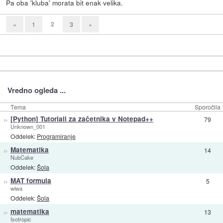
Pa oba 'kluba' morata bit enak velika.
2
«
1
3
»
Vredno ogleda ...
Tema
Sporočila
»
[Python] Tutoriali za začetnika v Notepad++
79
Unknown_001
Oddelek:
Programiranje
»
Matematika
14
NubCake
Oddelek:
Šola
»
MAT formula
5
wiwa
Oddelek:
Šola
»
matematika
13
Isotropic