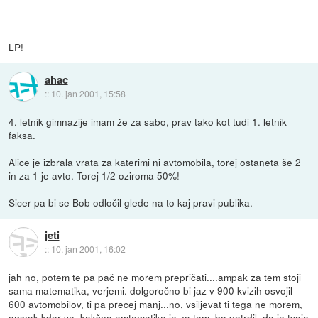
LP!
ahac
::
10. jan 2001, 15:58
4. letnik gimnazije imam že za sabo, prav tako kot tudi 1. letnik
faksa.
Alice je izbrala vrata za katerimi ni avtomobila, torej ostaneta še 2
in za 1 je avto. Torej 1/2 oziroma 50%!
Sicer pa bi se Bob odločil glede na to kaj pravi publika.
jeti
::
10. jan 2001, 16:02
jah no, potem te pa pač ne morem prepričati....ampak za tem stoji
sama matematika, verjemi. dolgoročno bi jaz v 900 kvizih osvojil
600 avtomobilov, ti pa precej manj...no, vsiljevat ti tega ne morem,
ampak kdor ve, kakšna amtematika je za tem, bo potrdil, da je tvoje