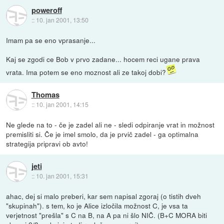
poweroff
::
10. jan 2001, 13:50
Imam pa se eno vprasanje...
Kaj se zgodi ce Bob v prvo zadane... hocem reci ugane prava
vrata. Ima potem se eno moznost ali ze takoj dobi?
Thomas
::
10. jan 2001, 14:15
Ne glede na to - če je zadel ali ne - sledi odpiranje vrat in možnost
premisliti si. Če je imel smolo, da je prvič zadel - ga optimalna
strategija pripravi ob avto!
jeti
::
10. jan 2001, 15:31
ahac, dej si malo preberi, kar sem napisal zgoraj (o tistih dveh
"skupinah"). s tem, ko je Alice izločila možnost C, je vsa ta
verjetnost "prešla" s C na B, na A pa ni šlo NIČ. (B+C MORA biti