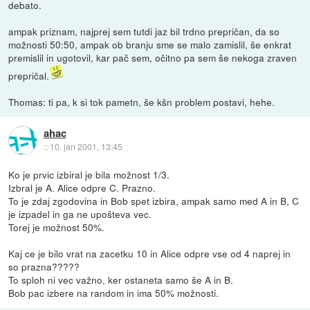
debato.
ampak priznam, najprej sem tutdi jaz bil trdno prepričan, da so
možnosti 50:50, ampak ob branju sme se malo zamislil, še enkrat
premislil in ugotovil, kar pač sem, očitno pa sem še nekoga zraven
prepričal.
Thomas: ti pa, k si tok pametn, še kšn problem postavi, hehe.
ahac
::
10. jan 2001, 13:45
Ko je prvic izbiral je bila možnost 1/3.
Izbral je A. Alice odpre C. Prazno.
To je zdaj zgodovina in Bob spet izbira, ampak samo med A in B, C
je izpadel in ga ne upošteva vec.
Torej je možnost 50%.
Kaj ce je bilo vrat na zacetku 10 in Alice odpre vse od 4 naprej in
so prazna?????
To sploh ni vec važno, ker ostaneta samo še A in B.
Bob pac izbere na random in ima 50% možnosti.