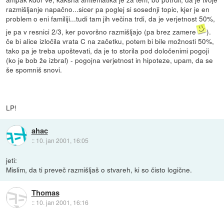
razmišljanje napačno...sicer pa poglej si sosednji topic, kjer je en
problem o eni familiji...tudi tam jih večina trdi, da je verjetnost 50%,
je pa v resnici 2/3, ker povoršno razmišljajo (pa brez zamere
).
če bi alice izločila vrata C na začetku, potem bi bile možnosti 50%,
tako pa je treba upoštevati, da je to storila pod določenimi pogoji
(ko je bob že izbral) - pogojna verjetnost in hipoteze, upam, da se
še spomniš snovi.
LP!
ahac
::
10. jan 2001, 16:05
jeti:
Mislim, da ti preveč razmišljaš o stvareh, ki so čisto logične.
Thomas
::
10. jan 2001, 16:16