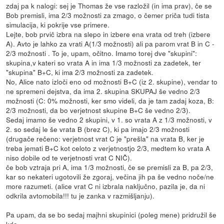
zdaj pa k nalogi: sej je Thomas že vse razložil (in ima prav), če se
Bob premisli, ima 2/3 možnosti za zmago, o čemer priča tudi tista
simulacija, ki pokrije vse primere.
Lejte, bob prvič izbra na slepo in izbere ena vrata od treh (izbere
A). Avto je lahko za vrati A(1/3 možnosti) ali pa parom vrat B in C -
2/3 možnosti . To je, upam, očitno. Imamo torej dve "skupini":
skupina,v kateri so vrata A in ima 1/3 možnosti za zadetek, ter
"skupina" B+C, ki ima 2/3 možnosti za zadetek.
No, Alice nato izloči eno od možnosti B+C (iz 2. skupine), vendar to
ne spremeni dejstva, da ima 2. skupina SKUPAJ še vedno 2/3
možnosti (C: 0% možnosti, ker smo videli, da je tam zadaj koza, B:
2/3 možnosti, da bo verjetnost skupine B+C še vedno 2/3).
Sedaj imamo še vedno 2 skupini, v 1. so vrata A z 1/3 možnosti, v
2. so sedaj le še vrata B (brez C), ki pa imajo 2/3 možnosti
(drugače rečeno: verjetnost vrat C je "prešla" na vrata B, ker je
treba jemati B+C kot celoto z verjetnostjo 2/3, medtem ko vrata A
niso dobile od te verjetnosti vrat C NIČ).
če bob vztraja pri A, ima 1/3 možnosti, če se premisli za B, pa 2/3,
kar so nekateri ugotovili že zgoraj, večina jih pa še vedno noče/ne
more razumeti. (alice vrat C ni izbrala naključno, pazila je, da ni
odkrila avtomobila!!! tu je zanka v razmišljanju).
Pa upam, da se bo sedaj majhni skupinici (poleg mene) pridružil še
kdo.