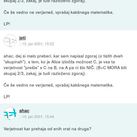
skupaj 2/3, zakaj, je tudi razloženo zgoraj).
Če še vedno ne verjameš, vprašaj kakšnega matematika.
LP!
jeti
::
10. jan 2001, 15:32
ahac, dej si malo preberi, kar sem napisal zgoraj (o tistih dveh
"skupinah"). s tem, ko je Alice izločila možnost C, je vsa ta
verjetnost "prešla" s C na B, na A pa ni šlo NIČ. (B+C MORA biti
skupaj 2/3, zakaj, je tudi razloženo zgoraj).
Če še vedno ne verjameš, vprašaj kakšnega matematika.
LP!
ahac
::
10. jan 2001, 15:44
Verjetnost kar prehaja od enih vrat na druga?