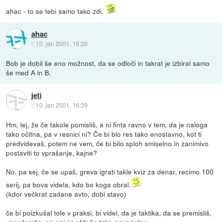
ahac - to se tebi samo tako zdi.
ahac
::
10. jan 2001, 16:20
Bob je dobil še eno možnost, da se odloči in takrat je izbiral samo
še med A in B.
jeti
::
10. jan 2001, 16:39
Hm, lej, že če takole pomisliš, a ni finta ravno v tem, da je naloga
tako očitna, pa v resnici ni? Če bi blo res tako enostavno, kot ti
predvidevaš, potem ne vem, če bi bilo sploh smiselno in zanimivo
postaviti to vprašanje, kajne?
No, pa sej, če se upaš, greva igrati takle kviz za denar, recimo 100
serij, pa bova videla, kdo bo koga obral.
(kdor večkrat zadane avto, dobi stavo)
če bi poizkušal tole v praksi, bi videl, da je taktika, da se premisliš,