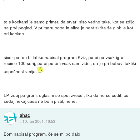
to s kockami je samo primer, da stvari niso vedno take, kot se zdijo
na prvi pogled. V primeru boba in alice je past skrita še globlje kot
pri kockah.
sicer pa, en bi lahko napisal program Kviz, pa bi ga vsak igral
recimo 100 serij, pa bi potem vsak sam videl, da je pri bobovi taktiki
uspešnost večja.
LP, zdej pa grem, oglasim se spet zvečer, tko da ne se čudit, če
sedaj nekaj časa ne bom pisal, hehe.
ahac
::
10. jan 2001, 16:53
Bom napisal program, če se mi bo dalo.