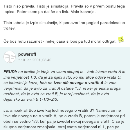
Tisto niso pravila. Tisto je simulacija. Pravila so v prvem postu tega
topica. Potem sem pa dal še en link. Malo kasneje.
Tista tabela je izpis simulacije, ki ponazori na pogled paradoksalno
trditev.
Če boš hotu razumet - nekej časa si boš pa tud moral odtrgat.
poweroff
::
10. jan 2001, 08:40
FRUDI:
na kratko je ideja za vsem skupaj ta - bob izbere vrata A in
ima verjetnost 1:3, da je za njimi avto. ko mu alice odpre vrata C,
za katerimi je koza, bob ne
izve nič novega o vratih A
in zato
verjetnost, da je avto za vrati A ostane 1:3. in ker je edina druga
možnost, da je avto za vrati B, je torej možnost, da je avto
dejansko za vrati B 1-1/3=2/3.
Ja, ampak ali Bob izve kaj tudi novega o vratih B? Namrec ce ne
izve nic novega ne o vratih A, ne o vratih B, potem je verjetnost pri
obeh se vedno 1/3, ker pa je izvedel nekaj novega o vratih C se je
skupna verjetnost zmanjsala, torej vsota verjetnosti ni 1, pac pa