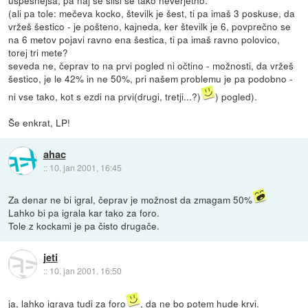
uspešnejša, pa naj se sliši še tako neverjetno.
(ali pa tole: mečeva kocko, številk je šest, ti pa imaš 3 poskuse, da
vržeš šestico - je pošteno, kajneda, ker številk je 6, povprečno se
na 6 metov pojavi ravno ena šestica, ti pa imaš ravno polovico,
torej tri mete?
seveda ne, čeprav to na prvi pogled ni očtino - možnosti, da vržeš
šestico, je le 42% in ne 50%, pri našem problemu je pa podobno -
ni vse tako, kot s ezdi na prvi(drugi, tretji...?)
) pogled).
Še enkrat, LP!
ahac
::
10. jan 2001, 16:45
Za denar ne bi igral, čeprav je možnost da zmagam 50%
Lahko bi pa igrala kar tako za foro.
Tole z kockami je pa čisto drugače.
jeti
::
10. jan 2001, 16:50
ja, lahko igrava tudi za foro
, da ne bo potem hude krvi.