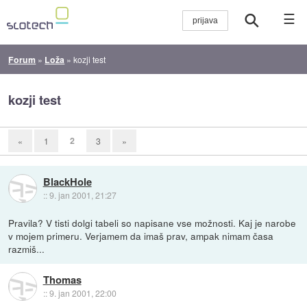
☰
Forum
»
Loža
»
kozji test
kozji test
2
«
1
3
»
BlackHole
::
9. jan 2001, 21:27
Pravila? V tisti dolgi tabeli so napisane vse možnosti. Kaj je narobe
v mojem primeru. Verjamem da imaš prav, ampak nimam časa
razmiš...
Thomas
::
9. jan 2001, 22:00