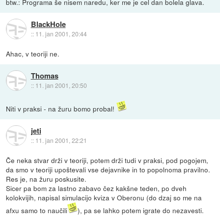
btw.: Programa še nisem naredu, ker me je cel dan bolela glava.
BlackHole
::
11. jan 2001, 20:44
Ahac, v teoriji ne.
Thomas
::
11. jan 2001, 20:50
Niti v praksi - na žuru bomo probal!
jeti
::
11. jan 2001, 22:21
Če neka stvar drži v teoriji, potem drži tudi v praksi, pod pogojem,
da smo v teoriji upoštevali vse dejavnike in to popolnoma pravilno.
Res je, na žuru poskusite.
Sicer pa bom za lastno zabavo čez kakšne teden, po dveh
kolokvijih, napisal simulacijo kviza v Oberonu (do dzaj so me na
afxu samo to naučili
), pa se lahko potem igrate do nezavesti.