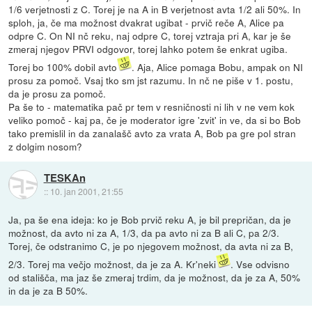
1/6 verjetnosti z C. Torej je na A in B verjetnost avta 1/2 ali 50%. In
sploh, ja, če ma možnost dvakrat ugibat - prvič reče A, Alice pa
odpre C. On NI nč reku, naj odpre C, torej vztraja pri A, kar je še
zmeraj njegov PRVI odgovor, torej lahko potem še enkrat ugiba.
Torej bo 100% dobil avto
. Aja, Alice pomaga Bobu, ampak on NI
prosu za pomoč. Vsaj tko sm jst razumu. In nč ne piše v 1. postu,
da je prosu za pomoč.
Pa še to - matematika pač pr tem v resničnosti ni lih v ne vem kok
veliko pomoč - kaj pa, če je moderator igre 'zvit' in ve, da si bo Bob
tako premislil in da zanalašč avto za vrata A, Bob pa gre pol stran
z dolgim nosom?
TESKAn
::
10. jan 2001, 21:55
Ja, pa še ena ideja: ko je Bob prvič reku A, je bil prepričan, da je
možnost, da avto ni za A, 1/3, da pa avto ni za B ali C, pa 2/3.
Torej, če odstranimo C, je po njegovem možnost, da avta ni za B,
2/3. Torej ma večjo možnost, da je za A. Kr'neki
. Vse odvisno
od stališča, ma jaz še zmeraj trdim, da je možnost, da je za A, 50%
in da je za B 50%.