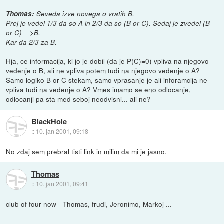
Thomas:
Seveda izve novega o vratih B.
Prej je vedel 1/3 da so A in 2/3 da so (B or C). Sedaj je zvedel (B
or C)==>B.
Kar da 2/3 za B.
Hja, ce informacija, ki jo je dobil (da je P(C)=0) vpliva na njegovo
vedenje o B, ali ne vpliva potem tudi na njegovo vedenje o A?
Samo logiko B or C stekam, samo vprasanje je ali inforamcija ne
vpliva tudi na vedenje o A? Vmes imamo se eno odlocanje,
odlocanji pa sta med seboj neodvisni... ali ne?
BlackHole
::
10. jan 2001, 09:18
No zdaj sem prebral tisti link in milim da mi je jasno.
Thomas
::
10. jan 2001, 09:41
club of four now - Thomas, frudi, Jeronimo, Markoj ...