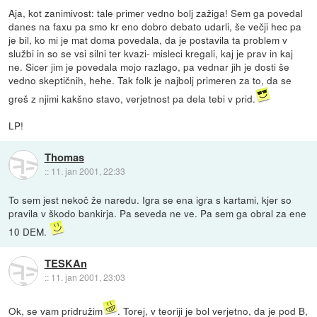
Aja, kot zanimivost: tale primer vedno bolj zažiga! Sem ga povedal
danes na faxu pa smo kr eno dobro debato udarli, še večji hec pa
je bil, ko mi je mat doma povedala, da je postavila ta problem v
službi in so se vsi silni ter kvazi- misleci kregali, kaj je prav in kaj
ne. Sicer jim je povedala mojo razlago, pa vednar jih je dosti še
vedno skeptičnih, hehe. Tak folk je najbolj primeren za to, da se
greš z njimi kakšno stavo, verjetnost pa dela tebi v prid.
LP!
Thomas
::
11. jan 2001, 22:33
To sem jest nekoč že naredu. Igra se ena igra s kartami, kjer so
pravila v škodo bankirja. Pa seveda ne ve. Pa sem ga obral za ene
10 DEM.
TESKAn
::
11. jan 2001, 23:03
Ok, se vam pridružim
. Torej, v teoriji je bol verjetno, da je pod B,