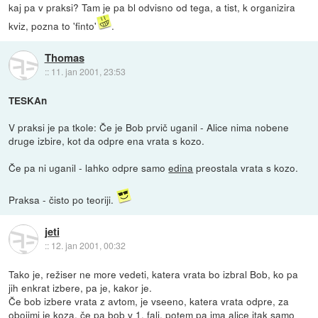
kaj pa v praksi? Tam je pa bl odvisno od tega, a tist, k organizira
kviz, pozna to 'finto'
.
Thomas
::
11. jan 2001, 23:53
TESKAn
V praksi je pa tkole: Če je Bob prvič uganil - Alice nima nobene
druge izbire, kot da odpre ena vrata s kozo.
Če pa ni uganil - lahko odpre samo
edina
preostala vrata s kozo.
Praksa - čisto po teoriji.
jeti
::
12. jan 2001, 00:32
Tako je, režiser ne more vedeti, katera vrata bo izbral Bob, ko pa
jih enkrat izbere, pa je, kakor je.
Če bob izbere vrata z avtom, je vseeno, katera vrata odpre, za
obojimi je koza, če pa bob v 1. fali, potem pa ima alice itak samo