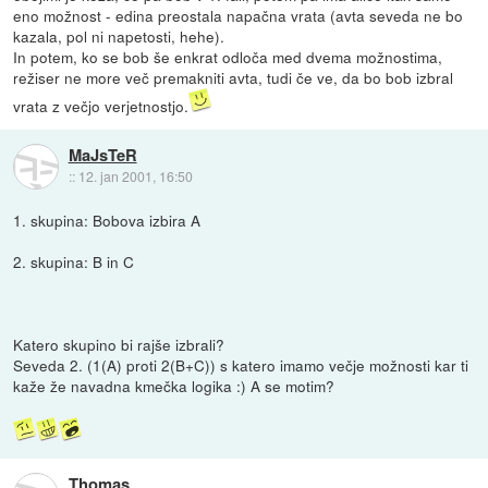
eno možnost - edina preostala napačna vrata (avta seveda ne bo
kazala, pol ni napetosti, hehe).
In potem, ko se bob še enkrat odloča med dvema možnostima,
režiser ne more več premakniti avta, tudi če ve, da bo bob izbral
vrata z večjo verjetnostjo.
MaJsTeR
::
12. jan 2001, 16:50
1. skupina: Bobova izbira A
2. skupina: B in C
Katero skupino bi rajše izbrali?
Seveda 2. (1(A) proti 2(B+C)) s katero imamo večje možnosti kar ti
kaže že navadna kmečka logika :) A se motim?
Thomas