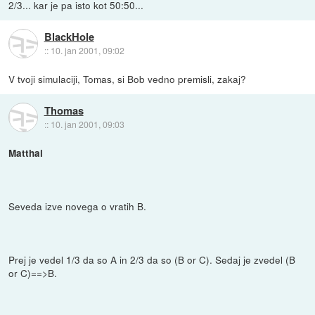
2/3... kar je pa isto kot 50:50...
BlackHole
::
10. jan 2001, 09:02
V tvoji simulaciji, Tomas, si Bob vedno premisli, zakaj?
Thomas
::
10. jan 2001, 09:03
Matthai
Seveda izve novega o vratih B.
Prej je vedel 1/3 da so A in 2/3 da so (B or C). Sedaj je zvedel (B
or C)==>B.