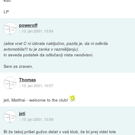
LP
poweroff
::
10. jan 2001, 10:54
(alice vrat C ni izbrala naključno, pazila je, da ni odkrila
avtomobila!!! tu je zanka v razmišljanju).
in seveda podatek da odločanji nista neodvisni.
Sem ze zraven.
Thomas
::
10. jan 2001, 10:57
jeti, Matthai - welcome to the club!
jeti
::
10. jan 2001, 10:59
Bi že takoj prišel gužvo delat v vaš klub, če bi prej videl tole