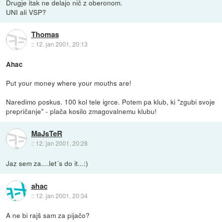
Drugje itak ne delajo nič z oberonom.
UNI ali VSP?
Thomas
::
12. jan 2001, 20:13
Ahac
Put your money where your mouths are!
Naredimo poskus. 100 kol tele igrce. Potem pa klub, ki "zgubi svoje
prepričanje" - plača kosilo zmagovalnemu klubu!
MaJsTeR
::
12. jan 2001, 20:28
Jaz sem za....let´s do it...:)
ahac
::
12. jan 2001, 20:34
A ne bi rajš sam za pijačo?