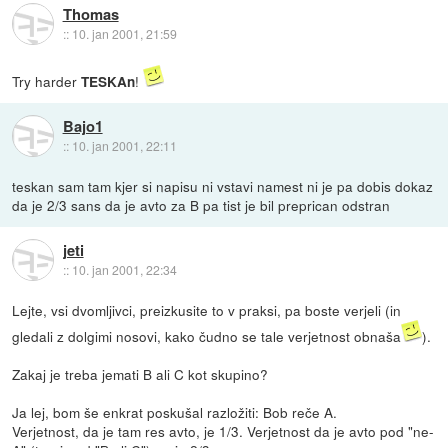
Thomas
::
10. jan 2001, 21:59
Try harder
!
TESKAn
Bajo1
::
10. jan 2001, 22:11
teskan sam tam kjer si napisu ni vstavi namest ni je pa dobis dokaz
da je 2/3 sans da je avto za B pa tist je bil preprican odstran
jeti
::
10. jan 2001, 22:34
Lejte, vsi dvomljivci, preizkusite to v praksi, pa boste verjeli (in
gledali z dolgimi nosovi, kako čudno se tale verjetnost obnaša
).
Zakaj je treba jemati B ali C kot skupino?
Ja lej, bom še enkrat poskušal razložiti: Bob reče A.
Verjetnost, da je tam res avto, je 1/3. Verjetnost da je avto pod "ne-