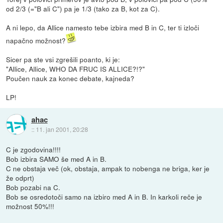
od 2/3 (="B ali C") pa je 1/3 (tako za B, kot za C).
A ni lepo, da Allice namesto tebe izbira med B in C, ter ti izloči
napačno možnost?
Sicer pa ste vsi zgrešili poanto, ki je:
"Allice, Allice, WHO DA FRUC IS ALLICE?!?"
Poučen nauk za konec debate, kajneda?
LP!
ahac
::
11. jan 2001, 20:28
C je zgodovina!!!!
Bob izbira SAMO še med A in B.
C ne obstaja več (ok, obstaja, ampak to nobenga ne briga, ker je
že odprt)
Bob pozabi na C.
Bob se osredotoči samo na izbiro med A in B. In karkoli reče je
možnost 50%!!!