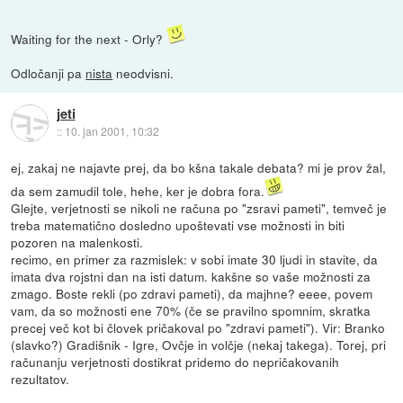
Waiting for the next - Orly?
Odločanji pa
nista
neodvisni.
jeti
::
10. jan 2001, 10:32
ej, zakaj ne najavte prej, da bo kšna takale debata? mi je prov žal,
da sem zamudil tole, hehe, ker je dobra fora.
Glejte, verjetnosti se nikoli ne računa po "zsravi pameti", temveč je
treba matematično dosledno upoštevati vse možnosti in biti
pozoren na malenkosti.
recimo, en primer za razmislek: v sobi imate 30 ljudi in stavite, da
imata dva rojstni dan na isti datum. kakšne so vaše možnosti za
zmago. Boste rekli (po zdravi pameti), da majhne? eeee, povem
vam, da so možnosti ene 70% (če se pravilno spomnim, skratka
precej več kot bi človek pričakoval po "zdravi pameti"). Vir: Branko
(slavko?) Gradišnik - Igre, Ovčje in volčje (nekaj takega). Torej, pri
računanju verjetnosti dostikrat pridemo do nepričakovanih
rezultatov.