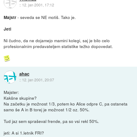
::
12. jan 2001, 17:12
- seveda se NE motiš. Tako je.
Majstr
Jeti
Ni čudno, da ne dojamejo mamini kolegi, saj je bilo celo
profesionalnim predavateljem statistike težko dopovedat.
ahac
::
12. jan 2001, 20:07
Majster:
Kakšne skupine?
Na začetku je možnost 1/3, potem ko Alice odpre C, pa ostaneta
samo še A in B torej je možnost 1/2 oz. 50%.
Tud jaz sem spraševal frende, pa so vsi rekl 50%.
jeti: A si 1.letnik FRI?