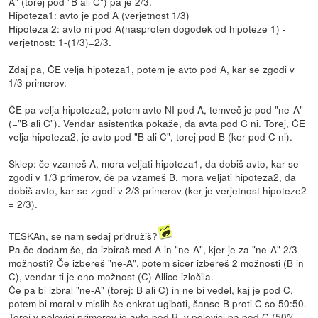
A" (torej pod "B ali C") pa je 2/3.
Hipoteza1: avto je pod A (verjetnost 1/3)
Hipoteza 2: avto ni pod A(nasproten dogodek od hipoteze 1) -
verjetnost: 1-(1/3)=2/3.
Zdaj pa, ČE velja hipoteza1, potem je avto pod A, kar se zgodi v
1/3 primerov.
ČE pa velja hipoteza2, potem avto NI pod A, temveč je pod "ne-A"
(="B ali C"). Vendar asistentka pokaže, da avta pod C ni. Torej, ČE
velja hipoteza2, je avto pod "B ali C", torej pod B (ker pod C ni).
Sklep: če vzameš A, mora veljati hipoteza1, da dobiš avto, kar se
zgodi v 1/3 primerov, če pa vzameš B, mora veljati hipoteza2, da
dobiš avto, kar se zgodi v 2/3 primerov (ker je verjetnost hipoteze2
= 2/3).
TESKAn, se nam sedaj pridružiš?
Pa če dodam še, da izbiraš med A in "ne-A", kjer je za "ne-A" 2/3
možnosti? Če izbereš "ne-A", potem sicer izbereš 2 možnosti (B in
C), vendar ti je eno možnost (C) Allice izločila.
Če pa bi izbral "ne-A" (torej: B ali C) in ne bi vedel, kaj je pod C,
potem bi moral v mislih še enkrat ugibati, šanse B proti C so 50:50.
Torej v polovici primerov je avto pod B, v polovici pa pod C (50%