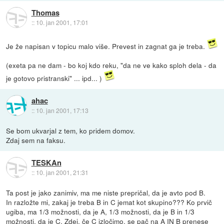
Thomas
::
10. jan 2001, 17:01
Je že napisan v topicu malo više. Prevest in zagnat ga je treba.
(exeta pa ne dam - bo koj kdo reku, "da ne ve kako sploh dela - da
je gotovo pristranski" ... ipd... )
ahac
::
10. jan 2001, 17:13
Se bom ukvarjal z tem, ko pridem domov.
Zdaj sem na faksu.
TESKAn
::
10. jan 2001, 21:31
Ta post je jako zanimiv, ma me niste prepričal, da je avto pod B.
In razložte mi, zakaj je treba B in C jemat kot skupino??? Ko prvič
ugiba, ma 1/3 možnosti, da je A, 1/3 možnosti, da je B in 1/3
možnosti, da je C. Zdej, če C izločimo, se pač na A IN B prenese