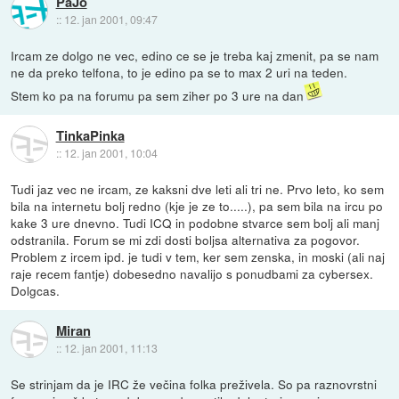
PaJo
::
12. jan 2001, 09:47
Ircam ze dolgo ne vec, edino ce se je treba kaj zmenit, pa se nam
ne da preko telfona, to je edino pa se to max 2 uri na teden.
Stem ko pa na forumu pa sem ziher po 3 ure na dan
TinkaPinka
::
12. jan 2001, 10:04
Tudi jaz vec ne ircam, ze kaksni dve leti ali tri ne. Prvo leto, ko sem
bila na internetu bolj redno (kje je ze to.....), pa sem bila na ircu po
kake 3 ure dnevno. Tudi ICQ in podobne stvarce sem bolj ali manj
odstranila. Forum se mi zdi dosti boljsa alternativa za pogovor.
Problem z ircem ipd. je tudi v tem, ker sem zenska, in moski (ali naj
raje recem fantje) dobesedno navalijo s ponudbami za cybersex.
Dolgcas.
Miran
::
12. jan 2001, 11:13
Se strinjam da je IRC že večina folka preživela. So pa raznovrstni