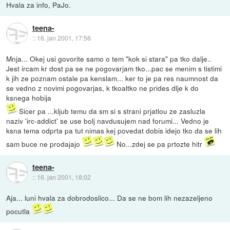
Hvala za info, PaJo.
teena-
::
16. jan 2001, 17:56
Mnja... Okej usi govorite samo o tem "kok si stara" pa tko dalje..
Jest ircam kr dost pa se ne pogovarjam tko...pac se menim s tistimi
k jih ze poznam ostale pa kenslam... ker to je pa res naumnost da
se vedno z novimi pogovarjas, k tkoaltko ne prides dlje k do
ksnega hobija
Sicer pa ...kljub temu da sm si s strani prjatlou ze zasluzla
naziv 'irc-addict' se use bolj navdusujem nad forumi... Vedno je
ksna tema odprta pa tut nimas kej povedat dobis idejo tko da se lih
sam buce ne prodajajo
No...zdej se pa prtozte hitr
teena-
::
16. jan 2001, 18:02
Aja... luni hvala za dobrodoslico... Da se ne bom lih nezazeljeno
pocutla