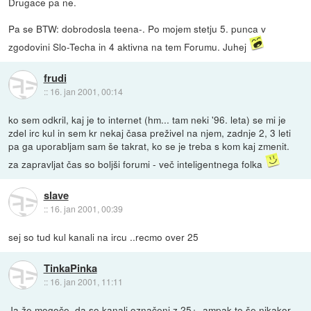
Drugace pa ne.
Pa se BTW: dobrodosla teena-. Po mojem stetju 5. punca v
zgodovini Slo-Techa in 4 aktivna na tem Forumu. Juhej
frudi
::
16. jan 2001, 00:14
ko sem odkril, kaj je to internet (hm... tam neki '96. leta) se mi je
zdel irc kul in sem kr nekaj časa preživel na njem, zadnje 2, 3 leti
pa ga uporabljam sam še takrat, ko se je treba s kom kaj zmenit.
za zapravljat čas so boljši forumi - več inteligentnega folka
slave
::
16. jan 2001, 00:39
sej so tud kul kanali na ircu ..recmo over 25
TinkaPinka
::
16. jan 2001, 11:11
Ja že mogoče, da so kanali označeni z 25+, ampak to še nikakor