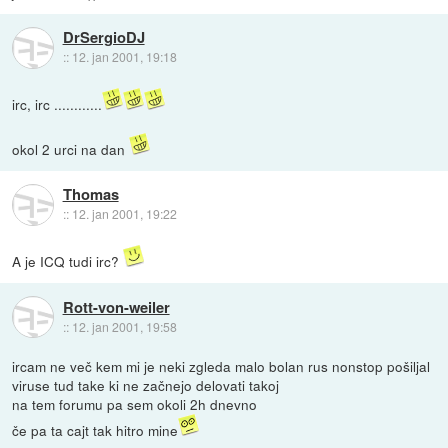
DrSergioDJ
::
12. jan 2001, 19:18
irc, irc ............
okol 2 urci na dan
Thomas
::
12. jan 2001, 19:22
A je ICQ tudi irc?
Rott-von-weiler
::
12. jan 2001, 19:58
ircam ne več kem mi je neki zgleda malo bolan rus nonstop pošiljal
viruse tud take ki ne začnejo delovati takoj
na tem forumu pa sem okoli 2h dnevno
če pa ta cajt tak hitro mine