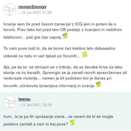
noogy2noogy
::
13. jan 2001, 21:20
Ircanje sem že pred časom zamenjal z ICQ-jem in potem še s
forumi. Prav tako kot pred tem CB postajo z ircanjem in mobilnim
telefonom... pač gre čas naprej.
To nam pove tudi to, da se bomo čez kakšno leto dobesedno
videvali na netu in več tipkali po forumih...
Aja, pa še to: ne strinjam se z trdivijo, da so ženske krive za tako
stanje na irc kanalih. Sprevrglo se je zaradi raznih sprevržencev ali
nedorasle mularije... namen je bil podoben kot je danes pri
forumih: učinkovita izmenjava informacij in znanja.
teena-
::
13. jan 2001, 22:34
hum...to je pa lih uprasanje zame...ce recem da bi se mogla
posteno zamislt a vam to kej pove?