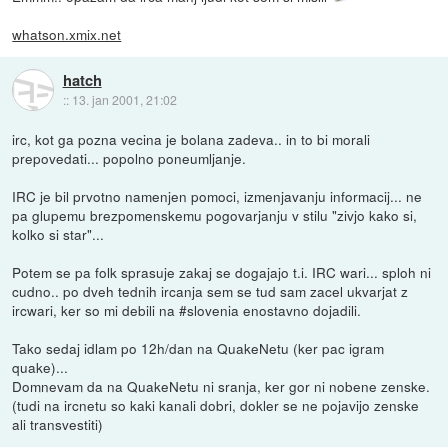
whatson.xmix.net
hatch
::
13. jan 2001, 21:02
irc, kot ga pozna vecina je bolana zadeva.. in to bi morali
prepovedati... popolno poneumljanje.
IRC je bil prvotno namenjen pomoci, izmenjavanju informacij... ne
pa glupemu brezpomenskemu pogovarjanju v stilu "zivjo kako si,
kolko si star"...
Potem se pa folk sprasuje zakaj se dogajajo t.i. IRC wari... sploh ni
cudno.. po dveh tednih ircanja sem se tud sam zacel ukvarjat z
ircwari, ker so mi debili na #slovenia enostavno dojadili.
Tako sedaj idlam po 12h/dan na QuakeNetu (ker pac igram
quake)...
Domnevam da na QuakeNetu ni sranja, ker gor ni nobene zenske.
(tudi na ircnetu so kaki kanali dobri, dokler se ne pojavijo zenske
ali transvestiti)