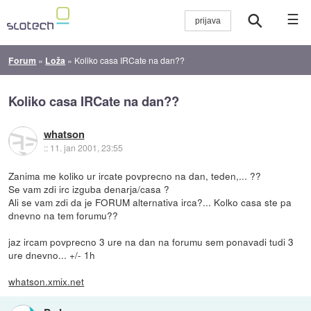
☰
Forum
»
Loža
»
Koliko casa IRCate na dan??
Koliko casa IRCate na dan??
whatson
::
11. jan 2001, 23:55
Zanima me koliko ur ircate povprecno na dan, teden,... ??
Se vam zdi irc izguba denarja/casa ?
Ali se vam zdi da je FORUM alternativa irca?... Kolko casa ste pa
dnevno na tem forumu??
jaz ircam povprecno 3 ure na dan na forumu sem ponavadi tudi 3
ure dnevno... +/- 1h
whatson.xmix.net