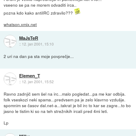
vseeno se pa ne morem odvaditi irca..
pozna kdo kako antiIRC zdravilo???
whatson.xmix.net
MaJsTeR
::
12. jan 2001, 15:10
2 uri na dan pa sta moje povprečje...
Elemen_T
::
12. jan 2001, 15:52
Ravno zadnjič sem šel na irc...malo pogledat...pa me kar odbija.
folk vseskozi neki spama...predvsem pa je zelo klavrno vzdušje.
spomnim se časov dal.net-a...takrat je bil irc to kar se zagre...to bo
jasno le tistim ki so na teh strežnikih ircali pred 4mi leti.
Lp