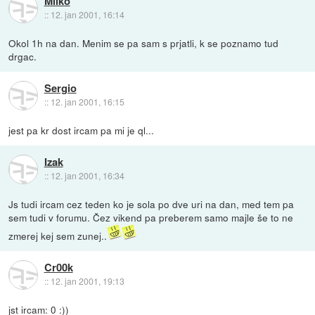
Milko
::
12. jan 2001, 16:14
Okol 1h na dan. Menim se pa sam s prjatli, k se poznamo tud
drgac.
Sergio
::
12. jan 2001, 16:15
jest pa kr dost ircam pa mi je ql...
Izak
::
12. jan 2001, 16:34
Js tudi ircam cez teden ko je sola po dve uri na dan, med tem pa
sem tudi v forumu. Čez vikend pa preberem samo majle še to ne
zmerej kej sem zunej..
Cr00k
::
12. jan 2001, 19:13
jst ircam: 0 :))