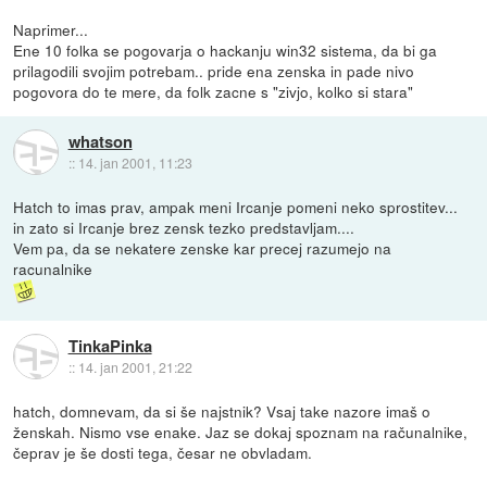
Naprimer...
Ene 10 folka se pogovarja o hackanju win32 sistema, da bi ga
prilagodili svojim potrebam.. pride ena zenska in pade nivo
pogovora do te mere, da folk zacne s "zivjo, kolko si stara"
whatson
::
14. jan 2001, 11:23
Hatch to imas prav, ampak meni Ircanje pomeni neko sprostitev...
in zato si Ircanje brez zensk tezko predstavljam....
Vem pa, da se nekatere zenske kar precej razumejo na
racunalnike
TinkaPinka
::
14. jan 2001, 21:22
hatch, domnevam, da si še najstnik? Vsaj take nazore imaš o
ženskah. Nismo vse enake. Jaz se dokaj spoznam na računalnike,
čeprav je še dosti tega, česar ne obvladam.