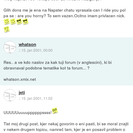
Glih dons me je ena na Napster chatu vprasala-can I ride you pol
pa se : are you horny? To sem vazen.Ocitno imam privlacen nick.
whatson
::
15. jan 2001, 00:00
Res.. a ve kdo naslov za kak tuji forum (v anglescini), ki bi
obravnaval podobne tematike kot ta forum... ?
whatson.xmix.net
jeti
::
15. jan 2001, 11:02
UUUUUuuuuppppppssss!
Tist moj drugi post, kjer nekaj govorim o eni pasti, bi se moral znajti
v nekem drugem topicu, namreč tam, kjer je en posavil problem o