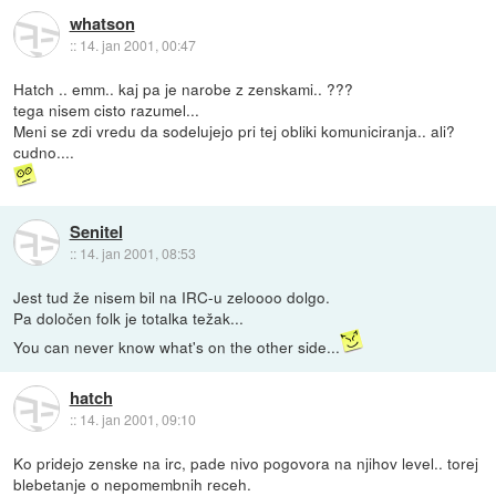
whatson
::
14. jan 2001, 00:47
Hatch .. emm.. kaj pa je narobe z zenskami.. ???
tega nisem cisto razumel...
Meni se zdi vredu da sodelujejo pri tej obliki komuniciranja.. ali?
cudno....
Senitel
::
14. jan 2001, 08:53
Jest tud že nisem bil na IRC-u zeloooo dolgo.
Pa določen folk je totalka težak...
You can never know what's on the other side...
hatch
::
14. jan 2001, 09:10
Ko pridejo zenske na irc, pade nivo pogovora na njihov level.. torej
blebetanje o nepomembnih receh.