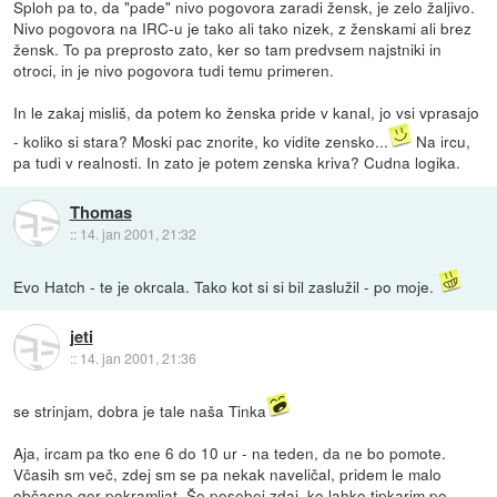
Sploh pa to, da "pade" nivo pogovora zaradi žensk, je zelo žaljivo.
Nivo pogovora na IRC-u je tako ali tako nizek, z ženskami ali brez
žensk. To pa preprosto zato, ker so tam predvsem najstniki in
otroci, in je nivo pogovora tudi temu primeren.
In le zakaj misliš, da potem ko ženska pride v kanal, jo vsi vprasajo
- koliko si stara? Moski pac znorite, ko vidite zensko...
Na ircu,
pa tudi v realnosti. In zato je potem zenska kriva? Cudna logika.
Thomas
::
14. jan 2001, 21:32
Evo Hatch - te je okrcala. Tako kot si si bil zaslužil - po moje.
jeti
::
14. jan 2001, 21:36
se strinjam, dobra je tale naša Tinka
Aja, ircam pa tko ene 6 do 10 ur - na teden, da ne bo pomote.
Včasih sm več, zdej sm se pa nekak naveličal, pridem le malo
občasno gor pokramljat. Še posebej zdaj, ko lahko tipkarim po