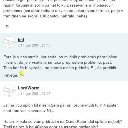
raznih forumih in solim pamet folku z reševanjem Thomasovih
problemov (sm odprl debato o kvizu na Jokerjevem forumu, pa je v
treh dneh se skoraj 100 postov nabralo, hehe).
LP!
jeti
::
14. jan 2001, 21:40
Fora je v nas samih, ker sedaj po mučnih problemih paraniočno
mislimo, da je v vsakem, še tako preprostem problemu, past.
Tako kot če bi vprašal, na katero mesto prideš v F1, če prehitiš
tretjega.
LordWorm
::
14. jan 2001, 23:27
Jst na ircu sploh bil nisem.Sem pa na:Forumih-tudi tujih,Napster
chat-tam vas slovencev NI,....
Hatch- kmalu se vam pridruzim na Q.net.Kateri del spilate najbolj?
Tretji najbrz.A bo 46kbps dobr za mrezno naziganje?