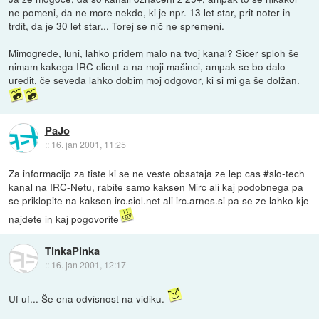
ne pomeni, da ne more nekdo, ki je npr. 13 let star, prit noter in
trdit, da je 30 let star... Torej se nič ne spremeni.
Mimogrede, luni, lahko pridem malo na tvoj kanal? Sicer sploh še
nimam kakega IRC client-a na moji mašinci, ampak se bo dalo
uredit, če seveda lahko dobim moj odgovor, ki si mi ga še dolžan.
PaJo
::
16. jan 2001, 11:25
Za informacijo za tiste ki se ne veste obsataja ze lep cas #slo-tech
kanal na IRC-Netu, rabite samo kaksen Mirc ali kaj podobnega pa
se priklopite na kaksen irc.siol.net ali irc.arnes.si pa se ze lahko kje
najdete in kaj pogovorite
TinkaPinka
::
16. jan 2001, 12:17
Uf uf... Še ena odvisnost na vidiku.