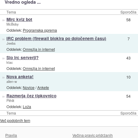
Vredno ogleda ...
Tema
Sporočila
»
Mirc kviz bot
58
McBoby
Oddelek:
Programska oprema
»
IRC problem (firewall blokira po določenem času)
7
Jeebs
Oddelek:
Omrežja in internet
»
Slo irc serverji?
43
ktac
Oddelek:
Omrežja in internet
»
Nova anketa!
10
alien-w
Oddelek:
Novice
/
Ankete
»
Razmerja čez tipkovnico
54
Pithlit
Oddelek:
Loža
Tema
Sporočila
Več podobnih tem
Pravila
Večina pravic pridržanih