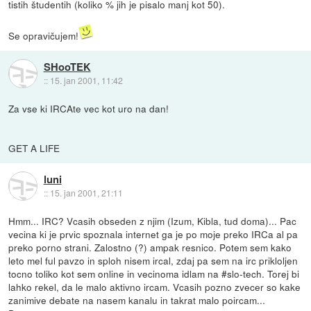
tistih študentih (koliko % jih je pisalo manj kot 50).
Se opravičujem!
SHooTEK
::
15. jan 2001, 11:42
Za vse ki IRCAte vec kot uro na dan!
GET A LIFE
luni
::
15. jan 2001, 21:11
Hmm... IRC? Vcasih obseden z njim (Izum, Kibla, tud doma)... Pac
vecina ki je prvic spoznala internet ga je po moje preko IRCa al pa
preko porno strani. Zalostno (?) ampak resnico. Potem sem kako
leto mel ful pavzo in sploh nisem ircal, zdaj pa sem na irc prikloljen
tocno toliko kot sem online in vecinoma idlam na #slo-tech. Torej bi
lahko rekel, da le malo aktivno ircam. Vcasih pozno zvecer so kake
zanimive debate na nasem kanalu in takrat malo poircam...