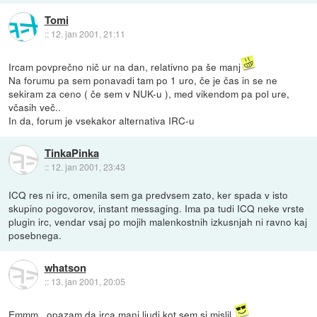
Tomi
::
12. jan 2001, 21:11
Ircam povprečno nič ur na dan, relativno pa še manj
Na forumu pa sem ponavadi tam po 1 uro, če je čas in se ne
sekiram za ceno ( če sem v NUK-u ), med vikendom pa pol ure,
včasih več..
In da, forum je vsekakor alternativa IRC-u
TinkaPinka
::
12. jan 2001, 23:43
ICQ res ni irc, omenila sem ga predvsem zato, ker spada v isto
skupino pogovorov, instant messaging. Ima pa tudi ICQ neke vrste
plugin irc, vendar vsaj po mojih malenkostnih izkusnjah ni ravno kaj
posebnega.
whatson
::
13. jan 2001, 20:05
Emmm.. opazam da irca manj ljudi kot sem si mislil