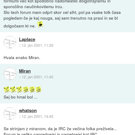
formumi več kot spodobno nadomestilo dolgotrajnemu in
sporočilno neučinkovitemu ircu.
Slo tech forum mam odprt skor cel siht, pol pa vsake tolk časa
pogledam če je kaj nouga, saj sem trenutno na praxi in se bl
dolgočasm kt ne.
Laplace
::
12. jan 2001, 11:29
Hvala enako Miran.
Miran
::
12. jan 2001, 11:40
Sej bo hmal bol ...
whatson
::
12. jan 2001, 14:45
Se strinjam z miranom, da je IRC že večina folka preživela...
Forum je veliko naprednejsi in pametnejsi kot IRC...