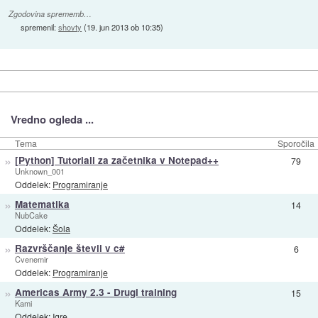
Zgodovina sprememb…
spremenil:
shovty
(
19. jun 2013 ob 10:35
)
Vredno ogleda ...
Tema
Sporočila
»
[Python] Tutoriali za začetnika v Notepad++
79
Unknown_001
Oddelek:
Programiranje
»
Matematika
14
NubCake
Oddelek:
Šola
»
Razvrščanje števil v c#
6
Cvenemir
Oddelek:
Programiranje
»
Americas Army 2.3 - Drugi training
15
Kami
Oddelek:
Igre