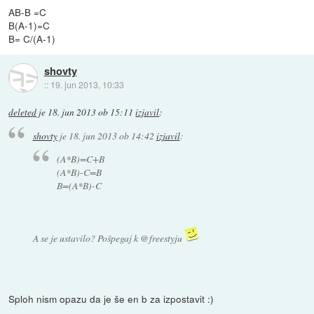
AB-B =C
B(A-1)=C
B= C/(A-1)
shovty
::
19. jun 2013, 10:33
deleted
je
18. jun 2013 ob 15:11
izjavil
:
shovty
je
18. jun 2013 ob 14:42
izjavil
:
(A*B)=C+B
(A*B)-C=B
B=(A*B)-C
A se je ustavilo? Pošpegaj k @freestyju
Sploh nism opazu da je še en b za izpostavit :)