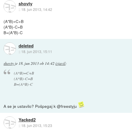
shovty
::
18. jun 2013, 14:42
(A*B)=C+B
(A*B)-C=B
B=(A*B)-C
deleted
::
18. jun 2013, 15:11
shovty
je
18. jun 2013 ob 14:42
izjavil
:
(A*B)=C+B
(A*B)-C=B
B=(A*B)-C
A se je ustavilo? Pošpegaj k @freestyju
Yacked2
::
18. jun 2013, 15:23