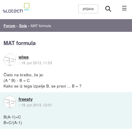
☰
Forum
»
Šola
»
MAT formula
MAT formula
wiwa
::
18. jun 2013, 11:53
Čisto na kratko, če je:
(A * B) - B = C
Kako se iz tega izpelje B, se pravi ... B = ?
freesty
::
18. jun 2013, 12:01
B(A-1)=C
B=C/(A-1)