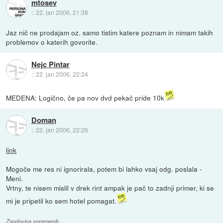
mtosev
::
22. jan 2006, 21:38
Jaz nič ne prodajam oz. samo tistim katere poznam in nimam takih
problemov o katerih govorite.
Nejc Pintar
::
22. jan 2006, 22:24
MEDENA: Logično, če pa nov dvd pekač pride 10k
Doman
::
22. jan 2006, 22:26
link
Mogoče me res ni ignorirala, potem bi lahko vsaj odg. poslala -
Meni.
Vrtny, te nisem mislil v drek rint ampak je pač to zadnji primer, ki se
mi je pripetil ko sem hotel pomagat.
Zgodovina sprememb…