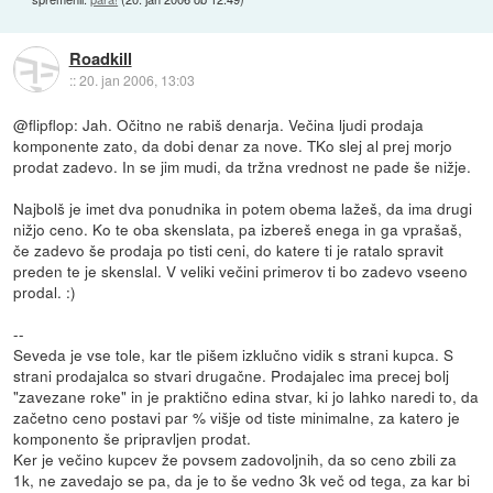
Roadkill
::
20. jan 2006, 13:03
@flipflop: Jah. Očitno ne rabiš denarja. Večina ljudi prodaja
komponente zato, da dobi denar za nove. TKo slej al prej morjo
prodat zadevo. In se jim mudi, da tržna vrednost ne pade še nižje.
Najbolš je imet dva ponudnika in potem obema lažeš, da ima drugi
nižjo ceno. Ko te oba skenslata, pa izbereš enega in ga vprašaš,
če zadevo še prodaja po tisti ceni, do katere ti je ratalo spravit
preden te je skenslal. V veliki večini primerov ti bo zadevo vseeno
prodal. :)
--
Seveda je vse tole, kar tle pišem izklučno vidik s strani kupca. S
strani prodajalca so stvari drugačne. Prodajalec ima precej bolj
"zavezane roke" in je praktično edina stvar, ki jo lahko naredi to, da
začetno ceno postavi par % višje od tiste minimalne, za katero je
komponento še pripravljen prodat.
Ker je večino kupcev že povsem zadovoljnih, da so ceno zbili za
1k, ne zavedajo se pa, da je to še vedno 3k več od tega, za kar bi