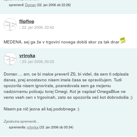
spremenil:
Doman
(
22. jan 2006 ob 22:28
)
flipflop
::
22. jan 2006, 22:42
MEDENA, sej ga že v trgovini novega dobiš skor za tak dnar
vrtnyka
::
23. jan 2006, 00:33
Doman ... am, ce bi malce preveril ZS, bi videl, da sem ti odpisala
danes, prej enostavno nisem imela časa se opravičujem. Tudi
opozorila nisem ignorirala, posredovala sem ga mojemu
nadzornemu policaju torej Omegi. Kot je napisal OmegaBlue ne
vemo vseh cen v trgovinah, zato so opozorila več kot dobrodošla ;)
Nisem pa nič jezna ali kaj podobnega :)
Zgodovina sprememb…
spremenila:
vrtnyka
(
23. jan 2006 ob 00:34
)