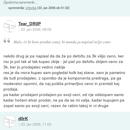
Zgodovina sprememb…
spremenila:
vrtnyka
(
23. jan 2006 ob 01:32
)
Tear_DR0P
::
23. jan 2006, 08:09
Halo, če bi hoto prodat cenej, bi menda ja napisal nižjo ceno
nekdo drug je pa napisal da da že po defoltu za 3k višjo ceno, ker
mu jo pol tak al tak kupec zbije - jst pač po defoltu zbijem ceno za
3k, ker jo prodajalec vedno nabije
res je da mora kupec sam pogledat kolk kej stane, sam je pametno
da tudi prodajalec. z opombo da je komponenta predraga, pa ga
moderator opomni, da naj poišče primerljivo ceno in premisli kaj
prodaja.
pa kadar prodajam prodajam po svoji ceni, od nje odstopam samo
kadar hočem stvar prodat, ne pa da se mi valja, kadar kupujem pa
zopet samo po svoji ceni, razen če rabim takoj in ni druge
d0rK
::
23. jan 2006, 11:00