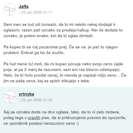
Jaffa
::
23. jan 2006, 01:17
Sam men se tud zdi tumasto, da bi mi nekdo nekaj dodajal k
oglasom, razen pač oznako za prodajo/nakup. Ker če dodate to
oznako, je potem enako, kot da bi oglas zbrisali.
Pa kupec bi se naj pozanimal prej. Če se ne, je pač to njegov
problem. Enkrat ga bo že izučilo.
Pa tud mene ful moti, da mi kupec ponuja neko svojo ceno (ajde
jurja, al pa 2 manj še razumem, sam eni res blazno odstopajo).
Halo, če bi hoto prodat cenej, bi menda ja napisal nižjo ceno... Če
jim ne paše cena, kaj se sploh vtikujejo v tebe.
vrtnyka
::
23. jan 2006, 01:23
Saj se oznaka doda na dno oglasa, tako, da to ni zelo motece,
poleg tega v
pravlih
pise, da si pridruzujemo pravico do opozorila,
ce uporabnik postavi nerazumno ceno :)