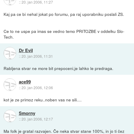
::
20. jan 2006, 11:27
Kaj pa ce bi nehal jokat po forumu, pa raj uporabniku poslali ZS.
Ce to ne uspe pa imas se vedno temo PRITOZBE v oddelku Slo-
Tech.
Dr Evil
::
20. jan 2006, 11:31
Rabljena stvar ne more bit prepoceni,je lahko le predraga.
ace99
::
20. jan 2006, 12:06
kot je ze primoz reku..noben vas ne sili....
Smorny
::
20. jan 2006, 12:17
Ma folk je gratal razvajen. Če neka stvar stane 100%, in jo ti čez