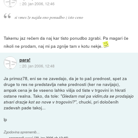
::
20. jan 2006, 12:46
si vmes že najdu eno ponudbo z isto ceno
Takemu jaz rečem da naj kar tisto ponudbo zgrabi. Pa magari če
nikoli ne prodam, naj mi pa zgnije tam v kotu nekje.
para!
::
20. jan 2006, 12:48
Ja primoz78, eni se ne zavedajo, da je to pač prednost, spet za
druge to res ne predstavlja neke prednosti (ker ne navijajo),
ampak cena je še vseeno lahko višja od tiste v trgovini in hkrati
ostane realna. Tako, da tole:
"Gledam mal pa vidim,da se prodajajo
, chucki, pri določenih
stvari drazje kot so nove v trogovini?"
zadevah pade takoj...
lp
Zgodovina sprememb…
spremenil:
para!
(
20. jan 2006 ob 12:49
)