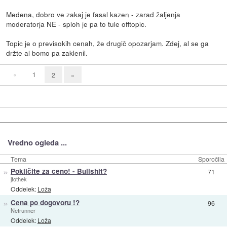
Medena, dobro ve zakaj je fasal kazen - zarad žaljenja
moderatorja NE - sploh je pa to tule offtopic.
Topic je o previsokih cenah, že drugič opozarjam. Zdej, al se ga
držte al bomo pa zaklenil.
«
1
2
»
Vredno ogleda ...
Tema
Sporočila
»
Pokličite za ceno! - Bullshit?
71
jtothek
Oddelek:
Loža
»
Cena po dogovoru !?
96
Netrunner
Oddelek:
Loža