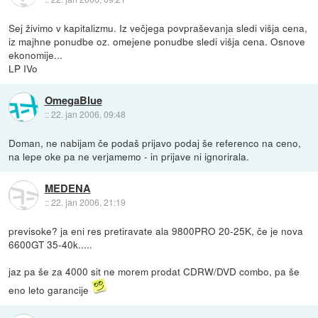
Sej živimo v kapitalizmu. Iz večjega povpraševanja sledi višja cena,
iz majhne ponudbe oz. omejene ponudbe sledi višja cena. Osnove
ekonomije...
LP IVo
OmegaBlue
::
22. jan 2006, 09:48
Doman, ne nabijam če podaš prijavo podaj še referenco na ceno,
na lepe oke pa ne verjamemo - in prijave ni ignorirala.
MEDENA
::
22. jan 2006, 21:19
previsoke? ja eni res pretiravate ala 9800PRO 20-25K, če je nova
6600GT 35-40k.....
jaz pa še za 4000 sit ne morem prodat CDRW/DVD combo, pa še
eno leto garancije