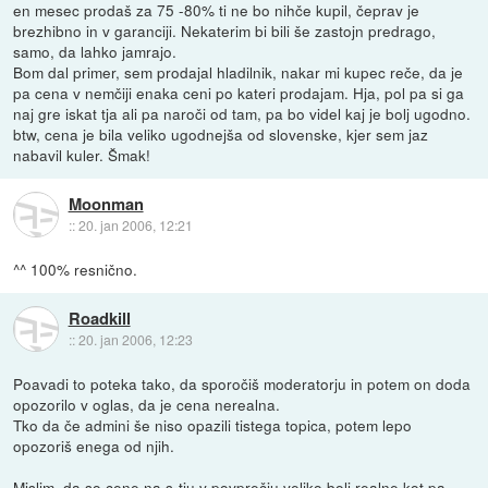
en mesec prodaš za 75 -80% ti ne bo nihče kupil, čeprav je
brezhibno in v garanciji. Nekaterim bi bili še zastojn predrago,
samo, da lahko jamrajo.
Bom dal primer, sem prodajal hladilnik, nakar mi kupec reče, da je
pa cena v nemčiji enaka ceni po kateri prodajam. Hja, pol pa si ga
naj gre iskat tja ali pa naroči od tam, pa bo videl kaj je bolj ugodno.
btw, cena je bila veliko ugodnejša od slovenske, kjer sem jaz
nabavil kuler. Šmak!
Moonman
::
20. jan 2006, 12:21
^^ 100% resnično.
Roadkill
::
20. jan 2006, 12:23
Poavadi to poteka tako, da sporočiš moderatorju in potem on doda
opozorilo v oglas, da je cena nerealna.
Tko da če admini še niso opazili tistega topica, potem lepo
opozoriš enega od njih.
Mislim, da so cene na s-tju v povprečju veliko bolj realne kot pa