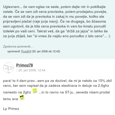
Uglavnem... če vam oglas ne sede, potem dajte mir in poklikajte
ostale. Če se vam zdi cena previsoka, potem prodajalcu povejte,
da se vam zdi da je previsoka in zakaj in mu povejte, koliko ste
pripravljeni plačat (raje jurja manj). Če ne drugega, bo ščasoma
sam ugotovil, da je bila cena previsoka in vam bo kmalu ponudil
izdelek po vaši ceni. Takrat veš, da ga "držiš za jajca" in lahko še
za jurja zbiješ, ker "si vmes že najdu eno ponudbo z isto ceno"... :)
Zgodovina sprememb…
spremenil:
Roadkill
(
20. jan 2006 ob 12:43
)
Primoz78
::
20. jan 2006, 12:44
para! to ti dam prav...sem pa ze dozivel, da mi je nekdo za 15% zbil
ceno, ker sem napisal da je zadeva stestirana in deluje na 2,6ghz
namesto na 2ghz
...in to ravno na ST-ju...seveda nisem prodal
temu ane
Lp Primoz