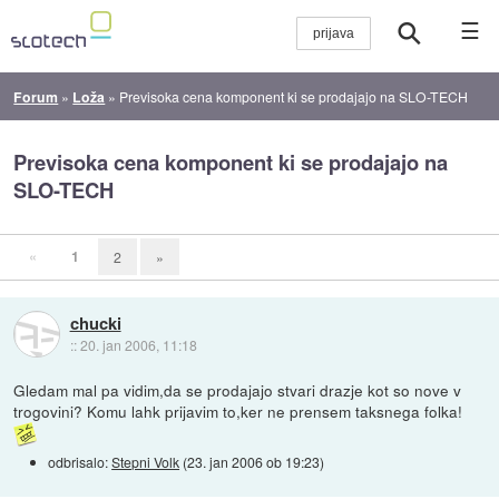
☰
Forum
»
Loža
»
Previsoka cena komponent ki se prodajajo na SLO-TECH
Previsoka cena komponent ki se prodajajo na
SLO-TECH
«
1
2
»
chucki
::
20. jan 2006, 11:18
Gledam mal pa vidim,da se prodajajo stvari drazje kot so nove v
trogovini? Komu lahk prijavim to,ker ne prensem taksnega folka!
odbrisalo:
Stepni Volk
(
23. jan 2006 ob 19:23
)