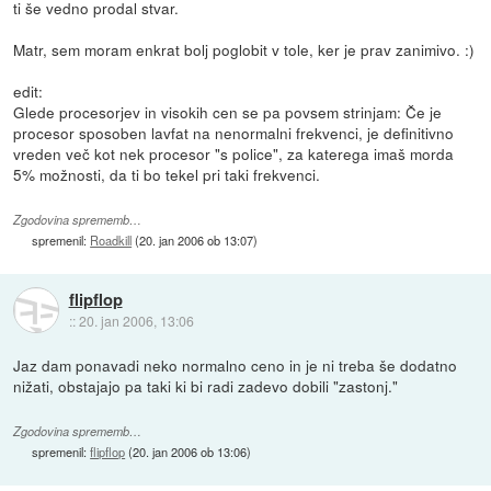
ti še vedno prodal stvar.
Matr, sem moram enkrat bolj poglobit v tole, ker je prav zanimivo. :)
edit:
Glede procesorjev in visokih cen se pa povsem strinjam: Če je
procesor sposoben lavfat na nenormalni frekvenci, je definitivno
vreden več kot nek procesor "s police", za katerega imaš morda
5% možnosti, da ti bo tekel pri taki frekvenci.
Zgodovina sprememb…
spremenil:
Roadkill
(
20. jan 2006 ob 13:07
)
flipflop
::
20. jan 2006, 13:06
Jaz dam ponavadi neko normalno ceno in je ni treba še dodatno
nižati, obstajajo pa taki ki bi radi zadevo dobili "zastonj."
Zgodovina sprememb…
spremenil:
flipflop
(
20. jan 2006 ob 13:06
)