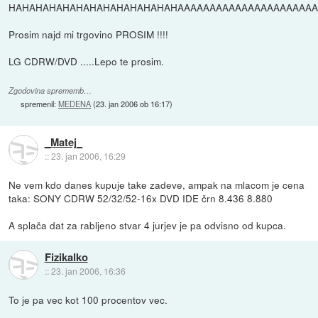
HAHAHAHAHAHAHAHAHAHAHAHAHAAAAAAAAAAAAAAAAAAAAAA
Prosim najd mi trgovino PROSIM !!!!
LG CDRW/DVD .....Lepo te prosim.
Zgodovina sprememb…
spremenil:
MEDENA
(
23. jan 2006 ob 16:17
)
_Matej_
::
23. jan 2006, 16:29
Ne vem kdo danes kupuje take zadeve, ampak na mlacom je cena
taka: SONY CDRW 52/32/52-16x DVD IDE črn 8.436 8.880
A splača dat za rabljeno stvar 4 jurjev je pa odvisno od kupca.
Fizikalko
::
23. jan 2006, 16:36
To je pa vec kot 100 procentov vec.