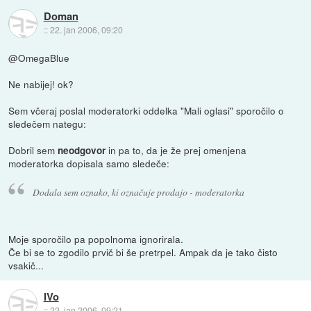
Doman
::
22. jan 2006, 09:20
@OmegaBlue
Ne nabijej! ok?
Sem včeraj poslal moderatorki oddelka "Mali oglasi" sporočilo o
sledečem nategu:
Dobril sem
in pa to, da je že prej omenjena
neodgovor
moderatorka dopisala samo sledeče:
Dodala sem oznako, ki označuje prodajo - moderatorka
Moje sporočilo pa popolnoma ignorirala.
Če bi se to zgodilo prvič bi še pretrpel. Ampak da je tako čisto
vsakič...
IVo
::
22. jan 2006, 09:21