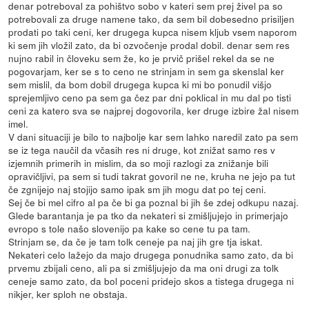
denar potreboval za pohištvo sobo v kateri sem prej živel pa so
potrebovali za druge namene tako, da sem bil dobesedno prisiljen
prodati po taki ceni, ker drugega kupca nisem kljub vsem naporom
ki sem jih vložil zato, da bi ozvočenje prodal dobil. denar sem res
nujno rabil in človeku sem že, ko je prvič prišel rekel da se ne
pogovarjam, ker se s to ceno ne strinjam in sem ga skenslal ker
sem mislil, da bom dobil drugega kupca ki mi bo ponudil višjo
sprejemljivo ceno pa sem ga čez par dni poklical in mu dal po tisti
ceni za katero sva se najprej dogovorila, ker druge izbire žal nisem
imel.
V dani situaciji je bilo to najbolje kar sem lahko naredil zato pa sem
se iz tega naučil da včasih res ni druge, kot znižat samo res v
izjemnih primerih in mislim, da so moji razlogi za znižanje bili
opravičljivi, pa sem si tudi takrat govoril ne ne, kruha ne jejo pa tut
če zgnijejo naj stojijo samo ipak sm jih mogu dat po tej ceni.
Sej če bi mel cifro al pa če bi ga poznal bi jih še zdej odkupu nazaj.
Glede barantanja je pa tko da nekateri si zmišljujejo in primerjajo
evropo s tole našo slovenijo pa kake so cene tu pa tam.
Strinjam se, da če je tam tolk ceneje pa naj jih gre tja iskat.
Nekateri celo lažejo da majo drugega ponudnika samo zato, da bi
prvemu zbijali ceno, ali pa si zmišljujejo da ma oni drugi za tolk
ceneje samo zato, da bol poceni pridejo skos a tistega drugega ni
nikjer, ker sploh ne obstaja.