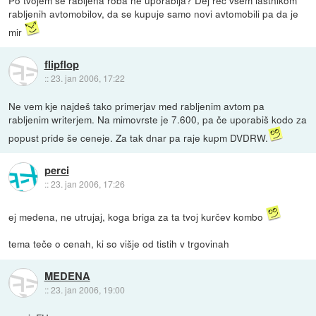
Po tvojem se rabljena roba ne uporablja? Dej reč vsem lastnikom
rabljenih avtomobilov, da se kupuje samo novi avtomobili pa da je
mir
flipflop
::
23. jan 2006, 17:22
Ne vem kje najdeš tako primerjav med rabljenim avtom pa
rabljenim writerjem. Na mimovrste je 7.600, pa če uporabiš kodo za
popust pride še ceneje. Za tak dnar pa raje kupm DVDRW.
perci
::
23. jan 2006, 17:26
ej medena, ne utrujaj, koga briga za ta tvoj kurčev kombo
tema teče o cenah, ki so višje od tistih v trgovinah
MEDENA
::
23. jan 2006, 19:00