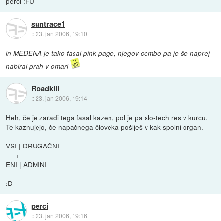
perci :FU
suntrace1
::
23. jan 2006, 19:10
in MEDENA je tako fasal pink-page, njegov combo pa je še naprej
nabiral prah v omari
Roadkill
::
23. jan 2006, 19:14
Heh, če je zaradi tega fasal kazen, pol je pa slo-tech res v kurcu.
Te kaznujejo, če napačnega človeka pošlješ v kak spolni organ.
VSI | DRUGAČNI
----+---------
ENI | ADMINI
:D
perci
::
23. jan 2006, 19:16