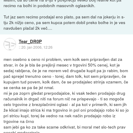
recimo na bolhi in podobnih masovnih oglasnikih.
Tut jaz sem recimo prodajal eno plato, pa sem dal na jokerju in s-
tju 2k nižjo ceno, pa sem kupca potem dobil preko bolhe in je ves
navdušen plačal 2k več....
Tear_DR0P
::
20. jan 2006, 12:26
men osebno s ceno ni problem, vem kolk sem pripravljen dat za
stvar, in če je bla še prejšnji mesec v trgovini 50% cenej, kot je
sedaj rabljena, če je ne morem več drugače kupit pa jo rabim, bom
pač sprejel trenutno ceno - torej, dam tolk, kot sem pripravljen, če
kupujem tud povem, kolk dam, če se prodajalec strinja vzamem, če
se cenka se pa še jst nmal.
mi je pa zoprn gledat prerpodajalce, ki vsak teden prodajajo drug
računalnik in drgač niti na forum nič ne prispevajo - ti so mogoče
celo trgovine z brezplačnimi oglasi - al pa kot v primerih, ki sem jih
že klical imajo strica ki ma trgovino in pol oni prodajajo robo ki so jo
pri stricu kupl, torej še vedno na nek način prodajajo robo iz
trgovine na črno
sam jebi ga ko za take scame odkrivat, bi moral met slo-tech prav
posebi moderatorje