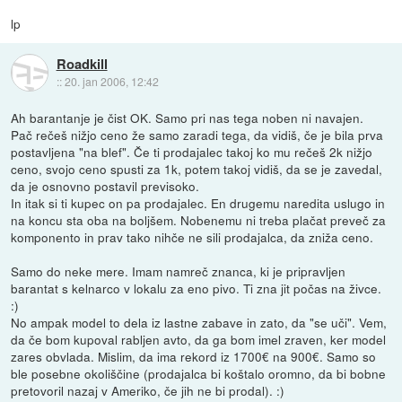
lp
Roadkill
::
20. jan 2006, 12:42
Ah barantanje je čist OK. Samo pri nas tega noben ni navajen.
Pač rečeš nižjo ceno že samo zaradi tega, da vidiš, če je bila prva
postavljena "na blef". Če ti prodajalec takoj ko mu rečeš 2k nižjo
ceno, svojo ceno spusti za 1k, potem takoj vidiš, da se je zavedal,
da je osnovno postavil previsoko.
In itak si ti kupec on pa prodajalec. En drugemu naredita uslugo in
na koncu sta oba na boljšem. Nobenemu ni treba plačat preveč za
komponento in prav tako nihče ne sili prodajalca, da zniža ceno.
Samo do neke mere. Imam namreč znanca, ki je pripravljen
barantat s kelnarco v lokalu za eno pivo. Ti zna jit počas na živce.
:)
No ampak model to dela iz lastne zabave in zato, da "se uči". Vem,
da če bom kupoval rabljen avto, da ga bom imel zraven, ker model
zares obvlada. Mislim, da ima rekord iz 1700€ na 900€. Samo so
ble posebne okoliščine (prodajalca bi koštalo oromno, da bi bobne
pretovoril nazaj v Ameriko, če jih ne bi prodal). :)