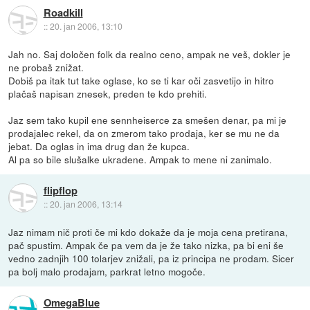
Roadkill
::
20. jan 2006, 13:10
Jah no. Saj določen folk da realno ceno, ampak ne veš, dokler je
ne probaš znižat.
Dobiš pa itak tut take oglase, ko se ti kar oči zasvetijo in hitro
plačaš napisan znesek, preden te kdo prehiti.
Jaz sem tako kupil ene sennheiserce za smešen denar, pa mi je
prodajalec rekel, da on zmerom tako prodaja, ker se mu ne da
jebat. Da oglas in ima drug dan že kupca.
Al pa so bile slušalke ukradene. Ampak to mene ni zanimalo.
flipflop
::
20. jan 2006, 13:14
Jaz nimam nič proti če mi kdo dokaže da je moja cena pretirana,
pač spustim. Ampak če pa vem da je že tako nizka, pa bi eni še
vedno zadnjih 100 tolarjev znižali, pa iz principa ne prodam. Sicer
pa bolj malo prodajam, parkrat letno mogoče.
OmegaBlue