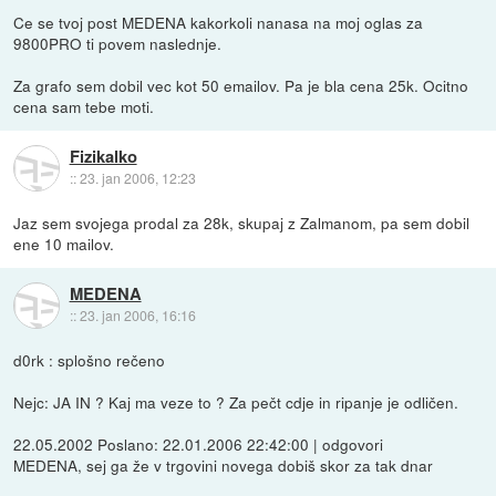
Ce se tvoj post MEDENA kakorkoli nanasa na moj oglas za
9800PRO ti povem naslednje.
Za grafo sem dobil vec kot 50 emailov. Pa je bla cena 25k. Ocitno
cena sam tebe moti.
Fizikalko
::
23. jan 2006, 12:23
Jaz sem svojega prodal za 28k, skupaj z Zalmanom, pa sem dobil
ene 10 mailov.
MEDENA
::
23. jan 2006, 16:16
d0rk : splošno rečeno
Nejc: JA IN ? Kaj ma veze to ? Za pečt cdje in ripanje je odličen.
22.05.2002 Poslano: 22.01.2006 22:42:00 | odgovori
MEDENA, sej ga že v trgovini novega dobiš skor za tak dnar