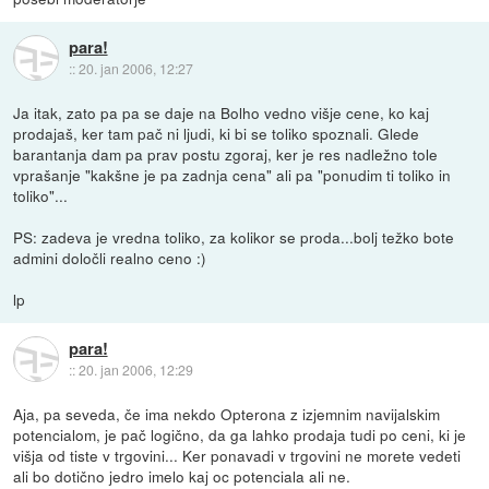
para!
::
20. jan 2006, 12:27
Ja itak, zato pa pa se daje na Bolho vedno višje cene, ko kaj
prodajaš, ker tam pač ni ljudi, ki bi se toliko spoznali. Glede
barantanja dam pa prav postu zgoraj, ker je res nadležno tole
vprašanje "kakšne je pa zadnja cena" ali pa "ponudim ti toliko in
toliko"...
PS: zadeva je vredna toliko, za kolikor se proda...bolj težko bote
admini določli realno ceno :)
lp
para!
::
20. jan 2006, 12:29
Aja, pa seveda, če ima nekdo Opterona z izjemnim navijalskim
potencialom, je pač logično, da ga lahko prodaja tudi po ceni, ki je
višja od tiste v trgovini... Ker ponavadi v trgovini ne morete vedeti
ali bo dotično jedro imelo kaj oc potenciala ali ne.