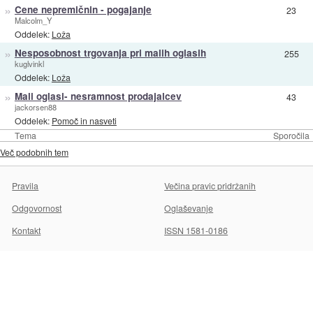
»
Cene nepremičnin - pogajanje
23
Malcolm_Y
Oddelek:
Loža
»
Nesposobnost trgovanja pri malih oglasih
255
kuglvinkl
Oddelek:
Loža
»
Mali oglasi- nesramnost prodajalcev
43
jackorsen88
Oddelek:
Pomoč in nasveti
Tema
Sporočila
Več podobnih tem
Pravila
Večina pravic pridržanih
Odgovornost
Oglaševanje
Kontakt
ISSN 1581-0186