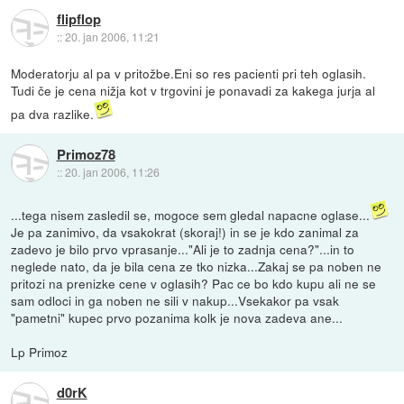
flipflop
::
20. jan 2006, 11:21
Moderatorju al pa v pritožbe.Eni so res pacienti pri teh oglasih.
Tudi če je cena nižja kot v trgovini je ponavadi za kakega jurja al
pa dva razlike.
Primoz78
::
20. jan 2006, 11:26
...tega nisem zasledil se, mogoce sem gledal napacne oglase...
Je pa zanimivo, da vsakokrat (skoraj!) in se je kdo zanimal za
zadevo je bilo prvo vprasanje..."Ali je to zadnja cena?"...in to
neglede nato, da je bila cena ze tko nizka...Zakaj se pa noben ne
pritozi na prenizke cene v oglasih? Pac ce bo kdo kupu ali ne se
sam odloci in ga noben ne sili v nakup...Vsekakor pa vsak
"pametni" kupec prvo pozanima kolk je nova zadeva ane...
Lp Primoz
d0rK