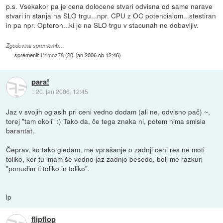
p.s. Vsekakor pa je cena dolocene stvari odvisna od same narave
stvari in stanja na SLO trgu...npr. CPU z OC potencialom...stestiran
in pa npr. Opteron...ki je na SLO trgu v stacunah ne dobavljiv.
Zgodovina sprememb…
spremenil:
Primoz78
(
20. jan 2006 ob 12:46
)
para!
::
20. jan 2006, 12:45
Jaz v svojih oglasih pri ceni vedno dodam (ali ne, odvisno pač) ~,
torej "tam okoli" :) Tako da, če tega znaka ni, potem nima smisla
barantat.
Čeprav, ko tako gledam, me vprašanje o zadnji ceni res ne moti
toliko, ker tu imam še vedno jaz zadnjo besedo, bolj me razkuri
"ponudim ti toliko in toliko".
lp
flipflop