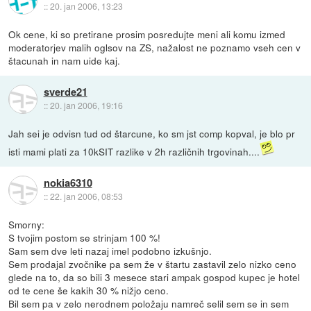
::
20. jan 2006, 13:23
Ok cene, ki so pretirane prosim posredujte meni ali komu izmed
moderatorjev malih oglsov na ZS, nažalost ne poznamo vseh cen v
štacunah in nam uide kaj.
sverde21
::
20. jan 2006, 19:16
Jah sei je odvisn tud od štarcune, ko sm jst comp kopval, je blo pr
isti mami plati za 10kSIT razlike v 2h različnih trgovinah....
nokia6310
::
22. jan 2006, 08:53
Smorny:
S tvojim postom se strinjam 100 %!
Sam sem dve leti nazaj imel podobno izkušnjo.
Sem prodajal zvočnike pa sem že v štartu zastavil zelo nizko ceno
glede na to, da so bili 3 mesece stari ampak gospod kupec je hotel
od te cene še kakih 30 % nižjo ceno.
Bil sem pa v zelo nerodnem položaju namreč selil sem se in sem