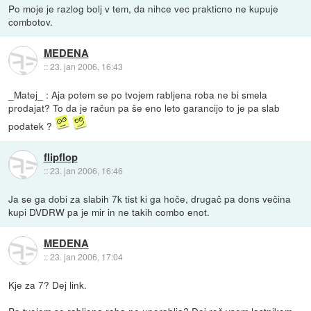
Po moje je razlog bolj v tem, da nihce vec prakticno ne kupuje
combotov.
MEDENA
::
23. jan 2006, 16:43
_Matej_ : Aja potem se po tvojem rabljena roba ne bi smela
prodajat? To da je račun pa še eno leto garancijo to je pa slab
podatek ?
flipflop
::
23. jan 2006, 16:46
Ja se ga dobi za slabih 7k tist ki ga hoče, drugač pa dons večina
kupi DVDRW pa je mir in ne takih combo enot.
MEDENA
::
23. jan 2006, 17:04
Kje za 7? Dej link.