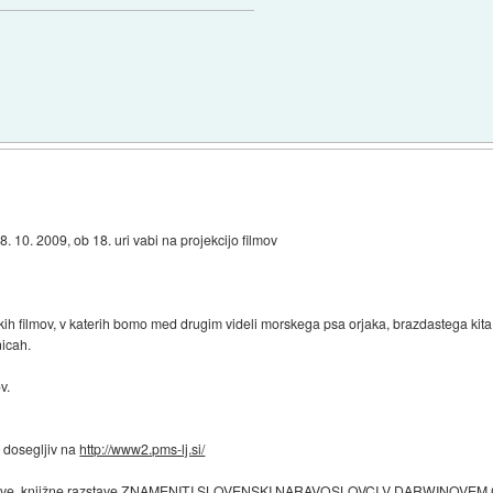
)
8. 10. 2009, ob 18. uri vabi na projekcijo filmov
tkih filmov, v katerih bomo med drugim videli morskega psa orjaka, brazdastega kita t
nicah.
v.
e dosegljiv na
http://www2.pms-lj.si/
zstave, knjižne razstave ZNAMENITI SLOVENSKI NARAVOSLOVCI V DARWINOVEM ČAS