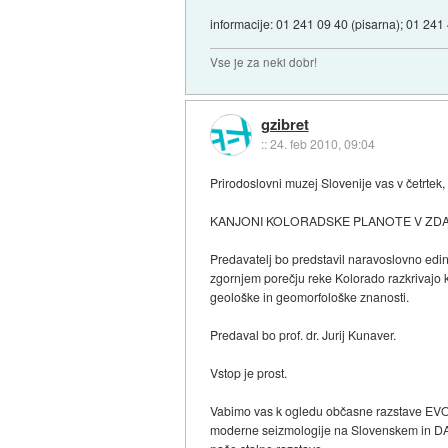
informacije: 01 241 09 40 (pisarna); 01 241
Vse je za neki dobr!
gzibret
::
24. feb 2010, 09:04
Prirodoslovni muzej Slovenije vas v četrtek,
KANJONI KOLORADSKE PLANOTE V ZDA, sve
Predavatelj bo predstavil naravoslovno edins
zgornjem porečju reke Kolorado razkrivajo 
geološke in geomorfološke znanosti.
Predaval bo prof. dr. Jurij Kunaver.
Vstop je prost.
Vabimo vas k ogledu občasne razstave E
moderne seizmologije na Slovenskem in