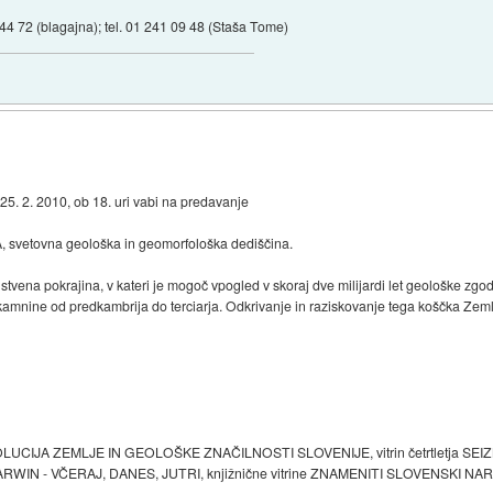
 44 72 (blagajna); tel. 01 241 09 48 (Staša Tome)
 25. 2. 2010, ob 18. uri vabi na predavanje
tovna geološka in geomorfološka dediščina.
tvena pokrajina, v kateri je mogoč vpogled v skoraj dve milijardi let geološke zgod
kamnine od predkambrija do terciarja. Odkrivanje in raziskovanje tega koščka Zeml
VOLUCIJA ZEMLJE IN GEOLOŠKE ZNAČILNOSTI SLOVENIJE, vitrin četrtletja SEI
 DARWIN - VČERAJ, DANES, JUTRI, knjižnične vitrine ZNAMENITI SLOVENSKI