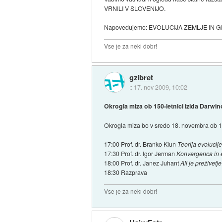
VRNILI V SLOVENIJO.
Napovedujemo: EVOLUCIJA ZEMLJE IN GEO
Vse je za neki dobr!
gzibret
::
17. nov 2009, 10:02
Okrogla miza ob 150-letnici izida Darwin
Okrogla miza bo v sredo 18. novembra ob 17.
17:00 Prof. dr. Branko Klun
Teorija evolucije
17:30 Prof. dr. Igor Jerman
Konvergenca in e
18:00 Prof. dr. Janez Juhant
Ali je preživetj
18:30 Razprava
Vse je za neki dobr!