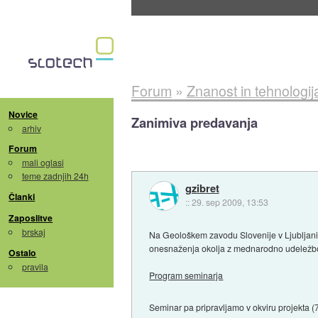
BMW v vozilih začel predvajati reklame
::
dane
Forum
»
Znanost in tehnologij
Novice
Zanimiva predavanja
arhiv
Forum
mali oglasi
teme zadnjih 24h
gzibret
Članki
::
29. sep 2009, 13:53
Zaposlitve
brskaj
Na Geološkem zavodu Slovenije v Ljubljani
onesnaženja okolja z mednarodno udeležbo. 
Ostalo
pravila
Program seminarja
Seminar pa pripravljamo v okviru projekta (