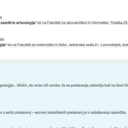
ja
sateliti in arheologija
" bo na Fakulteti za računalništvo in informatiko, Tržaška 25
sta
gija
" bo na Fakulteti za matematiko in fiziko, Jadranska cesta 21, v ponedeljek, dn
eologije... Mislim, da ne bo nič narobe, če se predavanja udeležijo tudi ne-člani 
s serijo predavanj – seznam predvidenih predavanj je v nadaljevanju sporočila.