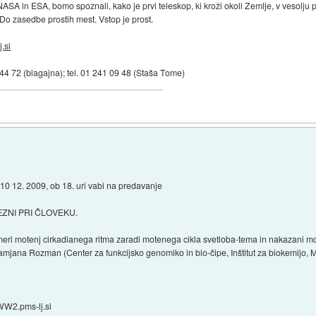
 NASA in ESA, bomo spoznali, kako je prvi teleskop, ki kroži okoli Zemlje, v vesolju p
 Do zasedbe prostih mest. Vstop je prost.
.si
 44 72 (blagajna); tel. 01 241 09 48 (Staša Tome)
 10 12. 2009, ob 18. uri vabi na predavanje
ZNI PRI ČLOVEKU.
meri motenj cirkadianega ritma zaradi motenega cikla svetloba-tema in nakazani 
amjana Rozman (Center za funkcijsko genomiko in bio-čipe, Inštitut za biokemijo, M
WW2.pms-lj.si