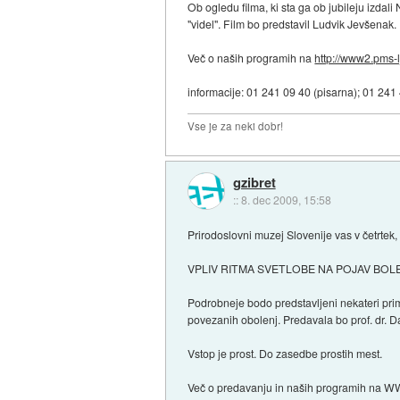
Ob ogledu filma, ki sta ga ob jubileju izdali
"videl". Film bo predstavil Ludvik Jevšenak.
Več o naših programih na
http://www2.pms-lj
informacije: 01 241 09 40 (pisarna); 01 241
Vse je za neki dobr!
gzibret
::
8. dec 2009, 15:58
Prirodoslovni muzej Slovenije vas v četrtek,
VPLIV RITMA SVETLOBE NA POJAV BOLE
Podrobneje bodo predstavljeni nekateri pri
povezanih obolenj. Predavala bo prof. dr. D
Vstop je prost. Do zasedbe prostih mest.
Več o predavanju in naših programih na W