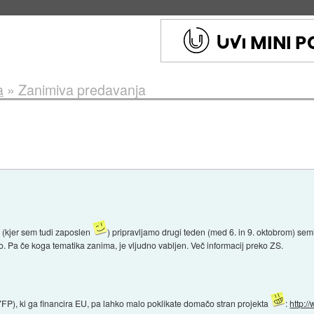
s ob 06:09
a
»
Zanimiva predavanja
 (kjer sem tudi zaposlen
) pripravljamo drugi teden (med 6. in 9. oktobrom) se
Pa če koga tematika zanima, je vljudno vabljen. Več informacij preko ZS.
7FP), ki ga financira EU, pa lahko malo poklikate domačo stran projekta
:
http:/