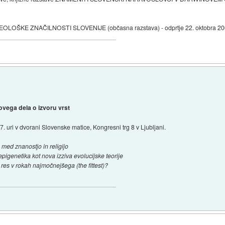
LOŠKE ZNAČILNOSTI SLOVENIJE (občasna razstava) - odprtje 22. oktobra 20
ovega dela o izvoru vrst
 uri v dvorani Slovenske matice, Kongresni trg 8 v Ljubljani.
 med znanostjo in religijo
pigenetika kot nova izziva evolucijske teorije
e res v rokah najmočnejšega (the fittest)?