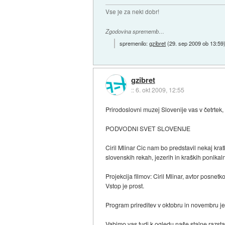
Vse je za neki dobr!
Zgodovina sprememb…
spremenilo:
gzibret
(
29. sep 2009 ob 13:59
gzibret
::
6. okt 2009, 12:55
Prirodoslovni muzej Slovenije vas v četrtek, 
PODVODNI SVET SLOVENIJE
Ciril Mlinar Cic nam bo predstavil nekaj kra
slovenskih rekah, jezerih in kraških ponikal
Projekcija filmov: Ciril Mlinar, avtor posnetko
Vstop je prost.
Program prireditev v oktobru in novembru j
Vabimo vas tudi k ogledu naše stalne ra