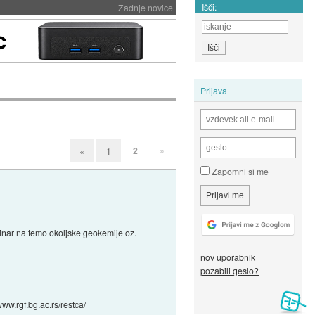
Išči:
Zadnje novice
Prijava
2
»
«
1
Zapomni si me
minar na temo okoljske geokemije oz.
nov uporabnik
pozabili geslo?
/www.rgf.bg.ac.rs/restca/