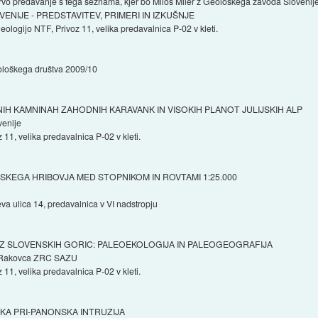
vo predavanje s tega seznama, kjer bo Miloš Miler z Geološkega zavoda Slovenije
NIJE - PREDSTAVITEV, PRIMERI IN IZKUŠNJE
ologijo NTF, Privoz 11, velika predavalnica P-02 v kleti.
ološkega društva 2009/10
H KAMNINAH ZAHODNIH KARAVANK IN VISOKIH PLANOT JULIJSKIH ALP
venije
11, velika predavalnica P-02 v kleti.
KEGA HRIBOVJA MED STOPNIKOM IN ROVTAMI 1:25.000
va ulica 14, predavalnica v VI nadstropju
 SLOVENSKIH GORIC: PALEOEKOLOGIJA IN PALEOGEOGRAFIJA
ana Rakovca ZRC SAZU
11, velika predavalnica P-02 v kleti.
A PRI-PANONSKA INTRUZIJA