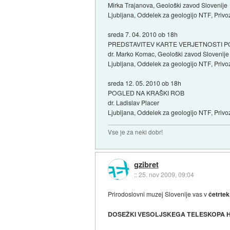
Mirka Trajanova, Geološki zavod Slovenije
Ljubljana, Oddelek za geologijo NTF, Privoz 
sreda 7. 04. 2010 ob 18h
PREDSTAVITEV KARTE VERJETNOSTI P
dr. Marko Komac, Geološki zavod Slovenije
Ljubljana, Oddelek za geologijo NTF, Privoz 
sreda 12. 05. 2010 ob 18h
POGLED NA KRAŠKI ROB
dr. Ladislav Placer
Ljubljana, Oddelek za geologijo NTF, Privoz 
Vse je za neki dobr!
gzibret
::
25. nov 2009, 09:04
Prirodoslovni muzej Slovenije vas v
četrtek
DOSEŽKI VESOLJSKEGA TELESKOPA H