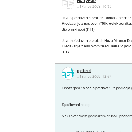
HairyFotr
::
17. nov 2009, 10:35
Javno predavanje prof. dr. Radka Osredkar
Predavanje z naslovom "
Mikroelektronika, 
diplomski sobi (P11).
Javno predavanje prof. dr. Neže Mramor Ko
Predavanje z naslovom "
Računska topolo
3.06.
gzibret
::
18. nov 2009, 12:57
Opozarjam na serijo predavanj iz področja g
Spoštovani kolegi,
Na Slovenskem geološkem društvu pričnemo 