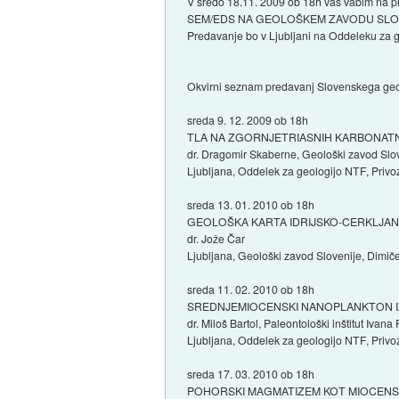
V sredo 18.11. 2009 ob 18h vas vabim na pr
SEM/EDS NA GEOLOŠKEM ZAVODU SLOVE
Predavanje bo v Ljubljani na Oddeleku za ge
Okvirni seznam predavanj Slovenskega ge
sreda 9. 12. 2009 ob 18h
TLA NA ZGORNJETRIASNIH KARBONATNI
dr. Dragomir Skaberne, Geološki zavod Slo
Ljubljana, Oddelek za geologijo NTF, Privoz 
sreda 13. 01. 2010 ob 18h
GEOLOŠKA KARTA IDRIJSKO-CERKLJANS
dr. Jože Čar
Ljubljana, Geološki zavod Slovenije, Dimiče
sreda 11. 02. 2010 ob 18h
SREDNJEMIOCENSKI NANOPLANKTON IZ
dr. Miloš Bartol, Paleontološki inštitut Iv
Ljubljana, Oddelek za geologijo NTF, Privoz 
sreda 17. 03. 2010 ob 18h
POHORSKI MAGMATIZEM KOT MIOCENSK