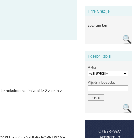
Hitre funkcije
seznam tem
Posebni izpisi
Avtor:
Ključna beseda:
er nekatere zanimivosti iz življenja v
U in vitrine četrtletja BOBRI SO SE