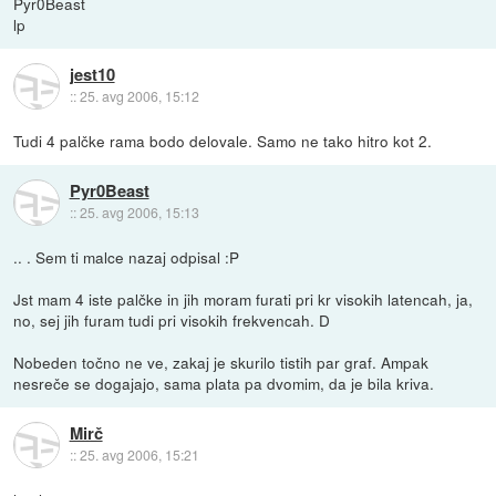
Pyr0Beast
lp
jest10
::
25. avg 2006, 15:12
Tudi 4 palčke rama bodo delovale. Samo ne tako hitro kot 2.
Pyr0Beast
::
25. avg 2006, 15:13
.. . Sem ti malce nazaj odpisal :P
Jst mam 4 iste palčke in jih moram furati pri kr visokih latencah, ja,
no, sej jih furam tudi pri visokih frekvencah. D
Nobeden točno ne ve, zakaj je skurilo tistih par graf. Ampak
nesreče se dogajajo, sama plata pa dvomim, da je bila kriva.
Mirč
::
25. avg 2006, 15:21