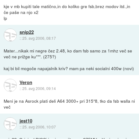
kje v mb kupiti tale matično,in do koliko gre fsb,brez modov itd.,in
če paše na njo x2
lp
snip22
::
25. avg 2006, 08:17
Mater...nikak mi negre čez 2.48, ko dam fsb samo za 1mhz več se
več ne prižge ku***. (275?)
kaj bi bil mogoče napajalnik kriv? mam pa neki socialni 400w (novi)
Veron
::
25. avg 2006, 09:14
Meni je na Asrock plati deli A64 3000+ pri 315*8, tko da fsb walla ni
več
jest10
::
25. avg 2006, 10:07