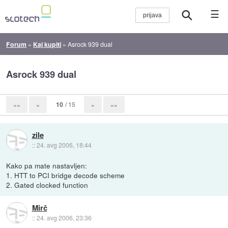
☰
Forum
»
Kaj kupiti
»
Asrock 939 dual
Asrock 939 dual
10
/ 15
««
«
»
»»
zile
::
24. avg 2006, 18:44
Kako pa mate nastavljen:
1. HTT to PCI bridge decode scheme
2. Gated clocked function
Mirč
::
24. avg 2006, 23:36