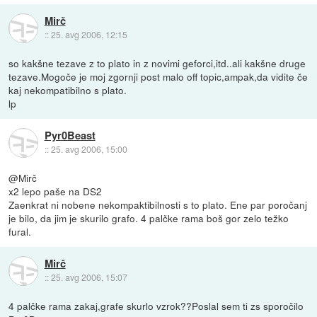
Mirč
::
25. avg 2006, 12:15
so kakšne tezave z to plato in z novimi geforci,itd..ali kakšne druge
tezave.Mogoče je moj zgornji post malo off topic,ampak,da vidite če
kaj nekompatibilno s plato.
lp
Pyr0Beast
::
25. avg 2006, 15:00
@Mirč
x2 lepo paše na DS2
Zaenkrat ni nobene nekompaktibilnosti s to plato. Ene par poročanj
je bilo, da jim je skurilo grafo. 4 palčke rama boš gor zelo težko
fural.
Mirč
::
25. avg 2006, 15:07
4 palčke rama zakaj,grafe skurlo vzrok??Poslal sem ti zs sporočilo