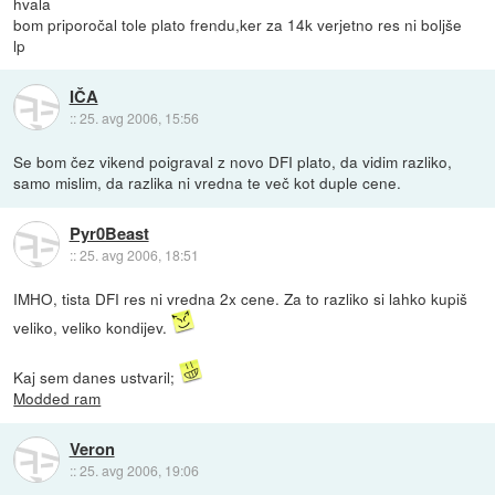
hvala
bom priporočal tole plato frendu,ker za 14k verjetno res ni boljše
lp
IČA
::
25. avg 2006, 15:56
Se bom čez vikend poigraval z novo DFI plato, da vidim razliko,
samo mislim, da razlika ni vredna te več kot duple cene.
Pyr0Beast
::
25. avg 2006, 18:51
IMHO, tista DFI res ni vredna 2x cene. Za to razliko si lahko kupiš
veliko, veliko kondijev.
Kaj sem danes ustvaril;
Modded ram
Veron
::
25. avg 2006, 19:06