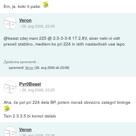
Em, ja, kokr ti paše.
Veron
::
26. avg 2006, 23:06
@beast zdej mam 225 @ 2.5-3-3-8 1T 2.8V, sicer neki ni vidt
preveč stabilno, medtem ko pri 224 in istih nastavitvah use lepo
Zgodovina sprememb…
spremenil:
Veron
(
26. avg 2006 ob 23:09
)
Pyr0Beast
::
26. avg 2006, 23:25
Aha, če pol pri 224 dela BP, potem moraš obvezno zategnt timinge
Tam 2.3.3.5 bi komot delalo
Veron
::
26. avg 2006, 23:38