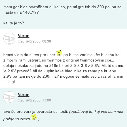
mam gor bios ocwb5beta ali kaj so, pa mi gre fsb do 300 pol pa se
nastavi na 140..???
kaj te je to?
Veron
::
26. avg 2006, 08:38
beast vidm da si res pro user
pa bi me zanimal, če bi znau kej
z mojimi rami ustvart, so twinmos z original twinmosovimi čipi...
delajo nekako za jado na 216mhz pri 2.5-3-3-8 z 2.8V. Misliš da mu
je 2.9V preveč? Ali da kupim kake hladilnike za rame pa kr lepo
2.9V pa tam nekje do 230mhz? mogoče še malo več z razrahlanimi
timingi
Veron
::
26. avg 2006, 11:00
Evo še pro verzija everesta usi testi:
(upoštevaj to, kaj vse sem mel
prižgano zravn
)