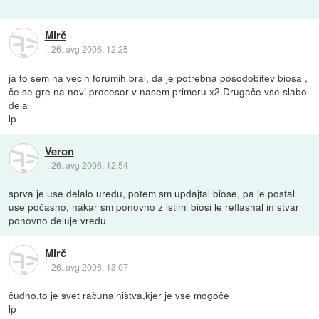
Mirč
::
26. avg 2006, 12:25
ja to sem na vecih forumih bral, da je potrebna posodobitev biosa ,
če se gre na novi procesor v nasem primeru x2.Drugače vse slabo
dela
lp
Veron
::
26. avg 2006, 12:54
sprva je use delalo uredu, potem sm updajtal biose, pa je postal
use počasno, nakar sm ponovno z istimi biosi le reflashal in stvar
ponovno deluje vredu
Mirč
::
26. avg 2006, 13:07
čudno,to je svet računalništva,kjer je vse mogoče
lp