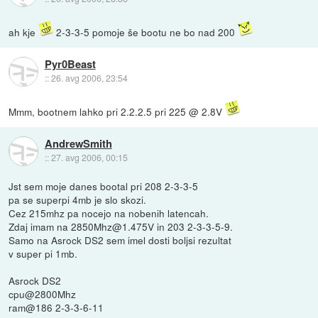
ah kje
2-3-3-5 pomoje še bootu ne bo nad 200
Pyr0Beast
::
26. avg 2006, 23:54
Mmm, bootnem lahko pri 2.2.2.5 pri 225 @ 2.8V
AndrewSmith
::
27. avg 2006, 00:15
Jst sem moje danes bootal pri 208 2-3-3-5
pa se superpi 4mb je slo skozi.
Cez 215mhz pa nocejo na nobenih latencah.
Zdaj imam na 2850Mhz@1.475V in 203 2-3-3-5-9.
Samo na Asrock DS2 sem imel dosti boljsi rezultat
v super pi 1mb.
Asrock DS2
cpu@2800Mhz
ram@186 2-3-3-6-11