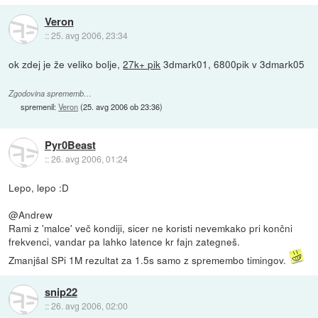
Veron
::
25. avg 2006, 23:34
ok zdej je že veliko bolje,
27k+ pik
3dmark01, 6800pik v 3dmark05
Zgodovina sprememb…
spremenil:
Veron
(
25. avg 2006 ob 23:36
)
Pyr0Beast
::
26. avg 2006, 01:24
Lepo, lepo :D
@Andrew
Rami z 'malce' več kondiji, sicer ne koristi nevemkako pri končni
frekvenci, vandar pa lahko latence kr fajn zategneš.
Zmanjšal SPi 1M rezultat za 1.5s samo z spremembo timingov.
snip22
::
26. avg 2006, 02:00