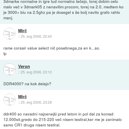
3dmarke normalne in igre tud normalno tečejo, torej dobim celo
malo več v 3dmark05 z nenavitim procom, torej na 2.0, medtem ko
je 3000+ biu na 2.5ghz pa je dosegel s še bolj navito grafo rahlo
manj.
Mirč
::
25. avg 2006, 22:40
rame corsair value select nič posebnega,za en k...so.
lp
Veron
::
25. avg 2006, 23:12
DDR4000? na kok delajo?
Mirč
::
25. avg 2006, 23:28
ddr400 so navadni najcenejši pred letom in pol dal za komad
12.000sit,gredo do 215-220 več nisem testiral,ker me je zanimalo
samo CR1 druga nisem testiral.