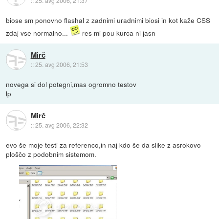
::
25. avg 2006, 21:37
biose sm ponovno flashal z zadnimi uradnimi biosi in kot kaže CSS
zdaj vse normalno...
res mi pou kurca ni jasn
Mirč
::
25. avg 2006, 21:53
novega si dol potegni,mas ogromno testov
lp
Mirč
::
25. avg 2006, 22:32
evo še moje testi za referenco,in naj kdo še da slike z asrokovo
ploščo z podobnim sistemom.