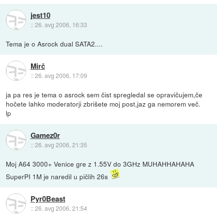
jest10
::
26. avg 2006, 16:33
Tema je o Asrock dual SATA2....
Mirč
::
26. avg 2006, 17:09
ja pa res je tema o asrock sem čist spregledal se opravičujem,če
hočete lahko moderatorji zbrišete moj post,jaz ga nemorem več.
lp
Gamez0r
::
26. avg 2006, 21:35
Moj A64 3000+ Venice gre z 1.55V do 3GHz MUHAHHAHAHA
SuperPI 1M je naredil u pičlih 26s
Pyr0Beast
::
26. avg 2006, 21:54