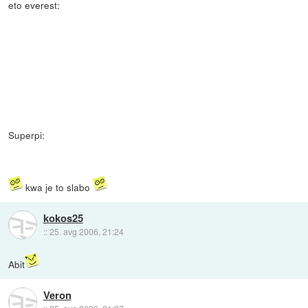
eto everest:
Superpi:
kwa je to slabo
kokos25
::
25. avg 2006, 21:24
Abit
Veron