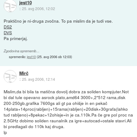
jest10
::
25. avg 2006, 12:02
Praktično je ni-druga zvočna. To pa mislim da je tudi vse.
DS2
DVS
Pa primerjaj.
Zgodovina sprememb…
spremenilo:
jest10
(
25. avg 2006 ob 12:03
)
Mirč
::
25. avg 2006, 12:14
Mislim,da bi bila ta matična dovolj dobra za soliden kompjuter.Not
bi dal tule opevano asrock plato,amd64 3000+,2*512 rama,disk
200-250gb,grafika 7600gs ali gt pa ohišje in en pekač
14plata+14proc(rabljen)+15rama(rabljen)+20disk+30grafa(lahko
tud rabljeno)+8pekac+12ohisje=in je ca.110k.Pa če gre pol proc na
2.5GHz dobimo soliden raunalnik za igre+autocad+ostale stavri.Ali
bi predlagali do 110k kaj druga.
lp