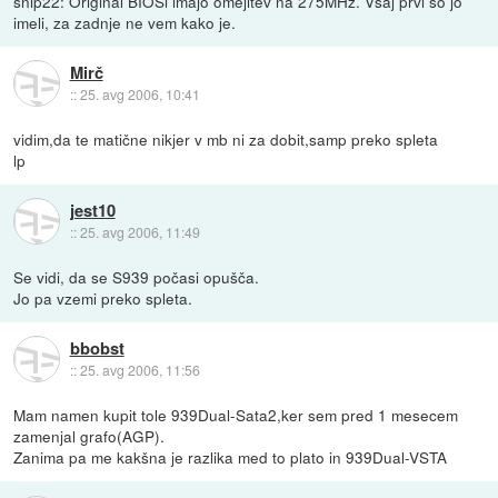
snip22: Original BIOSi imajo omejitev na 275MHz. Vsaj prvi so jo
imeli, za zadnje ne vem kako je.
Mirč
::
25. avg 2006, 10:41
vidim,da te matične nikjer v mb ni za dobit,samp preko spleta
lp
jest10
::
25. avg 2006, 11:49
Se vidi, da se S939 počasi opušča.
Jo pa vzemi preko spleta.
bbobst
::
25. avg 2006, 11:56
Mam namen kupit tole 939Dual-Sata2,ker sem pred 1 mesecem
zamenjal grafo(AGP).
Zanima pa me kakšna je razlika med to plato in 939Dual-VSTA