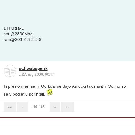
DFI ultra-D
cpu@2850Mhz
ram@203 2-3-3-5-9
schwabspenk
::
27. avg 2006, 00:17
Impresioniran sem. Od kdaj se dajo Asrocki tak navit ? Očitno so
se v podjetju porihtali.
10
/ 15
««
«
»
»»