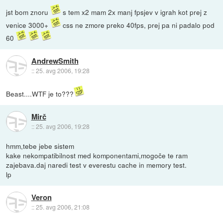
jst bom znoru
s tem x2 mam 2x manj fpsjev v igrah kot prej z
venice 3000+
css ne zmore preko 40fps, prej pa ni padalo pod
60
AndrewSmith
::
25. avg 2006, 19:28
Beast....WTF je to???
Mirč
::
25. avg 2006, 19:28
hmm,tebe jebe sistem
kake nekompatibilnost med komponentami,mogoče te ram
zajebava.daj naredi test v everestu cache in memory test.
lp
Veron
::
25. avg 2006, 21:08