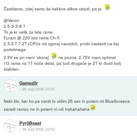
Čestitamo, zdej samo še kakšne slikce ubodi, pa je.
@Veron
2.5-3-3-8 ?
To je kr velik za tele rame
Furam @ 220 iste rame Ch-5
2.3.3.7.7.2T (CPUz od zgoraj navzdol), probi nastavit na kej
podobnega.
2.9V se pri meni 'skoraj'
ne pozna, 2.75V mam optimal.
1G rama na 1T noče delat, pa tudi drugače je 2T kr dosti bolj
stabilen.
Gamez0r
::
26. avg 2006, 22:01
Nebi šlo, ker ko pa nardi to vidim 26 sec in potem mi BlueScreena
zaradi ramov ne in potem ni nič hahahahaha
Pyr0Beast
::
26. avg 2006, 22:52