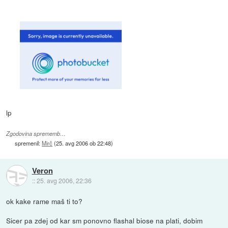
lp
Zgodovina sprememb…
spremenil:
Mirč
(
25. avg 2006 ob 22:48
)
Veron
::
25. avg 2006, 22:36
ok kake rame maš ti to?
Sicer pa zdej od kar sm ponovno flashal biose na plati, dobim