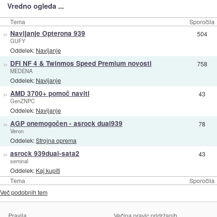
Vredno ogleda ...
Tema
Sporočila
»
Navijanje Opterona 939
504
GUFY
Oddelek:
Navijanje
»
DFI NF 4 & Twinmos Speed Premium novosti
758
MEDENA
Oddelek:
Navijanje
»
AMD 3700+ pomoč naviti
43
GenZNPC
Oddelek:
Navijanje
»
AGP onemogočen - asrock dual939
78
Veron
Oddelek:
Strojna oprema
»
asrock 939dual-sata2
43
seminal
Oddelek:
Kaj kupiti
Tema
Sporočila
Več podobnih tem
Pravila
Večina pravic pridržanih