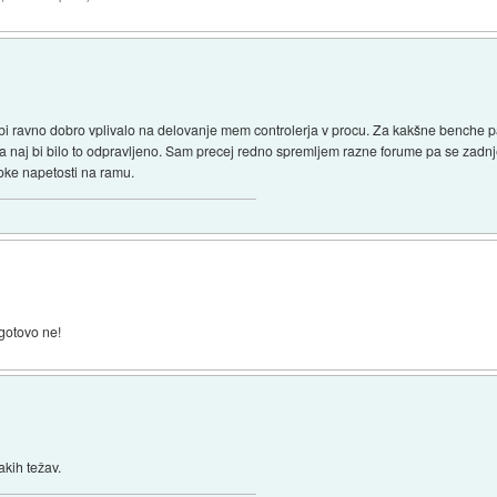
bi ravno dobro vplivalo na delovanje mem controlerja v procu. Za kakšne benche pa 
pa naj bi bilo to odpravljeno. Sam precej redno spremljem razne forume pa se zadnj
soke napetosti na ramu.
gotovo ne!
akih težav.