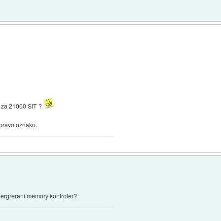
m za 21000 SIT ?
 pravo oznako.
ntergrerani memory kontroler?