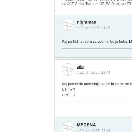
4x OCZ Vertex Turbo 30GB(RAID10), 3x1TB
nightman
::
22. jan 2005, 21:26
Kaj pa kkšna rebra za spomin bo ja treba. Me
zile
::
22. jan 2005, 23:41
Kaj pomenita naslednji oznaki in koliko se
UTT = ?
CPC = ?
MEDENA
::
22. jan 2005, 23:48