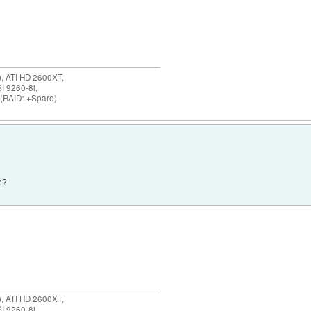
 ATI HD 2600XT,
I 9260-8i,
 (RAID1+Spare)
ah?
 ATI HD 2600XT,
I 9260-8i,