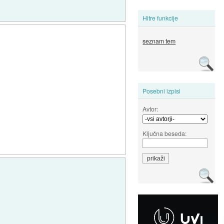
Hitre funkcije
seznam tem
Posebni izpisi
Avtor:
Ključna beseda: