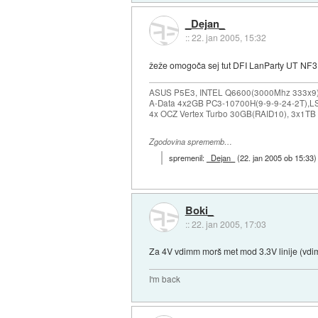
_Dejan_
::
22. jan 2005, 15:32
žeže omogoča sej tut DFI LanParty UT NF3 
ASUS P5E3, INTEL Q6600(3000Mhz 333x9),
A-Data 4x2GB PC3-10700H(9-9-9-24-2T),LS
4x OCZ Vertex Turbo 30GB(RAID10), 3x1TB
Zgodovina sprememb…
spremenil:
_Dejan_
(
22. jan 2005 ob 15:33
)
Boki_
::
22. jan 2005, 17:03
Za 4V vdimm morš met mod 3.3V linije (vdi
I'm back