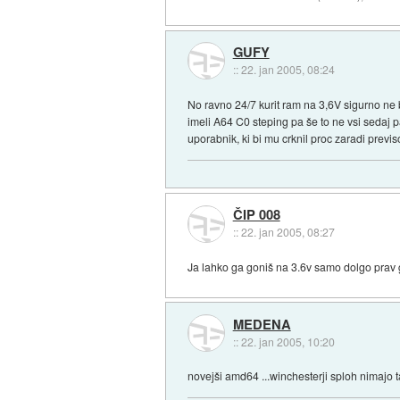
GUFY
::
22. jan 2005, 08:24
No ravno 24/7 kurit ram na 3,6V sigurno ne 
imeli A64 C0 steping pa še to ne vsi sedaj 
uporabnik, ki bi mu crknil proc zaradi previ
ČIP 008
::
22. jan 2005, 08:27
Ja lahko ga goniš na 3.6v samo dolgo prav 
MEDENA
::
22. jan 2005, 10:20
novejši amd64 ...winchesterji sploh nimajo t