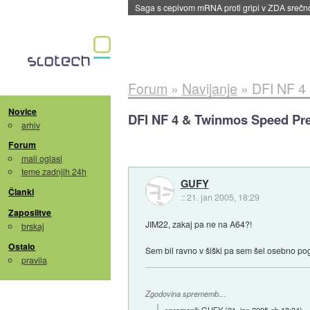
BMW v vozilih začel predvajati reklame
::
dane
Forum
»
Navijanje
»
DFI NF 4
Novice
DFI NF 4 & Twinmos Speed Pr
arhiv
Forum
mali oglasi
teme zadnjih 24h
GUFY
Članki
::
21. jan 2005, 18:29
Zaposlitve
JIM22, zakaj pa ne na A64?!
brskaj
Ostalo
Sem bil ravno v šiški pa sem šel osebno po
pravila
Zgodovina sprememb…
spremenil:
GUFY
(
21. jan 2005 ob 18:34
)