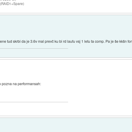
 (RAID1+Spare)
ne tud skrbi da je 3.6v mal prevč ku bi rd laufu vsj 1 letu ta comp. Pa je še kkšn f
 to pozna na performansah: