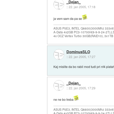
_Dejan_
::
22. jan 2005, 17:18
ja vem sam da pa se
ASUS P5E3, INTEL Q6600(3000Mhz 333x9),
A-Data 4x2GB PC3-10700H(9-9-9-24-2T),LS
4x OCZ Vertex Turbo 30GB(RAID10), 3x1TB
DominusSLO
::
22. jan 2005, 17:27
Kaj mislite da bo rabil mod tudi pri nf4 plat
_Dejan_
::
22. jan 2005, 17:29
ne ne bo treba
ASUS P5E3, INTEL Q6600(3000Mhz 333x9),
A-Data 4x2GB PC3-10700H(9-9-9-24-2T),LS