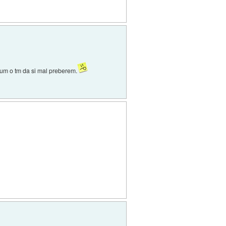
orum o tm da si mal preberem.