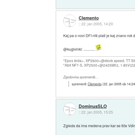
Clemento
::
22. jan 2005, 14:20
Kaj pa o novi DFI nf4 plati je kaj znano rok 
@kuglvinkl: .............
*Epox 8rda+, XP2600+@stock speed, TT Sil
*Abit NF7-S, XP2500+@2425Mhz, 1.85V(22
Zgodovina sprememb…
spremenil:
Clemento
(
22. jan 2005 ob 14:2
DominusSLO
::
22. jan 2005, 15:25
Zgleda da ima medena prav kar se tiče Vdi