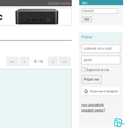
Išči:
Zadnje novice
Prijava
2
/ 16
««
«
»
»»
Zapomni si me
nov uporabnik
pozabili geslo?