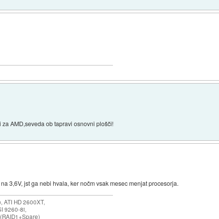
lni za AMD,seveda ob tapravi osnovni plošči!
 na 3,6V, jst ga nebi hvala, ker nočm vsak mesec menjat procesorja.
 ATI HD 2600XT,
I 9260-8i,
 (RAID1+Spare)