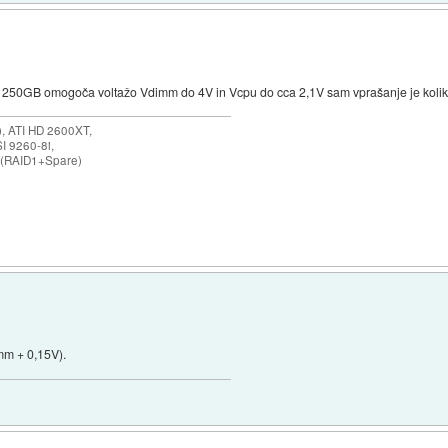
250GB omogoča voltažo Vdimm do 4V in Vcpu do cca 2,1V sam vprašanje je koliko 
 ATI HD 2600XT,
I 9260-8i,
 (RAID1+Spare)
mm + 0,15V).