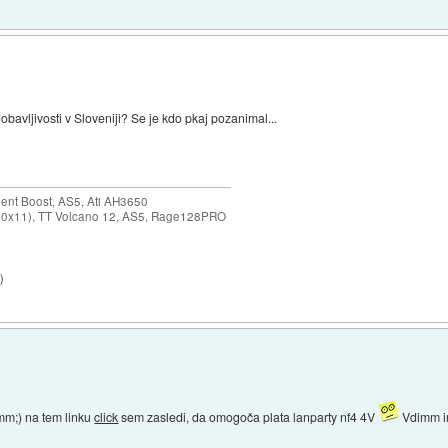
dobavljivosti v Sloveniji? Se je kdo pkaj pozanimal...
ent Boost, AS5, Ati AH3650
0x11), TT Volcano 12, AS5, Rage128PRO
4
)
mm;) na tem linku
click
sem zasledi, da omogoča plata lanparty nf4 4V
Vdimm i