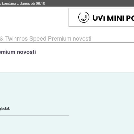
s ob 06:09
 & Twinmos Speed Premium novosti
emium novosti
gledat.