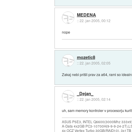
MEDENA
::
22. jan 2005, 00:12
nope
mozetic8
::
22. jan 2005, 02:05
Zakaj nebi prišli prav za a64, rami so idea
_Dejan_
::
22. jan 2005, 02:14
uh, sam memory kontroler v procesorju kurit
ASUS P5E3, INTEL Q6600(3000Mhz 333x9),
A-Data 4x2GB PC3-10700H(9-9-9-24-2T),LS
4x OCZ Vertex Turbo 30GB(RAID10), 3x1TB