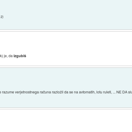
12
)
ok) je, da
izgubiš
ume verjetnostnega računa razložil da se na avtomatih, lotu ruleti, ... NE DA služit