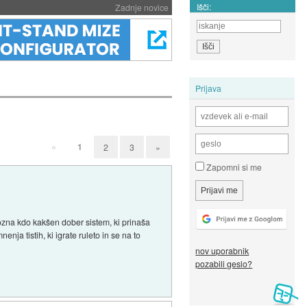
Išči:
Zadnje novice
Prijava
«
1
2
3
»
Zapomni si me
Pozna kdo kakšen dober sistem, ki prinaša
nja tistih, ki igrate ruleto in se na to
nov uporabnik
pozabili geslo?