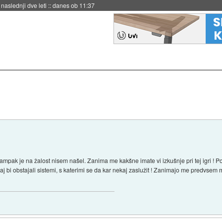
naslednji dve leti
::
danes ob 11:37
mpak je na žalost nisem našel. Zanima me kakšne imate vi izkušnje pri tej igri ! 
j bi obstajali sistemi, s katerimi se da kar nekaj zaslužit ! Zanimajo me predvsem mne