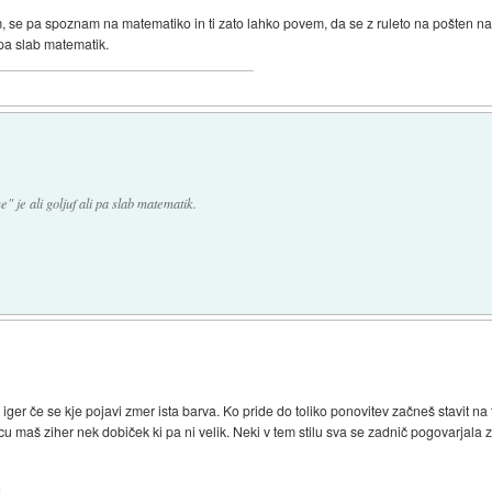
se pa spoznam na matematiko in ti zato lahko povem, da se z ruleto na pošten nači
 pa slab matematik.
 je ali goljuf ali pa slab matematik.
ger če se kje pojavi zmer ista barva. Ko pride do toliko ponovitev začneš stavit na 
u maš ziher nek dobiček ki pa ni velik. Neki v tem stilu sva se zadnič pogovarjala 