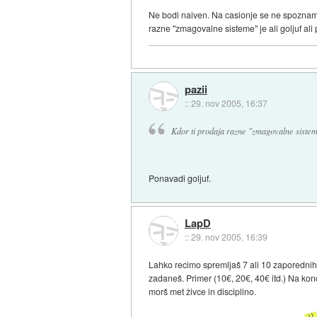
Ne bodi naiven. Na casionje se ne spoznam, 
razne "zmagovalne sisteme" je ali goljuf ali
pazii
::
29. nov 2005, 16:37
Kdor ti prodaja razne "zmagovalne sisteme"
Ponavadi goljuf.
LapD
::
29. nov 2005, 16:39
Lahko recimo spremljaš 7 ali 10 zaporednih i
zadaneš. Primer (10€, 20€, 40€ itd.) Na konc
morš met živce in disciplino.