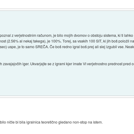
oznal z verjetnostnim računom, je bilo mojih dvomov o obstoju sistema, ki ti lahko 
st (2.56% al nekaj takega), je 100%. Torej, sa vsakih 100 SIT, ki jih boš položil na 
esec) uspe, je to samo SREČA. Če boš redno igral boš prej ali slej izgubil vse. Neak
h zavajajočih iger. Ukvarjajte se z igrami kjer imate VI verjetnostno prednost pred os
 bilo ničle bi bila igralnica teoretično gledano non-stop na istem.