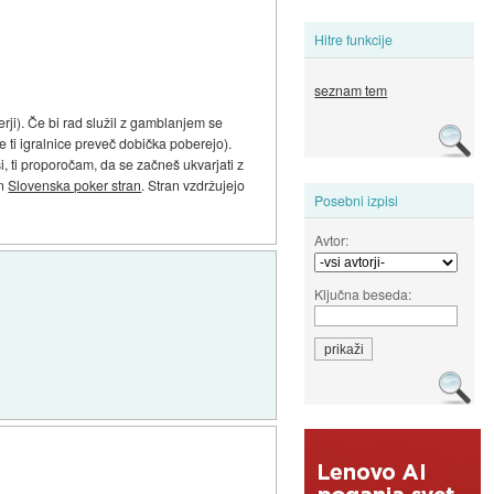
Hitre funkcije
seznam tem
rji). Če bi rad služil z gamblanjem se
 igralnice preveč dobička poberejo).
, ti proporočam, da se začneš ukvarjati z
an
Slovenska poker stran
. Stran vzdržujejo
Posebni izpisi
Avtor:
Ključna beseda: