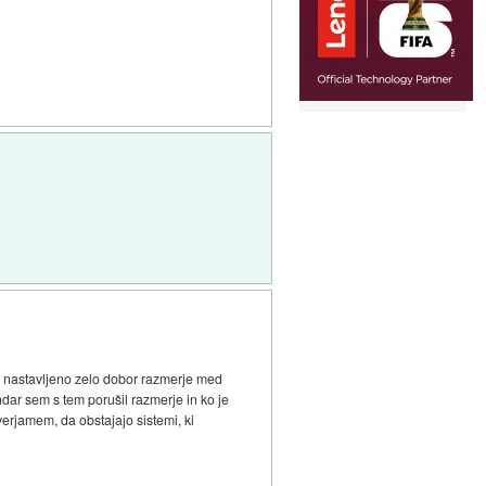
sem nastavljeno zelo dobor razmerje med
endar sem s tem porušil razmerje in ko je
verjamem, da obstajajo sistemi, ki