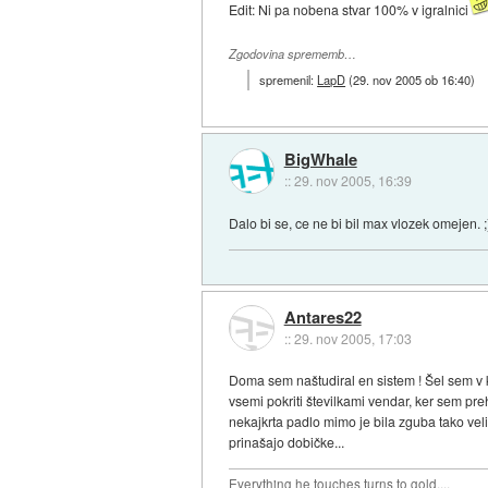
Edit: Ni pa nobena stvar 100% v igralnici
Zgodovina sprememb…
spremenil:
LapD
(
29. nov 2005 ob 16:40
)
BigWhale
::
29. nov 2005, 16:39
Dalo bi se, ce ne bi bil max vlozek omejen. ;
Antares22
::
29. nov 2005, 17:03
Doma sem naštudiral en sistem ! Šel sem v k
vsemi pokriti številkami vendar, ker sem preh
nekajkrta padlo mimo je bila zguba tako veli
prinašajo dobičke...
Everything he touches turns to gold....