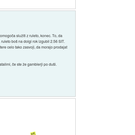
omogoča služiti z ruleto, konec. To, da
ruleto boš na dolgi rok izgubil 2.56 SIT.
tere celo tako zasvoji, da morajo prodajat
talimi, če ste že gamblerji po duši.