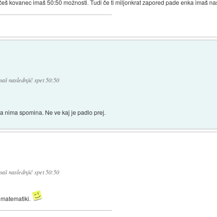
eš kovanec imaš 50:50 možnosti. Tudi če ti miljonkrat zapored pade enka imaš nas
maš naslednjič spet 50:50
 nima spomina. Ne ve kaj je padlo prej.
maš naslednjič spet 50:50
 matematiki.