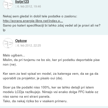
listje123
::
6. feb 2012, 19:46
Nekaj sem gledal in dobil tele podatke o zaslonu:
http://ecrans.energie-libre.net/index.p...
Samo po kateri specifikaciji bi lahko zdaj vedel ali je pravi ali ne?
lp
Opkow
::
6. feb 2012, 22:25
Malo ugibam...
Mislim, da pri tvojemu ne bo slo, ker pri podatku deportable pise
non (ne).
Ker sem za test vpisal en model, za katerega vem, da se ga da
uporabiti za projektor, je pisalo oui (da).
Sicer pa tile podatki niso 100%, ker se lahko detajli pri istem
modelu LCDja razlikujejo. Nimajo vsi enako dolge FFC kable oz
niso samo na eni strani panela.
Tako, da nekaj rizika bo v vsakem primeru.