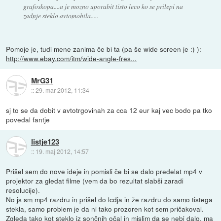
grafoskopa....a je mozno uporabit tisto leco ko se prilepi na
zadnje steklo avtomobila.....
Pomoje je, tudi mene zanima če bi ta (pa še wide screen je :) ):
http://www.ebay.com/itm/wide-angle-fres...
MrG31
::
29. mar 2012, 11:34
sj to se da dobit v avtotrgovinah za cca 12 eur kaj vec bodo pa tko
povedal fantje
listje123
::
19. maj 2012, 14:57
Prišel sem do nove ideje in pomisli če bi se dalo predelat mp4 v
projektor za gledat filme (vem da bo rezultat slabši zaradi
resolucije).
No js sm mp4 razdru in prišel do lcdja in že razdru do samo tistega
stekla, samo problem je da ni tako prozoren kot sem pričakoval.
Zgleda tako kot steklo iz sončnih očal in mislim da se nebi dalo, ma