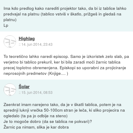
Ima kdo predlog kako narediti projektor tako, da bi iz tablice lahko
predvajal na platnu (tablico vstviš v škatlo, prižgeš in gledaš na
platnu)
Lp
Highlag
::
14. jun 2014, 23:43
To teoretično lahko naredi episcop. Samo je izkoristek zelo slab, pa
verjetno bi tablico prekuril, ker bi bila zaradi moči žarnic tablica
precej toplotno obremenjena. Episkopi so uporabni za projiciranje
neprosojnih predmetov (Knjige.... )
Šolar
::
15. jun 2014, 08:53
Zaenkrat imam narejeno tako, da je v škatli tablica, potem je na
sprednji luknji vrečka 50-100cm stran je leča, ki sliko projecira na
ogledalo (ta pa jo odbije na steno)
Je to mogoče dobro (da se tablica ne pokvari)?
Žarnic pa nimam, slika je kar dobra