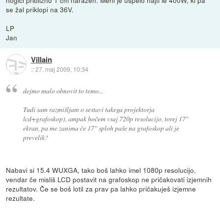
se žal priklopi na 36V.
LP
Jan
Villain
::
27. maj 2009, 10:34
dejmo malo obnovit to temo...
Tudi sam razmišljam o sestavi takega projektorja
lcd+grafoskop), ampak hočem vsaj 720p resolucijo, torej 17"
ekran, pa me zanima če 17" sploh paše na grafoskop ali je
prevelik?
Nabavi si 15.4 WUXGA, tako boš lahko imel 1080p resolucijo,
vendar če misliš LCD postavit na grafoskop ne pričakovati izjemnih
rezultatov. Če se boš lotil za prav pa lahko pričakuješ izjemne
rezultate.