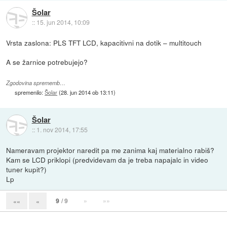
Šolar
::
15. jun 2014, 10:09
Vrsta zaslona: PLS TFT LCD, kapacitivni na dotik – multitouch
A se žarnice potrebujejo?
Zgodovina sprememb…
spremenilo:
Šolar
(
28. jun 2014 ob 13:11
)
Šolar
::
1. nov 2014, 17:55
Nameravam projektor naredit pa me zanima kaj materialno rabiš?
Kam se LCD priklopi (predvidevam da je treba napajalc in video
tuner kupit?)
Lp
9
/ 9
»
»»
««
«