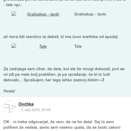
- tale npr.:
Grafoskop - tanki
ali mora biti resnično ta debeli, ki ima izvor svetlobe od spodaj:
Tale
Za zadnjega sem ziher, da dela, kot ste že mnogi dokazali, prvi se
mi zdi pa malo bolj praktičen, je pa vprašanje, če bi to tudi
delovalo... Sprašujem, ker tega lahko zastonj dobim =3
Hvala!
Ovchka
::
2. sep 2009, 20:49
OK - ni treba odgovarjat, že vem, da ne bo delal. Saj to sem
potihem že vedela, samo sem vseeno upala, da se bodo zakoni