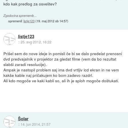
kdo kak predlog za osvelitev?
Zgodovina sprememb…
spremenil:
listje123
(
19. maj 2012 ob 14:57
)
listje123
::
25. avg 2012, 16:22
Prišel sem do nove ideje in pomisli če bi se dalo predelat prenosni
dvd predvajalnik v projektor za gledat filme (vem da bo rezultat
slabši zaradi resolucije).
Ampak je nastopil problem saj ima dvd vrtljiv lcd ekran in ne vem
kakše kable naj pričakujem ko bom zadevo razdrl.
Ali kdo mogoče ve kaki kabli so, ali ih je sploh mogoče doštukati.
Šolar
::
14. jun 2014, 21:57