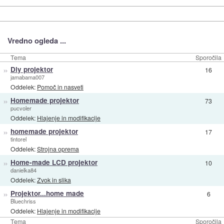
Vredno ogleda ...
Tema
Sporočila
»
Diy projektor
16
jamabama007
Oddelek:
Pomoč in nasveti
»
Homemade projektor
73
pucvoler
Oddelek:
Hlajenje in modifikacije
»
homemade projektor
17
tintorel
Oddelek:
Strojna oprema
»
Home-made LCD projektor
10
danielka84
Oddelek:
Zvok in slika
»
Projektor...home made
6
Bluechriss
Oddelek:
Hlajenje in modifikacije
Tema
Sporočila