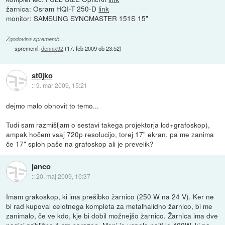
žarnica: Osram HQI-T 250-D
link
monitor: SAMSUNG SYNCMASTER 151S 15"
Zgodovina sprememb…
spremenil:
dennix92
(
17. feb 2009 ob 23:52
)
st0jko
::
9. mar 2009, 15:21
dejmo malo obnovit to temo...
Tudi sam razmišljam o sestavi takega projektorja lcd+grafoskop),
ampak hočem vsaj 720p resolucijo, torej 17" ekran, pa me zanima
če 17" sploh paše na grafoskop ali je prevelik?
janco
::
20. maj 2009, 10:37
Imam grakoskop, ki ima prešibko žarnico (250 W na 24 V). Ker ne
bi rad kupoval celotnega kompleta za metalhalidno žarnico, bi me
zanimalo, če ve kdo, kje bi dobil možnejšo žarnico. Žarnica ima dve
nogici približno 1 cm narazen. Meni je uspelo najti le 400W, ki pa