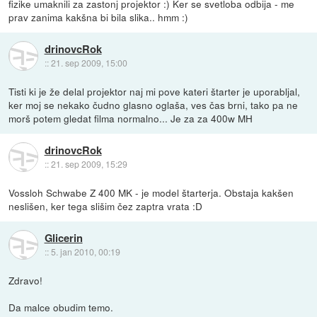
fizike umaknili za zastonj projektor :) Ker se svetloba odbija - me
prav zanima kakšna bi bila slika.. hmm :)
drinovcRok
::
21. sep 2009, 15:00
Tisti ki je že delal projektor naj mi pove kateri štarter je uporabljal,
ker moj se nekako čudno glasno oglaša, ves čas brni, tako pa ne
morš potem gledat filma normalno... Je za za 400w MH
drinovcRok
::
21. sep 2009, 15:29
Vossloh Schwabe Z 400 MK - je model štarterja. Obstaja kakšen
neslišen, ker tega slišim čez zaptra vrata :D
Glicerin
::
5. jan 2010, 00:19
Zdravo!
Da malce obudim temo.