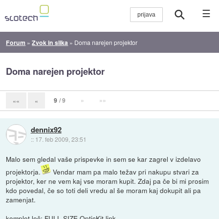
☰
Forum
»
Zvok in slika
»
Doma narejen projektor
Doma narejen projektor
9
/ 9
»
»»
««
«
dennix92
::
17. feb 2009, 23:51
Malo sem gledal vaše prispevke in sem se kar zagrel v izdelavo
projektorja.
Vendar mam pa malo težav pri nakupu stvari za
projektor, ker ne vem kaj vse moram kupit. Zdaj pa če bi mi prosim
kdo povedal, če so toti deli vredu al še moram kaj dokupit ali pa
zamenjat.
komplet leč: FULL SIZE OpticKit
link