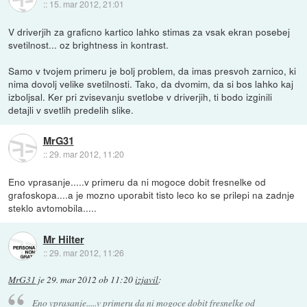
::
15. mar 2012, 21:01
V driverjih za graficno kartico lahko stimas za vsak ekran posebej
svetilnost... oz brightness in kontrast.
Samo v tvojem primeru je bolj problem, da imas presvoh zarnico, ki
nima dovolj velike svetilnosti. Tako, da dvomim, da si bos lahko kaj
izboljsal. Ker pri zvisevanju svetlobe v driverjih, ti bodo izginili
detajli v svetlih predelih slike.
MrG31
::
29. mar 2012, 11:20
Eno vprasanje.....v primeru da ni mogoce dobit fresnelke od
grafoskopa....a je mozno uporabit tisto leco ko se prilepi na zadnje
steklo avtomobila.....
Mr Hilter
::
29. mar 2012, 11:26
MrG31
je
29. mar 2012 ob 11:20
izjavil
:
Eno vprasanje.....v primeru da ni mogoce dobit fresnelke od