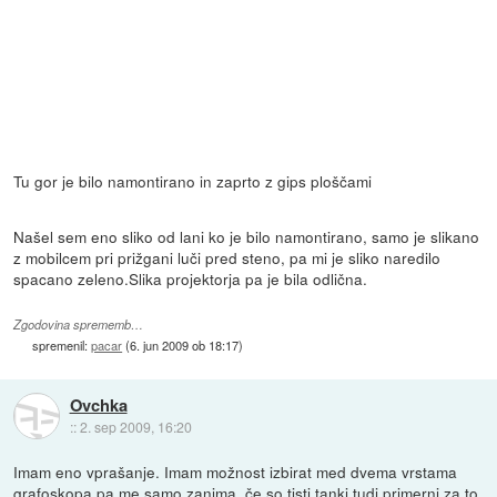
Tu gor je bilo namontirano in zaprto z gips ploščami
Našel sem eno sliko od lani ko je bilo namontirano, samo je slikano
z mobilcem pri prižgani luči pred steno, pa mi je sliko naredilo
spacano zeleno.Slika projektorja pa je bila odlična.
Zgodovina sprememb…
spremenil:
pacar
(
6. jun 2009 ob 18:17
)
Ovchka
::
2. sep 2009, 16:20
Imam eno vprašanje. Imam možnost izbirat med dvema vrstama
grafoskopa pa me samo zanima, če so tisti tanki tudi primerni za to