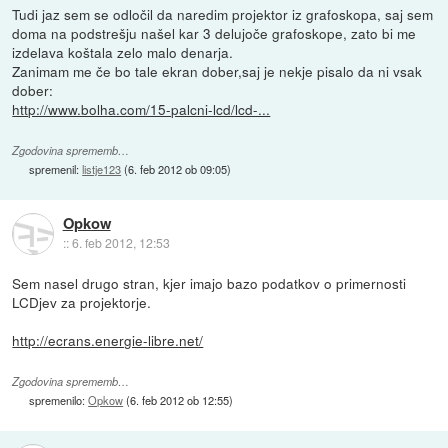
Tudi jaz sem se odločil da naredim projektor iz grafoskopa, saj sem
doma na podstrešju našel kar 3 delujoče grafoskope, zato bi me
izdelava koštala zelo malo denarja.
Zanimam me če bo tale ekran dober,saj je nekje pisalo da ni vsak
dober:
http://www.bolha.com/15-palcni-lcd/lcd-...
Zgodovina sprememb…
spremenil:
listje123
(
6. feb 2012 ob 09:05
)
Opkow
::
6. feb 2012, 12:53
Sem nasel drugo stran, kjer imajo bazo podatkov o primernosti
LCDjev za projektorje.
http://ecrans.energie-libre.net/
Zgodovina sprememb…
spremenilo:
Opkow
(
6. feb 2012 ob 12:55
)