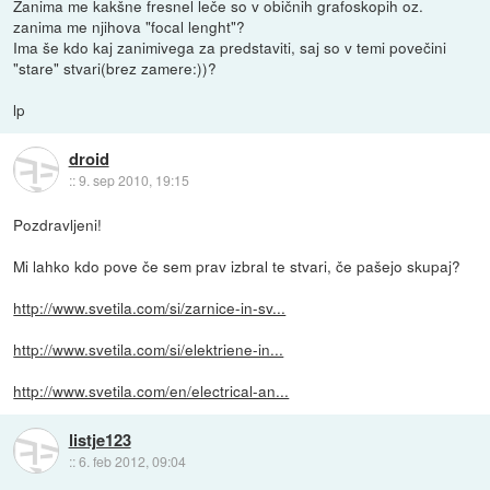
Zanima me kakšne fresnel leče so v običnih grafoskopih oz.
zanima me njihova "focal lenght"?
Ima še kdo kaj zanimivega za predstaviti, saj so v temi povečini
"stare" stvari(brez zamere:))?
lp
droid
::
9. sep 2010, 19:15
Pozdravljeni!
Mi lahko kdo pove če sem prav izbral te stvari, če pašejo skupaj?
http://www.svetila.com/si/zarnice-in-sv...
http://www.svetila.com/si/elektriene-in...
http://www.svetila.com/en/electrical-an...
listje123
::
6. feb 2012, 09:04