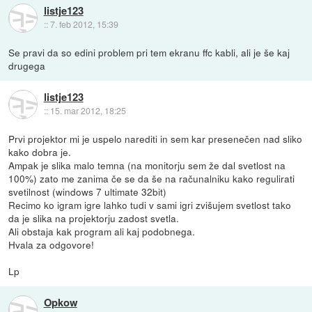
listje123
::
7. feb 2012, 15:39
Se pravi da so edini problem pri tem ekranu ffc kabli, ali je še kaj
drugega
listje123
::
15. mar 2012, 18:25
Prvi projektor mi je uspelo narediti in sem kar presenečen nad sliko
kako dobra je.
Ampak je slika malo temna (na monitorju sem že dal svetlost na
100%) zato me zanima če se da še na računalniku kako regulirati
svetilnost (windows 7 ultimate 32bit)
Recimo ko igram igre lahko tudi v sami igri zvišujem svetlost tako
da je slika na projektorju zadost svetla.
Ali obstaja kak program ali kaj podobnega.
Hvala za odgovore!
Lp
Opkow