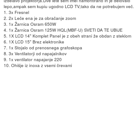
izdelavo projektorja.Dve lete sem imel namontirano in je delovalo
lepo,ampak sem kupiu ugodno LCD TV,tako da ne potrebujem več.
1. 3x Fresnel
2. 2x Leče ena je za obračanje zoom
3. 1x Žarnica Osram 650W
4. 1x Žarnica Osram 125W HQL(MBF-U) SVETI DA TE UBIJE
5. 1X LCD 14" Komplet Panel je z obeh strani že obdan z steklom
6. 1X LCD 15" Brez elektronike
7. 1x Stojalo od prenosnega grafoskopa
8. 3x Ventilatorji od napajalnikov
9. 1x ventilator napajanje 220
10. Ohišje iz inoxa z vsemi črevami