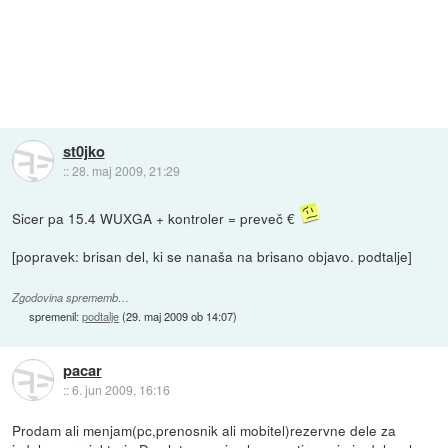
st0jko
::
28. maj 2009, 21:29
Sicer pa 15.4 WUXGA + kontroler = preveč €
[popravek: brisan del, ki se nanaša na brisano objavo. podtalje]
Zgodovina sprememb…
spremenil:
podtalje
(
29. maj 2009 ob 14:07
)
pacar
::
6. jun 2009, 16:16
Prodam ali menjam(pc,prenosnik ali mobitel)rezervne dele za