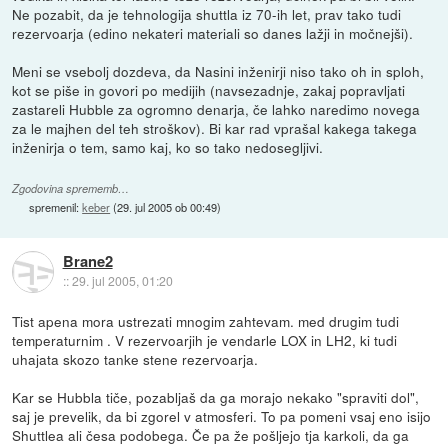
Ne pozabit, da je tehnologija shuttla iz 70-ih let, prav tako tudi
rezervoarja (edino nekateri materiali so danes lažji in močnejši).
Meni se vsebolj dozdeva, da Nasini inženirji niso tako oh in sploh,
kot se piše in govori po medijih (navsezadnje, zakaj popravljati
zastareli Hubble za ogromno denarja, če lahko naredimo novega
za le majhen del teh stroškov). Bi kar rad vprašal kakega takega
inženirja o tem, samo kaj, ko so tako nedosegljivi.
Zgodovina sprememb…
spremenil:
keber
(
29. jul 2005 ob 00:49
)
Brane2
::
29. jul 2005, 01:20
Tist apena mora ustrezati mnogim zahtevam. med drugim tudi
temperaturnim . V rezervoarjih je vendarle LOX in LH2, ki tudi
uhajata skozo tanke stene rezervoarja.
Kar se Hubbla tiče, pozabljaš da ga morajo nekako "spraviti dol",
saj je prevelik, da bi zgorel v atmosferi. To pa pomeni vsaj eno isijo
Shuttlea ali česa podobega. Če pa že pošljejo tja karkoli, da ga