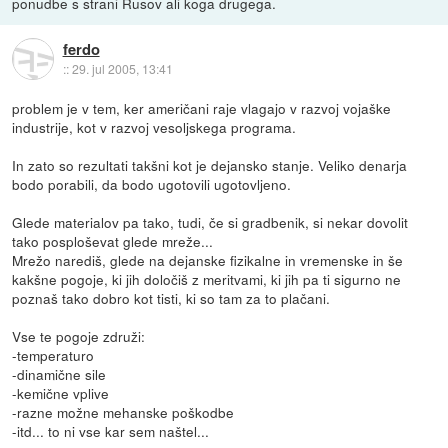
ponudbe s strani Rusov ali koga drugega.
ferdo
::
29. jul 2005, 13:41
problem je v tem, ker američani raje vlagajo v razvoj vojaške
industrije, kot v razvoj vesoljskega programa.
In zato so rezultati takšni kot je dejansko stanje. Veliko denarja
bodo porabili, da bodo ugotovili ugotovljeno.
Glede materialov pa tako, tudi, če si gradbenik, si nekar dovolit
tako posploševat glede mreže...
Mrežo narediš, glede na dejanske fizikalne in vremenske in še
kakšne pogoje, ki jih določiš z meritvami, ki jih pa ti sigurno ne
poznaš tako dobro kot tisti, ki so tam za to plačani.
Vse te pogoje združi:
-temperaturo
-dinamične sile
-kemične vplive
-razne možne mehanske poškodbe
-itd... to ni vse kar sem naštel...