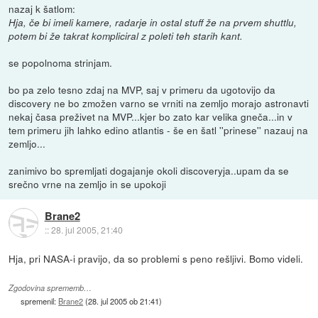
nazaj k šatlom:
Hja, če bi imeli kamere, radarje in ostal stuff že na prvem shuttlu,
potem bi že takrat kompliciral z poleti teh starih kant.
se popolnoma strinjam.
bo pa zelo tesno zdaj na MVP, saj v primeru da ugotovijo da
discovery ne bo zmožen varno se vrniti na zemljo morajo astronavti
nekaj časa preživet na MVP...kjer bo zato kar velika gneča...in v
tem primeru jih lahko edino atlantis - še en šatl ''prinese'' nazauj na
zemljo...
zanimivo bo spremljati dogajanje okoli discoveryja..upam da se
srečno vrne na zemljo in se upokoji
Brane2
::
28. jul 2005, 21:40
Hja, pri NASA-i pravijo, da so problemi s peno rešljivi. Bomo videli.
Zgodovina sprememb…
spremenil:
Brane2
(
28. jul 2005 ob 21:41
)