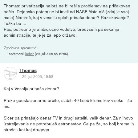
Thomas: privatizacija najbrž ne bi rešila problemov na pričakovan
način. Dejansko potem ne bi imeli od NASE čisto nič (zdaj je vsaj
malo) Namreč, kaj v vesolju sploh prinaša denar? Raziskovanje?
Težka bo ...
Pač, potrebno je ambiciozno vodstvo, predvsem pa sekanje
administracije, te je je za lepo državo.
Zgodovina sprememb…
spremenil:
keber
(
29. jul 2005 ob 19:56
)
Thomas
::
29. jul 2005, 19:58
Kaj v Vesolju prinaša denar?
Preko geostacionarne orbite, slabih 40 tisoč kilometrov visoko - še
nič.
Sicer pa prinašajo denar TV in drugi sateliti, velik denar. Za njihovo
izstreljevanje ne potrebuješ astronavtov. Če pa že, so bolj breme in
strošek kot kaj drugega.