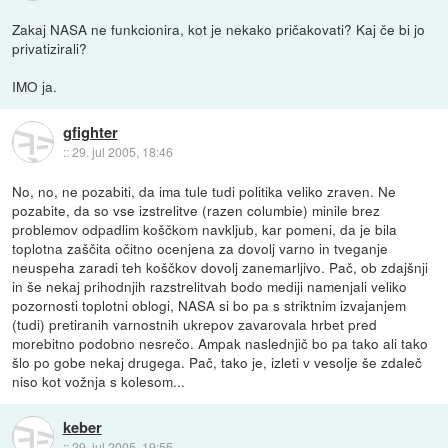
Zakaj NASA ne funkcionira, kot je nekako pričakovati? Kaj če bi jo
privatizirali?
IMO ja.
gfighter
::
29. jul 2005, 18:46
No, no, ne pozabiti, da ima tule tudi politika veliko zraven. Ne
pozabite, da so vse izstrelitve (razen columbie) minile brez
problemov odpadlim koščkom navkljub, kar pomeni, da je bila
toplotna zaščita očitno ocenjena za dovolj varno in tveganje
neuspeha zaradi teh koščkov dovolj zanemarljivo. Pač, ob zdajšnji
in še nekaj prihodnjih razstrelitvah bodo mediji namenjali veliko
pozornosti toplotni oblogi, NASA si bo pa s striktnim izvajanjem
(tudi) pretiranih varnostnih ukrepov zavarovala hrbet pred
morebitno podobno nesrečo. Ampak naslednjič bo pa tako ali tako
šlo po gobe nekaj drugega. Pač, tako je, izleti v vesolje še zdaleč
niso kot vožnja s kolesom...
keber
::
29. jul 2005, 19:55