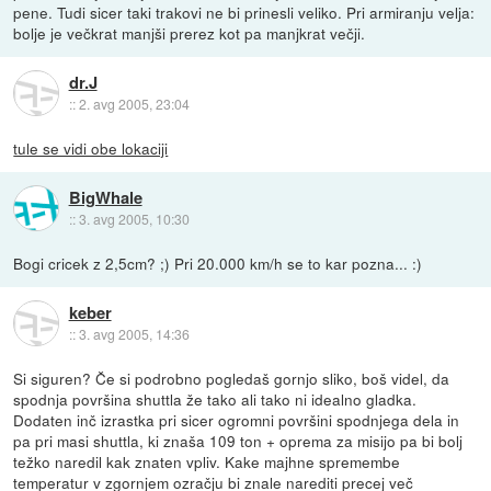
pene. Tudi sicer taki trakovi ne bi prinesli veliko. Pri armiranju velja:
bolje je večkrat manjši prerez kot pa manjkrat večji.
dr.J
::
2. avg 2005, 23:04
tule se vidi obe lokaciji
BigWhale
::
3. avg 2005, 10:30
Bogi cricek z 2,5cm? ;) Pri 20.000 km/h se to kar pozna... :)
keber
::
3. avg 2005, 14:36
Si siguren? Če si podrobno pogledaš gornjo sliko, boš videl, da
spodnja površina shuttla že tako ali tako ni idealno gladka.
Dodaten inč izrastka pri sicer ogromni površini spodnjega dela in
pa pri masi shuttla, ki znaša 109 ton + oprema za misijo pa bi bolj
težko naredil kak znaten vpliv. Kake majhne spremembe
temperatur v zgornjem ozračju bi znale narediti precej več