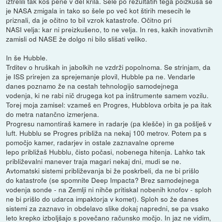
iztrelili tak kos pene v del krila. Šele po rezultatih tega poizkusa se
je NASA zmigala in tako so šele po več kot štirih mesecih le
priznali, da je očitno to bil vzrok katastrofe. Očitno pri
NASI velja: kar ni preizkušeno, to ne velja. In res, kakih inovativnih
zamisli od NASE že dolgo ni bilo slišati veliko.
In še Hubble.
Trditev o hruškah in jabolkih ne vzdrži popolnoma. Se strinjam, da
je ISS prirejen za sprejemanje plovil, Hubble pa ne. Vendarle
danes poznamo že na cestah tehnologijo samodejnega
vodenja, ki ne rabi nič drugega kot pa inštrumente samem vozilu.
Torej moja zamisel: vzameš en Progres, Hubblova orbita je pa itak
do metra natančno izmerjena.
Progresu namontiraš kamere in radarje (pa klešče) in ga pošlješ v
luft. Hubblu se Progres približa na nekaj 100 metrov. Potem pa s
pomočjo kamer, radarjev in ostale zaznavalne opreme
lepo približaš Hubblu, čisto počasi, nobenega hitenja. Lahko tak
približevalni manever traja magari nekaj dni, mudi se ne.
Avtomatski sistemi približevanja bi že poskrbeli, da ne bi prišlo
do katastrofe (se spomnite Deep Impacta? Brez samodejnega
vodenja sonde - na Zemlji ni nihče pritiskal nobenih knofov - sploh
ne bi prišlo do udarca impaktorja v komet). Sploh so že danes
sistemi za zaznavo in obdelavo slike dokaj napredni, se pa vsako
leto krepko izboljšajo s povečano računsko močjo. In jaz ne vidim,