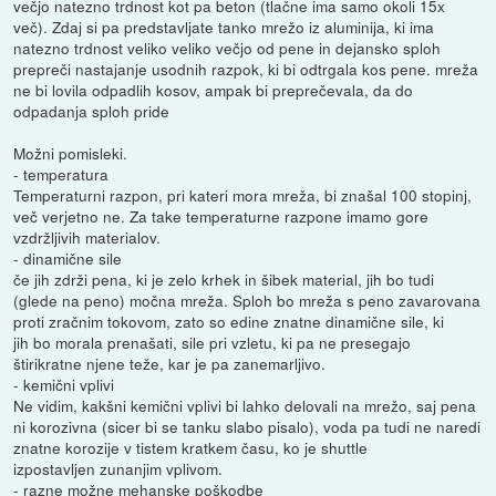
večjo natezno trdnost kot pa beton (tlačne ima samo okoli 15x
več). Zdaj si pa predstavljate tanko mrežo iz aluminija, ki ima
natezno trdnost veliko veliko večjo od pene in dejansko sploh
prepreči nastajanje usodnih razpok, ki bi odtrgala kos pene. mreža
ne bi lovila odpadlih kosov, ampak bi preprečevala, da do
odpadanja sploh pride
Možni pomisleki.
- temperatura
Temperaturni razpon, pri kateri mora mreža, bi znašal 100 stopinj,
več verjetno ne. Za take temperaturne razpone imamo gore
vzdržljivih materialov.
- dinamične sile
če jih zdrži pena, ki je zelo krhek in šibek material, jih bo tudi
(glede na peno) močna mreža. Sploh bo mreža s peno zavarovana
proti zračnim tokovom, zato so edine znatne dinamične sile, ki
jih bo morala prenašati, sile pri vzletu, ki pa ne presegajo
štirikratne njene teže, kar je pa zanemarljivo.
- kemični vplivi
Ne vidim, kakšni kemični vplivi bi lahko delovali na mrežo, saj pena
ni korozivna (sicer bi se tanku slabo pisalo), voda pa tudi ne naredi
znatne korozije v tistem kratkem času, ko je shuttle
izpostavljen zunanjim vplivom.
- razne možne mehanske poškodbe