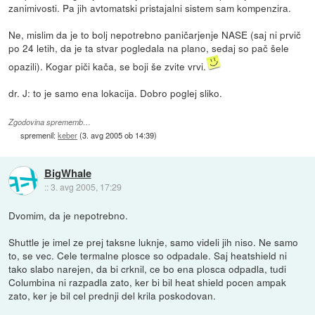
zanimivosti. Pa jih avtomatski pristajalni sistem sam kompenzira.
Ne, mislim da je to bolj nepotrebno paničarjenje NASE (saj ni prvič
po 24 letih, da je ta stvar pogledala na plano, sedaj so pač šele
opazili). Kogar piči kača, se boji še zvite vrvi.
dr. J: to je samo ena lokacija. Dobro poglej sliko.
Zgodovina sprememb…
spremenil:
keber
(
3. avg 2005 ob 14:39
)
BigWhale
::
3. avg 2005, 17:29
Dvomim, da je nepotrebno.
Shuttle je imel ze prej taksne luknje, samo videli jih niso. Ne samo
to, se vec. Cele termalne plosce so odpadale. Saj heatshield ni
tako slabo narejen, da bi crknil, ce bo ena plosca odpadla, tudi
Columbina ni razpadla zato, ker bi bil heat shield pocen ampak
zato, ker je bil cel prednji del krila poskodovan.