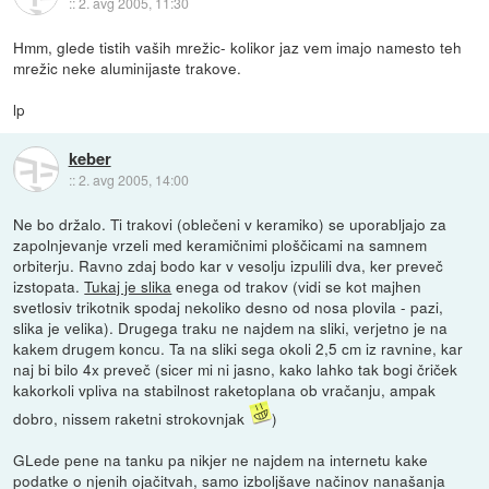
::
2. avg 2005, 11:30
Hmm, glede tistih vaših mrežic- kolikor jaz vem imajo namesto teh
mrežic neke aluminijaste trakove.
lp
keber
::
2. avg 2005, 14:00
Ne bo držalo. Ti trakovi (oblečeni v keramiko) se uporabljajo za
zapolnjevanje vrzeli med keramičnimi ploščicami na samnem
orbiterju. Ravno zdaj bodo kar v vesolju izpulili dva, ker preveč
izstopata.
Tukaj je slika
enega od trakov (vidi se kot majhen
svetlosiv trikotnik spodaj nekoliko desno od nosa plovila - pazi,
slika je velika). Drugega traku ne najdem na sliki, verjetno je na
kakem drugem koncu. Ta na sliki sega okoli 2,5 cm iz ravnine, kar
naj bi bilo 4x preveč (sicer mi ni jasno, kako lahko tak bogi čriček
kakorkoli vpliva na stabilnost raketoplana ob vračanju, ampak
dobro, nissem raketni strokovnjak
)
GLede pene na tanku pa nikjer ne najdem na internetu kake
podatke o njenih ojačitvah, samo izboljšave načinov nanašanja