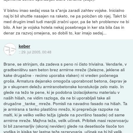
V bistvu imao sedaj vssa ta s*anja zaradi zahtev vojske. Inicialno
naj bi bil shuttle nasajen na raketo, ne pa položen ob njej. Takrt bi
med drugim imeli tudi manjši zračni upor, pa še teh problemov ne bi
bilo. A ker je vojska hotela nekaj posebnega in ker sta bila čas in
denar za razvoj omejena, so dobili to, kar imajo sedaj...
keber
::
29. jul 2005, 00:48
Brane, se strinjam, da zadeva s peno ni čisto trivialna. Vendarle, v
gradbeništvu sam beton brez armirne mreže (železne, jeklene ali
kake drugačne - recimo uporaba vlaken) ni vreden počenega
groša. Armatura dejansko omogoča uporabnost betona, čeprav je
je v skupnem deležu armiranobetonske konstukcije zelo malo. In
glede na težo te pene, ki je podobna izolacijskemu materialu v
naših hišah, ne vidim razloga, da ne bi uporabljali take ali
drugačne _tanke_ mreže. Pomisli na navadno fasado na hišah. Ta
je armirana s tanko plastično mrežo, ki preprečuje razpoke na
malti, ki je veliko veliko težja (glede na površino fasade) od same
armirne mreže. Majhna teža, velik učinek. Pribitek masi rezervoarju
bi bil zanemarljiv (skoraj neviden) glede na desetisoče tisoče ton
vodika in kisika ter lastne teže rezervoarja, učinek pa bi bil velik.