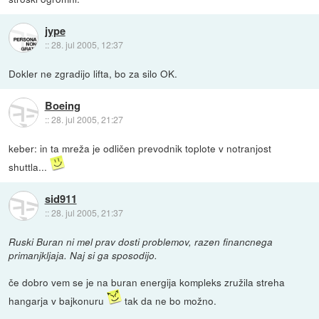
jype
::
28. jul 2005, 12:37
Dokler ne zgradijo lifta, bo za silo OK.
Boeing
::
28. jul 2005, 21:27
keber: in ta mreža je odličen prevodnik toplote v notranjost
shuttla...
sid911
::
28. jul 2005, 21:37
Ruski Buran ni mel prav dosti problemov, razen financnega
primanjkljaja. Naj si ga sposodijo.
če dobro vem se je na buran energija kompleks zružila streha
hangarja v bajkonuru
tak da ne bo možno.