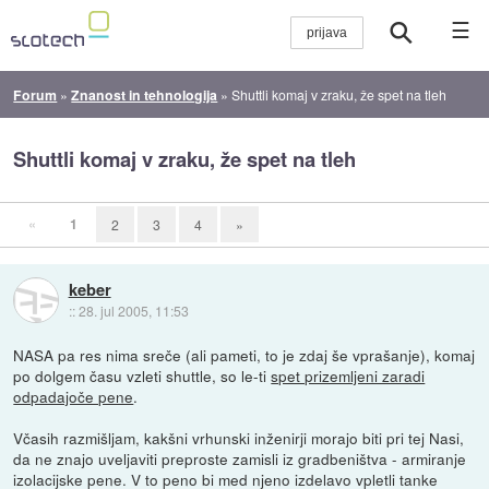
☰
Forum
»
Znanost in tehnologija
»
Shuttli komaj v zraku, že spet na tleh
Shuttli komaj v zraku, že spet na tleh
«
1
2
3
4
»
keber
::
28. jul 2005, 11:53
NASA pa res nima sreče (ali pameti, to je zdaj še vprašanje), komaj
po dolgem času vzleti shuttle, so le-ti
spet prizemljeni zaradi
odpadajoče pene
.
Včasih razmišljam, kakšni vrhunski inženirji morajo biti pri tej Nasi,
da ne znajo uveljaviti preproste zamisli iz gradbeništva - armiranje
izolacijske pene. V to peno bi med njeno izdelavo vpletli tanke