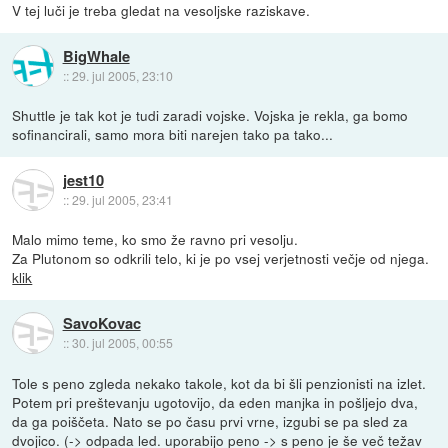
V tej luči je treba gledat na vesoljske raziskave.
BigWhale
::
29. jul 2005, 23:10
Shuttle je tak kot je tudi zaradi vojske. Vojska je rekla, ga bomo
sofinancirali, samo mora biti narejen tako pa tako...
jest10
::
29. jul 2005, 23:41
Malo mimo teme, ko smo že ravno pri vesolju.
Za Plutonom so odkrili telo, ki je po vsej verjetnosti večje od njega.
klik
SavoKovac
::
30. jul 2005, 00:55
Tole s peno zgleda nekako takole, kot da bi šli penzionisti na izlet.
Potem pri preštevanju ugotovijo, da eden manjka in pošljejo dva,
da ga poiščeta. Nato se po času prvi vrne, izgubi se pa sled za
dvojico. (-> odpada led. uporabijo peno -> s peno je še več težav