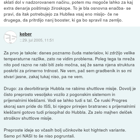
sklati dol v nadzorovanem načinu, potem mu mogoče lahko za kaj
extra denarja poštimajo žiroskope. To je bla osnovna enačba- se
pravi, da itak potrebujejo za Hubllea vsaj eno misijo- če ne
drugega, da pritrdijo nanj booster, ki ga bo spravil na zemljo.
keber
::
29. jul 2005, 11:51
Za prvo je takole: danes poznamo čuda materialov, ki zdržijo velike
temperaturne razlike, zato ne vidim problema. Poleg tega ta mreža
nito pod razno ne rabi biti zelo močna, saj že sama njena struktura
poskrbi za primerno trdnost. Ne vem, pač sem gradbenik in so mi
stvari jasne, zakaj tukaj niso, pa ne vem.
Drugo: za deorbitiranje Hubbla ne rabimo shuttlove misije. Dovolj je
čisto preprosto vesoljsko vozilo z pogonskim sistemom in
prijemalnimi kleščami. Vodi se lahko tudi s tal. Če ruski Progres
skoraj sam pride do ISS, bi njegov prirejen bratranec s prijemalnimi
kleščami gotovo tudi prisopihal do Hubbla. Za zelo majhen delček
stroškov shuttlove misije.
Preproste ideje so včasih bolj učinkovite kot hightech variante.
Samo pri NASI to še niso pogruntali.