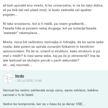
ali boš uporabil eno mrežo, ki bo univerzalna, in ne bo tako dobra,
ali pa boš dal več plasti mrež, ki bodo zadostile cel spekter
pogojev...
Ni tako enostavno, kot si ti misliš, pa nisem gradbenik...
Fasada hiše je povsem nekaj drugega, kot pa izolacija/fasada
"watewer" raketoplana...
Mreža, mora biti večkratno močnejša in trdnejša, da bo sama sebe
nosila, šele potem se upirala zunanjim fizikalnim in kemičnim
vplovom/silam. Pa še to, omenil si strukturo, kako strukturo si pa
imel v mislih? ki nosi sama sebe, kaj pa če jo obremeniš? ima še
iste lastnosti se slučajno poruši v parih sekundah?
ah....sej razumeš...
ferdo
::
29. jul 2005, 13:46
Varnost bo vedno zahtevala svojo ceno, samo odvisno, kakšno
varnost v % bi želeli.
Vedno bo kompromis, ker so v času ko je denar VSE...