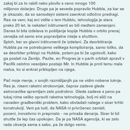
zakaj bi za to rabili neko plovilo s ceno mnogo 100
milijonov dolarjev. Drugo pa je seveda popravilo Hubbla, za kar se
je izkazalo, da so samodejni sistemi zaenkrat odločno predragi.
Res ne vem, kaj eni vidite v tem Hubblu, tehnologija je stara
preko 20 let, le nekateri inštrumenti so bili medtem zamenjani.
Danes bi bila izdelava in pošiljanje kopije Hubbla v orbito precej
cenejša od samo ene popravljalne misije s shuttlom.
Sploh, ker so glavni inštrumenti že izdelani. Za deorbitiranje
Hubbla pa ne potrebujemo velikega kompliciranja, samo toliko, da
se deorbiter priklopi na Hubble, potem pa bi že ugotovili, kako
ga poslati na Zemljo. Pazite, en Progres je v parih orbitah spravil v
Pacifik celotno vesoljsko postajo Mir. In Hubble je proti temu mala
malca, ko si enkrat priklopljen na njega.
Pač moje menje, v svojih razmišljanjih pa ne vidim nobene luknje.
Res je, nisem raketni strokovnjak, čeprav zadeve glede
astronavtike spremljam zelo podrobno. Glede zadeve s peno pa
tukaj nima veliko opraviti raketna tehnologija, bolj mi sliči na
navaden gradbeniški problem, kako obvladati natege v sicer krhki
konstrukciji. Vem pa tudi, da NASA ni privrženec zamisli,
poceni, inovativno in preprosto - ne prinaša denarja. Sicer bi bil
shuttle že lep čas upokojen. Da je pa NASA agencija, ki se zelo
rada ukvarja sama s sabo, pa že dolgo vemo.