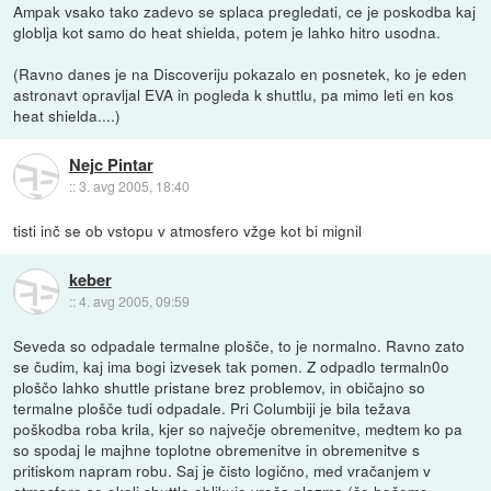
Ampak vsako tako zadevo se splaca pregledati, ce je poskodba kaj
globlja kot samo do heat shielda, potem je lahko hitro usodna.
(Ravno danes je na Discoveriju pokazalo en posnetek, ko je eden
astronavt opravljal EVA in pogleda k shuttlu, pa mimo leti en kos
heat shielda....)
Nejc Pintar
::
3. avg 2005, 18:40
tisti inč se ob vstopu v atmosfero vžge kot bi mignil
keber
::
4. avg 2005, 09:59
Seveda so odpadale termalne plošče, to je normalno. Ravno zato
se čudim, kaj ima bogi izvesek tak pomen. Z odpadlo termaln0o
ploščo lahko shuttle pristane brez problemov, in običajno so
termalne plošče tudi odpadale. Pri Columbiji je bila težava
poškodba roba krila, kjer so največje obremenitve, medtem ko pa
so spodaj le majhne toplotne obremenitve in obremenitve s
pritiskom napram robu. Saj je čisto logično, med vračanjem v
atmosfero se okoli shuttla oblikuje vroča plazma (če hočemo