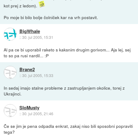
kot prej z ledom).
Po moje bi bilo bolje čolniček kar na vrh postavit.
BigWhale
::
30. jul 2005, 15:31
Al pa ce bi uporabil raketo s kaksnim drugim gorivom... Aja lej, sej
to so pa rusi nardil... :P
Brane2
::
30. jul 2005, 15:33
In sedaj imajo stalne probleme z zastrupljanjem okolice, torej z
Ukrajinci.
SloMusty
::
30. jul 2005, 21:46
Če se jim je pena odpadla enkrat, zakaj niso bili sposobni popraviti
tega?