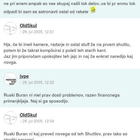
ne pri enem ampak so vse skupaj našli tok delov..ce bi pr enmu tok
odpadl bi sam se astronavti ostal od rakete
OldSkul
::
28. jul 2005, 12:31
Hja, če bi imeli kamere, radarje in ostal stuff že na prvem shuttlu,
potem bi že takrat kompliciral z poleti teh starih kant.
Jaz jim priporočam upokojitev teh jajc in naj že enkrat naredijo kaj
novga.
jype
::
28. jul 2005, 12:32
Ruski Buran ni mel prav dosti problemov, razen financnega
primanjkljaja. Naj si ga sposodijo.
OldSkul
::
28. jul 2005, 12:34
Ruski Buran ni kaj preveč novega od teh Shuttlov, prav tako so
stroški ogromni.