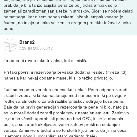
bral, da je bila ta izolacijska pena že bolj trdna ampak so jo
zamenjali zaradi zmanjšanja teže in stroškov. Sicer se nočem delati
pametnega, ker nisem noben raketni inženir, ampak vseeno je
čudno, da imajo pri tako velikem in dragem projektu težave z neko
peno.
Brane2
::
29. jul 2005, 00:17
Ta pena ni ravno tako trivialna, kot si misliš.
Pri taki površini rezervoarja bi vsaka dodatna rešitev (mreža itd)
nanesla kar nekaj dodatne mase, ki si jo težko privoščijo.
Tudi sama pena verjetno nanese kar nekaj. Pena odpada zaradi
zračnih žepov, ki lahko nastanejo med nanosom in ki po dvigu v
redkejšo atmosfero zaradi razlike pritiskov odtrgajo kose pene.
Baje da na prvih generacijah rezercoarja te pene ni bilo, nato pa
so jo morali dodati zaradi problemov z nastajanjem letu. Zanimivo
je,d a so včasih uporabljali peno na bazi CFC, ki se je obnesla
bolje, a so zaradi okoljevarstvenih zahtev prešli na sedanjoo
verzijo. Zanimivo e tudi,d a so to storili kljub temu, da jim je cesar
izjemoma dovolil uporabljati staro varianto (baje).