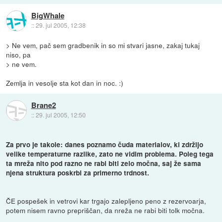
BigWhale
::
29. jul 2005, 12:38
> Ne vem, pač sem gradbenik in so mi stvari jasne, zakaj tukaj
niso, pa
> ne vem.
Zemlja in vesolje sta kot dan in noc. :)
Brane2
::
29. jul 2005, 12:50
Za prvo je takole: danes poznamo čuda materialov, ki zdržijo
velike temperaturne razlike, zato ne vidim problema. Poleg tega
ta mreža nito pod razno ne rabi biti zelo močna, saj že sama
njena struktura poskrbi za primerno trdnost.
ČE pospešek in vetrovi kar trgajo zalepljeno peno z rezervoarja,
potem nisem ravno prepriščan, da nreža ne rabi biti tolk močna.