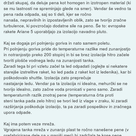
držati skupaj, da deluje pena kot homogen in izotropen material (ki
se mu lastnosti ne spreminjajo glede na smer). Vendar še vedno ta
pena rada odpada, saj so ti deli, kjer se ročno
nanaša, nepravilnih in izpostavljenih oblik, zato se tvorijo zračne
turbulence, ki povzročajo dodatne sile na peno. Še to: evropske
rakete Ariane 5 uporabljajo za izolacijo navadno pluto.
Kaj se dogaja pri polnjenju goriva in nato samem poletu.
Pri polnjenju goriva pride do temperaturne razlike med zunanjostjo
in notranjostjo preko 200 stopinj in bi se brez izolacije hitro začele
tvoriti plošče vodnega ledu na zunanjosti tanka.
Zaradi tega bi pri vzletu začel ta led odpadati (oglejte si nekatere
starejše izstrelitve raket, ko led pada z raket kot iz ledenika), kar bi
poškodovalo shuttle. Izolacija zato preprečuje
nastajanje ledu. Vendar pa ta izolacija ni idealna, mehurčki se ne
tvorijo idealno, zato začne voda pronicati v peno samo. Zaradi
temperaturnih razlik znotraj pene (temperaturna črta proti
steni tanka pada zelo hitro) se tvori led iz vlage v zraku, ki zaradi
razširjanja poškoduje izolacijo, ta pa zaradi pospeškov in zračnega
upora odpade.
Kaj ima potem veze mreža.
Vgrajena tanka mreža v zunanjo plast te ročno nanešene pene (v
prefabricirane dele pa v manjši meri) bi zadržala te kose pene.