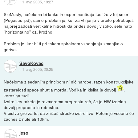
::
1. avg 2005, 19:27
SloMusty, načeloma bi lahko in experimentirajo tudi že v tej smeri
(Pegasus ipd), samo problem je, ker za vtirjenje v orbito potrebuješ
najprej zadosti vertikalne hitrosti da prideš dovolj visoko, šele nato
"horizontalno" oz. krožno.
Problem je, ker bi ti pri takem spiralnem vzpenjanju zmanjkalo
goriva.
SavoKovac
::
1. avg 2005, 20:25
Načeloma z sedanjim principom ni nič narobe, razen konstrukcijske
zastarelosti space shuttla morda. Vodika in kisika je dovolj
,
kerozina tudi.
Izstrelitev rakete je razmeroma preprosta reč, če je HW izdelan
dovolj preprosto in robustno.
V bistvu gre za to, da znižaš stroške izstrelitve. Potem je vseeno če
začneš z nule ali 10km.
jeso