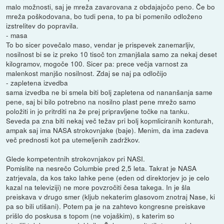
malo možnosti, saj je mreža zavarovana z obdajajočo peno. Če bo
mreža poškodovana, bo tudi pena, to pa bi pomenilo odloženo
izstrelitev do popravila.
- masa
To bo sicer povečalo maso, vendar je prispevek zanemarljiv,
nosilnost bi se iz preko 10 tisoč ton zmanjšala samo za nekaj deset
kilogramov, mogoče 100. Sicer pa: prece večja varnost za
malenkost manjšo nosilnost. Zdaj se naj pa odločijo
- zapletena izvedba
sama izvedba ne bi smela biti bolj zapletena od nananšanja same
pene, saj bi bilo potrebno na nosilno plast pene mrežo samo
položiti in jo pritrditi na že prej pripravljene točke na tanku.
Seveda pa zna biti nekaj več težav pri bolj kopmliciranih konturah,
ampak saj ima NASA strokovnjake (baje). Menim, da ima zadeva
več prednosti kot pa utemeljenih zadržkov.
Glede kompetentnih strokovnjakov pri NASI.
Pomislite na nesrečo Columbie pred 2,5 leta. Takrat je NASA
zatrjevala, da kos tako lahke pene (eden od direktorjev jo je celo
kazal na televiziji) ne more povzročiti česa takega. In je šla
preiskava v drugo smer (kljub nekaterim glasovom znotraj Nase, ki
pa so bili utišani). Potem pa je na zahtevo kongresne preiskave
prišlo do poskusa s topom (ne vojaškim), s katerim so