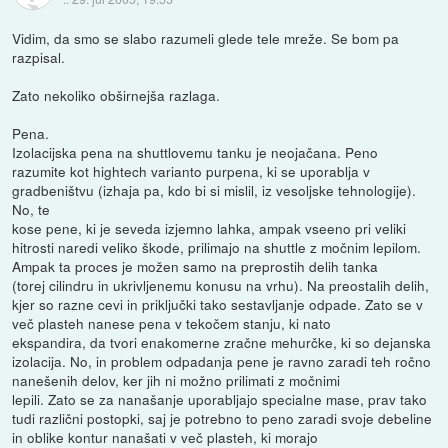
Vidim, da smo se slabo razumeli glede tele mreže. Se bom pa
razpisal.
Zato nekoliko obširnejša razlaga.
Pena.
Izolacijska pena na shuttlovemu tanku je neojačana. Peno
razumite kot hightech varianto purpena, ki se uporablja v
gradbeništvu (izhaja pa, kdo bi si mislil, iz vesoljske tehnologije).
No, te
kose pene, ki je seveda izjemno lahka, ampak vseeno pri veliki
hitrosti naredi veliko škode, prilimajo na shuttle z močnim lepilom.
Ampak ta proces je možen samo na preprostih delih tanka
(torej cilindru in ukrivljenemu konusu na vrhu). Na preostalih delih,
kjer so razne cevi in priključki tako sestavljanje odpade. Zato se v
več plasteh nanese pena v tekočem stanju, ki nato
ekspandira, da tvori enakomerne zračne mehurčke, ki so dejanska
izolacija. No, in problem odpadanja pene je ravno zaradi teh ročno
nanešenih delov, ker jih ni možno prilimati z močnimi
lepili. Zato se za nanašanje uporabljajo specialne mase, prav tako
tudi različni postopki, saj je potrebno to peno zaradi svoje debeline
in oblike kontur nanašati v več plasteh, ki morajo