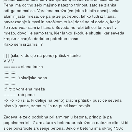
Pena ima očitno zelo majhno natezno trdnost, zato se zlahka
odtrga od matice. Vgrajena mreža (verjetno bi bila dovolj tanka
aluminijasta mreža, če pa je že potrebno, lahko tudi iz titana,
navsezadnje k masi in stroškom to kaj dosti ne bi dodalo, ker je
že rezervoar sam iz titana). Seveda ne rabi biti cel tank ovit v
mrežo, dovolj je samo tam, kjer lahko škoduje shuttlu, kar seveda
krepko zmanjša dodatno potrebno maso.
Kako sem si zamislil?
| | | (sila, ki deluje na peno) pritisk v tanku
V V V
======= stena tanka
:::::::::::
::::::::::: izolacijska pena
:::::::::::
::*:*:*:: vgrajena mreža
--------- rob pene
~> ~> ~> (sila, ki deluje na peno) zračni pritisk - puščice seveda
niso vijugaste, samo mi jih ne pusti imeti ravnih
Zadeva je zelo podobna pri armiranju betona, princip je pa
popolnoma isti. Z armaturo v betonu prestrežemo natezne sile, ki bi
sicer povzročile zrušenje betona. Jeklo v betonu ima okrog 150x