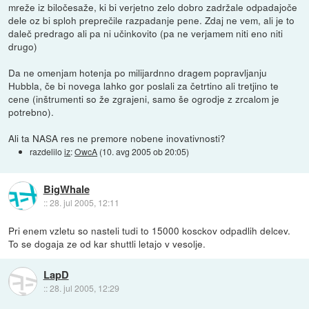
mreže iz biločesaže, ki bi verjetno zelo dobro zadržale odpadajoče
dele oz bi sploh preprečile razpadanje pene. Zdaj ne vem, ali je to
daleč predrago ali pa ni učinkovito (pa ne verjamem niti eno niti
drugo)
Da ne omenjam hotenja po milijardnno dragem popravljanju
Hubbla, če bi novega lahko gor poslali za četrtino ali tretjino te
cene (inštrumenti so že zgrajeni, samo še ogrodje z zrcalom je
potrebno).
Ali ta NASA res ne premore nobene inovativnosti?
razdelilo
iz
:
OwcA
(
10. avg 2005 ob 20:05
)
BigWhale
::
28. jul 2005, 12:11
Pri enem vzletu so nasteli tudi to 15000 kosckov odpadlih delcev.
To se dogaja ze od kar shuttli letajo v vesolje.
LapD
::
28. jul 2005, 12:29