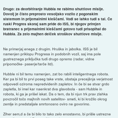
Drugo: za deorbitiranje Hubbla ne rabimo shuttlove misije.
Dovolj je čisto preprosto vesoljsko vozilo z pogonskim
sistemom in prijemalnimi kleščami. Vodi se lahko tudi s tal. Če
ruski Progres skoraj sam pride do ISS, bi njegov prirejen
bratranec s prijemalnimi kleščami gotovo tudi prisopihal do
Hubbla. Za zelo majhen delček stroškov shuttlove misije.
Ne primerjaj enega z drugim. Hruška in jabolka. ISS je bil
namenjen priklopu Progresa in podobnih vozil, saj ima pole
gustreznega priključka tudi drugo opremo (radar, vidne
pripomočke- paserje/tarče itd).
Hubble ni bil temu namenjen, zat bo rabili inteligentnega robota.
Ker pa bi bil to prvi poseg take vrste, obstaja precejšnja verjetnost
odpovedi oziroma nepredvidenih zapletov. In če bi se stvar grdo
zapletla, bi imel kar naenkrat dva glavobola - sam Hubble in
robota, ki ga je prišel iskat. Da o tem, da bi njun trk prav zlahka
povzročil točo majhnih novih satelitov- smeti, ki bi krožilo okrog
zemlje in predstaljale smrtonosno oviro ne govorimo.
Ziher sem,d a če bi bilo to tako zelo enostavno, bi prišle ustrezne