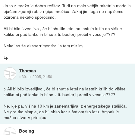
Ja to z mrežo je dobra rešitev. Tudi na malo večjih raketnih modelih
ojačam zgornji rob z rigips mrežico. Zakaj jim tega ne napišemo
oziroma nekako sporočimo.
Ali bi bilo izvedljivo , če bi shuttle letel na lastnih krilih do višine
koliko bi pač lahko in bi se z ti. busterji prebil v vesolje????
Nekaj so že eksperrimentirali s tem mislim.
Lp
Thomas
::
30. jul 2005, 21:50
> Ali bi bilo izvedljivo , če bi shuttle letel na lastnih krilih do višine
koliko bi pač lahko in bi se z ti. busterji prebil v vesolje????
Ne, kje pa. višina 10 km je zanemarljiva, z energetskega stališča.
Ne gre tko simple, da bi lahko kar s šatlom tko letu. Ampak je
možna stvar v principu.
Boeing