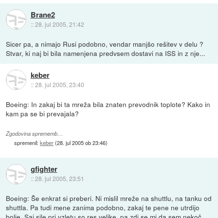
Brane2
::
28. jul 2005, 21:42
Sicer pa, a nimajo Rusi podobno, vendar manjšo rešitev v delu ?
Stvar, ki naj bi bila namenjena predvsem dostavi na ISS in z nje...
keber
::
28. jul 2005, 23:40
Boeing: In zakaj bi ta mreža bila znaten prevodnik toplote? Kako in
kam pa se bi prevajala?
Zgodovina sprememb…
spremenil:
keber
(
28. jul 2005 ob 23:46
)
gfighter
::
28. jul 2005, 23:51
Boeing: Še enkrat si preberi. Ni mislil mreže na shuttlu, na tanku od
shuttla. Pa tudi mene zanima podobno, zakaj te pene ne utrdijo
bolje. Saj sile pri vzletu so res velike, pa zdi se mi da sem nekoč