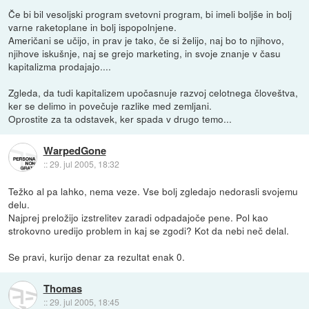
Če bi bil vesoljski program svetovni program, bi imeli boljše in bolj
varne raketoplane in bolj ispopolnjene.
Američani se učijo, in prav je tako, če si želijo, naj bo to njihovo,
njihove iskušnje, naj se grejo marketing, in svoje znanje v času
kapitalizma prodajajo....
Zgleda, da tudi kapitalizem upočasnuje razvoj celotnega človeštva,
ker se delimo in povečuje razlike med zemljani.
Oprostite za ta odstavek, ker spada v drugo temo...
WarpedGone
::
29. jul 2005, 18:32
Težko al pa lahko, nema veze. Vse bolj zgledajo nedorasli svojemu
delu.
Najprej preložijo izstrelitev zaradi odpadajoče pene. Pol kao
strokovno uredijo problem in kaj se zgodi? Kot da nebi neč delal.
Se pravi, kurijo denar za rezultat enak 0.
Thomas
::
29. jul 2005, 18:45