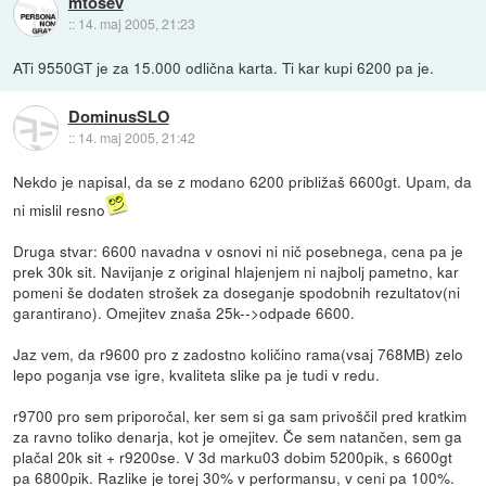
mtosev
::
14. maj 2005, 21:23
ATi 9550GT je za 15.000 odlična karta. Ti kar kupi 6200 pa je.
DominusSLO
::
14. maj 2005, 21:42
Nekdo je napisal, da se z modano 6200 približaš 6600gt. Upam, da
ni mislil resno
Druga stvar: 6600 navadna v osnovi ni nič posebnega, cena pa je
prek 30k sit. Navijanje z original hlajenjem ni najbolj pametno, kar
pomeni še dodaten strošek za doseganje spodobnih rezultatov(ni
garantirano). Omejitev znaša 25k-->odpade 6600.
Jaz vem, da r9600 pro z zadostno količino rama(vsaj 768MB) zelo
lepo poganja vse igre, kvaliteta slike pa je tudi v redu.
r9700 pro sem priporočal, ker sem si ga sam privoščil pred kratkim
za ravno toliko denarja, kot je omejitev. Če sem natančen, sem ga
plačal 20k sit + r9200se. V 3d marku03 dobim 5200pik, s 6600gt
pa 6800pik. Razlike je torej 30% v performansu, v ceni pa 100%.