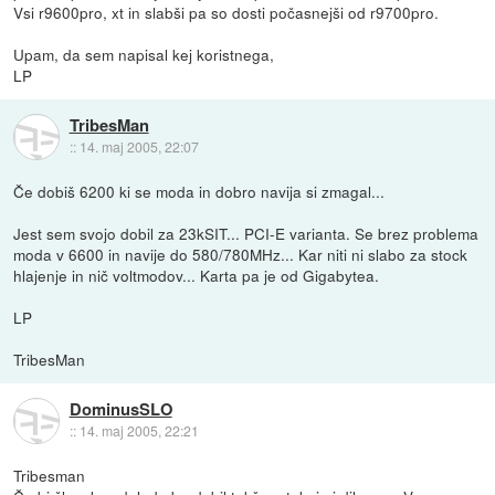
Vsi r9600pro, xt in slabši pa so dosti počasnejši od r9700pro.
Upam, da sem napisal kej koristnega,
LP
TribesMan
::
14. maj 2005, 22:07
Če dobiš 6200 ki se moda in dobro navija si zmagal...
Jest sem svojo dobil za 23kSIT... PCI-E varianta. Se brez problema
moda v 6600 in navije do 580/780MHz... Kar niti ni slabo za stock
hlajenje in nič voltmodov... Karta pa je od Gigabytea.
LP
TribesMan
DominusSLO
::
14. maj 2005, 22:21
Tribesman