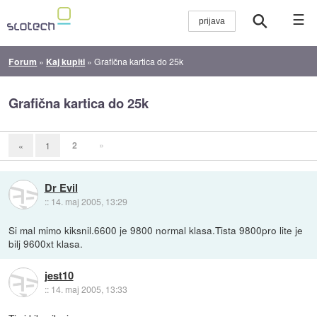
☰
Forum
»
Kaj kupiti
»
Grafična kartica do 25k
Grafična kartica do 25k
2
»
«
1
Dr Evil
::
14. maj 2005, 13:29
Si mal mimo kiksnil.6600 je 9800 normal klasa.Tista 9800pro lite je
bilj 9600xt klasa.
jest10
::
14. maj 2005, 13:33