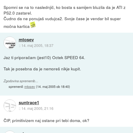
Spomni se na to naslednjič, ko bosta s samijem bluzila da je ATI z
PS2.0 zastarel.
Čudno da ne ponujaš vudujca2. Svoje čase je vendar bil super
močna kartica
mtosev
::
14. maj 2005, 18:37
Jaz ti priporačam (jest10) Octek SPEED 64.
Tak je posebna da je nemoreš nikje kupit.
Zgodovina sprememb…
spremenil:
mtosev
(
14. maj 2005 ob 18:40
)
suntrace1
::
14. maj 2005, 21:16
ČIP, primitivizem naj ostane pri tebi doma, ok?