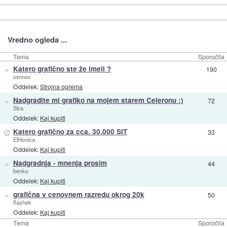
Vredno ogleda ...
Tema
Sporočila
»
Katero grafično ste že imeli ?
190
simnov
Oddelek:
Strojna oprema
»
Nadgradite mi grafiko na mojem starem Celeronu :)
72
Stra
Oddelek:
Kaj kupiti
⊘
Katero grafično za cca. 30.000 SIT
33
ElHovica
Oddelek:
Kaj kupiti
»
Nadgradnja - mnenja prosim
44
benko
Oddelek:
Kaj kupiti
»
grafična v cenovnem razredu okrog 20k
50
flashek
Oddelek:
Kaj kupiti
Tema
Sporočila