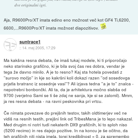
dve originalni igri.
Aja, R9600Pro/XT imata edino eno možnost več kot GF4 Ti,6200,
6600,...R9600Pro/XT imata možnost diapozitivov.
suntrace1
::
14. maj 2005, 17:29
Ma kakšna resna debata, če imaš tukaj modele, ki ti priporočajo
neko starinsko grafično, ki je bila svoj čas res dobra, vendar je
tega že davno minilo. A je to resno? Kaj sta hotela povedati z
''surovo močjo'' in kje so kakršni koli dokazi razen ''od sosedovga
prjatla bratranc iz sosednje vasi''? Ali izjava tedna ''a je to'' znalca -
nepotrebni bonbončki. Ali ta, da je arhitektura močno slabša od
9700 (verjetno Sami se ti še zdaj ne sanja, kje si se zalomil). Mmm,
ja res resna debata - na ravni peskovnika pri vrtcu.
Če nimata povezave do prejšnih testov, takih oldtimerjev več ne
vidiš na resnih testih, prejšni link od TribesMana je to lepo nakazal.
Med drugim ni notri tudi nekaterih DX9 grafičnih, ki to sploh niso
(5200 recimo) in res dajejo pozitive. In na koncu je še očitno, da
teh grafičnih niti nista imela, torej kredibilnost = 0, za spremembo