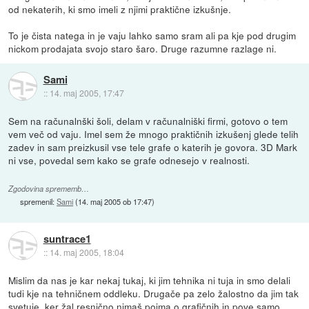
od nekaterih, ki smo imeli z njimi praktične izkušnje.
To je čista natega in je vaju lahko samo sram ali pa kje pod drugim
nickom prodajata svojo staro šaro. Druge razumne razlage ni.
Sami
::
14. maj 2005, 17:47
Sem na računalnški šoli, delam v računalniški firmi, gotovo o tem
vem več od vaju. Imel sem že mnogo praktičnih izkušenj glede telih
zadev in sam preizkusil vse tele grafe o katerih je govora. 3D Mark
ni vse, povedal sem kako se grafe odnesejo v realnosti.
Zgodovina sprememb…
spremenil:
Sami
(
14. maj 2005 ob 17:47
)
suntrace1
::
14. maj 2005, 18:04
Mislim da nas je kar nekaj tukaj, ki jim tehnika ni tuja in smo delali
tudi kje na tehničnem oddleku. Drugače pa zelo žalostno da jim tak
svetuje, ker žal resnično nimaš pojma o grafičnih in pove samo