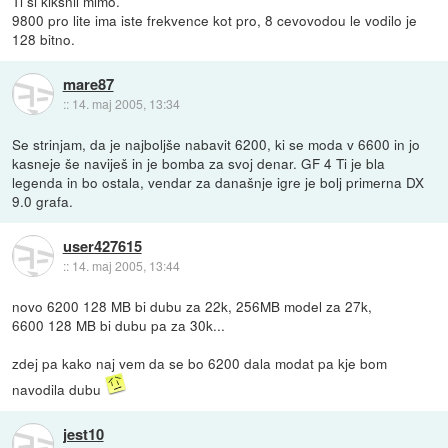
Ti si kiksnil mimo.
9800 pro lite ima iste frekvence kot pro, 8 cevovodou le vodilo je
128 bitno.
mare87
::
14. maj 2005, 13:34
Se strinjam, da je najboljše nabavit 6200, ki se moda v 6600 in jo
kasneje še naviješ in je bomba za svoj denar. GF 4 Ti je bla
legenda in bo ostala, vendar za današnje igre je bolj primerna DX
9.0 grafa.
user427615
::
14. maj 2005, 13:44
novo 6200 128 MB bi dubu za 22k, 256MB model za 27k,
6600 128 MB bi dubu pa za 30k...
zdej pa kako naj vem da se bo 6200 dala modat pa kje bom
navodila dubu
jest10