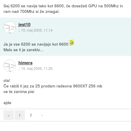
Sej 6200 se navija tako kot 6600, če dosežeš GPU na 500Mhz in
ram nad 700Mhz si že zmagal.
jest10
::
15. maj 2005, 11:14
Ja ja vse 6200 se navijajo kot 6600
Malo se ti je zareklo...
himera
::
15. maj 2005, 11:25
ola!
Če rabiš ti jaz za 25 prodam radeona 9600XT 256 mb
ce te zanima pisi
ajde
2
»
«
1