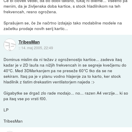
Če bi človek vedel, da bo dobil takšno, tukaj ni dileme... Vseeno pa
menim, da je življenska doba kartice, s stock hladilnikom na teh
frekvencah, resno ogrožena.
Sprašujem se, če že načrtno izdajajo tako modabilne modele na
začetku prodaje novih serij kartic...
TribesMan
::
14. maj 2005, 22:49
Dominus mislim da ni težav z ogroženostjo kartice... zadeva itaq
kadar je v 2D laufa na nižjih frekvencah in se segreje kvečjemu do
40°C. Med 3DMarkanjem pa ne preseže 60°C tko da se ne
sekiram. Itaq pa je v planu vodno hlajenje za to karto, ker stock
hladilnik z tistim drekastim ventilatorjem najeda :>
Gigabytke se drgač zlo rade modajo... no... razen A4 verzije... ki so
pa itaq vse po vrsti f00.
LP
TribesMan