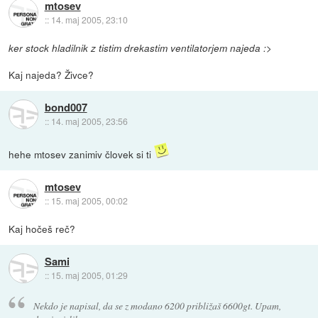
mtosev
::
14. maj 2005, 23:10
ker stock hladilnik z tistim drekastim ventilatorjem najeda :>
Kaj najeda? Živce?
bond007
::
14. maj 2005, 23:56
hehe mtosev zanimiv človek si ti
mtosev
::
15. maj 2005, 00:02
Kaj hočeš reč?
Sami
::
15. maj 2005, 01:29
Nekdo je napisal, da se z modano 6200 približaš 6600gt. Upam,