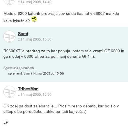
::
14. maj 2005, 14:40
Modele 6200 katerih proizvajalcev se da flashat v 6600? ma kdo
kake izkušnje?
Sami
::
14. maj 2005, 15:50
R9600XT je predrag za to kar ponuja, potem raje vzami GF 6200 in
ga modaj v 6600 ali pa za pol manj denarja GF4 Ti.
Zgodovina sprememb…
spremenil:
Sami
(
14. maj 2005 ob 15:56
)
TribesMan
::
14. maj 2005, 15:50
OK zdej pa dost zajebancije... Prosim resno debato, kar bo šlo v
offtopic bo pordečelo. Lahko pa tudi kaj več. ;)
LP