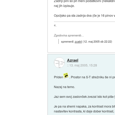
Zadnji pini so pri meni podatkovni (nekakšno 
naj jih izpisuje.
Opcijsko pa sta zadnja dva (če je 16 pinov 
4.
Zgodovina sprememb…
spremenil:
zcetrt
(
12. maj 2005 ob 22:22
)
Azrael
::
13. maj 2005, 15:28
Priden
. Prostor na S-T strežniku še ni 
Nazaj na temo.
Jaz sem svoj zaslonček zvezal isto kot piše
Je pa na shemi napaka, za kontrast mora bi
nastavitev kontrasta, ki daje dober kontrast