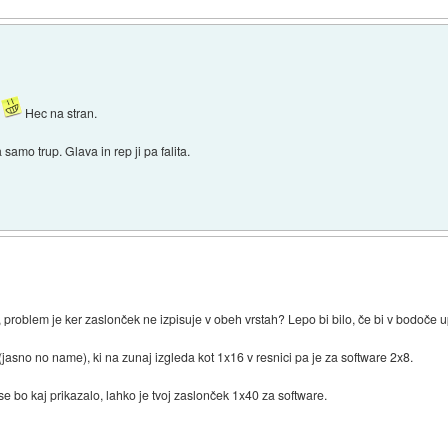
r
Hec na stran.
 samo trup. Glava in rep ji pa falita.
l, problem je ker zaslonček ne izpisuje v obeh vrstah? Lepo bi bilo, če bi v bodoče 
jasno no name), ki na zunaj izgleda kot 1x16 v resnici pa je za software 2x8.
e bo kaj prikazalo, lahko je tvoj zaslonček 1x40 za software.