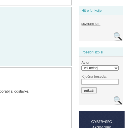
Hitre funkcije
seznam tem
Posebni izpisi
Avtor:
Ključna beseda:
uporabljal odstavke.