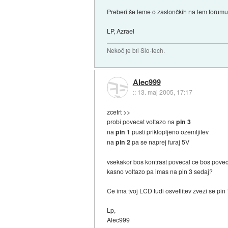
Preberi še teme o zaslončkih na tem forumu,
LP, Azrael
Nekoč je bil Slo-tech.
Alec999
::
13. maj 2005, 17:17
zcetrt >>
probi povecat voltazo na
pin 3
na
pin 1
pusti priklopljeno ozemljitev
na
pin 2
pa se naprej furaj 5V
vsekakor bos kontrast povecal ce bos povec
kasno voltazo pa imas na pin 3 sedaj?
Ce ima tvoj LCD tudi osvetlitev zvezi se pin
Lp,
Alec999