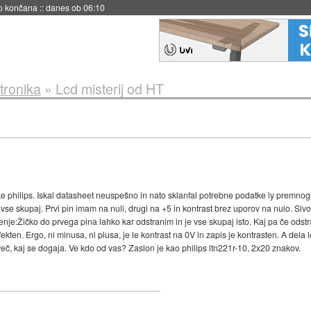
no končana
::
danes ob 06:10
tronika
»
Lcd misterij od HT
e philips. Iskal datasheet neuspešno in nato sklanfal potrebne podatke iy premnogih 
e skupaj. Prvi pin imam na nuli, drugi na +5 in kontrast brez uporov na nulo. Sivo. 
cenje:Žičko do prvega pina lahko kar odstranim in je vse skupaj isto. Kaj pa če ods
ekten. Ergo, ni minusa, ni plusa, je le kontrast na 0V in zapis je kontrasten. A dela le
č, kaj se dogaja. Ve kdo od vas? Zaslon je kao philips ltn221r-10, 2x20 znakov.