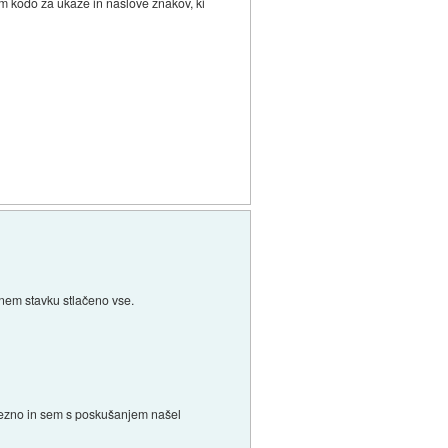
jam kodo za ukaze in naslove znakov, ki
čenem stavku stlačeno vse.
zvezno in sem s poskušanjem našel