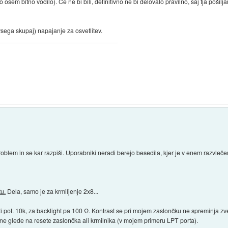
osem bitno vodilo). Če ne bi bili, definitivno ne bi delovalo pravilno, saj tja pošil
vsega skupaj) napajanje za osvetlitev.
problem in se kar razpiši. Uporabniki neradi berejo besedila, kjer je v enem razvle
tu.
Dela, samo je za krmiljenje 2x8...
ti pot. 10k, za backlight pa 100 Ω. Kontrast se pri mojem zaslončku ne spreminja 
, ne glede na resete zaslončka ali krmilnika (v mojem primeru LPT porta).