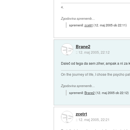
4.
Zgodovina sprememb…
spremenil:
zcetrt
(
12. maj 2005 ob 22:11
)
Brane2
::
12. maj 2005, 22:12
Daleč od tega da sem ziher, ampak a ni za k
On the journey of life, I chose the psycho pa
Zgodovina sprememb…
spremenil:
Brane2
(
12. maj 2005 ob 22:12
)
zcetrt
::
12. maj 2005, 22:21