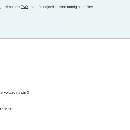
 linki so pod
FAQ
, mogoče najdeš kakšen namig ali rešitev.
al voltazo na pin 3
 15 in 16