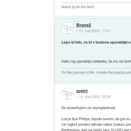
Nekoč je bil Slo-tech.
Brane2
::
12. maj 2005, 17:41
Lepo bi bilo, če bi v bodoče uporabljal 
Kako naj uporablja odstavke, če mu od dveh
On the journey of life, I chose the psycho pa
zcetrt
::
12. maj 2005, 22:08
Se opravičujem za nepreglednost.
Lcd je tipa Philips, čeprav sumim, da gre l
Ltn najbrž pomeni latinski nabor znakov, p
Partminerju, kjer pa želijo zanj 10 USD (po