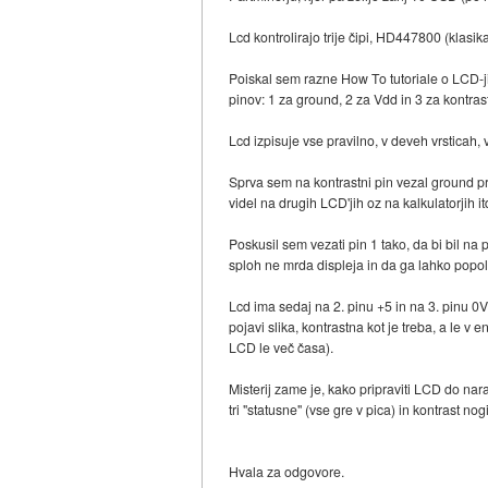
Lcd kontrolirajo trije čipi, HD447800 (klasi
Poiskal sem razne How To tutoriale o LCD-jih
pinov: 1 za ground, 2 za Vdd in 3 za kontrast
Lcd izpisuje vse pravilno, v deveh vrsticah, 
Sprva sem na kontrastni pin vezal ground pre
videl na drugih LCD'jih oz na kalkulatorjih i
Poskusil sem vezati pin 1 tako, da bi bil na p
sploh ne mrda displeja in da ga lahko popo
Lcd ima sedaj na 2. pinu +5 in na 3. pinu 0V.
pojavi slika, kontrastna kot je treba, a le v
LCD le več časa).
Misterij zame je, kako pripraviti LCD do nar
tri "statusne" (vse gre v pica) in kontrast n
Hvala za odgovore.