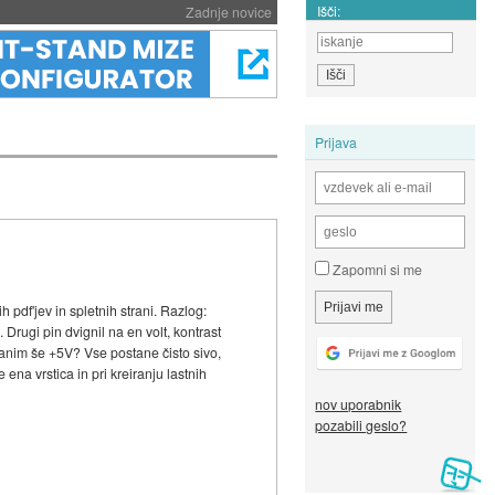
Išči:
Zadnje novice
Prijava
Zapomni si me
pdf'jev in spletnih strani. Razlog:
Drugi pin dvignil na en volt, kontrast
tranim še +5V? Vse postane čisto sivo,
 ena vrstica in pri kreiranju lastnih
nov uporabnik
pozabili geslo?