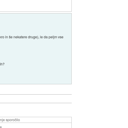
kro in še nekatere druge), le da peljm vse
tih?
nje sporočilo
ii