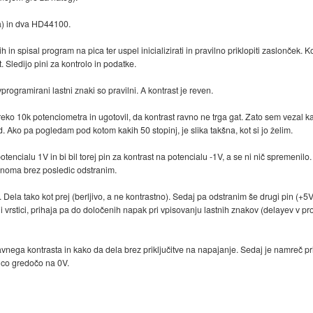
ka) in dva HD44100.
 in spisal program na pica ter uspel inicializirati in pravilno priklopiti zaslonče
. Sledijo pini za kontrolo in podatke.
vprogramirani lastni znaki so pravilni. A kontrast je reven.
ko 10k potenciometra in ugotovil, da kontrast ravno ne trga gat. Zato sem vezal kar z
td. Ako pa pogledam pod kotom kakih 50 stopinj, je slika takšna, kot si jo želim.
otencialu 1V in bi bil torej pin za kontrast na potencialu -1V, a se ni nič spremenilo.
lnoma brez posledic odstranim.
 Dela tako kot prej (berljivo, a ne kontrastno). Sedaj pa odstranim še drugi pin (+5V)
 eni vrstici, prihaja pa do določenih napak pri vpisovanju lastnih znakov (delayev v 
avnega kontrasta in kako da dela brez priključitve na napajanje. Sedaj je namreč pri
ogico gredočo na 0V.