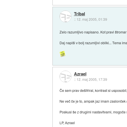
Tribal
::
12. maj 2005, 01:39
Zelo razumljivo napisano. Kot pravi štroma
Daj napiši v bolj razumljivi obliki... Tema ima
Azrael
::
12. maj 2005, 17:39
Če sem prav dešifriral, kontrast si usposobi
Ne več če je to, ampak jaz imam zaslonček (
Poskusi še z drugimi nastavitvami, mogoče s
LP, Azrael