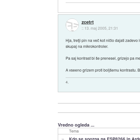
zcetrt
::
13. maj 2005, 21:31
Hja, tretji pin na več kot ničlo dajati zade
skupaj na mikrokontroler.
Pa saj kontrast bi še prenesel, grizejo pa m
A vseeno grizem proti boljšemu kontrastu. Bi
4.
Vredno ogleda ...
Tema
»
Kdo se spozna na ESP8266 in Ard