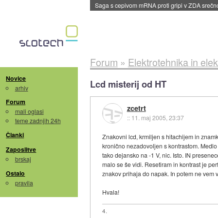
Saga s cepivom mRNA proti gripi v ZDA sreč
Forum
»
Elektrotehnika in elek
Novice
Lcd misterij od HT
arhiv
Forum
zcetrt
mali oglasi
::
11. maj 2005, 23:37
teme zadnjih 24h
Članki
Znakovni lcd, krmiljen s hitachijem in znamk
kronično nezadovoljen s kontrastom. Medlo vs
Zaposlitve
tako dejansko na -1 V, nic. Isto. IN presene
brskaj
malo se še vidi. Resetiram in kontrast je perf
Ostalo
znakov prihaja do napak. In potem ne vem ve
pravila
Hvala!
4.