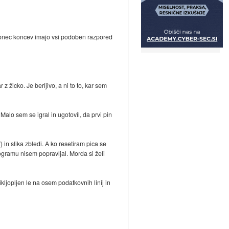
k. Konec koncev imajo vsi podoben razpored
 žicko. Je berljivo, a ni to to, kar sem
 Malo sem se igral in ugotovil, da prvi pin
 in slika zbledi. A ko resetiram pica se
programu nisem popravljal. Morda si želi
kljopljen le na osem podatkovnih linij in