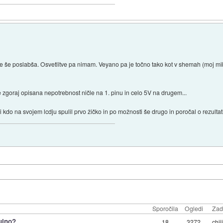
vo le še poslabša. Osvetlitve pa nimam. Veyano pa je točno tako kot v shemah (moj mi
e zgoraj opisana nepotrebnost ničle na 1. pinu in celo 5V na drugem...
 kdo na svojem lcdju spulil prvo žičko in po možnosti še drugo in poročal o rezulta
Sporočila
Ogledi
Zad
uino?
18
3272
chiii