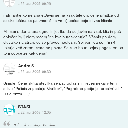
::
22. apr 2005, 09:26
nah fantje ko ne znate.Javiš se na vsak telefon, če je prjatlca od
sestre luštna se pa zmeniš za vn :)) počas bojo ol vas klicale.
Mi mamo doma analogno linijo, tko da se javim na vsak klic in pač
določenim ljudem rečem "ne hvala nasvidenje". Včasih pa dam
slušalko na stran, če so preveč nadležni. Sej vem da se firmi 4
tolarje več zarad mene ne pozna.Sam ko bo ta pojav pogost bo pa
to mogoče že kak denar.
AndrejS
::
22. apr 2005, 09:30
Simple. Če je skrita številka se pač oglasiš in rečeš nekaj v tem
stilu : "Policiska postaja Maribor", "Pogrebno podjetje, prosim" ali "
Halo pizza ....," ...
STASI
::
22. apr 2005, 12:05
Policijska postaja Maribor