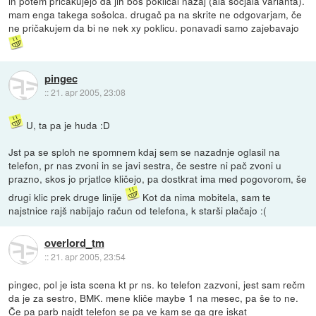
in potem pričakujejo da jih boš poklical nazaj (ala socjala varianta).
mam enga takega sošolca. drugač pa na skrite ne odgovarjam, če
ne pričakujem da bi ne nek xy poklicu. ponavadi samo zajebavajo
pingec
::
21. apr 2005, 23:08
U, ta pa je huda :D
Jst pa se sploh ne spomnem kdaj sem se nazadnje oglasil na
telefon, pr nas zvoni in se javi sestra, če sestre ni pač zvoni u
prazno, skos jo prjatlce kličejo, pa dostkrat ima med pogovorom, še
drugi klic prek druge linije
Kot da nima mobitela, sam te
najstnice rajš nabijajo račun od telefona, k starši plačajo :(
overlord_tm
::
21. apr 2005, 23:54
pingec, pol je ista scena kt pr ns. ko telefon zazvoni, jest sam rečm
da je za sestro, BMK. mene kliče maybe 1 na mesec, pa še to ne.
Če pa parb najdt telefon se pa ve kam se ga gre iskat