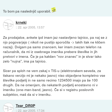
To bom pa naslednjič uporabil.
krneki
::
22. apr 2005, 13:57
Za prodajalce, ankete ipd imam jaz nastavljeno tajnico, pa naj se z
njo pogovarjajo ( nikoli ne pustijo sporočila -> takih itak ne kličem
nazaj). Dvigam pa samo znancem, ker imam zvezan telefon na
računalnik, da mi iz osebnega imenika prebere številke in jih
pretvori v imena. Če je pa kakšen "nov znanec" in je stvar tako
zelo "nujna", ima pa tajnico.
Sicer pa sploh ne vem zakaj v TIS-u (elektronskem seveda, za
tiskano verzijo mi je nekako jasno) niso objavljene kompletno vse
številke podjetij in ne samo recimo 1234500 imajo pa še 100
drugih. Da ne omenjam, da nekaterih podjetij enostavno ni v
imeniku (one-man-band, jasno). Če si v registru poslovnih
subjektov, maš da si v imeniku.
Tear_DR0P
::
22. apr 2005, 17:34