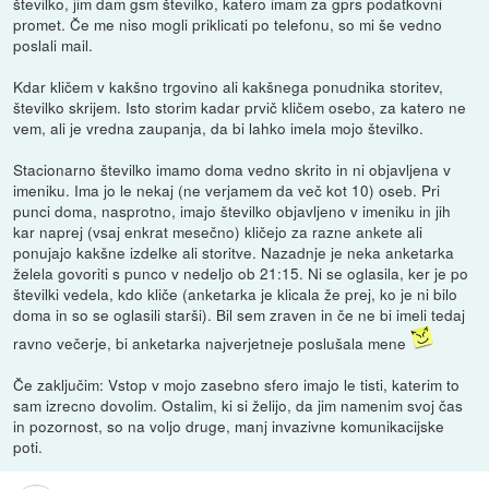
številko, jim dam gsm številko, katero imam za gprs podatkovni
promet. Če me niso mogli priklicati po telefonu, so mi še vedno
poslali mail.
Kdar kličem v kakšno trgovino ali kakšnega ponudnika storitev,
številko skrijem. Isto storim kadar prvič kličem osebo, za katero ne
vem, ali je vredna zaupanja, da bi lahko imela mojo številko.
Stacionarno številko imamo doma vedno skrito in ni objavljena v
imeniku. Ima jo le nekaj (ne verjamem da več kot 10) oseb. Pri
punci doma, nasprotno, imajo številko objavljeno v imeniku in jih
kar naprej (vsaj enkrat mesečno) kličejo za razne ankete ali
ponujajo kakšne izdelke ali storitve. Nazadnje je neka anketarka
želela govoriti s punco v nedeljo ob 21:15. Ni se oglasila, ker je po
številki vedela, kdo kliče (anketarka je klicala že prej, ko je ni bilo
doma in so se oglasili starši). Bil sem zraven in če ne bi imeli tedaj
ravno večerje, bi anketarka najverjetneje poslušala mene
Če zaključim: Vstop v mojo zasebno sfero imajo le tisti, katerim to
sam izrecno dovolim. Ostalim, ki si želijo, da jim namenim svoj čas
in pozornost, so na voljo druge, manj invazivne komunikacijske
poti.