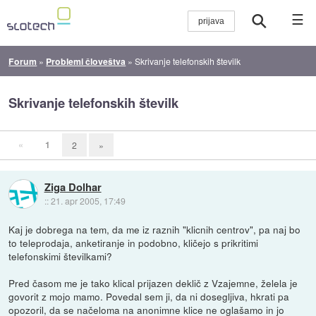
☰
Forum
»
Problemi človeštva
»
Skrivanje telefonskih številk
Skrivanje telefonskih številk
«
1
2
»
Ziga Dolhar
::
21. apr 2005, 17:49
Kaj je dobrega na tem, da me iz raznih "klicnih centrov", pa naj bo
to teleprodaja, anketiranje in podobno, kličejo s prikritimi
telefonskimi številkami?
Pred časom me je tako klical prijazen deklič z Vzajemne, želela je
govorit z mojo mamo. Povedal sem ji, da ni dosegljiva, hkrati pa
opozoril, da se načeloma na anonimne klice ne oglašamo in jo