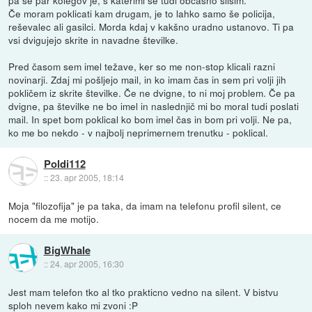
pa še par kolegov je, s katerimi se tudi občasno slišim.
Če moram poklicati kam drugam, je to lahko samo še policija,
reševalec ali gasilci. Morda kdaj v kakšno uradno ustanovo. Ti pa
vsi dvigujejo skrite in navadne številke.
Pred časom sem imel težave, ker so me non-stop klicali razni
novinarji. Zdaj mi pošljejo mail, in ko imam čas in sem pri volji jih
pokličem iz skrite številke. Če ne dvigne, to ni moj problem. Če pa
dvigne, pa številke ne bo imel in naslednjič mi bo moral tudi poslati
mail. In spet bom poklical ko bom imel čas in bom pri volji. Ne pa,
ko me bo nekdo - v najbolj neprimernem trenutku - poklical.
Poldi112
::
23. apr 2005, 18:14
Moja "filozofija" je pa taka, da imam na telefonu profil silent, ce
nocem da me motijo.
BigWhale
::
24. apr 2005, 16:30
Jest mam telefon tko al tko prakticno vedno na silent. V bistvu
sploh nevem kako mi zvoni :P