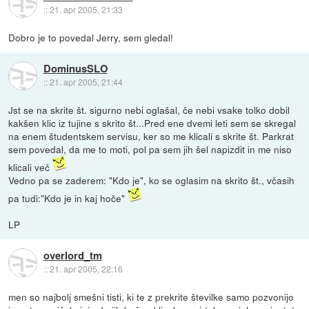
::
21. apr 2005, 21:33
Dobro je to povedal Jerry, sem gledal!
DominusSLO
::
21. apr 2005, 21:44
Jst se na skrite št. sigurno nebi oglašal, če nebi vsake tolko dobil
kakšen klic iz tujine s skrito št...Pred ene dvemi leti sem se skregal
na enem študentskem servisu, ker so me klicali s skrite št. Parkrat
sem povedal, da me to moti, pol pa sem jih šel napizdit in me niso
klicali več
Vedno pa se zaderem: "Kdo je", ko se oglasim na skrito št., včasih
pa tudi:"Kdo je in kaj hoče"
LP
overlord_tm
::
21. apr 2005, 22:16
men so najbolj smešni tisti, ki te z prekrite številke samo pozvonijo