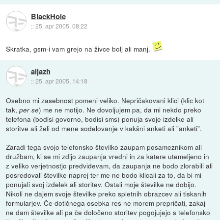
BlackHole
::
25. apr 2005, 08:22
Skratka, gsm-i vam grejo na živce bolj ali manj.
aljazh
::
25. apr 2005, 14:18
Osebno mi zasebnost pomeni veliko. Nepričakovani klici (klic kot
tak,
) me ne motijo. Ne dovoljujem pa, da mi nekdo preko
per se
telefona (bodisi govorno, bodisi sms) ponuja svoje izdelke ali
storitve ali želi od mene sodelovanje v kakšni anketi ali "anketi".
Zaradi tega svojo telefonsko številko zaupam posameznikom ali
družbam, ki se mi zdijo zaupanja vredni in za katere utemeljeno in
z veliko verjetnostjo predvidevam, da zaupanja ne bodo zlorabili ali
posredovali številke naprej ter me ne bodo klicali za to, da bi mi
ponujali svoj izdelek ali storitev. Ostali moje številke ne dobijo.
Nikoli ne dajem svoje številke preko spletnih obrazcev ali tiskanih
formularjev. Če dotičnega osebka res ne morem prepričati, zakaj
ne dam številke ali pa če določeno storitev pogojujejo s telefonsko