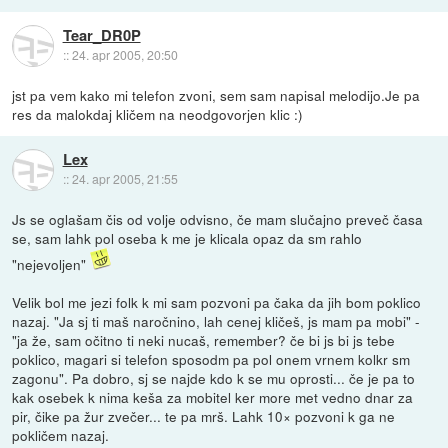
Tear_DR0P
::
24. apr 2005, 20:50
jst pa vem kako mi telefon zvoni, sem sam napisal melodijo.Je pa
res da malokdaj kličem na neodgovorjen klic :)
Lex
::
24. apr 2005, 21:55
Js se oglašam čis od volje odvisno, če mam slučajno preveč časa
se, sam lahk pol oseba k me je klicala opaz da sm rahlo
"nejevoljen"
Velik bol me jezi folk k mi sam pozvoni pa čaka da jih bom poklico
nazaj. "Ja sj ti maš naročnino, lah cenej kličeš, js mam pa mobi" -
"ja že, sam očitno ti neki nucaš, remember? če bi js bi js tebe
poklico, magari si telefon sposodm pa pol onem vrnem kolkr sm
zagonu". Pa dobro, sj se najde kdo k se mu oprosti... če je pa to
kak osebek k nima keša za mobitel ker more met vedno dnar za
pir, čike pa žur zvečer... te pa mrš. Lahk 10× pozvoni k ga ne
pokličem nazaj.