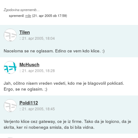
Zgodovina sprememb…
spremenil:
mile
(
21. apr 2005 ob 17:59
)
Tilen
::
21. apr 2005, 18:04
Naceloma se ne oglasam. Edino ce vem kdo klice. :)
McHusch
::
21. apr 2005, 18:28
Jah, očitno nisem vreden vedeti, kdo me je blagovolil poklicati.
Ergo, se ne oglasim. ;)
Poldi112
::
21. apr 2005, 18:45
Verjento klice cez gateway, ce je iz firme. Tako da je logicno, da je
skrita, ker ni nobenega smisla, da bi bila vidna.