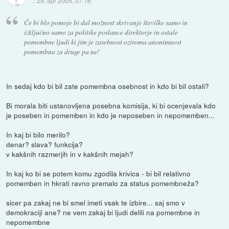
::
29. apr 2005, 07:16
Če bi blo pomoje bi dal možnost skrivanje številke samo in
izključno samo za politike poslance direktorje in ostale
pomembne ljudi ki jim je zasebnost oziroma anonimnost
pomembna za druge pa ne!
In sedaj kdo bi bil zate pomembna osebnost in kdo bi bil ostali?
Bi morala biti ustanovljena posebna komisija, ki bi ocenjevala kdo
je poseben in pomemben in kdo je neposeben in nepomemben...
In kaj bi bilo merilo?
denar? slava? funkcija?
v kakšnih razmerjih in v kakšnih mejah?
In kaj ko bi se potem komu zgodila krivica - bi bil relativno
pomemben in hkrati ravno premalo za status pomembneža?
sicer pa zakaj ne bi smel imeti vsak te izbire... saj smo v
demokraciji ane? ne vem zakaj bi ljudi delili na pomembne in
nepomembne