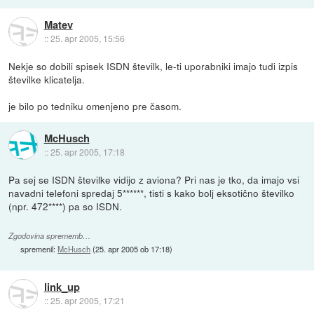
Matev
::
25. apr 2005, 15:56
Nekje so dobili spisek ISDN številk, le-ti uporabniki imajo tudi izpis
številke klicatelja.
je bilo po tedniku omenjeno pre časom.
McHusch
::
25. apr 2005, 17:18
Pa sej se ISDN številke vidijo z aviona? Pri nas je tko, da imajo vsi
navadni telefoni spredaj 5******, tisti s kako bolj eksotično številko
(npr. 472****) pa so ISDN.
Zgodovina sprememb…
spremenil:
McHusch
(
25. apr 2005 ob 17:18
)
link_up
::
25. apr 2005, 17:21