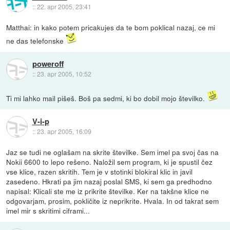
::
22. apr 2005, 23:41
Matthai: in kako potem pricakujes da te bom poklical nazaj, ce mi
ne das telefonske
poweroff
::
23. apr 2005, 10:52
Ti mi lahko mail pišeš. Boš pa sedmi, ki bo dobil mojo številko.
V-i-p
::
23. apr 2005, 16:09
Jaz se tudi ne oglašam na skrite številke. Sem imel pa svoj čas na
Nokii 6600 to lepo rešeno. Naložil sem program, ki je spustil čez
vse klice, razen skritih. Tem je v stotinki blokiral klic in javil
zasedeno. Hkrati pa jim nazaj poslal SMS, ki sem ga predhodno
napisal: Klicali ste me iz prikrite številke. Ker na takšne klice ne
odgovarjam, prosim, pokličite iz neprikrite. Hvala. In od takrat sem
imel mir s skritimi ciframi...