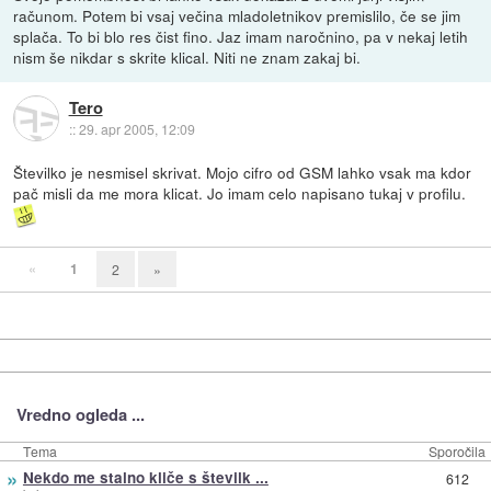
računom. Potem bi vsaj večina mladoletnikov premislilo, če se jim
splača. To bi blo res čist fino. Jaz imam naročnino, pa v nekaj letih
nism še nikdar s skrite klical. Niti ne znam zakaj bi.
Tero
::
29. apr 2005, 12:09
Številko je nesmisel skrivat. Mojo cifro od GSM lahko vsak ma kdor
pač misli da me mora klicat. Jo imam celo napisano tukaj v profilu.
«
1
2
»
Vredno ogleda ...
Tema
Sporočila
»
Nekdo me stalno kliče s številk ...
612