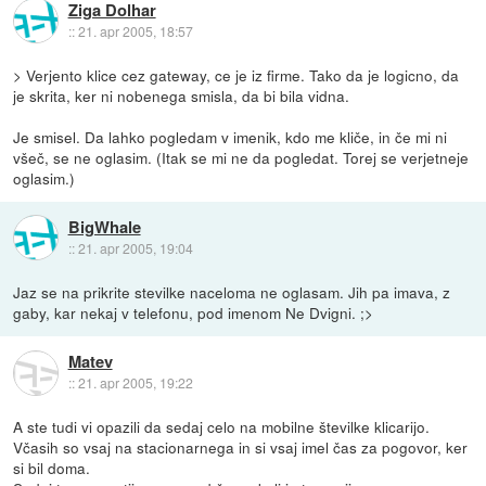
Ziga Dolhar
::
21. apr 2005, 18:57
> Verjento klice cez gateway, ce je iz firme. Tako da je logicno, da
je skrita, ker ni nobenega smisla, da bi bila vidna.
Je smisel. Da lahko pogledam v imenik, kdo me kliče, in če mi ni
všeč, se ne oglasim. (Itak se mi ne da pogledat. Torej se verjetneje
oglasim.)
BigWhale
::
21. apr 2005, 19:04
Jaz se na prikrite stevilke naceloma ne oglasam. Jih pa imava, z
gaby, kar nekaj v telefonu, pod imenom Ne Dvigni. ;>
Matev
::
21. apr 2005, 19:22
A ste tudi vi opazili da sedaj celo na mobilne številke klicarijo.
Včasih so vsaj na stacionarnega in si vsaj imel čas za pogovor, ker
si bil doma.