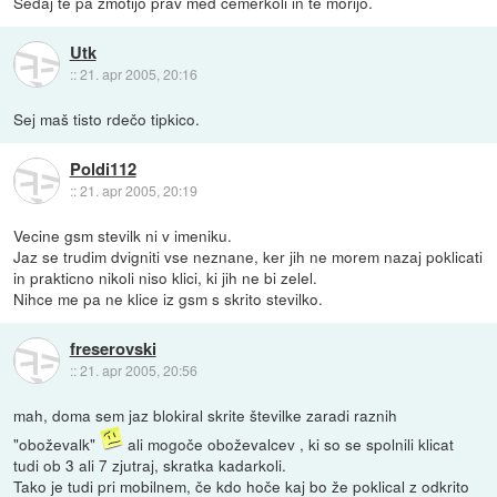
Sedaj te pa zmotijo prav med čemerkoli in te morijo.
Utk
::
21. apr 2005, 20:16
Sej maš tisto rdečo tipkico.
Poldi112
::
21. apr 2005, 20:19
Vecine gsm stevilk ni v imeniku.
Jaz se trudim dvigniti vse neznane, ker jih ne morem nazaj poklicati
in prakticno nikoli niso klici, ki jih ne bi zelel.
Nihce me pa ne klice iz gsm s skrito stevilko.
freserovski
::
21. apr 2005, 20:56
mah, doma sem jaz blokiral skrite številke zaradi raznih
"oboževalk"
ali mogoče oboževalcev , ki so se spolnili klicat
tudi ob 3 ali 7 zjutraj, skratka kadarkoli.
Tako je tudi pri mobilnem, če kdo hoče kaj bo že poklical z odkrito