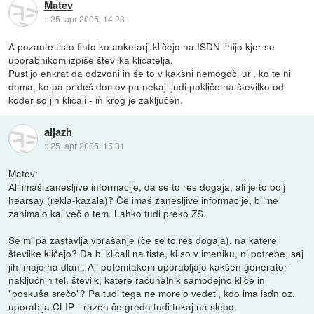
Matev
::
25. apr 2005, 14:23
A pozante tisto finto ko anketarji kličejo na ISDN linijo kjer se
uporabnikom izpiše številka klicatelja.
Pustijo enkrat da odzvoni in še to v kakšni nemogoči uri, ko te ni
doma, ko pa prideš domov pa nekaj ljudi pokliče na številko od
koder so jih klicali - in krog je zaključen.
aljazh
::
25. apr 2005, 15:31
Matev:
Ali imaš zanesljive informacije, da se to res dogaja, ali je to bolj
hearsay (rekla-kazala)? Če imaš zanesljive informacije, bi me
zanimalo kaj več o tem. Lahko tudi preko ZS.
Se mi pa zastavlja vprašanje (če se to res dogaja), na katere
številke kličejo? Da bi klicali na tiste, ki so v imeniku, ni potrebe, saj
jih imajo na dlani. Ali potemtakem uporabljajo kakšen generator
naključnih tel. številk, katere računalnik samodejno kliče in
"poskuša srečo"? Pa tudi tega ne morejo vedeti, kdo ima isdn oz.
uporablja CLIP - razen če gredo tudi tukaj na slepo.