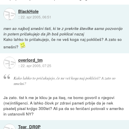
BlackHole
::
22. apr 2005, 06:51
men so najbolj smešni tisti, ki te z prekrite številke samo pozvonijo
in potem pričakujejo da jih boš poklical nazaj
Kako lahko to pričakujejo, če ne veš koga naj pokličeš? A zato so
smešni?
overlord_tm
::
22. apr 2005, 07:25
Kako lahko to pričakujejo, če ne veš koga naj pokličeš? A zato so
smešni?
Ja zato. tist k me je klicu je pa itaq, ne bomo govoril o njegovi
(ne)intiligenci. A lahko človk pr zdravi pameti prbije da je nek
pisatelj pisal knjigo 300let? Ali pa da so feničani potovali v ameriko
in ustanovili NY?
Tear_DR0P