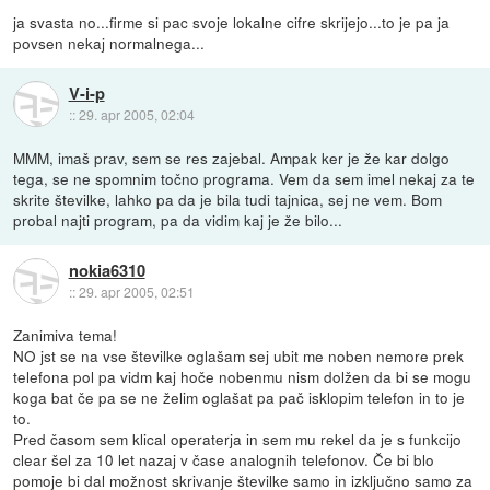
ja svasta no...firme si pac svoje lokalne cifre skrijejo...to je pa ja
povsen nekaj normalnega...
V-i-p
::
29. apr 2005, 02:04
MMM, imaš prav, sem se res zajebal. Ampak ker je že kar dolgo
tega, se ne spomnim točno programa. Vem da sem imel nekaj za te
skrite številke, lahko pa da je bila tudi tajnica, sej ne vem. Bom
probal najti program, pa da vidim kaj je že bilo...
nokia6310
::
29. apr 2005, 02:51
Zanimiva tema!
NO jst se na vse številke oglašam sej ubit me noben nemore prek
telefona pol pa vidm kaj hoče nobenmu nism dolžen da bi se mogu
koga bat če pa se ne želim oglašat pa pač isklopim telefon in to je
to.
Pred časom sem klical operaterja in sem mu rekel da je s funkcijo
clear šel za 10 let nazaj v čase analognih telefonov. Če bi blo
pomoje bi dal možnost skrivanje številke samo in izključno samo za