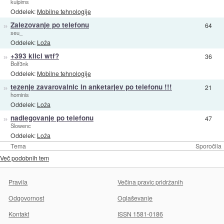
kulpims
Oddelek:
Mobilne tehnologije
»
Zalezovanje po telefonu
64
seu_
Oddelek:
Loža
»
+393 klici wtf?
36
Bolf3nk
Oddelek:
Mobilne tehnologije
»
tezenje zavarovalnic in anketarjev po telefonu !!!
21
hominis
Oddelek:
Loža
»
nadlegovanje po telefonu
47
Slowenc
Oddelek:
Loža
Tema
Sporočila
Več podobnih tem
Pravila
Večina pravic pridržanih
Odgovornost
Oglaševanje
Kontakt
ISSN 1581-0186