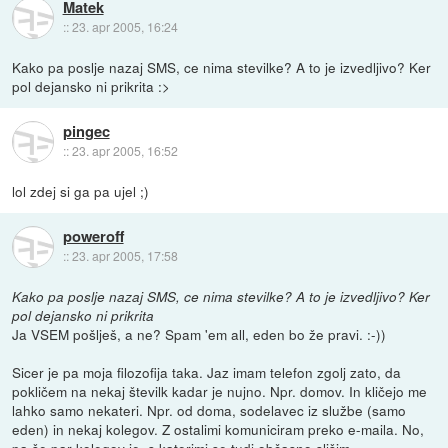
Matek
::
23. apr 2005, 16:24
Kako pa poslje nazaj SMS, ce nima stevilke? A to je izvedljivo? Ker
pol dejansko ni prikrita :>
pingec
::
23. apr 2005, 16:52
lol zdej si ga pa ujel ;)
poweroff
::
23. apr 2005, 17:58
Kako pa poslje nazaj SMS, ce nima stevilke? A to je izvedljivo? Ker
pol dejansko ni prikrita
Ja VSEM pošlješ, a ne? Spam 'em all, eden bo že pravi. :-))
Sicer je pa moja filozofija taka. Jaz imam telefon zgolj zato, da
pokličem na nekaj številk kadar je nujno. Npr. domov. In kličejo me
lahko samo nekateri. Npr. od doma, sodelavec iz službe (samo
eden) in nekaj kolegov. Z ostalimi komuniciram preko e-maila. No,