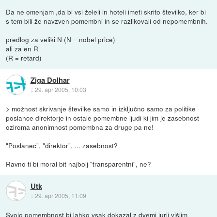
Da ne omenjam ,da bi vsi želeli in hoteli imeti skrito številko, ker bi
s tem bili že navzven pomembni in se razlikovali od nepomembnih.
predlog za veliki N (N = nobel price)
ali za en R
(R = retard)
Ziga Dolhar
::
29. apr 2005, 10:03
> možnost skrivanje številke samo in izključno samo za politike
poslance direktorje in ostale pomembne ljudi ki jim je zasebnost
oziroma anonimnost pomembna za druge pa ne!
"Poslanec", "direktor", ... zasebnost?
Ravno ti bi moral bit najbolj "transparentni", ne?
Utk
::
29. apr 2005, 11:09
Svojo pomembnost bi lahko vsak dokazal z dvemi jurji višjim