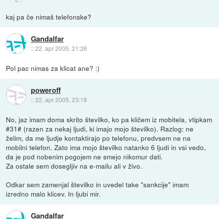
kaj pa če nimaš telefonske?
Gandalfar
::
22. apr 2005, 21:26
Pol pac nimas za klicat ane? :)
poweroff
::
22. apr 2005, 23:18
No, jaz imam doma skrito številko, ko pa kličem iz mobitela, vtipkam
#31# (razen za nekaj ljudi, ki imajo mojo številko). Razlog: ne
želim, da me ljudje kontaktirajo po telefonu, predvsem ne na
mobilni telefon. Zato ima mojo številko natanko 6 ljudi in vsi vedo,
da je pod nobenim pogojem ne smejo nikomur dati.
Za ostale sem dosegljiv na e-mailu ali v živo.
Odkar sem zamenjal številko in uvedel take "sankcije" imam
izredno malo klicev. In ljubi mir.
Gandalfar