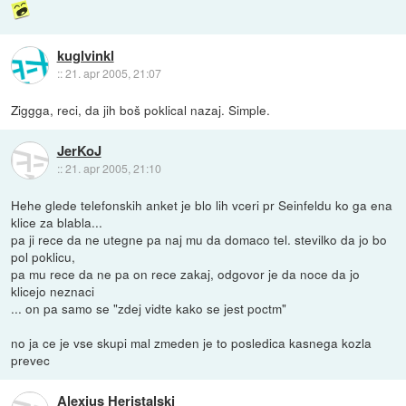
kuglvinkl
::
21. apr 2005, 21:07
Ziggga, reci, da jih boš poklical nazaj. Simple.
JerKoJ
::
21. apr 2005, 21:10
Hehe glede telefonskih anket je blo lih vceri pr Seinfeldu ko ga ena
klice za blabla...
pa ji rece da ne utegne pa naj mu da domaco tel. stevilko da jo bo
pol poklicu,
pa mu rece da ne pa on rece zakaj, odgovor je da noce da jo
klicejo neznaci
... on pa samo se "zdej vidte kako se jest poctm"
no ja ce je vse skupi mal zmeden je to posledica kasnega kozla
prevec
Alexius Heristalski