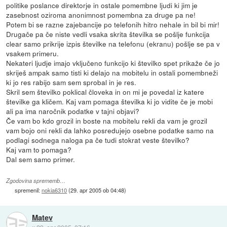
politike poslance direktorje in ostale pomembne ljudi ki jim je
zasebnost oziroma anonimnost pomembna za druge pa ne!
Potem bi se razne zajebancije po telefonih hitro nehale in bil bi mir!
Drugače pa če niste vedli vsaka skrita številka se pošlje funkcija
clear samo prikrije izpis številke na telefonu (ekranu) pošlje se pa v
vsakem primeru.
Nekateri ljudje imajo vključeno funkcijo ki številko spet prikaže če jo
skriješ ampak samo tisti ki delajo na mobitelu in ostali pomembneži
ki jo res rabijo sam sem sprobal in je res.
Skril sem številko poklical človeka in on mi je povedal iz katere
številke ga kličem. Kaj vam pomaga številka ki jo vidite če je mobi
ali pa ima naročnik podatke v tajni objavi?
Če vam bo kdo grozil in boste na mobitelu rekli da vam je grozil
vam bojo oni rekli da lahko posredujejo osebne podatke samo na
podlagi sodnega naloga pa če tudi stokrat veste številko?
Kaj vam to pomaga?
Dal sem samo primer.
Zgodovina sprememb…
spremenil:
nokia6310
(
29. apr 2005 ob 04:48
)
Matev