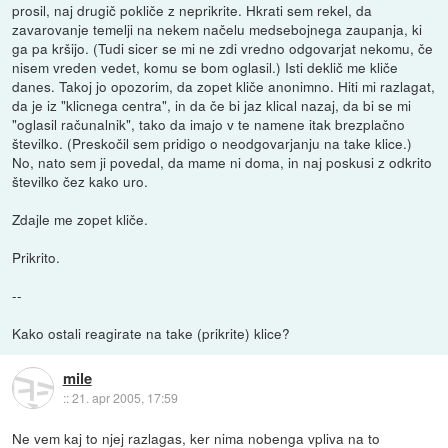
prosil, naj drugič pokliče z neprikrite. Hkrati sem rekel, da
zavarovanje temelji na nekem načelu medsebojnega zaupanja, ki
ga pa kršijo. (Tudi sicer se mi ne zdi vredno odgovarjat nekomu, če
nisem vreden vedet, komu se bom oglasil.) Isti deklič me kliče
danes. Takoj jo opozorim, da zopet kliče anonimno. Hiti mi razlagat,
da je iz "klicnega centra", in da če bi jaz klical nazaj, da bi se mi
"oglasil računalnik", tako da imajo v te namene itak brezplačno
številko. (Preskočil sem pridigo o neodgovarjanju na take klice.)
No, nato sem ji povedal, da mame ni doma, in naj poskusi z odkrito
številko čez kako uro.
Zdajle me zopet kliče.
Prikrito.
--
Kako ostali reagirate na take (prikrite) klice?
mile
::
21. apr 2005, 17:59
Ne vem kaj to njej razlagas, ker nima nobenga vpliva na to