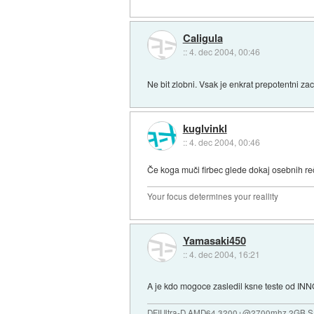
Caligula
::
4. dec 2004, 00:46
Ne bit zlobni. Vsak je enkrat prepotentni za
kuglvinkl
::
4. dec 2004, 00:46
Če koga muči firbec glede dokaj osebnih reči
Your focus determines your reallity
Yamasaki450
::
4. dec 2004, 16:21
A je kdo mogoce zasledil ksne teste od I
DFIUltra-D,AMD64 3200+@2700mhz,2GB