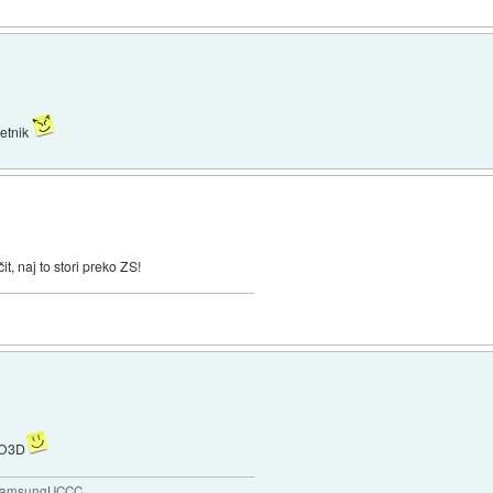
cetnik
t, naj to stori preko ZS!
NNO3D
 SamsungUCCC