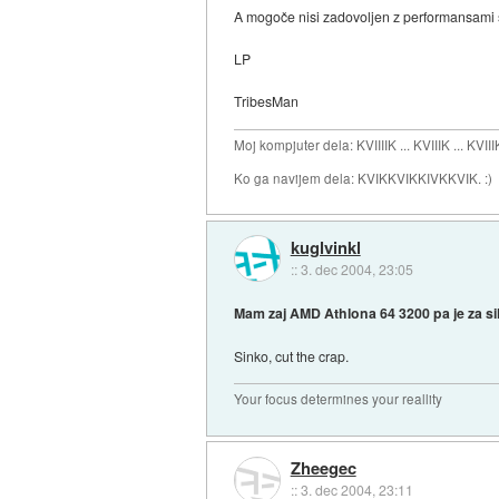
A mogoče nisi zadovoljen z performansami 
LP
TribesMan
Moj kompjuter dela: KVIIIIK ... KVIIIK ... KVIII
Ko ga navijem dela: KVIKKVIKKIVKKVIK. :)
kuglvinkl
::
3. dec 2004, 23:05
Mam zaj AMD Athlona 64 3200 pa je za si
Sinko, cut the crap.
Your focus determines your reallity
Zheegec
::
3. dec 2004, 23:11