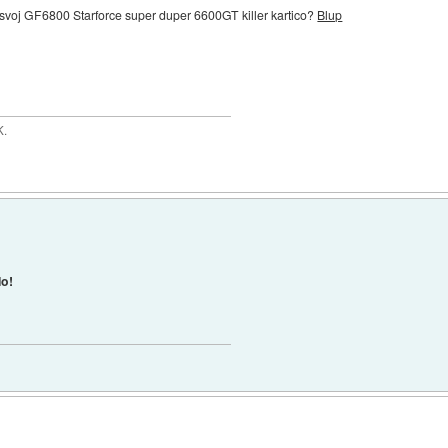
svoj GF6800 Starforce super duper 6600GT killer kartico?
Blup
K.
lo!