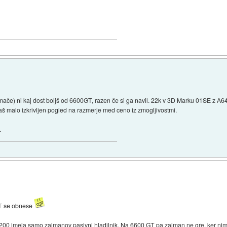
ače) ni kaj dost boljš od 6600GT, razen če si ga navil. 22k v 3D Marku 01SE z A
maš malo izkrivljen pogled na razmerje med ceno iz zmogljivostmi.
.
GT se obnese
4200 imela samo zalmanov pasivni hladilnik. Na 6600 GT pa zalman ne gre, ker nim