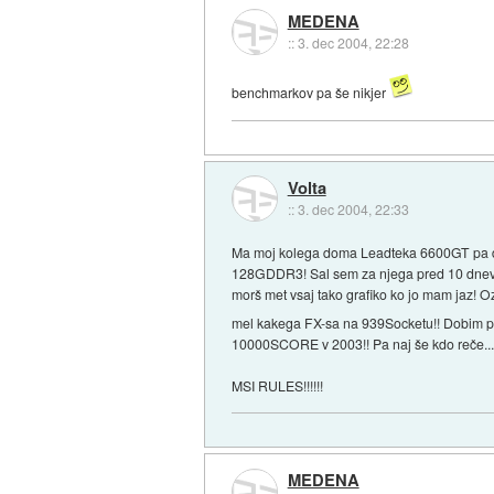
MEDENA
::
3. dec 2004, 22:28
benchmarkov pa še nikjer
Volta
::
3. dec 2004, 22:33
Ma moj kolega doma Leadteka 6600GT pa de
128GDDR3! Sal sem za njega pred 10 dnevi 9
morš met vsaj tako grafiko ko jo mam jaz! O
mel kakega FX-sa na 939Socketu!! Dobim p
10000SCORE v 2003!! Pa naj še kdo reče..
MSI RULES!!!!!!
MEDENA