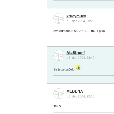
krucymucy
::
3. dec 2004, 23:26
evo 3dmark03 560/1180 ... 8401 pika
AtaStrumf
::
3. dec 2004, 23:40
Se je že začelo
!
MEDENA
::
3. dec 2004, 23:50
itak :)