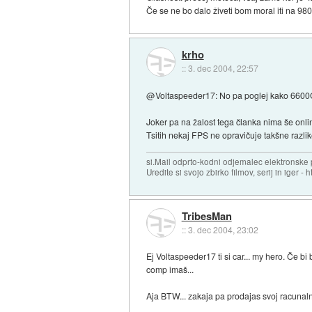
Če se ne bo dalo živeti bom moral iti na 980
krho
::
3. dec 2004, 22:57
@Voltaspeeder17: No pa poglej kako 6600G
Joker pa na žalost tega članka nima še online,
Tsitih nekaj FPS ne opravičuje takšne razlik
si.Mail odprto-kodni odjemalec elektronske po
Uredite si svojo zbirko filmov, serij in iger - ht
TribesMan
::
3. dec 2004, 23:02
Ej Voltaspeeder17 ti si car... my hero. Če bi 
comp imaš...
Aja BTW... zakaja pa prodajas svoj racunal