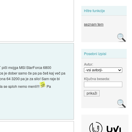
Hitre funkcije
seznam tem
Posebni izpisi
Avtor:
 piči mojga MSI StarForca 6800
ps je dober samo če pa pa češ kaj več pa
Ključna beseda:
na 64 3200 pa je za silo! Sam raje bi
a se sploh nemo menli!!!
Pa