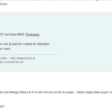
0 pro.
T lovi tvojo 6800.
Povezava.
 ker je pač bil v zadnji št. objavljen.
e v ceni.
šte. - http://www.simail.si
tp://xcollect.sf.net
blo več takega folka k si ti na tem forumu bi blo to super... Vedno dajes take super na
nik?