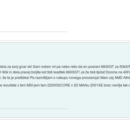
la za svoj gnar ok! Sam noben mi pa nebo reko da en posrani 6600GT za 50kSIT
0k in dela precej boljše kot tisti leadtek 6600GT! Ja če češ špilat Dooma na 40F
z. še ta je prešibka! Pa razmišljam o nakupu novega procesroja! Mam zaj AMD Athlo
a rezultate z tem MSI-jem tam 22000SCORE v 3D MArku 2001SE brez navitja tak d
.