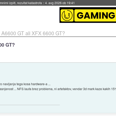
eto za večkratno uporabo
::
4. avg 2026 ob 19:41
A6600 GT ali XFX 6600 GT?
00 GT?
ro navijanja tega kosa hardware-a ...
jenost ... NFS laufa brez problema, ni artefaktov, vendar 3d mark kaze kakih 15% 