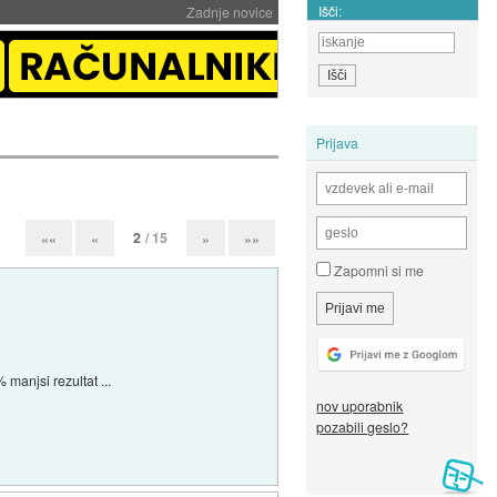
Išči:
Zadnje novice
Prijava
2
/ 15
««
«
»
»»
Zapomni si me
manjsi rezultat ...
nov uporabnik
pozabili geslo?