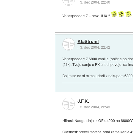
::
3. dec 2004, 22:40
Voltaspeeder17 = new HUX ?
AtaStrumf
::
3. dec 2004, 22:42
Voltaspeeder17 6800 vanilla (obična po dom
(21k). Tvoje sanje o FX-u tudi povejo, da i
Bojim se da si mimo udaril z nakupom 6800
J.F.K.
::
3. dec 2004, 22:43
Hitrost: Nadgradnja iz GF4 4200 na 6600
Glasnost: precej moteča, vsaj zame ker je 