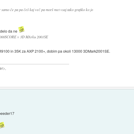
 samo če pa pa češ kaj več pa morš met vsaj tako grafiko ko jo
zdelo da ne
 22000SCORE v 3D MArku 2001SE
a R9100 in 35K za AXP 2100+, dobim pa okoli 13000 3DMark2001SE.
er>,
speeder17