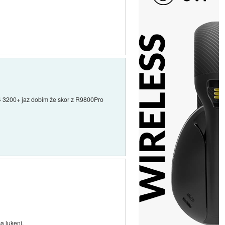
64 3200+ jaz dobim že skor z R9800Pro
a lukenj.