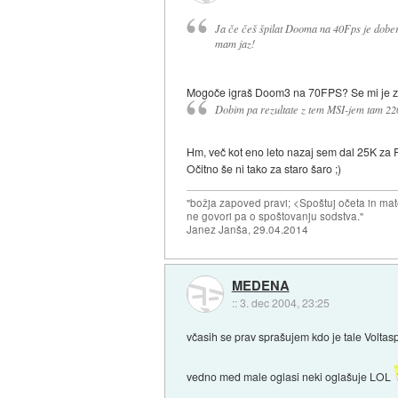
Ja če češ špilat Dooma na 40Fps je dober
mam jaz!
Mogoče igraš Doom3 na 70FPS? Se mi je 
Dobim pa rezultate z tem MSI-jem tam
Hm, več kot eno leto nazaj sem dal 25K z
Očitno še ni tako za staro šaro ;)
"božja zapoved pravi; <Spoštuj očeta in mat
ne govori pa o spoštovanju sodstva."
Janez Janša, 29.04.2014
MEDENA
::
3. dec 2004, 23:25
včasih se prav sprašujem kdo je tale Volta
vedno med male oglasi neki oglašuje LOL