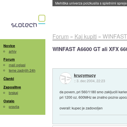
Evropska vesoljska agencija razvija svojo rak
Forum
»
Kaj kupiti
»
WINFAST 
Novice
WINFAST A6600 GT ali XFX 66
arhiv
Forum
mali oglasi
teme zadnjih 24h
krucymucy
Članki
::
3. dec 2004, 22:23
Zaposlitve
da povem, pri 560/1180 smo zakljucili karie
brskaj
pri 1200 oz. 600MHz se znatno pozna upocasn
Ostalo
pravila
overall: kupec je zadovoljen